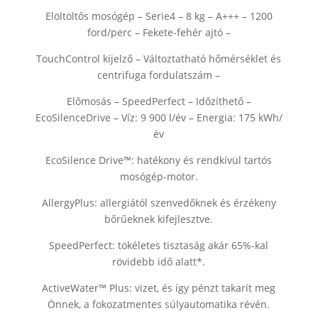
Elöltöltős mosógép – Serie4 – 8 kg – A+++ – 1200
ford/perc – Fekete-fehér ajtó –
TouchControl kijelző – Változtatható hőmérséklet és
centrifuga fordulatszám –
Előmosás – SpeedPerfect – Időzíthető –
EcoSilenceDrive – Víz: 9 900 l/év – Energia: 175 kWh/
év
EcoSilence Drive™: hatékony és rendkívül tartós
mosógép-motor.
AllergyPlus: allergiától szenvedőknek és érzékeny
bőrűeknek kifejlesztve.
SpeedPerfect: tökéletes tisztaság akár 65%-kal
rövidebb idő alatt*.
ActiveWater™ Plus: vizet, és így pénzt takarít meg
Önnek, a fokozatmentes súlyautomatika révén.