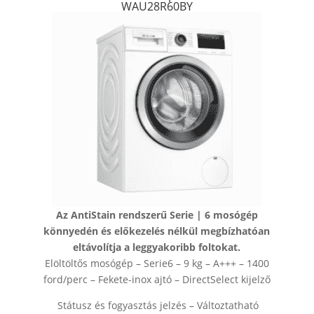
WAU28R60BY
Az AntiStain rendszerű Serie | 6 mosógép
könnyedén és előkezelés nélkül megbízhatóan
eltávolítja a leggyakoribb foltokat.
Elöltöltős mosógép – Serie6 – 9 kg – A+++ – 1400
ford/perc – Fekete-inox ajtó – DirectSelect kijelző
Státusz és fogyasztás jelzés – Változtatható