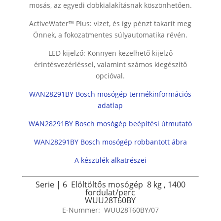
mosás, az egyedi dobkialakításnak köszönhetően.
ActiveWater™ Plus: vizet, és így pénzt takarít meg
Önnek, a fokozatmentes súlyautomatika révén.
LED kijelző: Könnyen kezelhető kijelző
érintésvezérléssel, valamint számos kiegészítő
opcióval.
WAN28291BY Bosch mosógép termékinformációs
adatlap
WAN28291BY Bosch mosógép beépítési útmutató
WAN28291BY Bosch mosógép robbantott ábra
A készülék alkatrészei
Serie | 6
Elöltöltős mosógép
8 kg
,
1400
fordulat/perc
WUU28T60BY
E-Nummer:
WUU28T60BY/07