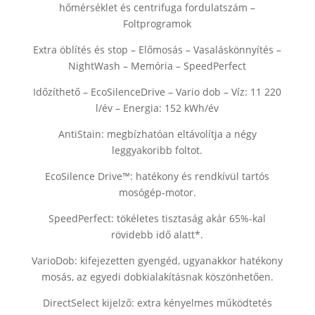
hőmérséklet és centrifuga fordulatszám –
Foltprogramok
Extra öblítés és stop – Előmosás – Vasaláskönnyítés –
NightWash – Memória – SpeedPerfect
Időzíthető – EcoSilenceDrive – Vario dob – Víz: 11 220
l/év – Energia: 152 kWh/év
AntiStain: megbízhatóan eltávolítja a négy
leggyakoribb foltot.
EcoSilence Drive™: hatékony és rendkívül tartós
mosógép-motor.
SpeedPerfect: tökéletes tisztaság akár 65%-kal
rövidebb idő alatt*.
VarioDob: kifejezetten gyengéd, ugyanakkor hatékony
mosás, az egyedi dobkialakításnak köszönhetően.
DirectSelect kijelző: extra kényelmes működtetés