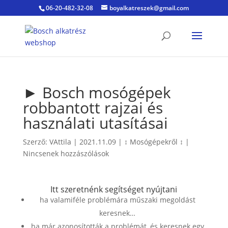
06-20-482-32-08
boyalkatreszek@gmail.com
► Bosch mosógépek
robbantott rajzai és
használati utasításai
Szerző:
VAttila
|
2021.11.09
|
↕ Mosógépekről ↕
|
Nincsenek hozzászólások
Itt szeretnénk segítséget nyújtani
ha valamiféle problémára műszaki megoldást
keresnek…
ha már azonosították a problémát, és keresnek egy