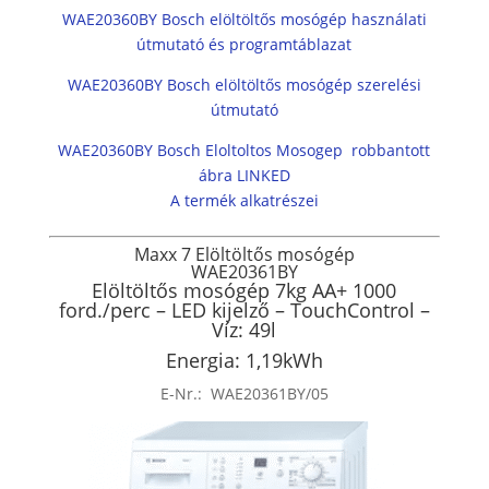
WAE20360BY Bosch elöltöltős mosógép használati
útmutató és programtáblazat
WAE20360BY Bosch elöltöltős mosógép szerelési
útmutató
WAE20360BY Bosch Eloltoltos Mosogep robbantott
ábra LINKED
A termék alkatrészei
Maxx 7
Elöltöltős mosógép
WAE20361BY
Elöltöltős mosógép 7kg AA+ 1000
ford./perc – LED kijelző – TouchControl –
Víz: 49l
Energia: 1,19kWh
E-Nr.:
WAE20361BY/05