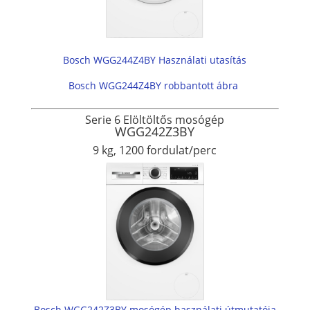
Bosch WGG244Z4BY Használati utasítás
Bosch WGG244Z4BY robbantott ábra
Serie 6 Elöltöltős mosógép
WGG242Z3BY
9 kg, 1200 fordulat/perc
Bosch WGG242Z3BY mosógép használati útmutatója