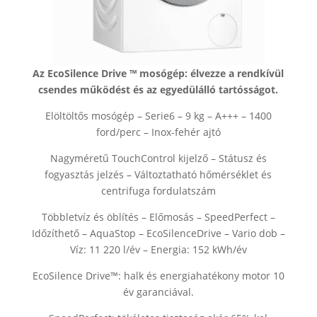
Az EcoSilence Drive ™ mosógép: élvezze a rendkívül
csendes működést és az egyedülálló tartósságot.
Elöltöltős mosógép – Serie6 – 9 kg – A+++ – 1400
ford/perc – Inox-fehér ajtó
Nagyméretű TouchControl kijelző – Státusz és
fogyasztás jelzés – Változtatható hőmérséklet és
centrifuga fordulatszám
Többletvíz és öblítés – Előmosás – SpeedPerfect –
Időzíthető – AquaStop – EcoSilenceDrive – Vario dob –
Víz: 11 220 l/év – Energia: 152 kWh/év
EcoSilence Drive™: halk és energiahatékony motor 10
év garanciával.