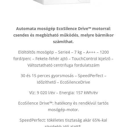
Automata mosógép EcoSilence Drive™ motorral:
csendes és megbízható működés, melyre bármikor
számíthat.
Elöltöltős mosógép – Serie4 – 7 kg – A+++ – 1200
ford/perc – Fekete-fehér ajtó – TouchControl kijelző –
Változtatható centrifuga fordulatszám
30 és 15 perces gyorsmosás – SpeedPerfect –
Időzíthető – EcoSilenceDrive
Víz: 9 020 l/év – Energia: 157 kWh/év
EcoSilence Drive™: hatékony és rendkívül tartós
mosógép-motor.
SpeedPerfect: tökéletes tisztaság akár 65%-kal
rövidebb idő alatt*.