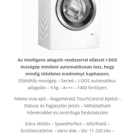
Az intelligens adagoló rendszerrel ellátott i-DOS
mosógép mindent automatikusan tesz, hogy
mindig tökéletes eredményt kaphasson.
Elöltöltős mosógép – Serie6 – i-DOS automatikus
adagolás – 9 kg – A+++ – 1400 ford/perc
Fekete-inox ajtó – Nagyméretű TouchControl kijelző –
Státusz és fogyasztás jelzés – Változtatható
hőmérséklet és centrifuga fordulatszám
Extra öblítés – SpeedPerfect – Időzíthető –
EcoSilenceDrive – Vario dob – Víz: 11 220 l/év –