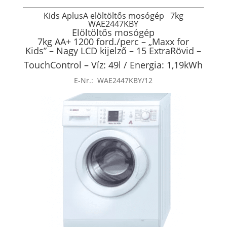
Kids AplusA
elöltöltős mosógép
7kg
WAE2447KBY
Elöltöltős mosógép
7kg AA+ 1200 ford./perc – „Maxx for
Kids” – Nagy LCD kijelző – 15 ExtraRövid –
TouchControl – Víz: 49l / Energia: 1,19kWh
E-Nr.:
WAE2447KBY/12