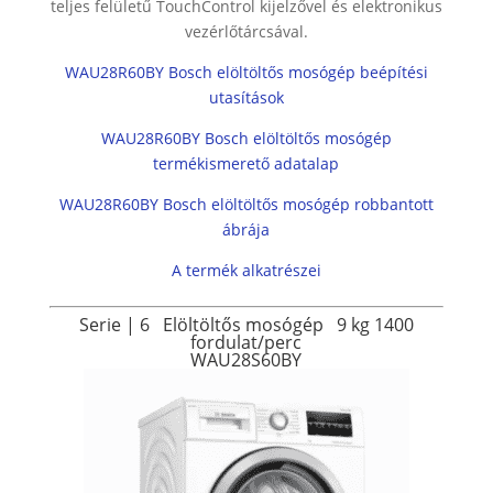
teljes felületű TouchControl kijelzővel és elektronikus
vezérlőtárcsával.
WAU28R60BY Bosch elöltöltős mosógép beépítési
utasítások
WAU28R60BY Bosch elöltöltős mosógép
termékismerető adatalap
WAU28R60BY Bosch elöltöltős mosógép robbantott
ábrája
A termék alkatrészei
Serie | 6
Elöltöltős mosógép
9 kg
1400
fordulat/perc
WAU28S60BY