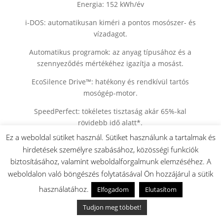
Energia: 152 kWh/év
i-DOS: automatikusan kiméri a pontos mosószer- és
vízadagot.
Automatikus programok: az anyag típusához és a
szennyeződés mértékéhez igazítja a mosást.
EcoSilence Drive™: hatékony és rendkívül tartós
mosógép-motor.
SpeedPerfect: tökéletes tisztaság akár 65%-kal
rövidebb idő alatt*.
Ez a weboldal sütiket használ. Sütiket használunk a tartalmak és
VarioDob: kifejezetten gyengéd, ugyanakkor hatékony
hirdetések személyre szabásához, közösségi funkciók
mosás, az egyedi dobkialakításnak köszönhetően.
biztosításához, valamint weboldalforgalmunk elemzéséhez. A
WAU28S60BY Bosch elöltöltős mosógép beépítési
weboldalon való böngészés folytatásával Ön hozzájárul a sütik
utmutató
használatához.
Elfogadom
Elutasítom
WAU28S60BY Bosch mosógép termékinformációs
Tudjon meg többet!
adatlap