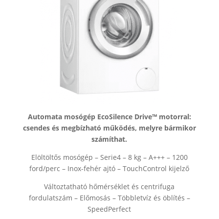
Automata mosógép EcoSilence Drive™ motorral:
csendes és megbízható működés, melyre bármikor
számíthat.
Elöltöltős mosógép – Serie4 – 8 kg – A+++ – 1200
ford/perc – Inox-fehér ajtó – TouchControl kijelző
Változtatható hőmérséklet és centrifuga
fordulatszám – Előmosás – Többletvíz és öblítés –
SpeedPerfect