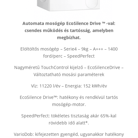
Automata mosógép EcoSilence Drive ™ -val:
csendes működés és tartósság, amelyben
megbízhat.
Elöltöltős mosógép – Serie4 – 9kg – A+++ – 1400
ford/perc – SpeedPerfect
Nagyméretű TouchControl kijelző – EcoSilenceDrive –
Változtatható mosási paraméterek
Víz: 11220 l/év – Energia: 152 kWh/év
EcoSilence Drive™: hatékony és rendkívül tartós
mosógép-motor.
SpeedPerfect: tökéletes tisztaság akár 65%-kal
rövidebb idő alatt*.
VarioDob: kifejezetten gyengéd, ugyanakkor hatékony