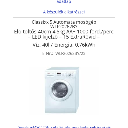
adatlap
A készülék alkatrészei
Classixx 5
Automata mosógép
WLF20262BY
Elöltöltős 40cm 4,5kg AA+ 1000 ford./perc
– LED kijelző – 15 ExtraRövid –
Víz: 40l / Energia: 0,76kWh
E-Nr.:
WLF20262BY/23
Bosch wlf20262by elöltöltős mosógép robbantott