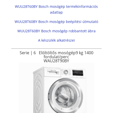
WUU28T60BY Bosch mosógép termékinformációs
adatlap
WUU28T60BY Bosch mosógép beépítési útmutató
WUU28T60BY Bosch mosógép robbantott ábra
A készülék alkatrészei
Serie | 6
Elöltöltős mosógép
9 kg
1400
fordulat/perc
WAU28T90BY