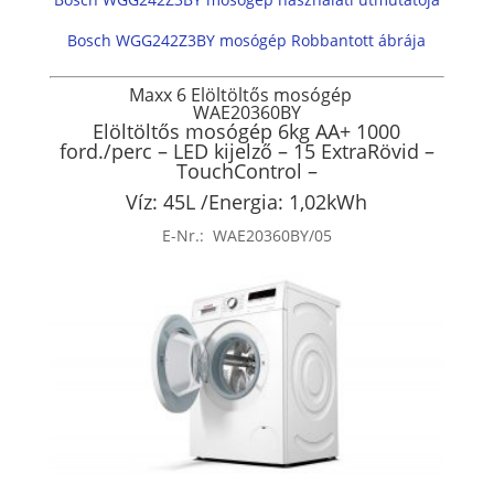
Bosch WGG242Z3BY mosógép Robbantott ábrája
Maxx 6
Elöltöltős mosógép
WAE20360BY
Elöltöltős mosógép 6kg AA+ 1000
ford./perc – LED kijelző – 15 ExtraRövid –
TouchControl –
Víz: 45L /Energia: 1,02kWh
E-Nr.:
WAE20360BY/05