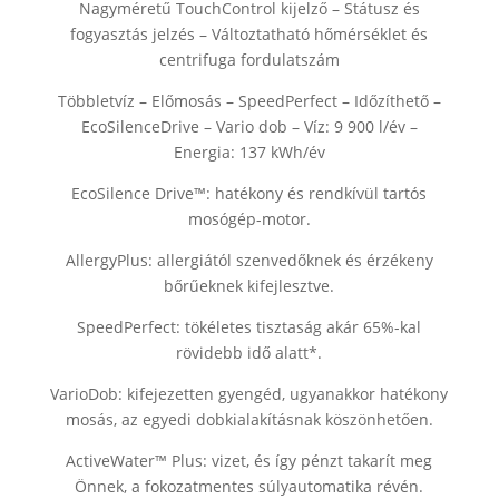
Nagyméretű TouchControl kijelző – Státusz és
fogyasztás jelzés – Változtatható hőmérséklet és
centrifuga fordulatszám
Többletvíz – Előmosás – SpeedPerfect – Időzíthető –
EcoSilenceDrive – Vario dob – Víz: 9 900 l/év –
Energia: 137 kWh/év
EcoSilence Drive™: hatékony és rendkívül tartós
mosógép-motor.
AllergyPlus: allergiától szenvedőknek és érzékeny
bőrűeknek kifejlesztve.
SpeedPerfect: tökéletes tisztaság akár 65%-kal
rövidebb idő alatt*.
VarioDob: kifejezetten gyengéd, ugyanakkor hatékony
mosás, az egyedi dobkialakításnak köszönhetően.
ActiveWater™ Plus: vizet, és így pénzt takarít meg
Önnek, a fokozatmentes súlyautomatika révén.