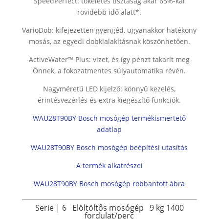
SpeedPerfect: tökéletes tisztaság akár 65%-kal
rövidebb idő alatt*.
VarioDob: kifejezetten gyengéd, ugyanakkor hatékony
mosás, az egyedi dobkialakításnak köszönhetően.
ActiveWater™ Plus: vizet, és így pénzt takarít meg
Önnek, a fokozatmentes súlyautomatika révén.
Nagyméretű LED kijelző: könnyű kezelés,
érintésvezérlés és extra kiegészítő funkciók.
WAU28T90BY Bosch mosógép termékismertető
adatlap
WAU28T90BY Bosch mosógép beépítési utasítás
A termék alkatrészei
WAU28T90BY Bosch mosógép robbantott ábra
Serie | 6
Elöltöltős mosógép
9 kg
1400
fordulat/perc