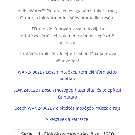
ActiveWater™ Plus: vizet, és így pénzt takarít meg
Önnek, a fokozatmentes súlyautomatika révén.
LED kijelző: Könnyen kezelhető kijelző
érintésvezérléssel, valamint számos kiegészítő
opcióval.
Újratöltés funkció: kifelejtett valamit? Adja hozzá
könnyedén!
WAN24062BY Bosch mosógép termékinformációs
adatlap
WAN24062BY Bosch mosógep használati és telepítési
útmutató
Bosch WAN24062BY elöltöltős mosógép műszaki rajz
A készülék alkatrészei
Serie | 4
Elöltöltős mosógép
8 kg ,
1200