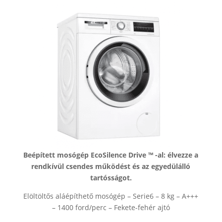
Beépített mosógép EcoSilence Drive ™ -al: élvezze a
rendkívül csendes működést és az egyedülálló
tartósságot.
Elöltöltős aláépíthető mosógép – Serie6 – 8 kg – A+++
– 1400 ford/perc – Fekete-fehér ajtó