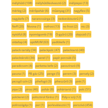
mélyhűtő
(108)
mélyhűtőleolvasztó
(2)
mélytepsi
(13)
mérleg
(2)
mérőpohár
(6)
műanyag
(31)
nagyflex
(5)
nagykefe
(7)
narancssárga
(3)
nedvesköszörű
(1)
Neff
(20)
Nivona
(1)
nofrost
(13)
no frost
(2)
ntc
(3)
nyitófül
(8)
nyomógomb
(19)
O-gyűrű
(20)
olajsütő
(1)
oldallap
(4)
optiMUM
(63)
padlókefe
(1)
palack-tartály
(34)
palackpolc
(47)
palacktartó
(40)
palacktároló
(34)
panel
(1)
papír porzsák
(5)
paradicsom
(4)
parketta kefe
(2)
passzírozó
(9)
paszta
(1)
PB gáz
(25)
penge
(5)
perem
(3)
persely
(2)
pezsgő szín
(2)
pihefogó
(3)
piheszűrő
(3)
pink
(1)
pipa
(2)
piros
(46)
pohár
(8)
pohártartó
(1)
polc
(51)
polckeret
(2)
polisztirol fűrész
(1)
Poly-v szíj
(12)
polírozógép
(1)
por
(1)
porleválasztó
(1)
porszívó
(454)