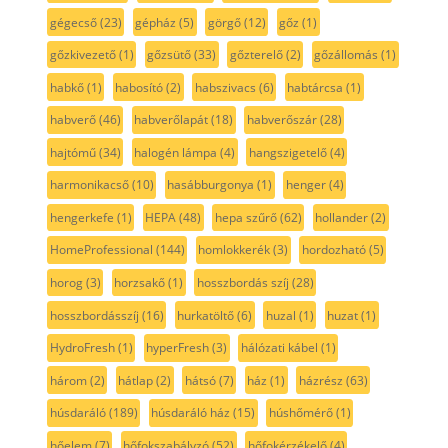
gégecső
(23)
gépház
(5)
görgő
(12)
gőz
(1)
gőzkivezető
(1)
gőzsütő
(33)
gőzterelő
(2)
gőzállomás
(1)
habkő
(1)
habosító
(2)
habszivacs
(6)
habtárcsa
(1)
habverő
(46)
habverőlapát
(18)
habverőszár
(28)
hajtómű
(34)
halogén lámpa
(4)
hangszigetelő
(4)
harmonikacső
(10)
hasábburgonya
(1)
henger
(4)
hengerkefe
(1)
HEPA
(48)
hepa szűrő
(62)
hollander
(2)
HomeProfessional
(144)
homlokkerék
(3)
hordozható
(5)
horog
(3)
horzsakő
(1)
hosszbordás szíj
(28)
hosszbordásszíj
(16)
hurkatöltő
(6)
huzal
(1)
huzat
(1)
HydroFresh
(1)
hyperFresh
(3)
hálózati kábel
(1)
három
(2)
hátlap
(2)
hátsó
(7)
ház
(1)
házrész
(63)
húsdaráló
(189)
húsdaráló ház
(15)
húshőmérő
(1)
hőelem
(7)
hőfokszabályzó
(52)
hőfokérzékelő
(4)