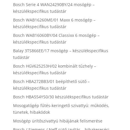
Bosch Serie 4 WAN24290BY/24 mosógép –
készülékspecifikus tudástár
Bosch WAB16260ME/01 Maxx 6 mosógép –
készülékspecifikus tudástár
Bosch WAB16060BY/04 Classixx 6 mosógép –
készülékspecifikus tudástár
Balay 3TS866EE/17 mosógép – készülékspecifikus
tudástár
Bosch HGV625253H/02 kombinált tűzhely –
készülékspecifikus tudástár
Bosch HBA272BB3/01 beépíthető sütő –
készülékspecifikus tudástár
Bosch HBA554YS0/30 készülékspecifikus tudástár
Mosogatógép fűtés-keringető szivattyú: működés,
tünetek, hibakódok
Mosógép ürítőszivattyú hibájának felismerése
Bosch / Siemens / Neff sütő javítás – hibakeresési