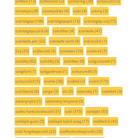
szilikon
(13)
szilikonzsír
(2)
szimering
(28)
szitaszűrő
(5)
szivattyú
(29)
szivattyúház
(4)
szán
(4)
szárny
(3)
szárítógép
(106)
szárítógépajtó
(13)
szárítógép szíj
(15)
szárítógépszűrő
(4)
szénfilter
(4)
szénkefe
(41)
szénkefe pár
(22)
szénkefe tartó
(4)
szénszűrő
(1)
Szíj
(25)
szíjfeszítő
(3)
színtelen
(10)
szívócső
(7)
szívófej
(92)
szórófej
(3)
szórókar
(9)
szögcsiszoló
(1)
szögfúró
(1)
szögpolírozó
(1)
szöszszedő
(3)
szöszszűrő
(5)
szürke
(36)
szűkítő
(2)
szűrő
(175)
szűrőtartó
(6)
sárga
(3)
sín
(5)
sótartály
(7)
sötétkék
(3)
sövénynyíró
(1)
sütemény kinyomó
(3)
sütési funkcióválasztó
(31)
sütő
(315)
sütőajtó
(35)
sütőajtó gumi
(5)
sütőajtó külső üveg
(17)
sütőbelső
(45)
sütő forgókapcsoló
(22)
sütőfunkciókapcsoló
(20)