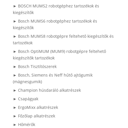
► BOSCH MUMS2 robotgéphez tartozékok és
kiegészítők
► Bosch MUMS6 robotgéphez tartozékok és
kiegészítők
► Bosch MUMS8 robotgépre feltehető kiegészítők és
tartozékok
► Bosch OptiMUM (MUM9) robotgépre feltehető
kiegészítők tartozékok
► Bosch Tisztítószerek
► Bosch, Siemens és Neff hűtő ajtógumik
(mágnesgumik)
► Champion húsdaráló alkatrészek
► Csapágyak
► ErgoMixx alkatrészek
► Főzőlap alkatrészek
► Hőmérők