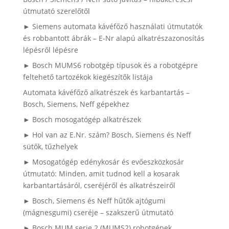
útmutató szerelőtől
► Siemens automata kávéfőző használati útmutatók
és robbantott ábrák – E-Nr alapú alkatrészazonosítás
lépésről lépésre
► Bosch MUMS6 robotgép típusok és a robotgépre
feltehető tartozékok kiegészítők listája
Automata kávéfőző alkatrészek és karbantartás –
Bosch, Siemens, Neff gépekhez
► Bosch mosogatógép alkatrészek
► Hol van az E.Nr. szám? Bosch, Siemens és Neff
sütők, tűzhelyek
► Mosogatógép edénykosár és evőeszközkosár
útmutató: Minden, amit tudnod kell a kosarak
karbantartásáról, cseréjéről és alkatrészeiről
► Bosch, Siemens és Neff hűtők ajtógumi
(mágnesgumi) cseréje – szakszerű útmutató
► Bosch MUM serie 2 (MUMS2) robotgépek