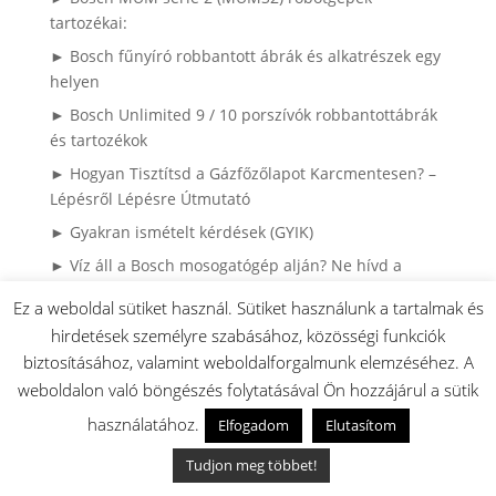
tartozékai:
► Bosch fűnyíró robbantott ábrák és alkatrészek egy
helyen
► Bosch Unlimited 9 / 10 porszívók robbantottábrák
és tartozékok
► Hogyan Tisztítsd a Gázfőzőlapot Karcmentesen? –
Lépésről Lépésre Útmutató
► Gyakran ismételt kérdések (GYIK)
► Víz áll a Bosch mosogatógép alján? Ne hívd a
szerelőt, ezt nézd meg először! (+VIDEÓ)
Ez a weboldal sütiket használ. Sütiket használunk a tartalmak és
► Miért mennek tönkre a ruhák mosás közben? – Így
hirdetések személyre szabásához, közösségi funkciók
látja egy mosógépszerelő
biztosításához, valamint weboldalforgalmunk elemzéséhez. A
► Bosch Tronic Bojlerek robbantott ábrái
weboldalon való böngészés folytatásával Ön hozzájárul a sütik
alkatrészkeresővel
használatához.
Elfogadom
Elutasítom
► 5 hiba ami lehet hogy nem a mosogatógép hibája:
Tudjon meg többet!
► A 10 leggyakoribb hiba a porszívózásnál: