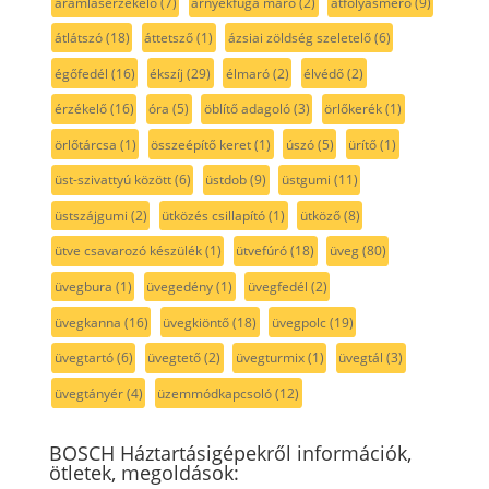
áramlásérzékelő
(7)
árnyékfúga maró
(2)
átfolyásmérő
(9)
átlátszó
(18)
áttetsző
(1)
ázsiai zöldség szeletelő
(6)
égőfedél
(16)
ékszíj
(29)
élmaró
(2)
élvédő
(2)
érzékelő
(16)
óra
(5)
öblítő adagoló
(3)
örlőkerék
(1)
örlőtárcsa
(1)
összeépítő keret
(1)
úszó
(5)
ürítő
(1)
üst-szivattyú között
(6)
üstdob
(9)
üstgumi
(11)
üstszájgumi
(2)
ütközés csillapító
(1)
ütköző
(8)
ütve csavarozó készülék
(1)
ütvefúró
(18)
üveg
(80)
üvegbura
(1)
üvegedény
(1)
üvegfedél
(2)
üvegkanna
(16)
üvegkiöntő
(18)
üvegpolc
(19)
üvegtartó
(6)
üvegtető
(2)
üvegturmix
(1)
üvegtál
(3)
üvegtányér
(4)
üzemmódkapcsoló
(12)
BOSCH Háztartásigépekről információk,
ötletek, megoldások: