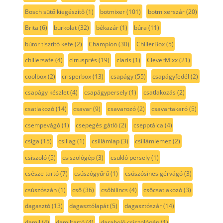
Bosch sütő kiegészítő
(1)
botmixer
(101)
botmixerszár
(20)
Brita
(6)
burkolat
(32)
békazár
(1)
búra
(11)
bútor tisztító kefe
(2)
Champion
(30)
ChillerBox
(5)
chillersafe
(4)
citrusprés
(19)
claris
(1)
CleverMixx
(21)
coolbox
(2)
crisperbox
(13)
csapágy
(55)
csapágyfedél
(2)
csapágy készlet
(4)
csapágypersely
(1)
csatlakozás
(2)
csatlakozó
(14)
csavar
(9)
csavarozó
(2)
csavartakaró
(5)
csempevágó
(1)
csepegés gátló
(2)
csepptálca
(4)
csiga
(15)
csillag
(1)
csillámlap
(3)
csillámlemez
(2)
csiszoló
(5)
csiszológép
(3)
csukló persely
(1)
csésze tartó
(7)
csúszógyűrű
(1)
csúszósines gérvágó
(3)
csúszószán
(1)
cső
(36)
csőbilincs
(4)
csőcsatlakozó
(3)
dagasztó
(13)
dagasztólapát
(5)
dagasztószár
(14)
damil
(4)
damiltartó
(4)
daraboló csiszológép
(1)