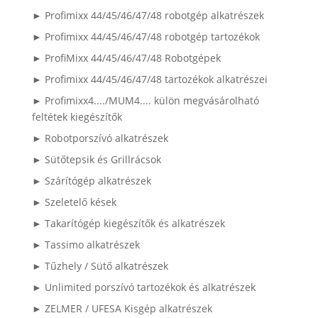
► Profimixx 44/45/46/47/48 robotgép alkatrészek
► Profimixx 44/45/46/47/48 robotgép tartozékok
► ProfiMixx 44/45/46/47/48 Robotgépek
► Profimixx 44/45/46/47/48 tartozékok alkatrészei
► Profimixx4..../MUM4.... külön megvásárolható
feltétek kiegészítők
► Robotporszívó alkatrészek
► Sütőtepsik és Grillrácsok
► Szárítógép alkatrészek
► Szeletelő kések
► Takarítógép kiegészítők és alkatrészek
► Tassimo alkatrészek
► Tűzhely / Sütő alkatrészek
► Unlimited porszívó tartozékok és alkatrészek
► ZELMER / UFESA Kisgép alkatrészek