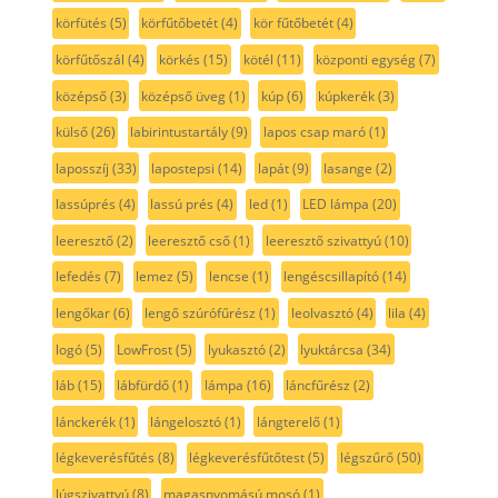
körfütés
(5)
körfűtőbetét
(4)
kör fűtőbetét
(4)
körfűtőszál
(4)
körkés
(15)
kötél
(11)
központi egység
(7)
középső
(3)
középső üveg
(1)
kúp
(6)
kúpkerék
(3)
külső
(26)
labirintustartály
(9)
lapos csap maró
(1)
laposszíj
(33)
lapostepsi
(14)
lapát
(9)
lasange
(2)
lassúprés
(4)
lassú prés
(4)
led
(1)
LED lámpa
(20)
leeresztő
(2)
leeresztő cső
(1)
leeresztő szivattyú
(10)
lefedés
(7)
lemez
(5)
lencse
(1)
lengéscsillapító
(14)
lengőkar
(6)
lengő szúrófűrész
(1)
leolvasztó
(4)
lila
(4)
logó
(5)
LowFrost
(5)
lyukasztó
(2)
lyuktárcsa
(34)
láb
(15)
lábfürdő
(1)
lámpa
(16)
láncfűrész
(2)
lánckerék
(1)
lángelosztó
(1)
lángterelő
(1)
légkeverésfűtés
(8)
légkeverésfűtőtest
(5)
légszűrő
(50)
lúgszivattyú
(8)
magasnyomású mosó
(1)