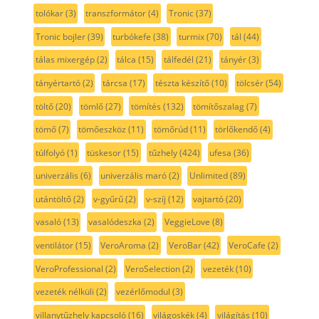
tolókar
(3)
transzformátor
(4)
Tronic
(37)
Tronic bojler
(39)
turbókefe
(38)
turmix
(70)
tál
(44)
tálas mixergép
(2)
tálca
(15)
tálfedél
(21)
tányér
(3)
tányértartó
(2)
tárcsa
(17)
tészta készítő
(10)
tölcsér
(54)
töltő
(20)
tömlő
(27)
tömítés
(132)
tömítőszalag
(7)
tömő
(7)
tömőeszköz
(11)
tömőrúd
(11)
törlőkendő
(4)
túlfolyó
(1)
tüskesor
(15)
tűzhely
(424)
ufesa
(36)
univerzális
(6)
univerzális maró
(2)
Unlimited
(89)
utántöltő
(2)
v-gyűrű
(2)
v-szíj
(12)
vajtartó
(20)
vasaló
(13)
vasalódeszka
(2)
VeggieLove
(8)
ventilátor
(15)
VeroAroma
(2)
VeroBar
(42)
VeroCafe
(2)
VeroProfessional
(2)
VeroSelection
(2)
vezeték
(10)
vezeték nélküli
(2)
vezérlőmodul
(3)
villanytűzhely kapcsoló
(16)
világoskék
(4)
világítás
(10)