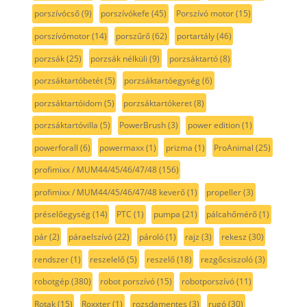
porszívócső
(9)
porszívókefe
(45)
Porszívó motor
(15)
porszívómotor
(14)
porszűrő
(62)
portartály
(46)
porzsák
(25)
porzsák nélküli
(9)
porzsáktartó
(8)
porzsáktartóbetét
(5)
porzsáktartóegység
(6)
porzsáktartóidom
(5)
porzsáktartókeret
(8)
porzsáktartóvilla
(5)
PowerBrush
(3)
power edition
(1)
powerforall
(6)
powermaxx
(1)
prizma
(1)
ProAnimal
(25)
profimixx / MUM44/45/46/47/48
(156)
profimixx / MUM44/45/46/47/48 keverő
(1)
propeller
(3)
préselőegység
(14)
PTC
(1)
pumpa
(21)
pálcahőmérő
(1)
pár
(2)
páraelszívó
(22)
pároló
(1)
rajz
(3)
rekesz
(30)
rendszer
(1)
reszelelő
(5)
reszelő
(18)
rezgőcsiszoló
(3)
robotgép
(380)
robot porszívó
(15)
robotporszívó
(11)
Rotak
(15)
Roxxter
(1)
rozsdamentes
(3)
rugó
(30)