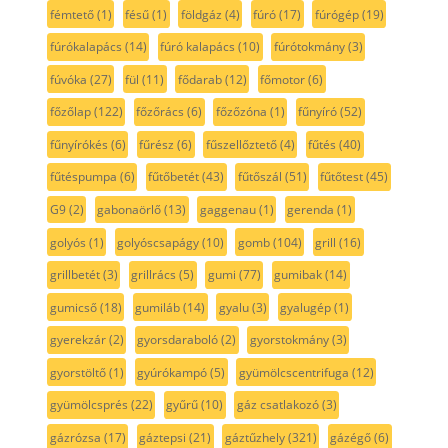
fémtető
(1)
fésű
(1)
földgáz
(4)
fúró
(17)
fúrógép
(19)
fúrókalapács
(14)
fúró kalapács
(10)
fúrótokmány
(3)
fúvóka
(27)
fül
(11)
fődarab
(12)
főmotor
(6)
főzőlap
(122)
főzőrács
(6)
főzőzóna
(1)
fűnyíró
(52)
fűnyírókés
(6)
fűrész
(6)
fűszellőztető
(4)
fűtés
(40)
fűtéspumpa
(6)
fűtőbetét
(43)
fűtőszál
(51)
fűtőtest
(45)
G9
(2)
gabonaörlő
(13)
gaggenau
(1)
gerenda
(1)
golyós
(1)
golyóscsapágy
(10)
gomb
(104)
grill
(16)
grillbetét
(3)
grillrács
(5)
gumi
(77)
gumibak
(14)
gumicső
(18)
gumiláb
(14)
gyalu
(3)
gyalugép
(1)
gyerekzár
(2)
gyorsdaraboló
(2)
gyorstokmány
(3)
gyorstöltő
(1)
gyúrókampó
(5)
gyümölcscentrifuga
(12)
gyümölcsprés
(22)
gyűrű
(10)
gáz csatlakozó
(3)
gázrózsa
(17)
gáztepsi
(21)
gáztűzhely
(321)
gázégő
(6)