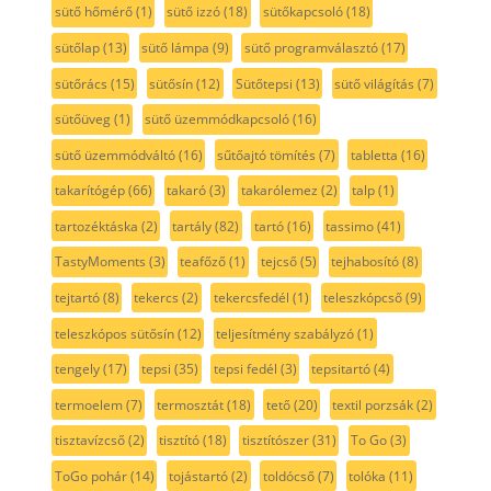
sütő hőmérő
(1)
sütő izzó
(18)
sütőkapcsoló
(18)
sütőlap
(13)
sütő lámpa
(9)
sütő programválasztó
(17)
sütőrács
(15)
sütősín
(12)
Sütőtepsi
(13)
sütő világítás
(7)
sütőüveg
(1)
sütő üzemmódkapcsoló
(16)
sütő üzemmódváltó
(16)
sűtőajtó tömítés
(7)
tabletta
(16)
takarítógép
(66)
takaró
(3)
takarólemez
(2)
talp
(1)
tartozéktáska
(2)
tartály
(82)
tartó
(16)
tassimo
(41)
TastyMoments
(3)
teafőző
(1)
tejcső
(5)
tejhabosító
(8)
tejtartó
(8)
tekercs
(2)
tekercsfedél
(1)
teleszkópcső
(9)
teleszkópos sütősín
(12)
teljesítmény szabályzó
(1)
tengely
(17)
tepsi
(35)
tepsi fedél
(3)
tepsitartó
(4)
termoelem
(7)
termosztát
(18)
tető
(20)
textil porzsák
(2)
tisztavízcső
(2)
tisztító
(18)
tisztítószer
(31)
To Go
(3)
ToGo pohár
(14)
tojástartó
(2)
toldócső
(7)
tolóka
(11)