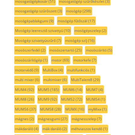
mosogatógépkosár
(51)
mosogatógép szűrőkészlet
(3)
mosogatógép szűrőszett
(3)
mosógép
(298)
mosógépablakgumi
(9)
mosógép fűtőszál
(17)
Mosógép leeresztő szivattyú
(10)
mosógépszelep
(2)
Mosógép szivattyúszűrő
(7)
mosógép szíj
(16)
mosószerfedél
(2)
mosószertartó
(25)
mosószárító
(5)
mosószárítógép
(1)
motor
(69)
motorkefe
(7)
motorvédő
(9)
MultiBox
(4)
multifunkciós
(1)
multi mixer
(6)
multimixer
(6)
MultiTalent8
(29)
MUM4
(92)
MUM5
(185)
MUM6
(14)
MUM7
(4)
MUM8
(26)
MUM9
(92)
MUMS2
(72)
MUMS4
(1)
MUMS6
(37)
MUMS8
(28)
MUMX
(16)
myMixx
(1)
mágnes
(2)
mágnesgumi
(27)
mágnesszelep
(7)
mákdaráló
(4)
mák daráló
(2)
méhviaszos kendő
(1)