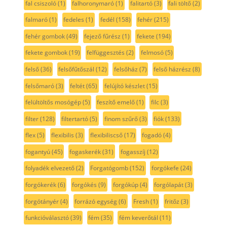
fal csiszoló
(1)
falhoronymaró
(1)
falitartó
(3)
fali töltő
(2)
falmaró
(1)
fedeles
(1)
fedél
(158)
fehér
(215)
fehér gombok
(49)
fejező fűrész
(1)
fekete
(194)
fekete gombok
(19)
felfüggesztés
(2)
felmosó
(5)
felső
(36)
felsőfűtőszál
(12)
felsőház
(7)
felső házrész
(8)
felsőmaró
(3)
feltét
(65)
felújító készlet
(15)
felültöltős mosógép
(5)
feszítő emelő
(1)
filc
(3)
filter
(128)
filtertartó
(5)
finom szűrő
(3)
fiók
(133)
flex
(5)
flexibilis
(3)
flexibiliscső
(17)
fogadó
(4)
fogantyú
(45)
fogaskerék
(31)
fogasszíj
(12)
folyadék elvezető
(2)
Forgatógomb
(152)
forgókefe
(24)
forgókerék
(6)
forgókés
(9)
forgókúp
(4)
forgólapát
(3)
forgótányér
(4)
forrázó egység
(6)
Fresh
(1)
fritőz
(3)
funkcióválasztó
(39)
fém
(35)
fém keverőtál
(11)