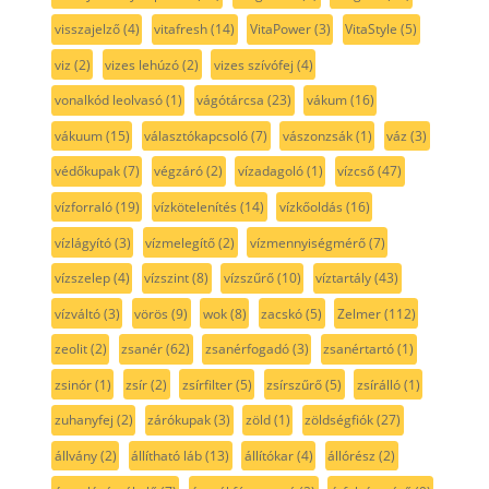
visszajelző
(4)
vitafresh
(14)
VitaPower
(3)
VitaStyle
(5)
viz
(2)
vizes lehúzó
(2)
vizes szívófej
(4)
vonalkód leolvasó
(1)
vágótárcsa
(23)
vákum
(16)
vákuum
(15)
választókapcsoló
(7)
vászonzsák
(1)
váz
(3)
védőkupak
(7)
végzáró
(2)
vízadagoló
(1)
vízcső
(47)
vízforraló
(19)
vízkötelenítés
(14)
vízkőoldás
(16)
vízlágyító
(3)
vízmelegítő
(2)
vízmennyiségmérő
(7)
vízszelep
(4)
vízszint
(8)
vízszűrő
(10)
víztartály
(43)
vízváltó
(3)
vörös
(9)
wok
(8)
zacskó
(5)
Zelmer
(112)
zeolit
(2)
zsanér
(62)
zsanérfogadó
(3)
zsanértartó
(1)
zsinór
(1)
zsír
(2)
zsírfilter
(5)
zsírszűrő
(5)
zsírálló
(1)
zuhanyfej
(2)
zárókupak
(3)
zöld
(1)
zöldségfiók
(27)
állvány
(2)
állítható láb
(13)
állítókar
(4)
állórész
(2)