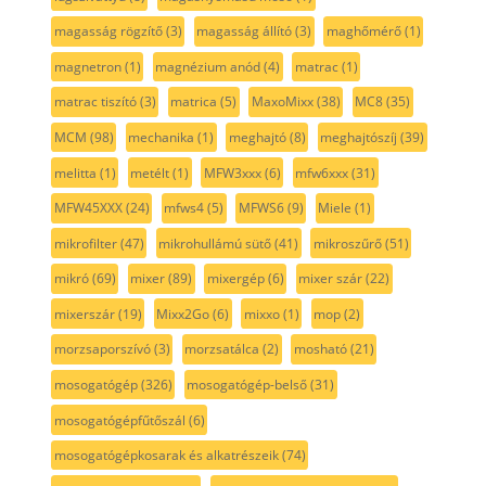
magasság rögzítő
(3)
magasság állító
(3)
maghőmérő
(1)
magnetron
(1)
magnézium anód
(4)
matrac
(1)
matrac tiszító
(3)
matrica
(5)
MaxoMixx
(38)
MC8
(35)
MCM
(98)
mechanika
(1)
meghajtó
(8)
meghajtószíj
(39)
melitta
(1)
metélt
(1)
MFW3xxx
(6)
mfw6xxx
(31)
MFW45XXX
(24)
mfws4
(5)
MFWS6
(9)
Miele
(1)
mikrofilter
(47)
mikrohullámú sütő
(41)
mikroszűrő
(51)
mikró
(69)
mixer
(89)
mixergép
(6)
mixer szár
(22)
mixerszár
(19)
Mixx2Go
(6)
mixxo
(1)
mop
(2)
morzsaporszívó
(3)
morzsatálca
(2)
mosható
(21)
mosogatógép
(326)
mosogatógép-belső
(31)
mosogatógépfűtőszál
(6)
mosogatógépkosarak és alkatrészeik
(74)