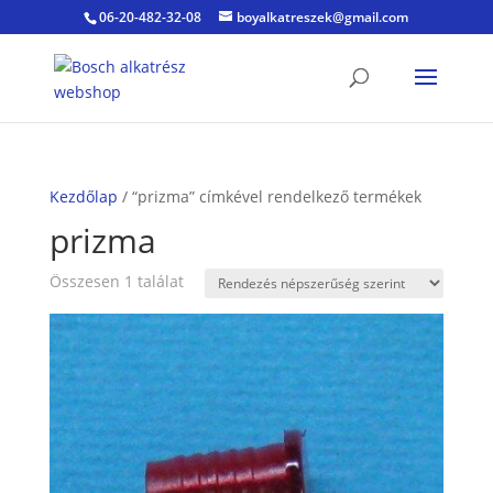
06-20-482-32-08
boyalkatreszek@gmail.com
Kezdőlap
/ “prizma” címkével rendelkező termékek
prizma
Összesen 1 találat