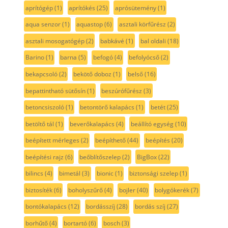
aprítógép
(1)
aprítókés
(25)
aprósütemény
(1)
aqua senzor
(1)
aquastop
(6)
asztali körfűrész
(2)
asztali mosogatógép
(2)
babkávé
(1)
bal oldali
(18)
Barino
(1)
barna
(5)
befogó
(4)
befolyócső
(2)
bekapcsoló
(2)
bekötő doboz
(1)
belső
(16)
bepattintható sütősín
(1)
beszúrófűrész
(3)
betoncsiszoló
(1)
betontörő kalapács
(1)
betét
(25)
betöltő tál
(1)
beverőkalapács
(4)
beállító egység
(10)
beépített mérleges
(2)
beépíthető
(44)
beépítés
(20)
beépítési rajz
(6)
beőblítőszelep
(2)
BigBox
(22)
bilincs
(4)
bimetál
(3)
bionic
(1)
biztonsági szelep
(1)
biztosíték
(6)
boholyszűrő
(4)
bojler
(40)
bolygókerék
(7)
bontókalapács
(12)
bordásszíj
(28)
bordás szíj
(27)
borhűtő
(4)
bortartó
(6)
bosch
(3)