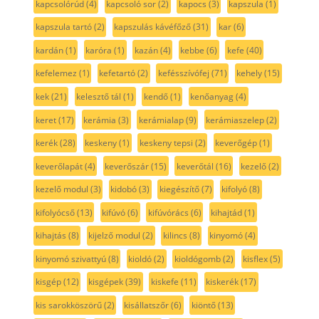
kapcsolórúd
(4)
kapcsoló sor
(2)
kapocs
(3)
kapszula
(1)
kapszula tartó
(2)
kapszulás kávéfőző
(31)
kar
(6)
kardán
(1)
karóra
(1)
kazán
(4)
kebbe
(6)
kefe
(40)
kefelemez
(1)
kefetartó
(2)
kefésszívófej
(71)
kehely
(15)
kek
(21)
kelesztő tál
(1)
kendő
(1)
kenőanyag
(4)
keret
(17)
kerámia
(3)
kerámialap
(9)
kerámiaszelep
(2)
kerék
(28)
keskeny
(1)
keskeny tepsi
(2)
keverőgép
(1)
keverőlapát
(4)
keverőszár
(15)
keverőtál
(16)
kezelő
(2)
kezelő modul
(3)
kidobó
(3)
kiegészítő
(7)
kifolyó
(8)
kifolyócső
(13)
kifúvó
(6)
kifúvórács
(6)
kihajtád
(1)
kihajtás
(8)
kijelző modul
(2)
kilincs
(8)
kinyomó
(4)
kinyomó szivattyú
(8)
kioldó
(2)
kioldógomb
(2)
kisflex
(5)
kisgép
(12)
kisgépek
(39)
kiskefe
(11)
kiskerék
(17)
kis sarokköszörű
(2)
kisállatszőr
(6)
kiöntő
(13)