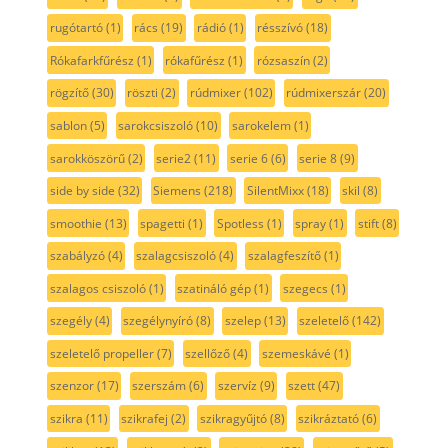
rugótartó
(1)
rács
(19)
rádió
(1)
résszívó
(18)
Rókafarkfűrész
(1)
rókafűrész
(1)
rózsaszín
(2)
rögzítő
(30)
röszti
(2)
rúdmixer
(102)
rúdmixerszár
(20)
sablon
(5)
sarokcsiszoló
(10)
sarokelem
(1)
sarokköszörű
(2)
serie2
(11)
serie 6
(6)
serie 8
(9)
side by side
(32)
Siemens
(218)
SilentMixx
(18)
skil
(8)
smoothie
(13)
spagetti
(1)
Spotless
(1)
spray
(1)
stift
(8)
szabályzó
(4)
szalagcsiszoló
(4)
szalagfeszítő
(1)
szalagos csiszoló
(1)
szatináló gép
(1)
szegecs
(1)
szegély
(4)
szegélynyíró
(8)
szelep
(13)
szeletelő
(142)
szeletelő propeller
(7)
szellőző
(4)
szemeskávé
(1)
szenzor
(17)
szerszám
(6)
szervíz
(9)
szett
(47)
szikra
(11)
szikrafej
(2)
szikragyűjtó
(8)
szikráztató
(6)