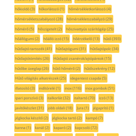
hőkioldó
(3)
hőkorlátozó
(1)
hőmérsékletkorlátozó
(4)
hőmérsékletszabályozó
(28)
hőmérsékletszabályzó
(29)
hőmérő
(5)
hőszigetelt
(2)
hőszivattyús szárítógép
(25)
hőállógumi
(2)
hőálló izzó
(15)
hőérzékelő
(13)
hűtő
(393)
hűtőajtó-tartozék
(41)
hűtőajtógumi
(31)
hűtőajtópolc
(34)
hűtőajtótömítés
(26)
Hűtőajtó zsanérok/ajtópántok
(15)
hűtőbe üveglap
(26)
hűtő hőmérő
(2)
hűtőszekrény
(12)
Hűtő világítás alkatrészek
(25)
idegentest csapda
(5)
illatosító
(3)
indítórelé
(1)
inox
(116)
inox gombok
(51)
ipari porszívó
(3)
italkorlát
(32)
italtartó
(70)
izzó
(13)
javítókészlet
(31)
jobb oldali
(18)
Jura
(1)
jégaprító
(1)
jégkocka készítő
(2)
jégkocka tartó
(2)
kampó
(7)
kanna
(1)
kanál
(2)
kaparó
(2)
kapcsoló
(72)