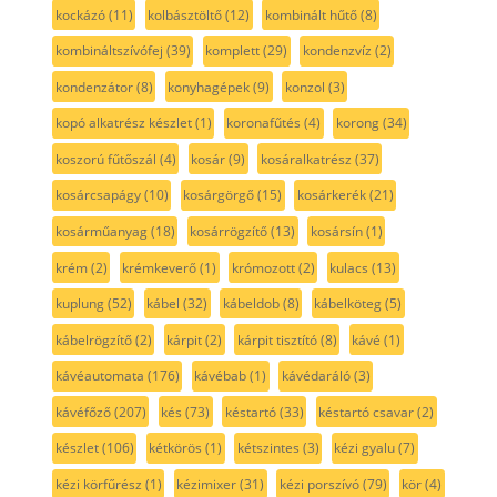
kockázó
(11)
kolbásztöltő
(12)
kombinált hűtő
(8)
kombináltszívófej
(39)
komplett
(29)
kondenzvíz
(2)
kondenzátor
(8)
konyhagépek
(9)
konzol
(3)
kopó alkatrész készlet
(1)
koronafűtés
(4)
korong
(34)
koszorú fűtőszál
(4)
kosár
(9)
kosáralkatrész
(37)
kosárcsapágy
(10)
kosárgörgő
(15)
kosárkerék
(21)
kosárműanyag
(18)
kosárrögzítő
(13)
kosársín
(1)
krém
(2)
krémkeverő
(1)
krómozott
(2)
kulacs
(13)
kuplung
(52)
kábel
(32)
kábeldob
(8)
kábelköteg
(5)
kábelrögzítő
(2)
kárpit
(2)
kárpit tisztító
(8)
kávé
(1)
kávéautomata
(176)
kávébab
(1)
kávédaráló
(3)
kávéfőző
(207)
kés
(73)
késtartó
(33)
késtartó csavar
(2)
készlet
(106)
kétkörös
(1)
kétszintes
(3)
kézi gyalu
(7)
kézi körfűrész
(1)
kézimixer
(31)
kézi porszívó
(79)
kör
(4)