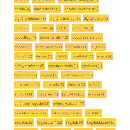
daráló
(8)
darálóskeksz
(1)
darálóskávéfőző
(89)
digitális hőmérő
(3)
digitális mérleg
(1)
digitális óra
(2)
dióda
(2)
diódaráló
(4)
dob
(9)
dobborda
(2)
dobcsillag
(1)
dobos daráló
(12)
dobos szeletelő
(6)
doboz
(30)
dobtámasztó
(1)
Dr.Fischer
(1)
dugó
(2)
díszcsík
(2)
díszléc
(1)
E14
(1)
EasyRotak
(1)
edény
(4)
edénytartórács
(6)
egyenecsiszoló
(1)
egykörös
(1)
egyszintes
(2)
egység
(1)
elektromos kefe
(3)
elektronika
(46)
elektróda
(3)
elosztó
(2)
első
(2)
előlap
(111)
EQ series
(1)
ErgoMixx
(33)
etazser
(1)
etilén semlegesítő
(3)
evőeszközkosár
(7)
excenter csiszoló
(7)
extra mélytepsi
(2)
ezüst
(45)
ezüstlap
(2)
fagyasztó
(152)
fagylalt
(4)
fagylaltkészítő
(6)