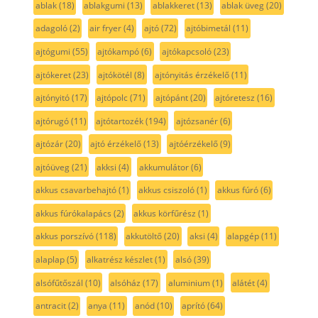
ablak
(18)
ablakgumi
(13)
ablakkeret
(13)
ablak üveg
(20)
adagoló
(2)
air fryer
(4)
ajtó
(72)
ajtóbimetál
(11)
ajtógumi
(55)
ajtókampó
(6)
ajtókapcsoló
(23)
ajtókeret
(23)
ajtókötél
(8)
ajtónyitás érzékelő
(11)
ajtónyitó
(17)
ajtópolc
(71)
ajtópánt
(20)
ajtóretesz
(16)
ajtórugó
(11)
ajtótartozék
(194)
ajtózsanér
(6)
ajtózár
(20)
ajtó érzékelő
(13)
ajtóérzékelő
(9)
ajtóüveg
(21)
akksi
(4)
akkumulátor
(6)
akkus csavarbehajtó
(1)
akkus csiszoló
(1)
akkus fúró
(6)
akkus fúrókalapács
(2)
akkus körfűrész
(1)
akkus porszívó
(118)
akkutöltő
(20)
aksi
(4)
alapgép
(11)
alaplap
(5)
alkatrész készlet
(1)
alsó
(39)
alsófűtőszál
(10)
alsóház
(17)
aluminium
(1)
alátét
(4)
antracit
(2)
anya
(11)
anód
(10)
aprító
(64)