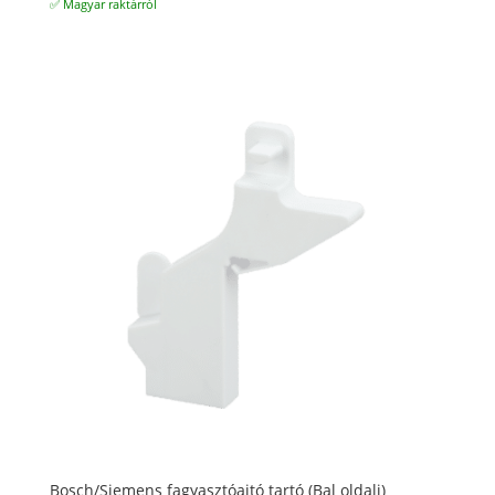
✅ Magyar raktárról
Bosch/Siemens fagyasztóajtó tartó (Bal oldali)