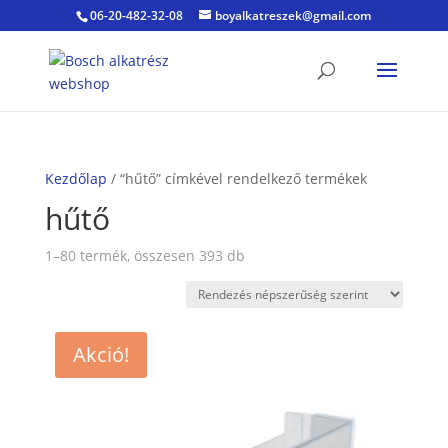
06-20-482-32-08
boyalkatreszek@gmail.com
Kezdőlap
/ “hűtő” címkével rendelkező termékek
hűtő
Sorted
1–80 termék, összesen 393 db
by
popularity
Akció!