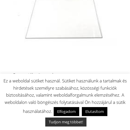
Fagyasztóba üvegpolc
Ez a weboldal sütiket használ. Sütiket használunk a tartalmak és
5.400
Ft
hirdetések személyre szabásához, közösségi funkciók
Készleten: 3 db
biztosításához, valamint weboldalforgalmunk elemzéséhez. A
🚚 Akár másnapi szállítás
weboldalon való böngészés folytatásával Ön hozzájárul a sütik
✅ Magyar raktárról
használatához.
Elfogadom
Elutasítom
Tudjon meg többet!