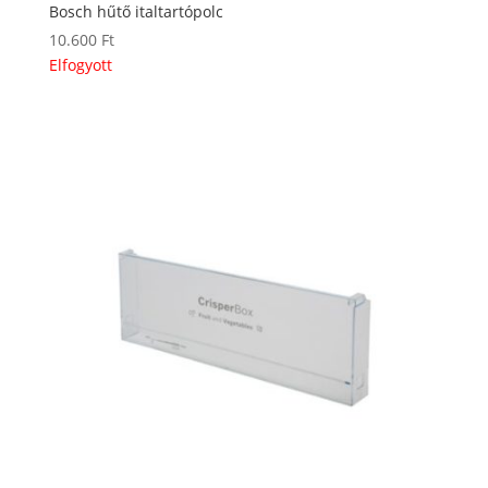
Bosch hűtő italtartópolc
10.600
Ft
Elfogyott