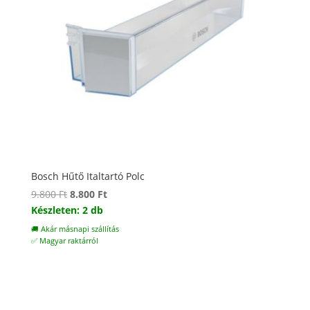
Bosch Hűtő Italtartó Polc
Original
Current
9.800
Ft
8.800
Ft
price
price
Készleten: 2 db
was:
is:
🚚 Akár másnapi szállítás
9.800 Ft.
8.800 Ft.
✅ Magyar raktárról