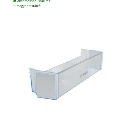
🚚 Akár másnapi szállítás
✅ Magyar raktárról