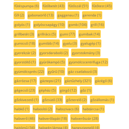
fűtéspumpa
(6)
fűtőbetét
(43)
fűtőszál
(51)
fűtőtest
(45)
G9
(2)
gabonaörlő
(13)
gaggenau
(1)
gerenda
(1)
golyós
(1)
golyóscsapágy
(10)
gomb
(104)
grill
(16)
grillbetét
(3)
grillrács
(5)
gumi
(77)
gumibak
(14)
gumicső
(18)
gumiláb
(14)
gyalu
(3)
gyalugép
(1)
gyerekzár
(2)
gyorsdaraboló
(2)
gyorstokmány
(3)
gyorstöltő
(1)
gyúrókampó
(5)
gyümölcscentrifuga
(12)
gyümölcsprés
(22)
gyűrű
(10)
gáz csatlakozó
(3)
gázrózsa
(17)
gáztepsi
(21)
gáztűzhely
(321)
gázégő
(6)
gégecső
(23)
gépház
(5)
görgő
(12)
gőz
(1)
gőzkivezető
(1)
gőzsütő
(33)
gőzterelő
(2)
gőzállomás
(1)
habkő
(1)
habosító
(2)
habszivacs
(6)
habtárcsa
(1)
habverő
(46)
habverőlapát
(18)
habverőszár
(28)
hajtómű
(34)
halogén lámpa
(4)
hangszigetelő
(4)