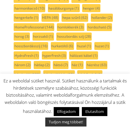
harmonikacső
(10)
hasábburgonya
(1)
henger
(4)
hengerkefe
(1)
HEPA
(48)
hepa szűrő
(62)
hollander
(2)
HomeProfessional
(144)
homlokkerék
(3)
hordozható
(5)
horog
(3)
horzsakő
(1)
hosszbordás szíj
(28)
hosszbordásszíj
(16)
hurkatöltő
(6)
huzal
(1)
huzat
(1)
HydroFresh
(1)
hyperFresh
(3)
hálózati kábel
(1)
három
(2)
hátlap
(2)
hátsó
(7)
ház
(1)
házrész
(63)
húsdaráló
(189)
húsdaráló ház
(15)
húshőmérő
(1)
Ez a weboldal sütiket használ. Sütiket használunk a tartalmak és
hőelem
(7)
hőfokszabályzó
(52)
hőfokérzékelő
(4)
hirdetések személyre szabásához, közösségi funkciók
hőkioldó
(3)
hőkorlátozó
(1)
hőmérsékletkorlátozó
(4)
biztosításához, valamint weboldalforgalmunk elemzéséhez. A
weboldalon való böngészés folytatásával Ön hozzájárul a sütik
hőmérsékletszabályozó
(28)
hőmérsékletszabályzó
(29)
használatához.
Elfogadom
Elutasítom
hőmérő
(5)
hőszigetelt
(2)
hőszivattyús szárítógép
(25)
hőállógumi
(2)
hőálló izzó
(15)
hőérzékelő
(13)
hűtő
(393)
Tudjon meg többet!