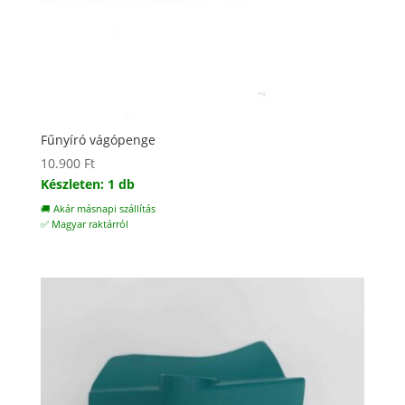
Fűnyíró vágópenge
10.900
Ft
Készleten: 1 db
🚚 Akár másnapi szállítás
✅ Magyar raktárról