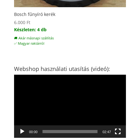
Bosch fűnyíró kerék
6.000
Ft
Készleten: 4 db
🚚 Akár másnapi szállítás
✅ Magyar raktárról
Webshop használati utasítás (videó):
Videólejátszó
00:00
02:47