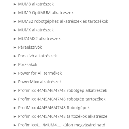
► MUM8 alkatrészek
► MUM9 OptiMUM alkatrészek
► MUMS2 robotgéphez alkatrészek és tartozékok
► MUMX alkatrészek
► MUZ4MX2 alkatrészek
► Páraelszívók
► Porszívó alkatrészek
► Porzsákok
► Power for All termékek
► PowerMixx alkatrészek
► Profimixx 44/45/46/47/48 robotgép alkatrészek
► Profimixx 44/45/46/47/48 robotgép tartozékok
► ProfiMixx 44/45/46/47/48 Robotgépek
► Profimixx 44/45/46/47/48 tartozékok alkatrészei
► Profimixx4..../MUM4.... külön megvásárolható