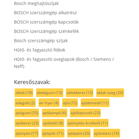
Bosch meghajtószíjak
BOSCH szerszámgép alkatrész
BOSCH szerszámgép kapcsolók
BOSCH szerszámgép szénkefék
Bosch szerszámgép szíjak
Hűtő- és fagyasztó fiókok
Hűtő- és fagyasztó üveglapok (Bosch / Siemens /
Neff)
Keresőszavak:
ablak
(18)
ablakgumi
(13)
ablakkeret
(13)
ablak üveg
(20)
adagoló
(2)
air fryer
(4)
ajtó
(72)
ajtóbimetál
(11)
ajtógumi
(55)
ajtókampó
(6)
ajtókapcsoló
(23)
ajtókeret
(23)
ajtókötél
(8)
ajtónyitás érzékelő
(11)
ajtónyitó
(17)
ajtópolc
(71)
ajtópánt
(20)
ajtóretesz
(16)