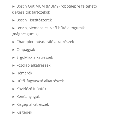
► Bosch OptiMUM (MUM9) robotgépre feltehető
kiegészítők tartozékok
► Bosch Tisztítószerek
► Bosch, Siemens és Neff hűtő ajtógumik
(mágnesgumik)
► Champion húsdaráló alkatrészek
► Csapágyak
► ErgoMixx alkatrészek
► Főzőlap alkatrészek
► Hőmérők
► Hűtő, fagyasztó alkatrészek
► Kávéfőző Kiöntők
► Kenőanyagok
► Kisgép alkatrészek
► Kisgépek