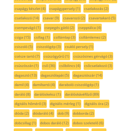
csapágy készlet
(4)
csapágypersely
(1)
csatlakozás
(2)
csatlakozó
(14)
csavar
(9)
csavarozó
(2)
csavartakaró
(5)
csempevágó
(1)
csepegés gátló
(2)
csepptálca
(4)
csiga
(15)
csillag
(1)
csillámlap
(3)
csillámlemez
(2)
csiszoló
(5)
csiszológép
(3)
csukló persely
(1)
csésze tartó
(7)
csúszógyűrű
(1)
csúszósines gérvágó
(3)
csúszószán
(1)
cső
(36)
csőbilincs
(4)
csőcsatlakozó
(3)
dagasztó
(13)
dagasztólapát
(5)
dagasztószár
(14)
damil
(4)
damiltartó
(4)
daraboló csiszológép
(1)
daráló
(8)
darálóskeksz
(1)
darálóskávéfőző
(89)
digitális hőmérő
(3)
digitális mérleg
(1)
digitális óra
(2)
dióda
(2)
diódaráló
(4)
dob
(9)
dobborda
(2)
dobcsillag
(1)
dobos daráló
(12)
dobos szeletelő
(6)