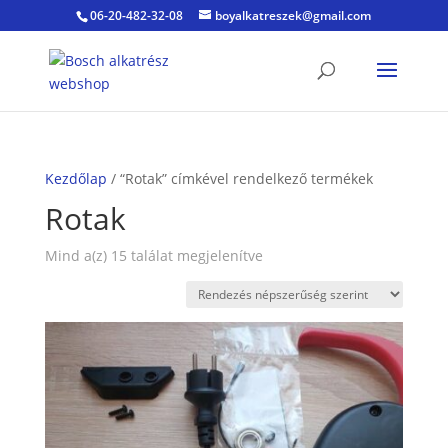
06-20-482-32-08
boyalkatreszek@gmail.com
Kezdőlap
/ “Rotak” címkével rendelkező termékek
Rotak
Sorted
Mind a(z) 15 találat megjelenítve
by
popularity