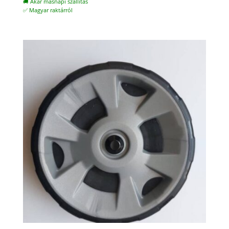
🚚 Akár másnapi szállítás
✅ Magyar raktárról