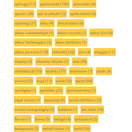
ajtórugó
(11)
ajtótartozék
(194)
ajtózsanér
(6)
ajtózár
(20)
ajtó érzékelő
(13)
ajtóérzékelő
(9)
ajtóüveg
(21)
akksi
(4)
akkumulátor
(6)
akkus csavarbehajtó
(1)
akkus csiszoló
(1)
akkus fúró
(6)
akkus fúrókalapács
(2)
akkus körfűrész
(1)
akkus porszívó
(118)
akkutöltő
(20)
aksi
(4)
alapgép
(11)
alaplap
(5)
alkatrész készlet
(1)
alsó
(39)
alsófűtőszál
(10)
alsóház
(17)
aluminium
(1)
alátét
(4)
antracit
(2)
anya
(11)
anód
(10)
aprító
(64)
aprítógép
(1)
aprítókés
(25)
aprósütemény
(1)
aqua senzor
(1)
aquastop
(6)
asztali körfűrész
(2)
asztali mosogatógép
(2)
babkávé
(1)
bal oldali
(18)
Barino
(1)
barna
(5)
befogó
(4)
befolyócső
(2)
bekapcsoló
(2)
bekötő doboz
(1)
belső
(16)