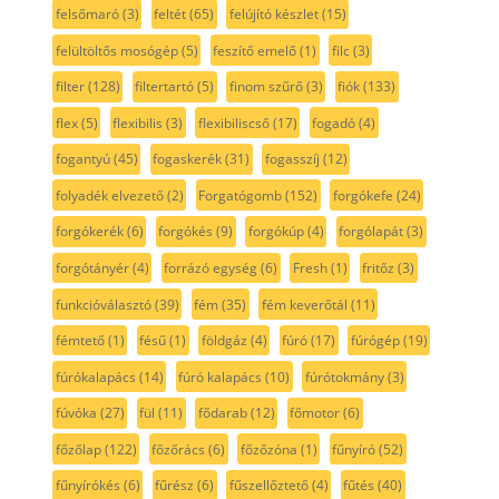
felsőmaró
(3)
feltét
(65)
felújító készlet
(15)
felültöltős mosógép
(5)
feszítő emelő
(1)
filc
(3)
filter
(128)
filtertartó
(5)
finom szűrő
(3)
fiók
(133)
flex
(5)
flexibilis
(3)
flexibiliscső
(17)
fogadó
(4)
fogantyú
(45)
fogaskerék
(31)
fogasszíj
(12)
folyadék elvezető
(2)
Forgatógomb
(152)
forgókefe
(24)
forgókerék
(6)
forgókés
(9)
forgókúp
(4)
forgólapát
(3)
forgótányér
(4)
forrázó egység
(6)
Fresh
(1)
fritőz
(3)
funkcióválasztó
(39)
fém
(35)
fém keverőtál
(11)
fémtető
(1)
fésű
(1)
földgáz
(4)
fúró
(17)
fúrógép
(19)
fúrókalapács
(14)
fúró kalapács
(10)
fúrótokmány
(3)
fúvóka
(27)
fül
(11)
fődarab
(12)
főmotor
(6)
főzőlap
(122)
főzőrács
(6)
főzőzóna
(1)
fűnyíró
(52)
fűnyírókés
(6)
fűrész
(6)
fűszellőztető
(4)
fűtés
(40)