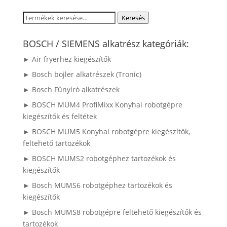
Keresés
Keresés
a
következőre:
BOSCH / SIEMENS alkatrész kategóriák:
► Air fryerhez kiegészítők
► Bosch bojler alkatrészek (Tronic)
► Bosch Fűnyíró alkatrészek
► BOSCH MUM4 ProfiMixx Konyhai robotgépre
kiegészítők és feltétek
► BOSCH MUM5 Konyhai robotgépre kiegészítők,
feltehető tartozékok
► BOSCH MUMS2 robotgéphez tartozékok és
kiegészítők
► Bosch MUMS6 robotgéphez tartozékok és
kiegészítők
► Bosch MUMS8 robotgépre feltehető kiegészítők és
tartozékok