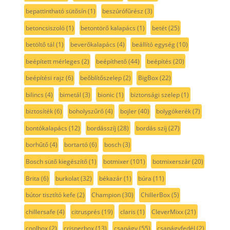
bepattintható sütősín
(1)
beszúrófűrész
(3)
betoncsiszoló
(1)
betontörő kalapács
(1)
betét
(25)
betöltő tál
(1)
beverőkalapács
(4)
beállító egység
(10)
beépített mérleges
(2)
beépíthető
(44)
beépítés
(20)
beépítési rajz
(6)
beőblítőszelep
(2)
BigBox
(22)
bilincs
(4)
bimetál
(3)
bionic
(1)
biztonsági szelep
(1)
biztosíték
(6)
boholyszűrő
(4)
bojler
(40)
bolygókerék
(7)
bontókalapács
(12)
bordásszíj
(28)
bordás szíj
(27)
borhűtő
(4)
bortartó
(6)
bosch
(3)
Bosch sütő kiegészítő
(1)
botmixer
(101)
botmixerszár
(20)
Brita
(6)
burkolat
(32)
békazár
(1)
búra
(11)
bútor tisztító kefe
(2)
Champion
(30)
ChillerBox
(5)
chillersafe
(4)
citrusprés
(19)
claris
(1)
CleverMixx
(21)
coolbox
(2)
crisperbox
(13)
csapágy
(55)
csapágyfedél
(2)