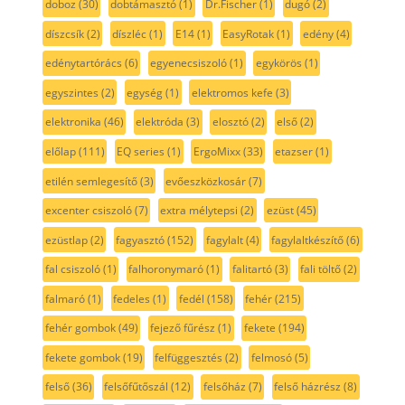
doboz
(30)
dobtámasztó
(1)
Dr.Fischer
(1)
dugó
(2)
díszcsík
(2)
díszléc
(1)
E14
(1)
EasyRotak
(1)
edény
(4)
edénytartórács
(6)
egyenecsiszoló
(1)
egykörös
(1)
egyszintes
(2)
egység
(1)
elektromos kefe
(3)
elektronika
(46)
elektróda
(3)
elosztó
(2)
első
(2)
előlap
(111)
EQ series
(1)
ErgoMixx
(33)
etazser
(1)
etilén semlegesítő
(3)
evőeszközkosár
(7)
excenter csiszoló
(7)
extra mélytepsi
(2)
ezüst
(45)
ezüstlap
(2)
fagyasztó
(152)
fagylalt
(4)
fagylaltkészítő
(6)
fal csiszoló
(1)
falhoronymaró
(1)
falitartó
(3)
fali töltő
(2)
falmaró
(1)
fedeles
(1)
fedél
(158)
fehér
(215)
fehér gombok
(49)
fejező fűrész
(1)
fekete
(194)
fekete gombok
(19)
felfüggesztés
(2)
felmosó
(5)
felső
(36)
felsőfűtőszál
(12)
felsőház
(7)
felső házrész
(8)