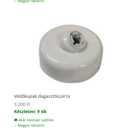
9.800 Ft.
6.800 Ft.
✅ Magyar raktárról
Védőkupak dagasztószárra
3.200
Ft
Készleten: 9 db
🚚 Akár másnapi szállítás
✅ Magyar raktárról