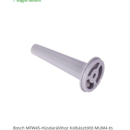
✅ Magyar raktárról
Bosch MFW45-Húsdarálóhoz Kolbásztöltő MUM4 és