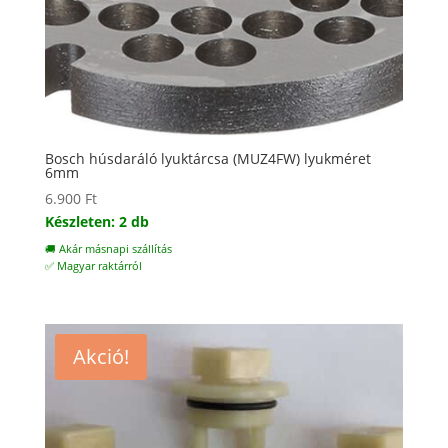
Bosch húsdaráló lyuktárcsa (MUZ4FW) lyukméret
6mm
6.900
Ft
Készleten: 2 db
🚚 Akár másnapi szállítás
✅ Magyar raktárról
Akció!