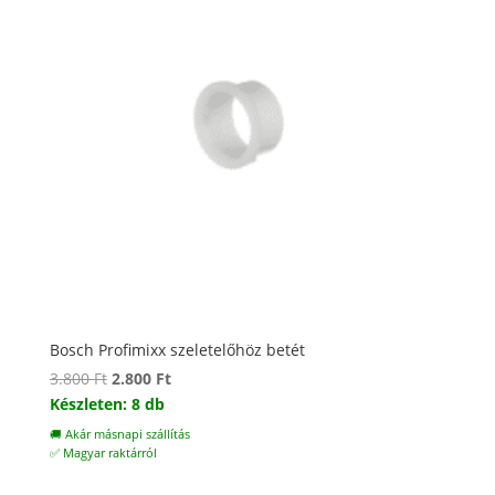
Bosch Profimixx szeletelőhöz betét
Original
Current
3.800
Ft
2.800
Ft
price
price
Készleten: 8 db
was:
is:
🚚 Akár másnapi szállítás
3.800 Ft.
2.800 Ft.
✅ Magyar raktárról