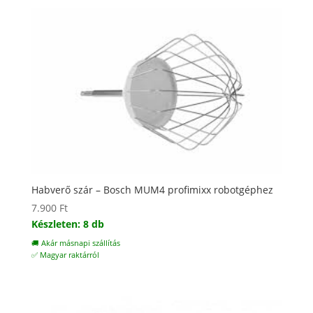
Habverő szár – Bosch MUM4 profimixx robotgéphez
7.900
Ft
Készleten: 8 db
🚚 Akár másnapi szállítás
✅ Magyar raktárról