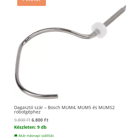
Dagasztó szár – Bosch MUM4, MUM5 és MUMS2
robotgéphez
Original
Current
9.800
Ft
6.800
Ft
price
price
Készleten: 9 db
was:
is:
🚚 Akár másnapi szállítás