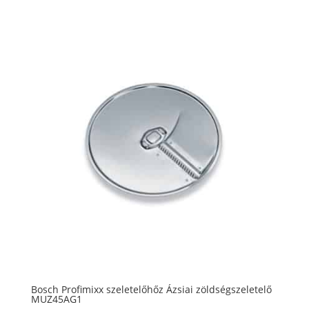
Bosch Profimixx szeletelőhőz Ázsiai zöldségszeletelő
MUZ45AG1