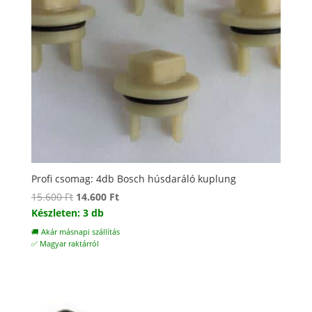
Profi csomag: 4db Bosch húsdaráló kuplung
Original
Current
15.600
Ft
14.600
Ft
price
price
Készleten: 3 db
was:
is:
🚚 Akár másnapi szállítás
15.600 Ft.
14.600 Ft.
✅ Magyar raktárról