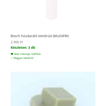
Bosch húsdaráló tömőrúd (MUZ4FW)
2.900
Ft
Készleten: 3 db
🚚 Akár másnapi szállítás
✅ Magyar raktárról