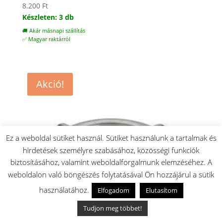
8.200
Ft
Készleten: 3 db
🚚 Akár másnapi szállítás
✅ Magyar raktárról
Akció!
Ez a weboldal sütiket használ. Sütiket használunk a tartalmak és
hirdetések személyre szabásához, közösségi funkciók
biztosításához, valamint weboldalforgalmunk elemzéséhez. A
weboldalon való böngészés folytatásával Ön hozzájárul a sütik
használatához.
Elfogadom
Elutasítom
Tudjon meg többet!