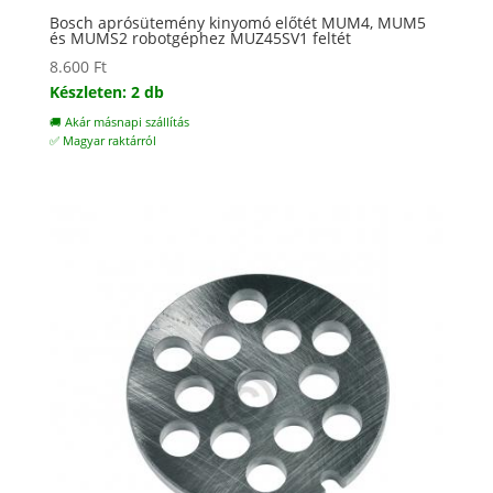
Bosch aprósütemény kinyomó előtét MUM4, MUM5
és MUMS2 robotgéphez MUZ45SV1 feltét
8.600
Ft
Készleten: 2 db
🚚 Akár másnapi szállítás
✅ Magyar raktárról