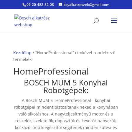
06-20-482-32-08
boyalkatreszek@gmail.com
Kezdőlap
/ “HomeProfessional” címkével rendelkező
termékek
HomeProfessional
BOSCH MUM 5 Konyhai
Robotgépek:
A Bosch MUM 5 -HomeProfessional- konyhai
robotgépei mindent biztosítanak neked a konyhában
való alkotáshoz. A nagyteljesítményű motor és a
reszelők, szeletelők, dagasztók és keverők,habverők,
kockázó, őrlő kiegészítői segítenek minden sütési és