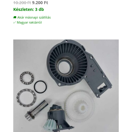
Original
Current
10.200
Ft
9.200
Ft
price
price
Készleten: 3 db
was:
is:
🚚 Akár másnapi szállítás
10.200 Ft.
9.200 Ft.
✅ Magyar raktárról