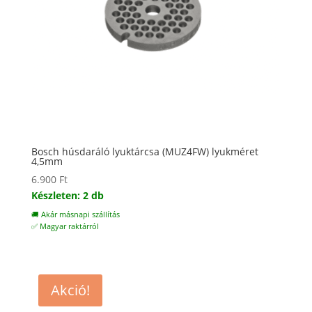
Bosch húsdaráló lyuktárcsa (MUZ4FW) lyukméret
4,5mm
6.900
Ft
Készleten: 2 db
🚚 Akár másnapi szállítás
✅ Magyar raktárról
Akció!