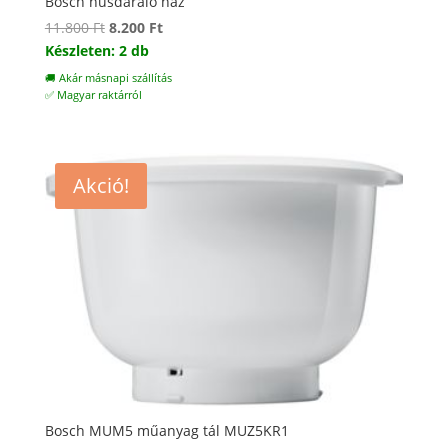
Bosch húsdaráló ház
Original
Current
11.800
Ft
8.200
Ft
price
price
Készleten: 2 db
was:
is:
🚚 Akár másnapi szállítás
11.800 Ft.
8.200 Ft.
✅ Magyar raktárról
Akció!
Bosch MUM5 műanyag tál MUZ5KR1