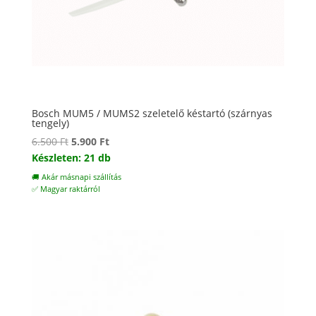
Bosch MUM5 / MUMS2 szeletelő késtartó (szárnyas
tengely)
Original
Current
6.500
Ft
5.900
Ft
price
price
Készleten: 21 db
was:
is:
🚚 Akár másnapi szállítás
6.500 Ft.
5.900 Ft.
✅ Magyar raktárról