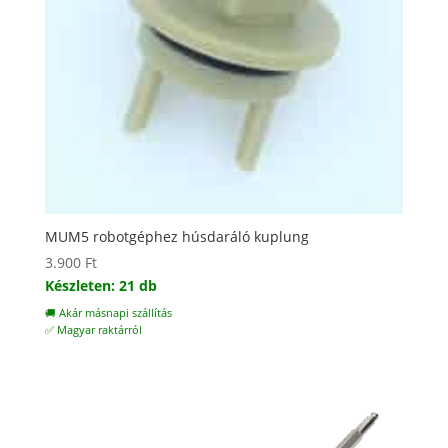
MUM5 robotgéphez húsdaráló kuplung
3.900
Ft
Készleten: 21 db
🚚 Akár másnapi szállítás
✅ Magyar raktárról