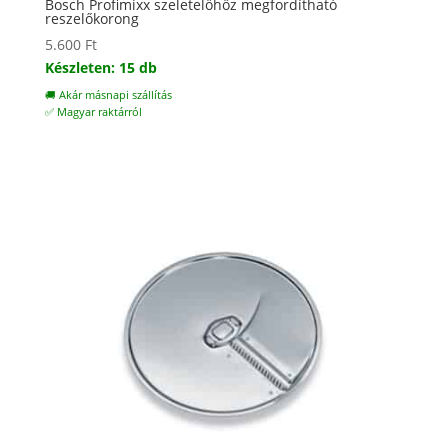
Bosch Profimixx szeletelőhőz megfordítható
reszelőkorong
5.600
Ft
Készleten: 15 db
🚚 Akár másnapi szállítás
✅ Magyar raktárról