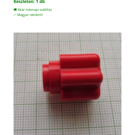
Készleten: 1 db
🚚 Akár másnapi szállítás
✅ Magyar raktárról