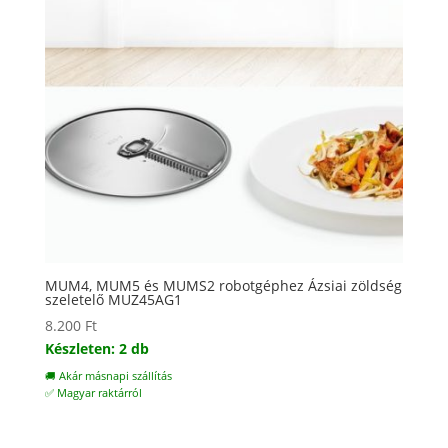
MUM4, MUM5 és MUMS2 robotgéphez Ázsiai zöldség
szeletelő MUZ45AG1
8.200
Ft
Készleten: 2 db
🚚 Akár másnapi szállítás
✅ Magyar raktárról