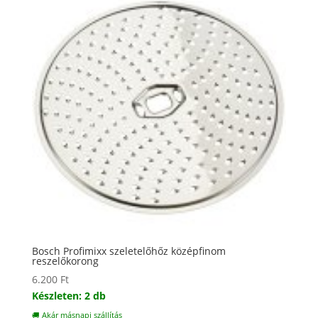
Bosch Profimixx szeletelőhőz középfinom
reszelőkorong
6.200
Ft
Készleten: 2 db
🚚 Akár másnapi szállítás