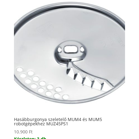
Hasábburgonya szeletelő MUM4 és MUM5
robotgépekhez MUZ45PS1
10.900
Ft
Készleten: 3 db