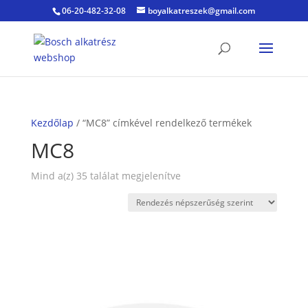
06-20-482-32-08
boyalkatreszek@gmail.com
Kezdőlap
/ “MC8” címkével rendelkező termékek
MC8
Sorted
Mind a(z) 35 találat megjelenítve
by
popularity