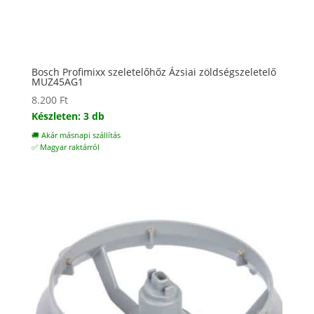
Bosch Profimixx szeletelőhőz Ázsiai zöldségszeletelő
MUZ45AG1
8.200
Ft
Készleten: 3 db
🚚 Akár másnapi szállítás
✅ Magyar raktárról