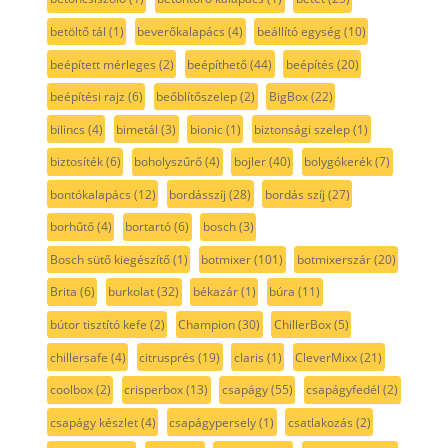
betöltő tál
(1)
beverőkalapács
(4)
beállító egység
(10)
beépített mérleges
(2)
beépíthető
(44)
beépítés
(20)
beépítési rajz
(6)
beőblítőszelep
(2)
BigBox
(22)
bilincs
(4)
bimetál
(3)
bionic
(1)
biztonsági szelep
(1)
biztosíték
(6)
boholyszűrő
(4)
bojler
(40)
bolygókerék
(7)
bontókalapács
(12)
bordásszíj
(28)
bordás szíj
(27)
borhűtő
(4)
bortartó
(6)
bosch
(3)
Bosch sütő kiegészítő
(1)
botmixer
(101)
botmixerszár
(20)
Brita
(6)
burkolat
(32)
békazár
(1)
búra
(11)
bútor tisztító kefe
(2)
Champion
(30)
ChillerBox
(5)
chillersafe
(4)
citrusprés
(19)
claris
(1)
CleverMixx
(21)
coolbox
(2)
crisperbox
(13)
csapágy
(55)
csapágyfedél
(2)
csapágy készlet
(4)
csapágypersely
(1)
csatlakozás
(2)