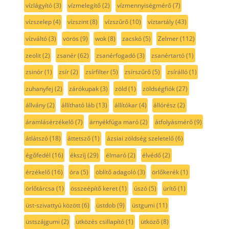
vízlágyító
(3)
vízmelegítő
(2)
vízmennyiségmérő
(7)
vízszelep
(4)
vízszint
(8)
vízszűrő
(10)
víztartály
(43)
vízváltó
(3)
vörös
(9)
wok
(8)
zacskó
(5)
Zelmer
(112)
zeolit
(2)
zsanér
(62)
zsanérfogadó
(3)
zsanértartó
(1)
zsinór
(1)
zsír
(2)
zsírfilter
(5)
zsírszűrő
(5)
zsírálló
(1)
zuhanyfej
(2)
zárókupak
(3)
zöld
(1)
zöldségfiók
(27)
állvány
(2)
állítható láb
(13)
állítókar
(4)
állórész
(2)
áramlásérzékelő
(7)
árnyékfúga maró
(2)
átfolyásmérő
(9)
átlátszó
(18)
áttetsző
(1)
ázsiai zöldség szeletelő
(6)
égőfedél
(16)
ékszíj
(29)
élmaró
(2)
élvédő
(2)
érzékelő
(16)
óra
(5)
öblítő adagoló
(3)
örlőkerék
(1)
örlőtárcsa
(1)
összeépítő keret
(1)
úszó
(5)
ürítő
(1)
üst-szivattyú között
(6)
üstdob
(9)
üstgumi
(11)
üstszájgumi
(2)
ütközés csillapító
(1)
ütköző
(8)