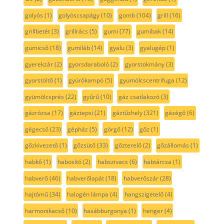
golyós
(1)
golyóscsapágy
(10)
gomb
(104)
grill
(16)
grillbetét
(3)
grillrács
(5)
gumi
(77)
gumibak
(14)
gumicső
(18)
gumiláb
(14)
gyalu
(3)
gyalugép
(1)
gyerekzár
(2)
gyorsdaraboló
(2)
gyorstokmány
(3)
gyorstöltő
(1)
gyúrókampó
(5)
gyümölcscentrifuga
(12)
gyümölcsprés
(22)
gyűrű
(10)
gáz csatlakozó
(3)
gázrózsa
(17)
gáztepsi
(21)
gáztűzhely
(321)
gázégő
(6)
gégecső
(23)
gépház
(5)
görgő
(12)
gőz
(1)
gőzkivezető
(1)
gőzsütő
(33)
gőzterelő
(2)
gőzállomás
(1)
habkő
(1)
habosító
(2)
habszivacs
(6)
habtárcsa
(1)
habverő
(46)
habverőlapát
(18)
habverőszár
(28)
hajtómű
(34)
halogén lámpa
(4)
hangszigetelő
(4)
harmonikacső
(10)
hasábburgonya
(1)
henger
(4)