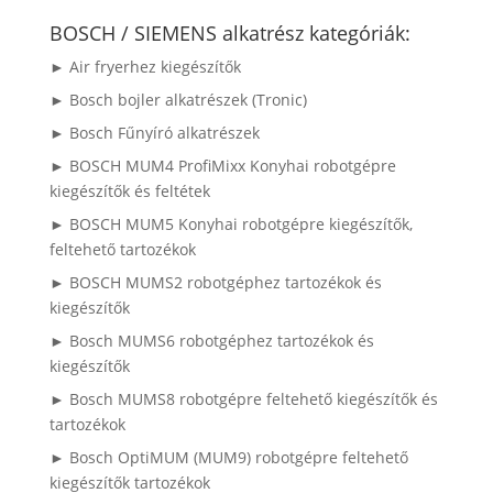
a
következőre:
BOSCH / SIEMENS alkatrész kategóriák:
► Air fryerhez kiegészítők
► Bosch bojler alkatrészek (Tronic)
► Bosch Fűnyíró alkatrészek
► BOSCH MUM4 ProfiMixx Konyhai robotgépre
kiegészítők és feltétek
► BOSCH MUM5 Konyhai robotgépre kiegészítők,
feltehető tartozékok
► BOSCH MUMS2 robotgéphez tartozékok és
kiegészítők
► Bosch MUMS6 robotgéphez tartozékok és
kiegészítők
► Bosch MUMS8 robotgépre feltehető kiegészítők és
tartozékok
► Bosch OptiMUM (MUM9) robotgépre feltehető
kiegészítők tartozékok