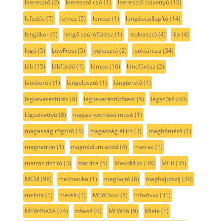
leeresztő
(2)
leeresztő cső
(1)
leeresztő szivattyú
(10)
lefedés
(7)
lemez
(5)
lencse
(1)
lengéscsillapító
(14)
lengőkar
(6)
lengő szúrófűrész
(1)
leolvasztó
(4)
lila
(4)
logó
(5)
LowFrost
(5)
lyukasztó
(2)
lyuktárcsa
(34)
láb
(15)
lábfürdő
(1)
lámpa
(16)
láncfűrész
(2)
lánckerék
(1)
lángelosztó
(1)
lángterelő
(1)
légkeverésfűtés
(8)
légkeverésfűtőtest
(5)
légszűrő
(50)
lúgszivattyú
(8)
magasnyomású mosó
(1)
magasság rögzítő
(3)
magasság állító
(3)
maghőmérő
(1)
magnetron
(1)
magnézium anód
(4)
matrac
(1)
matrac tiszító
(3)
matrica
(5)
MaxoMixx
(38)
MC8
(35)
MCM
(98)
mechanika
(1)
meghajtó
(8)
meghajtószíj
(39)
melitta
(1)
metélt
(1)
MFW3xxx
(6)
mfw6xxx
(31)
MFW45XXX
(24)
mfws4
(5)
MFWS6
(9)
Miele
(1)