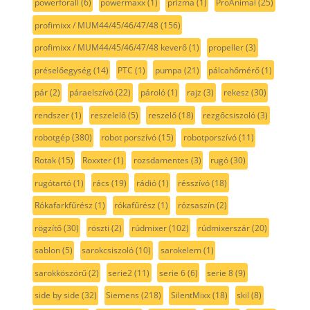
powerforall
(6)
powermaxx
(1)
prizma
(1)
ProAnimal
(25)
profimixx / MUM44/45/46/47/48
(156)
profimixx / MUM44/45/46/47/48 keverő
(1)
propeller
(3)
préselőegység
(14)
PTC
(1)
pumpa
(21)
pálcahőmérő
(1)
pár
(2)
páraelszívó
(22)
pároló
(1)
rajz
(3)
rekesz
(30)
rendszer
(1)
reszelelő
(5)
reszelő
(18)
rezgőcsiszoló
(3)
robotgép
(380)
robot porszívó
(15)
robotporszívó
(11)
Rotak
(15)
Roxxter
(1)
rozsdamentes
(3)
rugó
(30)
rugótartó
(1)
rács
(19)
rádió
(1)
résszívó
(18)
Rókafarkfűrész
(1)
rókafűrész
(1)
rózsaszín
(2)
rögzítő
(30)
röszti
(2)
rúdmixer
(102)
rúdmixerszár
(20)
sablon
(5)
sarokcsiszoló
(10)
sarokelem
(1)
sarokköszörű
(2)
serie2
(11)
serie 6
(6)
serie 8
(9)
side by side
(32)
Siemens
(218)
SilentMixx
(18)
skil
(8)