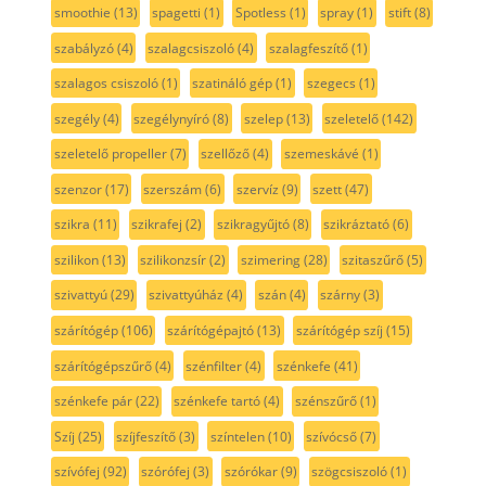
smoothie
(13)
spagetti
(1)
Spotless
(1)
spray
(1)
stift
(8)
szabályzó
(4)
szalagcsiszoló
(4)
szalagfeszítő
(1)
szalagos csiszoló
(1)
szatináló gép
(1)
szegecs
(1)
szegély
(4)
szegélynyíró
(8)
szelep
(13)
szeletelő
(142)
szeletelő propeller
(7)
szellőző
(4)
szemeskávé
(1)
szenzor
(17)
szerszám
(6)
szervíz
(9)
szett
(47)
szikra
(11)
szikrafej
(2)
szikragyűjtó
(8)
szikráztató
(6)
szilikon
(13)
szilikonzsír
(2)
szimering
(28)
szitaszűrő
(5)
szivattyú
(29)
szivattyúház
(4)
szán
(4)
szárny
(3)
szárítógép
(106)
szárítógépajtó
(13)
szárítógép szíj
(15)
szárítógépszűrő
(4)
szénfilter
(4)
szénkefe
(41)
szénkefe pár
(22)
szénkefe tartó
(4)
szénszűrő
(1)
Szíj
(25)
szíjfeszítő
(3)
színtelen
(10)
szívócső
(7)
szívófej
(92)
szórófej
(3)
szórókar
(9)
szögcsiszoló
(1)