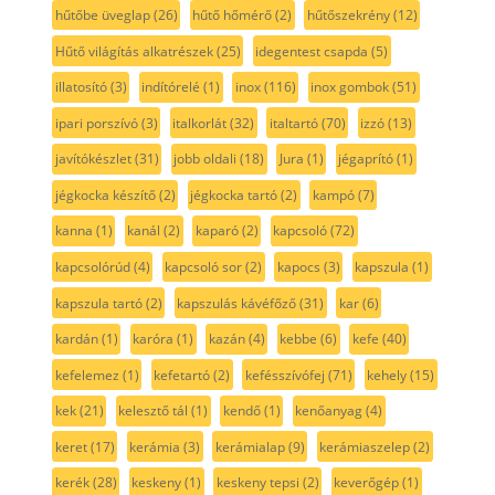
hűtőbe üveglap
(26)
hűtő hőmérő
(2)
hűtőszekrény
(12)
Hűtő világítás alkatrészek
(25)
idegentest csapda
(5)
illatosító
(3)
indítórelé
(1)
inox
(116)
inox gombok
(51)
ipari porszívó
(3)
italkorlát
(32)
italtartó
(70)
izzó
(13)
javítókészlet
(31)
jobb oldali
(18)
Jura
(1)
jégaprító
(1)
jégkocka készítő
(2)
jégkocka tartó
(2)
kampó
(7)
kanna
(1)
kanál
(2)
kaparó
(2)
kapcsoló
(72)
kapcsolórúd
(4)
kapcsoló sor
(2)
kapocs
(3)
kapszula
(1)
kapszula tartó
(2)
kapszulás kávéfőző
(31)
kar
(6)
kardán
(1)
karóra
(1)
kazán
(4)
kebbe
(6)
kefe
(40)
kefelemez
(1)
kefetartó
(2)
kefésszívófej
(71)
kehely
(15)
kek
(21)
kelesztő tál
(1)
kendő
(1)
kenőanyag
(4)
keret
(17)
kerámia
(3)
kerámialap
(9)
kerámiaszelep
(2)
kerék
(28)
keskeny
(1)
keskeny tepsi
(2)
keverőgép
(1)