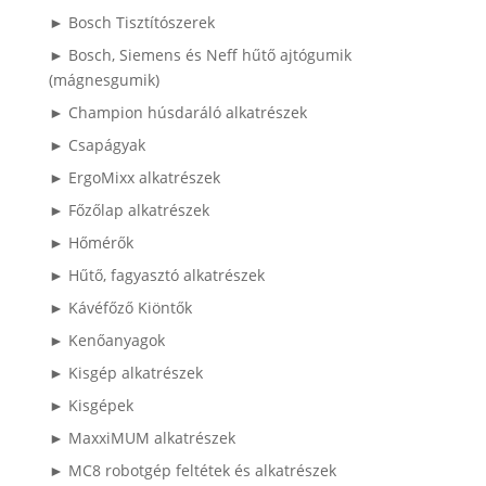
► Bosch Tisztítószerek
► Bosch, Siemens és Neff hűtő ajtógumik
(mágnesgumik)
► Champion húsdaráló alkatrészek
► Csapágyak
► ErgoMixx alkatrészek
► Főzőlap alkatrészek
► Hőmérők
► Hűtő, fagyasztó alkatrészek
► Kávéfőző Kiöntők
► Kenőanyagok
► Kisgép alkatrészek
► Kisgépek
► MaxxiMUM alkatrészek
► MC8 robotgép feltétek és alkatrészek