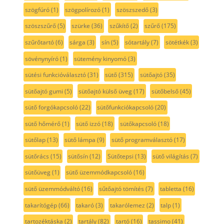
szögfúró
(1)
szögpolírozó
(1)
szöszszedő
(3)
szöszszűrő
(5)
szürke
(36)
szűkítő
(2)
szűrő
(175)
szűrőtartó
(6)
sárga
(3)
sín
(5)
sótartály
(7)
sötétkék
(3)
sövénynyíró
(1)
sütemény kinyomó
(3)
sütési funkcióválasztó
(31)
sütő
(315)
sütőajtó
(35)
sütőajtó gumi
(5)
sütőajtó külső üveg
(17)
sütőbelső
(45)
sütő forgókapcsoló
(22)
sütőfunkciókapcsoló
(20)
sütő hőmérő
(1)
sütő izzó
(18)
sütőkapcsoló
(18)
sütőlap
(13)
sütő lámpa
(9)
sütő programválasztó
(17)
sütőrács
(15)
sütősín
(12)
Sütőtepsi
(13)
sütő világítás
(7)
sütőüveg
(1)
sütő üzemmódkapcsoló
(16)
sütő üzemmódváltó
(16)
sűtőajtó tömítés
(7)
tabletta
(16)
takarítógép
(66)
takaró
(3)
takarólemez
(2)
talp
(1)
tartozéktáska
(2)
tartály
(82)
tartó
(16)
tassimo
(41)