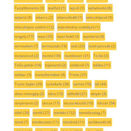
TastyMoments
(3)
teafőző
(1)
tejcső
(5)
tejhabosító
(8)
tejtartó
(8)
tekercs
(2)
tekercsfedél
(1)
teleszkópcső
(9)
teleszkópos sütősín
(12)
teljesítmény szabályzó
(1)
tengely
(17)
tepsi
(35)
tepsi fedél
(3)
tepsitartó
(4)
termoelem
(7)
termosztát
(18)
tető
(20)
textil porzsák
(2)
tisztavízcső
(2)
tisztító
(18)
tisztítószer
(31)
To Go
(3)
ToGo pohár
(14)
tojástartó
(2)
toldócső
(7)
tolóka
(11)
tolókar
(3)
transzformátor
(4)
Tronic
(37)
Tronic bojler
(39)
turbókefe
(38)
turmix
(70)
tál
(44)
tálas mixergép
(2)
tálca
(15)
tálfedél
(21)
tányér
(3)
tányértartó
(2)
tárcsa
(17)
tészta készítő
(10)
tölcsér
(54)
töltő
(20)
tömlő
(27)
tömítés
(132)
tömítőszalag
(7)
tömő
(7)
tömőeszköz
(11)
tömőrúd
(11)
törlőkendő
(4)