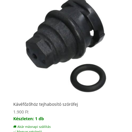
Kávéfőzőhöz tejhabosító szórófej
1.900
Ft
Készleten: 1 db
🚚 Akár másnapi szállítás
✅ Magyar raktárról