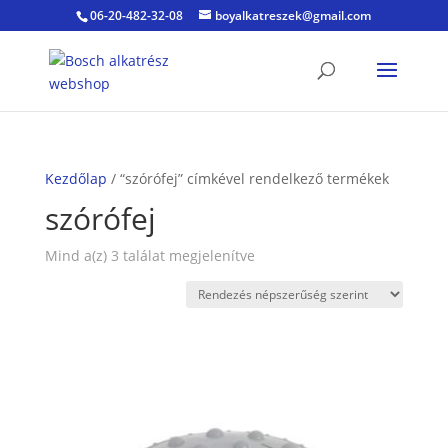
06-20-482-32-08
boyalkatreszek@gmail.com
Kezdőlap
/ “szórófej” címkével rendelkező termékek
szórófej
Sorted
Mind a(z) 3 találat megjelenítve
by
popularity