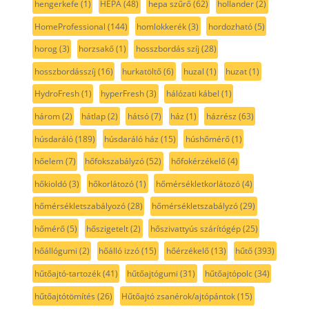
hengerkefe
(1)
HEPA
(48)
hepa szűrő
(62)
hollander
(2)
HomeProfessional
(144)
homlokkerék
(3)
hordozható
(5)
horog
(3)
horzsakő
(1)
hosszbordás szíj
(28)
hosszbordásszíj
(16)
hurkatöltő
(6)
huzal
(1)
huzat
(1)
HydroFresh
(1)
hyperFresh
(3)
hálózati kábel
(1)
három
(2)
hátlap
(2)
hátsó
(7)
ház
(1)
házrész
(63)
húsdaráló
(189)
húsdaráló ház
(15)
húshőmérő
(1)
hőelem
(7)
hőfokszabályzó
(52)
hőfokérzékelő
(4)
hőkioldó
(3)
hőkorlátozó
(1)
hőmérsékletkorlátozó
(4)
hőmérsékletszabályozó
(28)
hőmérsékletszabályzó
(29)
hőmérő
(5)
hőszigetelt
(2)
hőszivattyús szárítógép
(25)
hőállógumi
(2)
hőálló izzó
(15)
hőérzékelő
(13)
hűtő
(393)
hűtőajtó-tartozék
(41)
hűtőajtógumi
(31)
hűtőajtópolc
(34)
hűtőajtótömítés
(26)
Hűtőajtó zsanérok/ajtópántok
(15)