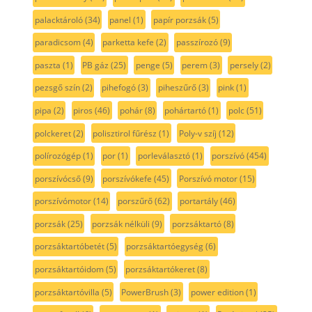
palacktároló
(34)
panel
(1)
papír porzsák
(5)
paradicsom
(4)
parketta kefe
(2)
passzírozó
(9)
paszta
(1)
PB gáz
(25)
penge
(5)
perem
(3)
persely
(2)
pezsgő szín
(2)
pihefogó
(3)
piheszűrő
(3)
pink
(1)
pipa
(2)
piros
(46)
pohár
(8)
pohártartó
(1)
polc
(51)
polckeret
(2)
polisztirol fűrész
(1)
Poly-v szíj
(12)
polírozógép
(1)
por
(1)
porleválasztó
(1)
porszívó
(454)
porszívócső
(9)
porszívókefe
(45)
Porszívó motor
(15)
porszívómotor
(14)
porszűrő
(62)
portartály
(46)
porzsák
(25)
porzsák nélküli
(9)
porzsáktartó
(8)
porzsáktartóbetét
(5)
porzsáktartóegység
(6)
porzsáktartóidom
(5)
porzsáktartókeret
(8)
porzsáktartóvilla
(5)
PowerBrush
(3)
power edition
(1)