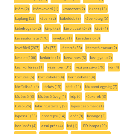
krém
(2)
krémkeverő
(1)
krómozott
(2)
kulacs
(13)
kuplung
(52)
kábel
(32)
kábeldob
(8)
kábelköteg
(5)
kábelrögzítő
(2)
kárpit
(2)
kárpit tisztító
(8)
kávé
(1)
kávéautomata
(176)
kávébab
(1)
kávédaráló
(3)
kávéfőző
(207)
kés
(73)
késtartó
(33)
késtartó csavar
(2)
készlet
(106)
kétkörös
(1)
kétszintes
(3)
kézi gyalu
(7)
kézi körfűrész
(1)
kézimixer
(31)
kézi porszívó
(79)
kör
(4)
körfütés
(5)
körfűtőbetét
(4)
kör fűtőbetét
(4)
körfűtőszál
(4)
körkés
(15)
kötél
(11)
központi egység
(7)
középső
(3)
középső üveg
(1)
kúp
(6)
kúpkerék
(3)
külső
(26)
labirintustartály
(9)
lapos csap maró
(1)
laposszíj
(33)
lapostepsi
(14)
lapát
(9)
lasange
(2)
lassúprés
(4)
lassú prés
(4)
led
(1)
LED lámpa
(20)