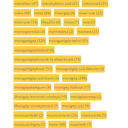
mikrofilter
(47)
mikrohullámú sütő
(41)
mikroszűrő
(51)
mikró
(69)
mixer
(89)
mixergép
(6)
mixer szár
(22)
mixerszár
(19)
Mixx2Go
(6)
mixxo
(1)
mop
(2)
morzsaporszívó
(3)
morzsatálca
(2)
mosható
(21)
mosogatógép
(326)
mosogatógép-belső
(31)
mosogatógépfűtőszál
(6)
mosogatógépkosarak és alkatrészeik
(74)
mosogatógépkosár
(51)
mosogatógép szűrőkészlet
(3)
mosogatógép szűrőszett
(3)
mosógép
(298)
mosógépablakgumi
(9)
mosógép fűtőszál
(17)
Mosógép leeresztő szivattyú
(10)
mosógépszelep
(2)
Mosógép szivattyúszűrő
(7)
mosógép szíj
(16)
mosószerfedél
(2)
mosószertartó
(25)
mosószárító
(5)
mosószárítógép
(1)
motor
(69)
motorkefe
(7)