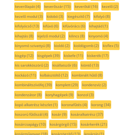
keverőlapát
(4)
keverőszár
(15)
keverőtál
(16)
kezelő
(2)
kezelő modul
(3)
kidobó
(3)
kiegészítő
(7)
kifolyó
(8)
kifolyócső
(13)
kifúvó
(6)
kifúvórács
(6)
kihajtád
(1)
kihajtás
(8)
kijelző modul
(2)
kilincs
(8)
kinyomó
(4)
kinyomó szivattyú
(8)
kioldó
(2)
kioldógomb
(2)
kisflex
(5)
kisgép
(12)
kisgépek
(39)
kiskefe
(11)
kiskerék
(17)
kis sarokköszörű
(2)
kisállatszőr
(6)
kiöntő
(13)
kockázó
(11)
kolbásztöltő
(12)
kombinált hűtő
(8)
kombináltszívófej
(39)
komplett
(29)
kondenzvíz
(2)
kondenzátor
(8)
konyhagépek
(9)
konzol
(3)
kopó alkatrész készlet
(1)
koronafűtés
(4)
korong
(34)
koszorú fűtőszál
(4)
kosár
(9)
kosáralkatrész
(37)
kosárcsapágy
(10)
kosárgörgő
(15)
kosárkerék
(21)
kosárműanyag
(18)
kosárrögzítő
(13)
kosársín
(1)