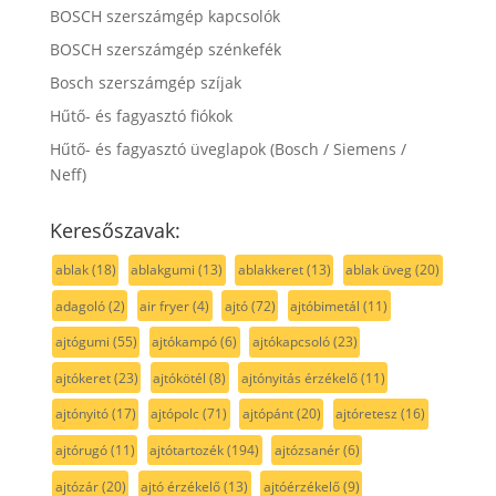
BOSCH szerszámgép kapcsolók
BOSCH szerszámgép szénkefék
Bosch szerszámgép szíjak
Hűtő- és fagyasztó fiókok
Hűtő- és fagyasztó üveglapok (Bosch / Siemens /
Neff)
Keresőszavak:
ablak
(18)
ablakgumi
(13)
ablakkeret
(13)
ablak üveg
(20)
adagoló
(2)
air fryer
(4)
ajtó
(72)
ajtóbimetál
(11)
ajtógumi
(55)
ajtókampó
(6)
ajtókapcsoló
(23)
ajtókeret
(23)
ajtókötél
(8)
ajtónyitás érzékelő
(11)
ajtónyitó
(17)
ajtópolc
(71)
ajtópánt
(20)
ajtóretesz
(16)
ajtórugó
(11)
ajtótartozék
(194)
ajtózsanér
(6)
ajtózár
(20)
ajtó érzékelő
(13)
ajtóérzékelő
(9)