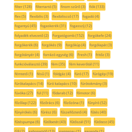
filter
(128)
filtertartó
(5)
finom szűrő
(3)
fiók
(133)
flex
(5)
flexibilis
(3)
flexibiliscső
(17)
fogadó
(4)
fogantyú
(45)
fogaskerék
(31)
fogasszíj
(12)
folyadék elvezető
(2)
Forgatógomb
(152)
forgókefe
(24)
forgókerék
(6)
forgókés
(9)
forgókúp
(4)
forgólapát
(3)
forgótányér
(4)
forrázó egység
(6)
Fresh
(1)
fritőz
(3)
funkcióválasztó
(39)
fém
(35)
fém keverőtál
(11)
fémtető
(1)
fésű
(1)
földgáz
(4)
fúró
(17)
fúrógép
(19)
fúrókalapács
(14)
fúró kalapács
(10)
fúrótokmány
(3)
fúvóka
(27)
fül
(11)
fődarab
(12)
főmotor
(6)
főzőlap
(122)
főzőrács
(6)
főzőzóna
(1)
fűnyíró
(52)
fűnyírókés
(6)
fűrész
(6)
fűszellőztető
(4)
fűtés
(40)
fűtéspumpa
(6)
fűtőbetét
(43)
fűtőszál
(51)
fűtőtest
(45)
G9
(2)
gabonaörlő
(13)
gaggenau
(1)
gerenda
(1)