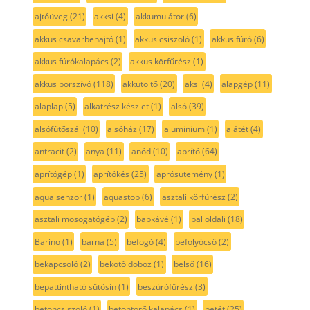
ajtóüveg
(21)
akksi
(4)
akkumulátor
(6)
akkus csavarbehajtó
(1)
akkus csiszoló
(1)
akkus fúró
(6)
akkus fúrókalapács
(2)
akkus körfűrész
(1)
akkus porszívó
(118)
akkutöltő
(20)
aksi
(4)
alapgép
(11)
alaplap
(5)
alkatrész készlet
(1)
alsó
(39)
alsófűtőszál
(10)
alsóház
(17)
aluminium
(1)
alátét
(4)
antracit
(2)
anya
(11)
anód
(10)
aprító
(64)
aprítógép
(1)
aprítókés
(25)
aprósütemény
(1)
aqua senzor
(1)
aquastop
(6)
asztali körfűrész
(2)
asztali mosogatógép
(2)
babkávé
(1)
bal oldali
(18)
Barino
(1)
barna
(5)
befogó
(4)
befolyócső
(2)
bekapcsoló
(2)
bekötő doboz
(1)
belső
(16)
bepattintható sütősín
(1)
beszúrófűrész
(3)
betoncsiszoló
(1)
betontörő kalapács
(1)
betét
(25)