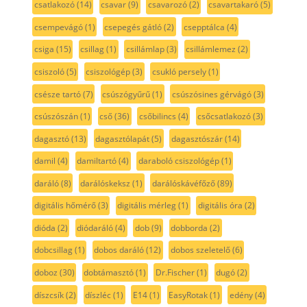
csatlakozó
(14)
csavar
(9)
csavarozó
(2)
csavartakaró
(5)
csempevágó
(1)
csepegés gátló
(2)
csepptálca
(4)
csiga
(15)
csillag
(1)
csillámlap
(3)
csillámlemez
(2)
csiszoló
(5)
csiszológép
(3)
csukló persely
(1)
csésze tartó
(7)
csúszógyűrű
(1)
csúszósines gérvágó
(3)
csúszószán
(1)
cső
(36)
csőbilincs
(4)
csőcsatlakozó
(3)
dagasztó
(13)
dagasztólapát
(5)
dagasztószár
(14)
damil
(4)
damiltartó
(4)
daraboló csiszológép
(1)
daráló
(8)
darálóskeksz
(1)
darálóskávéfőző
(89)
digitális hőmérő
(3)
digitális mérleg
(1)
digitális óra
(2)
dióda
(2)
diódaráló
(4)
dob
(9)
dobborda
(2)
dobcsillag
(1)
dobos daráló
(12)
dobos szeletelő
(6)
doboz
(30)
dobtámasztó
(1)
Dr.Fischer
(1)
dugó
(2)
díszcsík
(2)
díszléc
(1)
E14
(1)
EasyRotak
(1)
edény
(4)