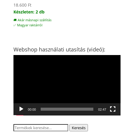
18.600
Ft
Készleten: 2 db
🚚 Akár másnapi szállítás
✅ Magyar raktárról
Webshop használati utasítás (videó):
Videólejátszó
00:00
02:47
Keresés
Keresés