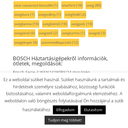
ütve csavarozó készülék
(1)
ütvefúró
(18)
üveg
(80)
üvegbura
(1)
üvegedény
(1)
üvegfedél
(2)
üvegkanna
(16)
üvegkiöntő
(18)
üvegpolc
(19)
üvegtartó
(6)
üvegtető
(2)
üvegturmix
(1)
üvegtál
(3)
üvegtányér
(4)
üzemmódkapcsoló
(12)
BOSCH Háztartásigépekről információk,
ötletek, megoldások:
Bosch Serie 4 WAN24290BY/24 mosógép –
készülékspecifikus tudástár
Ez a weboldal sütiket használ. Sütiket használunk a tartalmak és
hirdetések személyre szabásához, közösségi funkciók
Bosch WAB16260ME/01 Maxx 6 mosógép –
biztosításához, valamint weboldalforgalmunk elemzéséhez. A
készülékspecifikus tudástár
weboldalon való böngészés folytatásával Ön hozzájárul a sütik
Bosch WAB16060BY/04 Classixx 6 mosógép –
készülékspecifikus tudástár
használatához.
Elfogadom
Elutasítom
Balay 3TS866EE/17 mosógép – készülékspecifikus
Tudjon meg többet!
tudástár