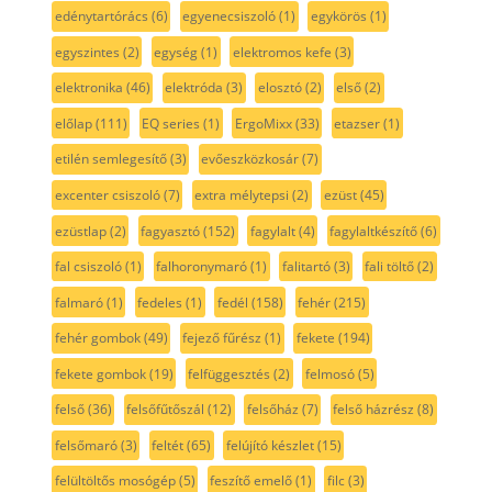
edénytartórács
(6)
egyenecsiszoló
(1)
egykörös
(1)
egyszintes
(2)
egység
(1)
elektromos kefe
(3)
elektronika
(46)
elektróda
(3)
elosztó
(2)
első
(2)
előlap
(111)
EQ series
(1)
ErgoMixx
(33)
etazser
(1)
etilén semlegesítő
(3)
evőeszközkosár
(7)
excenter csiszoló
(7)
extra mélytepsi
(2)
ezüst
(45)
ezüstlap
(2)
fagyasztó
(152)
fagylalt
(4)
fagylaltkészítő
(6)
fal csiszoló
(1)
falhoronymaró
(1)
falitartó
(3)
fali töltő
(2)
falmaró
(1)
fedeles
(1)
fedél
(158)
fehér
(215)
fehér gombok
(49)
fejező fűrész
(1)
fekete
(194)
fekete gombok
(19)
felfüggesztés
(2)
felmosó
(5)
felső
(36)
felsőfűtőszál
(12)
felsőház
(7)
felső házrész
(8)
felsőmaró
(3)
feltét
(65)
felújító készlet
(15)
felültöltős mosógép
(5)
feszítő emelő
(1)
filc
(3)