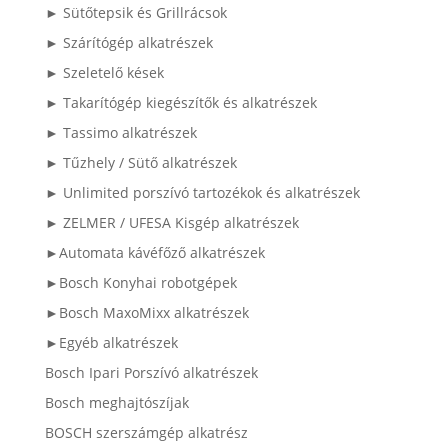
► Sütőtepsik és Grillrácsok
► Szárítógép alkatrészek
► Szeletelő kések
► Takarítógép kiegészítők és alkatrészek
► Tassimo alkatrészek
► Tűzhely / Sütő alkatrészek
► Unlimited porszívó tartozékok és alkatrészek
► ZELMER / UFESA Kisgép alkatrészek
►Automata kávéfőző alkatrészek
►Bosch Konyhai robotgépek
►Bosch MaxoMixx alkatrészek
►Egyéb alkatrészek
Bosch Ipari Porszívó alkatrészek
Bosch meghajtószíjak
BOSCH szerszámgép alkatrész