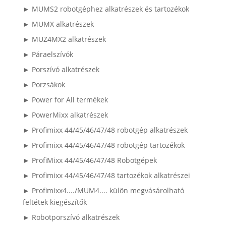
► MUMS2 robotgéphez alkatrészek és tartozékok
► MUMX alkatrészek
► MUZ4MX2 alkatrészek
► Páraelszívók
► Porszívó alkatrészek
► Porzsákok
► Power for All termékek
► PowerMixx alkatrészek
► Profimixx 44/45/46/47/48 robotgép alkatrészek
► Profimixx 44/45/46/47/48 robotgép tartozékok
► ProfiMixx 44/45/46/47/48 Robotgépek
► Profimixx 44/45/46/47/48 tartozékok alkatrészei
► Profimixx4..../MUM4.... külön megvásárolható
feltétek kiegészítők
► Robotporszívó alkatrészek