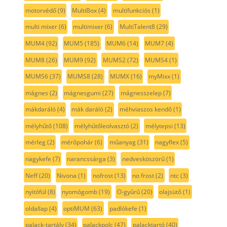
motorvédő
(9)
MultiBox
(4)
multifunkciós
(1)
multi mixer
(6)
multimixer
(6)
MultiTalent8
(29)
MUM4
(92)
MUM5
(185)
MUM6
(14)
MUM7
(4)
MUM8
(26)
MUM9
(92)
MUMS2
(72)
MUMS4
(1)
MUMS6
(37)
MUMS8
(28)
MUMX
(16)
myMixx
(1)
mágnes
(2)
mágnesgumi
(27)
mágnesszelep
(7)
mákdaráló
(4)
mák daráló
(2)
méhviaszos kendő
(1)
mélyhűtő
(108)
mélyhűtőleolvasztó
(2)
mélytepsi
(13)
mérleg
(2)
mérőpohár
(6)
műanyag
(31)
nagyflex
(5)
nagykefe
(7)
narancssárga
(3)
nedvesköszörű
(1)
Neff
(20)
Nivona
(1)
nofrost
(13)
no frost
(2)
ntc
(3)
nyitófül
(8)
nyomógomb
(19)
O-gyűrű
(20)
olajsütő
(1)
oldallap
(4)
optiMUM
(63)
padlókefe
(1)
palack-tartály
(34)
palackpolc
(47)
palacktartó
(40)