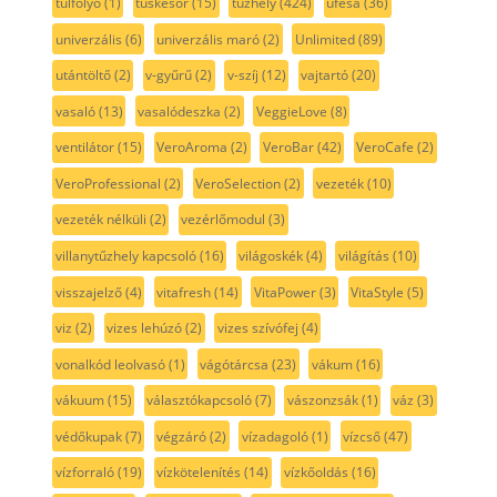
túlfolyó
(1)
tüskesor
(15)
tűzhely
(424)
ufesa
(36)
univerzális
(6)
univerzális maró
(2)
Unlimited
(89)
utántöltő
(2)
v-gyűrű
(2)
v-szíj
(12)
vajtartó
(20)
vasaló
(13)
vasalódeszka
(2)
VeggieLove
(8)
ventilátor
(15)
VeroAroma
(2)
VeroBar
(42)
VeroCafe
(2)
VeroProfessional
(2)
VeroSelection
(2)
vezeték
(10)
vezeték nélküli
(2)
vezérlőmodul
(3)
villanytűzhely kapcsoló
(16)
világoskék
(4)
világítás
(10)
visszajelző
(4)
vitafresh
(14)
VitaPower
(3)
VitaStyle
(5)
viz
(2)
vizes lehúzó
(2)
vizes szívófej
(4)
vonalkód leolvasó
(1)
vágótárcsa
(23)
vákum
(16)
vákuum
(15)
választókapcsoló
(7)
vászonzsák
(1)
váz
(3)
védőkupak
(7)
végzáró
(2)
vízadagoló
(1)
vízcső
(47)
vízforraló
(19)
vízkötelenítés
(14)
vízkőoldás
(16)