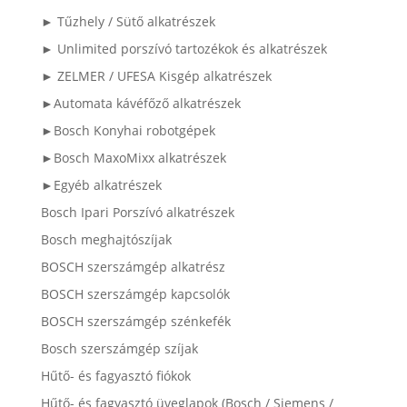
► Tűzhely / Sütő alkatrészek
► Unlimited porszívó tartozékok és alkatrészek
► ZELMER / UFESA Kisgép alkatrészek
►Automata kávéfőző alkatrészek
►Bosch Konyhai robotgépek
►Bosch MaxoMixx alkatrészek
►Egyéb alkatrészek
Bosch Ipari Porszívó alkatrészek
Bosch meghajtószíjak
BOSCH szerszámgép alkatrész
BOSCH szerszámgép kapcsolók
BOSCH szerszámgép szénkefék
Bosch szerszámgép szíjak
Hűtő- és fagyasztó fiókok
Hűtő- és fagyasztó üveglapok (Bosch / Siemens /