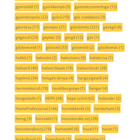
gyorstöltő
(1)
gyúrókampó
(5)
gyümölcscentrifuga
(12)
gyümölcsprés
(22)
gyűrű
(10)
gáz csatlakozó
(3)
gázrózsa
(17)
gáztepsi
(21)
gáztűzhely
(321)
gázégő
(6)
gégecső
(23)
gépház
(5)
görgő
(12)
gőz
(1)
gőzkivezető
(1)
gőzsütő
(33)
gőzterelő
(2)
gőzállomás
(1)
habkő
(1)
habosító
(2)
habszivacs
(6)
habtárcsa
(1)
habverő
(46)
habverőlapát
(18)
habverőszár
(28)
hajtómű
(34)
halogén lámpa
(4)
hangszigetelő
(4)
harmonikacső
(10)
hasábburgonya
(1)
henger
(4)
hengerkefe
(1)
HEPA
(48)
hepa szűrő
(62)
hollander
(2)
HomeProfessional
(144)
homlokkerék
(3)
hordozható
(5)
horog
(3)
horzsakő
(1)
hosszbordás szíj
(28)
hosszbordásszíj
(16)
hurkatöltő
(6)
huzal
(1)
huzat
(1)
HydroFresh
(1)
hyperFresh
(3)
hálózati kábel
(1)