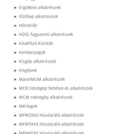
► ErgoMixx alkatrészek
► Főzőlap alkatrészek
► Hőmérők
► Hűtő, fagyasztó alkatrészek
► Kávéfőző Kiöntők
► Kenőanyagok
► Kisgép alkatrészek
► Kisgépek
► MaxxiMUM alkatrészek
► MC8 robotgép feltétek és alkatrészek
► MCM robotgép alkatrészek
► Mérlegek
► MFW2XXX Húsdaráló alkatrészek
► MFW3XXX Húsdaráló alkatrészek
► MFW45XX Húsdaráló alkatrészek