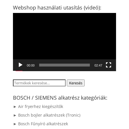
Webshop használati utasítás (videó):
Videólejátszó
00:00
02:47
Keresés
Keresés
a
következőre:
BOSCH / SIEMENS alkatrész kategóriák:
► Air fryerhez kiegészítők
► Bosch bojler alkatrészek (Tronic)
► Bosch Fűnyíró alkatrészek