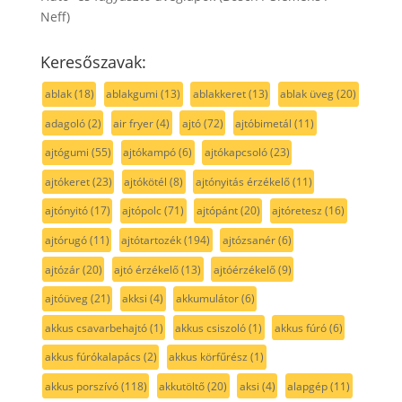
Neff)
Keresőszavak:
ablak
(18)
ablakgumi
(13)
ablakkeret
(13)
ablak üveg
(20)
adagoló
(2)
air fryer
(4)
ajtó
(72)
ajtóbimetál
(11)
ajtógumi
(55)
ajtókampó
(6)
ajtókapcsoló
(23)
ajtókeret
(23)
ajtókötél
(8)
ajtónyitás érzékelő
(11)
ajtónyitó
(17)
ajtópolc
(71)
ajtópánt
(20)
ajtóretesz
(16)
ajtórugó
(11)
ajtótartozék
(194)
ajtózsanér
(6)
ajtózár
(20)
ajtó érzékelő
(13)
ajtóérzékelő
(9)
ajtóüveg
(21)
akksi
(4)
akkumulátor
(6)
akkus csavarbehajtó
(1)
akkus csiszoló
(1)
akkus fúró
(6)
akkus fúrókalapács
(2)
akkus körfűrész
(1)
akkus porszívó
(118)
akkutöltő
(20)
aksi
(4)
alapgép
(11)