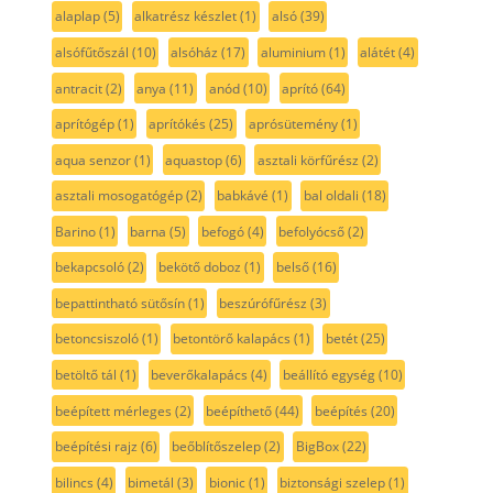
alaplap
(5)
alkatrész készlet
(1)
alsó
(39)
alsófűtőszál
(10)
alsóház
(17)
aluminium
(1)
alátét
(4)
antracit
(2)
anya
(11)
anód
(10)
aprító
(64)
aprítógép
(1)
aprítókés
(25)
aprósütemény
(1)
aqua senzor
(1)
aquastop
(6)
asztali körfűrész
(2)
asztali mosogatógép
(2)
babkávé
(1)
bal oldali
(18)
Barino
(1)
barna
(5)
befogó
(4)
befolyócső
(2)
bekapcsoló
(2)
bekötő doboz
(1)
belső
(16)
bepattintható sütősín
(1)
beszúrófűrész
(3)
betoncsiszoló
(1)
betontörő kalapács
(1)
betét
(25)
betöltő tál
(1)
beverőkalapács
(4)
beállító egység
(10)
beépített mérleges
(2)
beépíthető
(44)
beépítés
(20)
beépítési rajz
(6)
beőblítőszelep
(2)
BigBox
(22)
bilincs
(4)
bimetál
(3)
bionic
(1)
biztonsági szelep
(1)