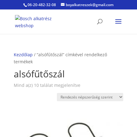
06-20-482-32-08
boyalkatreszek@gmail.com
Kezdőlap
/ “alsófűtőszál” címkével rendelkező
termékek
alsófűtőszál
Sorted
Mind a(z) 10 találat megjelenítve
by
popularity