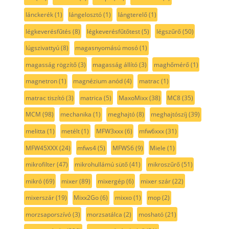
lánckerék
(1)
lángelosztó
(1)
lángterelő
(1)
légkeverésfűtés
(8)
légkeverésfűtőtest
(5)
légszűrő
(50)
lúgszivattyú
(8)
magasnyomású mosó
(1)
magasság rögzítő
(3)
magasság állító
(3)
maghőmérő
(1)
magnetron
(1)
magnézium anód
(4)
matrac
(1)
matrac tiszító
(3)
matrica
(5)
MaxoMixx
(38)
MC8
(35)
MCM
(98)
mechanika
(1)
meghajtó
(8)
meghajtószíj
(39)
melitta
(1)
metélt
(1)
MFW3xxx
(6)
mfw6xxx
(31)
MFW45XXX
(24)
mfws4
(5)
MFWS6
(9)
Miele
(1)
mikrofilter
(47)
mikrohullámú sütő
(41)
mikroszűrő
(51)
mikró
(69)
mixer
(89)
mixergép
(6)
mixer szár
(22)
mixerszár
(19)
Mixx2Go
(6)
mixxo
(1)
mop
(2)
morzsaporszívó
(3)
morzsatálca
(2)
mosható
(21)