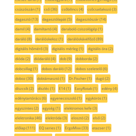
csúszószán
(1)
cső
(36)
csőbilincs
(4)
csőcsatlakozó
(3)
dagasztó
(13)
dagasztólapát
(5)
dagasztószár
(14)
damil
(4)
damiltartó
(4)
daraboló csiszológép
(1)
daráló
(8)
darálóskeksz
(1)
darálóskávéfőző
(89)
digitális hőmérő
(3)
digitális mérleg
(1)
digitális óra
(2)
dióda
(2)
diódaráló
(4)
dob
(9)
dobborda
(2)
dobcsillag
(1)
dobos daráló
(12)
dobos szeletelő
(6)
doboz
(30)
dobtámasztó
(1)
Dr.Fischer
(1)
dugó
(2)
díszcsík
(2)
díszléc
(1)
E14
(1)
EasyRotak
(1)
edény
(4)
edénytartórács
(6)
egyenecsiszoló
(1)
egykörös
(1)
egyszintes
(2)
egység
(1)
elektromos kefe
(3)
elektronika
(46)
elektróda
(3)
elosztó
(2)
első
(2)
előlap
(111)
EQ series
(1)
ErgoMixx
(33)
etazser
(1)