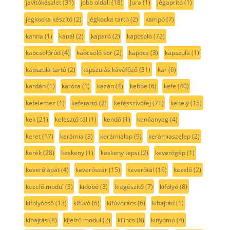
javítókészlet
(31)
jobb oldali
(18)
Jura
(1)
jégaprító
(1)
jégkocka készítő
(2)
jégkocka tartó
(2)
kampó
(7)
kanna
(1)
kanál
(2)
kaparó
(2)
kapcsoló
(72)
kapcsolórúd
(4)
kapcsoló sor
(2)
kapocs
(3)
kapszula
(1)
kapszula tartó
(2)
kapszulás kávéfőző
(31)
kar
(6)
kardán
(1)
karóra
(1)
kazán
(4)
kebbe
(6)
kefe
(40)
kefelemez
(1)
kefetartó
(2)
kefésszívófej
(71)
kehely
(15)
kek
(21)
kelesztő tál
(1)
kendő
(1)
kenőanyag
(4)
keret
(17)
kerámia
(3)
kerámialap
(9)
kerámiaszelep
(2)
kerék
(28)
keskeny
(1)
keskeny tepsi
(2)
keverőgép
(1)
keverőlapát
(4)
keverőszár
(15)
keverőtál
(16)
kezelő
(2)
kezelő modul
(3)
kidobó
(3)
kiegészítő
(7)
kifolyó
(8)
kifolyócső
(13)
kifúvó
(6)
kifúvórács
(6)
kihajtád
(1)
kihajtás
(8)
kijelző modul
(2)
kilincs
(8)
kinyomó
(4)