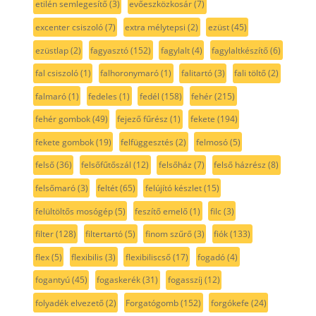
etilén semlegesítő
(3)
evőeszközkosár
(7)
excenter csiszoló
(7)
extra mélytepsi
(2)
ezüst
(45)
ezüstlap
(2)
fagyasztó
(152)
fagylalt
(4)
fagylaltkészítő
(6)
fal csiszoló
(1)
falhoronymaró
(1)
falitartó
(3)
fali töltő
(2)
falmaró
(1)
fedeles
(1)
fedél
(158)
fehér
(215)
fehér gombok
(49)
fejező fűrész
(1)
fekete
(194)
fekete gombok
(19)
felfüggesztés
(2)
felmosó
(5)
felső
(36)
felsőfűtőszál
(12)
felsőház
(7)
felső házrész
(8)
felsőmaró
(3)
feltét
(65)
felújító készlet
(15)
felültöltős mosógép
(5)
feszítő emelő
(1)
filc
(3)
filter
(128)
filtertartó
(5)
finom szűrő
(3)
fiók
(133)
flex
(5)
flexibilis
(3)
flexibiliscső
(17)
fogadó
(4)
fogantyú
(45)
fogaskerék
(31)
fogasszíj
(12)
folyadék elvezető
(2)
Forgatógomb
(152)
forgókefe
(24)