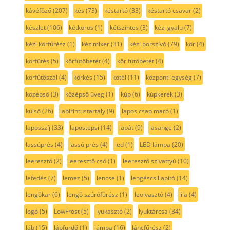
kávéfőző
(207)
kés
(73)
késtartó
(33)
késtartó csavar
(2)
készlet
(106)
kétkörös
(1)
kétszintes
(3)
kézi gyalu
(7)
kézi körfűrész
(1)
kézimixer
(31)
kézi porszívó
(79)
kör
(4)
körfütés
(5)
körfűtőbetét
(4)
kör fűtőbetét
(4)
körfűtőszál
(4)
körkés
(15)
kötél
(11)
központi egység
(7)
középső
(3)
középső üveg
(1)
kúp
(6)
kúpkerék
(3)
külső
(26)
labirintustartály
(9)
lapos csap maró
(1)
laposszíj
(33)
lapostepsi
(14)
lapát
(9)
lasange
(2)
lassúprés
(4)
lassú prés
(4)
led
(1)
LED lámpa
(20)
leeresztő
(2)
leeresztő cső
(1)
leeresztő szivattyú
(10)
lefedés
(7)
lemez
(5)
lencse
(1)
lengéscsillapító
(14)
lengőkar
(6)
lengő szúrófűrész
(1)
leolvasztó
(4)
lila
(4)
logó
(5)
LowFrost
(5)
lyukasztó
(2)
lyuktárcsa
(34)
láb
(15)
lábfürdő
(1)
lámpa
(16)
láncfűrész
(2)