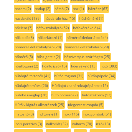
három
(2)
hátlap
(2)
hátsó
(7)
ház
(1)
házrész
(63)
húsdaráló
(189)
húsdaráló ház
(15)
húshőmérő
(1)
hőelem
(7)
hőfokszabályzó
(52)
hőfokérzékelő
(4)
hőkioldó
(3)
hőkorlátozó
(1)
hőmérsékletkorlátozó
(4)
hőmérsékletszabályozó
(28)
hőmérsékletszabályzó
(29)
hőmérő
(5)
hőszigetelt
(2)
hőszivattyús szárítógép
(25)
hőállógumi
(2)
hőálló izzó
(15)
hőérzékelő
(13)
hűtő
(393)
hűtőajtó-tartozék
(41)
hűtőajtógumi
(31)
hűtőajtópolc
(34)
hűtőajtótömítés
(26)
Hűtőajtó zsanérok/ajtópántok
(15)
hűtőbe üveglap
(26)
hűtő hőmérő
(2)
hűtőszekrény
(12)
Hűtő világítás alkatrészek
(25)
idegentest csapda
(5)
illatosító
(3)
indítórelé
(1)
inox
(116)
inox gombok
(51)
ipari porszívó
(3)
italkorlát
(32)
italtartó
(70)
izzó
(13)