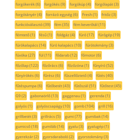
forgókerék
(6)
forgókés
(9)
forgókúp
(4)
forgólapát
(3)
forgótányér
(4)
forrázó egység
(6)
Fresh
(1)
fritőz
(3)
funkcióválasztó
(39)
fém
(35)
fém keverőtál
(11)
fémtető
(1)
fésű
(1)
földgáz
(4)
fúró
(17)
fúrógép
(19)
fúrókalapács
(14)
fúró kalapács
(10)
fúrótokmány
(3)
fúvóka
(27)
fül
(11)
fődarab
(12)
főmotor
(6)
főzőlap
(122)
főzőrács
(6)
főzőzóna
(1)
fűnyíró
(52)
fűnyírókés
(6)
fűrész
(6)
fűszellőztető
(4)
fűtés
(40)
fűtéspumpa
(6)
fűtőbetét
(43)
fűtőszál
(51)
fűtőtest
(45)
G9
(2)
gabonaörlő
(13)
gaggenau
(1)
gerenda
(1)
golyós
(1)
golyóscsapágy
(10)
gomb
(104)
grill
(16)
grillbetét
(3)
grillrács
(5)
gumi
(77)
gumibak
(14)
gumicső
(18)
gumiláb
(14)
gyalu
(3)
gyalugép
(1)
gyerekzár
(2)
gyorsdaraboló
(2)
gyorstokmány
(3)