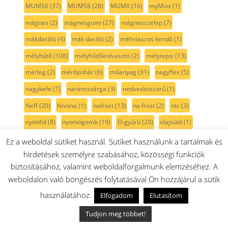
MUMS6
(37)
MUMS8
(28)
MUMX
(16)
myMixx
(1)
mágnes
(2)
mágnesgumi
(27)
mágnesszelep
(7)
mákdaráló
(4)
mák daráló
(2)
méhviaszos kendő
(1)
mélyhűtő
(108)
mélyhűtőleolvasztó
(2)
mélytepsi
(13)
mérleg
(2)
mérőpohár
(6)
műanyag
(31)
nagyflex
(5)
nagykefe
(7)
narancssárga
(3)
nedvesköszörű
(1)
Neff
(20)
Nivona
(1)
nofrost
(13)
no frost
(2)
ntc
(3)
nyitófül
(8)
nyomógomb
(19)
O-gyűrű
(20)
olajsütő
(1)
oldallap
(4)
optiMUM
(63)
padlókefe
(1)
Ez a weboldal sütiket használ. Sütiket használunk a tartalmak és
hirdetések személyre szabásához, közösségi funkciók
palack-tartály
(34)
palackpolc
(47)
palacktartó
(40)
biztosításához, valamint weboldalforgalmunk elemzéséhez. A
palacktároló
(34)
panel
(1)
papír porzsák
(5)
weboldalon való böngészés folytatásával Ön hozzájárul a sütik
paradicsom
(4)
parketta kefe
(2)
passzírozó
(9)
használatához.
Elfogadom
Elutasítom
paszta
(1)
PB gáz
(25)
penge
(5)
perem
(3)
persely
(2)
Tudjon meg többet!
pezsgő szín
(2)
pihefogó
(3)
piheszűrő
(3)
pink
(1)