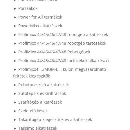
► Porzsákok
► Power for All termékek
► PowerMixx alkatrészek
► Profimixx 44/45/46/47/48 robotgép alkatrészek
► Profimixx 44/45/46/47/48 robotgép tartozékok
► ProfiMixx 44/45/46/47/48 Robotgépek
► Profimixx 44/45/46/47/48 tartozékok alkatrészei
► Profimixx4..../MUM4.... külön megvásárolható
feltétek kiegészítők
► Robotporszívó alkatrészek
► Sütőtepsik és Grillrácsok
► Szárítógép alkatrészek
► Szeletelő kések
► Takarítógép kiegészítők és alkatrészek
► Tassimo alkatrészek