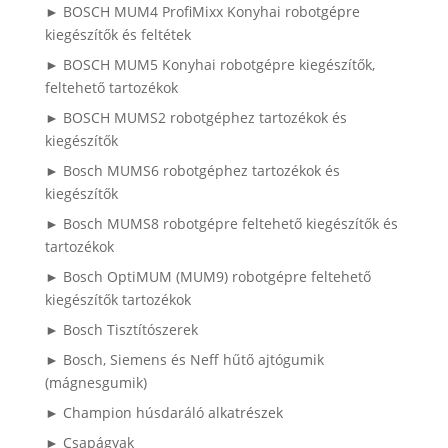
► BOSCH MUM4 ProfiMixx Konyhai robotgépre
kiegészítők és feltétek
► BOSCH MUM5 Konyhai robotgépre kiegészítők,
feltehető tartozékok
► BOSCH MUMS2 robotgéphez tartozékok és
kiegészítők
► Bosch MUMS6 robotgéphez tartozékok és
kiegészítők
► Bosch MUMS8 robotgépre feltehető kiegészítők és
tartozékok
► Bosch OptiMUM (MUM9) robotgépre feltehető
kiegészítők tartozékok
► Bosch Tisztítószerek
► Bosch, Siemens és Neff hűtő ajtógumik
(mágnesgumik)
► Champion húsdaráló alkatrészek
► Csapágyak