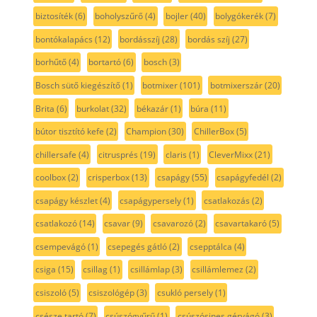
biztosíték
(6)
boholyszűrő
(4)
bojler
(40)
bolygókerék
(7)
bontókalapács
(12)
bordásszíj
(28)
bordás szíj
(27)
borhűtő
(4)
bortartó
(6)
bosch
(3)
Bosch sütő kiegészítő
(1)
botmixer
(101)
botmixerszár
(20)
Brita
(6)
burkolat
(32)
békazár
(1)
búra
(11)
bútor tisztító kefe
(2)
Champion
(30)
ChillerBox
(5)
chillersafe
(4)
citrusprés
(19)
claris
(1)
CleverMixx
(21)
coolbox
(2)
crisperbox
(13)
csapágy
(55)
csapágyfedél
(2)
csapágy készlet
(4)
csapágypersely
(1)
csatlakozás
(2)
csatlakozó
(14)
csavar
(9)
csavarozó
(2)
csavartakaró
(5)
csempevágó
(1)
csepegés gátló
(2)
csepptálca
(4)
csiga
(15)
csillag
(1)
csillámlap
(3)
csillámlemez
(2)
csiszoló
(5)
csiszológép
(3)
csukló persely
(1)
csésze tartó
(7)
csúszógyűrű
(1)
csúszósines gérvágó
(3)