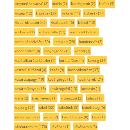
kinyomó szivattyú
(8)
kioldó
(2)
kioldógomb
(2)
kisflex
(5)
kisgép
(12)
kisgépek
(39)
kiskefe
(11)
kiskerék
(17)
kis sarokköszörű
(2)
kisállatszőr
(6)
kiöntő
(13)
kockázó
(11)
kolbásztöltő
(12)
kombinált hűtő
(8)
kombináltszívófej
(39)
komplett
(29)
kondenzvíz
(2)
kondenzátor
(8)
konyhagépek
(9)
konzol
(3)
kopó alkatrész készlet
(1)
koronafűtés
(4)
korong
(34)
koszorú fűtőszál
(4)
kosár
(9)
kosáralkatrész
(37)
kosárcsapágy
(10)
kosárgörgő
(15)
kosárkerék
(21)
kosárműanyag
(18)
kosárrögzítő
(13)
kosársín
(1)
krém
(2)
krémkeverő
(1)
krómozott
(2)
kulacs
(13)
kuplung
(52)
kábel
(32)
kábeldob
(8)
kábelköteg
(5)
kábelrögzítő
(2)
kárpit
(2)
kárpit tisztító
(8)
kávé
(1)
kávéautomata
(176)
kávébab
(1)
kávédaráló
(3)