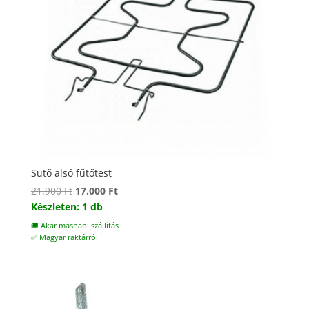
Sütő alsó fűtőtest
Original
Current
21.900
Ft
17.000
Ft
price
price
Készleten: 1 db
was:
is:
🚚 Akár másnapi szállítás
21.900 Ft.
17.000 Ft.
✅ Magyar raktárról