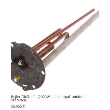
Bojler fűtőbetét (2000W , alaplappal+anóddal
szerelten)
26.900
Ft