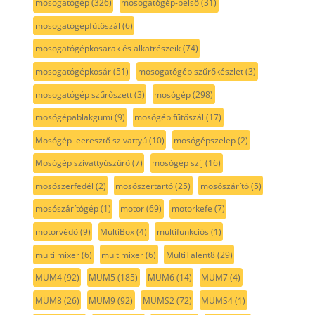
mosogatógép
(326)
mosogatógép-belső
(31)
mosogatógépfűtőszál
(6)
mosogatógépkosarak és alkatrészeik
(74)
mosogatógépkosár
(51)
mosogatógép szűrőkészlet
(3)
mosogatógép szűrőszett
(3)
mosógép
(298)
mosógépablakgumi
(9)
mosógép fűtőszál
(17)
Mosógép leeresztő szivattyú
(10)
mosógépszelep
(2)
Mosógép szivattyúszűrő
(7)
mosógép szíj
(16)
mosószerfedél
(2)
mosószertartó
(25)
mosószárító
(5)
mosószárítógép
(1)
motor
(69)
motorkefe
(7)
motorvédő
(9)
MultiBox
(4)
multifunkciós
(1)
multi mixer
(6)
multimixer
(6)
MultiTalent8
(29)
MUM4
(92)
MUM5
(185)
MUM6
(14)
MUM7
(4)
MUM8
(26)
MUM9
(92)
MUMS2
(72)
MUMS4
(1)