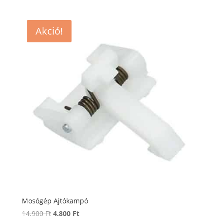
Akció!
Mosógép Ajtókampó
Original
Current
14.900
Ft
4.800
Ft