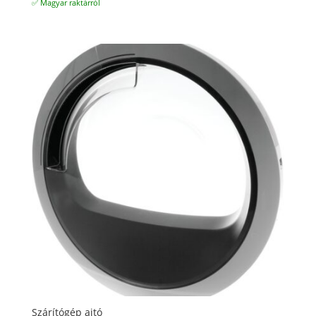
✅ Magyar raktárról
Szárítógép ajtó