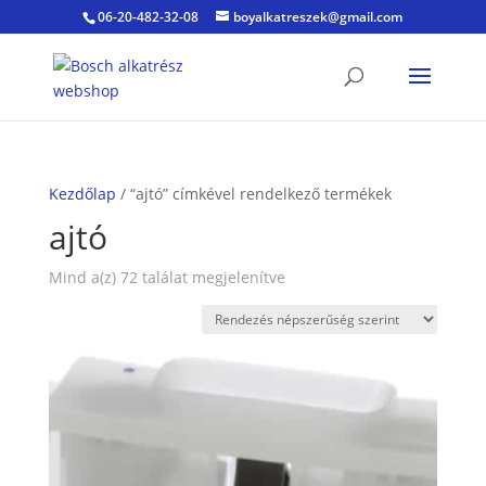
06-20-482-32-08
boyalkatreszek@gmail.com
Kezdőlap
/ “ajtó” címkével rendelkező termékek
ajtó
Sorted
Mind a(z) 72 találat megjelenítve
by
popularity