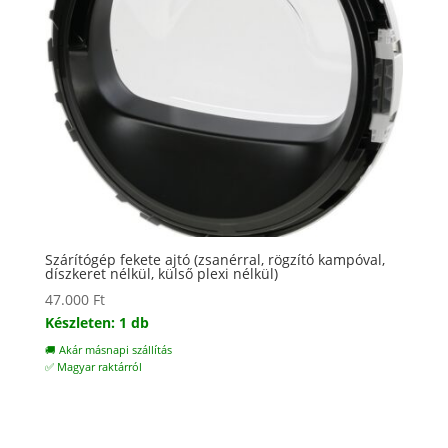
Szárítógép fekete ajtó (zsanérral, rögzító kampóval,
díszkeret nélkül, külső plexi nélkül)
47.000
Ft
Készleten: 1 db
🚚 Akár másnapi szállítás
✅ Magyar raktárról