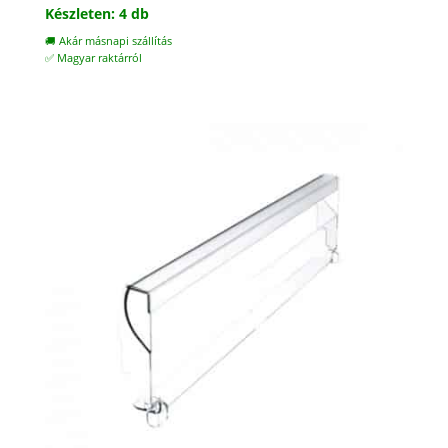
price
price
Készleten: 4 db
was:
is:
🚚 Akár másnapi szállítás
14.900 Ft.
4.800 Ft.
✅ Magyar raktárról