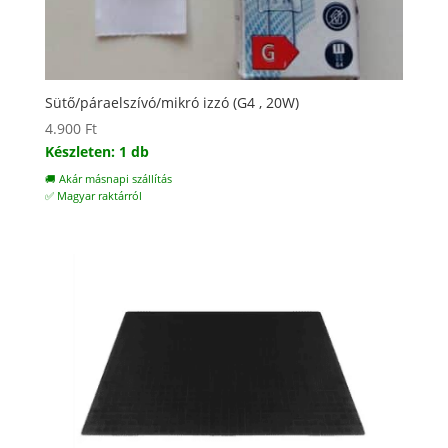
Sütő/páraelszívó/mikró izzó (G4 , 20W)
4.900
Ft
Készleten: 1 db
🚚 Akár másnapi szállítás
✅ Magyar raktárról