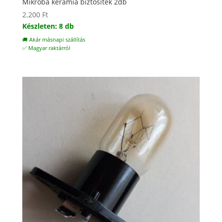
Mikróba kerámia biztosíték 2db
2.200
Ft
Készleten: 8 db
🚚 Akár másnapi szállítás
✅ Magyar raktárról