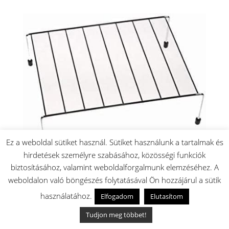
Ez a weboldal sütiket használ. Sütiket használunk a tartalmak és
hirdetések személyre szabásához, közösségi funkciók
Mikróba való sütőrács
biztosításához, valamint weboldalforgalmunk elemzéséhez. A
14.200
Ft
weboldalon való böngészés folytatásával Ön hozzájárul a sütik
Készleten: 2 db
használatához.
Elfogadom
Elutasítom
🚚 Akár másnapi szállítás
✅ Magyar raktárról
Tudjon meg többet!