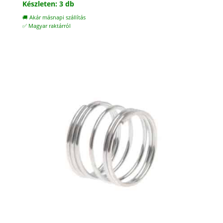
Készleten: 3 db
🚚 Akár másnapi szállítás
✅ Magyar raktárról