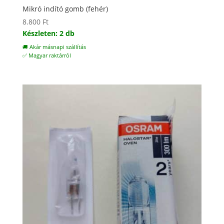
Mikró indító gomb (fehér)
8.800
Ft
Készleten: 2 db
🚚 Akár másnapi szállítás
✅ Magyar raktárról