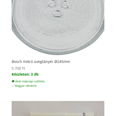
Bosch mikró üvegtányér Ø245mm
5.700
Ft
Készleten: 3 db
🚚 Akár másnapi szállítás
✅ Magyar raktárról