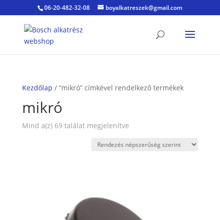
06-20-482-32-08
boyalkatreszek@gmail.com
Kezdőlap
/ “mikró” címkével rendelkező termékek
mikró
Sorted
Mind a(z) 69 találat megjelenítve
by
popularity