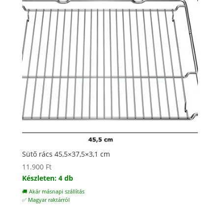
Sütő rács 45,5×37,5×3,1 cm
11.900
Ft
Készleten: 4 db
🚚 Akár másnapi szállítás
✅ Magyar raktárról