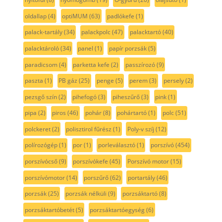
oldallap
(4)
optiMUM
(63)
padlókefe
(1)
palack-tartály
(34)
palackpolc
(47)
palacktartó
(40)
palacktároló
(34)
panel
(1)
papír porzsák
(5)
paradicsom
(4)
parketta kefe
(2)
passzírozó
(9)
paszta
(1)
PB gáz
(25)
penge
(5)
perem
(3)
persely
(2)
pezsgő szín
(2)
pihefogó
(3)
piheszűrő
(3)
pink
(1)
pipa
(2)
piros
(46)
pohár
(8)
pohártartó
(1)
polc
(51)
polckeret
(2)
polisztirol fűrész
(1)
Poly-v szíj
(12)
polírozógép
(1)
por
(1)
porleválasztó
(1)
porszívó
(454)
porszívócső
(9)
porszívókefe
(45)
Porszívó motor
(15)
porszívómotor
(14)
porszűrő
(62)
portartály
(46)
porzsák
(25)
porzsák nélküli
(9)
porzsáktartó
(8)
porzsáktartóbetét
(5)
porzsáktartóegység
(6)