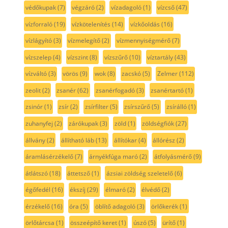
védőkupak
(7)
végzáró
(2)
vízadagoló
(1)
vízcső
(47)
vízforraló
(19)
vízkötelenítés
(14)
vízkőoldás
(16)
vízlágyító
(3)
vízmelegítő
(2)
vízmennyiségmérő
(7)
vízszelep
(4)
vízszint
(8)
vízszűrő
(10)
víztartály
(43)
vízváltó
(3)
vörös
(9)
wok
(8)
zacskó
(5)
Zelmer
(112)
zeolit
(2)
zsanér
(62)
zsanérfogadó
(3)
zsanértartó
(1)
zsinór
(1)
zsír
(2)
zsírfilter
(5)
zsírszűrő
(5)
zsírálló
(1)
zuhanyfej
(2)
zárókupak
(3)
zöld
(1)
zöldségfiók
(27)
állvány
(2)
állítható láb
(13)
állítókar
(4)
állórész
(2)
áramlásérzékelő
(7)
árnyékfúga maró
(2)
átfolyásmérő
(9)
átlátszó
(18)
áttetsző
(1)
ázsiai zöldség szeletelő
(6)
égőfedél
(16)
ékszíj
(29)
élmaró
(2)
élvédő
(2)
érzékelő
(16)
óra
(5)
öblítő adagoló
(3)
örlőkerék
(1)
örlőtárcsa
(1)
összeépítő keret
(1)
úszó
(5)
ürítő
(1)