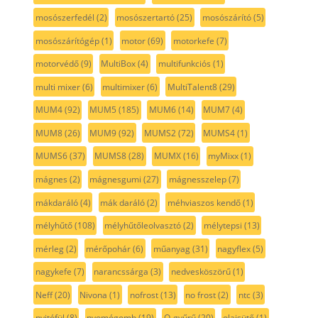
mosószerfedél
(2)
mosószertartó
(25)
mosószárító
(5)
mosószárítógép
(1)
motor
(69)
motorkefe
(7)
motorvédő
(9)
MultiBox
(4)
multifunkciós
(1)
multi mixer
(6)
multimixer
(6)
MultiTalent8
(29)
MUM4
(92)
MUM5
(185)
MUM6
(14)
MUM7
(4)
MUM8
(26)
MUM9
(92)
MUMS2
(72)
MUMS4
(1)
MUMS6
(37)
MUMS8
(28)
MUMX
(16)
myMixx
(1)
mágnes
(2)
mágnesgumi
(27)
mágnesszelep
(7)
mákdaráló
(4)
mák daráló
(2)
méhviaszos kendő
(1)
mélyhűtő
(108)
mélyhűtőleolvasztó
(2)
mélytepsi
(13)
mérleg
(2)
mérőpohár
(6)
műanyag
(31)
nagyflex
(5)
nagykefe
(7)
narancssárga
(3)
nedvesköszörű
(1)
Neff
(20)
Nivona
(1)
nofrost
(13)
no frost
(2)
ntc
(3)
nyitófül
(8)
nyomógomb
(19)
O-gyűrű
(20)
olajsütő
(1)