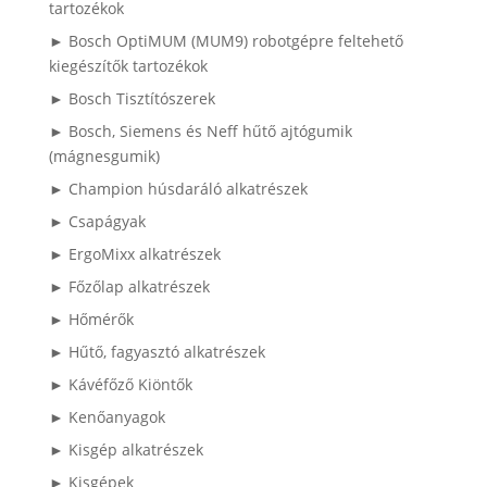
tartozékok
► Bosch OptiMUM (MUM9) robotgépre feltehető
kiegészítők tartozékok
► Bosch Tisztítószerek
► Bosch, Siemens és Neff hűtő ajtógumik
(mágnesgumik)
► Champion húsdaráló alkatrészek
► Csapágyak
► ErgoMixx alkatrészek
► Főzőlap alkatrészek
► Hőmérők
► Hűtő, fagyasztó alkatrészek
► Kávéfőző Kiöntők
► Kenőanyagok
► Kisgép alkatrészek
► Kisgépek