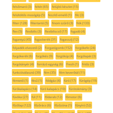
felsőmaró
(3)
feltét
(65)
felújító készlet
(15)
felültöltős mosógép
(5)
feszítő emelő
(1)
filc
(3)
filter
(128)
filtertartó
(5)
finom szűrő
(3)
fiók
(133)
flex
(5)
flexibilis
(3)
flexibiliscső
(17)
fogadó
(4)
fogantyú
(45)
fogaskerék
(31)
fogasszíj
(12)
folyadék elvezető
(2)
Forgatógomb
(152)
forgókefe
(24)
forgókerék
(6)
forgókés
(9)
forgókúp
(4)
forgólapát
(3)
forgótányér
(4)
forrázó egység
(6)
Fresh
(1)
fritőz
(3)
funkcióválasztó
(39)
fém
(35)
fém keverőtál
(11)
fémtető
(1)
fésű
(1)
földgáz
(4)
fúró
(17)
fúrógép
(19)
fúrókalapács
(14)
fúró kalapács
(10)
fúrótokmány
(3)
fúvóka
(27)
fül
(11)
fődarab
(12)
főmotor
(6)
főzőlap
(122)
főzőrács
(6)
főzőzóna
(1)
fűnyíró
(52)