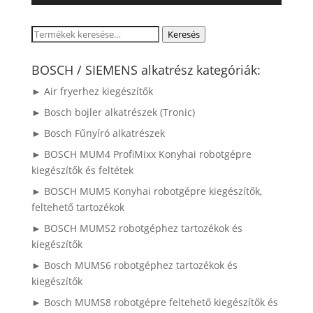
Keresés
Keresés
a
következőre:
BOSCH / SIEMENS alkatrész kategóriák:
► Air fryerhez kiegészítők
► Bosch bojler alkatrészek (Tronic)
► Bosch Fűnyíró alkatrészek
► BOSCH MUM4 ProfiMixx Konyhai robotgépre
kiegészítők és feltétek
► BOSCH MUM5 Konyhai robotgépre kiegészítők,
feltehető tartozékok
► BOSCH MUMS2 robotgéphez tartozékok és
kiegészítők
► Bosch MUMS6 robotgéphez tartozékok és
kiegészítők
► Bosch MUMS8 robotgépre feltehető kiegészítők és