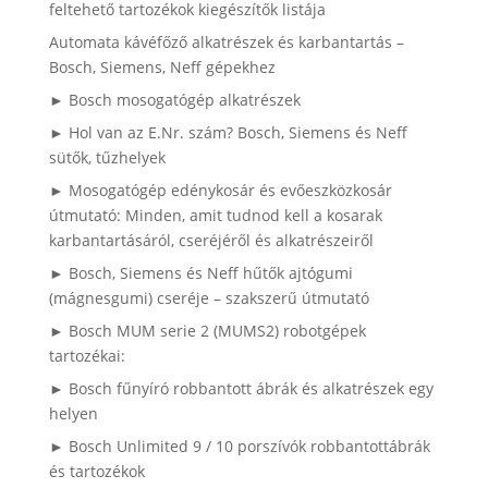
feltehető tartozékok kiegészítők listája
Automata kávéfőző alkatrészek és karbantartás –
Bosch, Siemens, Neff gépekhez
► Bosch mosogatógép alkatrészek
► Hol van az E.Nr. szám? Bosch, Siemens és Neff
sütők, tűzhelyek
► Mosogatógép edénykosár és evőeszközkosár
útmutató: Minden, amit tudnod kell a kosarak
karbantartásáról, cseréjéről és alkatrészeiről
► Bosch, Siemens és Neff hűtők ajtógumi
(mágnesgumi) cseréje – szakszerű útmutató
► Bosch MUM serie 2 (MUMS2) robotgépek
tartozékai:
► Bosch fűnyíró robbantott ábrák és alkatrészek egy
helyen
► Bosch Unlimited 9 / 10 porszívók robbantottábrák
és tartozékok