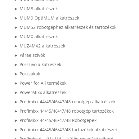
► MUM8 alkatrészek
► MUM9 OptiMUM alkatrészek
► MUMS2 robotgéphez alkatrészek és tartozékok
► MUMX alkatrészek
► MUZ4MX2 alkatrészek
► Páraelszívók
► Porszívó alkatrészek
► Porzsákok
► Power for All termékek
► PowerMixx alkatrészek
► Profimixx 44/45/46/47/48 robotgép alkatrészek
► Profimixx 44/45/46/47/48 robotgép tartozékok
► ProfiMixx 44/45/46/47/48 Robotgépek
► Profimixx 44/45/46/47/48 tartozékok alkatrészei
► Profimixx4..../MUM4.... külön megvásárolható