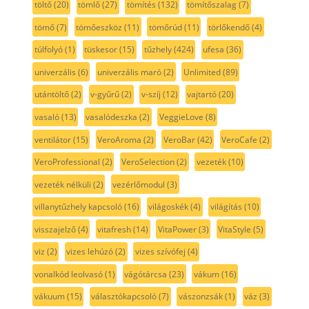
töltő
(20)
tömlő
(27)
tömítés
(132)
tömítőszalag
(7)
tömő
(7)
tömőeszköz
(11)
tömőrúd
(11)
törlőkendő
(4)
túlfolyó
(1)
tüskesor
(15)
tűzhely
(424)
ufesa
(36)
univerzális
(6)
univerzális maró
(2)
Unlimited
(89)
utántöltő
(2)
v-gyűrű
(2)
v-szíj
(12)
vajtartó
(20)
vasaló
(13)
vasalódeszka
(2)
VeggieLove
(8)
ventilátor
(15)
VeroAroma
(2)
VeroBar
(42)
VeroCafe
(2)
VeroProfessional
(2)
VeroSelection
(2)
vezeték
(10)
vezeték nélküli
(2)
vezérlőmodul
(3)
villanytűzhely kapcsoló
(16)
világoskék
(4)
világítás
(10)
visszajelző
(4)
vitafresh
(14)
VitaPower
(3)
VitaStyle
(5)
viz
(2)
vizes lehúzó
(2)
vizes szívófej
(4)
vonalkód leolvasó
(1)
vágótárcsa
(23)
vákum
(16)
vákuum
(15)
választókapcsoló
(7)
vászonzsák
(1)
váz
(3)