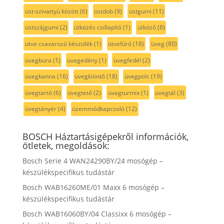
üst-szivattyú között
(6)
üstdob
(9)
üstgumi
(11)
üstszájgumi
(2)
ütközés csillapító
(1)
ütköző
(8)
ütve csavarozó készülék
(1)
ütvefúró
(18)
üveg
(80)
üvegbura
(1)
üvegedény
(1)
üvegfedél
(2)
üvegkanna
(16)
üvegkiöntő
(18)
üvegpolc
(19)
üvegtartó
(6)
üvegtető
(2)
üvegturmix
(1)
üvegtál
(3)
üvegtányér
(4)
üzemmódkapcsoló
(12)
BOSCH Háztartásigépekről információk,
ötletek, megoldások:
Bosch Serie 4 WAN24290BY/24 mosógép –
készülékspecifikus tudástár
Bosch WAB16260ME/01 Maxx 6 mosógép –
készülékspecifikus tudástár
Bosch WAB16060BY/04 Classixx 6 mosógép –