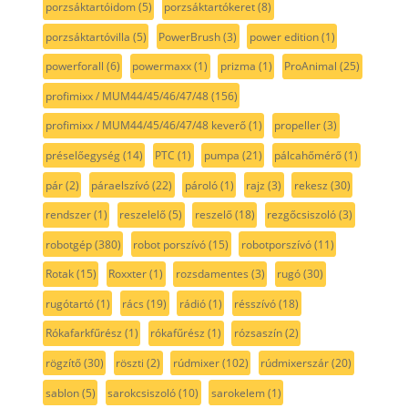
porzsáktartóidom
(5)
porzsáktartókeret
(8)
porzsáktartóvilla
(5)
PowerBrush
(3)
power edition
(1)
powerforall
(6)
powermaxx
(1)
prizma
(1)
ProAnimal
(25)
profimixx / MUM44/45/46/47/48
(156)
profimixx / MUM44/45/46/47/48 keverő
(1)
propeller
(3)
préselőegység
(14)
PTC
(1)
pumpa
(21)
pálcahőmérő
(1)
pár
(2)
páraelszívó
(22)
pároló
(1)
rajz
(3)
rekesz
(30)
rendszer
(1)
reszelelő
(5)
reszelő
(18)
rezgőcsiszoló
(3)
robotgép
(380)
robot porszívó
(15)
robotporszívó
(11)
Rotak
(15)
Roxxter
(1)
rozsdamentes
(3)
rugó
(30)
rugótartó
(1)
rács
(19)
rádió
(1)
résszívó
(18)
Rókafarkfűrész
(1)
rókafűrész
(1)
rózsaszín
(2)
rögzítő
(30)
röszti
(2)
rúdmixer
(102)
rúdmixerszár
(20)
sablon
(5)
sarokcsiszoló
(10)
sarokelem
(1)