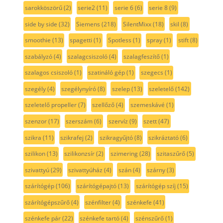
sarokköszörű
(2)
serie2
(11)
serie 6
(6)
serie 8
(9)
side by side
(32)
Siemens
(218)
SilentMixx
(18)
skil
(8)
smoothie
(13)
spagetti
(1)
Spotless
(1)
spray
(1)
stift
(8)
szabályzó
(4)
szalagcsiszoló
(4)
szalagfeszítő
(1)
szalagos csiszoló
(1)
szatináló gép
(1)
szegecs
(1)
szegély
(4)
szegélynyíró
(8)
szelep
(13)
szeletelő
(142)
szeletelő propeller
(7)
szellőző
(4)
szemeskávé
(1)
szenzor
(17)
szerszám
(6)
szervíz
(9)
szett
(47)
szikra
(11)
szikrafej
(2)
szikragyűjtó
(8)
szikráztató
(6)
szilikon
(13)
szilikonzsír
(2)
szimering
(28)
szitaszűrő
(5)
szivattyú
(29)
szivattyúház
(4)
szán
(4)
szárny
(3)
szárítógép
(106)
szárítógépajtó
(13)
szárítógép szíj
(15)
szárítógépszűrő
(4)
szénfilter
(4)
szénkefe
(41)
szénkefe pár
(22)
szénkefe tartó
(4)
szénszűrő
(1)