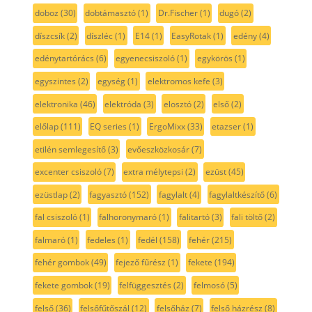
doboz
(30)
dobtámasztó
(1)
Dr.Fischer
(1)
dugó
(2)
díszcsík
(2)
díszléc
(1)
E14
(1)
EasyRotak
(1)
edény
(4)
edénytartórács
(6)
egyenecsiszoló
(1)
egykörös
(1)
egyszintes
(2)
egység
(1)
elektromos kefe
(3)
elektronika
(46)
elektróda
(3)
elosztó
(2)
első
(2)
előlap
(111)
EQ series
(1)
ErgoMixx
(33)
etazser
(1)
etilén semlegesítő
(3)
evőeszközkosár
(7)
excenter csiszoló
(7)
extra mélytepsi
(2)
ezüst
(45)
ezüstlap
(2)
fagyasztó
(152)
fagylalt
(4)
fagylaltkészítő
(6)
fal csiszoló
(1)
falhoronymaró
(1)
falitartó
(3)
fali töltő
(2)
falmaró
(1)
fedeles
(1)
fedél
(158)
fehér
(215)
fehér gombok
(49)
fejező fűrész
(1)
fekete
(194)
fekete gombok
(19)
felfüggesztés
(2)
felmosó
(5)
felső
(36)
felsőfűtőszál
(12)
felsőház
(7)
felső házrész
(8)