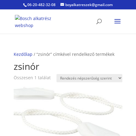
06-20-482-32-08
boyalkatreszek@gmail.com
Kezdőlap
/ “zsinór” címkével rendelkező termékek
zsinór
Összesen 1 találat