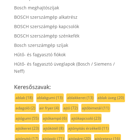
Bosch meghajtószíjak
BOSCH szerszámgép alkatrész
BOSCH szerszámgép kapcsolók
BOSCH szerszámgép szénkefék
Bosch szerszámgép szíjak
Hűtő- és fagyasztó fiókok
Hűtő- és fagyasztó üveglapok (Bosch / Siemens /
Neff)
Keresőszavak:
ablak
(18)
ablakgumi
(13)
ablakkeret
(13)
ablak üveg
(20)
adagoló
(2)
air fryer
(4)
ajtó
(72)
ajtóbimetál
(11)
ajtógumi
(55)
ajtókampó
(6)
ajtókapcsoló
(23)
ajtókeret
(23)
ajtókötél
(8)
ajtónyitás érzékelő
(11)
ajtónyitó
(17)
ajtópolc
(71)
ajtópánt
(20)
ajtóretesz
(16)