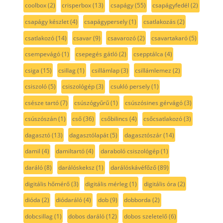
coolbox
(2)
crisperbox
(13)
csapágy
(55)
csapágyfedél
(2)
csapágy készlet
(4)
csapágypersely
(1)
csatlakozás
(2)
csatlakozó
(14)
csavar
(9)
csavarozó
(2)
csavartakaró
(5)
csempevágó
(1)
csepegés gátló
(2)
csepptálca
(4)
csiga
(15)
csillag
(1)
csillámlap
(3)
csillámlemez
(2)
csiszoló
(5)
csiszológép
(3)
csukló persely
(1)
csésze tartó
(7)
csúszógyűrű
(1)
csúszósines gérvágó
(3)
csúszószán
(1)
cső
(36)
csőbilincs
(4)
csőcsatlakozó
(3)
dagasztó
(13)
dagasztólapát
(5)
dagasztószár
(14)
damil
(4)
damiltartó
(4)
daraboló csiszológép
(1)
daráló
(8)
darálóskeksz
(1)
darálóskávéfőző
(89)
digitális hőmérő
(3)
digitális mérleg
(1)
digitális óra
(2)
dióda
(2)
diódaráló
(4)
dob
(9)
dobborda
(2)
dobcsillag
(1)
dobos daráló
(12)
dobos szeletelő
(6)