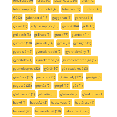
fűnyírókés
(6)
fűrész
(6)
fűszellőztető
(4)
fűtés
(40)
fűtéspumpa
(6)
fűtőbetét
(43)
fűtőszál
(51)
fűtőtest
(45)
G9
(2)
gabonaörlő
(13)
gaggenau
(1)
gerenda
(1)
golyós
(1)
golyóscsapágy
(10)
gomb
(104)
grill
(16)
grillbetét
(3)
grillrács
(5)
gumi
(77)
gumibak
(14)
gumicső
(18)
gumiláb
(14)
gyalu
(3)
gyalugép
(1)
gyerekzár
(2)
gyorsdaraboló
(2)
gyorstokmány
(3)
gyorstöltő
(1)
gyúrókampó
(5)
gyümölcscentrifuga
(12)
gyümölcsprés
(22)
gyűrű
(10)
gáz csatlakozó
(3)
gázrózsa
(17)
gáztepsi
(21)
gáztűzhely
(321)
gázégő
(6)
gégecső
(23)
gépház
(5)
görgő
(12)
gőz
(1)
gőzkivezető
(1)
gőzsütő
(33)
gőzterelő
(2)
gőzállomás
(1)
habkő
(1)
habosító
(2)
habszivacs
(6)
habtárcsa
(1)
habverő
(46)
habverőlapát
(18)
habverőszár
(28)