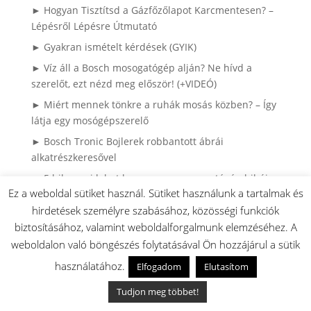
► Hogyan Tisztítsd a Gázfőzőlapot Karcmentesen? –
Lépésről Lépésre Útmutató
► Gyakran ismételt kérdések (GYIK)
► Víz áll a Bosch mosogatógép alján? Ne hívd a
szerelőt, ezt nézd meg először! (+VIDEÓ)
► Miért mennek tönkre a ruhák mosás közben? – Így
látja egy mosógépszerelő
► Bosch Tronic Bojlerek robbantott ábrái
alkatrészkeresővel
► 5 hiba ami lehet hogy nem a mosogatógép hibája:
Ez a weboldal sütiket használ. Sütiket használunk a tartalmak és
► A 10 leggyakoribb hiba a porszívózásnál:
hirdetések személyre szabásához, közösségi funkciók
► 10 Gyakori Tévhit a Mosogatógépekről
biztosításához, valamint weboldalforgalmunk elemzéséhez. A
► Hol található a BOSCH háztartási gépek
weboldalon való böngészés folytatásával Ön hozzájárul a sütik
adattáblája?
használatához.
Elfogadom
Elutasítom
► Porszívó vákuum mérések:
Tudjon meg többet!
► Hosszabb élettartam és hatékonyabb tisztítás: Az