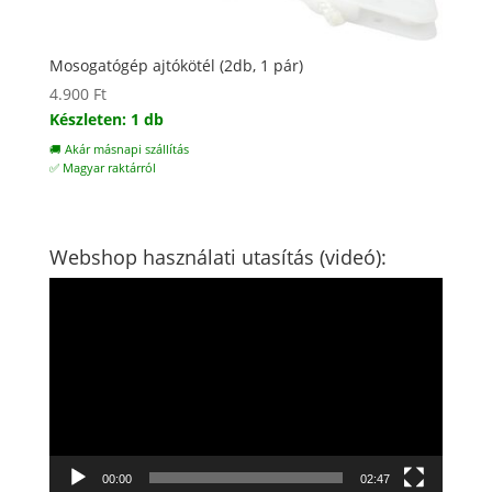
Mosogatógép ajtókötél (2db, 1 pár)
4.900
Ft
Készleten: 1 db
🚚 Akár másnapi szállítás
✅ Magyar raktárról
Webshop használati utasítás (videó):
Videólejátszó
00:00
02:47