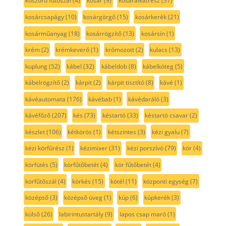
koszorú fűtőszál
(4)
kosár
(9)
kosáralkatrész
(37)
kosárcsapágy
(10)
kosárgörgő
(15)
kosárkerék
(21)
kosárműanyag
(18)
kosárrögzítő
(13)
kosársín
(1)
krém
(2)
krémkeverő
(1)
krómozott
(2)
kulacs
(13)
kuplung
(52)
kábel
(32)
kábeldob
(8)
kábelköteg
(5)
kábelrögzítő
(2)
kárpit
(2)
kárpit tisztító
(8)
kávé
(1)
kávéautomata
(176)
kávébab
(1)
kávédaráló
(3)
kávéfőző
(207)
kés
(73)
késtartó
(33)
késtartó csavar
(2)
készlet
(106)
kétkörös
(1)
kétszintes
(3)
kézi gyalu
(7)
kézi körfűrész
(1)
kézimixer
(31)
kézi porszívó
(79)
kör
(4)
körfütés
(5)
körfűtőbetét
(4)
kör fűtőbetét
(4)
körfűtőszál
(4)
körkés
(15)
kötél
(11)
központi egység
(7)
középső
(3)
középső üveg
(1)
kúp
(6)
kúpkerék
(3)
külső
(26)
labirintustartály
(9)
lapos csap maró
(1)