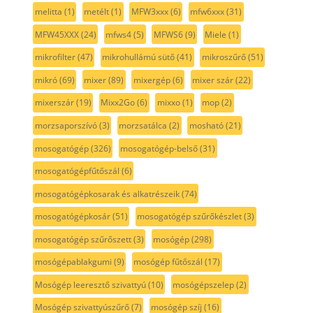
melitta
(1)
metélt
(1)
MFW3xxx
(6)
mfw6xxx
(31)
MFW45XXX
(24)
mfws4
(5)
MFWS6
(9)
Miele
(1)
mikrofilter
(47)
mikrohullámú sütő
(41)
mikroszűrő
(51)
mikró
(69)
mixer
(89)
mixergép
(6)
mixer szár
(22)
mixerszár
(19)
Mixx2Go
(6)
mixxo
(1)
mop
(2)
morzsaporszívó
(3)
morzsatálca
(2)
mosható
(21)
mosogatógép
(326)
mosogatógép-belső
(31)
mosogatógépfűtőszál
(6)
mosogatógépkosarak és alkatrészeik
(74)
mosogatógépkosár
(51)
mosogatógép szűrőkészlet
(3)
mosogatógép szűrőszett
(3)
mosógép
(298)
mosógépablakgumi
(9)
mosógép fűtőszál
(17)
Mosógép leeresztő szivattyú
(10)
mosógépszelep
(2)
Mosógép szivattyúszűrő
(7)
mosógép szíj
(16)