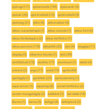
ajtórugó
(11)
ajtótartozék
(194)
ajtózsanér
(6)
ajtózár
(20)
ajtó érzékelő
(13)
ajtóérzékelő
(9)
ajtóüveg
(21)
akksi
(4)
akkumulátor
(6)
akkus csavarbehajtó
(1)
akkus csiszoló
(1)
akkus fúró
(6)
akkus fúrókalapács
(2)
akkus körfűrész
(1)
akkus porszívó
(118)
akkutöltő
(20)
aksi
(4)
alapgép
(11)
alaplap
(5)
alkatrész készlet
(1)
alsó
(39)
alsófűtőszál
(10)
alsóház
(17)
aluminium
(1)
alátét
(4)
antracit
(2)
anya
(11)
anód
(10)
aprító
(64)
aprítógép
(1)
aprítókés
(25)
aprósütemény
(1)
aqua senzor
(1)
aquastop
(6)
asztali körfűrész
(2)
asztali mosogatógép
(2)
babkávé
(1)
bal oldali
(18)
Barino
(1)
barna
(5)
befogó
(4)
befolyócső
(2)