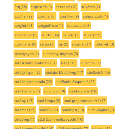
Szíj
(25)
szíjfeszítő
(3)
színtelen
(10)
szívócső
(7)
szívófej
(92)
szórófej
(3)
szórókar
(9)
szögcsiszoló
(1)
szögfúró
(1)
szögpolírozó
(1)
szöszszedő
(3)
szöszszűrő
(5)
szürke
(36)
szűkítő
(2)
szűrő
(175)
szűrőtartó
(6)
sárga
(3)
sín
(5)
sótartály
(7)
sötétkék
(3)
sövénynyíró
(1)
sütemény kinyomó
(3)
sütési funkcióválasztó
(31)
sütő
(315)
sütőajtó
(35)
sütőajtó gumi
(5)
sütőajtó külső üveg
(17)
sütőbelső
(45)
sütő forgókapcsoló
(22)
sütőfunkciókapcsoló
(20)
sütő hőmérő
(1)
sütő izzó
(18)
sütőkapcsoló
(18)
sütőlap
(13)
sütő lámpa
(9)
sütő programválasztó
(17)
sütőrács
(15)
sütősín
(12)
Sütőtepsi
(13)
sütő világítás
(7)
sütőüveg
(1)
sütő üzemmódkapcsoló
(16)
sütő üzemmódváltó
(16)
sűtőajtó tömítés
(7)
tabletta
(16)