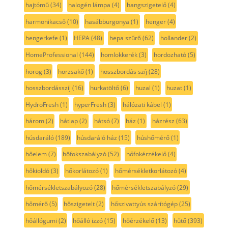
hajtómű
(34)
halogén lámpa
(4)
hangszigetelő
(4)
harmonikacső
(10)
hasábburgonya
(1)
henger
(4)
hengerkefe
(1)
HEPA
(48)
hepa szűrő
(62)
hollander
(2)
HomeProfessional
(144)
homlokkerék
(3)
hordozható
(5)
horog
(3)
horzsakő
(1)
hosszbordás szíj
(28)
hosszbordásszíj
(16)
hurkatöltő
(6)
huzal
(1)
huzat
(1)
HydroFresh
(1)
hyperFresh
(3)
hálózati kábel
(1)
három
(2)
hátlap
(2)
hátsó
(7)
ház
(1)
házrész
(63)
húsdaráló
(189)
húsdaráló ház
(15)
húshőmérő
(1)
hőelem
(7)
hőfokszabályzó
(52)
hőfokérzékelő
(4)
hőkioldó
(3)
hőkorlátozó
(1)
hőmérsékletkorlátozó
(4)
hőmérsékletszabályozó
(28)
hőmérsékletszabályzó
(29)
hőmérő
(5)
hőszigetelt
(2)
hőszivattyús szárítógép
(25)
hőállógumi
(2)
hőálló izzó
(15)
hőérzékelő
(13)
hűtő
(393)