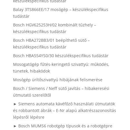
készülékspecifikus tudástár
Balay 3TS866EE/17 mosógép – készülékspecifikus
tudástár
Bosch HGV625253H/02 kombinált tűzhely –
készülékspecifikus tudástár
Bosch HBA272BB3/01 beépíthető sütő –
készülékspecifikus tudástár
Bosch HBA554YS0/30 készülékspecifikus tudástár
Mosogatógép fűtés-keringető szivattyú: működés,
tünetek, hibakódok
Mosógép ürítőszivattyú hibájának felismerése
Bosch / Siemens / Neff sütő javítás – hibakeresési
útmutató szerelőtől
► Siemens automata kávéfőző használati útmutatók
és robbantott ábrák – E-Nr alapú alkatrészazonosítás
lépésről lépésre
► Bosch MUMS6 robotgép típusok és a robotgépre