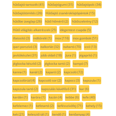
hűtőajtó-tartozék
(41)
hűtőajtógumi
(31)
hűtőajtópolc
(34)
hűtőajtótömítés
(26)
Hűtőajtó zsanérok/ajtópántok
(15)
hűtőbe üveglap
(26)
hűtő hőmérő
(2)
hűtőszekrény
(12)
Hűtő világítás alkatrészek
(25)
idegentest csapda
(5)
illatosító
(3)
indítórelé
(1)
inox
(116)
inox gombok
(51)
ipari porszívó
(3)
italkorlát
(32)
italtartó
(70)
izzó
(13)
javítókészlet
(31)
jobb oldali
(18)
Jura
(1)
jégaprító
(1)
jégkocka készítő
(2)
jégkocka tartó
(2)
kampó
(7)
kanna
(1)
kanál
(2)
kaparó
(2)
kapcsoló
(72)
kapcsolórúd
(4)
kapcsoló sor
(2)
kapocs
(3)
kapszula
(1)
kapszula tartó
(2)
kapszulás kávéfőző
(31)
kar
(6)
kardán
(1)
karóra
(1)
kazán
(4)
kebbe
(6)
kefe
(40)
kefelemez
(1)
kefetartó
(2)
kefésszívófej
(71)
kehely
(15)
kek
(21)
kelesztő tál
(1)
kendő
(1)
kenőanyag
(4)