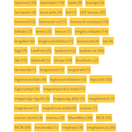
laposszíj
(33)
lapostepsi
(14)
lapát
(9)
lasange
(2)
lassúprés
(4)
lassú prés
(4)
led
(1)
LED lámpa
(20)
leeresztő
(2)
leeresztő cső
(1)
leeresztő szivattyú
(10)
lefedés
(7)
lemez
(5)
lencse
(1)
lengéscsillapító
(14)
lengőkar
(6)
lengő szúrófűrész
(1)
leolvasztó
(4)
lila
(4)
logó
(5)
LowFrost
(5)
lyukasztó
(2)
lyuktárcsa
(34)
láb
(15)
lábfürdő
(1)
lámpa
(16)
láncfűrész
(2)
lánckerék
(1)
lángelosztó
(1)
lángterelő
(1)
légkeverésfűtés
(8)
légkeverésfűtőtest
(5)
légszűrő
(50)
lúgszivattyú
(8)
magasnyomású mosó
(1)
magasság rögzítő
(3)
magasság állító
(3)
maghőmérő
(1)
magnetron
(1)
magnézium anód
(4)
matrac
(1)
matrac tiszító
(3)
matrica
(5)
MaxoMixx
(38)
MC8
(35)
MCM
(98)
mechanika
(1)
meghajtó
(8)
meghajtószíj
(39)