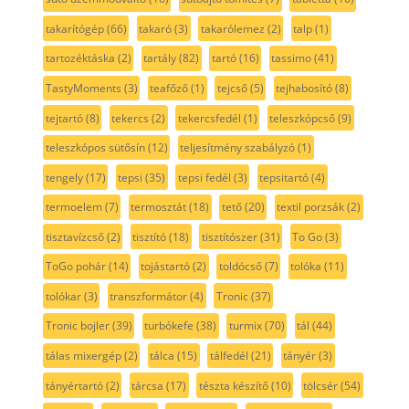
takarítógép
(66)
takaró
(3)
takarólemez
(2)
talp
(1)
tartozéktáska
(2)
tartály
(82)
tartó
(16)
tassimo
(41)
TastyMoments
(3)
teafőző
(1)
tejcső
(5)
tejhabosító
(8)
tejtartó
(8)
tekercs
(2)
tekercsfedél
(1)
teleszkópcső
(9)
teleszkópos sütősín
(12)
teljesítmény szabályzó
(1)
tengely
(17)
tepsi
(35)
tepsi fedél
(3)
tepsitartó
(4)
termoelem
(7)
termosztát
(18)
tető
(20)
textil porzsák
(2)
tisztavízcső
(2)
tisztító
(18)
tisztítószer
(31)
To Go
(3)
ToGo pohár
(14)
tojástartó
(2)
toldócső
(7)
tolóka
(11)
tolókar
(3)
transzformátor
(4)
Tronic
(37)
Tronic bojler
(39)
turbókefe
(38)
turmix
(70)
tál
(44)
tálas mixergép
(2)
tálca
(15)
tálfedél
(21)
tányér
(3)
tányértartó
(2)
tárcsa
(17)
tészta készítő
(10)
tölcsér
(54)