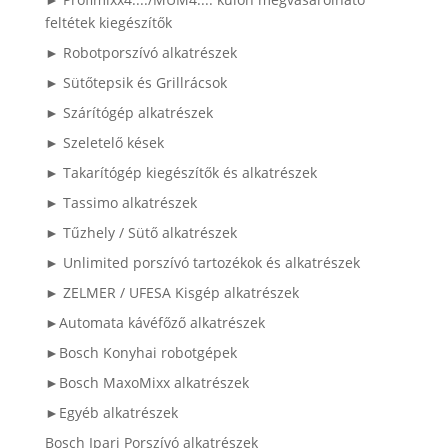
feltétek kiegészítők
► Robotporszívó alkatrészek
► Sütőtepsik és Grillrácsok
► Szárítógép alkatrészek
► Szeletelő kések
► Takarítógép kiegészítők és alkatrészek
► Tassimo alkatrészek
► Tűzhely / Sütő alkatrészek
► Unlimited porszívó tartozékok és alkatrészek
► ZELMER / UFESA Kisgép alkatrészek
►Automata kávéfőző alkatrészek
►Bosch Konyhai robotgépek
►Bosch MaxoMixx alkatrészek
►Egyéb alkatrészek
Bosch Ipari Porszívó alkatrészek