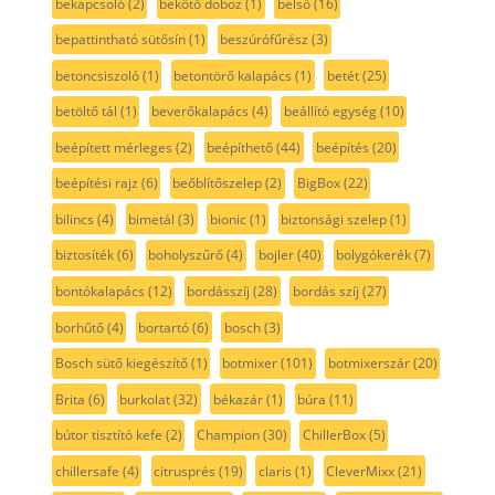
bekapcsoló
(2)
bekötő doboz
(1)
belső
(16)
bepattintható sütősín
(1)
beszúrófűrész
(3)
betoncsiszoló
(1)
betontörő kalapács
(1)
betét
(25)
betöltő tál
(1)
beverőkalapács
(4)
beállító egység
(10)
beépített mérleges
(2)
beépíthető
(44)
beépítés
(20)
beépítési rajz
(6)
beőblítőszelep
(2)
BigBox
(22)
bilincs
(4)
bimetál
(3)
bionic
(1)
biztonsági szelep
(1)
biztosíték
(6)
boholyszűrő
(4)
bojler
(40)
bolygókerék
(7)
bontókalapács
(12)
bordásszíj
(28)
bordás szíj
(27)
borhűtő
(4)
bortartó
(6)
bosch
(3)
Bosch sütő kiegészítő
(1)
botmixer
(101)
botmixerszár
(20)
Brita
(6)
burkolat
(32)
békazár
(1)
búra
(11)
bútor tisztító kefe
(2)
Champion
(30)
ChillerBox
(5)
chillersafe
(4)
citrusprés
(19)
claris
(1)
CleverMixx
(21)