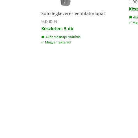
1.9
Kész
Sütő légkeverés ventilátorlapát
🚚 Ak
9.000
Ft
✅ Mag
Készleten: 5 db
🚚 Akár másnapi szállítás
✅ Magyar raktárról