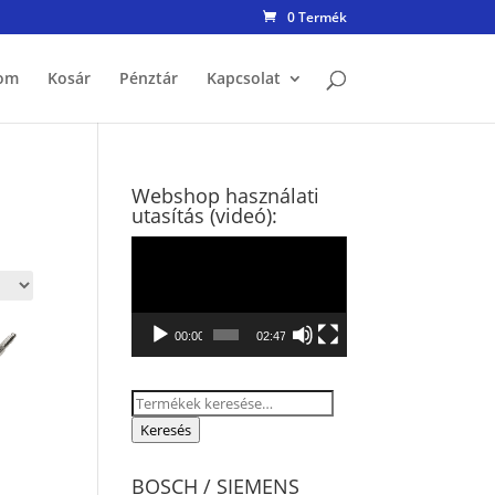
0 Termék
om
Kosár
Pénztár
Kapcsolat
Webshop használati
utasítás (videó):
Videólejátszó
00:00
02:47
Keresés
a
Keresés
következőre:
BOSCH / SIEMENS