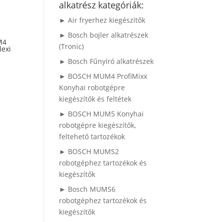
alkatrész kategóriák:
► Air fryerhez kiegészítők
► Bosch bojler alkatrészek
M4
(Tronic)
exi
► Bosch Fűnyíró alkatrészek
► BOSCH MUM4 ProfiMixx
Konyhai robotgépre
kiegészítők és feltétek
► BOSCH MUM5 Konyhai
robotgépre kiegészítők,
feltehető tartozékok
► BOSCH MUMS2
robotgéphez tartozékok és
kiegészítők
► Bosch MUMS6
robotgéphez tartozékok és
kiegészítők