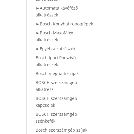
►Automata kávéfőző
alkatrészek
►Bosch Konyhai robotgépek
►Bosch MaxoMixx
alkatrészek
►Egyéb alkatrészek
Bosch Ipari Porszívó
alkatrészek
Bosch meghajtószíjak
BOSCH szerszámgép
alkatrész
BOSCH szerszámgép
kapcsolók
BOSCH szerszámgép
szénkefék
Bosch szerszámgép szíjak