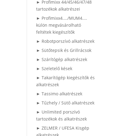
► Profimixx 44/45/46/47/48
tartozékok alkatrészei
► Profimixx4..../MUM4....
külön megvásárolható
feltétek kiegészítők
► Robotporszívó alkatrészek
► Sütőtepsik és Grillrácsok
► Szárítógép alkatrészek
► Szeletelő kések
► Takarítógép kiegészítők és
alkatrészek
► Tassimo alkatrészek
► Tűzhely / Sütő alkatrészek
► Unlimited porszívó
tartozékok és alkatrészek
► ZELMER / UFESA Kisgép
alkatrészek