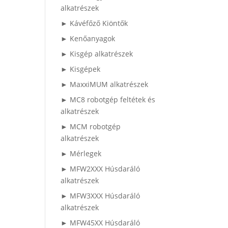
alkatrészek
► Kávéfőző Kiöntők
► Kenőanyagok
► Kisgép alkatrészek
► Kisgépek
► MaxxiMUM alkatrészek
► MC8 robotgép feltétek és
alkatrészek
► MCM robotgép
alkatrészek
► Mérlegek
► MFW2XXX Húsdaráló
alkatrészek
► MFW3XXX Húsdaráló
alkatrészek
► MFW45XX Húsdaráló