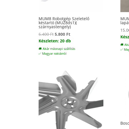
MUM8 Robotgép Szeletelő
MUM9
késtartó (MUZ8ds1)(
lapá
szárnyastengely)
15.
Original
Current
6.400
Ft
5.800
Ft
Kész
price
price
Készleten: 20 db
🚚 Ak
was:
is:
🚚 Akár másnapi szállítás
✅ Mag
6.400 Ft.
5.800 Ft.
✅ Magyar raktárról
Bosc