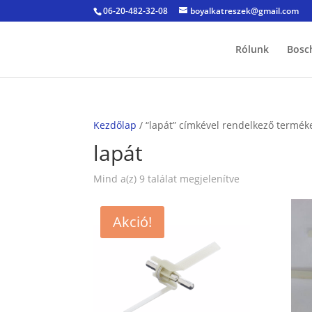
06-20-482-32-08
boyalkatreszek@gmail.com
Rólunk
Bosc
Kezdőlap
/ “lapát” címkével rendelkező termék
lapát
Sorted
Mind a(z) 9 találat megjelenítve
by
popularity
Akció!