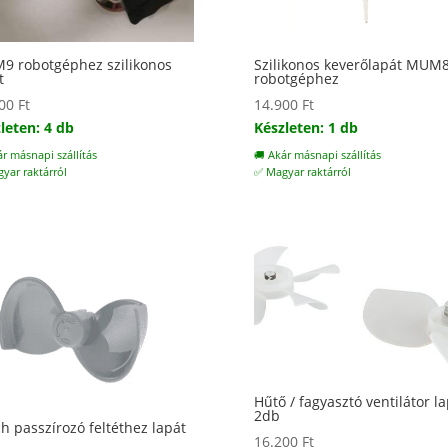
 robotgéphez szilikonos
Szilikonos keverőlapát MUM
t
robotgéphez
000
Ft
14.900
Ft
leten: 4 db
Készleten: 1 db
ár másnapi szállítás
🚚 Akár másnapi szállítás
yar raktárról
✅ Magyar raktárról
Hűtő / fagyasztó ventilátor l
2db
h passzírozó feltéthez lapát
16.200
Ft