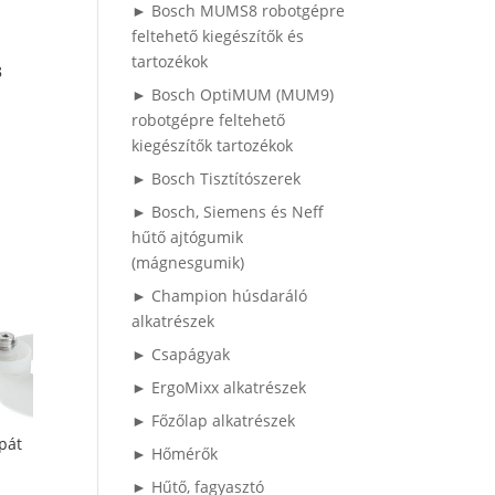
► Bosch MUMS8 robotgépre
feltehető kiegészítők és
tartozékok
8
► Bosch OptiMUM (MUM9)
robotgépre feltehető
kiegészítők tartozékok
► Bosch Tisztítószerek
► Bosch, Siemens és Neff
hűtő ajtógumik
(mágnesgumik)
► Champion húsdaráló
alkatrészek
► Csapágyak
► ErgoMixx alkatrészek
► Főzőlap alkatrészek
apát
► Hőmérők
► Hűtő, fagyasztó