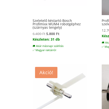
Szeletelő késtartó Bosch
Prof
Profimixx MUM4 robotgéphez
szel
(szárnyas tengely)
12.
Original
Current
6.400
Ft
5.800
Ft
Kész
price
price
Készleten: 31 db
🚚 Ak
was:
is:
🚚 Akár másnapi szállítás
✅ Mag
6.400 Ft.
5.800 Ft.
✅ Magyar raktárról
Akció!