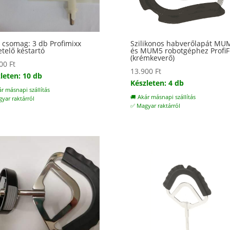
i csomag: 3 db Profimixx
Szilikonos habverőlapát MU
etelő késtartó
és MUM5 robotgéphez ProfiFl
(krémkeverő)
700
Ft
13.900
Ft
leten: 10 db
Készleten: 4 db
ár másnapi szállítás
🚚 Akár másnapi szállítás
yar raktárról
✅ Magyar raktárról