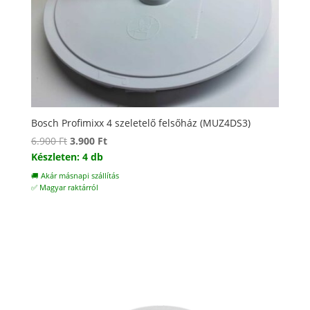
Bosch Profimixx 4 szeletelő felsőház (MUZ4DS3)
Original
Current
6.900
Ft
3.900
Ft
price
price
Készleten: 4 db
was:
is:
🚚 Akár másnapi szállítás
6.900 Ft.
3.900 Ft.
✅ Magyar raktárról