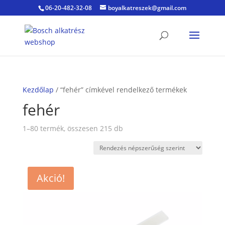
06-20-482-32-08
boyalkatreszek@gmail.com
Kezdőlap
/ “fehér” címkével rendelkező termékek
fehér
Sorted
1–80 termék, összesen 215 db
by
popularity
Akció!