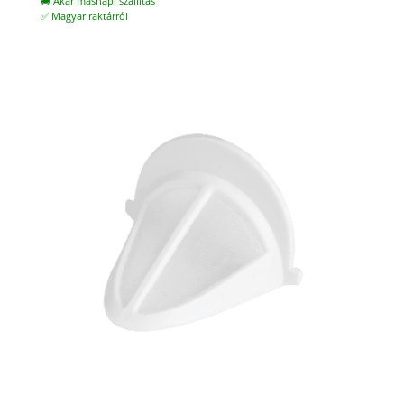
🚚 Akár másnapi szállítás
✅ Magyar raktárról