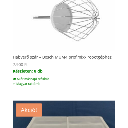
Habverő szár – Bosch MUM4 profimixx robotgéphez
7.900
Ft
Készleten: 8 db
🚚 Akár másnapi szállítás
✅ Magyar raktárról
Akció!