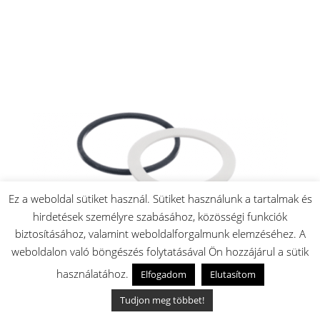
Ez a weboldal sütiket használ. Sütiket használunk a tartalmak és
hirdetések személyre szabásához, közösségi funkciók
biztosításához, valamint weboldalforgalmunk elemzéséhez. A
weboldalon való böngészés folytatásával Ön hozzájárul a sütik
használatához.
Elfogadom
Elutasítom
Bosch Profimixx4 mixerfeltét (MUZ4MX2) tömítés
Tudjon meg többet!
3.100
Ft