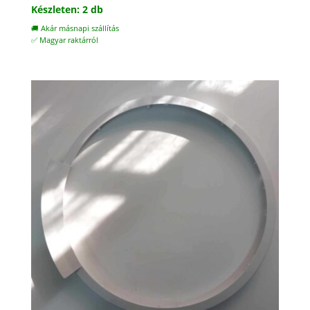
Készleten: 2 db
🚚 Akár másnapi szállítás
✅ Magyar raktárról