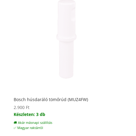
Bosch húsdaráló tömőrúd (MUZ4FW)
2.900
Ft
Készleten: 3 db
🚚 Akár másnapi szállítás
✅ Magyar raktárról