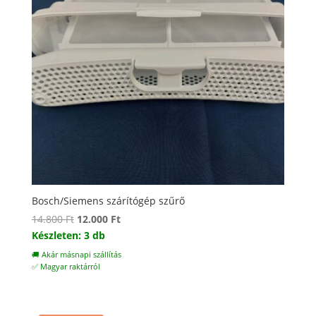
Bosch/Siemens szárítógép szűrő
Original
Current
14.800
Ft
12.000
Ft
price
price
Készleten: 3 db
was:
is:
🚚 Akár másnapi szállítás
14.800 Ft.
12.000 Ft.
✅ Magyar raktárról