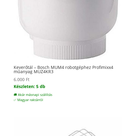
Keverőtál – Bosch MUM4 robotgéphez Profimixx4
műanyag MUZ4KR3
6.000
Ft
Készleten: 5 db
🚚 Akár másnapi szállítás
✅ Magyar raktárról