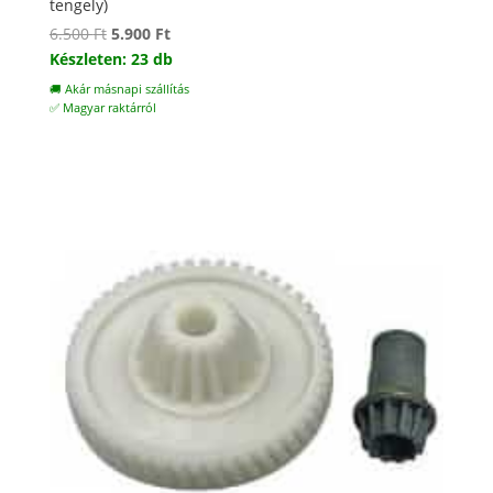
tengely)
Original
Current
6.500
Ft
5.900
Ft
price
price
Készleten: 23 db
was:
is:
🚚 Akár másnapi szállítás
6.500 Ft.
5.900 Ft.
✅ Magyar raktárról