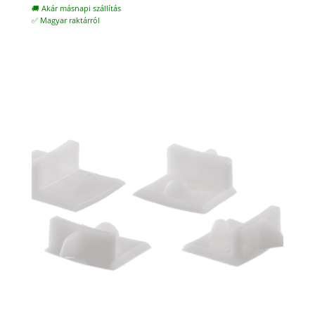
was:
is:
🚚 Akár másnapi szállítás
7.800 Ft.
6.800 Ft.
✅ Magyar raktárról