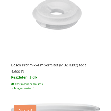
Bosch Profimixx4 mixerfeltét (MUZ4MX2) fedél
4.600
Ft
Készleten: 5 db
🚚 Akár másnapi szállítás
✅ Magyar raktárról
Akció!