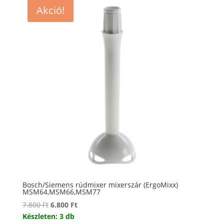
Akció!
Bosch/Siemens rúdmixer mixerszár (ErgoMixx)
MSM64,MSM66,MSM77
Original
Current
7.800
Ft
6.800
Ft
price
price
Készleten: 3 db