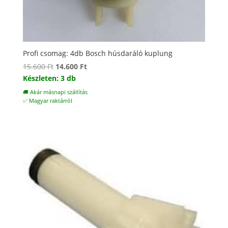
Profi csomag: 4db Bosch húsdaráló kuplung
Original
Current
15.600
Ft
14.600
Ft
price
price
Készleten: 3 db
was:
is:
🚚 Akár másnapi szállítás
15.600 Ft.
14.600 Ft.
✅ Magyar raktárról