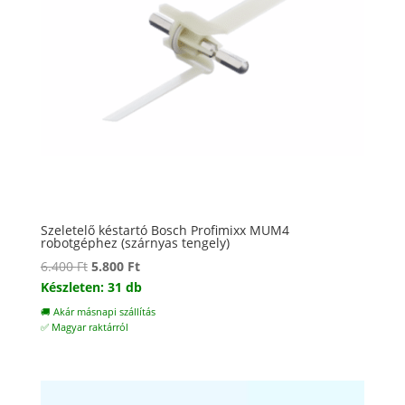
Szeletelő késtartó Bosch Profimixx MUM4
robotgéphez (szárnyas tengely)
Original
Current
6.400
Ft
5.800
Ft
price
price
Készleten: 31 db
was:
is:
🚚 Akár másnapi szállítás
6.400 Ft.
5.800 Ft.
✅ Magyar raktárról