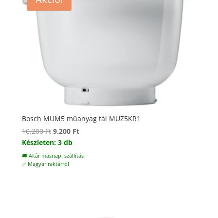
Bosch MUM5 műanyag tál MUZ5KR1
Original
Current
10.200
Ft
9.200
Ft
price
price
Készleten: 3 db
was:
is:
🚚 Akár másnapi szállítás
10.200 Ft.
9.200 Ft.
✅ Magyar raktárról