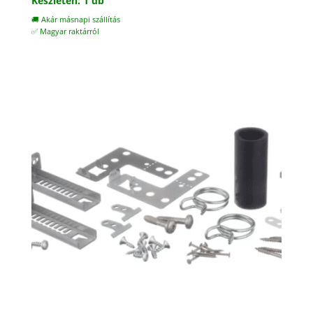
Készleten: 1 db
🚚 Akár másnapi szállítás
✅ Magyar raktárról