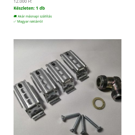
12.000
Ft
Készleten: 1 db
🚚 Akár másnapi szállítás
✅ Magyar raktárról