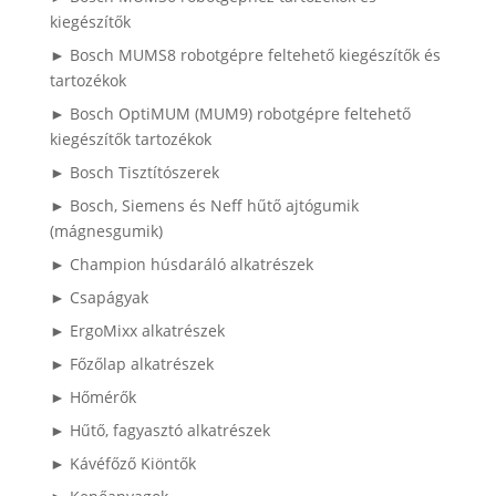
kiegészítők
► Bosch MUMS8 robotgépre feltehető kiegészítők és
tartozékok
► Bosch OptiMUM (MUM9) robotgépre feltehető
kiegészítők tartozékok
► Bosch Tisztítószerek
► Bosch, Siemens és Neff hűtő ajtógumik
(mágnesgumik)
► Champion húsdaráló alkatrészek
► Csapágyak
► ErgoMixx alkatrészek
► Főzőlap alkatrészek
► Hőmérők
► Hűtő, fagyasztó alkatrészek
► Kávéfőző Kiöntők