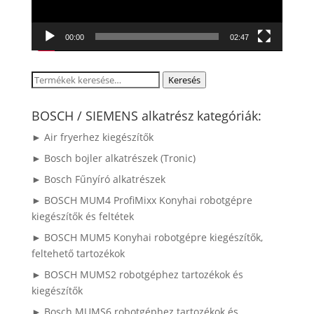
00:00
02:47
Keresés
Keresés
a
következőre:
BOSCH / SIEMENS alkatrész kategóriák:
► Air fryerhez kiegészítők
► Bosch bojler alkatrészek (Tronic)
► Bosch Fűnyíró alkatrészek
► BOSCH MUM4 ProfiMixx Konyhai robotgépre
kiegészítők és feltétek
► BOSCH MUM5 Konyhai robotgépre kiegészítők,
feltehető tartozékok
► BOSCH MUMS2 robotgéphez tartozékok és
kiegészítők
► Bosch MUMS6 robotgéphez tartozékok és