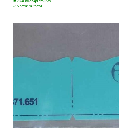
🚚 Akár másnapi szállítás
✅ Magyar raktárról