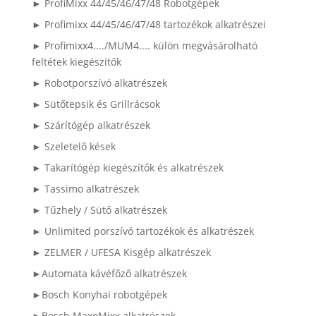
► ProfiMixx 44/45/46/47/48 Robotgépek
► Profimixx 44/45/46/47/48 tartozékok alkatrészei
► Profimixx4..../MUM4.... külön megvásárolható
feltétek kiegészítők
► Robotporszívó alkatrészek
► Sütőtepsik és Grillrácsok
► Szárítógép alkatrészek
► Szeletelő kések
► Takarítógép kiegészítők és alkatrészek
► Tassimo alkatrészek
► Tűzhely / Sütő alkatrészek
► Unlimited porszívó tartozékok és alkatrészek
► ZELMER / UFESA Kisgép alkatrészek
►Automata kávéfőző alkatrészek
►Bosch Konyhai robotgépek
►Bosch MaxoMixx alkatrészek