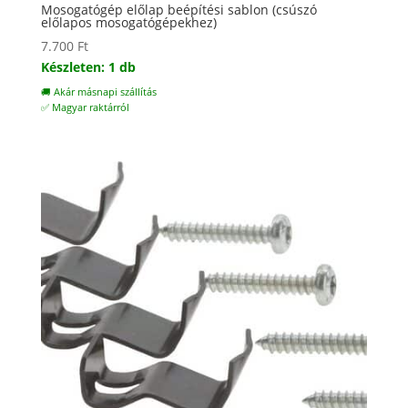
Mosogatógép előlap beépítési sablon (csúszó
előlapos mosogatógépekhez)
7.700
Ft
Készleten: 1 db
🚚 Akár másnapi szállítás
✅ Magyar raktárról