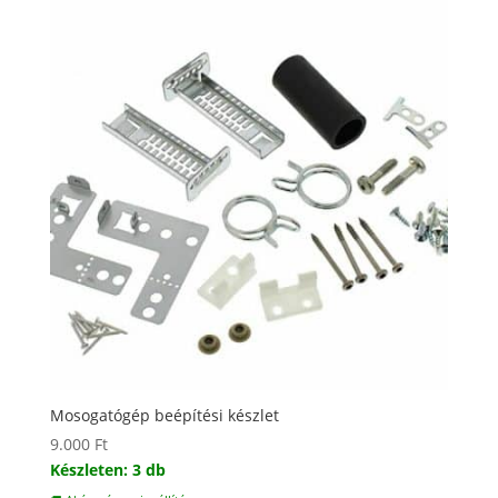
Mosogatógép beépítési készlet
9.000
Ft
Készleten: 3 db