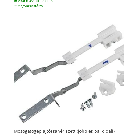
🚚 Akár másnapi szállítás
✅ Magyar raktárról
Mosogatógép ajtózsanér szett (jobb és bal oldali)