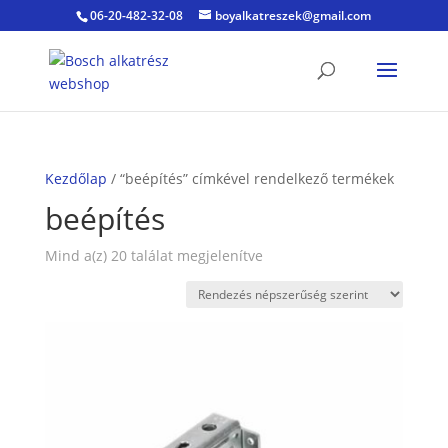
06-20-482-32-08
boyalkatreszek@gmail.com
Kezdőlap
/ “beépítés” címkével rendelkező termékek
beépítés
Sorted
Mind a(z) 20 találat megjelenítve
by
popularity