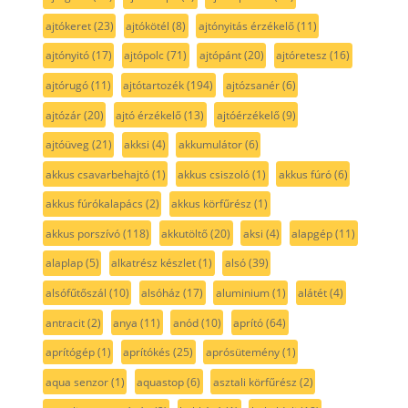
ajtókeret
(23)
ajtókötél
(8)
ajtónyitás érzékelő
(11)
ajtónyitó
(17)
ajtópolc
(71)
ajtópánt
(20)
ajtóretesz
(16)
ajtórugó
(11)
ajtótartozék
(194)
ajtózsanér
(6)
ajtózár
(20)
ajtó érzékelő
(13)
ajtóérzékelő
(9)
ajtóüveg
(21)
akksi
(4)
akkumulátor
(6)
akkus csavarbehajtó
(1)
akkus csiszoló
(1)
akkus fúró
(6)
akkus fúrókalapács
(2)
akkus körfűrész
(1)
akkus porszívó
(118)
akkutöltő
(20)
aksi
(4)
alapgép
(11)
alaplap
(5)
alkatrész készlet
(1)
alsó
(39)
alsófűtőszál
(10)
alsóház
(17)
aluminium
(1)
alátét
(4)
antracit
(2)
anya
(11)
anód
(10)
aprító
(64)
aprítógép
(1)
aprítókés
(25)
aprósütemény
(1)
aqua senzor
(1)
aquastop
(6)
asztali körfűrész
(2)