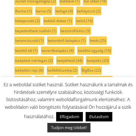
asztali mosogatógép
(2)
babkávé
(1)
bal oldali
(18)
Barino
(1)
barna
(5)
befogó
(4)
befolyócső
(2)
bekapcsoló
(2)
bekötő doboz
(1)
belső
(16)
bepattintható sütősín
(1)
beszúrófűrész
(3)
betoncsiszoló
(1)
betontörő kalapács
(1)
betét
(25)
betöltő tál
(1)
beverőkalapács
(4)
beállító egység
(10)
beépített mérleges
(2)
beépíthető
(44)
beépítés
(20)
beépítési rajz
(6)
beőblítőszelep
(2)
BigBox
(22)
bilincs
(4)
bimetál
(3)
bionic
(1)
biztonsági szelep
(1)
Ez a weboldal sütiket használ. Sütiket használunk a tartalmak és
biztosíték
(6)
boholyszűrő
(4)
bojler
(40)
bolygókerék
(7)
hirdetések személyre szabásához, közösségi funkciók
biztosításához, valamint weboldalforgalmunk elemzéséhez. A
bontókalapács
(12)
bordásszíj
(28)
bordás szíj
(27)
weboldalon való böngészés folytatásával Ön hozzájárul a sütik
borhűtő
(4)
bortartó
(6)
bosch
(3)
használatához.
Elfogadom
Elutasítom
Bosch sütő kiegészítő
(1)
botmixer
(101)
botmixerszár
(20)
Tudjon meg többet!
Brita
(6)
burkolat
(32)
békazár
(1)
búra
(11)