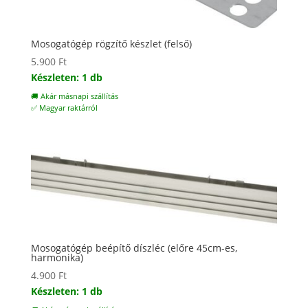
Mosogatógép rögzítő készlet (felső)
5.900
Ft
Készleten: 1 db
🚚 Akár másnapi szállítás
✅ Magyar raktárról
Mosogatógép beépítő díszléc (előre 45cm-es,
harmonika)
4.900
Ft
Készleten: 1 db