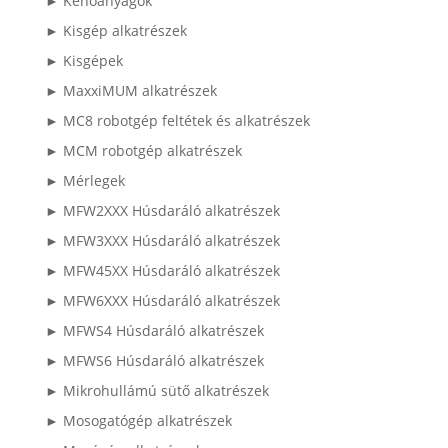
► Kenőanyagok
► Kisgép alkatrészek
► Kisgépek
► MaxxiMUM alkatrészek
► MC8 robotgép feltétek és alkatrészek
► MCM robotgép alkatrészek
► Mérlegek
► MFW2XXX Húsdaráló alkatrészek
► MFW3XXX Húsdaráló alkatrészek
► MFW45XX Húsdaráló alkatrészek
► MFW6XXX Húsdaráló alkatrészek
► MFWS4 Húsdaráló alkatrészek
► MFWS6 Húsdaráló alkatrészek
► Mikrohullámú sütő alkatrészek
► Mosogatógép alkatrészek