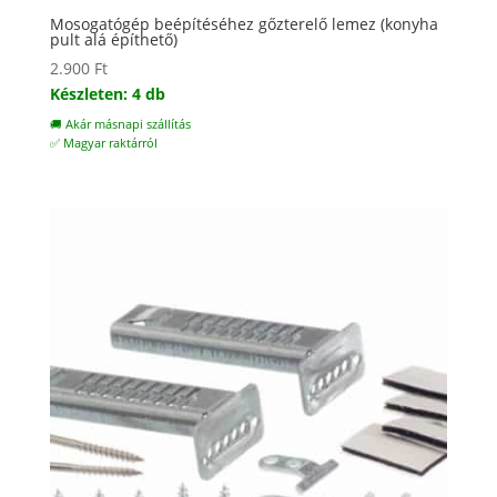
Mosogatógép beépítéséhez gőzterelő lemez (konyha
pult alá építhető)
2.900
Ft
Készleten: 4 db
🚚 Akár másnapi szállítás
✅ Magyar raktárról