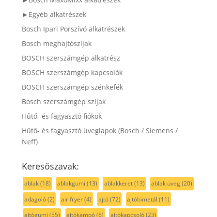
►Egyéb alkatrészek
Bosch Ipari Porszívó alkatrészek
Bosch meghajtószíjak
BOSCH szerszámgép alkatrész
BOSCH szerszámgép kapcsolók
BOSCH szerszámgép szénkefék
Bosch szerszámgép szíjak
Hűtő- és fagyasztó fiókok
Hűtő- és fagyasztó üveglapok (Bosch / Siemens /
Neff)
Keresőszavak:
ablak
(18)
ablakgumi
(13)
ablakkeret
(13)
ablak üveg
(20)
adagoló
(2)
air fryer
(4)
ajtó
(72)
ajtóbimetál
(11)
ajtógumi
(55)
ajtókampó
(6)
ajtókapcsoló
(23)