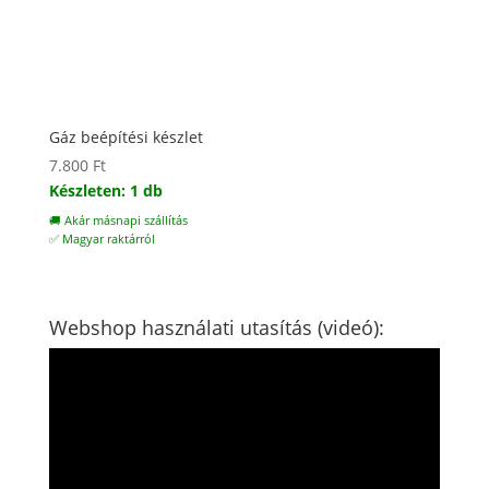
Gáz beépítési készlet
7.800
Ft
Készleten: 1 db
🚚 Akár másnapi szállítás
✅ Magyar raktárról
Webshop használati utasítás (videó):
Videólejátszó