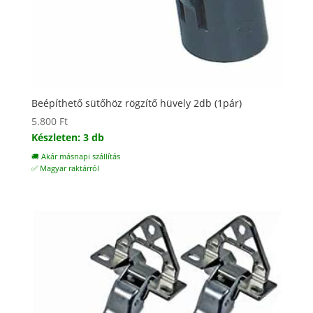
Beépíthető sütőhöz rögzítő hüvely 2db (1pár)
5.800
Ft
Készleten: 3 db
🚚 Akár másnapi szállítás
✅ Magyar raktárról