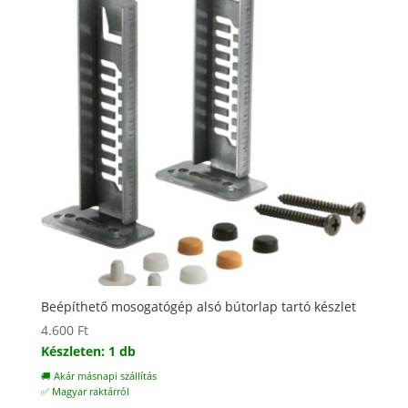
Beépíthető mosogatógép alsó bútorlap tartó készlet
4.600
Ft
Készleten: 1 db
🚚 Akár másnapi szállítás
✅ Magyar raktárról