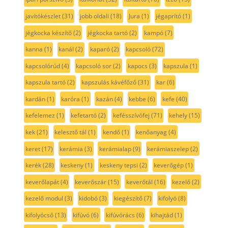
javítókészlet
(31)
jobb oldali
(18)
Jura
(1)
jégaprító
(1)
jégkocka készítő
(2)
jégkocka tartó
(2)
kampó
(7)
kanna
(1)
kanál
(2)
kaparó
(2)
kapcsoló
(72)
kapcsolórúd
(4)
kapcsoló sor
(2)
kapocs
(3)
kapszula
(1)
kapszula tartó
(2)
kapszulás kávéfőző
(31)
kar
(6)
kardán
(1)
karóra
(1)
kazán
(4)
kebbe
(6)
kefe
(40)
kefelemez
(1)
kefetartó
(2)
kefésszívófej
(71)
kehely
(15)
kek
(21)
kelesztő tál
(1)
kendő
(1)
kenőanyag
(4)
keret
(17)
kerámia
(3)
kerámialap
(9)
kerámiaszelep
(2)
kerék
(28)
keskeny
(1)
keskeny tepsi
(2)
keverőgép
(1)
keverőlapát
(4)
keverőszár
(15)
keverőtál
(16)
kezelő
(2)
kezelő modul
(3)
kidobó
(3)
kiegészítő
(7)
kifolyó
(8)
kifolyócső
(13)
kifúvó
(6)
kifúvórács
(6)
kihajtád
(1)