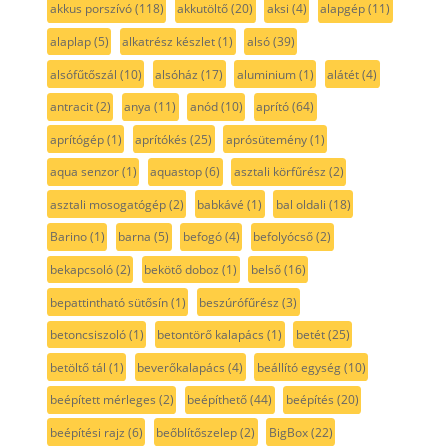
akkus porszívó
(118)
akkutöltő
(20)
aksi
(4)
alapgép
(11)
alaplap
(5)
alkatrész készlet
(1)
alsó
(39)
alsófűtőszál
(10)
alsóház
(17)
aluminium
(1)
alátét
(4)
antracit
(2)
anya
(11)
anód
(10)
aprító
(64)
aprítógép
(1)
aprítókés
(25)
aprósütemény
(1)
aqua senzor
(1)
aquastop
(6)
asztali körfűrész
(2)
asztali mosogatógép
(2)
babkávé
(1)
bal oldali
(18)
Barino
(1)
barna
(5)
befogó
(4)
befolyócső
(2)
bekapcsoló
(2)
bekötő doboz
(1)
belső
(16)
bepattintható sütősín
(1)
beszúrófűrész
(3)
betoncsiszoló
(1)
betontörő kalapács
(1)
betét
(25)
betöltő tál
(1)
beverőkalapács
(4)
beállító egység
(10)
beépített mérleges
(2)
beépíthető
(44)
beépítés
(20)
beépítési rajz
(6)
beőblítőszelep
(2)
BigBox
(22)