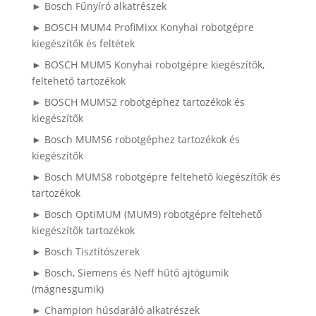
► Bosch Fűnyíró alkatrészek
► BOSCH MUM4 ProfiMixx Konyhai robotgépre
kiegészítők és feltétek
► BOSCH MUM5 Konyhai robotgépre kiegészítők,
feltehető tartozékok
► BOSCH MUMS2 robotgéphez tartozékok és
kiegészítők
► Bosch MUMS6 robotgéphez tartozékok és
kiegészítők
► Bosch MUMS8 robotgépre feltehető kiegészítők és
tartozékok
► Bosch OptiMUM (MUM9) robotgépre feltehető
kiegészítők tartozékok
► Bosch Tisztítószerek
► Bosch, Siemens és Neff hűtő ajtógumik
(mágnesgumik)
► Champion húsdaráló alkatrészek