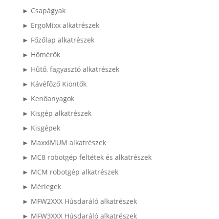
► Csapágyak
► ErgoMixx alkatrészek
► Főzőlap alkatrészek
► Hőmérők
► Hűtő, fagyasztó alkatrészek
► Kávéfőző Kiöntők
► Kenőanyagok
► Kisgép alkatrészek
► Kisgépek
► MaxxiMUM alkatrészek
► MC8 robotgép feltétek és alkatrészek
► MCM robotgép alkatrészek
► Mérlegek
► MFW2XXX Húsdaráló alkatrészek
► MFW3XXX Húsdaráló alkatrészek