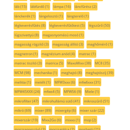
láb
(15)
lábfürdő
(1)
lámpa
(16)
láncfűrész
(2)
lánckerék
(1)
lángelosztó
(1)
lángterelő
(1)
légkeverésfűtés
(8)
légkeverésfűtőtest
(5)
légszűrő
(50)
lúgszivattyú
(8)
magasnyomású mosó
(1)
magasság rögzítő
(3)
magasság állító
(3)
maghőmérő
(1)
magnetron
(1)
magnézium anód
(4)
matrac
(1)
matrac tiszító
(3)
matrica
(5)
MaxoMixx
(38)
MC8
(35)
MCM
(98)
mechanika
(1)
meghajtó
(8)
meghajtószíj
(39)
melitta
(1)
metélt
(1)
MFW3xxx
(6)
mfw6xxx
(31)
MFW45XXX
(24)
mfws4
(5)
MFWS6
(9)
Miele
(1)
mikrofilter
(47)
mikrohullámú sütő
(41)
mikroszűrő
(51)
mikró
(69)
mixer
(89)
mixergép
(6)
mixer szár
(22)
mixerszár
(19)
Mixx2Go
(6)
mixxo
(1)
mop
(2)
morzsaporszívó
(3)
morzsatálca
(2)
mosható
(21)