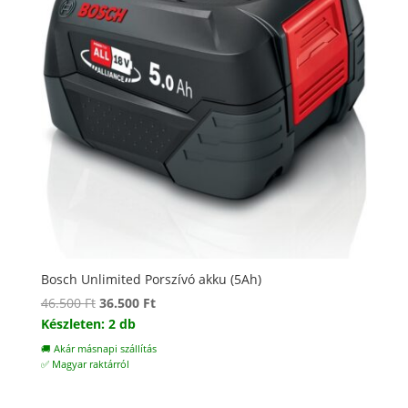
Bosch Unlimited Porszívó akku (5Ah)
Original
Current
46.500
Ft
36.500
Ft
price
price
Készleten: 2 db
was:
is:
🚚 Akár másnapi szállítás
46.500 Ft.
36.500 Ft.
✅ Magyar raktárról