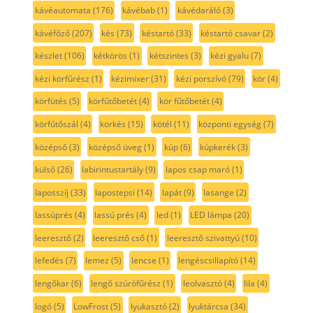
kávéautomata
(176)
kávébab
(1)
kávédaráló
(3)
kávéfőző
(207)
kés
(73)
késtartó
(33)
késtartó csavar
(2)
készlet
(106)
kétkörös
(1)
kétszintes
(3)
kézi gyalu
(7)
kézi körfűrész
(1)
kézimixer
(31)
kézi porszívó
(79)
kör
(4)
körfütés
(5)
körfűtőbetét
(4)
kör fűtőbetét
(4)
körfűtőszál
(4)
körkés
(15)
kötél
(11)
központi egység
(7)
középső
(3)
középső üveg
(1)
kúp
(6)
kúpkerék
(3)
külső
(26)
labirintustartály
(9)
lapos csap maró
(1)
laposszíj
(33)
lapostepsi
(14)
lapát
(9)
lasange
(2)
lassúprés
(4)
lassú prés
(4)
led
(1)
LED lámpa
(20)
leeresztő
(2)
leeresztő cső
(1)
leeresztő szivattyú
(10)
lefedés
(7)
lemez
(5)
lencse
(1)
lengéscsillapító
(14)
lengőkar
(6)
lengő szúrófűrész
(1)
leolvasztó
(4)
lila
(4)
logó
(5)
LowFrost
(5)
lyukasztó
(2)
lyuktárcsa
(34)