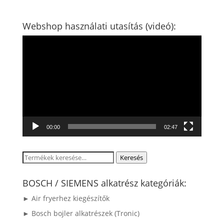
Webshop használati utasítás (videó):
Videólejátszó
00:00
02:47
Keresés
Keresés
a
következőre:
BOSCH / SIEMENS alkatrész kategóriák:
► Air fryerhez kiegészítők
► Bosch bojler alkatrészek (Tronic)