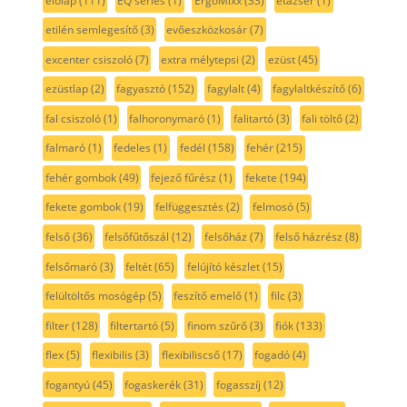
előlap
(111)
EQ series
(1)
ErgoMixx
(33)
etazser
(1)
etilén semlegesítő
(3)
evőeszközkosár
(7)
excenter csiszoló
(7)
extra mélytepsi
(2)
ezüst
(45)
ezüstlap
(2)
fagyasztó
(152)
fagylalt
(4)
fagylaltkészítő
(6)
fal csiszoló
(1)
falhoronymaró
(1)
falitartó
(3)
fali töltő
(2)
falmaró
(1)
fedeles
(1)
fedél
(158)
fehér
(215)
fehér gombok
(49)
fejező fűrész
(1)
fekete
(194)
fekete gombok
(19)
felfüggesztés
(2)
felmosó
(5)
felső
(36)
felsőfűtőszál
(12)
felsőház
(7)
felső házrész
(8)
felsőmaró
(3)
feltét
(65)
felújító készlet
(15)
felültöltős mosógép
(5)
feszítő emelő
(1)
filc
(3)
filter
(128)
filtertartó
(5)
finom szűrő
(3)
fiók
(133)
flex
(5)
flexibilis
(3)
flexibiliscső
(17)
fogadó
(4)
fogantyú
(45)
fogaskerék
(31)
fogasszíj
(12)