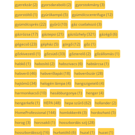
gyerekzár
(2)
gyorsdaraboló
(2)
gyorstokmány
(3)
gyorstöltő
(1)
gyúrókampó
(5)
gyümölcscentrifuga
(12)
gyümölcsprés
(22)
gyűrű
(10)
gáz csatlakozó
(3)
gázrózsa
(17)
gáztepsi
(21)
gáztűzhely
(321)
gázégő
(6)
gégecső
(23)
gépház
(5)
görgő
(12)
gőz
(1)
gőzkivezető
(1)
gőzsütő
(33)
gőzterelő
(2)
gőzállomás
(1)
habkő
(1)
habosító
(2)
habszivacs
(6)
habtárcsa
(1)
habverő
(46)
habverőlapát
(18)
habverőszár
(28)
hajtómű
(34)
halogén lámpa
(4)
hangszigetelő
(4)
harmonikacső
(10)
hasábburgonya
(1)
henger
(4)
hengerkefe
(1)
HEPA
(48)
hepa szűrő
(62)
hollander
(2)
HomeProfessional
(144)
homlokkerék
(3)
hordozható
(5)
horog
(3)
horzsakő
(1)
hosszbordás szíj
(28)
hosszbordásszíj
(16)
hurkatöltő
(6)
huzal
(1)
huzat
(1)