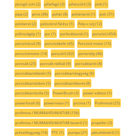
pezsgő szín
(2)
pihefogó
(3)
piheszűrő
(3)
pink
(1)
pipa
(2)
piros
(46)
pohár
(8)
pohártartó
(1)
polc
(51)
polckeret
(2)
polisztirol fűrész
(1)
Poly-v szíj
(12)
polírozógép
(1)
por
(1)
porleválasztó
(1)
porszívó
(454)
porszívócső
(9)
porszívókefe
(45)
Porszívó motor
(15)
porszívómotor
(14)
porszűrő
(62)
portartály
(46)
porzsák
(25)
porzsák nélküli
(9)
porzsáktartó
(8)
porzsáktartóbetét
(5)
porzsáktartóegység
(6)
porzsáktartóidom
(5)
porzsáktartókeret
(8)
porzsáktartóvilla
(5)
PowerBrush
(3)
power edition
(1)
powerforall
(6)
powermaxx
(1)
prizma
(1)
ProAnimal
(25)
profimixx / MUM44/45/46/47/48
(156)
profimixx / MUM44/45/46/47/48 keverő
(1)
propeller
(3)
préselőegység
(14)
PTC
(1)
pumpa
(21)
pálcahőmérő
(1)