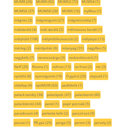
MUM8
(26)
MUM9
(92)
MUMS2
(72)
MUMS4
(1)
MUMS6
(37)
MUMS8
(28)
MUMX
(16)
myMixx
(1)
mágnes
(2)
mágnesgumi
(27)
mágnesszelep
(7)
mákdaráló
(4)
mák daráló
(2)
méhviaszos kendő
(1)
mélyhűtő
(108)
mélyhűtőleolvasztó
(2)
mélytepsi
(13)
mérleg
(2)
mérőpohár
(6)
műanyag
(31)
nagyflex
(5)
nagykefe
(7)
narancssárga
(3)
nedvesköszörű
(1)
Neff
(20)
Nivona
(1)
nofrost
(13)
no frost
(2)
ntc
(3)
nyitófül
(8)
nyomógomb
(19)
O-gyűrű
(20)
olajsütő
(1)
oldallap
(4)
optiMUM
(63)
padlókefe
(1)
palack-tartály
(34)
palackpolc
(47)
palacktartó
(40)
palacktároló
(34)
panel
(1)
papír porzsák
(5)
paradicsom
(4)
parketta kefe
(2)
passzírozó
(9)
paszta
(1)
PB gáz
(25)
penge
(5)
perem
(3)
persely
(2)