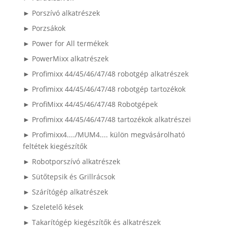
► Porszívó alkatrészek
► Porzsákok
► Power for All termékek
► PowerMixx alkatrészek
► Profimixx 44/45/46/47/48 robotgép alkatrészek
► Profimixx 44/45/46/47/48 robotgép tartozékok
► ProfiMixx 44/45/46/47/48 Robotgépek
► Profimixx 44/45/46/47/48 tartozékok alkatrészei
► Profimixx4..../MUM4.... külön megvásárolható
feltétek kiegészítők
► Robotporszívó alkatrészek
► Sütőtepsik és Grillrácsok
► Szárítógép alkatrészek
► Szeletelő kések
► Takarítógép kiegészítők és alkatrészek