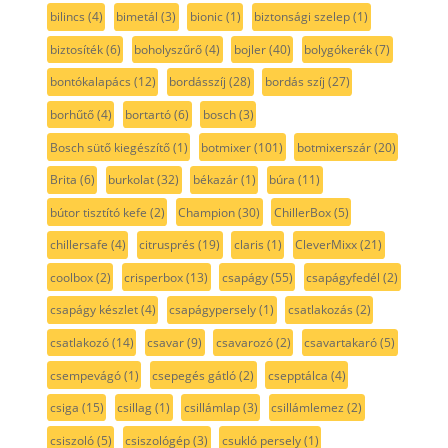
bilincs
(4)
bimetál
(3)
bionic
(1)
biztonsági szelep
(1)
biztosíték
(6)
boholyszűrő
(4)
bojler
(40)
bolygókerék
(7)
bontókalapács
(12)
bordásszíj
(28)
bordás szíj
(27)
borhűtő
(4)
bortartó
(6)
bosch
(3)
Bosch sütő kiegészítő
(1)
botmixer
(101)
botmixerszár
(20)
Brita
(6)
burkolat
(32)
békazár
(1)
búra
(11)
bútor tisztító kefe
(2)
Champion
(30)
ChillerBox
(5)
chillersafe
(4)
citrusprés
(19)
claris
(1)
CleverMixx
(21)
coolbox
(2)
crisperbox
(13)
csapágy
(55)
csapágyfedél
(2)
csapágy készlet
(4)
csapágypersely
(1)
csatlakozás
(2)
csatlakozó
(14)
csavar
(9)
csavarozó
(2)
csavartakaró
(5)
csempevágó
(1)
csepegés gátló
(2)
csepptálca
(4)
csiga
(15)
csillag
(1)
csillámlap
(3)
csillámlemez
(2)
csiszoló
(5)
csiszológép
(3)
csukló persely
(1)