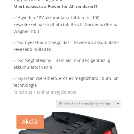
Miért válassza a Power for All rendszert?
✅ Egyetlen 18V akkumulátor több mint 100
készülékkel használható (pl. Bosch, Gardena, Gloria,
Wagner stb.)
✅ Környezetbarát megoldás – kevesebb akkumulátor,
kevesebb hulladék
✅ Költséghatékony – nem kell minden géphez új
akkumulátort venni
✅ Gyorsan cserélhető, erős és megbízható lítium-ion
technológia
Sorted
Mind a(z) 7 találat megjelenítve
by
popularity
Akció!