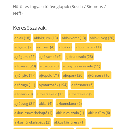
Hűtő- és fagyasztó üveglapok (Bosch / Siemens /
Neff)
Keresőszavak:
ablak
(18)
ablakgumi
(13)
ablakkeret
(13)
ablak üveg
(20)
adagoló
(2)
air fryer
(4)
ajtó
(72)
ajtóbimetál
(11)
ajtógumi
(55)
ajtókampó
(6)
ajtókapcsoló
(23)
ajtókeret
(23)
ajtókötél
(8)
ajtónyitás érzékelő
(11)
ajtónyitó
(17)
ajtópolc
(71)
ajtópánt
(20)
ajtóretesz
(16)
ajtórugó
(11)
ajtótartozék
(194)
ajtózsanér
(6)
ajtózár
(20)
ajtó érzékelő
(13)
ajtóérzékelő
(9)
ajtóüveg
(21)
akksi
(4)
akkumulátor
(6)
akkus csavarbehajtó
(1)
akkus csiszoló
(1)
akkus fúró
(6)
akkus fúrókalapács
(2)
akkus körfűrész
(1)