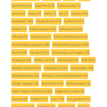
HydroFresh
(1)
hyperFresh
(3)
hálózati kábel
(1)
három
(2)
hátlap
(2)
hátsó
(7)
ház
(1)
házrész
(63)
húsdaráló
(189)
húsdaráló ház
(15)
húshőmérő
(1)
hőelem
(7)
hőfokszabályzó
(52)
hőfokérzékelő
(4)
hőkioldó
(3)
hőkorlátozó
(1)
hőmérsékletkorlátozó
(4)
hőmérsékletszabályozó
(28)
hőmérsékletszabályzó
(29)
hőmérő
(5)
hőszigetelt
(2)
hőszivattyús szárítógép
(25)
hőállógumi
(2)
hőálló izzó
(15)
hőérzékelő
(13)
hűtő
(393)
hűtőajtó-tartozék
(41)
hűtőajtógumi
(31)
hűtőajtópolc
(34)
hűtőajtótömítés
(26)
Hűtőajtó zsanérok/ajtópántok
(15)
hűtőbe üveglap
(26)
hűtő hőmérő
(2)
hűtőszekrény
(12)
Hűtő világítás alkatrészek
(25)
idegentest csapda
(5)
illatosító
(3)
indítórelé
(1)
inox
(116)
inox gombok
(51)
ipari porszívó
(3)
italkorlát
(32)
italtartó
(70)
izzó
(13)