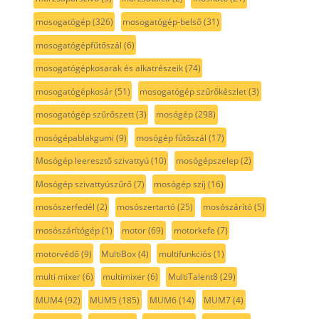
mosogatógép
(326)
mosogatógép-belső
(31)
mosogatógépfűtőszál
(6)
mosogatógépkosarak és alkatrészeik
(74)
mosogatógépkosár
(51)
mosogatógép szűrőkészlet
(3)
mosogatógép szűrőszett
(3)
mosógép
(298)
mosógépablakgumi
(9)
mosógép fűtőszál
(17)
Mosógép leeresztő szivattyú
(10)
mosógépszelep
(2)
Mosógép szivattyúszűrő
(7)
mosógép szíj
(16)
mosószerfedél
(2)
mosószertartó
(25)
mosószárító
(5)
mosószárítógép
(1)
motor
(69)
motorkefe
(7)
motorvédő
(9)
MultiBox
(4)
multifunkciós
(1)
multi mixer
(6)
multimixer
(6)
MultiTalent8
(29)
MUM4
(92)
MUM5
(185)
MUM6
(14)
MUM7
(4)