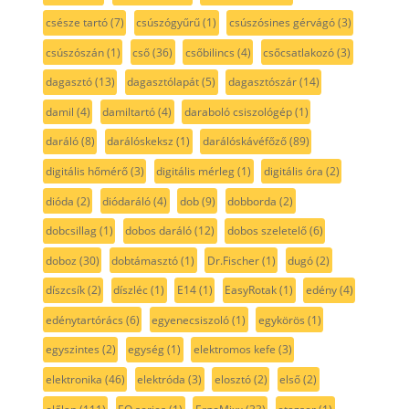
csésze tartó
(7)
csúszógyűrű
(1)
csúszósines gérvágó
(3)
csúszószán
(1)
cső
(36)
csőbilincs
(4)
csőcsatlakozó
(3)
dagasztó
(13)
dagasztólapát
(5)
dagasztószár
(14)
damil
(4)
damiltartó
(4)
daraboló csiszológép
(1)
daráló
(8)
darálóskeksz
(1)
darálóskávéfőző
(89)
digitális hőmérő
(3)
digitális mérleg
(1)
digitális óra
(2)
dióda
(2)
diódaráló
(4)
dob
(9)
dobborda
(2)
dobcsillag
(1)
dobos daráló
(12)
dobos szeletelő
(6)
doboz
(30)
dobtámasztó
(1)
Dr.Fischer
(1)
dugó
(2)
díszcsík
(2)
díszléc
(1)
E14
(1)
EasyRotak
(1)
edény
(4)
edénytartórács
(6)
egyenecsiszoló
(1)
egykörös
(1)
egyszintes
(2)
egység
(1)
elektromos kefe
(3)
elektronika
(46)
elektróda
(3)
elosztó
(2)
első
(2)