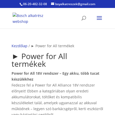
06-20-482-32-08
boyalkatreszek@gmail.com
Kezdőlap
/ ► Power for All termékek
► Power for All
termékek
Power for All 18V rendszer – Egy akku, több tucat
készülékhez
Fedezze fel a Power for All Alliance 18V rendszer
előnyeit! Ebben a kategóriában olyan eredeti
akkumulátorokat, töltőket és kompatibilis
készülékeket talál, amelyek ugyanazzal az akkuval
működnek – legyen szó barkácsgépről, kerti eszközről
vagy háztartási segítőről.