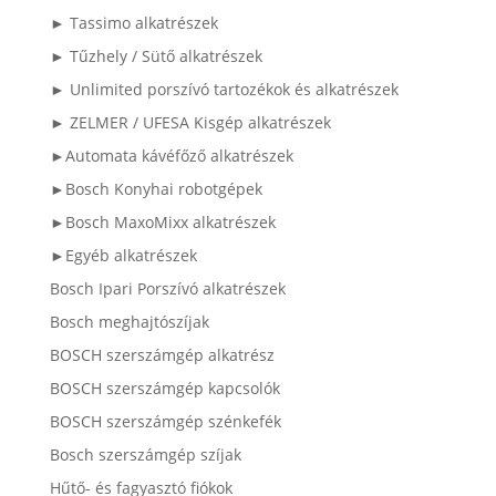
► Tassimo alkatrészek
► Tűzhely / Sütő alkatrészek
► Unlimited porszívó tartozékok és alkatrészek
► ZELMER / UFESA Kisgép alkatrészek
►Automata kávéfőző alkatrészek
►Bosch Konyhai robotgépek
►Bosch MaxoMixx alkatrészek
►Egyéb alkatrészek
Bosch Ipari Porszívó alkatrészek
Bosch meghajtószíjak
BOSCH szerszámgép alkatrész
BOSCH szerszámgép kapcsolók
BOSCH szerszámgép szénkefék
Bosch szerszámgép szíjak
Hűtő- és fagyasztó fiókok