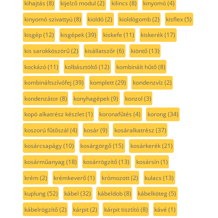
kihajtás
(8)
kijelző modul
(2)
kilincs
(8)
kinyomó
(4)
kinyomó szivattyú
(8)
kioldó
(2)
kioldógomb
(2)
kisflex
(5)
kisgép
(12)
kisgépek
(39)
kiskefe
(11)
kiskerék
(17)
kis sarokköszörű
(2)
kisállatszőr
(6)
kiöntő
(13)
kockázó
(11)
kolbásztöltő
(12)
kombinált hűtő
(8)
kombináltszívófej
(39)
komplett
(29)
kondenzvíz
(2)
kondenzátor
(8)
konyhagépek
(9)
konzol
(3)
kopó alkatrész készlet
(1)
koronafűtés
(4)
korong
(34)
koszorú fűtőszál
(4)
kosár
(9)
kosáralkatrész
(37)
kosárcsapágy
(10)
kosárgörgő
(15)
kosárkerék
(21)
kosárműanyag
(18)
kosárrögzítő
(13)
kosársín
(1)
krém
(2)
krémkeverő
(1)
krómozott
(2)
kulacs
(13)
kuplung
(52)
kábel
(32)
kábeldob
(8)
kábelköteg
(5)
kábelrögzítő
(2)
kárpit
(2)
kárpit tisztító
(8)
kávé
(1)