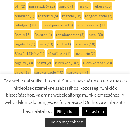
pár
(2)
páraelszívó
(22)
pároló
(1)
rajz
(3)
rekesz
(30)
rendszer
(1)
reszelelő
(5)
reszelő
(18)
rezgőcsiszoló
(3)
robotgép
(380)
robot porszívó
(15)
robotporszívó
(11)
Rotak
(15)
Roxxter
(1)
rozsdamentes
(3)
rugó
(30)
rugótartó
(1)
rács
(19)
rádió
(1)
résszívó
(18)
Rókafarkfűrész
(1)
rókafűrész
(1)
rózsaszín
(2)
rögzítő
(30)
röszti
(2)
rúdmixer
(102)
rúdmixerszár
(20)
sablon
(5)
sarokcsiszoló
(10)
sarokelem
(1)
Ez a weboldal sütiket használ. Sütiket használunk a tartalmak és
sarokköszörű
(2)
serie2
(11)
serie 6
(6)
serie 8
(9)
hirdetések személyre szabásához, közösségi funkciók
side by side
(32)
Siemens
(218)
SilentMixx
(18)
skil
(8)
biztosításához, valamint weboldalforgalmunk elemzéséhez. A
smoothie
(13)
spagetti
(1)
Spotless
(1)
spray
(1)
stift
(8)
weboldalon való böngészés folytatásával Ön hozzájárul a sütik
szabályzó
(4)
szalagcsiszoló
(4)
szalagfeszítő
(1)
használatához.
Elfogadom
Elutasítom
szalagos csiszoló
(1)
szatináló gép
(1)
szegecs
(1)
Tudjon meg többet!
szegély
(4)
szegélynyíró
(8)
szelep
(13)
szeletelő
(142)