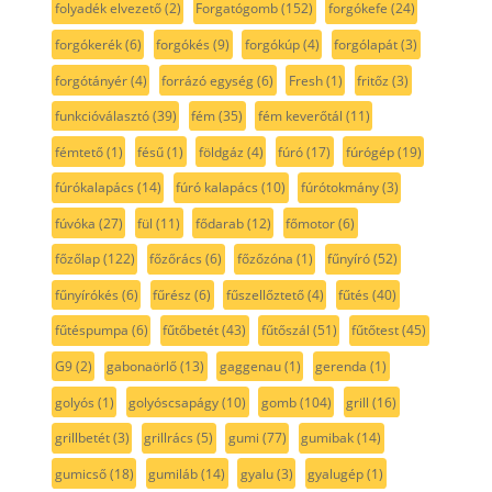
folyadék elvezető
(2)
Forgatógomb
(152)
forgókefe
(24)
forgókerék
(6)
forgókés
(9)
forgókúp
(4)
forgólapát
(3)
forgótányér
(4)
forrázó egység
(6)
Fresh
(1)
fritőz
(3)
funkcióválasztó
(39)
fém
(35)
fém keverőtál
(11)
fémtető
(1)
fésű
(1)
földgáz
(4)
fúró
(17)
fúrógép
(19)
fúrókalapács
(14)
fúró kalapács
(10)
fúrótokmány
(3)
fúvóka
(27)
fül
(11)
fődarab
(12)
főmotor
(6)
főzőlap
(122)
főzőrács
(6)
főzőzóna
(1)
fűnyíró
(52)
fűnyírókés
(6)
fűrész
(6)
fűszellőztető
(4)
fűtés
(40)
fűtéspumpa
(6)
fűtőbetét
(43)
fűtőszál
(51)
fűtőtest
(45)
G9
(2)
gabonaörlő
(13)
gaggenau
(1)
gerenda
(1)
golyós
(1)
golyóscsapágy
(10)
gomb
(104)
grill
(16)
grillbetét
(3)
grillrács
(5)
gumi
(77)
gumibak
(14)
gumicső
(18)
gumiláb
(14)
gyalu
(3)
gyalugép
(1)