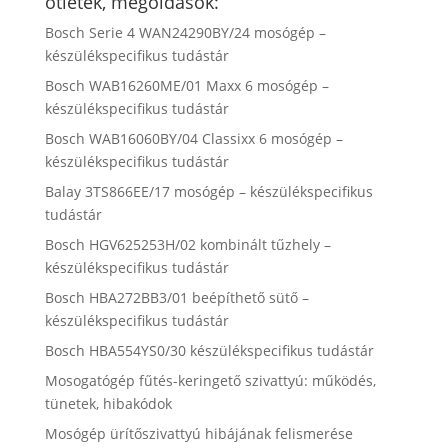
ötletek, megoldások:
Bosch Serie 4 WAN24290BY/24 mosógép –
készülékspecifikus tudástár
Bosch WAB16260ME/01 Maxx 6 mosógép –
készülékspecifikus tudástár
Bosch WAB16060BY/04 Classixx 6 mosógép –
készülékspecifikus tudástár
Balay 3TS866EE/17 mosógép – készülékspecifikus
tudástár
Bosch HGV625253H/02 kombinált tűzhely –
készülékspecifikus tudástár
Bosch HBA272BB3/01 beépíthető sütő –
készülékspecifikus tudástár
Bosch HBA554YS0/30 készülékspecifikus tudástár
Mosogatógép fűtés-keringető szivattyú: működés,
tünetek, hibakódok
Mosógép ürítőszivattyú hibájának felismerése