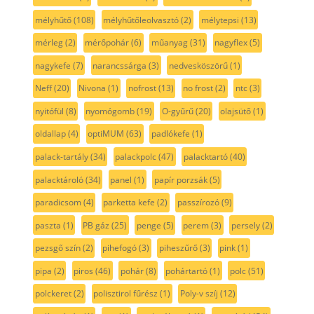
mélyhűtő
(108)
mélyhűtőleolvasztó
(2)
mélytepsi
(13)
mérleg
(2)
mérőpohár
(6)
műanyag
(31)
nagyflex
(5)
nagykefe
(7)
narancssárga
(3)
nedvesköszörű
(1)
Neff
(20)
Nivona
(1)
nofrost
(13)
no frost
(2)
ntc
(3)
nyitófül
(8)
nyomógomb
(19)
O-gyűrű
(20)
olajsütő
(1)
oldallap
(4)
optiMUM
(63)
padlókefe
(1)
palack-tartály
(34)
palackpolc
(47)
palacktartó
(40)
palacktároló
(34)
panel
(1)
papír porzsák
(5)
paradicsom
(4)
parketta kefe
(2)
passzírozó
(9)
paszta
(1)
PB gáz
(25)
penge
(5)
perem
(3)
persely
(2)
pezsgő szín
(2)
pihefogó
(3)
piheszűrő
(3)
pink
(1)
pipa
(2)
piros
(46)
pohár
(8)
pohártartó
(1)
polc
(51)
polckeret
(2)
polisztirol fűrész
(1)
Poly-v szíj
(12)