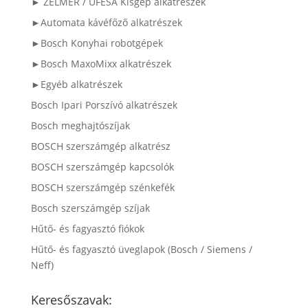
► ZELMER / UFESA Kisgép alkatrészek
►Automata kávéfőző alkatrészek
►Bosch Konyhai robotgépek
►Bosch MaxoMixx alkatrészek
►Egyéb alkatrészek
Bosch Ipari Porszívó alkatrészek
Bosch meghajtószíjak
BOSCH szerszámgép alkatrész
BOSCH szerszámgép kapcsolók
BOSCH szerszámgép szénkefék
Bosch szerszámgép szíjak
Hűtő- és fagyasztó fiókok
Hűtő- és fagyasztó üveglapok (Bosch / Siemens /
Neff)
Keresőszavak: