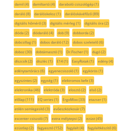
damil
(4)
damiltartó
(4)
daraboló csiszológép
(1)
daráló
(8)
darálóskeksz
(1)
darálóskávéfőző
(89)
digitális hőmérő
(3)
digitális mérleg
(1)
digitális óra
(2)
dióda
(2)
diódaráló
(4)
dob
(9)
dobborda
(2)
dobcsillag
(1)
dobos daráló
(12)
dobos szeletelő
(6)
doboz
(30)
dobtámasztó
(1)
Dr.Fischer
(1)
dugó
(2)
díszcsík
(2)
díszléc
(1)
E14
(1)
EasyRotak
(1)
edény
(4)
edénytartórács
(6)
egyenecsiszoló
(1)
egykörös
(1)
egyszintes
(2)
egység
(1)
elektromos kefe
(3)
elektronika
(46)
elektróda
(3)
elosztó
(2)
első
(2)
előlap
(111)
EQ series
(1)
ErgoMixx
(33)
etazser
(1)
etilén semlegesítő
(3)
evőeszközkosár
(7)
excenter csiszoló
(7)
extra mélytepsi
(2)
ezüst
(45)
ezüstlap
(2)
fagyasztó
(152)
fagylalt
(4)
fagylaltkészítő
(6)