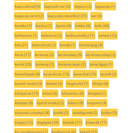
kapcsolórúd
(4)
kapcsoló sor
(2)
kapocs
(3)
kapszula
(1)
kapszula tartó
(2)
kapszulás kávéfőző
(31)
kar
(6)
kardán
(1)
karóra
(1)
kazán
(4)
kebbe
(6)
kefe
(40)
kefelemez
(1)
kefetartó
(2)
kefésszívófej
(71)
kehely
(15)
kek
(21)
kelesztő tál
(1)
kendő
(1)
kenőanyag
(4)
keret
(17)
kerámia
(3)
kerámialap
(9)
kerámiaszelep
(2)
kerék
(28)
keskeny
(1)
keskeny tepsi
(2)
keverőgép
(1)
keverőlapát
(4)
keverőszár
(15)
keverőtál
(16)
kezelő
(2)
kezelő modul
(3)
kidobó
(3)
kiegészítő
(7)
kifolyó
(8)
kifolyócső
(13)
kifúvó
(6)
kifúvórács
(6)
kihajtád
(1)
kihajtás
(8)
kijelző modul
(2)
kilincs
(8)
kinyomó
(4)
kinyomó szivattyú
(8)
kioldó
(2)
kioldógomb
(2)
kisflex
(5)
kisgép
(12)
kisgépek
(39)
kiskefe
(11)
kiskerék
(17)
kis sarokköszörű
(2)
kisállatszőr
(6)
kiöntő
(13)