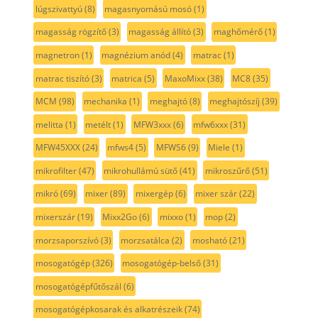
lúgszivattyú
(8)
magasnyomású mosó
(1)
magasság rögzítő
(3)
magasság állító
(3)
maghőmérő
(1)
magnetron
(1)
magnézium anód
(4)
matrac
(1)
matrac tiszító
(3)
matrica
(5)
MaxoMixx
(38)
MC8
(35)
MCM
(98)
mechanika
(1)
meghajtó
(8)
meghajtószíj
(39)
melitta
(1)
metélt
(1)
MFW3xxx
(6)
mfw6xxx
(31)
MFW45XXX
(24)
mfws4
(5)
MFWS6
(9)
Miele
(1)
mikrofilter
(47)
mikrohullámú sütő
(41)
mikroszűrő
(51)
mikró
(69)
mixer
(89)
mixergép
(6)
mixer szár
(22)
mixerszár
(19)
Mixx2Go
(6)
mixxo
(1)
mop
(2)
morzsaporszívó
(3)
morzsatálca
(2)
mosható
(21)
mosogatógép
(326)
mosogatógép-belső
(31)
mosogatógépfűtőszál
(6)
mosogatógépkosarak és alkatrészeik
(74)