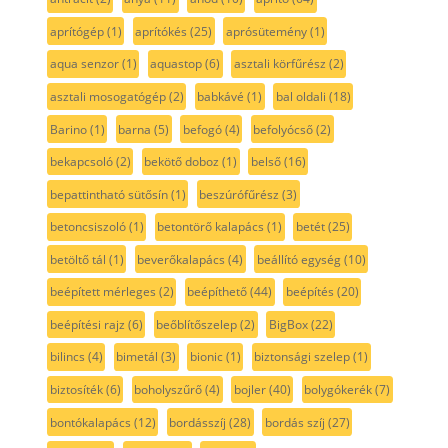
aprítógép
(1)
aprítókés
(25)
aprósütemény
(1)
aqua senzor
(1)
aquastop
(6)
asztali körfűrész
(2)
asztali mosogatógép
(2)
babkávé
(1)
bal oldali
(18)
Barino
(1)
barna
(5)
befogó
(4)
befolyócső
(2)
bekapcsoló
(2)
bekötő doboz
(1)
belső
(16)
bepattintható sütősín
(1)
beszúrófűrész
(3)
betoncsiszoló
(1)
betontörő kalapács
(1)
betét
(25)
betöltő tál
(1)
beverőkalapács
(4)
beállító egység
(10)
beépített mérleges
(2)
beépíthető
(44)
beépítés
(20)
beépítési rajz
(6)
beőblítőszelep
(2)
BigBox
(22)
bilincs
(4)
bimetál
(3)
bionic
(1)
biztonsági szelep
(1)
biztosíték
(6)
boholyszűrő
(4)
bojler
(40)
bolygókerék
(7)
bontókalapács
(12)
bordásszíj
(28)
bordás szíj
(27)