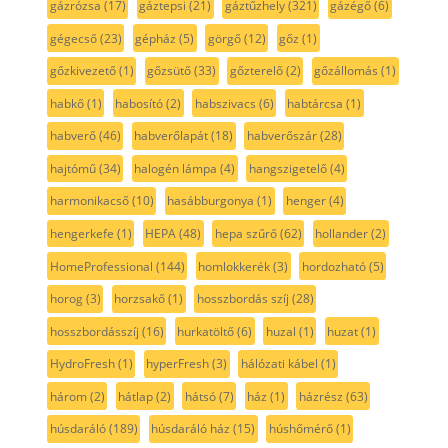
gázrózsa
(17)
gáztepsi
(21)
gáztűzhely
(321)
gázégő
(6)
gégecső
(23)
gépház
(5)
görgő
(12)
gőz
(1)
gőzkivezető
(1)
gőzsütő
(33)
gőzterelő
(2)
gőzállomás
(1)
habkő
(1)
habosító
(2)
habszivacs
(6)
habtárcsa
(1)
habverő
(46)
habverőlapát
(18)
habverőszár
(28)
hajtómű
(34)
halogén lámpa
(4)
hangszigetelő
(4)
harmonikacső
(10)
hasábburgonya
(1)
henger
(4)
hengerkefe
(1)
HEPA
(48)
hepa szűrő
(62)
hollander
(2)
HomeProfessional
(144)
homlokkerék
(3)
hordozható
(5)
horog
(3)
horzsakő
(1)
hosszbordás szíj
(28)
hosszbordásszíj
(16)
hurkatöltő
(6)
huzal
(1)
huzat
(1)
HydroFresh
(1)
hyperFresh
(3)
hálózati kábel
(1)
három
(2)
hátlap
(2)
hátsó
(7)
ház
(1)
házrész
(63)
húsdaráló
(189)
húsdaráló ház
(15)
húshőmérő
(1)