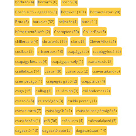
borhűtő
(4)
bortartó
(6)
bosch
(3)
Bosch sütő kiegészítő
(1)
botmixer
(101)
botmixerszár
(20)
Brita
(6)
burkolat
(32)
békazár
(1)
búra
(11)
bútor tisztító kefe
(2)
Champion
(30)
ChillerBox
(5)
chillersafe
(4)
citrusprés
(19)
claris
(1)
CleverMixx
(21)
coolbox
(2)
crisperbox
(13)
csapágy
(55)
csapágyfedél
(2)
csapágy készlet
(4)
csapágypersely
(1)
csatlakozás
(2)
csatlakozó
(14)
csavar
(9)
csavarozó
(2)
csavartakaró
(5)
csempevágó
(1)
csepegés gátló
(2)
csepptálca
(4)
csiga
(15)
csillag
(1)
csillámlap
(3)
csillámlemez
(2)
csiszoló
(5)
csiszológép
(3)
csukló persely
(1)
csésze tartó
(7)
csúszógyűrű
(1)
csúszósines gérvágó
(3)
csúszószán
(1)
cső
(36)
csőbilincs
(4)
csőcsatlakozó
(3)
dagasztó
(13)
dagasztólapát
(5)
dagasztószár
(14)