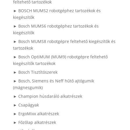
feltehető tartozékok
► BOSCH MUMS2 robotgéphez tartozékok és
kiegészítők
► Bosch MUMS6 robotgéphez tartozékok és
kiegészítők
► Bosch MUMS8 robotgépre feltehető kiegészítők és
tartozékok
► Bosch OptiMUM (MUM9) robotgépre feltehető
kiegészítők tartozékok
► Bosch Tisztítószerek
► Bosch, Siemens és Neff hűtő ajtógumik
(mágnesgumik)
► Champion húsdaráló alkatrészek
► Csapágyak
► ErgoMixx alkatrészek
► Főzőlap alkatrészek