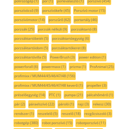
polírozógép
(1)
por
(1)
porleválasztó
(1)
porszívó
(454)
porszívócső
(9)
porszívókefe
(45)
Porszívó motor
(15)
porszívómotor
(14)
porszűrő
(62)
portartály
(46)
porzsák
(25)
porzsák nélküli
(9)
porzsáktartó
(8)
porzsáktartóbetét
(5)
porzsáktartóegység
(6)
porzsáktartóidom
(5)
porzsáktartókeret
(8)
porzsáktartóvilla
(5)
PowerBrush
(3)
power edition
(1)
powerforall
(6)
powermaxx
(1)
prizma
(1)
ProAnimal
(25)
profimixx / MUM44/45/46/47/48
(156)
profimixx / MUM44/45/46/47/48 keverő
(1)
propeller
(3)
préselőegység
(14)
PTC
(1)
pumpa
(21)
pálcahőmérő
(1)
pár
(2)
páraelszívó
(22)
pároló
(1)
rajz
(3)
rekesz
(30)
rendszer
(1)
reszelelő
(5)
reszelő
(18)
rezgőcsiszoló
(3)
robotgép
(380)
robot porszívó
(15)
robotporszívó
(11)