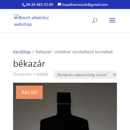
06-20-482-32-08
boyalkatreszek@gmail.com
Kezdőlap
/ “békazár” címkével rendelkező termékek
békazár
Összesen 1 találat
Akció!