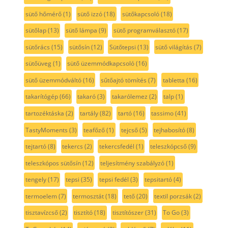
sütő hőmérő
(1)
sütő izzó
(18)
sütőkapcsoló
(18)
sütőlap
(13)
sütő lámpa
(9)
sütő programválasztó
(17)
sütőrács
(15)
sütősín
(12)
Sütőtepsi
(13)
sütő világítás
(7)
sütőüveg
(1)
sütő üzemmódkapcsoló
(16)
sütő üzemmódváltó
(16)
sűtőajtó tömítés
(7)
tabletta
(16)
takarítógép
(66)
takaró
(3)
takarólemez
(2)
talp
(1)
tartozéktáska
(2)
tartály
(82)
tartó
(16)
tassimo
(41)
TastyMoments
(3)
teafőző
(1)
tejcső
(5)
tejhabosító
(8)
tejtartó
(8)
tekercs
(2)
tekercsfedél
(1)
teleszkópcső
(9)
teleszkópos sütősín
(12)
teljesítmény szabályzó
(1)
tengely
(17)
tepsi
(35)
tepsi fedél
(3)
tepsitartó
(4)
termoelem
(7)
termosztát
(18)
tető
(20)
textil porzsák
(2)
tisztavízcső
(2)
tisztító
(18)
tisztítószer
(31)
To Go
(3)