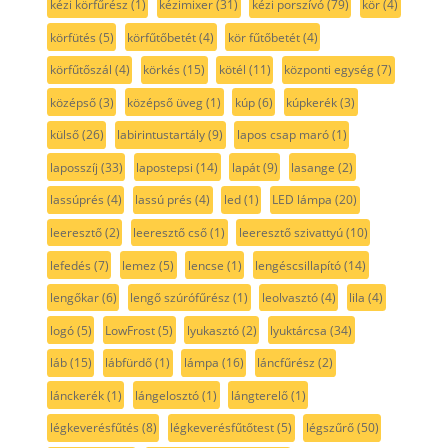
kézi körfűrész
(1)
kézimixer
(31)
kézi porszívó
(79)
kör
(4)
körfütés
(5)
körfűtőbetét
(4)
kör fűtőbetét
(4)
körfűtőszál
(4)
körkés
(15)
kötél
(11)
központi egység
(7)
középső
(3)
középső üveg
(1)
kúp
(6)
kúpkerék
(3)
külső
(26)
labirintustartály
(9)
lapos csap maró
(1)
laposszíj
(33)
lapostepsi
(14)
lapát
(9)
lasange
(2)
lassúprés
(4)
lassú prés
(4)
led
(1)
LED lámpa
(20)
leeresztő
(2)
leeresztő cső
(1)
leeresztő szivattyú
(10)
lefedés
(7)
lemez
(5)
lencse
(1)
lengéscsillapító
(14)
lengőkar
(6)
lengő szúrófűrész
(1)
leolvasztó
(4)
lila
(4)
logó
(5)
LowFrost
(5)
lyukasztó
(2)
lyuktárcsa
(34)
láb
(15)
lábfürdő
(1)
lámpa
(16)
láncfűrész
(2)
lánckerék
(1)
lángelosztó
(1)
lángterelő
(1)
légkeverésfűtés
(8)
légkeverésfűtőtest
(5)
légszűrő
(50)