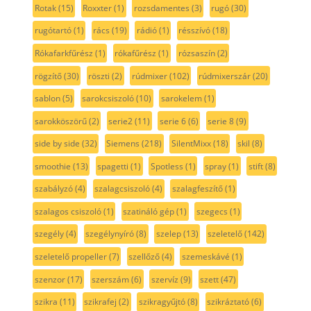
Rotak
(15)
Roxxter
(1)
rozsdamentes
(3)
rugó
(30)
rugótartó
(1)
rács
(19)
rádió
(1)
résszívó
(18)
Rókafarkfűrész
(1)
rókafűrész
(1)
rózsaszín
(2)
rögzítő
(30)
röszti
(2)
rúdmixer
(102)
rúdmixerszár
(20)
sablon
(5)
sarokcsiszoló
(10)
sarokelem
(1)
sarokköszörű
(2)
serie2
(11)
serie 6
(6)
serie 8
(9)
side by side
(32)
Siemens
(218)
SilentMixx
(18)
skil
(8)
smoothie
(13)
spagetti
(1)
Spotless
(1)
spray
(1)
stift
(8)
szabályzó
(4)
szalagcsiszoló
(4)
szalagfeszítő
(1)
szalagos csiszoló
(1)
szatináló gép
(1)
szegecs
(1)
szegély
(4)
szegélynyíró
(8)
szelep
(13)
szeletelő
(142)
szeletelő propeller
(7)
szellőző
(4)
szemeskávé
(1)
szenzor
(17)
szerszám
(6)
szervíz
(9)
szett
(47)
szikra
(11)
szikrafej
(2)
szikragyűjtó
(8)
szikráztató
(6)