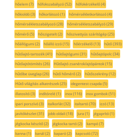
hőelem
(7)
hőfokszabályzó
(52)
hőfokérzékelő
(4)
hőkioldó
(3)
hőkorlátozó
(1)
hőmérsékletkorlátozó
(4)
hőmérsékletszabályozó
(28)
hőmérsékletszabályzó
(29)
hőmérő
(5)
hőszigetelt
(2)
hőszivattyús szárítógép
(25)
hőállógumi
(2)
hőálló izzó
(15)
hőérzékelő
(13)
hűtő
(393)
hűtőajtó-tartozék
(41)
hűtőajtógumi
(31)
hűtőajtópolc
(34)
hűtőajtótömítés
(26)
Hűtőajtó zsanérok/ajtópántok
(15)
hűtőbe üveglap
(26)
hűtő hőmérő
(2)
hűtőszekrény
(12)
Hűtő világítás alkatrészek
(25)
idegentest csapda
(5)
illatosító
(3)
indítórelé
(1)
inox
(116)
inox gombok
(51)
ipari porszívó
(3)
italkorlát
(32)
italtartó
(70)
izzó
(13)
javítókészlet
(31)
jobb oldali
(18)
Jura
(1)
jégaprító
(1)
jégkocka készítő
(2)
jégkocka tartó
(2)
kampó
(7)
kanna
(1)
kanál
(2)
kaparó
(2)
kapcsoló
(72)