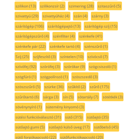
szilikon
(13)
szilikonzsír
(2)
szimering
(28)
szitaszűrő
(5)
szivattyú
(29)
szivattyúház
(4)
szán
(4)
szárny
(3)
szárítógép
(106)
szárítógépajtó
(13)
szárítógép szíj
(15)
szárítógépszűrő
(4)
szénfilter
(4)
szénkefe
(41)
szénkefe pár
(22)
szénkefe tartó
(4)
szénszűrő
(1)
Szíj
(25)
szíjfeszítő
(3)
színtelen
(10)
szívócső
(7)
szívófej
(92)
szórófej
(3)
szórókar
(9)
szögcsiszoló
(1)
szögfúró
(1)
szögpolírozó
(1)
szöszszedő
(3)
szöszszűrő
(5)
szürke
(36)
szűkítő
(2)
szűrő
(175)
szűrőtartó
(6)
sárga
(3)
sín
(5)
sótartály
(7)
sötétkék
(3)
sövénynyíró
(1)
sütemény kinyomó
(3)
sütési funkcióválasztó
(31)
sütő
(315)
sütőajtó
(35)
sütőajtó gumi
(5)
sütőajtó külső üveg
(17)
sütőbelső
(45)
sütő forgókapcsoló
(22)
sütőfunkciókapcsoló
(20)