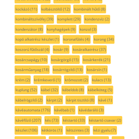
kockázó
(11)
kolbásztöltő
(12)
kombinált hűtő
(8)
kombináltszívófej
(39)
komplett
(29)
kondenzvíz
(2)
kondenzátor
(8)
konyhagépek
(9)
konzol
(3)
kopó alkatrész készlet
(1)
koronafűtés
(4)
korong
(34)
koszorú fűtőszál
(4)
kosár
(9)
kosáralkatrész
(37)
kosárcsapágy
(10)
kosárgörgő
(15)
kosárkerék
(21)
kosárműanyag
(18)
kosárrögzítő
(13)
kosársín
(1)
krém
(2)
krémkeverő
(1)
krómozott
(2)
kulacs
(13)
kuplung
(52)
kábel
(32)
kábeldob
(8)
kábelköteg
(5)
kábelrögzítő
(2)
kárpit
(2)
kárpit tisztító
(8)
kávé
(1)
kávéautomata
(176)
kávébab
(1)
kávédaráló
(3)
kávéfőző
(207)
kés
(73)
késtartó
(33)
késtartó csavar
(2)
készlet
(106)
kétkörös
(1)
kétszintes
(3)
kézi gyalu
(7)