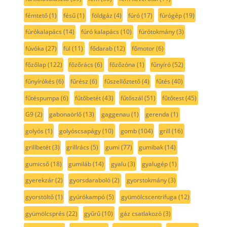
fémtető
(1)
fésű
(1)
földgáz
(4)
fúró
(17)
fúrógép
(19)
fúrókalapács
(14)
fúró kalapács
(10)
fúrótokmány
(3)
fúvóka
(27)
fül
(11)
fődarab
(12)
főmotor
(6)
főzőlap
(122)
főzőrács
(6)
főzőzóna
(1)
fűnyíró
(52)
fűnyírókés
(6)
fűrész
(6)
fűszellőztető
(4)
fűtés
(40)
fűtéspumpa
(6)
fűtőbetét
(43)
fűtőszál
(51)
fűtőtest
(45)
G9
(2)
gabonaörlő
(13)
gaggenau
(1)
gerenda
(1)
golyós
(1)
golyóscsapágy
(10)
gomb
(104)
grill
(16)
grillbetét
(3)
grillrács
(5)
gumi
(77)
gumibak
(14)
gumicső
(18)
gumiláb
(14)
gyalu
(3)
gyalugép
(1)
gyerekzár
(2)
gyorsdaraboló
(2)
gyorstokmány
(3)
gyorstöltő
(1)
gyúrókampó
(5)
gyümölcscentrifuga
(12)
gyümölcsprés
(22)
gyűrű
(10)
gáz csatlakozó
(3)