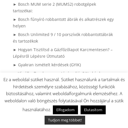
► Bosch MUM serie 2 (MUMS2) robotgépek
tartozékai:
► Bosch fűnyíró robbantott ábrák és alkatrészek egy
helyen
► Bosch Unlimited 9 / 10 porszívók robbantottábrák
és tartozékok
► Hogyan Tisztítsd a Gázfőzőlapot Karcmentesen? –
Lépésről Lépésre Útmutató
► Gyakran ismételt kérdések (GYIK)
► Víz áll a Bosch mosogatógép alján? Ne hívd a
Ez a weboldal sütiket használ. Sütiket használunk a tartalmak és
szerelőt, ezt nézd meg először! (+VIDEÓ)
hirdetések személyre szabásához, közösségi funkciók
► Miért mennek tönkre a ruhák mosás közben? – Így
biztosításához, valamint weboldalforgalmunk elemzéséhez. A
látja egy mosógépszerelő
weboldalon való böngészés folytatásával Ön hozzájárul a sütik
► Bosch Tronic Bojlerek robbantott ábrái
használatához.
Elfogadom
Elutasítom
alkatrészkeresővel
► 5 hiba ami lehet hogy nem a mosogatógép hibája:
Tudjon meg többet!
► A 10 leggyakoribb hiba a porszívózásnál: