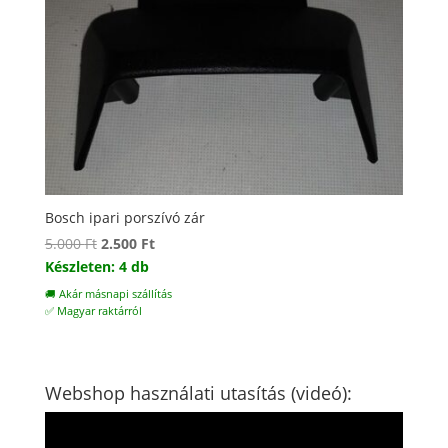
Bosch ipari porszívó zár
Original
Current
5.000
Ft
2.500
Ft
price
price
Készleten: 4 db
was:
is:
🚚 Akár másnapi szállítás
5.000 Ft.
2.500 Ft.
✅ Magyar raktárról
Webshop használati utasítás (videó):
Videólejátszó