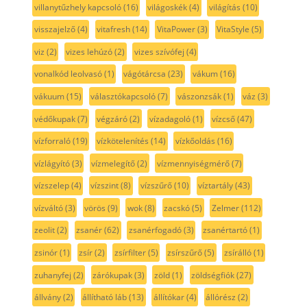
villanytűzhely kapcsoló
(16)
világoskék
(4)
világítás
(10)
visszajelző
(4)
vitafresh
(14)
VitaPower
(3)
VitaStyle
(5)
viz
(2)
vizes lehúzó
(2)
vizes szívófej
(4)
vonalkód leolvasó
(1)
vágótárcsa
(23)
vákum
(16)
vákuum
(15)
választókapcsoló
(7)
vászonzsák
(1)
váz
(3)
védőkupak
(7)
végzáró
(2)
vízadagoló
(1)
vízcső
(47)
vízforraló
(19)
vízkötelenítés
(14)
vízkőoldás
(16)
vízlágyító
(3)
vízmelegítő
(2)
vízmennyiségmérő
(7)
vízszelep
(4)
vízszint
(8)
vízszűrő
(10)
víztartály
(43)
vízváltó
(3)
vörös
(9)
wok
(8)
zacskó
(5)
Zelmer
(112)
zeolit
(2)
zsanér
(62)
zsanérfogadó
(3)
zsanértartó
(1)
zsinór
(1)
zsír
(2)
zsírfilter
(5)
zsírszűrő
(5)
zsírálló
(1)
zuhanyfej
(2)
zárókupak
(3)
zöld
(1)
zöldségfiók
(27)
állvány
(2)
állítható láb
(13)
állítókar
(4)
állórész
(2)