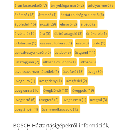
áramlásérzékelő
(7)
árnyékfúga maró
(2)
átfolyásmérő
(9)
átlátszó
(18)
áttetsző
(1)
ázsiai zöldség szeletelő
(6)
égőfedél
(16)
ékszíj
(29)
élmaró
(2)
élvédő
(2)
érzékelő
(16)
óra
(5)
öblítő adagoló
(3)
örlőkerék
(1)
örlőtárcsa
(1)
összeépítő keret
(1)
úszó
(5)
ürítő
(1)
üst-szivattyú között
(6)
üstdob
(9)
üstgumi
(11)
üstszájgumi
(2)
ütközés csillapító
(1)
ütköző
(8)
ütve csavarozó készülék
(1)
ütvefúró
(18)
üveg
(80)
üvegbura
(1)
üvegedény
(1)
üvegfedél
(2)
üvegkanna
(16)
üvegkiöntő
(18)
üvegpolc
(19)
üvegtartó
(6)
üvegtető
(2)
üvegturmix
(1)
üvegtál
(3)
üvegtányér
(4)
üzemmódkapcsoló
(12)
BOSCH Háztartásigépekről információk,