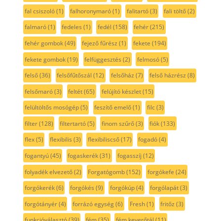
fal csiszoló
(1)
falhoronymaró
(1)
falitartó
(3)
fali töltő
(2)
falmaró
(1)
fedeles
(1)
fedél
(158)
fehér
(215)
fehér gombok
(49)
fejező fűrész
(1)
fekete
(194)
fekete gombok
(19)
felfüggesztés
(2)
felmosó
(5)
felső
(36)
felsőfűtőszál
(12)
felsőház
(7)
felső házrész
(8)
felsőmaró
(3)
feltét
(65)
felújító készlet
(15)
felültöltős mosógép
(5)
feszítő emelő
(1)
filc
(3)
filter
(128)
filtertartó
(5)
finom szűrő
(3)
fiók
(133)
flex
(5)
flexibilis
(3)
flexibiliscső
(17)
fogadó
(4)
fogantyú
(45)
fogaskerék
(31)
fogasszíj
(12)
folyadék elvezető
(2)
Forgatógomb
(152)
forgókefe
(24)
forgókerék
(6)
forgókés
(9)
forgókúp
(4)
forgólapát
(3)
forgótányér
(4)
forrázó egység
(6)
Fresh
(1)
fritőz
(3)
funkcióválasztó
(39)
fém
(35)
fém keverőtál
(11)