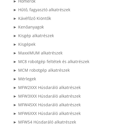
► Hőmérők
► Hűtő, fagyasztó alkatrészek
► Kávéfőző Kiöntők
► Kenőanyagok
► Kisgép alkatrészek
► Kisgépek
► MaxxiMUM alkatrészek
► MC8 robotgép feltétek és alkatrészek
► MCM robotgép alkatrészek
► Mérlegek
► MFW2XXX Húsdaráló alkatrészek
► MFW3XXX Húsdaráló alkatrészek
► MFW45XX Húsdaráló alkatrészek
► MFW6XXX Húsdaráló alkatrészek
► MFWS4 Húsdaráló alkatrészek