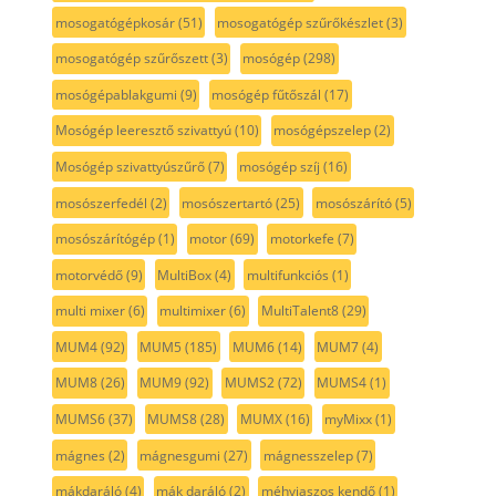
mosogatógépkosár
(51)
mosogatógép szűrőkészlet
(3)
mosogatógép szűrőszett
(3)
mosógép
(298)
mosógépablakgumi
(9)
mosógép fűtőszál
(17)
Mosógép leeresztő szivattyú
(10)
mosógépszelep
(2)
Mosógép szivattyúszűrő
(7)
mosógép szíj
(16)
mosószerfedél
(2)
mosószertartó
(25)
mosószárító
(5)
mosószárítógép
(1)
motor
(69)
motorkefe
(7)
motorvédő
(9)
MultiBox
(4)
multifunkciós
(1)
multi mixer
(6)
multimixer
(6)
MultiTalent8
(29)
MUM4
(92)
MUM5
(185)
MUM6
(14)
MUM7
(4)
MUM8
(26)
MUM9
(92)
MUMS2
(72)
MUMS4
(1)
MUMS6
(37)
MUMS8
(28)
MUMX
(16)
myMixx
(1)
mágnes
(2)
mágnesgumi
(27)
mágnesszelep
(7)
mákdaráló
(4)
mák daráló
(2)
méhviaszos kendő
(1)