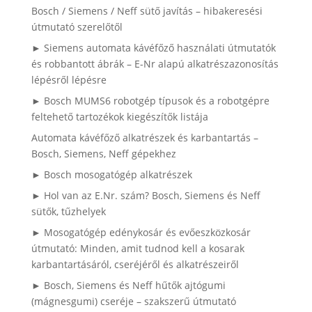
Bosch / Siemens / Neff sütő javítás – hibakeresési
útmutató szerelőtől
► Siemens automata kávéfőző használati útmutatók
és robbantott ábrák – E-Nr alapú alkatrészazonosítás
lépésről lépésre
► Bosch MUMS6 robotgép típusok és a robotgépre
feltehető tartozékok kiegészítők listája
Automata kávéfőző alkatrészek és karbantartás –
Bosch, Siemens, Neff gépekhez
► Bosch mosogatógép alkatrészek
► Hol van az E.Nr. szám? Bosch, Siemens és Neff
sütők, tűzhelyek
► Mosogatógép edénykosár és evőeszközkosár
útmutató: Minden, amit tudnod kell a kosarak
karbantartásáról, cseréjéről és alkatrészeiről
► Bosch, Siemens és Neff hűtők ajtógumi
(mágnesgumi) cseréje – szakszerű útmutató