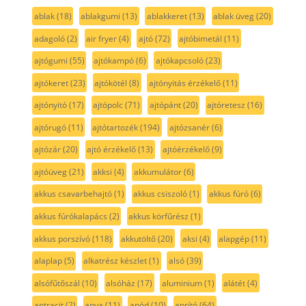
ablak
(18)
ablakgumi
(13)
ablakkeret
(13)
ablak üveg
(20)
adagoló
(2)
air fryer
(4)
ajtó
(72)
ajtóbimetál
(11)
ajtógumi
(55)
ajtókampó
(6)
ajtókapcsoló
(23)
ajtókeret
(23)
ajtókötél
(8)
ajtónyitás érzékelő
(11)
ajtónyitó
(17)
ajtópolc
(71)
ajtópánt
(20)
ajtóretesz
(16)
ajtórugó
(11)
ajtótartozék
(194)
ajtózsanér
(6)
ajtózár
(20)
ajtó érzékelő
(13)
ajtóérzékelő
(9)
ajtóüveg
(21)
akksi
(4)
akkumulátor
(6)
akkus csavarbehajtó
(1)
akkus csiszoló
(1)
akkus fúró
(6)
akkus fúrókalapács
(2)
akkus körfűrész
(1)
akkus porszívó
(118)
akkutöltő
(20)
aksi
(4)
alapgép
(11)
alaplap
(5)
alkatrész készlet
(1)
alsó
(39)
alsófűtőszál
(10)
alsóház
(17)
aluminium
(1)
alátét
(4)
antracit
(2)
anya
(11)
anód
(10)
aprító
(64)