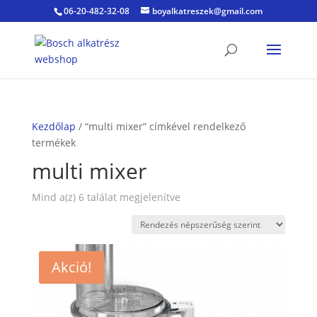
06-20-482-32-08
boyalkatreszek@gmail.com
Kezdőlap
/ “multi mixer” címkével rendelkező
termékek
multi mixer
Sorted
Mind a(z) 6 találat megjelenítve
by
popularity
Akció!