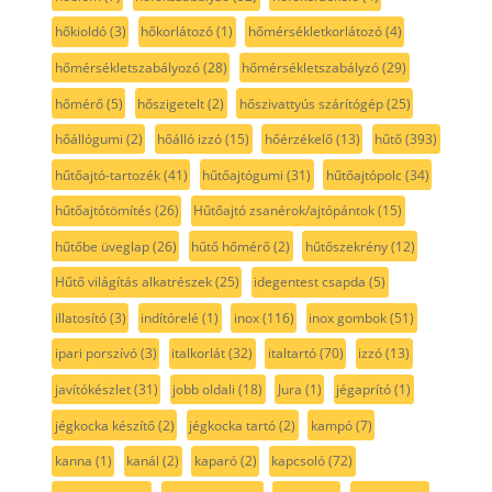
hőkioldó
(3)
hőkorlátozó
(1)
hőmérsékletkorlátozó
(4)
hőmérsékletszabályozó
(28)
hőmérsékletszabályzó
(29)
hőmérő
(5)
hőszigetelt
(2)
hőszivattyús szárítógép
(25)
hőállógumi
(2)
hőálló izzó
(15)
hőérzékelő
(13)
hűtő
(393)
hűtőajtó-tartozék
(41)
hűtőajtógumi
(31)
hűtőajtópolc
(34)
hűtőajtótömítés
(26)
Hűtőajtó zsanérok/ajtópántok
(15)
hűtőbe üveglap
(26)
hűtő hőmérő
(2)
hűtőszekrény
(12)
Hűtő világítás alkatrészek
(25)
idegentest csapda
(5)
illatosító
(3)
indítórelé
(1)
inox
(116)
inox gombok
(51)
ipari porszívó
(3)
italkorlát
(32)
italtartó
(70)
izzó
(13)
javítókészlet
(31)
jobb oldali
(18)
Jura
(1)
jégaprító
(1)
jégkocka készítő
(2)
jégkocka tartó
(2)
kampó
(7)
kanna
(1)
kanál
(2)
kaparó
(2)
kapcsoló
(72)