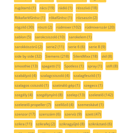
rugótartó
(1)
rács
(19)
rádió
(1)
résszívó
(18)
Rókafarkfűrész
(1)
rókafűrész
(1)
rózsaszín
(2)
rögzítő
(30)
röszti
(2)
rúdmixer
(102)
rúdmixerszár
(20)
sablon
(5)
sarokcsiszoló
(10)
sarokelem
(1)
sarokköszörű
(2)
serie2
(11)
serie 6
(6)
serie 8
(9)
side by side
(32)
Siemens
(218)
SilentMixx
(18)
skil
(8)
smoothie
(13)
spagetti
(1)
Spotless
(1)
spray
(1)
stift
(8)
szabályzó
(4)
szalagcsiszoló
(4)
szalagfeszítő
(1)
szalagos csiszoló
(1)
szatináló gép
(1)
szegecs
(1)
szegély
(4)
szegélynyíró
(8)
szelep
(13)
szeletelő
(142)
szeletelő propeller
(7)
szellőző
(4)
szemeskávé
(1)
szenzor
(17)
szerszám
(6)
szervíz
(9)
szett
(47)
szikra
(11)
szikrafej
(2)
szikragyűjtó
(8)
szikráztató
(6)