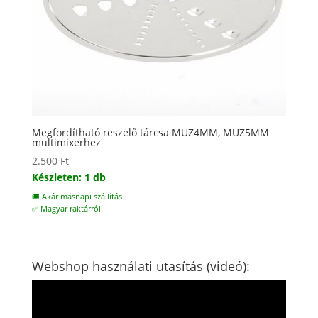
Megfordítható reszelő tárcsa MUZ4MM, MUZ5MM
multimixerhez
2.500
Ft
Készleten: 1 db
🚚 Akár másnapi szállítás
✅ Magyar raktárról
Webshop használati utasítás (videó):
Videólejátszó