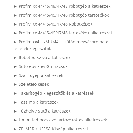
► Profimixx 44/45/46/47/48 robotgép alkatrészek
► Profimixx 44/45/46/47/48 robotgép tartozékok
► ProfiMixx 44/45/46/47/48 Robotgépek
► Profimixx 44/45/46/47/48 tartozékok alkatrészei
► Profimixx4..../MUM4.... külön megvásárolható
feltétek kiegészítők
► Robotporszívó alkatrészek
► Sütőtepsik és Grillrácsok
► Szárítógép alkatrészek
► Szeletelő kések
► Takarítógép kiegészítők és alkatrészek
► Tassimo alkatrészek
► Tűzhely / Sütő alkatrészek
► Unlimited porszívó tartozékok és alkatrészek
► ZELMER / UFESA Kisgép alkatrészek