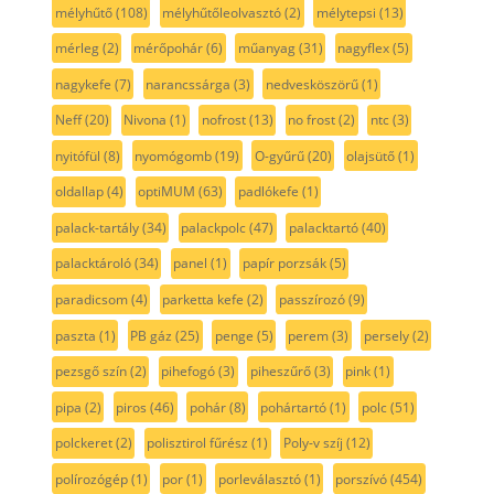
mélyhűtő
(108)
mélyhűtőleolvasztó
(2)
mélytepsi
(13)
mérleg
(2)
mérőpohár
(6)
műanyag
(31)
nagyflex
(5)
nagykefe
(7)
narancssárga
(3)
nedvesköszörű
(1)
Neff
(20)
Nivona
(1)
nofrost
(13)
no frost
(2)
ntc
(3)
nyitófül
(8)
nyomógomb
(19)
O-gyűrű
(20)
olajsütő
(1)
oldallap
(4)
optiMUM
(63)
padlókefe
(1)
palack-tartály
(34)
palackpolc
(47)
palacktartó
(40)
palacktároló
(34)
panel
(1)
papír porzsák
(5)
paradicsom
(4)
parketta kefe
(2)
passzírozó
(9)
paszta
(1)
PB gáz
(25)
penge
(5)
perem
(3)
persely
(2)
pezsgő szín
(2)
pihefogó
(3)
piheszűrő
(3)
pink
(1)
pipa
(2)
piros
(46)
pohár
(8)
pohártartó
(1)
polc
(51)
polckeret
(2)
polisztirol fűrész
(1)
Poly-v szíj
(12)
polírozógép
(1)
por
(1)
porleválasztó
(1)
porszívó
(454)