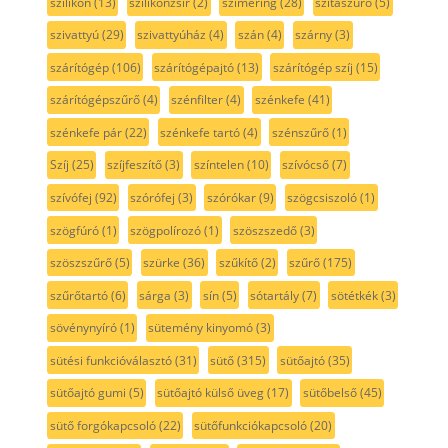
szilikon
(13)
szilikonzsír
(2)
szimering
(28)
szitaszűrő
(5)
szivattyú
(29)
szivattyúház
(4)
szán
(4)
szárny
(3)
szárítógép
(106)
szárítógépajtó
(13)
szárítógép szíj
(15)
szárítógépszűrő
(4)
szénfilter
(4)
szénkefe
(41)
szénkefe pár
(22)
szénkefe tartó
(4)
szénszűrő
(1)
Szíj
(25)
szíjfeszítő
(3)
színtelen
(10)
szívócső
(7)
szívófej
(92)
szórófej
(3)
szórókar
(9)
szögcsiszoló
(1)
szögfúró
(1)
szögpolírozó
(1)
szöszszedő
(3)
szöszszűrő
(5)
szürke
(36)
szűkítő
(2)
szűrő
(175)
szűrőtartó
(6)
sárga
(3)
sín
(5)
sótartály
(7)
sötétkék
(3)
sövénynyíró
(1)
sütemény kinyomó
(3)
sütési funkcióválasztó
(31)
sütő
(315)
sütőajtó
(35)
sütőajtó gumi
(5)
sütőajtó külső üveg
(17)
sütőbelső
(45)
sütő forgókapcsoló
(22)
sütőfunkciókapcsoló
(20)