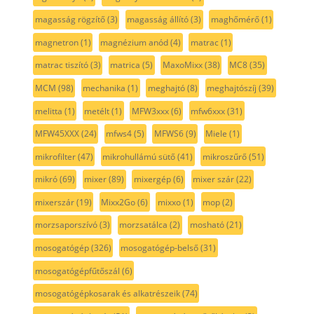
magasság rögzítő
(3)
magasság állító
(3)
maghőmérő
(1)
magnetron
(1)
magnézium anód
(4)
matrac
(1)
matrac tiszító
(3)
matrica
(5)
MaxoMixx
(38)
MC8
(35)
MCM
(98)
mechanika
(1)
meghajtó
(8)
meghajtószíj
(39)
melitta
(1)
metélt
(1)
MFW3xxx
(6)
mfw6xxx
(31)
MFW45XXX
(24)
mfws4
(5)
MFWS6
(9)
Miele
(1)
mikrofilter
(47)
mikrohullámú sütő
(41)
mikroszűrő
(51)
mikró
(69)
mixer
(89)
mixergép
(6)
mixer szár
(22)
mixerszár
(19)
Mixx2Go
(6)
mixxo
(1)
mop
(2)
morzsaporszívó
(3)
morzsatálca
(2)
mosható
(21)
mosogatógép
(326)
mosogatógép-belső
(31)
mosogatógépfűtőszál
(6)
mosogatógépkosarak és alkatrészeik
(74)