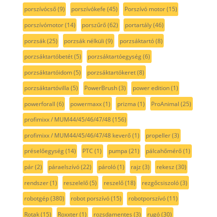
porszívócső
(9)
porszívókefe
(45)
Porszívó motor
(15)
porszívómotor
(14)
porszűrő
(62)
portartály
(46)
porzsák
(25)
porzsák nélküli
(9)
porzsáktartó
(8)
porzsáktartóbetét
(5)
porzsáktartóegység
(6)
porzsáktartóidom
(5)
porzsáktartókeret
(8)
porzsáktartóvilla
(5)
PowerBrush
(3)
power edition
(1)
powerforall
(6)
powermaxx
(1)
prizma
(1)
ProAnimal
(25)
profimixx / MUM44/45/46/47/48
(156)
profimixx / MUM44/45/46/47/48 keverő
(1)
propeller
(3)
préselőegység
(14)
PTC
(1)
pumpa
(21)
pálcahőmérő
(1)
pár
(2)
páraelszívó
(22)
pároló
(1)
rajz
(3)
rekesz
(30)
rendszer
(1)
reszelelő
(5)
reszelő
(18)
rezgőcsiszoló
(3)
robotgép
(380)
robot porszívó
(15)
robotporszívó
(11)
Rotak
(15)
Roxxter
(1)
rozsdamentes
(3)
rugó
(30)