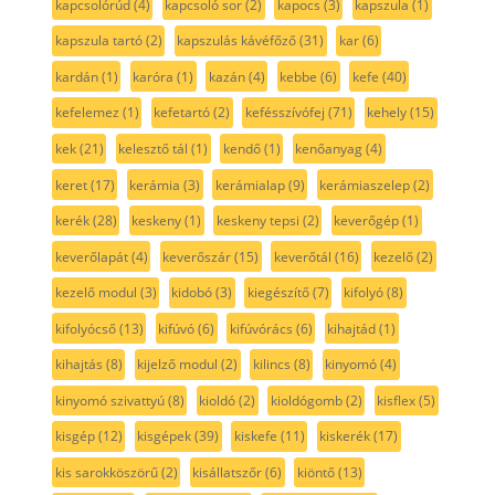
kapcsolórúd
(4)
kapcsoló sor
(2)
kapocs
(3)
kapszula
(1)
kapszula tartó
(2)
kapszulás kávéfőző
(31)
kar
(6)
kardán
(1)
karóra
(1)
kazán
(4)
kebbe
(6)
kefe
(40)
kefelemez
(1)
kefetartó
(2)
kefésszívófej
(71)
kehely
(15)
kek
(21)
kelesztő tál
(1)
kendő
(1)
kenőanyag
(4)
keret
(17)
kerámia
(3)
kerámialap
(9)
kerámiaszelep
(2)
kerék
(28)
keskeny
(1)
keskeny tepsi
(2)
keverőgép
(1)
keverőlapát
(4)
keverőszár
(15)
keverőtál
(16)
kezelő
(2)
kezelő modul
(3)
kidobó
(3)
kiegészítő
(7)
kifolyó
(8)
kifolyócső
(13)
kifúvó
(6)
kifúvórács
(6)
kihajtád
(1)
kihajtás
(8)
kijelző modul
(2)
kilincs
(8)
kinyomó
(4)
kinyomó szivattyú
(8)
kioldó
(2)
kioldógomb
(2)
kisflex
(5)
kisgép
(12)
kisgépek
(39)
kiskefe
(11)
kiskerék
(17)
kis sarokköszörű
(2)
kisállatszőr
(6)
kiöntő
(13)