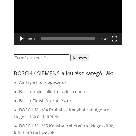
00:00
02:47
Keresés
Keresés
a
következőre:
BOSCH / SIEMENS alkatrész kategóriák:
► Air fryerhez kiegészítők
► Bosch bojler alkatrészek (Tronic)
► Bosch Fűnyíró alkatrészek
► BOSCH MUM4 ProfiMixx Konyhai robotgépre
kiegészítők és feltétek
► BOSCH MUM5 Konyhai robotgépre kiegészítők,
feltehető tartozékok