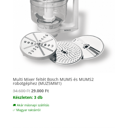
Multi Mixer feltét Bosch MUM5 és MUMS2
robotgéphez (MUZ5MM1)
Original
Current
34.600
Ft
29.000
Ft
price
price
Készleten: 3 db
was:
is:
🚚 Akár másnapi szállítás
34.600 Ft.
29.000 Ft.
✅ Magyar raktárról