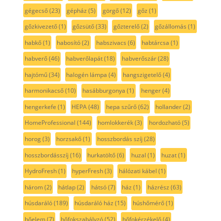
gégecső
(23)
gépház
(5)
görgő
(12)
gőz
(1)
gőzkivezető
(1)
gőzsütő
(33)
gőzterelő
(2)
gőzállomás
(1)
habkő
(1)
habosító
(2)
habszivacs
(6)
habtárcsa
(1)
habverő
(46)
habverőlapát
(18)
habverőszár
(28)
hajtómű
(34)
halogén lámpa
(4)
hangszigetelő
(4)
harmonikacső
(10)
hasábburgonya
(1)
henger
(4)
hengerkefe
(1)
HEPA
(48)
hepa szűrő
(62)
hollander
(2)
HomeProfessional
(144)
homlokkerék
(3)
hordozható
(5)
horog
(3)
horzsakő
(1)
hosszbordás szíj
(28)
hosszbordásszíj
(16)
hurkatöltő
(6)
huzal
(1)
huzat
(1)
HydroFresh
(1)
hyperFresh
(3)
hálózati kábel
(1)
három
(2)
hátlap
(2)
hátsó
(7)
ház
(1)
házrész
(63)
húsdaráló
(189)
húsdaráló ház
(15)
húshőmérő
(1)
hőelem
(7)
hőfokszabályzó
(52)
hőfokérzékelő
(4)