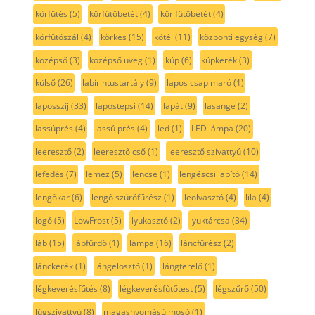
körfütés
(5)
körfűtőbetét
(4)
kör fűtőbetét
(4)
körfűtőszál
(4)
körkés
(15)
kötél
(11)
központi egység
(7)
középső
(3)
középső üveg
(1)
kúp
(6)
kúpkerék
(3)
külső
(26)
labirintustartály
(9)
lapos csap maró
(1)
laposszíj
(33)
lapostepsi
(14)
lapát
(9)
lasange
(2)
lassúprés
(4)
lassú prés
(4)
led
(1)
LED lámpa
(20)
leeresztő
(2)
leeresztő cső
(1)
leeresztő szivattyú
(10)
lefedés
(7)
lemez
(5)
lencse
(1)
lengéscsillapító
(14)
lengőkar
(6)
lengő szúrófűrész
(1)
leolvasztó
(4)
lila
(4)
logó
(5)
LowFrost
(5)
lyukasztó
(2)
lyuktárcsa
(34)
láb
(15)
lábfürdő
(1)
lámpa
(16)
láncfűrész
(2)
lánckerék
(1)
lángelosztó
(1)
lángterelő
(1)
légkeverésfűtés
(8)
légkeverésfűtőtest
(5)
légszűrő
(50)
lúgszivattyú
(8)
magasnyomású mosó
(1)