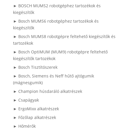
► BOSCH MUMS2 robotgéphez tartozékok és
kiegészítők
► Bosch MUMS6 robotgéphez tartozékok és
kiegészítők
► Bosch MUMS8 robotgépre feltehető kiegészítők és
tartozékok
► Bosch OptiMUM (MUM9) robotgépre feltehető
kiegészítők tartozékok
► Bosch Tisztítószerek
► Bosch, Siemens és Neff hűtő ajtógumik
(mágnesgumik)
► Champion húsdaráló alkatrészek
► Csapágyak
► ErgoMixx alkatrészek
► Főzőlap alkatrészek
► Hőmérők