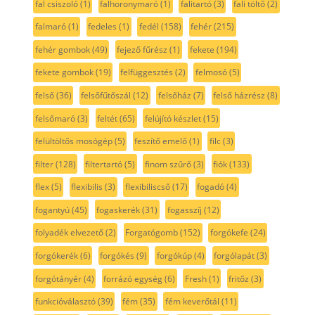
fal csiszoló
(1)
falhoronymaró
(1)
falitartó
(3)
fali töltő
(2)
falmaró
(1)
fedeles
(1)
fedél
(158)
fehér
(215)
fehér gombok
(49)
fejező fűrész
(1)
fekete
(194)
fekete gombok
(19)
felfüggesztés
(2)
felmosó
(5)
felső
(36)
felsőfűtőszál
(12)
felsőház
(7)
felső házrész
(8)
felsőmaró
(3)
feltét
(65)
felújító készlet
(15)
felültöltős mosógép
(5)
feszítő emelő
(1)
filc
(3)
filter
(128)
filtertartó
(5)
finom szűrő
(3)
fiók
(133)
flex
(5)
flexibilis
(3)
flexibiliscső
(17)
fogadó
(4)
fogantyú
(45)
fogaskerék
(31)
fogasszíj
(12)
folyadék elvezető
(2)
Forgatógomb
(152)
forgókefe
(24)
forgókerék
(6)
forgókés
(9)
forgókúp
(4)
forgólapát
(3)
forgótányér
(4)
forrázó egység
(6)
Fresh
(1)
fritőz
(3)
funkcióválasztó
(39)
fém
(35)
fém keverőtál
(11)