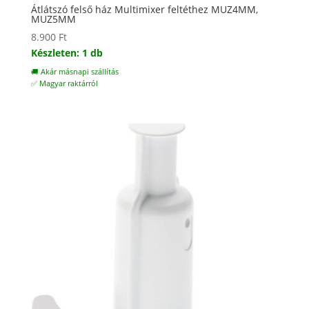
Átlátszó felső ház Multimixer feltéthez MUZ4MM,
MUZ5MM
8.900
Ft
Készleten: 1 db
🚚 Akár másnapi szállítás
✅ Magyar raktárról