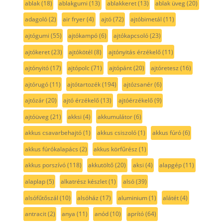
ablak
(18)
ablakgumi
(13)
ablakkeret
(13)
ablak üveg
(20)
adagoló
(2)
air fryer
(4)
ajtó
(72)
ajtóbimetál
(11)
ajtógumi
(55)
ajtókampó
(6)
ajtókapcsoló
(23)
ajtókeret
(23)
ajtókötél
(8)
ajtónyitás érzékelő
(11)
ajtónyitó
(17)
ajtópolc
(71)
ajtópánt
(20)
ajtóretesz
(16)
ajtórugó
(11)
ajtótartozék
(194)
ajtózsanér
(6)
ajtózár
(20)
ajtó érzékelő
(13)
ajtóérzékelő
(9)
ajtóüveg
(21)
akksi
(4)
akkumulátor
(6)
akkus csavarbehajtó
(1)
akkus csiszoló
(1)
akkus fúró
(6)
akkus fúrókalapács
(2)
akkus körfűrész
(1)
akkus porszívó
(118)
akkutöltő
(20)
aksi
(4)
alapgép
(11)
alaplap
(5)
alkatrész készlet
(1)
alsó
(39)
alsófűtőszál
(10)
alsóház
(17)
aluminium
(1)
alátét
(4)
antracit
(2)
anya
(11)
anód
(10)
aprító
(64)