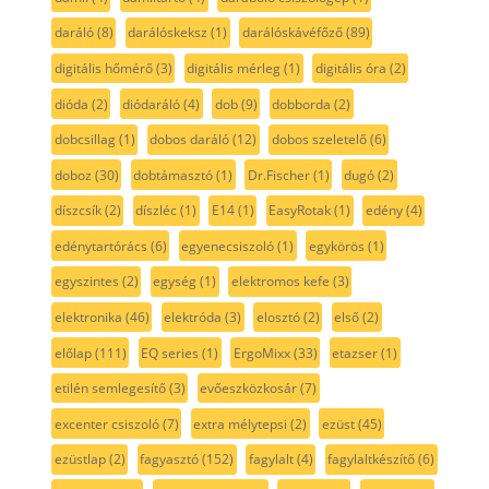
daráló
(8)
darálóskeksz
(1)
darálóskávéfőző
(89)
digitális hőmérő
(3)
digitális mérleg
(1)
digitális óra
(2)
dióda
(2)
diódaráló
(4)
dob
(9)
dobborda
(2)
dobcsillag
(1)
dobos daráló
(12)
dobos szeletelő
(6)
doboz
(30)
dobtámasztó
(1)
Dr.Fischer
(1)
dugó
(2)
díszcsík
(2)
díszléc
(1)
E14
(1)
EasyRotak
(1)
edény
(4)
edénytartórács
(6)
egyenecsiszoló
(1)
egykörös
(1)
egyszintes
(2)
egység
(1)
elektromos kefe
(3)
elektronika
(46)
elektróda
(3)
elosztó
(2)
első
(2)
előlap
(111)
EQ series
(1)
ErgoMixx
(33)
etazser
(1)
etilén semlegesítő
(3)
evőeszközkosár
(7)
excenter csiszoló
(7)
extra mélytepsi
(2)
ezüst
(45)
ezüstlap
(2)
fagyasztó
(152)
fagylalt
(4)
fagylaltkészítő
(6)