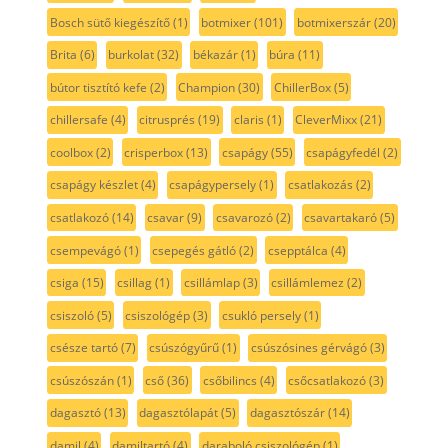
Bosch sütő kiegészítő
(1)
botmixer
(101)
botmixerszár
(20)
Brita
(6)
burkolat
(32)
békazár
(1)
búra
(11)
bútor tisztító kefe
(2)
Champion
(30)
ChillerBox
(5)
chillersafe
(4)
citrusprés
(19)
claris
(1)
CleverMixx
(21)
coolbox
(2)
crisperbox
(13)
csapágy
(55)
csapágyfedél
(2)
csapágy készlet
(4)
csapágypersely
(1)
csatlakozás
(2)
csatlakozó
(14)
csavar
(9)
csavarozó
(2)
csavartakaró
(5)
csempevágó
(1)
csepegés gátló
(2)
csepptálca
(4)
csiga
(15)
csillag
(1)
csillámlap
(3)
csillámlemez
(2)
csiszoló
(5)
csiszológép
(3)
csukló persely
(1)
csésze tartó
(7)
csúszógyűrű
(1)
csúszósines gérvágó
(3)
csúszószán
(1)
cső
(36)
csőbilincs
(4)
csőcsatlakozó
(3)
dagasztó
(13)
dagasztólapát
(5)
dagasztószár
(14)
damil
(4)
damiltartó
(4)
daraboló csiszológép
(1)