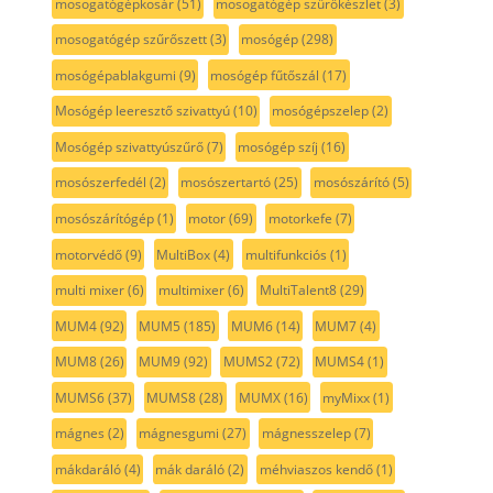
mosogatógépkosár
(51)
mosogatógép szűrőkészlet
(3)
mosogatógép szűrőszett
(3)
mosógép
(298)
mosógépablakgumi
(9)
mosógép fűtőszál
(17)
Mosógép leeresztő szivattyú
(10)
mosógépszelep
(2)
Mosógép szivattyúszűrő
(7)
mosógép szíj
(16)
mosószerfedél
(2)
mosószertartó
(25)
mosószárító
(5)
mosószárítógép
(1)
motor
(69)
motorkefe
(7)
motorvédő
(9)
MultiBox
(4)
multifunkciós
(1)
multi mixer
(6)
multimixer
(6)
MultiTalent8
(29)
MUM4
(92)
MUM5
(185)
MUM6
(14)
MUM7
(4)
MUM8
(26)
MUM9
(92)
MUMS2
(72)
MUMS4
(1)
MUMS6
(37)
MUMS8
(28)
MUMX
(16)
myMixx
(1)
mágnes
(2)
mágnesgumi
(27)
mágnesszelep
(7)
mákdaráló
(4)
mák daráló
(2)
méhviaszos kendő
(1)