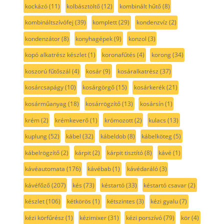
kockázó
(11)
kolbásztöltő
(12)
kombinált hűtő
(8)
kombináltszívófej
(39)
komplett
(29)
kondenzvíz
(2)
kondenzátor
(8)
konyhagépek
(9)
konzol
(3)
kopó alkatrész készlet
(1)
koronafűtés
(4)
korong
(34)
koszorú fűtőszál
(4)
kosár
(9)
kosáralkatrész
(37)
kosárcsapágy
(10)
kosárgörgő
(15)
kosárkerék
(21)
kosárműanyag
(18)
kosárrögzítő
(13)
kosársín
(1)
krém
(2)
krémkeverő
(1)
krómozott
(2)
kulacs
(13)
kuplung
(52)
kábel
(32)
kábeldob
(8)
kábelköteg
(5)
kábelrögzítő
(2)
kárpit
(2)
kárpit tisztító
(8)
kávé
(1)
kávéautomata
(176)
kávébab
(1)
kávédaráló
(3)
kávéfőző
(207)
kés
(73)
késtartó
(33)
késtartó csavar
(2)
készlet
(106)
kétkörös
(1)
kétszintes
(3)
kézi gyalu
(7)
kézi körfűrész
(1)
kézimixer
(31)
kézi porszívó
(79)
kör
(4)