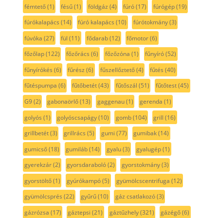
fémtető
(1)
fésű
(1)
földgáz
(4)
fúró
(17)
fúrógép
(19)
fúrókalapács
(14)
fúró kalapács
(10)
fúrótokmány
(3)
fúvóka
(27)
fül
(11)
fődarab
(12)
főmotor
(6)
főzőlap
(122)
főzőrács
(6)
főzőzóna
(1)
fűnyíró
(52)
fűnyírókés
(6)
fűrész
(6)
fűszellőztető
(4)
fűtés
(40)
fűtéspumpa
(6)
fűtőbetét
(43)
fűtőszál
(51)
fűtőtest
(45)
G9
(2)
gabonaörlő
(13)
gaggenau
(1)
gerenda
(1)
golyós
(1)
golyóscsapágy
(10)
gomb
(104)
grill
(16)
grillbetét
(3)
grillrács
(5)
gumi
(77)
gumibak
(14)
gumicső
(18)
gumiláb
(14)
gyalu
(3)
gyalugép
(1)
gyerekzár
(2)
gyorsdaraboló
(2)
gyorstokmány
(3)
gyorstöltő
(1)
gyúrókampó
(5)
gyümölcscentrifuga
(12)
gyümölcsprés
(22)
gyűrű
(10)
gáz csatlakozó
(3)
gázrózsa
(17)
gáztepsi
(21)
gáztűzhely
(321)
gázégő
(6)