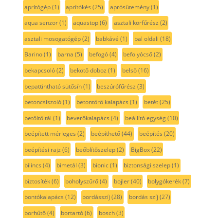
aprítógép
(1)
aprítókés
(25)
aprósütemény
(1)
aqua senzor
(1)
aquastop
(6)
asztali körfűrész
(2)
asztali mosogatógép
(2)
babkávé
(1)
bal oldali
(18)
Barino
(1)
barna
(5)
befogó
(4)
befolyócső
(2)
bekapcsoló
(2)
bekötő doboz
(1)
belső
(16)
bepattintható sütősín
(1)
beszúrófűrész
(3)
betoncsiszoló
(1)
betontörő kalapács
(1)
betét
(25)
betöltő tál
(1)
beverőkalapács
(4)
beállító egység
(10)
beépített mérleges
(2)
beépíthető
(44)
beépítés
(20)
beépítési rajz
(6)
beőblítőszelep
(2)
BigBox
(22)
bilincs
(4)
bimetál
(3)
bionic
(1)
biztonsági szelep
(1)
biztosíték
(6)
boholyszűrő
(4)
bojler
(40)
bolygókerék
(7)
bontókalapács
(12)
bordásszíj
(28)
bordás szíj
(27)
borhűtő
(4)
bortartó
(6)
bosch
(3)