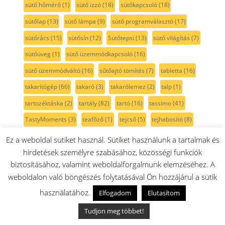
sütő hőmérő
(1)
sütő izzó
(18)
sütőkapcsoló
(18)
sütőlap
(13)
sütő lámpa
(9)
sütő programválasztó
(17)
sütőrács
(15)
sütősín
(12)
Sütőtepsi
(13)
sütő világítás
(7)
sütőüveg
(1)
sütő üzemmódkapcsoló
(16)
sütő üzemmódváltó
(16)
sűtőajtó tömítés
(7)
tabletta
(16)
takarítógép
(66)
takaró
(3)
takarólemez
(2)
talp
(1)
tartozéktáska
(2)
tartály
(82)
tartó
(16)
tassimo
(41)
TastyMoments
(3)
teafőző
(1)
tejcső
(5)
tejhabosító
(8)
tejtartó
(8)
tekercs
(2)
tekercsfedél
(1)
teleszkópcső
(9)
Ez a weboldal sütiket használ. Sütiket használunk a tartalmak és
hirdetések személyre szabásához, közösségi funkciók
teleszkópos sütősín
(12)
teljesítmény szabályzó
(1)
biztosításához, valamint weboldalforgalmunk elemzéséhez. A
tengely
(17)
tepsi
(35)
tepsi fedél
(3)
tepsitartó
(4)
weboldalon való böngészés folytatásával Ön hozzájárul a sütik
termoelem
(7)
termosztát
(18)
tető
(20)
textil porzsák
(2)
használatához.
Elfogadom
Elutasítom
tisztavízcső
(2)
tisztító
(18)
tisztítószer
(31)
To Go
(3)
Tudjon meg többet!
ToGo pohár
(14)
tojástartó
(2)
toldócső
(7)
tolóka
(11)