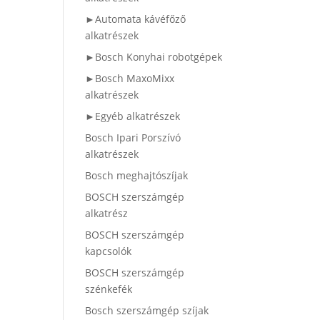
►Automata kávéfőző
alkatrészek
►Bosch Konyhai robotgépek
►Bosch MaxoMixx
alkatrészek
►Egyéb alkatrészek
Bosch Ipari Porszívó
alkatrészek
Bosch meghajtószíjak
BOSCH szerszámgép
alkatrész
BOSCH szerszámgép
kapcsolók
BOSCH szerszámgép
szénkefék
Bosch szerszámgép szíjak