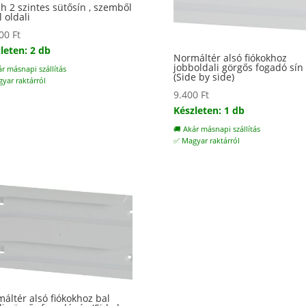
h 2 szintes sütősín , szemből
l oldali
000
Ft
leten: 2 db
Normáltér alsó fiókokhoz
jobboldali görgős fogadó sín
ár másnapi szállítás
(Side by side)
yar raktárról
9.400
Ft
Készleten: 1 db
🚚 Akár másnapi szállítás
✅ Magyar raktárról
áltér alsó fiókokhoz bal