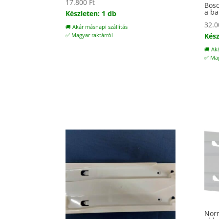
17.800
Ft
Bosc
a ba
Készleten: 1 db
32.
🚚 Akár másnapi szállítás
Kész
✅ Magyar raktárról
🚚 Ak
✅ Mag
Norm