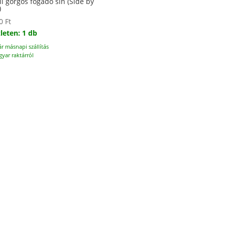
li görgős fogadó sín (Side by
)
00
Ft
leten: 1 db
ár másnapi szállítás
yar raktárról