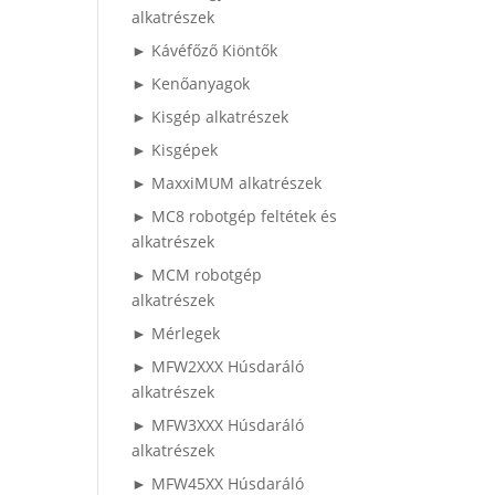
alkatrészek
► Kávéfőző Kiöntők
► Kenőanyagok
► Kisgép alkatrészek
► Kisgépek
► MaxxiMUM alkatrészek
► MC8 robotgép feltétek és
alkatrészek
► MCM robotgép
alkatrészek
► Mérlegek
► MFW2XXX Húsdaráló
alkatrészek
► MFW3XXX Húsdaráló
alkatrészek
► MFW45XX Húsdaráló