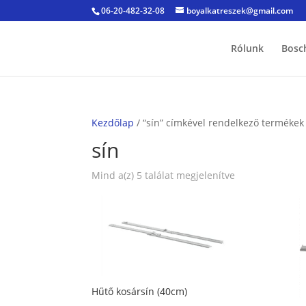
06-20-482-32-08
boyalkatreszek@gmail.com
Rólunk
Bosc
Kezdőlap
/ “sín” címkével rendelkező termékek
sín
Sorted
Mind a(z) 5 találat megjelenítve
by
popularity
Hűtő kosársín (40cm)