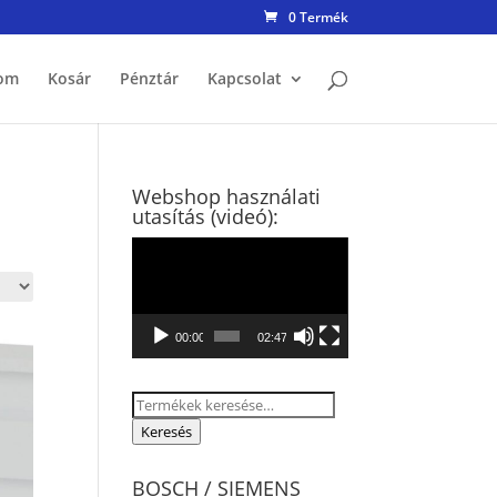
0 Termék
om
Kosár
Pénztár
Kapcsolat
Webshop használati
utasítás (videó):
Videólejátszó
00:00
02:47
Keresés
a
Keresés
következőre:
BOSCH / SIEMENS