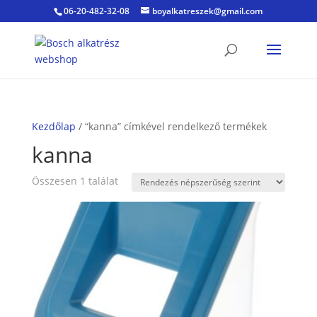
06-20-482-32-08
boyalkatreszek@gmail.com
Kezdőlap
/ “kanna” címkével rendelkező termékek
kanna
Összesen 1 találat