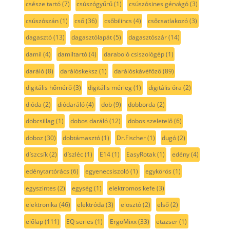
csésze tartó
(7)
csúszógyűrű
(1)
csúszósines gérvágó
(3)
csúszószán
(1)
cső
(36)
csőbilincs
(4)
csőcsatlakozó
(3)
dagasztó
(13)
dagasztólapát
(5)
dagasztószár
(14)
damil
(4)
damiltartó
(4)
daraboló csiszológép
(1)
daráló
(8)
darálóskeksz
(1)
darálóskávéfőző
(89)
digitális hőmérő
(3)
digitális mérleg
(1)
digitális óra
(2)
dióda
(2)
diódaráló
(4)
dob
(9)
dobborda
(2)
dobcsillag
(1)
dobos daráló
(12)
dobos szeletelő
(6)
doboz
(30)
dobtámasztó
(1)
Dr.Fischer
(1)
dugó
(2)
díszcsík
(2)
díszléc
(1)
E14
(1)
EasyRotak
(1)
edény
(4)
edénytartórács
(6)
egyenecsiszoló
(1)
egykörös
(1)
egyszintes
(2)
egység
(1)
elektromos kefe
(3)
elektronika
(46)
elektróda
(3)
elosztó
(2)
első
(2)
előlap
(111)
EQ series
(1)
ErgoMixx
(33)
etazser
(1)