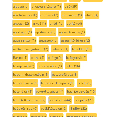
alaplap
(5)
alkatrész készlet
(1)
alsó
(39)
alsófűtőszál
(10)
alsóház
(17)
aluminium
(1)
alátét
(4)
antracit
(2)
anya
(11)
anód
(10)
aprító
(64)
aprítógép
(1)
aprítókés
(25)
aprósütemény
(1)
aqua senzor
(1)
aquastop
(6)
asztali körfűrész
(2)
asztali mosogatógép
(2)
babkávé
(1)
bal oldali
(18)
Barino
(1)
barna
(5)
befogó
(4)
befolyócső
(2)
bekapcsoló
(2)
bekötő doboz
(1)
belső
(16)
bepattintható sütősín
(1)
beszúrófűrész
(3)
betoncsiszoló
(1)
betontörő kalapács
(1)
betét
(25)
betöltő tál
(1)
beverőkalapács
(4)
beállító egység
(10)
beépített mérleges
(2)
beépíthető
(44)
beépítés
(20)
beépítési rajz
(6)
beőblítőszelep
(2)
BigBox
(22)
bilincs
(4)
bimetál
(3)
bionic
(1)
biztonsági szelep
(1)