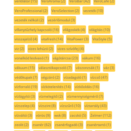
ventilátor
(15)
VeroAroma
(2)
VeroBar
(42)
VeroCafe
(2)
VeroProfessional
(2)
VeroSelection
(2)
vezeték
(10)
vezeték nélküli
(2)
vezérlőmodul
(3)
villanytűzhely kapcsoló
(16)
világoskék
(4)
világítás
(10)
visszajelző
(4)
vitafresh
(14)
VitaPower
(3)
VitaStyle
(5)
viz
(2)
vizes lehúzó
(2)
vizes szívófej
(4)
vonalkód leolvasó
(1)
vágótárcsa
(23)
vákum
(16)
vákuum
(15)
választókapcsoló
(7)
vászonzsák
(1)
váz
(3)
védőkupak
(7)
végzáró
(2)
vízadagoló
(1)
vízcső
(47)
vízforraló
(19)
vízkötelenítés
(14)
vízkőoldás
(16)
vízlágyító
(3)
vízmelegítő
(2)
vízmennyiségmérő
(7)
vízszelep
(4)
vízszint
(8)
vízszűrő
(10)
víztartály
(43)
vízváltó
(3)
vörös
(9)
wok
(8)
zacskó
(5)
Zelmer
(112)
zeolit
(2)
zsanér
(62)
zsanérfogadó
(3)
zsanértartó
(1)