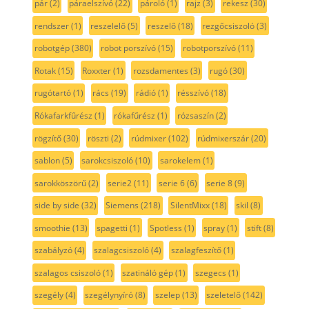
pár
(2)
páraelszívó
(22)
pároló
(1)
rajz
(3)
rekesz
(30)
rendszer
(1)
reszelelő
(5)
reszelő
(18)
rezgőcsiszoló
(3)
robotgép
(380)
robot porszívó
(15)
robotporszívó
(11)
Rotak
(15)
Roxxter
(1)
rozsdamentes
(3)
rugó
(30)
rugótartó
(1)
rács
(19)
rádió
(1)
résszívó
(18)
Rókafarkfűrész
(1)
rókafűrész
(1)
rózsaszín
(2)
rögzítő
(30)
röszti
(2)
rúdmixer
(102)
rúdmixerszár
(20)
sablon
(5)
sarokcsiszoló
(10)
sarokelem
(1)
sarokköszörű
(2)
serie2
(11)
serie 6
(6)
serie 8
(9)
side by side
(32)
Siemens
(218)
SilentMixx
(18)
skil
(8)
smoothie
(13)
spagetti
(1)
Spotless
(1)
spray
(1)
stift
(8)
szabályzó
(4)
szalagcsiszoló
(4)
szalagfeszítő
(1)
szalagos csiszoló
(1)
szatináló gép
(1)
szegecs
(1)
szegély
(4)
szegélynyíró
(8)
szelep
(13)
szeletelő
(142)