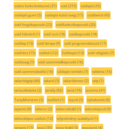
sütési funkcióválasztó
(31)
sütő
(315)
sütőajtó
(35)
sütőajtó gumi
(5)
sütőajtó külső üveg
(17)
sütőbelső
(45)
sütő forgókapcsoló
(22)
sütőfunkciókapcsoló
(20)
sütő hőmérő
(1)
sütő izzó
(18)
sütőkapcsoló
(18)
sütőlap
(13)
sütő lámpa
(9)
sütő programválasztó
(17)
sütőrács
(15)
sütősín
(12)
Sütőtepsi
(13)
sütő világítás
(7)
sütőüveg
(1)
sütő üzemmódkapcsoló
(16)
sütő üzemmódváltó
(16)
sűtőajtó tömítés
(7)
tabletta
(16)
takarítógép
(66)
takaró
(3)
takarólemez
(2)
talp
(1)
tartozéktáska
(2)
tartály
(82)
tartó
(16)
tassimo
(41)
TastyMoments
(3)
teafőző
(1)
tejcső
(5)
tejhabosító
(8)
tejtartó
(8)
tekercs
(2)
tekercsfedél
(1)
teleszkópcső
(9)
teleszkópos sütősín
(12)
teljesítmény szabályzó
(1)
tengely
(17)
tepsi
(35)
tepsi fedél
(3)
tepsitartó
(4)