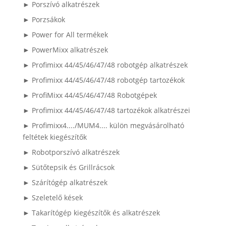
► Porszívó alkatrészek
► Porzsákok
► Power for All termékek
► PowerMixx alkatrészek
► Profimixx 44/45/46/47/48 robotgép alkatrészek
► Profimixx 44/45/46/47/48 robotgép tartozékok
► ProfiMixx 44/45/46/47/48 Robotgépek
► Profimixx 44/45/46/47/48 tartozékok alkatrészei
► Profimixx4..../MUM4.... külön megvásárolható
feltétek kiegészítők
► Robotporszívó alkatrészek
► Sütőtepsik és Grillrácsok
► Szárítógép alkatrészek
► Szeletelő kések
► Takarítógép kiegészítők és alkatrészek