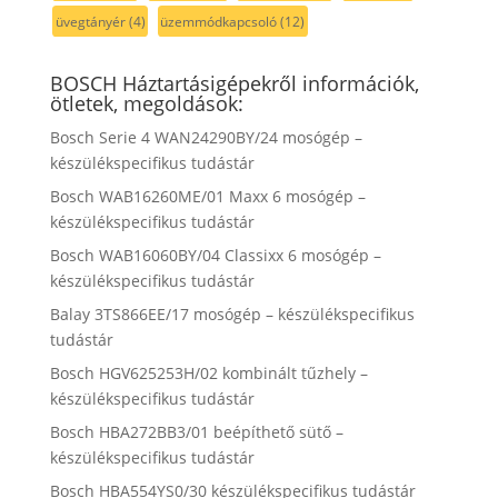
üvegtányér
(4)
üzemmódkapcsoló
(12)
BOSCH Háztartásigépekről információk,
ötletek, megoldások:
Bosch Serie 4 WAN24290BY/24 mosógép –
készülékspecifikus tudástár
Bosch WAB16260ME/01 Maxx 6 mosógép –
készülékspecifikus tudástár
Bosch WAB16060BY/04 Classixx 6 mosógép –
készülékspecifikus tudástár
Balay 3TS866EE/17 mosógép – készülékspecifikus
tudástár
Bosch HGV625253H/02 kombinált tűzhely –
készülékspecifikus tudástár
Bosch HBA272BB3/01 beépíthető sütő –
készülékspecifikus tudástár
Bosch HBA554YS0/30 készülékspecifikus tudástár