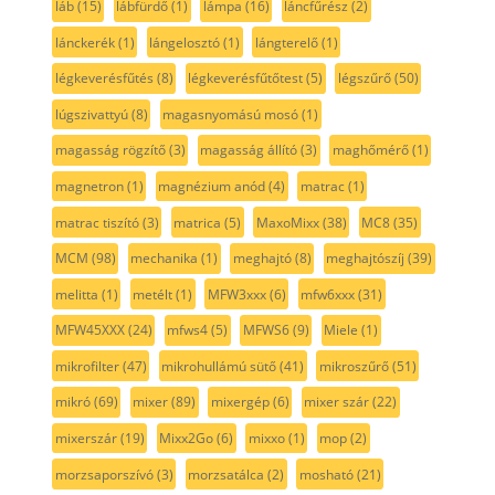
láb
(15)
lábfürdő
(1)
lámpa
(16)
láncfűrész
(2)
lánckerék
(1)
lángelosztó
(1)
lángterelő
(1)
légkeverésfűtés
(8)
légkeverésfűtőtest
(5)
légszűrő
(50)
lúgszivattyú
(8)
magasnyomású mosó
(1)
magasság rögzítő
(3)
magasság állító
(3)
maghőmérő
(1)
magnetron
(1)
magnézium anód
(4)
matrac
(1)
matrac tiszító
(3)
matrica
(5)
MaxoMixx
(38)
MC8
(35)
MCM
(98)
mechanika
(1)
meghajtó
(8)
meghajtószíj
(39)
melitta
(1)
metélt
(1)
MFW3xxx
(6)
mfw6xxx
(31)
MFW45XXX
(24)
mfws4
(5)
MFWS6
(9)
Miele
(1)
mikrofilter
(47)
mikrohullámú sütő
(41)
mikroszűrő
(51)
mikró
(69)
mixer
(89)
mixergép
(6)
mixer szár
(22)
mixerszár
(19)
Mixx2Go
(6)
mixxo
(1)
mop
(2)
morzsaporszívó
(3)
morzsatálca
(2)
mosható
(21)