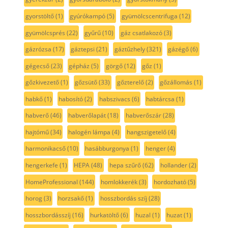
gyorstöltő
(1)
gyúrókampó
(5)
gyümölcscentrifuga
(12)
gyümölcsprés
(22)
gyűrű
(10)
gáz csatlakozó
(3)
gázrózsa
(17)
gáztepsi
(21)
gáztűzhely
(321)
gázégő
(6)
gégecső
(23)
gépház
(5)
görgő
(12)
gőz
(1)
gőzkivezető
(1)
gőzsütő
(33)
gőzterelő
(2)
gőzállomás
(1)
habkő
(1)
habosító
(2)
habszivacs
(6)
habtárcsa
(1)
habverő
(46)
habverőlapát
(18)
habverőszár
(28)
hajtómű
(34)
halogén lámpa
(4)
hangszigetelő
(4)
harmonikacső
(10)
hasábburgonya
(1)
henger
(4)
hengerkefe
(1)
HEPA
(48)
hepa szűrő
(62)
hollander
(2)
HomeProfessional
(144)
homlokkerék
(3)
hordozható
(5)
horog
(3)
horzsakő
(1)
hosszbordás szíj
(28)
hosszbordásszíj
(16)
hurkatöltő
(6)
huzal
(1)
huzat
(1)