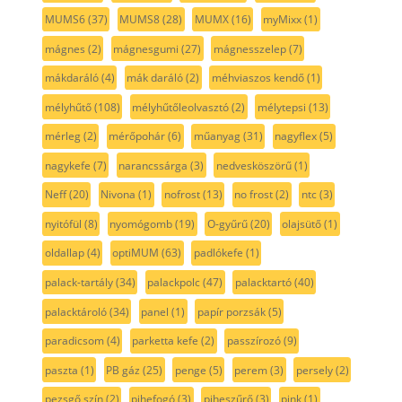
MUMS6
(37)
MUMS8
(28)
MUMX
(16)
myMixx
(1)
mágnes
(2)
mágnesgumi
(27)
mágnesszelep
(7)
mákdaráló
(4)
mák daráló
(2)
méhviaszos kendő
(1)
mélyhűtő
(108)
mélyhűtőleolvasztó
(2)
mélytepsi
(13)
mérleg
(2)
mérőpohár
(6)
műanyag
(31)
nagyflex
(5)
nagykefe
(7)
narancssárga
(3)
nedvesköszörű
(1)
Neff
(20)
Nivona
(1)
nofrost
(13)
no frost
(2)
ntc
(3)
nyitófül
(8)
nyomógomb
(19)
O-gyűrű
(20)
olajsütő
(1)
oldallap
(4)
optiMUM
(63)
padlókefe
(1)
palack-tartály
(34)
palackpolc
(47)
palacktartó
(40)
palacktároló
(34)
panel
(1)
papír porzsák
(5)
paradicsom
(4)
parketta kefe
(2)
passzírozó
(9)
paszta
(1)
PB gáz
(25)
penge
(5)
perem
(3)
persely
(2)
pezsgő szín
(2)
pihefogó
(3)
piheszűrő
(3)
pink
(1)