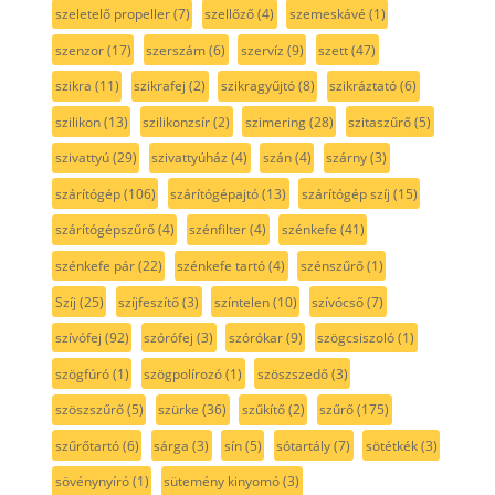
szeletelő propeller
(7)
szellőző
(4)
szemeskávé
(1)
szenzor
(17)
szerszám
(6)
szervíz
(9)
szett
(47)
szikra
(11)
szikrafej
(2)
szikragyűjtó
(8)
szikráztató
(6)
szilikon
(13)
szilikonzsír
(2)
szimering
(28)
szitaszűrő
(5)
szivattyú
(29)
szivattyúház
(4)
szán
(4)
szárny
(3)
szárítógép
(106)
szárítógépajtó
(13)
szárítógép szíj
(15)
szárítógépszűrő
(4)
szénfilter
(4)
szénkefe
(41)
szénkefe pár
(22)
szénkefe tartó
(4)
szénszűrő
(1)
Szíj
(25)
szíjfeszítő
(3)
színtelen
(10)
szívócső
(7)
szívófej
(92)
szórófej
(3)
szórókar
(9)
szögcsiszoló
(1)
szögfúró
(1)
szögpolírozó
(1)
szöszszedő
(3)
szöszszűrő
(5)
szürke
(36)
szűkítő
(2)
szűrő
(175)
szűrőtartó
(6)
sárga
(3)
sín
(5)
sótartály
(7)
sötétkék
(3)
sövénynyíró
(1)
sütemény kinyomó
(3)