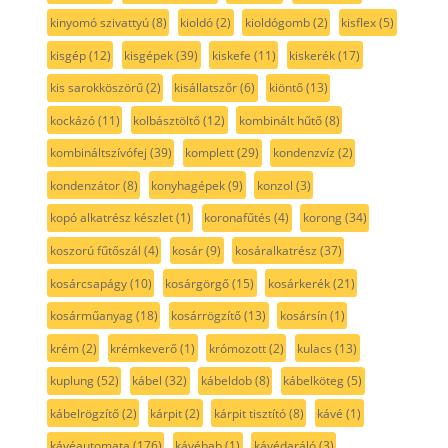
kinyomó szivattyú
(8)
kioldó
(2)
kioldógomb
(2)
kisflex
(5)
kisgép
(12)
kisgépek
(39)
kiskefe
(11)
kiskerék
(17)
kis sarokköszörű
(2)
kisállatszőr
(6)
kiöntő
(13)
kockázó
(11)
kolbásztöltő
(12)
kombinált hűtő
(8)
kombináltszívófej
(39)
komplett
(29)
kondenzvíz
(2)
kondenzátor
(8)
konyhagépek
(9)
konzol
(3)
kopó alkatrész készlet
(1)
koronafűtés
(4)
korong
(34)
koszorú fűtőszál
(4)
kosár
(9)
kosáralkatrész
(37)
kosárcsapágy
(10)
kosárgörgő
(15)
kosárkerék
(21)
kosárműanyag
(18)
kosárrögzítő
(13)
kosársín
(1)
krém
(2)
krémkeverő
(1)
krómozott
(2)
kulacs
(13)
kuplung
(52)
kábel
(32)
kábeldob
(8)
kábelköteg
(5)
kábelrögzítő
(2)
kárpit
(2)
kárpit tisztító
(8)
kávé
(1)
kávéautomata
(176)
kávébab
(1)
kávédaráló
(3)