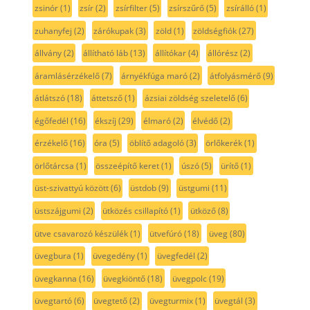
zsinór
(1)
zsír
(2)
zsírfilter
(5)
zsírszűrő
(5)
zsírálló
(1)
zuhanyfej
(2)
zárókupak
(3)
zöld
(1)
zöldségfiók
(27)
állvány
(2)
állítható láb
(13)
állítókar
(4)
állórész
(2)
áramlásérzékelő
(7)
árnyékfúga maró
(2)
átfolyásmérő
(9)
átlátszó
(18)
áttetsző
(1)
ázsiai zöldség szeletelő
(6)
égőfedél
(16)
ékszíj
(29)
élmaró
(2)
élvédő
(2)
érzékelő
(16)
óra
(5)
öblítő adagoló
(3)
örlőkerék
(1)
örlőtárcsa
(1)
összeépítő keret
(1)
úszó
(5)
ürítő
(1)
üst-szivattyú között
(6)
üstdob
(9)
üstgumi
(11)
üstszájgumi
(2)
ütközés csillapító
(1)
ütköző
(8)
ütve csavarozó készülék
(1)
ütvefúró
(18)
üveg
(80)
üvegbura
(1)
üvegedény
(1)
üvegfedél
(2)
üvegkanna
(16)
üvegkiöntő
(18)
üvegpolc
(19)
üvegtartó
(6)
üvegtető
(2)
üvegturmix
(1)
üvegtál
(3)