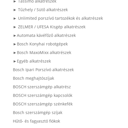
► Tassimo alkatrészek
► Tűzhely / Sütő alkatrészek
► Unlimited porszívó tartozékok és alkatrészek
► ZELMER / UFESA Kisgép alkatrészek
►Automata kávéfőző alkatrészek
►Bosch Konyhai robotgépek
►Bosch MaxoMixx alkatrészek
►Egyéb alkatrészek
Bosch Ipari Porszívó alkatrészek
Bosch meghajtószíjak
BOSCH szerszámgép alkatrész
BOSCH szerszámgép kapcsolók
BOSCH szerszámgép szénkefék
Bosch szerszámgép szíjak
Hűtő- és fagyasztó fiókok