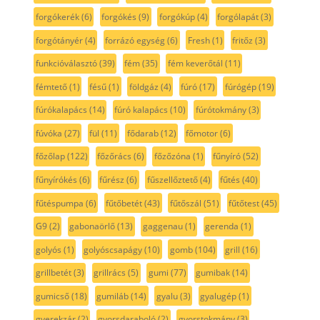
forgókerék
(6)
forgókés
(9)
forgókúp
(4)
forgólapát
(3)
forgótányér
(4)
forrázó egység
(6)
Fresh
(1)
fritőz
(3)
funkcióválasztó
(39)
fém
(35)
fém keverőtál
(11)
fémtető
(1)
fésű
(1)
földgáz
(4)
fúró
(17)
fúrógép
(19)
fúrókalapács
(14)
fúró kalapács
(10)
fúrótokmány
(3)
fúvóka
(27)
fül
(11)
fődarab
(12)
főmotor
(6)
főzőlap
(122)
főzőrács
(6)
főzőzóna
(1)
fűnyíró
(52)
fűnyírókés
(6)
fűrész
(6)
fűszellőztető
(4)
fűtés
(40)
fűtéspumpa
(6)
fűtőbetét
(43)
fűtőszál
(51)
fűtőtest
(45)
G9
(2)
gabonaörlő
(13)
gaggenau
(1)
gerenda
(1)
golyós
(1)
golyóscsapágy
(10)
gomb
(104)
grill
(16)
grillbetét
(3)
grillrács
(5)
gumi
(77)
gumibak
(14)
gumicső
(18)
gumiláb
(14)
gyalu
(3)
gyalugép
(1)
gyerekzár
(2)
gyorsdaraboló
(2)
gyorstokmány
(3)