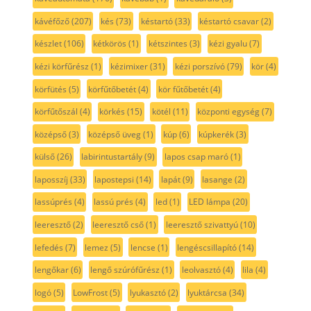
kávéfőző
(207)
kés
(73)
késtartó
(33)
késtartó csavar
(2)
készlet
(106)
kétkörös
(1)
kétszintes
(3)
kézi gyalu
(7)
kézi körfűrész
(1)
kézimixer
(31)
kézi porszívó
(79)
kör
(4)
körfütés
(5)
körfűtőbetét
(4)
kör fűtőbetét
(4)
körfűtőszál
(4)
körkés
(15)
kötél
(11)
központi egység
(7)
középső
(3)
középső üveg
(1)
kúp
(6)
kúpkerék
(3)
külső
(26)
labirintustartály
(9)
lapos csap maró
(1)
laposszíj
(33)
lapostepsi
(14)
lapát
(9)
lasange
(2)
lassúprés
(4)
lassú prés
(4)
led
(1)
LED lámpa
(20)
leeresztő
(2)
leeresztő cső
(1)
leeresztő szivattyú
(10)
lefedés
(7)
lemez
(5)
lencse
(1)
lengéscsillapító
(14)
lengőkar
(6)
lengő szúrófűrész
(1)
leolvasztó
(4)
lila
(4)
logó
(5)
LowFrost
(5)
lyukasztó
(2)
lyuktárcsa
(34)