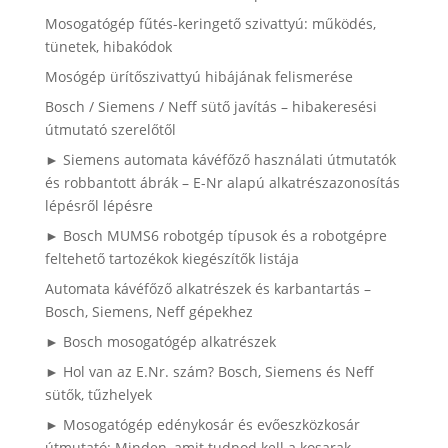
Mosogatógép fűtés-keringető szivattyú: működés,
tünetek, hibakódok
Mosógép ürítőszivattyú hibájának felismerése
Bosch / Siemens / Neff sütő javítás – hibakeresési
útmutató szerelőtől
► Siemens automata kávéfőző használati útmutatók
és robbantott ábrák – E-Nr alapú alkatrészazonosítás
lépésről lépésre
► Bosch MUMS6 robotgép típusok és a robotgépre
feltehető tartozékok kiegészítők listája
Automata kávéfőző alkatrészek és karbantartás –
Bosch, Siemens, Neff gépekhez
► Bosch mosogatógép alkatrészek
► Hol van az E.Nr. szám? Bosch, Siemens és Neff
sütők, tűzhelyek
► Mosogatógép edénykosár és evőeszközkosár
útmutató: Minden, amit tudnod kell a kosarak