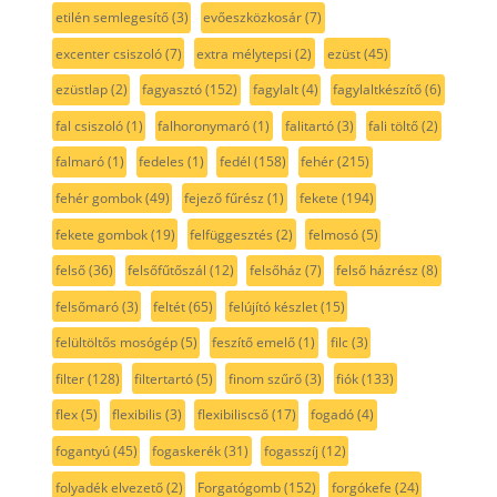
etilén semlegesítő
(3)
evőeszközkosár
(7)
excenter csiszoló
(7)
extra mélytepsi
(2)
ezüst
(45)
ezüstlap
(2)
fagyasztó
(152)
fagylalt
(4)
fagylaltkészítő
(6)
fal csiszoló
(1)
falhoronymaró
(1)
falitartó
(3)
fali töltő
(2)
falmaró
(1)
fedeles
(1)
fedél
(158)
fehér
(215)
fehér gombok
(49)
fejező fűrész
(1)
fekete
(194)
fekete gombok
(19)
felfüggesztés
(2)
felmosó
(5)
felső
(36)
felsőfűtőszál
(12)
felsőház
(7)
felső házrész
(8)
felsőmaró
(3)
feltét
(65)
felújító készlet
(15)
felültöltős mosógép
(5)
feszítő emelő
(1)
filc
(3)
filter
(128)
filtertartó
(5)
finom szűrő
(3)
fiók
(133)
flex
(5)
flexibilis
(3)
flexibiliscső
(17)
fogadó
(4)
fogantyú
(45)
fogaskerék
(31)
fogasszíj
(12)
folyadék elvezető
(2)
Forgatógomb
(152)
forgókefe
(24)