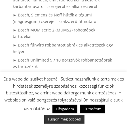
karbantartásáról, cseréjéről és alkatrészeiről
► Bosch, Siemens és Neff hűtők ajtógumi
(mágnesgumi) cseréje – szakszerű útmutató
► Bosch MUM serie 2 (MUMS2) robotgépek
tartozékai:
► Bosch fűnyíró robbantott ábrák és alkatrészek egy
helyen
► Bosch Unlimited 9 / 10 porszívók robbantottábrák
és tartozékok
► Hogyan Tisztítsd a Gázfőzőlapot Karcmentesen? –
Ez a weboldal sütiket használ. Sütiket használunk a tartalmak és
Lépésről Lépésre Útmutató
hirdetések személyre szabásához, közösségi funkciók
► Gyakran ismételt kérdések (GYIK)
biztosításához, valamint weboldalforgalmunk elemzéséhez. A
► Víz áll a Bosch mosogatógép alján? Ne hívd a
weboldalon való böngészés folytatásával Ön hozzájárul a sütik
szerelőt, ezt nézd meg először! (+VIDEÓ)
használatához.
Elfogadom
Elutasítom
► Miért mennek tönkre a ruhák mosás közben? – Így
Tudjon meg többet!
látja egy mosógépszerelő