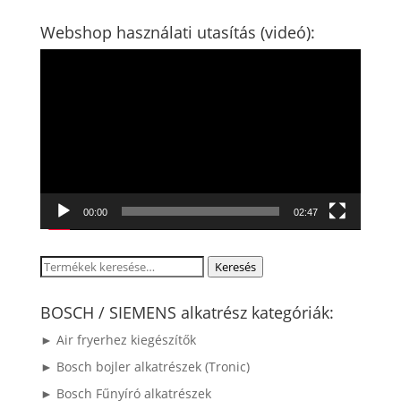
Webshop használati utasítás (videó):
Videólejátszó
00:00
02:47
Keresés
Keresés
a
következőre:
BOSCH / SIEMENS alkatrész kategóriák:
► Air fryerhez kiegészítők
► Bosch bojler alkatrészek (Tronic)
► Bosch Fűnyíró alkatrészek