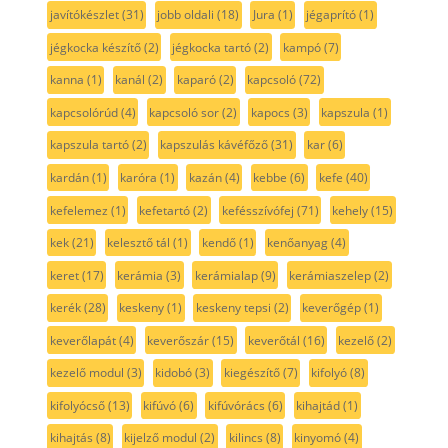
javítókészlet
(31)
jobb oldali
(18)
Jura
(1)
jégaprító
(1)
jégkocka készítő
(2)
jégkocka tartó
(2)
kampó
(7)
kanna
(1)
kanál
(2)
kaparó
(2)
kapcsoló
(72)
kapcsolórúd
(4)
kapcsoló sor
(2)
kapocs
(3)
kapszula
(1)
kapszula tartó
(2)
kapszulás kávéfőző
(31)
kar
(6)
kardán
(1)
karóra
(1)
kazán
(4)
kebbe
(6)
kefe
(40)
kefelemez
(1)
kefetartó
(2)
kefésszívófej
(71)
kehely
(15)
kek
(21)
kelesztő tál
(1)
kendő
(1)
kenőanyag
(4)
keret
(17)
kerámia
(3)
kerámialap
(9)
kerámiaszelep
(2)
kerék
(28)
keskeny
(1)
keskeny tepsi
(2)
keverőgép
(1)
keverőlapát
(4)
keverőszár
(15)
keverőtál
(16)
kezelő
(2)
kezelő modul
(3)
kidobó
(3)
kiegészítő
(7)
kifolyó
(8)
kifolyócső
(13)
kifúvó
(6)
kifúvórács
(6)
kihajtád
(1)
kihajtás
(8)
kijelző modul
(2)
kilincs
(8)
kinyomó
(4)