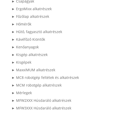
► Csapágyak
► ErgoMixx alkatrészek
► Főzőlap alkatrészek
► Hőmérők
► Hűtő, fagyasztó alkatrészek
► Kávéfőző Kiöntők
► Kenőanyagok
► Kisgép alkatrészek
► Kisgépek
► MaxxiMUM alkatrészek
► MC8 robotgép feltétek és alkatrészek
► MCM robotgép alkatrészek
► Mérlegek
► MFW2XXX Húsdaráló alkatrészek
► MFW3XXX Húsdaráló alkatrészek