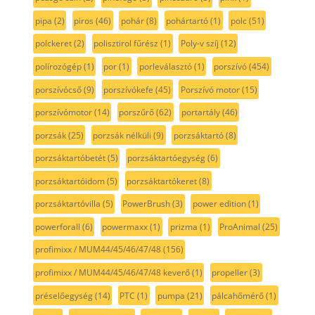
pipa
(2)
piros
(46)
pohár
(8)
pohártartó
(1)
polc
(51)
polckeret
(2)
polisztirol fűrész
(1)
Poly-v szíj
(12)
polírozógép
(1)
por
(1)
porleválasztó
(1)
porszívó
(454)
porszívócső
(9)
porszívókefe
(45)
Porszívó motor
(15)
porszívómotor
(14)
porszűrő
(62)
portartály
(46)
porzsák
(25)
porzsák nélküli
(9)
porzsáktartó
(8)
porzsáktartóbetét
(5)
porzsáktartóegység
(6)
porzsáktartóidom
(5)
porzsáktartókeret
(8)
porzsáktartóvilla
(5)
PowerBrush
(3)
power edition
(1)
powerforall
(6)
powermaxx
(1)
prizma
(1)
ProAnimal
(25)
profimixx / MUM44/45/46/47/48
(156)
profimixx / MUM44/45/46/47/48 keverő
(1)
propeller
(3)
préselőegység
(14)
PTC
(1)
pumpa
(21)
pálcahőmérő
(1)