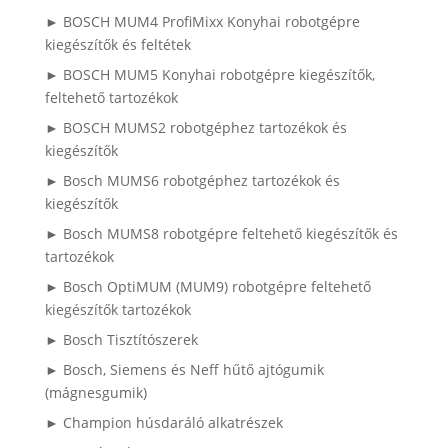
► BOSCH MUM4 ProfiMixx Konyhai robotgépre
kiegészítők és feltétek
► BOSCH MUM5 Konyhai robotgépre kiegészítők,
feltehető tartozékok
► BOSCH MUMS2 robotgéphez tartozékok és
kiegészítők
► Bosch MUMS6 robotgéphez tartozékok és
kiegészítők
► Bosch MUMS8 robotgépre feltehető kiegészítők és
tartozékok
► Bosch OptiMUM (MUM9) robotgépre feltehető
kiegészítők tartozékok
► Bosch Tisztítószerek
► Bosch, Siemens és Neff hűtő ajtógumik
(mágnesgumik)
► Champion húsdaráló alkatrészek