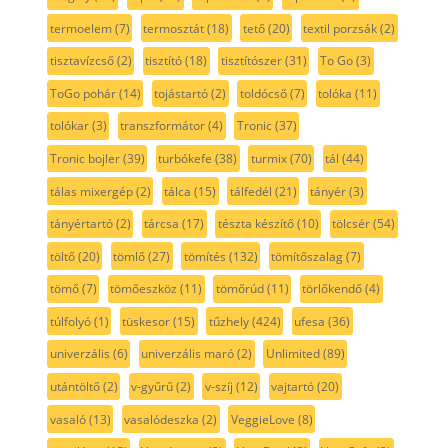
termoelem
(7)
termosztát
(18)
tető
(20)
textil porzsák
(2)
tisztavízcső
(2)
tisztító
(18)
tisztítószer
(31)
To Go
(3)
ToGo pohár
(14)
tojástartó
(2)
toldócső
(7)
tolóka
(11)
tolókar
(3)
transzformátor
(4)
Tronic
(37)
Tronic bojler
(39)
turbókefe
(38)
turmix
(70)
tál
(44)
tálas mixergép
(2)
tálca
(15)
tálfedél
(21)
tányér
(3)
tányértartó
(2)
tárcsa
(17)
tészta készítő
(10)
tölcsér
(54)
töltő
(20)
tömlő
(27)
tömítés
(132)
tömítőszalag
(7)
tömő
(7)
tömőeszköz
(11)
tömőrúd
(11)
törlőkendő
(4)
túlfolyó
(1)
tüskesor
(15)
tűzhely
(424)
ufesa
(36)
univerzális
(6)
univerzális maró
(2)
Unlimited
(89)
utántöltő
(2)
v-gyűrű
(2)
v-szíj
(12)
vajtartó
(20)
vasaló
(13)
vasalódeszka
(2)
VeggieLove
(8)