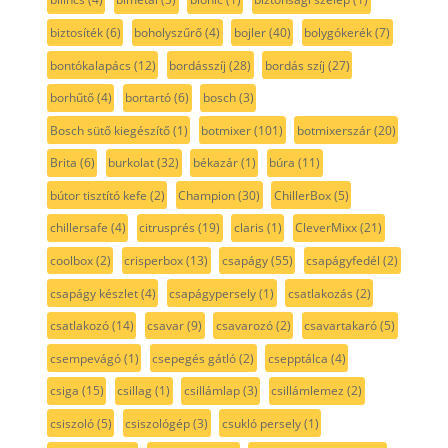
biztosíték
(6)
boholyszűrő
(4)
bojler
(40)
bolygókerék
(7)
bontókalapács
(12)
bordásszíj
(28)
bordás szíj
(27)
borhűtő
(4)
bortartó
(6)
bosch
(3)
Bosch sütő kiegészítő
(1)
botmixer
(101)
botmixerszár
(20)
Brita
(6)
burkolat
(32)
békazár
(1)
búra
(11)
bútor tisztító kefe
(2)
Champion
(30)
ChillerBox
(5)
chillersafe
(4)
citrusprés
(19)
claris
(1)
CleverMixx
(21)
coolbox
(2)
crisperbox
(13)
csapágy
(55)
csapágyfedél
(2)
csapágy készlet
(4)
csapágypersely
(1)
csatlakozás
(2)
csatlakozó
(14)
csavar
(9)
csavarozó
(2)
csavartakaró
(5)
csempevágó
(1)
csepegés gátló
(2)
csepptálca
(4)
csiga
(15)
csillag
(1)
csillámlap
(3)
csillámlemez
(2)
csiszoló
(5)
csiszológép
(3)
csukló persely
(1)