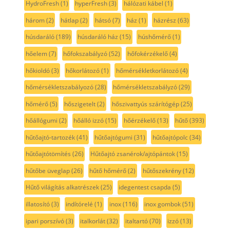
HydroFresh
(1)
hyperFresh
(3)
hálózati kábel
(1)
három
(2)
hátlap
(2)
hátsó
(7)
ház
(1)
házrész
(63)
húsdaráló
(189)
húsdaráló ház
(15)
húshőmérő
(1)
hőelem
(7)
hőfokszabályzó
(52)
hőfokérzékelő
(4)
hőkioldó
(3)
hőkorlátozó
(1)
hőmérsékletkorlátozó
(4)
hőmérsékletszabályozó
(28)
hőmérsékletszabályzó
(29)
hőmérő
(5)
hőszigetelt
(2)
hőszivattyús szárítógép
(25)
hőállógumi
(2)
hőálló izzó
(15)
hőérzékelő
(13)
hűtő
(393)
hűtőajtó-tartozék
(41)
hűtőajtógumi
(31)
hűtőajtópolc
(34)
hűtőajtótömítés
(26)
Hűtőajtó zsanérok/ajtópántok
(15)
hűtőbe üveglap
(26)
hűtő hőmérő
(2)
hűtőszekrény
(12)
Hűtő világítás alkatrészek
(25)
idegentest csapda
(5)
illatosító
(3)
indítórelé
(1)
inox
(116)
inox gombok
(51)
ipari porszívó
(3)
italkorlát
(32)
italtartó
(70)
izzó
(13)