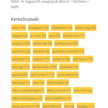
Hűtő- és fagyasztó üveglapok (Bosch / Siemens /
Neff)
Keresőszavak:
ablak
(18)
ablakgumi
(13)
ablakkeret
(13)
ablak üveg
(20)
adagoló
(2)
air fryer
(4)
ajtó
(72)
ajtóbimetál
(11)
ajtógumi
(55)
ajtókampó
(6)
ajtókapcsoló
(23)
ajtókeret
(23)
ajtókötél
(8)
ajtónyitás érzékelő
(11)
ajtónyitó
(17)
ajtópolc
(71)
ajtópánt
(20)
ajtóretesz
(16)
ajtórugó
(11)
ajtótartozék
(194)
ajtózsanér
(6)
ajtózár
(20)
ajtó érzékelő
(13)
ajtóérzékelő
(9)
ajtóüveg
(21)
akksi
(4)
akkumulátor
(6)
akkus csavarbehajtó
(1)
akkus csiszoló
(1)
akkus fúró
(6)
akkus fúrókalapács
(2)
akkus körfűrész
(1)
akkus porszívó
(118)
akkutöltő
(20)
aksi
(4)
alapgép
(11)