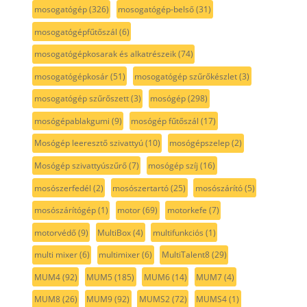
mosogatógép
(326)
mosogatógép-belső
(31)
mosogatógépfűtőszál
(6)
mosogatógépkosarak és alkatrészeik
(74)
mosogatógépkosár
(51)
mosogatógép szűrőkészlet
(3)
mosogatógép szűrőszett
(3)
mosógép
(298)
mosógépablakgumi
(9)
mosógép fűtőszál
(17)
Mosógép leeresztő szivattyú
(10)
mosógépszelep
(2)
Mosógép szivattyúszűrő
(7)
mosógép szíj
(16)
mosószerfedél
(2)
mosószertartó
(25)
mosószárító
(5)
mosószárítógép
(1)
motor
(69)
motorkefe
(7)
motorvédő
(9)
MultiBox
(4)
multifunkciós
(1)
multi mixer
(6)
multimixer
(6)
MultiTalent8
(29)
MUM4
(92)
MUM5
(185)
MUM6
(14)
MUM7
(4)
MUM8
(26)
MUM9
(92)
MUMS2
(72)
MUMS4
(1)