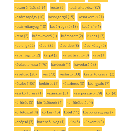
koszorú fűtőszál
(4)
kosár
(9)
kosáralkatrész
(37)
kosárcsapágy
(10)
kosárgörgő
(15)
kosárkerék
(21)
kosárműanyag
(18)
kosárrögzítő
(13)
kosársín
(1)
krém
(2)
krémkeverő
(1)
krómozott
(2)
kulacs
(13)
kuplung
(52)
kábel
(32)
kábeldob
(8)
kábelköteg
(5)
kábelrögzítő
(2)
kárpit
(2)
kárpit tisztító
(8)
kávé
(1)
kávéautomata
(176)
kávébab
(1)
kávédaráló
(3)
kávéfőző
(207)
kés
(73)
késtartó
(33)
késtartó csavar
(2)
készlet
(106)
kétkörös
(1)
kétszintes
(3)
kézi gyalu
(7)
kézi körfűrész
(1)
kézimixer
(31)
kézi porszívó
(79)
kör
(4)
körfütés
(5)
körfűtőbetét
(4)
kör fűtőbetét
(4)
körfűtőszál
(4)
körkés
(15)
kötél
(11)
központi egység
(7)
középső
(3)
középső üveg
(1)
kúp
(6)
kúpkerék
(3)