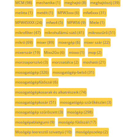
MCM
(98)
mechanika
(1)
meghajtó
(8)
meghajtószíj
(39)
melitta
(1)
metélt
(1)
MFW3xxx
(6)
mfw6xxx
(31)
MFW45XXX
(24)
mfws4
(5)
MFWS6
(9)
Miele
(1)
mikrofilter
(47)
mikrohullámú sütő
(41)
mikroszűrő
(51)
mikró
(69)
mixer
(89)
mixergép
(6)
mixer szár
(22)
mixerszár
(19)
Mixx2Go
(6)
mixxo
(1)
mop
(2)
morzsaporszívó
(3)
morzsatálca
(2)
mosható
(21)
mosogatógép
(326)
mosogatógép-belső
(31)
mosogatógépfűtőszál
(6)
mosogatógépkosarak és alkatrészeik
(74)
mosogatógépkosár
(51)
mosogatógép szűrőkészlet
(3)
mosogatógép szűrőszett
(3)
mosógép
(298)
mosógépablakgumi
(9)
mosógép fűtőszál
(17)
Mosógép leeresztő szivattyú
(10)
mosógépszelep
(2)