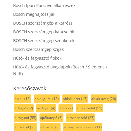
Bosch Ipari Porszívó alkatrészek
Bosch meghajtószíjak
BOSCH szerszámgép alkatrész
BOSCH szerszámgép kapcsolók
BOSCH szerszámgép szénkefék
Bosch szerszámgép szíjak
Hűtő- és fagyasztó fiókok
Hűtő- és fagyasztó üveglapok (Bosch / Siemens /
Neff)
Keresőszavak:
ablak
(18)
ablakgumi
(13)
ablakkeret
(13)
ablak üveg
(20)
adagoló
(2)
air fryer
(4)
ajtó
(72)
ajtóbimetál
(11)
ajtógumi
(55)
ajtókampó
(6)
ajtókapcsoló
(23)
ajtókeret
(23)
ajtókötél
(8)
ajtónyitás érzékelő
(11)