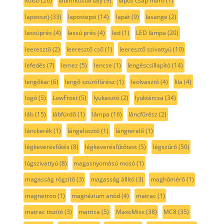
külső
(26)
labirintustartály
(9)
lapos csap maró
(1)
laposszíj
(33)
lapostepsi
(14)
lapát
(9)
lasange
(2)
lassúprés
(4)
lassú prés
(4)
led
(1)
LED lámpa
(20)
leeresztő
(2)
leeresztő cső
(1)
leeresztő szivattyú
(10)
lefedés
(7)
lemez
(5)
lencse
(1)
lengéscsillapító
(14)
lengőkar
(6)
lengő szúrófűrész
(1)
leolvasztó
(4)
lila
(4)
logó
(5)
LowFrost
(5)
lyukasztó
(2)
lyuktárcsa
(34)
láb
(15)
lábfürdő
(1)
lámpa
(16)
láncfűrész
(2)
lánckerék
(1)
lángelosztó
(1)
lángterelő
(1)
légkeverésfűtés
(8)
légkeverésfűtőtest
(5)
légszűrő
(50)
lúgszivattyú
(8)
magasnyomású mosó
(1)
magasság rögzítő
(3)
magasság állító
(3)
maghőmérő
(1)
magnetron
(1)
magnézium anód
(4)
matrac
(1)
matrac tiszító
(3)
matrica
(5)
MaxoMixx
(38)
MC8
(35)