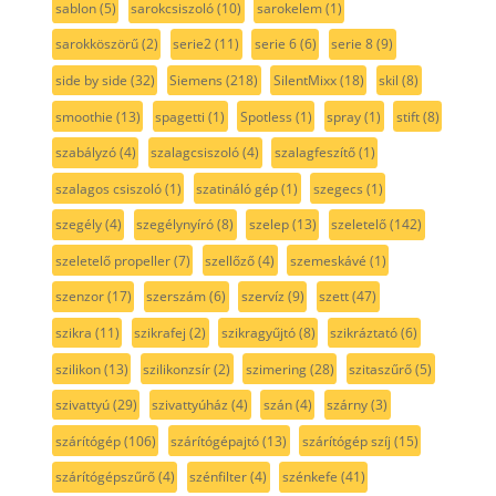
sablon
(5)
sarokcsiszoló
(10)
sarokelem
(1)
sarokköszörű
(2)
serie2
(11)
serie 6
(6)
serie 8
(9)
side by side
(32)
Siemens
(218)
SilentMixx
(18)
skil
(8)
smoothie
(13)
spagetti
(1)
Spotless
(1)
spray
(1)
stift
(8)
szabályzó
(4)
szalagcsiszoló
(4)
szalagfeszítő
(1)
szalagos csiszoló
(1)
szatináló gép
(1)
szegecs
(1)
szegély
(4)
szegélynyíró
(8)
szelep
(13)
szeletelő
(142)
szeletelő propeller
(7)
szellőző
(4)
szemeskávé
(1)
szenzor
(17)
szerszám
(6)
szervíz
(9)
szett
(47)
szikra
(11)
szikrafej
(2)
szikragyűjtó
(8)
szikráztató
(6)
szilikon
(13)
szilikonzsír
(2)
szimering
(28)
szitaszűrő
(5)
szivattyú
(29)
szivattyúház
(4)
szán
(4)
szárny
(3)
szárítógép
(106)
szárítógépajtó
(13)
szárítógép szíj
(15)
szárítógépszűrő
(4)
szénfilter
(4)
szénkefe
(41)