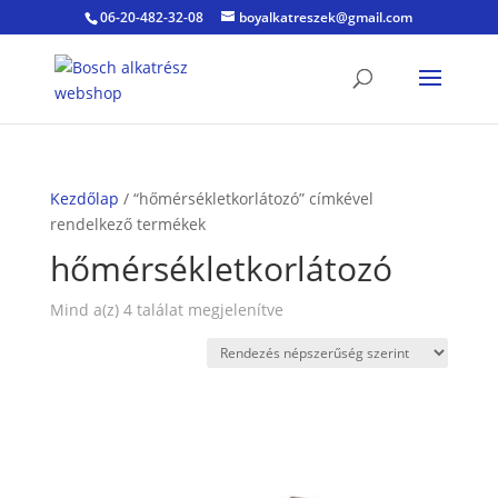
06-20-482-32-08
boyalkatreszek@gmail.com
Kezdőlap
/ “hőmérsékletkorlátozó” címkével
rendelkező termékek
hőmérsékletkorlátozó
Sorted
Mind a(z) 4 találat megjelenítve
by
popularity