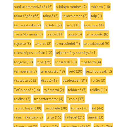
sütő üzemmódváltó
(16)
sűtőajtó tömítés
(7)
tabletta
(16)
takarítógép
(66)
takaró
(3)
takarólemez
(2)
talp
(1)
tartozéktáska
(2)
tartály
(82)
tartó
(16)
tassimo
(41)
TastyMoments
(3)
teafőző
(1)
tejcső
(5)
tejhabosító
(8)
tejtartó
(8)
tekercs
(2)
tekercsfedél
(1)
teleszkópcső
(9)
teleszkópos sütősín
(12)
teljesítmény szabályzó
(1)
tengely
(17)
tepsi
(35)
tepsi fedél
(3)
tepsitartó
(4)
termoelem
(7)
termosztát
(18)
tető
(20)
textil porzsák
(2)
tisztavízcső
(2)
tisztító
(18)
tisztítószer
(31)
To Go
(3)
ToGo pohár
(14)
tojástartó
(2)
toldócső
(7)
tolóka
(11)
tolókar
(3)
transzformátor
(4)
Tronic
(37)
Tronic bojler
(39)
turbókefe
(38)
turmix
(70)
tál
(44)
tálas mixergép
(2)
tálca
(15)
tálfedél
(21)
tányér
(3)
tányértartó
(2)
tárcsa
(17)
tészta készítő
(10)
tölcsér
(54)