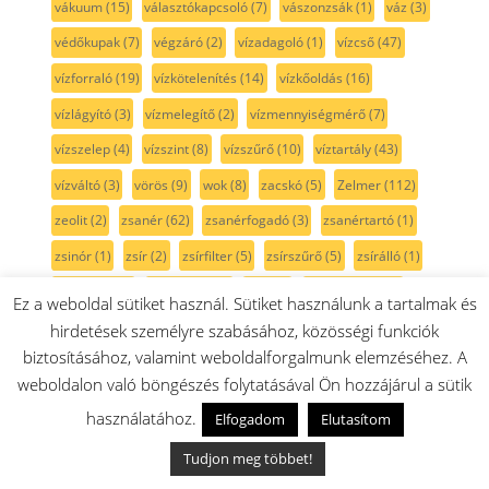
vákuum
(15)
választókapcsoló
(7)
vászonzsák
(1)
váz
(3)
védőkupak
(7)
végzáró
(2)
vízadagoló
(1)
vízcső
(47)
vízforraló
(19)
vízkötelenítés
(14)
vízkőoldás
(16)
vízlágyító
(3)
vízmelegítő
(2)
vízmennyiségmérő
(7)
vízszelep
(4)
vízszint
(8)
vízszűrő
(10)
víztartály
(43)
vízváltó
(3)
vörös
(9)
wok
(8)
zacskó
(5)
Zelmer
(112)
zeolit
(2)
zsanér
(62)
zsanérfogadó
(3)
zsanértartó
(1)
zsinór
(1)
zsír
(2)
zsírfilter
(5)
zsírszűrő
(5)
zsírálló
(1)
zuhanyfej
(2)
zárókupak
(3)
zöld
(1)
zöldségfiók
(27)
Ez a weboldal sütiket használ. Sütiket használunk a tartalmak és
állvány
(2)
állítható láb
(13)
állítókar
(4)
állórész
(2)
hirdetések személyre szabásához, közösségi funkciók
biztosításához, valamint weboldalforgalmunk elemzéséhez. A
áramlásérzékelő
(7)
árnyékfúga maró
(2)
átfolyásmérő
(9)
weboldalon való böngészés folytatásával Ön hozzájárul a sütik
átlátszó
(18)
áttetsző
(1)
ázsiai zöldség szeletelő
(6)
használatához.
Elfogadom
Elutasítom
égőfedél
(16)
ékszíj
(29)
élmaró
(2)
élvédő
(2)
Tudjon meg többet!
érzékelő
(16)
óra
(5)
öblítő adagoló
(3)
örlőkerék
(1)