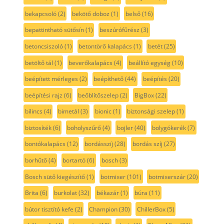
bekapcsoló
(2)
bekötő doboz
(1)
belső
(16)
bepattintható sütősín
(1)
beszúrófűrész
(3)
betoncsiszoló
(1)
betontörő kalapács
(1)
betét
(25)
betöltő tál
(1)
beverőkalapács
(4)
beállító egység
(10)
beépített mérleges
(2)
beépíthető
(44)
beépítés
(20)
beépítési rajz
(6)
beőblítőszelep
(2)
BigBox
(22)
bilincs
(4)
bimetál
(3)
bionic
(1)
biztonsági szelep
(1)
biztosíték
(6)
boholyszűrő
(4)
bojler
(40)
bolygókerék
(7)
bontókalapács
(12)
bordásszíj
(28)
bordás szíj
(27)
borhűtő
(4)
bortartó
(6)
bosch
(3)
Bosch sütő kiegészítő
(1)
botmixer
(101)
botmixerszár
(20)
Brita
(6)
burkolat
(32)
békazár
(1)
búra
(11)
bútor tisztító kefe
(2)
Champion
(30)
ChillerBox
(5)