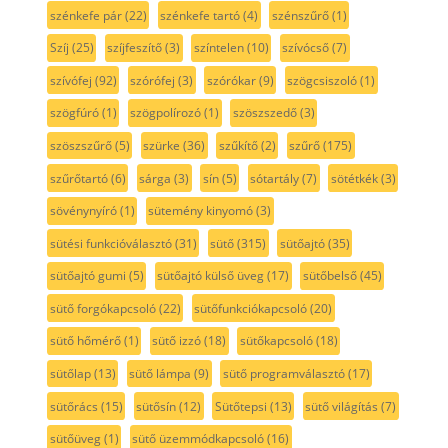
szénkefe pár
(22)
szénkefe tartó
(4)
szénszűrő
(1)
Szíj
(25)
szíjfeszítő
(3)
színtelen
(10)
szívócső
(7)
szívófej
(92)
szórófej
(3)
szórókar
(9)
szögcsiszoló
(1)
szögfúró
(1)
szögpolírozó
(1)
szöszszedő
(3)
szöszszűrő
(5)
szürke
(36)
szűkítő
(2)
szűrő
(175)
szűrőtartó
(6)
sárga
(3)
sín
(5)
sótartály
(7)
sötétkék
(3)
sövénynyíró
(1)
sütemény kinyomó
(3)
sütési funkcióválasztó
(31)
sütő
(315)
sütőajtó
(35)
sütőajtó gumi
(5)
sütőajtó külső üveg
(17)
sütőbelső
(45)
sütő forgókapcsoló
(22)
sütőfunkciókapcsoló
(20)
sütő hőmérő
(1)
sütő izzó
(18)
sütőkapcsoló
(18)
sütőlap
(13)
sütő lámpa
(9)
sütő programválasztó
(17)
sütőrács
(15)
sütősín
(12)
Sütőtepsi
(13)
sütő világítás
(7)
sütőüveg
(1)
sütő üzemmódkapcsoló
(16)