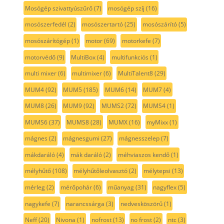
Mosógép szivattyúszűrő
(7)
mosógép szíj
(16)
mosószerfedél
(2)
mosószertartó
(25)
mosószárító
(5)
mosószárítógép
(1)
motor
(69)
motorkefe
(7)
motorvédő
(9)
MultiBox
(4)
multifunkciós
(1)
multi mixer
(6)
multimixer
(6)
MultiTalent8
(29)
MUM4
(92)
MUM5
(185)
MUM6
(14)
MUM7
(4)
MUM8
(26)
MUM9
(92)
MUMS2
(72)
MUMS4
(1)
MUMS6
(37)
MUMS8
(28)
MUMX
(16)
myMixx
(1)
mágnes
(2)
mágnesgumi
(27)
mágnesszelep
(7)
mákdaráló
(4)
mák daráló
(2)
méhviaszos kendő
(1)
mélyhűtő
(108)
mélyhűtőleolvasztó
(2)
mélytepsi
(13)
mérleg
(2)
mérőpohár
(6)
műanyag
(31)
nagyflex
(5)
nagykefe
(7)
narancssárga
(3)
nedvesköszörű
(1)
Neff
(20)
Nivona
(1)
nofrost
(13)
no frost
(2)
ntc
(3)