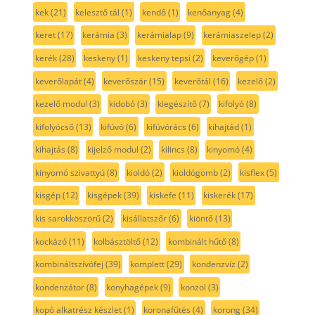
kek
(21)
kelesztő tál
(1)
kendő
(1)
kenőanyag
(4)
keret
(17)
kerámia
(3)
kerámialap
(9)
kerámiaszelep
(2)
kerék
(28)
keskeny
(1)
keskeny tepsi
(2)
keverőgép
(1)
keverőlapát
(4)
keverőszár
(15)
keverőtál
(16)
kezelő
(2)
kezelő modul
(3)
kidobó
(3)
kiegészítő
(7)
kifolyó
(8)
kifolyócső
(13)
kifúvó
(6)
kifúvórács
(6)
kihajtád
(1)
kihajtás
(8)
kijelző modul
(2)
kilincs
(8)
kinyomó
(4)
kinyomó szivattyú
(8)
kioldó
(2)
kioldógomb
(2)
kisflex
(5)
kisgép
(12)
kisgépek
(39)
kiskefe
(11)
kiskerék
(17)
kis sarokköszörű
(2)
kisállatszőr
(6)
kiöntő
(13)
kockázó
(11)
kolbásztöltő
(12)
kombinált hűtő
(8)
kombináltszívófej
(39)
komplett
(29)
kondenzvíz
(2)
kondenzátor
(8)
konyhagépek
(9)
konzol
(3)
kopó alkatrész készlet
(1)
koronafűtés
(4)
korong
(34)