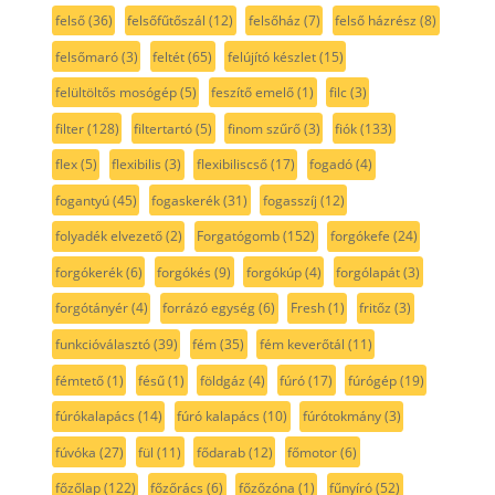
felső
(36)
felsőfűtőszál
(12)
felsőház
(7)
felső házrész
(8)
felsőmaró
(3)
feltét
(65)
felújító készlet
(15)
felültöltős mosógép
(5)
feszítő emelő
(1)
filc
(3)
filter
(128)
filtertartó
(5)
finom szűrő
(3)
fiók
(133)
flex
(5)
flexibilis
(3)
flexibiliscső
(17)
fogadó
(4)
fogantyú
(45)
fogaskerék
(31)
fogasszíj
(12)
folyadék elvezető
(2)
Forgatógomb
(152)
forgókefe
(24)
forgókerék
(6)
forgókés
(9)
forgókúp
(4)
forgólapát
(3)
forgótányér
(4)
forrázó egység
(6)
Fresh
(1)
fritőz
(3)
funkcióválasztó
(39)
fém
(35)
fém keverőtál
(11)
fémtető
(1)
fésű
(1)
földgáz
(4)
fúró
(17)
fúrógép
(19)
fúrókalapács
(14)
fúró kalapács
(10)
fúrótokmány
(3)
fúvóka
(27)
fül
(11)
fődarab
(12)
főmotor
(6)
főzőlap
(122)
főzőrács
(6)
főzőzóna
(1)
fűnyíró
(52)