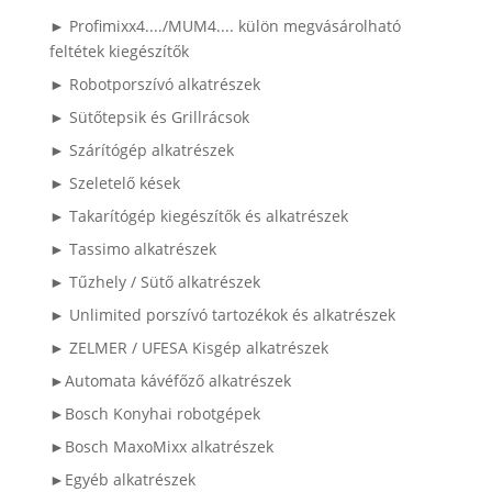
► Profimixx4..../MUM4.... külön megvásárolható
feltétek kiegészítők
► Robotporszívó alkatrészek
► Sütőtepsik és Grillrácsok
► Szárítógép alkatrészek
► Szeletelő kések
► Takarítógép kiegészítők és alkatrészek
► Tassimo alkatrészek
► Tűzhely / Sütő alkatrészek
► Unlimited porszívó tartozékok és alkatrészek
► ZELMER / UFESA Kisgép alkatrészek
►Automata kávéfőző alkatrészek
►Bosch Konyhai robotgépek
►Bosch MaxoMixx alkatrészek
►Egyéb alkatrészek