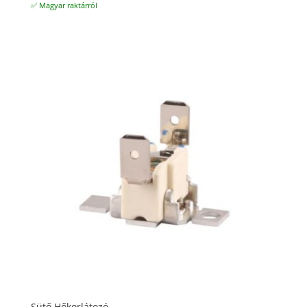
✅ Magyar raktárról
Sütő Hőkorlátozó