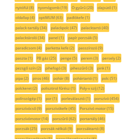
nyitófül
(8)
nyomógomb
(19)
O-gyűrű
(20)
olajsütő
(1)
oldallap
(4)
optiMUM
(63)
padlókefe
(1)
palack-tartály
(34)
palackpolc
(47)
palacktartó
(40)
palacktároló
(34)
panel
(1)
papír porzsák
(5)
paradicsom
(4)
parketta kefe
(2)
passzírozó
(9)
paszta
(1)
PB gáz
(25)
penge
(5)
perem
(3)
persely
(2)
pezsgő szín
(2)
pihefogó
(3)
piheszűrő
(3)
pink
(1)
pipa
(2)
piros
(46)
pohár
(8)
pohártartó
(1)
polc
(51)
polckeret
(2)
polisztirol fűrész
(1)
Poly-v szíj
(12)
polírozógép
(1)
por
(1)
porleválasztó
(1)
porszívó
(454)
porszívócső
(9)
porszívókefe
(45)
Porszívó motor
(15)
porszívómotor
(14)
porszűrő
(62)
portartály
(46)
porzsák
(25)
porzsák nélküli
(9)
porzsáktartó
(8)
porzsáktartóbetét
(5)
porzsáktartóegység
(6)