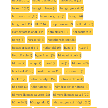
habverő
(46)
habverőlapát
(18)
habverőszár
(28)
hajtómű
(34)
halogén lámpa
(4)
hangszigetelő
(4)
harmonikacső
(10)
hasábburgonya
(1)
henger
(4)
hengerkefe
(1)
HEPA
(48)
hepa szűrő
(62)
hollander
(2)
HomeProfessional
(144)
homlokkerék
(3)
hordozható
(5)
horog
(3)
horzsakő
(1)
hosszbordás szíj
(28)
hosszbordásszíj
(16)
hurkatöltő
(6)
huzal
(1)
huzat
(1)
HydroFresh
(1)
hyperFresh
(3)
hálózati kábel
(1)
három
(2)
hátlap
(2)
hátsó
(7)
ház
(1)
házrész
(63)
húsdaráló
(189)
húsdaráló ház
(15)
húshőmérő
(1)
hőelem
(7)
hőfokszabályzó
(52)
hőfokérzékelő
(4)
hőkioldó
(3)
hőkorlátozó
(1)
hőmérsékletkorlátozó
(4)
hőmérsékletszabályozó
(28)
hőmérsékletszabályzó
(29)
hőmérő
(5)
hőszigetelt
(2)
hőszivattyús szárítógép
(25)