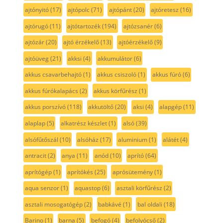
ajtónyitó
(17)
ajtópolc
(71)
ajtópánt
(20)
ajtóretesz
(16)
ajtórugó
(11)
ajtótartozék
(194)
ajtózsanér
(6)
ajtózár
(20)
ajtó érzékelő
(13)
ajtóérzékelő
(9)
ajtóüveg
(21)
akksi
(4)
akkumulátor
(6)
akkus csavarbehajtó
(1)
akkus csiszoló
(1)
akkus fúró
(6)
akkus fúrókalapács
(2)
akkus körfűrész
(1)
akkus porszívó
(118)
akkutöltő
(20)
aksi
(4)
alapgép
(11)
alaplap
(5)
alkatrész készlet
(1)
alsó
(39)
alsófűtőszál
(10)
alsóház
(17)
aluminium
(1)
alátét
(4)
antracit
(2)
anya
(11)
anód
(10)
aprító
(64)
aprítógép
(1)
aprítókés
(25)
aprósütemény
(1)
aqua senzor
(1)
aquastop
(6)
asztali körfűrész
(2)
asztali mosogatógép
(2)
babkávé
(1)
bal oldali
(18)
Barino
(1)
barna
(5)
befogó
(4)
befolyócső
(2)