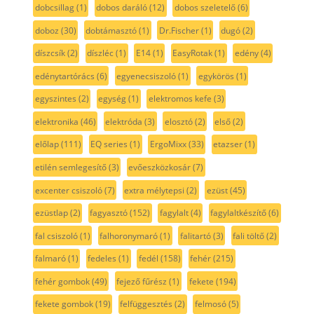
dobcsillag
(1)
dobos daráló
(12)
dobos szeletelő
(6)
doboz
(30)
dobtámasztó
(1)
Dr.Fischer
(1)
dugó
(2)
díszcsík
(2)
díszléc
(1)
E14
(1)
EasyRotak
(1)
edény
(4)
edénytartórács
(6)
egyenecsiszoló
(1)
egykörös
(1)
egyszintes
(2)
egység
(1)
elektromos kefe
(3)
elektronika
(46)
elektróda
(3)
elosztó
(2)
első
(2)
előlap
(111)
EQ series
(1)
ErgoMixx
(33)
etazser
(1)
etilén semlegesítő
(3)
evőeszközkosár
(7)
excenter csiszoló
(7)
extra mélytepsi
(2)
ezüst
(45)
ezüstlap
(2)
fagyasztó
(152)
fagylalt
(4)
fagylaltkészítő
(6)
fal csiszoló
(1)
falhoronymaró
(1)
falitartó
(3)
fali töltő
(2)
falmaró
(1)
fedeles
(1)
fedél
(158)
fehér
(215)
fehér gombok
(49)
fejező fűrész
(1)
fekete
(194)
fekete gombok
(19)
felfüggesztés
(2)
felmosó
(5)