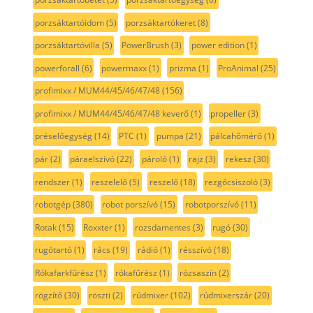
porzsáktartóidom
(5)
porzsáktartókeret
(8)
porzsáktartóvilla
(5)
PowerBrush
(3)
power edition
(1)
powerforall
(6)
powermaxx
(1)
prizma
(1)
ProAnimal
(25)
profimixx / MUM44/45/46/47/48
(156)
profimixx / MUM44/45/46/47/48 keverő
(1)
propeller
(3)
préselőegység
(14)
PTC
(1)
pumpa
(21)
pálcahőmérő
(1)
pár
(2)
páraelszívó
(22)
pároló
(1)
rajz
(3)
rekesz
(30)
rendszer
(1)
reszelelő
(5)
reszelő
(18)
rezgőcsiszoló
(3)
robotgép
(380)
robot porszívó
(15)
robotporszívó
(11)
Rotak
(15)
Roxxter
(1)
rozsdamentes
(3)
rugó
(30)
rugótartó
(1)
rács
(19)
rádió
(1)
résszívó
(18)
Rókafarkfűrész
(1)
rókafűrész
(1)
rózsaszín
(2)
rögzítő
(30)
röszti
(2)
rúdmixer
(102)
rúdmixerszár
(20)