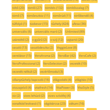
töltő
(20)
tömlő
(27)
tömítés
(132)
tömítőszalag
(7)
tömő
(7)
tömőeszköz
(11)
tömőrúd
(11)
törlőkendő
(4)
túlfolyó
(1)
tüskesor
(15)
tűzhely
(424)
ufesa
(36)
univerzális
(6)
univerzális maró
(2)
Unlimited
(89)
utántöltő
(2)
v-gyűrű
(2)
v-szíj
(12)
vajtartó
(20)
vasaló
(13)
vasalódeszka
(2)
VeggieLove
(8)
ventilátor
(15)
VeroAroma
(2)
VeroBar
(42)
VeroCafe
(2)
VeroProfessional
(2)
VeroSelection
(2)
vezeték
(10)
vezeték nélküli
(2)
vezérlőmodul
(3)
villanytűzhely kapcsoló
(16)
világoskék
(4)
világítás
(10)
visszajelző
(4)
vitafresh
(14)
VitaPower
(3)
VitaStyle
(5)
viz
(2)
vizes lehúzó
(2)
vizes szívófej
(4)
vonalkód leolvasó
(1)
vágótárcsa
(23)
vákum
(16)