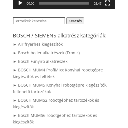
00:00
02:47
Keresés
Keresés
a
következőre:
BOSCH / SIEMENS alkatrész kategóriák:
► Air fryerhez kiegészítők
► Bosch bojler alkatrészek (Tronic)
► Bosch Fűnyíró alkatrészek
► BOSCH MUM4 ProfiMixx Konyhai robotgépre
kiegészítők és feltétek
► BOSCH MUM5 Konyhai robotgépre kiegészítők,
feltehető tartozékok
► BOSCH MUMS2 robotgéphez tartozékok és
kiegészítők
► Bosch MUMS6 robotgéphez tartozékok és
kiegészítők