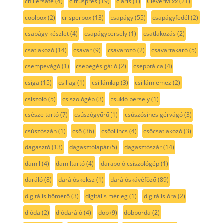
chillersafe
(4)
citrusprés
(19)
claris
(1)
CleverMixx
(21)
coolbox
(2)
crisperbox
(13)
csapágy
(55)
csapágyfedél
(2)
csapágy készlet
(4)
csapágypersely
(1)
csatlakozás
(2)
csatlakozó
(14)
csavar
(9)
csavarozó
(2)
csavartakaró
(5)
csempevágó
(1)
csepegés gátló
(2)
csepptálca
(4)
csiga
(15)
csillag
(1)
csillámlap
(3)
csillámlemez
(2)
csiszoló
(5)
csiszológép
(3)
csukló persely
(1)
csésze tartó
(7)
csúszógyűrű
(1)
csúszósines gérvágó
(3)
csúszószán
(1)
cső
(36)
csőbilincs
(4)
csőcsatlakozó
(3)
dagasztó
(13)
dagasztólapát
(5)
dagasztószár
(14)
damil
(4)
damiltartó
(4)
daraboló csiszológép
(1)
daráló
(8)
darálóskeksz
(1)
darálóskávéfőző
(89)
digitális hőmérő
(3)
digitális mérleg
(1)
digitális óra
(2)
dióda
(2)
diódaráló
(4)
dob
(9)
dobborda
(2)