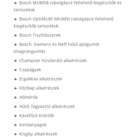
► Bosch MUMS8 robotgépre feltehető kiegészítők és
tartozékok
► Bosch OptiMUM (MUM9) robotgépre feltehető
kiegészítők tartozékok
► Bosch Tisztítószerek
► Bosch, Siemens és Neff hűtő ajtógumik
(mágnesgumik)
► Champion húsdaráló alkatrészek
► Csapágyak
► ErgoMixx alkatrészek
► Főzőlap alkatrészek
► Hőmérők
► Hűtő, fagyasztó alkatrészek
► Kávéfőző Kiöntők
► Kenőanyagok
► Kisgép alkatrészek