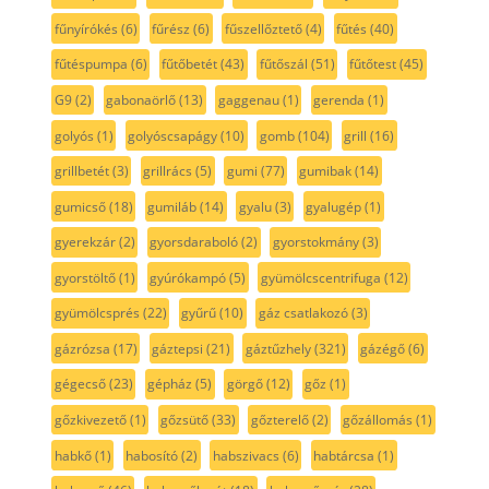
fűnyírókés
(6)
fűrész
(6)
fűszellőztető
(4)
fűtés
(40)
fűtéspumpa
(6)
fűtőbetét
(43)
fűtőszál
(51)
fűtőtest
(45)
G9
(2)
gabonaörlő
(13)
gaggenau
(1)
gerenda
(1)
golyós
(1)
golyóscsapágy
(10)
gomb
(104)
grill
(16)
grillbetét
(3)
grillrács
(5)
gumi
(77)
gumibak
(14)
gumicső
(18)
gumiláb
(14)
gyalu
(3)
gyalugép
(1)
gyerekzár
(2)
gyorsdaraboló
(2)
gyorstokmány
(3)
gyorstöltő
(1)
gyúrókampó
(5)
gyümölcscentrifuga
(12)
gyümölcsprés
(22)
gyűrű
(10)
gáz csatlakozó
(3)
gázrózsa
(17)
gáztepsi
(21)
gáztűzhely
(321)
gázégő
(6)
gégecső
(23)
gépház
(5)
görgő
(12)
gőz
(1)
gőzkivezető
(1)
gőzsütő
(33)
gőzterelő
(2)
gőzállomás
(1)
habkő
(1)
habosító
(2)
habszivacs
(6)
habtárcsa
(1)