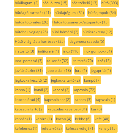
hőállógumi
(2)
hőálló izzó
(15)
hőérzékelő
(13)
hűtő
(393)
hűtőajtó-tartozék
(41)
hűtőajtógumi
(31)
hűtőajtópolc
(34)
hűtőajtótömítés
(26)
Hűtőajtó zsanérok/ajtópántok
(15)
hűtőbe üveglap
(26)
hűtő hőmérő
(2)
hűtőszekrény
(12)
Hűtő világítás alkatrészek
(25)
idegentest csapda
(5)
illatosító
(3)
indítórelé
(1)
inox
(116)
inox gombok
(51)
ipari porszívó
(3)
italkorlát
(32)
italtartó
(70)
izzó
(13)
javítókészlet
(31)
jobb oldali
(18)
Jura
(1)
jégaprító
(1)
jégkocka készítő
(2)
jégkocka tartó
(2)
kampó
(7)
kanna
(1)
kanál
(2)
kaparó
(2)
kapcsoló
(72)
kapcsolórúd
(4)
kapcsoló sor
(2)
kapocs
(3)
kapszula
(1)
kapszula tartó
(2)
kapszulás kávéfőző
(31)
kar
(6)
kardán
(1)
karóra
(1)
kazán
(4)
kebbe
(6)
kefe
(40)
kefelemez
(1)
kefetartó
(2)
kefésszívófej
(71)
kehely
(15)