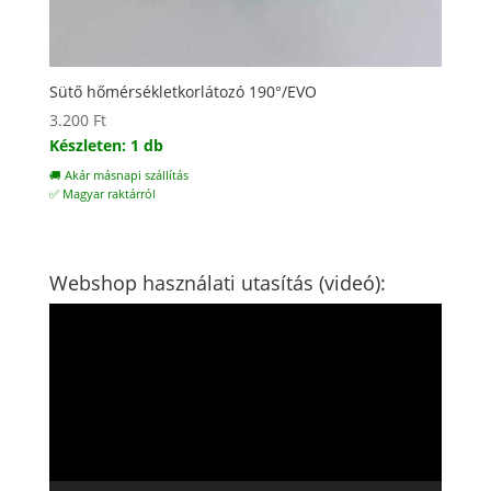
Sütő hőmérsékletkorlátozó 190°/EVO
3.200
Ft
Készleten: 1 db
🚚 Akár másnapi szállítás
✅ Magyar raktárról
Webshop használati utasítás (videó):
Videólejátszó