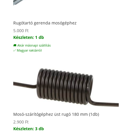
Rugótartó gerenda mosógéphez
5.000
Ft
Készleten: 1 db
🚚 Akár másnapi szállítás
✅ Magyar raktárról
Mosó-szárítógéphez üst rugó 180 mm (1db)
2.900
Ft
Készleten: 3 db