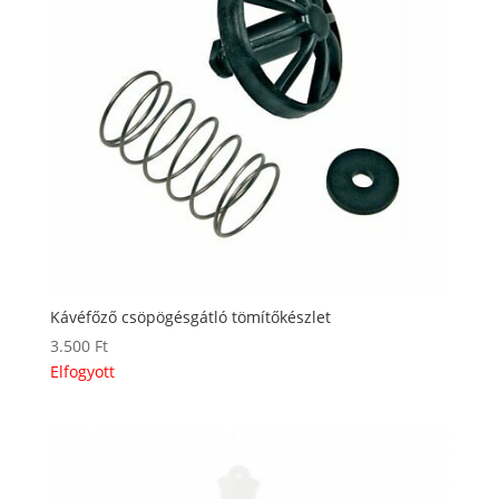
Kávéfőző csöpögésgátló tömítőkészlet
3.500
Ft
Elfogyott