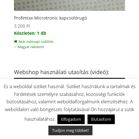
Profimixx Microtronic kapcsolórugó
3.200
Ft
Készleten: 1 db
🚚 Akár másnapi szállítás
✅ Magyar raktárról
Webshop használati utasítás (videó):
Videólejátszó
Ez a weboldal sütiket használ. Sütiket használunk a tartalmak és
hirdetések személyre szabásához, közösségi funkciók
biztosításához, valamint weboldalforgalmunk elemzéséhez. A
weboldalon való böngészés folytatásával Ön hozzájárul a sütik
használatához.
Elfogadom
Elutasítom
Tudjon meg többet!
00:00
02:47