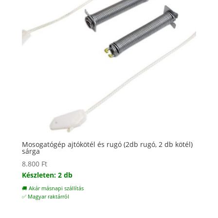
Mosogatógép ajtókötél és rugó (2db rugó, 2 db kötél)
sárga
8.800
Ft
Készleten: 2 db
🚚 Akár másnapi szállítás
✅ Magyar raktárról