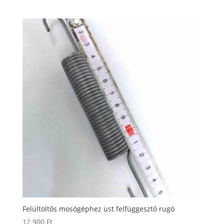
Felültöltős mosógéphez üst felfüggesztő rugó
12.900
Ft