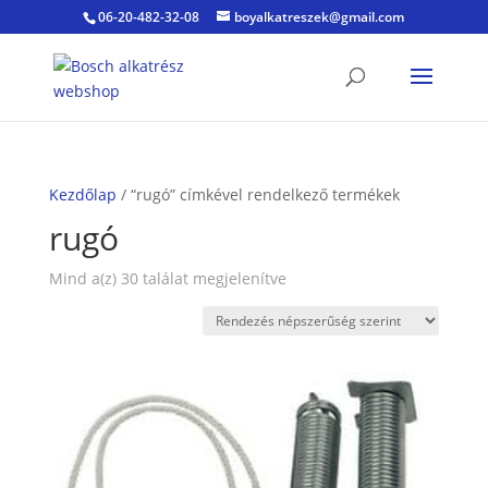
06-20-482-32-08
boyalkatreszek@gmail.com
Kezdőlap
/ “rugó” címkével rendelkező termékek
rugó
Sorted
Mind a(z) 30 találat megjelenítve
by
popularity