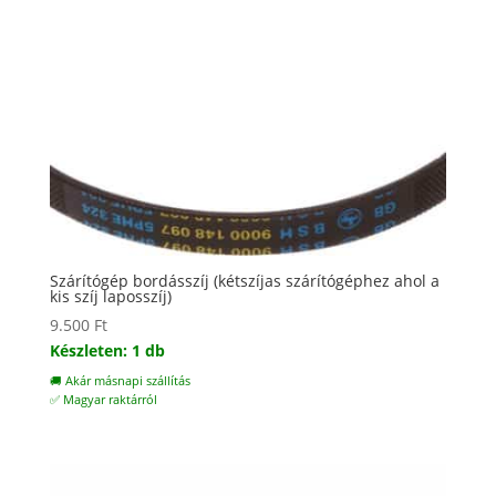
Szárítógép bordásszíj (kétszíjas szárítógéphez ahol a
kis szíj laposszíj)
9.500
Ft
Készleten: 1 db
🚚 Akár másnapi szállítás
✅ Magyar raktárról