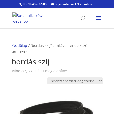
06-20-482-32-08
boyalkatreszek@gmail.com
Kezdőlap
/ “bordás szíj” címkével rendelkező
termékek
bordás szíj
Sorted
Mind a(z) 27 találat megjelenítve
by
popularity