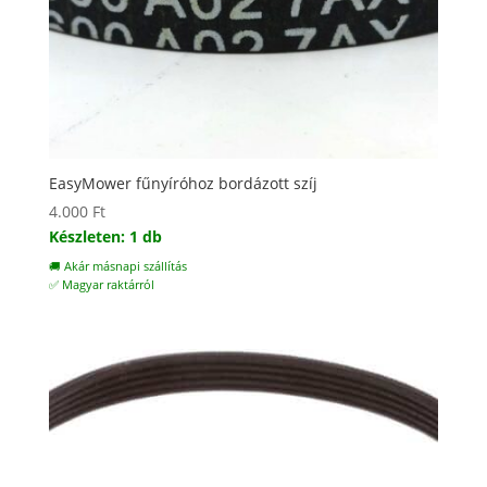
EasyMower fűnyíróhoz bordázott szíj
4.000
Ft
Készleten: 1 db
🚚 Akár másnapi szállítás
✅ Magyar raktárról