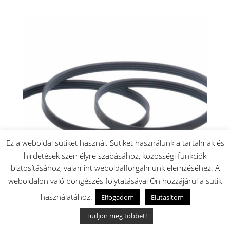
Ez a weboldal sütiket használ. Sütiket használunk a tartalmak és
hirdetések személyre szabásához, közösségi funkciók
biztosításához, valamint weboldalforgalmunk elemzéséhez. A
weboldalon való böngészés folytatásával Ön hozzájárul a sütik
használatához.
Elfogadom
Elutasítom
Mosógép meghajtó szíj 1314 PJ 4
Tudjon meg többet!
8.100
Ft