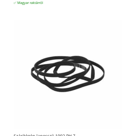
✅ Magyar raktárról
Szárítógép laposszíj 1992 PH 7