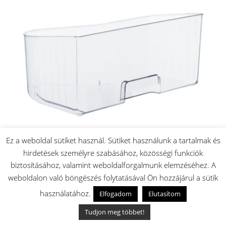
Ez a weboldal sütiket használ. Sütiket használunk a tartalmak és
hirdetések személyre szabásához, közösségi funkciók
biztosításához, valamint weboldalforgalmunk elemzéséhez. A
Beépíthető hűtő zöldségfiók
weboldalon való böngészés folytatásával Ön hozzájárul a sütik
24.900
Ft
Készleten: 1 db
használatához.
Elfogadom
Elutasítom
🚚 Akár másnapi szállítás
Tudjon meg többet!
✅ Magyar raktárról