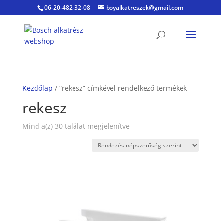
06-20-482-32-08
boyalkatreszek@gmail.com
Kezdőlap
/ “rekesz” címkével rendelkező termékek
rekesz
Sorted
Mind a(z) 30 találat megjelenítve
by
popularity