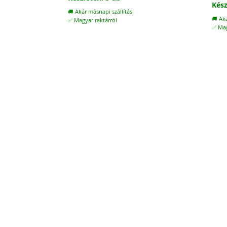
Kész
🚚 Akár másnapi szállítás
🚚 Ak
✅ Magyar raktárról
✅ Mag