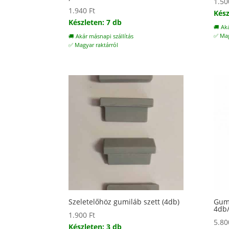
1.5
1.940
Ft
Kész
Készleten: 7 db
🚚 Ak
✅ Mag
🚚 Akár másnapi szállítás
✅ Magyar raktárról
Szeletelőhöz gumiláb szett (4db)
Gumi
4db
1.900
Ft
5.8
Készleten: 3 db