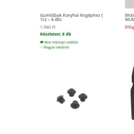
Gumilábak Konyhai kisgéphez (
Moto
1cs – 4 db)
MUM
1.980
Ft
Elfo
Készleten: 6 db
🚚 Akár másnapi szállítás
✅ Magyar raktárról