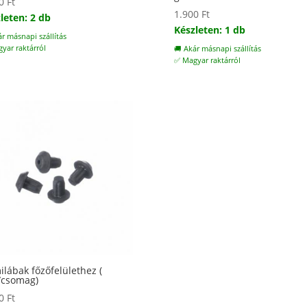
00
Ft
1.900
Ft
leten: 2 db
Készleten: 1 db
ár másnapi szállítás
yar raktárról
🚚 Akár másnapi szállítás
✅ Magyar raktárról
lábak főzőfelülethez (
/csomag)
00
Ft