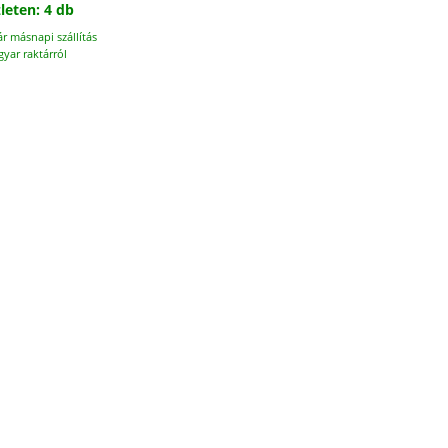
leten: 4 db
ár másnapi szállítás
yar raktárról