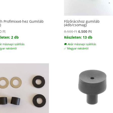
h Profimixx4-hez Gumiláb
Főzőrácshoz gumiláb
)
(4db/csomag)
Original
Current
00
Ft
8.500
Ft
6.500
Ft
price
price
leten: 2 db
Készleten: 13 db
was:
is:
ár másnapi szállítás
🚚 Akár másnapi szállítás
8.500 Ft.
6.500 Ft.
yar raktárról
✅ Magyar raktárról