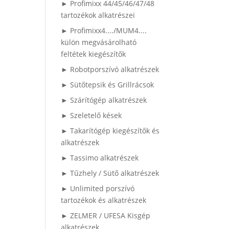
► Profimixx 44/45/46/47/48
tartozékok alkatrészei
► Profimixx4..../MUM4....
külön megvásárolható
feltétek kiegészítők
► Robotporszívó alkatrészek
► Sütőtepsik és Grillrácsok
► Szárítógép alkatrészek
► Szeletelő kések
► Takarítógép kiegészítők és
alkatrészek
► Tassimo alkatrészek
► Tűzhely / Sütő alkatrészek
► Unlimited porszívó
tartozékok és alkatrészek
► ZELMER / UFESA Kisgép
alkatrészek