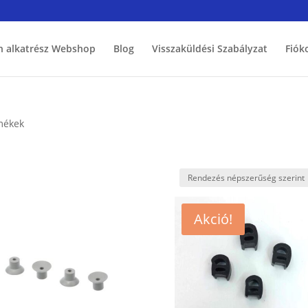
h alkatrész Webshop
Blog
Visszaküldési Szabályzat
Fiók
mékek
Akció!