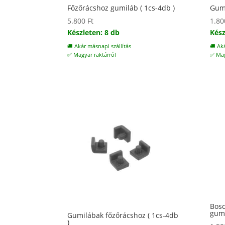
Főzőrácshoz gumiláb ( 1cs-4db )
Gumi
5.800
Ft
1.8
Készleten: 8 db
Kész
🚚 Akár másnapi szállítás
🚚 Ak
✅ Magyar raktárról
✅ Mag
Bosc
gumi
Gumilábak főzőrácshoz ( 1cs-4db
)