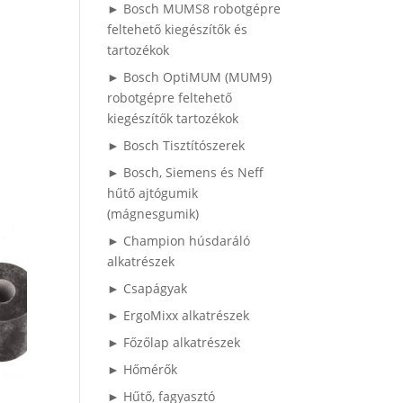
► Bosch MUMS8 robotgépre
feltehető kiegészítők és
tartozékok
► Bosch OptiMUM (MUM9)
robotgépre feltehető
kiegészítők tartozékok
► Bosch Tisztítószerek
► Bosch, Siemens és Neff
hűtő ajtógumik
(mágnesgumik)
► Champion húsdaráló
alkatrészek
► Csapágyak
► ErgoMixx alkatrészek
► Főzőlap alkatrészek
► Hőmérők
► Hűtő, fagyasztó