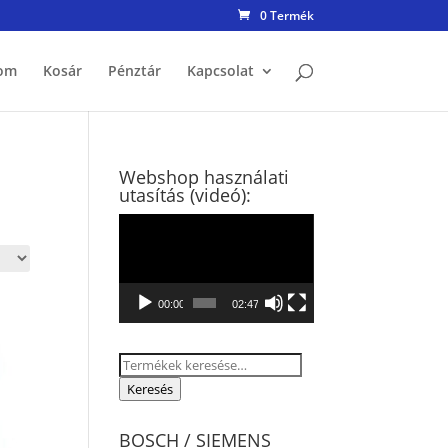
0 Termék
om
Kosár
Pénztár
Kapcsolat
Webshop használati
utasítás (videó):
Videólejátszó
00:00
02:47
Keresés
a
Keresés
következőre:
BOSCH / SIEMENS