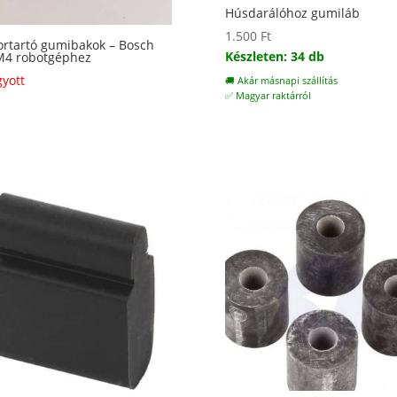
Húsdarálóhoz gumiláb
1.500
Ft
rtartó gumibakok – Bosch
Készleten: 34 db
4 robotgéphez
gyott
🚚 Akár másnapi szállítás
✅ Magyar raktárról