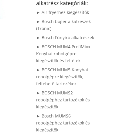
alkatrész kategóriák:
► Air fryerhez kiegészítők
► Bosch bojler alkatrészek
(Tronic)
► Bosch Fűnyíró alkatrészek
► BOSCH MUM4 ProfiMixx
Konyhai robotgépre
kiegészítők és feltétek
► BOSCH MUM5 Konyhai
robotgépre kiegészítők,
feltehető tartozékok
► BOSCH MUMS2
robotgéphez tartozékok és
kiegészítők
► Bosch MUMS6
robotgéphez tartozékok és
kiegészítők