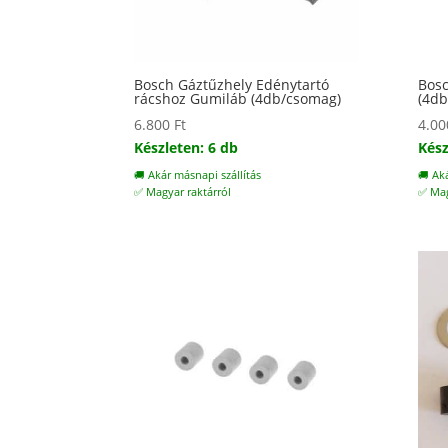
Bosch Gáztűzhely Edénytartó
Bosc
rácshoz Gumiláb (4db/csomag)
(4db
6.800
Ft
4.0
Készleten: 6 db
Kész
🚚 Akár másnapi szállítás
🚚 Ak
✅ Magyar raktárról
✅ Mag