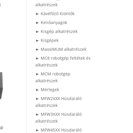
t
alkatrészek
► Kávéfőző Kiöntők
► Kenőanyagok
► Kisgép alkatrészek
► Kisgépek
► MaxxiMUM alkatrészek
► MC8 robotgép feltétek és
alkatrészek
► MCM robotgép
alkatrészek
► Mérlegek
► MFW2XXX Húsdaráló
alkatrészek
► MFW3XXX Húsdaráló
alkatrészek
ap
► MFW45XX Húsdaráló