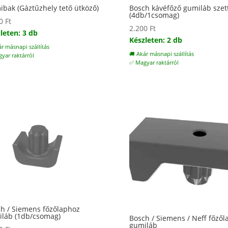
bak (Gáztűzhely tető ütköző)
Bosch kávéfőző gumiláb szet
(4db/1csomag)
00
Ft
2.200
Ft
leten: 3 db
Készleten: 2 db
ár másnapi szállítás
🚚 Akár másnapi szállítás
yar raktárról
✅ Magyar raktárról
h / Siemens főzőlaphoz
láb (1db/csomag)
Bosch / Siemens / Neff főzől
gumiláb