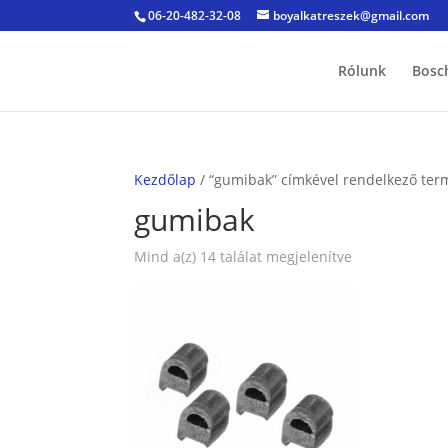
06-20-482-32-08
boyalkatreszek@gmail.com
Rólunk
Bosc
Kezdőlap
/ “gumibak” címkével rendelkező ter
gumibak
Sorted
Mind a(z) 14 találat megjelenítve
by
popularity