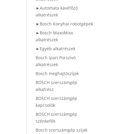
►Automata kávéfőző
alkatrészek
►Bosch Konyhai robotgépek
►Bosch MaxoMixx
alkatrészek
►Egyéb alkatrészek
Bosch Ipari Porszívó
alkatrészek
Bosch meghajtószíjak
BOSCH szerszámgép
alkatrész
BOSCH szerszámgép
kapcsolók
BOSCH szerszámgép
szénkefék
Bosch szerszámgép szíjak