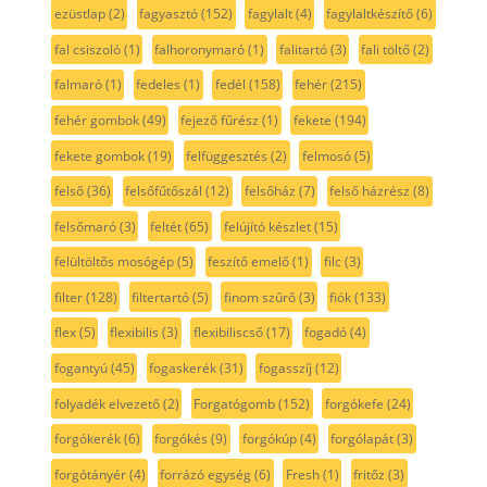
ezüstlap
(2)
fagyasztó
(152)
fagylalt
(4)
fagylaltkészítő
(6)
fal csiszoló
(1)
falhoronymaró
(1)
falitartó
(3)
fali töltő
(2)
falmaró
(1)
fedeles
(1)
fedél
(158)
fehér
(215)
fehér gombok
(49)
fejező fűrész
(1)
fekete
(194)
fekete gombok
(19)
felfüggesztés
(2)
felmosó
(5)
felső
(36)
felsőfűtőszál
(12)
felsőház
(7)
felső házrész
(8)
felsőmaró
(3)
feltét
(65)
felújító készlet
(15)
felültöltős mosógép
(5)
feszítő emelő
(1)
filc
(3)
filter
(128)
filtertartó
(5)
finom szűrő
(3)
fiók
(133)
flex
(5)
flexibilis
(3)
flexibiliscső
(17)
fogadó
(4)
fogantyú
(45)
fogaskerék
(31)
fogasszíj
(12)
folyadék elvezető
(2)
Forgatógomb
(152)
forgókefe
(24)
forgókerék
(6)
forgókés
(9)
forgókúp
(4)
forgólapát
(3)
forgótányér
(4)
forrázó egység
(6)
Fresh
(1)
fritőz
(3)