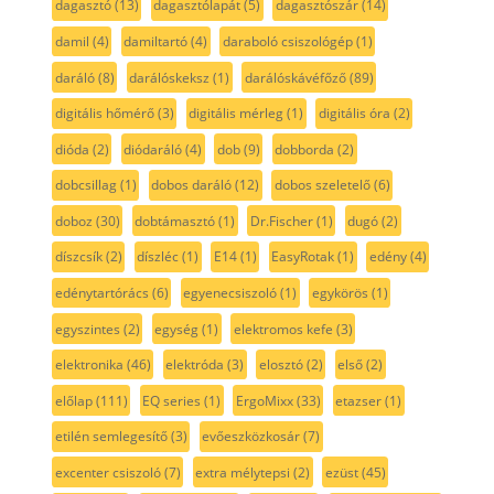
dagasztó
(13)
dagasztólapát
(5)
dagasztószár
(14)
damil
(4)
damiltartó
(4)
daraboló csiszológép
(1)
daráló
(8)
darálóskeksz
(1)
darálóskávéfőző
(89)
digitális hőmérő
(3)
digitális mérleg
(1)
digitális óra
(2)
dióda
(2)
diódaráló
(4)
dob
(9)
dobborda
(2)
dobcsillag
(1)
dobos daráló
(12)
dobos szeletelő
(6)
doboz
(30)
dobtámasztó
(1)
Dr.Fischer
(1)
dugó
(2)
díszcsík
(2)
díszléc
(1)
E14
(1)
EasyRotak
(1)
edény
(4)
edénytartórács
(6)
egyenecsiszoló
(1)
egykörös
(1)
egyszintes
(2)
egység
(1)
elektromos kefe
(3)
elektronika
(46)
elektróda
(3)
elosztó
(2)
első
(2)
előlap
(111)
EQ series
(1)
ErgoMixx
(33)
etazser
(1)
etilén semlegesítő
(3)
evőeszközkosár
(7)
excenter csiszoló
(7)
extra mélytepsi
(2)
ezüst
(45)