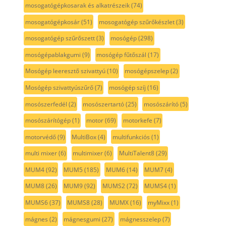
mosogatógépkosarak és alkatrészeik
(74)
mosogatógépkosár
(51)
mosogatógép szűrőkészlet
(3)
mosogatógép szűrőszett
(3)
mosógép
(298)
mosógépablakgumi
(9)
mosógép fűtőszál
(17)
Mosógép leeresztő szivattyú
(10)
mosógépszelep
(2)
Mosógép szivattyúszűrő
(7)
mosógép szíj
(16)
mosószerfedél
(2)
mosószertartó
(25)
mosószárító
(5)
mosószárítógép
(1)
motor
(69)
motorkefe
(7)
motorvédő
(9)
MultiBox
(4)
multifunkciós
(1)
multi mixer
(6)
multimixer
(6)
MultiTalent8
(29)
MUM4
(92)
MUM5
(185)
MUM6
(14)
MUM7
(4)
MUM8
(26)
MUM9
(92)
MUMS2
(72)
MUMS4
(1)
MUMS6
(37)
MUMS8
(28)
MUMX
(16)
myMixx
(1)
mágnes
(2)
mágnesgumi
(27)
mágnesszelep
(7)