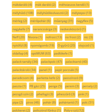
mákdaráló
(4)
mák daráló
(2)
méhviaszos kendő
(1)
mélyhűtő
(108)
mélyhűtőleolvasztó
(2)
mélytepsi
(13)
mérleg
(2)
mérőpohár
(6)
műanyag
(31)
nagyflex
(5)
nagykefe
(7)
narancssárga
(3)
nedvesköszörű
(1)
Neff
(20)
Nivona
(1)
nofrost
(13)
no frost
(2)
ntc
(3)
nyitófül
(8)
nyomógomb
(19)
O-gyűrű
(20)
olajsütő
(1)
oldallap
(4)
optiMUM
(63)
padlókefe
(1)
palack-tartály
(34)
palackpolc
(47)
palacktartó
(40)
palacktároló
(34)
panel
(1)
papír porzsák
(5)
paradicsom
(4)
parketta kefe
(2)
passzírozó
(9)
paszta
(1)
PB gáz
(25)
penge
(5)
perem
(3)
persely
(2)
pezsgő szín
(2)
pihefogó
(3)
piheszűrő
(3)
pink
(1)
pipa
(2)
piros
(46)
pohár
(8)
pohártartó
(1)
polc
(51)
polckeret
(2)
polisztirol fűrész
(1)
Poly-v szíj
(12)