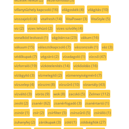
vezeték nélküli
(2)
vezérlőmodul
(3)
villanytűzhely kapcsoló
(16)
világoskék
(4)
világítás
(10)
visszajelző
(4)
vitafresh
(14)
VitaPower
(3)
VitaStyle
(5)
viz
(2)
vizes lehúzó
(2)
vizes szívófej
(4)
vonalkód leolvasó
(1)
vágótárcsa
(23)
vákum
(16)
vákuum
(15)
választókapcsoló
(7)
vászonzsák
(1)
váz
(3)
védőkupak
(7)
végzáró
(2)
vízadagoló
(1)
vízcső
(47)
vízforraló
(19)
vízkötelenítés
(14)
vízkőoldás
(16)
vízlágyító
(3)
vízmelegítő
(2)
vízmennyiségmérő
(7)
vízszelep
(4)
vízszint
(8)
vízszűrő
(10)
víztartály
(43)
vízváltó
(3)
vörös
(9)
wok
(8)
zacskó
(5)
Zelmer
(112)
zeolit
(2)
zsanér
(62)
zsanérfogadó
(3)
zsanértartó
(1)
zsinór
(1)
zsír
(2)
zsírfilter
(5)
zsírszűrő
(5)
zsírálló
(1)
zuhanyfej
(2)
zárókupak
(3)
zöld
(1)
zöldségfiók
(27)