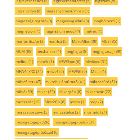
légkeverésfűtés
(8)
légkeverésfűtőtest
(5)
légszűrő
(50)
lúgszivattyú
(8)
magasnyomású mosó
(1)
magasság rögzítő
(3)
magasság állító
(3)
maghőmérő
(1)
magnetron
(1)
magnézium anód
(4)
matrac
(1)
matrac tiszító
(3)
matrica
(5)
MaxoMixx
(38)
MC8
(35)
MCM
(98)
mechanika
(1)
meghajtó
(8)
meghajtószíj
(39)
melitta
(1)
metélt
(1)
MFW3xxx
(6)
mfw6xxx
(31)
MFW45XXX
(24)
mfws4
(5)
MFWS6
(9)
Miele
(1)
mikrofilter
(47)
mikrohullámú sütő
(41)
mikroszűrő
(51)
mikró
(69)
mixer
(89)
mixergép
(6)
mixer szár
(22)
mixerszár
(19)
Mixx2Go
(6)
mixxo
(1)
mop
(2)
morzsaporszívó
(3)
morzsatálca
(2)
mosható
(21)
mosogatógép
(326)
mosogatógép-belső
(31)
mosogatógépfűtőszál
(6)