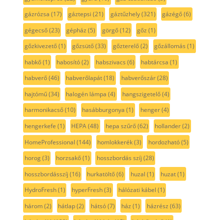
gázrózsa
(17)
gáztepsi
(21)
gáztűzhely
(321)
gázégő
(6)
gégecső
(23)
gépház
(5)
görgő
(12)
gőz
(1)
gőzkivezető
(1)
gőzsütő
(33)
gőzterelő
(2)
gőzállomás
(1)
habkő
(1)
habosító
(2)
habszivacs
(6)
habtárcsa
(1)
habverő
(46)
habverőlapát
(18)
habverőszár
(28)
hajtómű
(34)
halogén lámpa
(4)
hangszigetelő
(4)
harmonikacső
(10)
hasábburgonya
(1)
henger
(4)
hengerkefe
(1)
HEPA
(48)
hepa szűrő
(62)
hollander
(2)
HomeProfessional
(144)
homlokkerék
(3)
hordozható
(5)
horog
(3)
horzsakő
(1)
hosszbordás szíj
(28)
hosszbordásszíj
(16)
hurkatöltő
(6)
huzal
(1)
huzat
(1)
HydroFresh
(1)
hyperFresh
(3)
hálózati kábel
(1)
három
(2)
hátlap
(2)
hátsó
(7)
ház
(1)
házrész
(63)