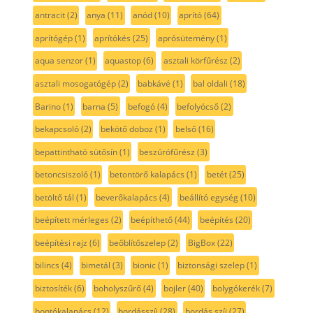
antracit
(2)
anya
(11)
anód
(10)
aprító
(64)
aprítógép
(1)
aprítókés
(25)
aprósütemény
(1)
aqua senzor
(1)
aquastop
(6)
asztali körfűrész
(2)
asztali mosogatógép
(2)
babkávé
(1)
bal oldali
(18)
Barino
(1)
barna
(5)
befogó
(4)
befolyócső
(2)
bekapcsoló
(2)
bekötő doboz
(1)
belső
(16)
bepattintható sütősín
(1)
beszúrófűrész
(3)
betoncsiszoló
(1)
betontörő kalapács
(1)
betét
(25)
betöltő tál
(1)
beverőkalapács
(4)
beállító egység
(10)
beépített mérleges
(2)
beépíthető
(44)
beépítés
(20)
beépítési rajz
(6)
beőblítőszelep
(2)
BigBox
(22)
bilincs
(4)
bimetál
(3)
bionic
(1)
biztonsági szelep
(1)
biztosíték
(6)
boholyszűrő
(4)
bojler
(40)
bolygókerék
(7)
bontókalapács
(12)
bordásszíj
(28)
bordás szíj
(27)