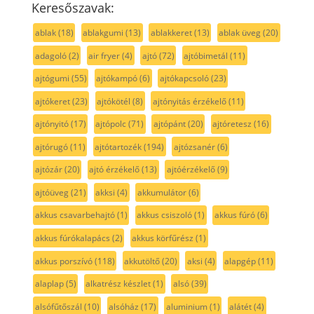
Keresőszavak:
ablak
(18)
ablakgumi
(13)
ablakkeret
(13)
ablak üveg
(20)
adagoló
(2)
air fryer
(4)
ajtó
(72)
ajtóbimetál
(11)
ajtógumi
(55)
ajtókampó
(6)
ajtókapcsoló
(23)
ajtókeret
(23)
ajtókötél
(8)
ajtónyitás érzékelő
(11)
ajtónyitó
(17)
ajtópolc
(71)
ajtópánt
(20)
ajtóretesz
(16)
ajtórugó
(11)
ajtótartozék
(194)
ajtózsanér
(6)
ajtózár
(20)
ajtó érzékelő
(13)
ajtóérzékelő
(9)
ajtóüveg
(21)
akksi
(4)
akkumulátor
(6)
akkus csavarbehajtó
(1)
akkus csiszoló
(1)
akkus fúró
(6)
akkus fúrókalapács
(2)
akkus körfűrész
(1)
akkus porszívó
(118)
akkutöltő
(20)
aksi
(4)
alapgép
(11)
alaplap
(5)
alkatrész készlet
(1)
alsó
(39)
alsófűtőszál
(10)
alsóház
(17)
aluminium
(1)
alátét
(4)