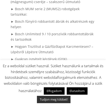
(mágnesgumi) cseréje – szakszerű útmutató
► Bosch MUM serie 2 (MUMS2) robotgépek
tartozékai:
► Bosch fűnyíró robbantott ábrák és alkatrészek egy
helyen
► Bosch Unlimited 9 / 10 porszívók robbantottábrák
és tartozékok
► Hogyan Tisztítsd a Gázfőzőlapot Karcmentesen? –
Lépésről Lépésre Útmutató
► Gyakran ismételt kérdések (GYIK)
Ez a weboldal sütiket használ. Sütiket használunk a tartalmak és
► Víz áll a Bosch mosogatógép alján? Ne hívd a
szerelőt, ezt nézd meg először! (+VIDEÓ)
hirdetések személyre szabásához, közösségi funkciók
biztosításához, valamint weboldalforgalmunk elemzéséhez. A
► Miért mennek tönkre a ruhák mosás közben? – Így
weboldalon való böngészés folytatásával Ön hozzájárul a sütik
látja egy mosógépszerelő
használatához.
Elfogadom
Elutasítom
► Bosch Tronic Bojlerek robbantott ábrái
alkatrészkeresővel
Tudjon meg többet!
► 5 hiba ami lehet hogy nem a mosogatógép hibája: