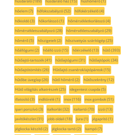
húsdaráló
(189)
húsdaráló ház
(15)
húshőmérő
(1)
hőelem
(7)
hőfokszabályzó
(52)
hőfokérzékelő
(4)
hőkioldó
(3)
hőkorlátozó
(1)
hőmérsékletkorlátozó
(4)
hőmérsékletszabályozó
(28)
hőmérsékletszabályzó
(29)
hőmérő
(5)
hőszigetelt
(2)
hőszivattyús szárítógép
(25)
hőállógumi
(2)
hőálló izzó
(15)
hőérzékelő
(13)
hűtő
(393)
hűtőajtó-tartozék
(41)
hűtőajtógumi
(31)
hűtőajtópolc
(34)
hűtőajtótömítés
(26)
Hűtőajtó zsanérok/ajtópántok
(15)
hűtőbe üveglap
(26)
hűtő hőmérő
(2)
hűtőszekrény
(12)
Hűtő világítás alkatrészek
(25)
idegentest csapda
(5)
illatosító
(3)
indítórelé
(1)
inox
(116)
inox gombok
(51)
ipari porszívó
(3)
italkorlát
(32)
italtartó
(70)
izzó
(13)
javítókészlet
(31)
jobb oldali
(18)
Jura
(1)
jégaprító
(1)
jégkocka készítő
(2)
jégkocka tartó
(2)
kampó
(7)