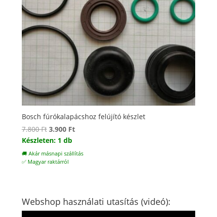
Bosch fúrókalapácshoz felújító készlet
Original
Current
7.800
Ft
3.900
Ft
price
price
Készleten: 1 db
was:
is:
🚚 Akár másnapi szállítás
7.800 Ft.
3.900 Ft.
✅ Magyar raktárról
Webshop használati utasítás (videó):
Videólejátszó