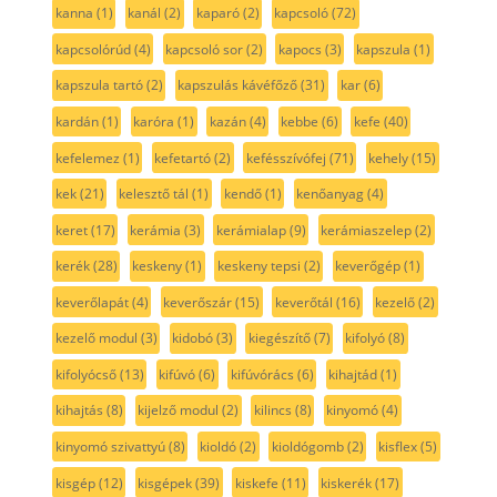
kanna
(1)
kanál
(2)
kaparó
(2)
kapcsoló
(72)
kapcsolórúd
(4)
kapcsoló sor
(2)
kapocs
(3)
kapszula
(1)
kapszula tartó
(2)
kapszulás kávéfőző
(31)
kar
(6)
kardán
(1)
karóra
(1)
kazán
(4)
kebbe
(6)
kefe
(40)
kefelemez
(1)
kefetartó
(2)
kefésszívófej
(71)
kehely
(15)
kek
(21)
kelesztő tál
(1)
kendő
(1)
kenőanyag
(4)
keret
(17)
kerámia
(3)
kerámialap
(9)
kerámiaszelep
(2)
kerék
(28)
keskeny
(1)
keskeny tepsi
(2)
keverőgép
(1)
keverőlapát
(4)
keverőszár
(15)
keverőtál
(16)
kezelő
(2)
kezelő modul
(3)
kidobó
(3)
kiegészítő
(7)
kifolyó
(8)
kifolyócső
(13)
kifúvó
(6)
kifúvórács
(6)
kihajtád
(1)
kihajtás
(8)
kijelző modul
(2)
kilincs
(8)
kinyomó
(4)
kinyomó szivattyú
(8)
kioldó
(2)
kioldógomb
(2)
kisflex
(5)
kisgép
(12)
kisgépek
(39)
kiskefe
(11)
kiskerék
(17)