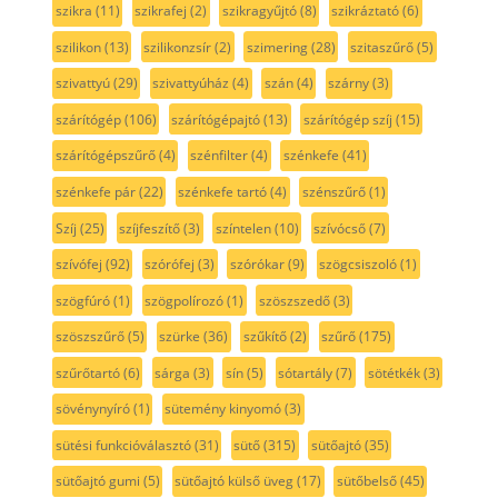
szikra
(11)
szikrafej
(2)
szikragyűjtó
(8)
szikráztató
(6)
szilikon
(13)
szilikonzsír
(2)
szimering
(28)
szitaszűrő
(5)
szivattyú
(29)
szivattyúház
(4)
szán
(4)
szárny
(3)
szárítógép
(106)
szárítógépajtó
(13)
szárítógép szíj
(15)
szárítógépszűrő
(4)
szénfilter
(4)
szénkefe
(41)
szénkefe pár
(22)
szénkefe tartó
(4)
szénszűrő
(1)
Szíj
(25)
szíjfeszítő
(3)
színtelen
(10)
szívócső
(7)
szívófej
(92)
szórófej
(3)
szórókar
(9)
szögcsiszoló
(1)
szögfúró
(1)
szögpolírozó
(1)
szöszszedő
(3)
szöszszűrő
(5)
szürke
(36)
szűkítő
(2)
szűrő
(175)
szűrőtartó
(6)
sárga
(3)
sín
(5)
sótartály
(7)
sötétkék
(3)
sövénynyíró
(1)
sütemény kinyomó
(3)
sütési funkcióválasztó
(31)
sütő
(315)
sütőajtó
(35)
sütőajtó gumi
(5)
sütőajtó külső üveg
(17)
sütőbelső
(45)