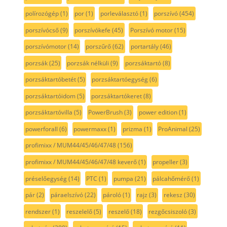
polírozógép
(1)
por
(1)
porleválasztó
(1)
porszívó
(454)
porszívócső
(9)
porszívókefe
(45)
Porszívó motor
(15)
porszívómotor
(14)
porszűrő
(62)
portartály
(46)
porzsák
(25)
porzsák nélküli
(9)
porzsáktartó
(8)
porzsáktartóbetét
(5)
porzsáktartóegység
(6)
porzsáktartóidom
(5)
porzsáktartókeret
(8)
porzsáktartóvilla
(5)
PowerBrush
(3)
power edition
(1)
powerforall
(6)
powermaxx
(1)
prizma
(1)
ProAnimal
(25)
profimixx / MUM44/45/46/47/48
(156)
profimixx / MUM44/45/46/47/48 keverő
(1)
propeller
(3)
préselőegység
(14)
PTC
(1)
pumpa
(21)
pálcahőmérő
(1)
pár
(2)
páraelszívó
(22)
pároló
(1)
rajz
(3)
rekesz
(30)
rendszer
(1)
reszelelő
(5)
reszelő
(18)
rezgőcsiszoló
(3)