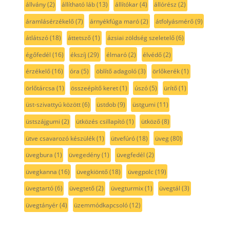
állvány
(2)
állítható láb
(13)
állítókar
(4)
állórész
(2)
áramlásérzékelő
(7)
árnyékfúga maró
(2)
átfolyásmérő
(9)
átlátszó
(18)
áttetsző
(1)
ázsiai zöldség szeletelő
(6)
égőfedél
(16)
ékszíj
(29)
élmaró
(2)
élvédő
(2)
érzékelő
(16)
óra
(5)
öblítő adagoló
(3)
örlőkerék
(1)
örlőtárcsa
(1)
összeépítő keret
(1)
úszó
(5)
ürítő
(1)
üst-szivattyú között
(6)
üstdob
(9)
üstgumi
(11)
üstszájgumi
(2)
ütközés csillapító
(1)
ütköző
(8)
ütve csavarozó készülék
(1)
ütvefúró
(18)
üveg
(80)
üvegbura
(1)
üvegedény
(1)
üvegfedél
(2)
üvegkanna
(16)
üvegkiöntő
(18)
üvegpolc
(19)
üvegtartó
(6)
üvegtető
(2)
üvegturmix
(1)
üvegtál
(3)
üvegtányér
(4)
üzemmódkapcsoló
(12)