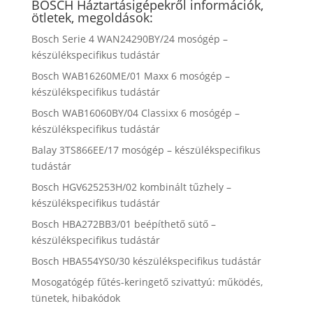
BOSCH Háztartásigépekről információk,
ötletek, megoldások:
Bosch Serie 4 WAN24290BY/24 mosógép –
készülékspecifikus tudástár
Bosch WAB16260ME/01 Maxx 6 mosógép –
készülékspecifikus tudástár
Bosch WAB16060BY/04 Classixx 6 mosógép –
készülékspecifikus tudástár
Balay 3TS866EE/17 mosógép – készülékspecifikus
tudástár
Bosch HGV625253H/02 kombinált tűzhely –
készülékspecifikus tudástár
Bosch HBA272BB3/01 beépíthető sütő –
készülékspecifikus tudástár
Bosch HBA554YS0/30 készülékspecifikus tudástár
Mosogatógép fűtés-keringető szivattyú: működés,
tünetek, hibakódok