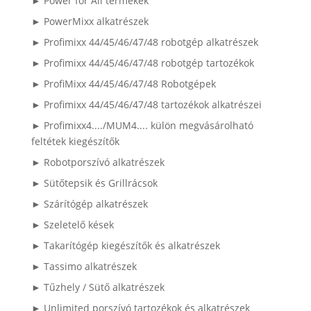
► Power for All termékek
► PowerMixx alkatrészek
► Profimixx 44/45/46/47/48 robotgép alkatrészek
► Profimixx 44/45/46/47/48 robotgép tartozékok
► ProfiMixx 44/45/46/47/48 Robotgépek
► Profimixx 44/45/46/47/48 tartozékok alkatrészei
► Profimixx4..../MUM4.... külön megvásárolható
feltétek kiegészítők
► Robotporszívó alkatrészek
► Sütőtepsik és Grillrácsok
► Szárítógép alkatrészek
► Szeletelő kések
► Takarítógép kiegészítők és alkatrészek
► Tassimo alkatrészek
► Tűzhely / Sütő alkatrészek
► Unlimited porszívó tartozékok és alkatrészek