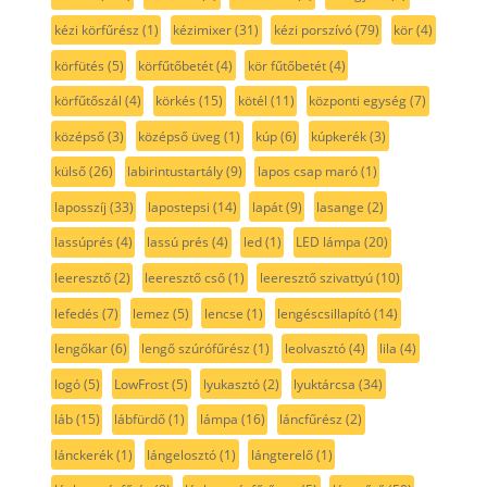
kézi körfűrész
(1)
kézimixer
(31)
kézi porszívó
(79)
kör
(4)
körfütés
(5)
körfűtőbetét
(4)
kör fűtőbetét
(4)
körfűtőszál
(4)
körkés
(15)
kötél
(11)
központi egység
(7)
középső
(3)
középső üveg
(1)
kúp
(6)
kúpkerék
(3)
külső
(26)
labirintustartály
(9)
lapos csap maró
(1)
laposszíj
(33)
lapostepsi
(14)
lapát
(9)
lasange
(2)
lassúprés
(4)
lassú prés
(4)
led
(1)
LED lámpa
(20)
leeresztő
(2)
leeresztő cső
(1)
leeresztő szivattyú
(10)
lefedés
(7)
lemez
(5)
lencse
(1)
lengéscsillapító
(14)
lengőkar
(6)
lengő szúrófűrész
(1)
leolvasztó
(4)
lila
(4)
logó
(5)
LowFrost
(5)
lyukasztó
(2)
lyuktárcsa
(34)
láb
(15)
lábfürdő
(1)
lámpa
(16)
láncfűrész
(2)
lánckerék
(1)
lángelosztó
(1)
lángterelő
(1)