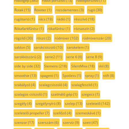
robotgép
(380)
robot porszívó
(15)
robotporszívó
(11)
Rotak
(15)
Roxxter
(1)
rozsdamentes
(3)
rugó
(30)
rugótartó
(1)
rács
(19)
rádió
(1)
résszívó
(18)
Rókafarkfűrész
(1)
rókafűrész
(1)
rózsaszín
(2)
rögzítő
(30)
röszti
(2)
rúdmixer
(102)
rúdmixerszár
(20)
sablon
(5)
sarokcsiszoló
(10)
sarokelem
(1)
sarokköszörű
(2)
serie2
(11)
serie 6
(6)
serie 8
(9)
side by side
(32)
Siemens
(218)
SilentMixx
(18)
skil
(8)
smoothie
(13)
spagetti
(1)
Spotless
(1)
spray
(1)
stift
(8)
szabályzó
(4)
szalagcsiszoló
(4)
szalagfeszítő
(1)
szalagos csiszoló
(1)
szatináló gép
(1)
szegecs
(1)
szegély
(4)
szegélynyíró
(8)
szelep
(13)
szeletelő
(142)
szeletelő propeller
(7)
szellőző
(4)
szemeskávé
(1)
szenzor
(17)
szerszám
(6)
szervíz
(9)
szett
(47)