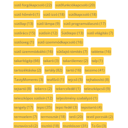
sütő forgókapcsoló
(22)
sütőfunkciókapcsoló
(20)
sütő hőmérő
(1)
sütő izzó
(18)
sütőkapcsoló
(18)
sütőlap
(13)
sütő lámpa
(9)
sütő programválasztó
(17)
sütőrács
(15)
sütősín
(12)
Sütőtepsi
(13)
sütő világítás
(7)
sütőüveg
(1)
sütő üzemmódkapcsoló
(16)
sütő üzemmódváltó
(16)
sűtőajtó tömítés
(7)
tabletta
(16)
takarítógép
(66)
takaró
(3)
takarólemez
(2)
talp
(1)
tartozéktáska
(2)
tartály
(82)
tartó
(16)
tassimo
(41)
TastyMoments
(3)
teafőző
(1)
tejcső
(5)
tejhabosító
(8)
tejtartó
(8)
tekercs
(2)
tekercsfedél
(1)
teleszkópcső
(9)
teleszkópos sütősín
(12)
teljesítmény szabályzó
(1)
tengely
(17)
tepsi
(35)
tepsi fedél
(3)
tepsitartó
(4)
termoelem
(7)
termosztát
(18)
tető
(20)
textil porzsák
(2)
tisztavízcső
(2)
tisztító
(18)
tisztítószer
(31)
To Go
(3)