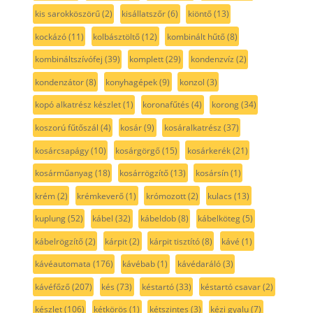
kis sarokköszörű
(2)
kisállatszőr
(6)
kiöntő
(13)
kockázó
(11)
kolbásztöltő
(12)
kombinált hűtő
(8)
kombináltszívófej
(39)
komplett
(29)
kondenzvíz
(2)
kondenzátor
(8)
konyhagépek
(9)
konzol
(3)
kopó alkatrész készlet
(1)
koronafűtés
(4)
korong
(34)
koszorú fűtőszál
(4)
kosár
(9)
kosáralkatrész
(37)
kosárcsapágy
(10)
kosárgörgő
(15)
kosárkerék
(21)
kosárműanyag
(18)
kosárrögzítő
(13)
kosársín
(1)
krém
(2)
krémkeverő
(1)
krómozott
(2)
kulacs
(13)
kuplung
(52)
kábel
(32)
kábeldob
(8)
kábelköteg
(5)
kábelrögzítő
(2)
kárpit
(2)
kárpit tisztító
(8)
kávé
(1)
kávéautomata
(176)
kávébab
(1)
kávédaráló
(3)
kávéfőző
(207)
kés
(73)
késtartó
(33)
késtartó csavar
(2)
készlet
(106)
kétkörös
(1)
kétszintes
(3)
kézi gyalu
(7)