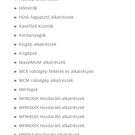
► Hőmérők
► Hűtő, fagyasztó alkatrészek
► Kávéfőző Kiöntők
► Kenőanyagok
► Kisgép alkatrészek
► Kisgépek
► MaxxiMUM alkatrészek
► MC8 robotgép feltétek és alkatrészek
► MCM robotgép alkatrészek
► Mérlegek
► MFW2XXX Húsdaráló alkatrészek
► MFW3XXX Húsdaráló alkatrészek
► MFW45XX Húsdaráló alkatrészek
► MFW6XXX Húsdaráló alkatrészek
► MFWS4 Húsdaráló alkatrészek