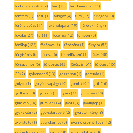
funkcióválasztó
(39)
fém
(35)
fém keverőtál
(11)
fémtető
(1)
fésű
(1)
földgáz
(4)
fúró
(17)
fúrógép
(19)
fúrókalapács
(14)
fúró kalapács
(10)
fúrótokmány
(3)
fúvóka
(27)
fül
(11)
fődarab
(12)
főmotor
(6)
főzőlap
(122)
főzőrács
(6)
főzőzóna
(1)
fűnyíró
(52)
fűnyírókés
(6)
fűrész
(6)
fűszellőztető
(4)
fűtés
(40)
fűtéspumpa
(6)
fűtőbetét
(43)
fűtőszál
(51)
fűtőtest
(45)
G9
(2)
gabonaörlő
(13)
gaggenau
(1)
gerenda
(1)
golyós
(1)
golyóscsapágy
(10)
gomb
(104)
grill
(16)
grillbetét
(3)
grillrács
(5)
gumi
(77)
gumibak
(14)
gumicső
(18)
gumiláb
(14)
gyalu
(3)
gyalugép
(1)
gyerekzár
(2)
gyorsdaraboló
(2)
gyorstokmány
(3)
gyorstöltő
(1)
gyúrókampó
(5)
gyümölcscentrifuga
(12)
gyümölcsprés
(22)
gyűrű
(10)
gáz csatlakozó
(3)