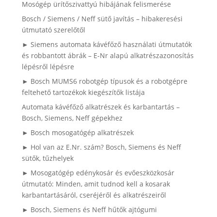
Mosógép ürítőszivattyú hibájának felismerése
Bosch / Siemens / Neff sütő javítás – hibakeresési
útmutató szerelőtől
► Siemens automata kávéfőző használati útmutatók
és robbantott ábrák – E-Nr alapú alkatrészazonosítás
lépésről lépésre
► Bosch MUMS6 robotgép típusok és a robotgépre
feltehető tartozékok kiegészítők listája
Automata kávéfőző alkatrészek és karbantartás –
Bosch, Siemens, Neff gépekhez
► Bosch mosogatógép alkatrészek
► Hol van az E.Nr. szám? Bosch, Siemens és Neff
sütők, tűzhelyek
► Mosogatógép edénykosár és evőeszközkosár
útmutató: Minden, amit tudnod kell a kosarak
karbantartásáról, cseréjéről és alkatrészeiről
► Bosch, Siemens és Neff hűtők ajtógumi