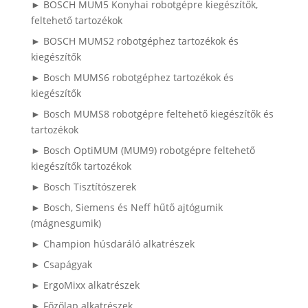
► BOSCH MUM5 Konyhai robotgépre kiegészítők,
feltehető tartozékok
► BOSCH MUMS2 robotgéphez tartozékok és
kiegészítők
► Bosch MUMS6 robotgéphez tartozékok és
kiegészítők
► Bosch MUMS8 robotgépre feltehető kiegészítők és
tartozékok
► Bosch OptiMUM (MUM9) robotgépre feltehető
kiegészítők tartozékok
► Bosch Tisztítószerek
► Bosch, Siemens és Neff hűtő ajtógumik
(mágnesgumik)
► Champion húsdaráló alkatrészek
► Csapágyak
► ErgoMixx alkatrészek
► Főzőlap alkatrészek