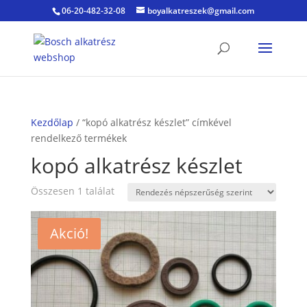
06-20-482-32-08
boyalkatreszek@gmail.com
Kezdőlap
/ “kopó alkatrész készlet” címkével
rendelkező termékek
kopó alkatrész készlet
Összesen 1 találat
Akció!