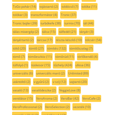
ToGo pohár
(14)
tojástartó
(2)
toldócső
(7)
tolóka
(11)
tolókar
(3)
transzformátor
(4)
Tronic
(37)
Tronic bojler
(39)
turbókefe
(38)
turmix
(70)
tál
(44)
tálas mixergép
(2)
tálca
(15)
tálfedél
(21)
tányér
(3)
tányértartó
(2)
tárcsa
(17)
tészta készítő
(10)
tölcsér
(54)
töltő
(20)
tömlő
(27)
tömítés
(132)
tömítőszalag
(7)
tömő
(7)
tömőeszköz
(11)
tömőrúd
(11)
törlőkendő
(4)
túlfolyó
(1)
tüskesor
(15)
tűzhely
(424)
ufesa
(36)
univerzális
(6)
univerzális maró
(2)
Unlimited
(89)
utántöltő
(2)
v-gyűrű
(2)
v-szíj
(12)
vajtartó
(20)
vasaló
(13)
vasalódeszka
(2)
VeggieLove
(8)
ventilátor
(15)
VeroAroma
(2)
VeroBar
(42)
VeroCafe
(2)
VeroProfessional
(2)
VeroSelection
(2)
vezeték
(10)