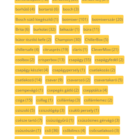
borhűtő
(4)
bortartó
(6)
bosch
(3)
Bosch sütő kiegészítő
(1)
botmixer
(101)
botmixerszár
(20)
Brita
(6)
burkolat
(32)
békazár
(1)
búra
(11)
bútor tisztító kefe
(2)
Champion
(30)
ChillerBox
(5)
chillersafe
(4)
citrusprés
(19)
claris
(1)
CleverMixx
(21)
coolbox
(2)
crisperbox
(13)
csapágy
(55)
csapágyfedél
(2)
csapágy készlet
(4)
csapágypersely
(1)
csatlakozás
(2)
csatlakozó
(14)
csavar
(9)
csavarozó
(2)
csavartakaró
(5)
csempevágó
(1)
csepegés gátló
(2)
csepptálca
(4)
csiga
(15)
csillag
(1)
csillámlap
(3)
csillámlemez
(2)
csiszoló
(5)
csiszológép
(3)
csukló persely
(1)
csésze tartó
(7)
csúszógyűrű
(1)
csúszósines gérvágó
(3)
csúszószán
(1)
cső
(36)
csőbilincs
(4)
csőcsatlakozó
(3)