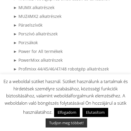
► MUMX alkatrészek
► MUZ4MX2 alkatrészek
► Páraelszívók
► Porszívó alkatrészek
► Porzsákok
► Power for All termékek
► PowerMixx alkatrészek
► Profimixx 44/45/46/47/48 robotgép alkatrészek
► Profimixx 44/45/46/47/48 robotgép tartozékok
Ez a weboldal sütiket használ. Sütiket használunk a tartalmak és
► ProfiMixx 44/45/46/47/48 Robotgépek
hirdetések személyre szabásához, közösségi funkciók
► Profimixx 44/45/46/47/48 tartozékok alkatrészei
biztosításához, valamint weboldalforgalmunk elemzéséhez. A
weboldalon való böngészés folytatásával Ön hozzájárul a sütik
► Profimixx4..../MUM4.... külön megvásárolható
feltétek kiegészítők
használatához.
Elfogadom
Elutasítom
► Robotporszívó alkatrészek
Tudjon meg többet!
► Sütőtepsik és Grillrácsok