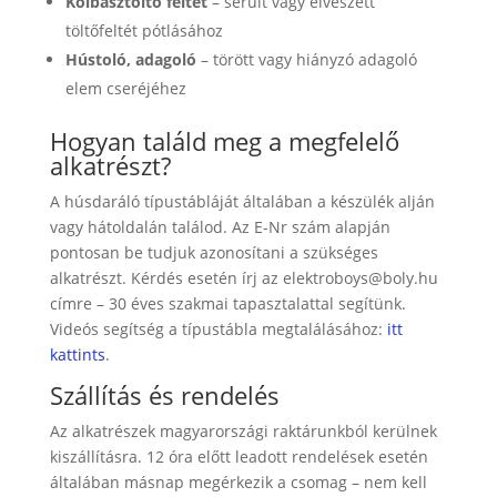
Kolbásztöltő feltét
– sérült vagy elveszett
töltőfeltét pótlásához
Hústoló, adagoló
– törött vagy hiányzó adagoló
elem cseréjéhez
Hogyan találd meg a megfelelő
alkatrészt?
A húsdaráló típustábláját általában a készülék alján
vagy hátoldalán találod. Az E-Nr szám alapján
pontosan be tudjuk azonosítani a szükséges
alkatrészt. Kérdés esetén írj az
elektroboys@boly.hu
címre – 30 éves szakmai tapasztalattal segítünk.
Videós segítség a típustábla megtalálásához:
itt
kattints
.
Szállítás és rendelés
Az alkatrészek magyarországi raktárunkból kerülnek
kiszállításra. 12 óra előtt leadott rendelések esetén
általában másnap megérkezik a csomag – nem kell