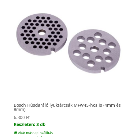
Bosch Húsdaráló lyuktárcsák MFW45-höz is (4mm és
8mm)
6.800
Ft
Készleten: 3 db
🚚 Akár másnapi szállítás