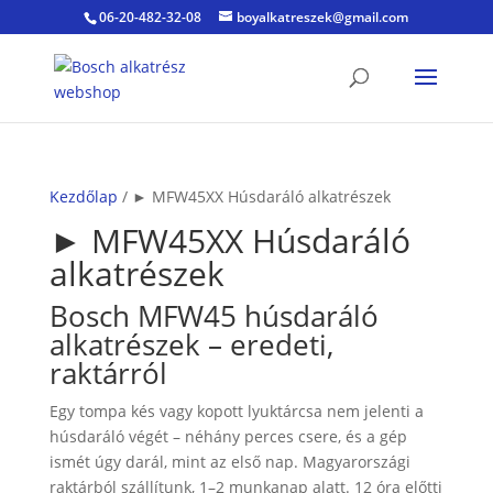
06-20-482-32-08
boyalkatreszek@gmail.com
Kezdőlap
/ ► MFW45XX Húsdaráló alkatrészek
► MFW45XX Húsdaráló
alkatrészek
Bosch MFW45 húsdaráló
alkatrészek – eredeti,
raktárról
Egy tompa kés vagy kopott lyuktárcsa nem jelenti a
húsdaráló végét – néhány perces csere, és a gép
ismét úgy darál, mint az első nap. Magyarországi
raktárból szállítunk, 1–2 munkanap alatt. 12 óra előtti