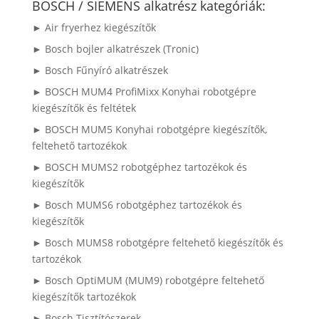
következőre:
BOSCH / SIEMENS alkatrész kategóriák:
► Air fryerhez kiegészítők
► Bosch bojler alkatrészek (Tronic)
► Bosch Fűnyíró alkatrészek
► BOSCH MUM4 ProfiMixx Konyhai robotgépre
kiegészítők és feltétek
► BOSCH MUM5 Konyhai robotgépre kiegészítők,
feltehető tartozékok
► BOSCH MUMS2 robotgéphez tartozékok és
kiegészítők
► Bosch MUMS6 robotgéphez tartozékok és
kiegészítők
► Bosch MUMS8 robotgépre feltehető kiegészítők és
tartozékok
► Bosch OptiMUM (MUM9) robotgépre feltehető
kiegészítők tartozékok
► Bosch Tisztítószerek