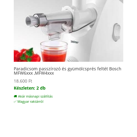
Paradicsom passzírozó és gyümölcsprés feltét Bosch
MFW6xxx ,MFW4xxx
18.600
Ft
Készleten: 2 db
🚚 Akár másnapi szállítás
✅ Magyar raktárról