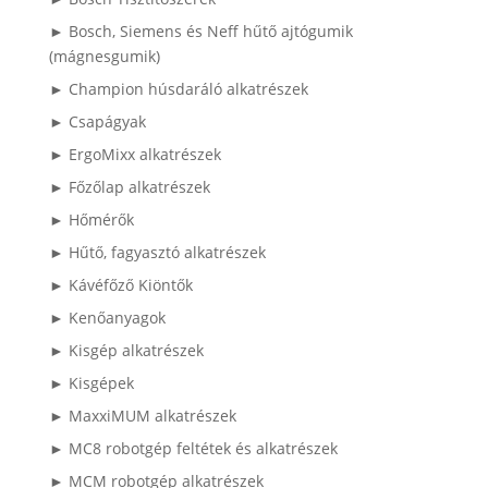
► Bosch, Siemens és Neff hűtő ajtógumik
(mágnesgumik)
► Champion húsdaráló alkatrészek
► Csapágyak
► ErgoMixx alkatrészek
► Főzőlap alkatrészek
► Hőmérők
► Hűtő, fagyasztó alkatrészek
► Kávéfőző Kiöntők
► Kenőanyagok
► Kisgép alkatrészek
► Kisgépek
► MaxxiMUM alkatrészek
► MC8 robotgép feltétek és alkatrészek
► MCM robotgép alkatrészek