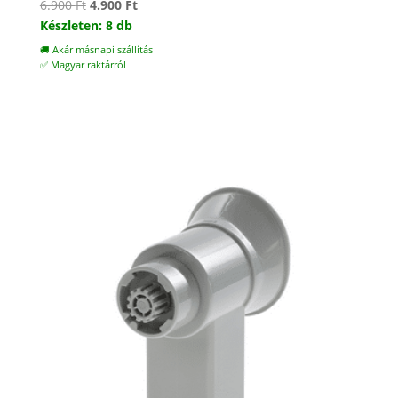
Original
Current
6.900
Ft
4.900
Ft
price
price
Készleten: 8 db
was:
is:
🚚 Akár másnapi szállítás
6.900 Ft.
4.900 Ft.
✅ Magyar raktárról