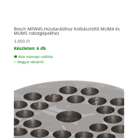
Bosch MFW45-Húsdarálóhoz Kolbásztöltő MUM4 és
MUM5 robotgépekhez
3.800
Ft
Készleten: 6 db
🚚 Akár másnapi szállítás
✅ Magyar raktárról