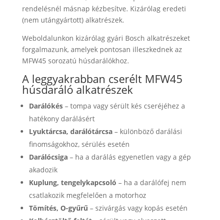
rendelésnél másnap kézbesítve. Kizárólag eredeti
(nem utángyártott) alkatrészek.
Weboldalunkon kizárólag gyári Bosch alkatrészeket
forgalmazunk, amelyek pontosan illeszkednek az
MFW45 sorozatú húsdarálókhoz.
A leggyakrabban cserélt MFW45
húsdaráló alkatrészek
Darálókés
– tompa vagy sérült kés cseréjéhez a
hatékony darálásért
Lyuktárcsa, darálótárcsa
– különböző darálási
finomságokhoz, sérülés esetén
Darálócsiga
– ha a darálás egyenetlen vagy a gép
akadozik
Kuplung, tengelykapcsoló
– ha a darálófej nem
csatlakozik megfelelően a motorhoz
Tömítés, O-gyűrű
– szivárgás vagy kopás esetén