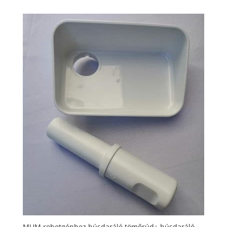
MUM robotgéphez húsdaráló tömőrúd+ húsdaráló