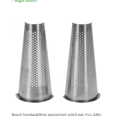
✅ Magyar raktárról
Bosch húsdarálóhoz passzírozó szűrő pár (1cs-2db)