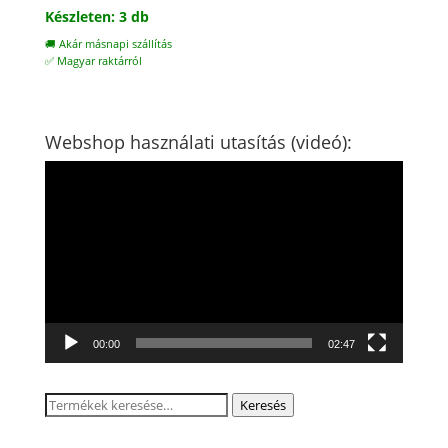
Készleten: 3 db
🚚 Akár másnapi szállítás
✅ Magyar raktárról
Webshop használati utasítás (videó):
Videólejátszó
00:00
02:47
Keresés
Keresés
a