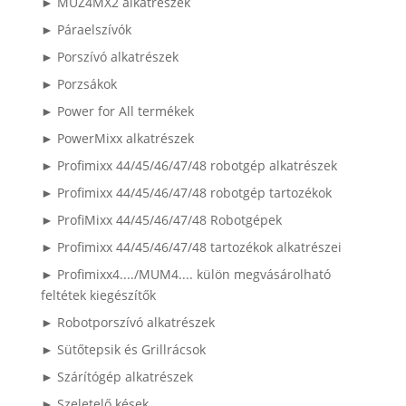
► MUZ4MX2 alkatrészek
► Páraelszívók
► Porszívó alkatrészek
► Porzsákok
► Power for All termékek
► PowerMixx alkatrészek
► Profimixx 44/45/46/47/48 robotgép alkatrészek
► Profimixx 44/45/46/47/48 robotgép tartozékok
► ProfiMixx 44/45/46/47/48 Robotgépek
► Profimixx 44/45/46/47/48 tartozékok alkatrészei
► Profimixx4..../MUM4.... külön megvásárolható
feltétek kiegészítők
► Robotporszívó alkatrészek
► Sütőtepsik és Grillrácsok
► Szárítógép alkatrészek
► Szeletelő kések