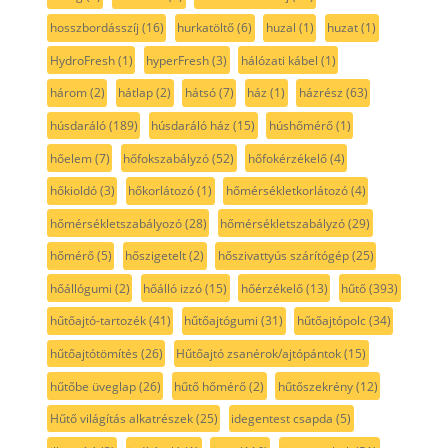
hosszbordásszíj
(16)
hurkatöltő
(6)
huzal
(1)
huzat
(1)
HydroFresh
(1)
hyperFresh
(3)
hálózati kábel
(1)
három
(2)
hátlap
(2)
hátsó
(7)
ház
(1)
házrész
(63)
húsdaráló
(189)
húsdaráló ház
(15)
húshőmérő
(1)
hőelem
(7)
hőfokszabályzó
(52)
hőfokérzékelő
(4)
hőkioldó
(3)
hőkorlátozó
(1)
hőmérsékletkorlátozó
(4)
hőmérsékletszabályozó
(28)
hőmérsékletszabályzó
(29)
hőmérő
(5)
hőszigetelt
(2)
hőszivattyús szárítógép
(25)
hőállógumi
(2)
hőálló izzó
(15)
hőérzékelő
(13)
hűtő
(393)
hűtőajtó-tartozék
(41)
hűtőajtógumi
(31)
hűtőajtópolc
(34)
hűtőajtótömítés
(26)
Hűtőajtó zsanérok/ajtópántok
(15)
hűtőbe üveglap
(26)
hűtő hőmérő
(2)
hűtőszekrény
(12)
Hűtő világítás alkatrészek
(25)
idegentest csapda
(5)