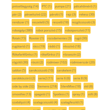
préselőegység
(14)
PTC
(1)
pumpa
(21)
pálcahőmérő
(1)
pár
(2)
páraelszívó
(22)
pároló
(1)
rajz
(3)
rekesz
(30)
rendszer
(1)
reszelelő
(5)
reszelő
(18)
rezgőcsiszoló
(3)
robotgép
(380)
robot porszívó
(15)
robotporszívó
(11)
Rotak
(15)
Roxxter
(1)
rozsdamentes
(3)
rugó
(30)
rugótartó
(1)
rács
(19)
rádió
(1)
résszívó
(18)
Rókafarkfűrész
(1)
rókafűrész
(1)
rózsaszín
(2)
rögzítő
(30)
röszti
(2)
rúdmixer
(102)
rúdmixerszár
(20)
sablon
(5)
sarokcsiszoló
(10)
sarokelem
(1)
sarokköszörű
(2)
serie2
(11)
serie 6
(6)
serie 8
(9)
side by side
(32)
Siemens
(218)
SilentMixx
(18)
skil
(8)
smoothie
(13)
spagetti
(1)
Spotless
(1)
spray
(1)
stift
(8)
szabályzó
(4)
szalagcsiszoló
(4)
szalagfeszítő
(1)