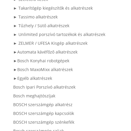
► Takarítógép kiegészítők és alkatrészek
► Tassimo alkatrészek
► Tűzhely / Sütő alkatrészek
► Unlimited porszívó tartozékok és alkatrészek
► ZELMER / UFESA Kisgép alkatrészek
►Automata kávéfőző alkatrészek
►Bosch Konyhai robotgépek
►Bosch MaxoMixx alkatrészek
►Egyéb alkatrészek
Bosch Ipari Porszívó alkatrészek
Bosch meghajtószíjak
BOSCH szerszámgép alkatrész
BOSCH szerszámgép kapcsolók
BOSCH szerszámgép szénkefék
Bosch szerszámgép szíjak