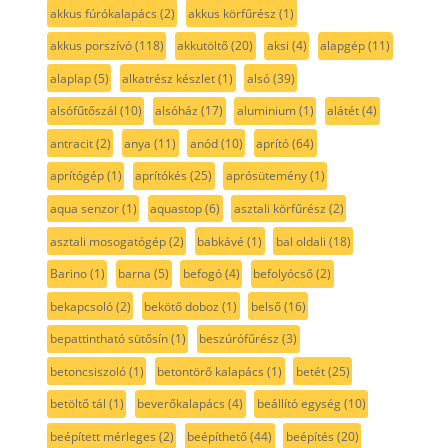
akkus fúrókalapács
(2)
akkus körfűrész
(1)
akkus porszívó
(118)
akkutöltő
(20)
aksi
(4)
alapgép
(11)
alaplap
(5)
alkatrész készlet
(1)
alsó
(39)
alsófűtőszál
(10)
alsóház
(17)
aluminium
(1)
alátét
(4)
antracit
(2)
anya
(11)
anód
(10)
aprító
(64)
aprítógép
(1)
aprítókés
(25)
aprósütemény
(1)
aqua senzor
(1)
aquastop
(6)
asztali körfűrész
(2)
asztali mosogatógép
(2)
babkávé
(1)
bal oldali
(18)
Barino
(1)
barna
(5)
befogó
(4)
befolyócső
(2)
bekapcsoló
(2)
bekötő doboz
(1)
belső
(16)
bepattintható sütősín
(1)
beszúrófűrész
(3)
betoncsiszoló
(1)
betontörő kalapács
(1)
betét
(25)
betöltő tál
(1)
beverőkalapács
(4)
beállító egység
(10)
beépített mérleges
(2)
beépíthető
(44)
beépítés
(20)