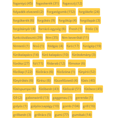
fogantyú
(45)
fogaskerék
(31)
fogasszíj
(12)
folyadék elvezető
(2)
Forgatógomb
(152)
forgókefe
(24)
forgókerék
(6)
forgókés
(9)
forgókúp
(4)
forgólapát
(3)
forgótányér
(4)
forrázó egység
(6)
Fresh
(1)
fritőz
(3)
funkcióválasztó
(39)
fém
(35)
fém keverőtál
(11)
fémtető
(1)
fésű
(1)
földgáz
(4)
fúró
(17)
fúrógép
(19)
fúrókalapács
(14)
fúró kalapács
(10)
fúrótokmány
(3)
fúvóka
(27)
fül
(11)
fődarab
(12)
főmotor
(6)
főzőlap
(122)
főzőrács
(6)
főzőzóna
(1)
fűnyíró
(52)
fűnyírókés
(6)
fűrész
(6)
fűszellőztető
(4)
fűtés
(40)
fűtéspumpa
(6)
fűtőbetét
(43)
fűtőszál
(51)
fűtőtest
(45)
G9
(2)
gabonaörlő
(13)
gaggenau
(1)
gerenda
(1)
golyós
(1)
golyóscsapágy
(10)
gomb
(104)
grill
(16)
grillbetét
(3)
grillrács
(5)
gumi
(77)
gumibak
(14)