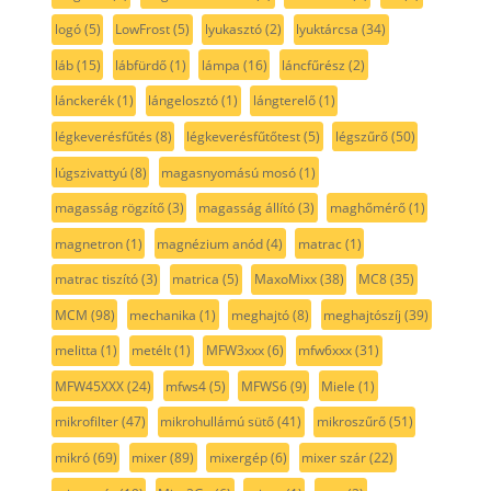
logó
(5)
LowFrost
(5)
lyukasztó
(2)
lyuktárcsa
(34)
láb
(15)
lábfürdő
(1)
lámpa
(16)
láncfűrész
(2)
lánckerék
(1)
lángelosztó
(1)
lángterelő
(1)
légkeverésfűtés
(8)
légkeverésfűtőtest
(5)
légszűrő
(50)
lúgszivattyú
(8)
magasnyomású mosó
(1)
magasság rögzítő
(3)
magasság állító
(3)
maghőmérő
(1)
magnetron
(1)
magnézium anód
(4)
matrac
(1)
matrac tiszító
(3)
matrica
(5)
MaxoMixx
(38)
MC8
(35)
MCM
(98)
mechanika
(1)
meghajtó
(8)
meghajtószíj
(39)
melitta
(1)
metélt
(1)
MFW3xxx
(6)
mfw6xxx
(31)
MFW45XXX
(24)
mfws4
(5)
MFWS6
(9)
Miele
(1)
mikrofilter
(47)
mikrohullámú sütő
(41)
mikroszűrő
(51)
mikró
(69)
mixer
(89)
mixergép
(6)
mixer szár
(22)