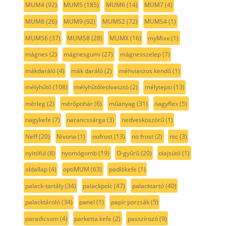
MUM4
(92)
MUM5
(185)
MUM6
(14)
MUM7
(4)
MUM8
(26)
MUM9
(92)
MUMS2
(72)
MUMS4
(1)
MUMS6
(37)
MUMS8
(28)
MUMX
(16)
myMixx
(1)
mágnes
(2)
mágnesgumi
(27)
mágnesszelep
(7)
mákdaráló
(4)
mák daráló
(2)
méhviaszos kendő
(1)
mélyhűtő
(108)
mélyhűtőleolvasztó
(2)
mélytepsi
(13)
mérleg
(2)
mérőpohár
(6)
műanyag
(31)
nagyflex
(5)
nagykefe
(7)
narancssárga
(3)
nedvesköszörű
(1)
Neff
(20)
Nivona
(1)
nofrost
(13)
no frost
(2)
ntc
(3)
nyitófül
(8)
nyomógomb
(19)
O-gyűrű
(20)
olajsütő
(1)
oldallap
(4)
optiMUM
(63)
padlókefe
(1)
palack-tartály
(34)
palackpolc
(47)
palacktartó
(40)
palacktároló
(34)
panel
(1)
papír porzsák
(5)
paradicsom
(4)
parketta kefe
(2)
passzírozó
(9)