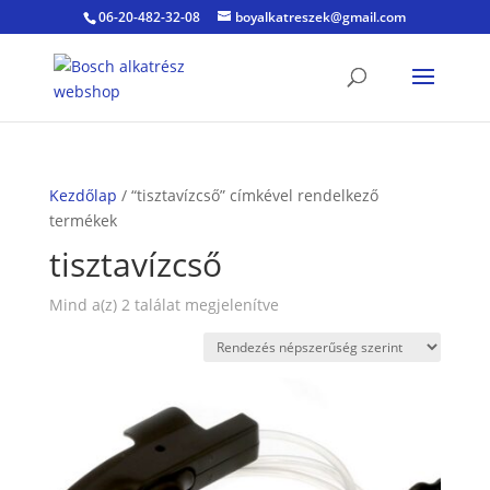
06-20-482-32-08
boyalkatreszek@gmail.com
Kezdőlap
/ “tisztavízcső” címkével rendelkező
termékek
tisztavízcső
Sorted
Mind a(z) 2 találat megjelenítve
by
popularity