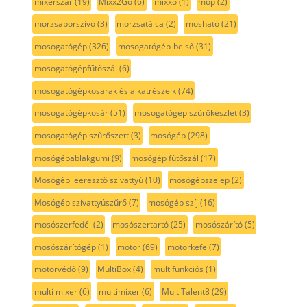
mixerszár
(19)
Mixx2Go
(6)
mixxo
(1)
mop
(2)
morzsaporszívó
(3)
morzsatálca
(2)
mosható
(21)
mosogatógép
(326)
mosogatógép-belső
(31)
mosogatógépfűtőszál
(6)
mosogatógépkosarak és alkatrészeik
(74)
mosogatógépkosár
(51)
mosogatógép szűrőkészlet
(3)
mosogatógép szűrőszett
(3)
mosógép
(298)
mosógépablakgumi
(9)
mosógép fűtőszál
(17)
Mosógép leeresztő szivattyú
(10)
mosógépszelep
(2)
Mosógép szivattyúszűrő
(7)
mosógép szíj
(16)
mosószerfedél
(2)
mosószertartó
(25)
mosószárító
(5)
mosószárítógép
(1)
motor
(69)
motorkefe
(7)
motorvédő
(9)
MultiBox
(4)
multifunkciós
(1)
multi mixer
(6)
multimixer
(6)
MultiTalent8
(29)