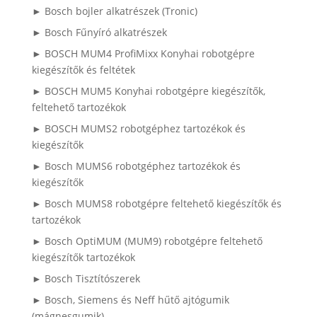
► Bosch bojler alkatrészek (Tronic)
► Bosch Fűnyíró alkatrészek
► BOSCH MUM4 ProfiMixx Konyhai robotgépre
kiegészítők és feltétek
► BOSCH MUM5 Konyhai robotgépre kiegészítők,
feltehető tartozékok
► BOSCH MUMS2 robotgéphez tartozékok és
kiegészítők
► Bosch MUMS6 robotgéphez tartozékok és
kiegészítők
► Bosch MUMS8 robotgépre feltehető kiegészítők és
tartozékok
► Bosch OptiMUM (MUM9) robotgépre feltehető
kiegészítők tartozékok
► Bosch Tisztítószerek
► Bosch, Siemens és Neff hűtő ajtógumik
(mágnesgumik)