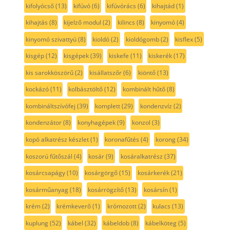
kifolyócső
(13)
kifúvó
(6)
kifúvórács
(6)
kihajtád
(1)
kihajtás
(8)
kijelző modul
(2)
kilincs
(8)
kinyomó
(4)
kinyomó szivattyú
(8)
kioldó
(2)
kioldógomb
(2)
kisflex
(5)
kisgép
(12)
kisgépek
(39)
kiskefe
(11)
kiskerék
(17)
kis sarokköszörű
(2)
kisállatszőr
(6)
kiöntő
(13)
kockázó
(11)
kolbásztöltő
(12)
kombinált hűtő
(8)
kombináltszívófej
(39)
komplett
(29)
kondenzvíz
(2)
kondenzátor
(8)
konyhagépek
(9)
konzol
(3)
kopó alkatrész készlet
(1)
koronafűtés
(4)
korong
(34)
koszorú fűtőszál
(4)
kosár
(9)
kosáralkatrész
(37)
kosárcsapágy
(10)
kosárgörgő
(15)
kosárkerék
(21)
kosárműanyag
(18)
kosárrögzítő
(13)
kosársín
(1)
krém
(2)
krémkeverő
(1)
krómozott
(2)
kulacs
(13)
kuplung
(52)
kábel
(32)
kábeldob
(8)
kábelköteg
(5)