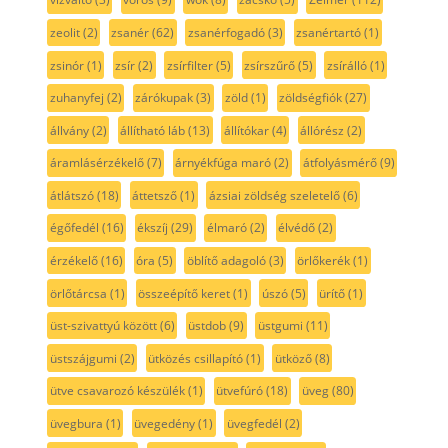
zeolit
(2)
zsanér
(62)
zsanérfogadó
(3)
zsanértartó
(1)
zsinór
(1)
zsír
(2)
zsírfilter
(5)
zsírszűrő
(5)
zsírálló
(1)
zuhanyfej
(2)
zárókupak
(3)
zöld
(1)
zöldségfiók
(27)
állvány
(2)
állítható láb
(13)
állítókar
(4)
állórész
(2)
áramlásérzékelő
(7)
árnyékfúga maró
(2)
átfolyásmérő
(9)
átlátszó
(18)
áttetsző
(1)
ázsiai zöldség szeletelő
(6)
égőfedél
(16)
ékszíj
(29)
élmaró
(2)
élvédő
(2)
érzékelő
(16)
óra
(5)
öblítő adagoló
(3)
örlőkerék
(1)
örlőtárcsa
(1)
összeépítő keret
(1)
úszó
(5)
ürítő
(1)
üst-szivattyú között
(6)
üstdob
(9)
üstgumi
(11)
üstszájgumi
(2)
ütközés csillapító
(1)
ütköző
(8)
ütve csavarozó készülék
(1)
ütvefúró
(18)
üveg
(80)
üvegbura
(1)
üvegedény
(1)
üvegfedél
(2)