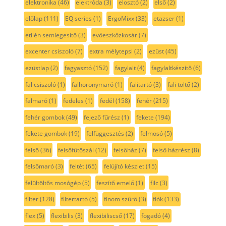
elektronika
(46)
elektróda
(3)
elosztó
(2)
első
(2)
előlap
(111)
EQ series
(1)
ErgoMixx
(33)
etazser
(1)
etilén semlegesítő
(3)
evőeszközkosár
(7)
excenter csiszoló
(7)
extra mélytepsi
(2)
ezüst
(45)
ezüstlap
(2)
fagyasztó
(152)
fagylalt
(4)
fagylaltkészítő
(6)
fal csiszoló
(1)
falhoronymaró
(1)
falitartó
(3)
fali töltő
(2)
falmaró
(1)
fedeles
(1)
fedél
(158)
fehér
(215)
fehér gombok
(49)
fejező fűrész
(1)
fekete
(194)
fekete gombok
(19)
felfüggesztés
(2)
felmosó
(5)
felső
(36)
felsőfűtőszál
(12)
felsőház
(7)
felső házrész
(8)
felsőmaró
(3)
feltét
(65)
felújító készlet
(15)
felültöltős mosógép
(5)
feszítő emelő
(1)
filc
(3)
filter
(128)
filtertartó
(5)
finom szűrő
(3)
fiók
(133)
flex
(5)
flexibilis
(3)
flexibiliscső
(17)
fogadó
(4)