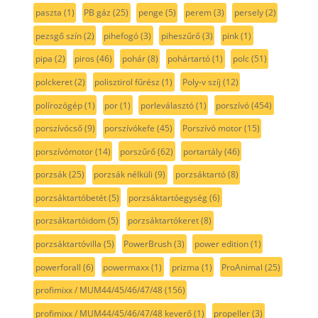
paszta
(1)
PB gáz
(25)
penge
(5)
perem
(3)
persely
(2)
pezsgő szín
(2)
pihefogó
(3)
piheszűrő
(3)
pink
(1)
pipa
(2)
piros
(46)
pohár
(8)
pohártartó
(1)
polc
(51)
polckeret
(2)
polisztirol fűrész
(1)
Poly-v szíj
(12)
polírozógép
(1)
por
(1)
porleválasztó
(1)
porszívó
(454)
porszívócső
(9)
porszívókefe
(45)
Porszívó motor
(15)
porszívómotor
(14)
porszűrő
(62)
portartály
(46)
porzsák
(25)
porzsák nélküli
(9)
porzsáktartó
(8)
porzsáktartóbetét
(5)
porzsáktartóegység
(6)
porzsáktartóidom
(5)
porzsáktartókeret
(8)
porzsáktartóvilla
(5)
PowerBrush
(3)
power edition
(1)
powerforall
(6)
powermaxx
(1)
prizma
(1)
ProAnimal
(25)
profimixx / MUM44/45/46/47/48
(156)
profimixx / MUM44/45/46/47/48 keverő
(1)
propeller
(3)