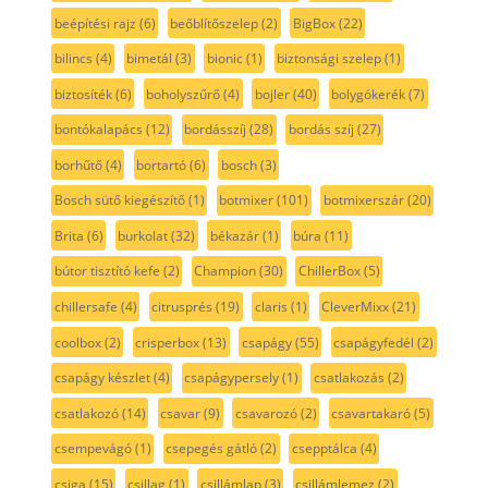
beépítési rajz
(6)
beőblítőszelep
(2)
BigBox
(22)
bilincs
(4)
bimetál
(3)
bionic
(1)
biztonsági szelep
(1)
biztosíték
(6)
boholyszűrő
(4)
bojler
(40)
bolygókerék
(7)
bontókalapács
(12)
bordásszíj
(28)
bordás szíj
(27)
borhűtő
(4)
bortartó
(6)
bosch
(3)
Bosch sütő kiegészítő
(1)
botmixer
(101)
botmixerszár
(20)
Brita
(6)
burkolat
(32)
békazár
(1)
búra
(11)
bútor tisztító kefe
(2)
Champion
(30)
ChillerBox
(5)
chillersafe
(4)
citrusprés
(19)
claris
(1)
CleverMixx
(21)
coolbox
(2)
crisperbox
(13)
csapágy
(55)
csapágyfedél
(2)
csapágy készlet
(4)
csapágypersely
(1)
csatlakozás
(2)
csatlakozó
(14)
csavar
(9)
csavarozó
(2)
csavartakaró
(5)
csempevágó
(1)
csepegés gátló
(2)
csepptálca
(4)
csiga
(15)
csillag
(1)
csillámlap
(3)
csillámlemez
(2)