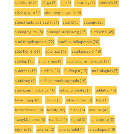
szűrőtartó
(6)
sárga
(3)
sín
(5)
sótartály
(7)
sötétkék
(3)
sövénynyíró
(1)
sütemény kinyomó
(3)
sütési funkcióválasztó
(31)
sütő
(315)
sütőajtó
(35)
sütőajtó gumi
(5)
sütőajtó külső üveg
(17)
sütőbelső
(45)
sütő forgókapcsoló
(22)
sütőfunkciókapcsoló
(20)
sütő hőmérő
(1)
sütő izzó
(18)
sütőkapcsoló
(18)
sütőlap
(13)
sütő lámpa
(9)
sütő programválasztó
(17)
sütőrács
(15)
sütősín
(12)
Sütőtepsi
(13)
sütő világítás
(7)
sütőüveg
(1)
sütő üzemmódkapcsoló
(16)
sütő üzemmódváltó
(16)
sűtőajtó tömítés
(7)
tabletta
(16)
takarítógép
(66)
takaró
(3)
takarólemez
(2)
talp
(1)
tartozéktáska
(2)
tartály
(82)
tartó
(16)
tassimo
(41)
TastyMoments
(3)
teafőző
(1)
tejcső
(5)
tejhabosító
(8)
tejtartó
(8)
tekercs
(2)
tekercsfedél
(1)
teleszkópcső
(9)