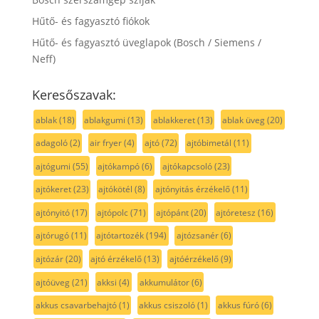
Hűtő- és fagyasztó fiókok
Hűtő- és fagyasztó üveglapok (Bosch / Siemens /
Neff)
Keresőszavak:
ablak
(18)
ablakgumi
(13)
ablakkeret
(13)
ablak üveg
(20)
adagoló
(2)
air fryer
(4)
ajtó
(72)
ajtóbimetál
(11)
ajtógumi
(55)
ajtókampó
(6)
ajtókapcsoló
(23)
ajtókeret
(23)
ajtókötél
(8)
ajtónyitás érzékelő
(11)
ajtónyitó
(17)
ajtópolc
(71)
ajtópánt
(20)
ajtóretesz
(16)
ajtórugó
(11)
ajtótartozék
(194)
ajtózsanér
(6)
ajtózár
(20)
ajtó érzékelő
(13)
ajtóérzékelő
(9)
ajtóüveg
(21)
akksi
(4)
akkumulátor
(6)
akkus csavarbehajtó
(1)
akkus csiszoló
(1)
akkus fúró
(6)