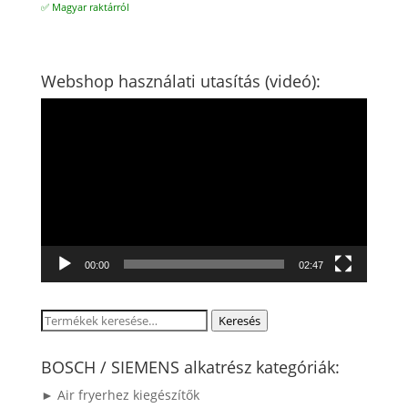
✅ Magyar raktárról
Webshop használati utasítás (videó):
Videólejátszó
00:00
02:47
Keresés
Keresés
a
következőre:
BOSCH / SIEMENS alkatrész kategóriák:
► Air fryerhez kiegészítők