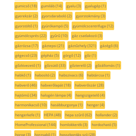
gumicső
(18)
gumiláb
(14)
gyalu
(3)
gyalugép
(1)
gyerekzár
(2)
gyorsdaraboló
(2)
gyorstokmány
(3)
gyorstöltő
(1)
gyúrókampó
(5)
gyümölcscentrifuga
(12)
gyümölcsprés
(22)
gyűrű
(10)
gáz csatlakozó
(3)
gázrózsa
(17)
gáztepsi
(21)
gáztűzhely
(321)
gázégő
(6)
gégecső
(23)
gépház
(5)
görgő
(12)
gőz
(1)
gőzkivezető
(1)
gőzsütő
(33)
gőzterelő
(2)
gőzállomás
(1)
habkő
(1)
habosító
(2)
habszivacs
(6)
habtárcsa
(1)
habverő
(46)
habverőlapát
(18)
habverőszár
(28)
hajtómű
(34)
halogén lámpa
(4)
hangszigetelő
(4)
harmonikacső
(10)
hasábburgonya
(1)
henger
(4)
hengerkefe
(1)
HEPA
(48)
hepa szűrő
(62)
hollander
(2)
HomeProfessional
(144)
homlokkerék
(3)
hordozható
(5)
horog
(3)
horzsakő
(1)
hosszbordás szíj
(28)