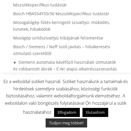
készülékspecifikus tudástár
Bosch HBA554YS0/30 készülékspecifikus tudástár
Mosogatógép fűtés-keringető szivattyú: működés,
tünetek, hibakódok
Mosógép ürítőszivattyú hibájának felismerése
Bosch / Siemens / Neff sütő javítás – hibakeresési
útmutató szerelőtől
► Siemens automata kávéfőző használati útmutatók
és robbantott ábrák – E-Nr alapú alkatrészazonosítás
lépésről lépésre
Ez a weboldal sütiket használ. Sütiket használunk a tartalmak és
► Bosch MUMS6 robotgép típusok és a robotgépre
hirdetések személyre szabásához, közösségi funkciók
feltehető tartozékok kiegészítők listája
biztosításához, valamint weboldalforgalmunk elemzéséhez. A
Automata kávéfőző alkatrészek és karbantartás –
weboldalon való böngészés folytatásával Ön hozzájárul a sütik
Bosch, Siemens, Neff gépekhez
használatához.
Elfogadom
Elutasítom
► Bosch mosogatógép alkatrészek
Tudjon meg többet!
► Hol van az E.Nr. szám? Bosch, Siemens és Neff
sütők, tűzhelyek