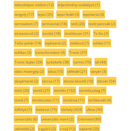
teleszkópos sütősín
(12)
teljesítmény szabályzó
(1)
tengely
(17)
tepsi
(35)
tepsi fedél
(3)
tepsitartó
(4)
termoelem
(7)
termosztát
(18)
tető
(20)
textil porzsák
(2)
tisztavízcső
(2)
tisztító
(18)
tisztítószer
(31)
To Go
(3)
ToGo pohár
(14)
tojástartó
(2)
toldócső
(7)
tolóka
(11)
tolókar
(3)
transzformátor
(4)
Tronic
(37)
Tronic bojler
(39)
turbókefe
(38)
turmix
(70)
tál
(44)
tálas mixergép
(2)
tálca
(15)
tálfedél
(21)
tányér
(3)
tányértartó
(2)
tárcsa
(17)
tészta készítő
(10)
tölcsér
(54)
töltő
(20)
tömlő
(27)
tömítés
(132)
tömítőszalag
(7)
tömő
(7)
tömőeszköz
(11)
tömőrúd
(11)
törlőkendő
(4)
túlfolyó
(1)
tüskesor
(15)
tűzhely
(424)
ufesa
(36)
univerzális
(6)
univerzális maró
(2)
Unlimited
(89)
utántöltő
(2)
v-gyűrű
(2)
v-szíj
(12)
vajtartó
(20)