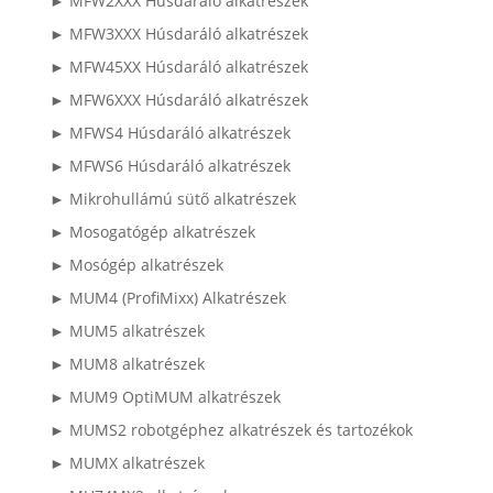
► MFW2XXX Húsdaráló alkatrészek
► MFW3XXX Húsdaráló alkatrészek
► MFW45XX Húsdaráló alkatrészek
► MFW6XXX Húsdaráló alkatrészek
► MFWS4 Húsdaráló alkatrészek
► MFWS6 Húsdaráló alkatrészek
► Mikrohullámú sütő alkatrészek
► Mosogatógép alkatrészek
► Mosógép alkatrészek
► MUM4 (ProfiMixx) Alkatrészek
► MUM5 alkatrészek
► MUM8 alkatrészek
► MUM9 OptiMUM alkatrészek
► MUMS2 robotgéphez alkatrészek és tartozékok
► MUMX alkatrészek