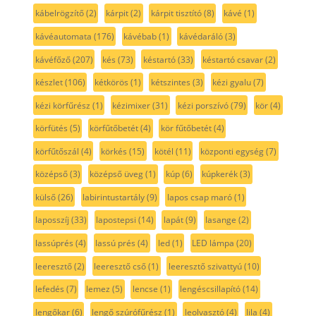
kábelrögzítő
(2)
kárpit
(2)
kárpit tisztító
(8)
kávé
(1)
kávéautomata
(176)
kávébab
(1)
kávédaráló
(3)
kávéfőző
(207)
kés
(73)
késtartó
(33)
késtartó csavar
(2)
készlet
(106)
kétkörös
(1)
kétszintes
(3)
kézi gyalu
(7)
kézi körfűrész
(1)
kézimixer
(31)
kézi porszívó
(79)
kör
(4)
körfütés
(5)
körfűtőbetét
(4)
kör fűtőbetét
(4)
körfűtőszál
(4)
körkés
(15)
kötél
(11)
központi egység
(7)
középső
(3)
középső üveg
(1)
kúp
(6)
kúpkerék
(3)
külső
(26)
labirintustartály
(9)
lapos csap maró
(1)
laposszíj
(33)
lapostepsi
(14)
lapát
(9)
lasange
(2)
lassúprés
(4)
lassú prés
(4)
led
(1)
LED lámpa
(20)
leeresztő
(2)
leeresztő cső
(1)
leeresztő szivattyú
(10)
lefedés
(7)
lemez
(5)
lencse
(1)
lengéscsillapító
(14)
lengőkar
(6)
lengő szúrófűrész
(1)
leolvasztó
(4)
lila
(4)