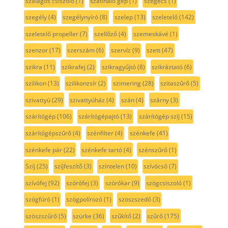
szalagos csiszoló
(1)
szatináló gép
(1)
szegecs
(1)
szegély
(4)
szegélynyíró
(8)
szelep
(13)
szeletelő
(142)
szeletelő propeller
(7)
szellőző
(4)
szemeskávé
(1)
szenzor
(17)
szerszám
(6)
szervíz
(9)
szett
(47)
szikra
(11)
szikrafej
(2)
szikragyűjtó
(8)
szikráztató
(6)
szilikon
(13)
szilikonzsír
(2)
szimering
(28)
szitaszűrő
(5)
szivattyú
(29)
szivattyúház
(4)
szán
(4)
szárny
(3)
szárítógép
(106)
szárítógépajtó
(13)
szárítógép szíj
(15)
szárítógépszűrő
(4)
szénfilter
(4)
szénkefe
(41)
szénkefe pár
(22)
szénkefe tartó
(4)
szénszűrő
(1)
Szíj
(25)
szíjfeszítő
(3)
színtelen
(10)
szívócső
(7)
szívófej
(92)
szórófej
(3)
szórókar
(9)
szögcsiszoló
(1)
szögfúró
(1)
szögpolírozó
(1)
szöszszedő
(3)
szöszszűrő
(5)
szürke
(36)
szűkítő
(2)
szűrő
(175)