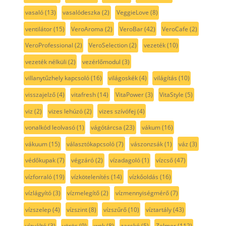
vasaló
(13)
vasalódeszka
(2)
VeggieLove
(8)
ventilátor
(15)
VeroAroma
(2)
VeroBar
(42)
VeroCafe
(2)
VeroProfessional
(2)
VeroSelection
(2)
vezeték
(10)
vezeték nélküli
(2)
vezérlőmodul
(3)
villanytűzhely kapcsoló
(16)
világoskék
(4)
világítás
(10)
visszajelző
(4)
vitafresh
(14)
VitaPower
(3)
VitaStyle
(5)
viz
(2)
vizes lehúzó
(2)
vizes szívófej
(4)
vonalkód leolvasó
(1)
vágótárcsa
(23)
vákum
(16)
vákuum
(15)
választókapcsoló
(7)
vászonzsák
(1)
váz
(3)
védőkupak
(7)
végzáró
(2)
vízadagoló
(1)
vízcső
(47)
vízforraló
(19)
vízkötelenítés
(14)
vízkőoldás
(16)
vízlágyító
(3)
vízmelegítő
(2)
vízmennyiségmérő
(7)
vízszelep
(4)
vízszint
(8)
vízszűrő
(10)
víztartály
(43)
vízváltó
(3)
vörös
(9)
wok
(8)
zacskó
(5)
Zelmer
(112)