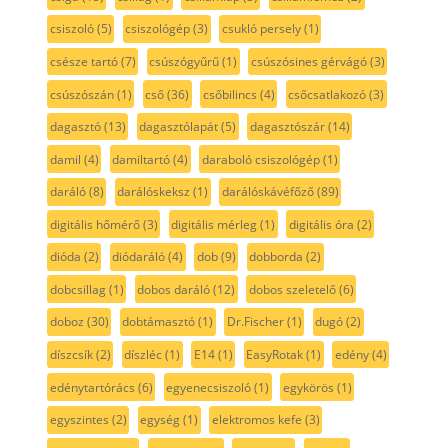
csiszoló
(5)
csiszológép
(3)
csukló persely
(1)
csésze tartó
(7)
csúszógyűrű
(1)
csúszósines gérvágó
(3)
csúszószán
(1)
cső
(36)
csőbilincs
(4)
csőcsatlakozó
(3)
dagasztó
(13)
dagasztólapát
(5)
dagasztószár
(14)
damil
(4)
damiltartó
(4)
daraboló csiszológép
(1)
daráló
(8)
darálóskeksz
(1)
darálóskávéfőző
(89)
digitális hőmérő
(3)
digitális mérleg
(1)
digitális óra
(2)
dióda
(2)
diódaráló
(4)
dob
(9)
dobborda
(2)
dobcsillag
(1)
dobos daráló
(12)
dobos szeletelő
(6)
doboz
(30)
dobtámasztó
(1)
Dr.Fischer
(1)
dugó
(2)
díszcsík
(2)
díszléc
(1)
E14
(1)
EasyRotak
(1)
edény
(4)
edénytartórács
(6)
egyenecsiszoló
(1)
egykörös
(1)
egyszintes
(2)
egység
(1)
elektromos kefe
(3)