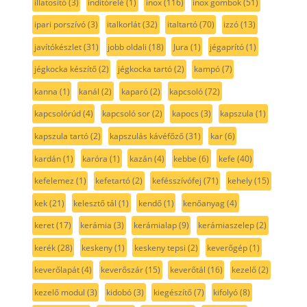
illatosító
(3)
indítórelé
(1)
inox
(116)
inox gombok
(51)
ipari porszívó
(3)
italkorlát
(32)
italtartó
(70)
izzó
(13)
javítókészlet
(31)
jobb oldali
(18)
Jura
(1)
jégaprító
(1)
jégkocka készítő
(2)
jégkocka tartó
(2)
kampó
(7)
kanna
(1)
kanál
(2)
kaparó
(2)
kapcsoló
(72)
kapcsolórúd
(4)
kapcsoló sor
(2)
kapocs
(3)
kapszula
(1)
kapszula tartó
(2)
kapszulás kávéfőző
(31)
kar
(6)
kardán
(1)
karóra
(1)
kazán
(4)
kebbe
(6)
kefe
(40)
kefelemez
(1)
kefetartó
(2)
kefésszívófej
(71)
kehely
(15)
kek
(21)
kelesztő tál
(1)
kendő
(1)
kenőanyag
(4)
keret
(17)
kerámia
(3)
kerámialap
(9)
kerámiaszelep
(2)
kerék
(28)
keskeny
(1)
keskeny tepsi
(2)
keverőgép
(1)
keverőlapát
(4)
keverőszár
(15)
keverőtál
(16)
kezelő
(2)
kezelő modul
(3)
kidobó
(3)
kiegészítő
(7)
kifolyó
(8)