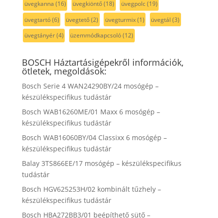
üvegkanna
(16)
üvegkiöntő
(18)
üvegpolc
(19)
üvegtartó
(6)
üvegtető
(2)
üvegturmix
(1)
üvegtál
(3)
üvegtányér
(4)
üzemmódkapcsoló
(12)
BOSCH Háztartásigépekről információk,
ötletek, megoldások:
Bosch Serie 4 WAN24290BY/24 mosógép –
készülékspecifikus tudástár
Bosch WAB16260ME/01 Maxx 6 mosógép –
készülékspecifikus tudástár
Bosch WAB16060BY/04 Classixx 6 mosógép –
készülékspecifikus tudástár
Balay 3TS866EE/17 mosógép – készülékspecifikus
tudástár
Bosch HGV625253H/02 kombinált tűzhely –
készülékspecifikus tudástár
Bosch HBA272BB3/01 beépíthető sütő –