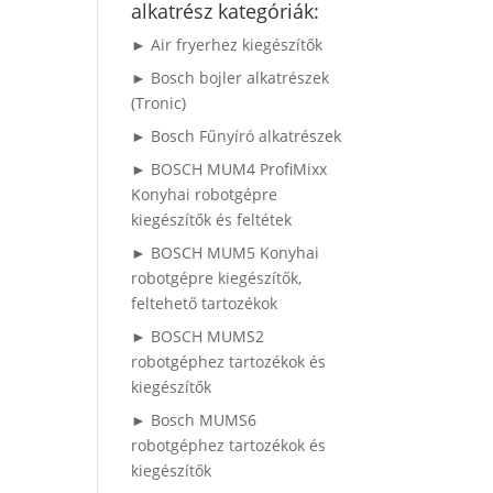
alkatrész kategóriák:
► Air fryerhez kiegészítők
► Bosch bojler alkatrészek
(Tronic)
► Bosch Fűnyíró alkatrészek
► BOSCH MUM4 ProfiMixx
Konyhai robotgépre
kiegészítők és feltétek
► BOSCH MUM5 Konyhai
robotgépre kiegészítők,
feltehető tartozékok
► BOSCH MUMS2
robotgéphez tartozékok és
kiegészítők
► Bosch MUMS6
robotgéphez tartozékok és
kiegészítők