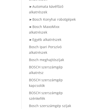
►Automata kávéfőző
alkatrészek
►Bosch Konyhai robotgépek
►Bosch MaxoMixx
alkatrészek
►Egyéb alkatrészek
Bosch Ipari Porszívó
alkatrészek
Bosch meghajtószíjak
BOSCH szerszámgép
alkatrész
BOSCH szerszámgép
kapcsolók
BOSCH szerszámgép
szénkefék
Bosch szerszámgép szíjak