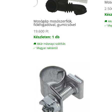
Moso
2.5
Kész
Mosógép mosószerfiók,
🚚 Ak
fiókfogadóval, gumicsővel
✅ Mag
19.600
Ft
Készleten: 1 db
🚚 Akár másnapi szállítás
✅ Magyar raktárról