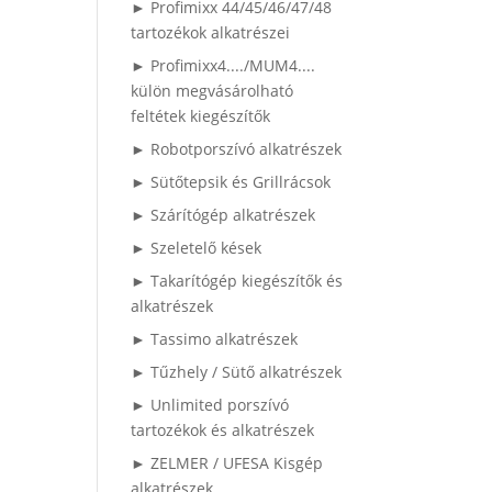
► Profimixx 44/45/46/47/48
tartozékok alkatrészei
► Profimixx4..../MUM4....
külön megvásárolható
feltétek kiegészítők
► Robotporszívó alkatrészek
► Sütőtepsik és Grillrácsok
► Szárítógép alkatrészek
► Szeletelő kések
► Takarítógép kiegészítők és
alkatrészek
► Tassimo alkatrészek
► Tűzhely / Sütő alkatrészek
► Unlimited porszívó
tartozékok és alkatrészek
► ZELMER / UFESA Kisgép
alkatrészek