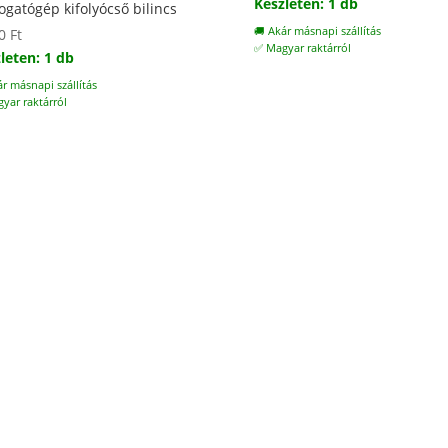
Készleten: 1 db
gatógép kifolyócső bilincs
🚚 Akár másnapi szállítás
00
Ft
✅ Magyar raktárról
leten: 1 db
ár másnapi szállítás
yar raktárról