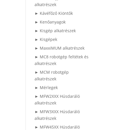
alkatrészek
► Kávéfőző Kiöntők
► Kenőanyagok
► Kisgép alkatrészek
► Kisgépek
► MaxxiMUM alkatrészek
► MC8 robotgép feltétek és
alkatrészek
► MCM robotgép
alkatrészek
► Mérlegek
► MFW2XXX Húsdaráló
alkatrészek
► MFW3XXX Húsdaráló
alkatrészek
► MFW45XX Húsdaráló