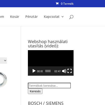
0 Termék
om
Kosár
Pénztár
Kapcsolat
Webshop használati
utasítás (videó):
Videólejátszó
00:00
02:47
Keresés
a
Keresés
következőre:
BOSCH / SIEMENS