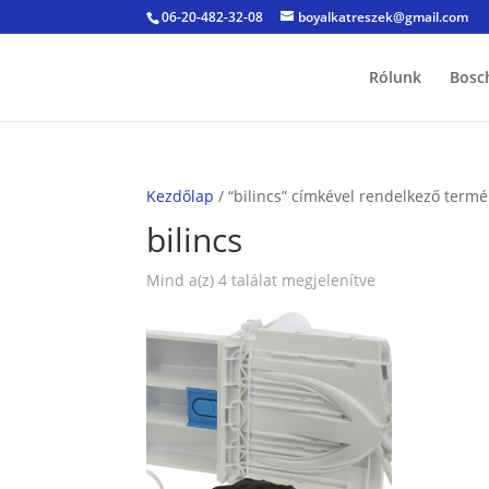
06-20-482-32-08
boyalkatreszek@gmail.com
Rólunk
Bosc
Kezdőlap
/ “bilincs” címkével rendelkező term
bilincs
Sorted
Mind a(z) 4 találat megjelenítve
by
popularity