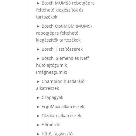
► Bosch MUMS8 robotgépre
feltehető kiegészítők és
tartozékok
► Bosch OptiMUM (MUM9)
robotgépre feltehető
kiegészítők tartozékok
► Bosch Tisztítószerek
► Bosch, Siemens és Neff
hűtő ajtógumik
(mágnesgumik)
► Champion húsdaráló
alkatrészek
► Csapágyak
► ErgoMixx alkatrészek
► Főzőlap alkatrészek
► Hőmérők
► Hűtő, fagyasztó