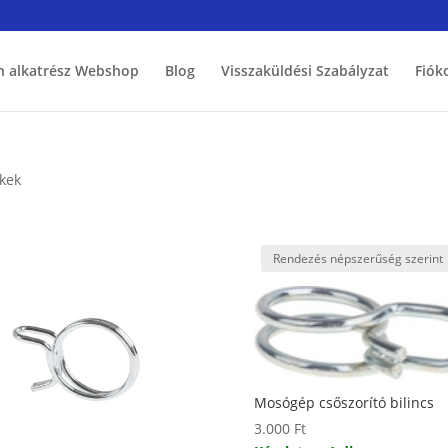
h alkatrész Webshop
Blog
Visszaküldési Szabályzat
Fiók
ékek
Mosógép csőszorító bilincs
3.000
Ft