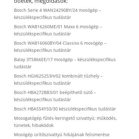
ötletek, megoldások:
Bosch Serie 4 WAN24290BY/24 mosógép –
készülékspecifikus tudástár
Bosch WAB16260ME/01 Maxx 6 mosógép –
készülékspecifikus tudástár
Bosch WAB16060BY/04 Classixx 6 mosógép –
készülékspecifikus tudástár
Balay 3TS866EE/17 mosógép – készülékspecifikus
tudástár
Bosch HGV625253H/02 kombinált tűzhely –
készülékspecifikus tudástár
Bosch HBA272BB3/01 beépíthető sütő –
készülékspecifikus tudástár
Bosch HBA554YS0/30 készülékspecifikus tudástár
Mosogatógép fűtés-keringető szivattyú: működés,
tünetek, hibakódok
Mosógép ürítőszivattyú hibájának felismerése