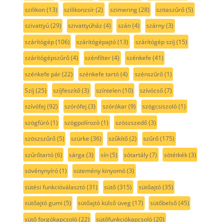
szilikon
(13)
szilikonzsír
(2)
szimering
(28)
szitaszűrő
(5)
szivattyú
(29)
szivattyúház
(4)
szán
(4)
szárny
(3)
szárítógép
(106)
szárítógépajtó
(13)
szárítógép szíj
(15)
szárítógépszűrő
(4)
szénfilter
(4)
szénkefe
(41)
szénkefe pár
(22)
szénkefe tartó
(4)
szénszűrő
(1)
Szíj
(25)
szíjfeszítő
(3)
színtelen
(10)
szívócső
(7)
szívófej
(92)
szórófej
(3)
szórókar
(9)
szögcsiszoló
(1)
szögfúró
(1)
szögpolírozó
(1)
szöszszedő
(3)
szöszszűrő
(5)
szürke
(36)
szűkítő
(2)
szűrő
(175)
szűrőtartó
(6)
sárga
(3)
sín
(5)
sótartály
(7)
sötétkék
(3)
sövénynyíró
(1)
sütemény kinyomó
(3)
sütési funkcióválasztó
(31)
sütő
(315)
sütőajtó
(35)
sütőajtó gumi
(5)
sütőajtó külső üveg
(17)
sütőbelső
(45)
sütő forgókapcsoló
(22)
sütőfunkciókapcsoló
(20)