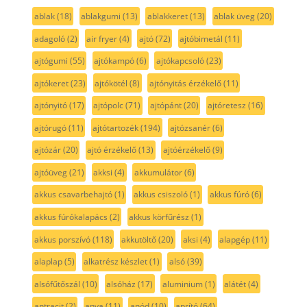
ablak
(18)
ablakgumi
(13)
ablakkeret
(13)
ablak üveg
(20)
adagoló
(2)
air fryer
(4)
ajtó
(72)
ajtóbimetál
(11)
ajtógumi
(55)
ajtókampó
(6)
ajtókapcsoló
(23)
ajtókeret
(23)
ajtókötél
(8)
ajtónyitás érzékelő
(11)
ajtónyitó
(17)
ajtópolc
(71)
ajtópánt
(20)
ajtóretesz
(16)
ajtórugó
(11)
ajtótartozék
(194)
ajtózsanér
(6)
ajtózár
(20)
ajtó érzékelő
(13)
ajtóérzékelő
(9)
ajtóüveg
(21)
akksi
(4)
akkumulátor
(6)
akkus csavarbehajtó
(1)
akkus csiszoló
(1)
akkus fúró
(6)
akkus fúrókalapács
(2)
akkus körfűrész
(1)
akkus porszívó
(118)
akkutöltő
(20)
aksi
(4)
alapgép
(11)
alaplap
(5)
alkatrész készlet
(1)
alsó
(39)
alsófűtőszál
(10)
alsóház
(17)
aluminium
(1)
alátét
(4)
antracit
(2)
anya
(11)
anód
(10)
aprító
(64)