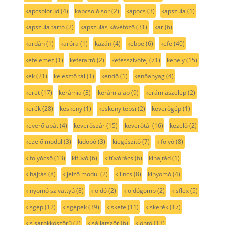
kapcsolórúd
(4)
kapcsoló sor
(2)
kapocs
(3)
kapszula
(1)
kapszula tartó
(2)
kapszulás kávéfőző
(31)
kar
(6)
kardán
(1)
karóra
(1)
kazán
(4)
kebbe
(6)
kefe
(40)
kefelemez
(1)
kefetartó
(2)
kefésszívófej
(71)
kehely
(15)
kek
(21)
kelesztő tál
(1)
kendő
(1)
kenőanyag
(4)
keret
(17)
kerámia
(3)
kerámialap
(9)
kerámiaszelep
(2)
kerék
(28)
keskeny
(1)
keskeny tepsi
(2)
keverőgép
(1)
keverőlapát
(4)
keverőszár
(15)
keverőtál
(16)
kezelő
(2)
kezelő modul
(3)
kidobó
(3)
kiegészítő
(7)
kifolyó
(8)
kifolyócső
(13)
kifúvó
(6)
kifúvórács
(6)
kihajtád
(1)
kihajtás
(8)
kijelző modul
(2)
kilincs
(8)
kinyomó
(4)
kinyomó szivattyú
(8)
kioldó
(2)
kioldógomb
(2)
kisflex
(5)
kisgép
(12)
kisgépek
(39)
kiskefe
(11)
kiskerék
(17)
kis sarokköszörű
(2)
kisállatszőr
(6)
kiöntő
(13)