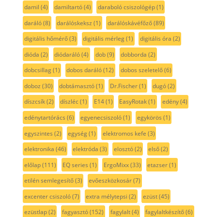
damil
(4)
damiltartó
(4)
daraboló csiszológép
(1)
daráló
(8)
darálóskeksz
(1)
darálóskávéfőző
(89)
digitális hőmérő
(3)
digitális mérleg
(1)
digitális óra
(2)
dióda
(2)
diódaráló
(4)
dob
(9)
dobborda
(2)
dobcsillag
(1)
dobos daráló
(12)
dobos szeletelő
(6)
doboz
(30)
dobtámasztó
(1)
Dr.Fischer
(1)
dugó
(2)
díszcsík
(2)
díszléc
(1)
E14
(1)
EasyRotak
(1)
edény
(4)
edénytartórács
(6)
egyenecsiszoló
(1)
egykörös
(1)
egyszintes
(2)
egység
(1)
elektromos kefe
(3)
elektronika
(46)
elektróda
(3)
elosztó
(2)
első
(2)
előlap
(111)
EQ series
(1)
ErgoMixx
(33)
etazser
(1)
etilén semlegesítő
(3)
evőeszközkosár
(7)
excenter csiszoló
(7)
extra mélytepsi
(2)
ezüst
(45)
ezüstlap
(2)
fagyasztó
(152)
fagylalt
(4)
fagylaltkészítő
(6)