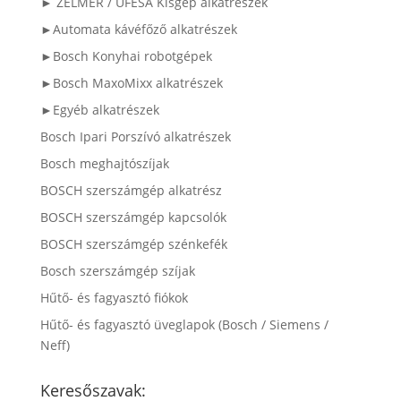
► ZELMER / UFESA Kisgép alkatrészek
►Automata kávéfőző alkatrészek
►Bosch Konyhai robotgépek
►Bosch MaxoMixx alkatrészek
►Egyéb alkatrészek
Bosch Ipari Porszívó alkatrészek
Bosch meghajtószíjak
BOSCH szerszámgép alkatrész
BOSCH szerszámgép kapcsolók
BOSCH szerszámgép szénkefék
Bosch szerszámgép szíjak
Hűtő- és fagyasztó fiókok
Hűtő- és fagyasztó üveglapok (Bosch / Siemens /
Neff)
Keresőszavak: