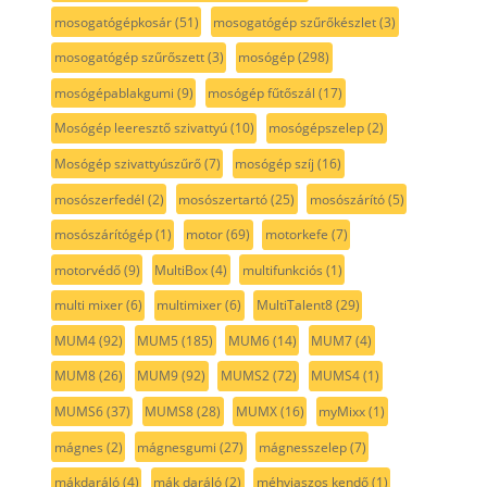
mosogatógépkosár
(51)
mosogatógép szűrőkészlet
(3)
mosogatógép szűrőszett
(3)
mosógép
(298)
mosógépablakgumi
(9)
mosógép fűtőszál
(17)
Mosógép leeresztő szivattyú
(10)
mosógépszelep
(2)
Mosógép szivattyúszűrő
(7)
mosógép szíj
(16)
mosószerfedél
(2)
mosószertartó
(25)
mosószárító
(5)
mosószárítógép
(1)
motor
(69)
motorkefe
(7)
motorvédő
(9)
MultiBox
(4)
multifunkciós
(1)
multi mixer
(6)
multimixer
(6)
MultiTalent8
(29)
MUM4
(92)
MUM5
(185)
MUM6
(14)
MUM7
(4)
MUM8
(26)
MUM9
(92)
MUMS2
(72)
MUMS4
(1)
MUMS6
(37)
MUMS8
(28)
MUMX
(16)
myMixx
(1)
mágnes
(2)
mágnesgumi
(27)
mágnesszelep
(7)
mákdaráló
(4)
mák daráló
(2)
méhviaszos kendő
(1)