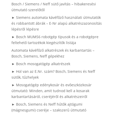
Bosch / Siemens / Neff sütő javítás – hibakeresési
útmutató szerelőtől
► Siemens automata kávéfőző használati útmutatók
és robbantott ábrák – E-Nr alapú alkatrészazonosítás
lépésről lépésre
► Bosch MUMS6 robotgép típusok és a robotgépre
feltehető tartozékok kiegészítők listája
Automata kávéfőző alkatrészek és karbantartás –
Bosch, Siemens, Neff gépekhez
► Bosch mosogatógép alkatrészek
► Hol van az E.Nr. szám? Bosch, Siemens és Neff
sütők, tűzhelyek
► Mosogatógép edénykosár és evőeszközkosár
útmutató: Minden, amit tudnod kell a kosarak
karbantartásáról, cseréjéről és alkatrészeiről
► Bosch, Siemens és Neff hűtők ajtógumi
(mágnesgumi) cseréje – szakszerű útmutató