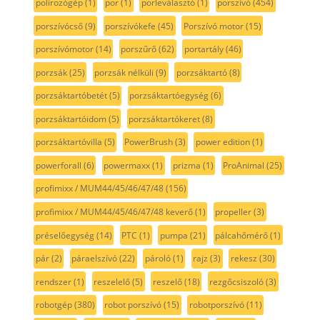
polírozógép
(1)
por
(1)
porleválasztó
(1)
porszívó
(454)
porszívócső
(9)
porszívókefe
(45)
Porszívó motor
(15)
porszívómotor
(14)
porszűrő
(62)
portartály
(46)
porzsák
(25)
porzsák nélküli
(9)
porzsáktartó
(8)
porzsáktartóbetét
(5)
porzsáktartóegység
(6)
porzsáktartóidom
(5)
porzsáktartókeret
(8)
porzsáktartóvilla
(5)
PowerBrush
(3)
power edition
(1)
powerforall
(6)
powermaxx
(1)
prizma
(1)
ProAnimal
(25)
profimixx / MUM44/45/46/47/48
(156)
profimixx / MUM44/45/46/47/48 keverő
(1)
propeller
(3)
préselőegység
(14)
PTC
(1)
pumpa
(21)
pálcahőmérő
(1)
pár
(2)
páraelszívó
(22)
pároló
(1)
rajz
(3)
rekesz
(30)
rendszer
(1)
reszelelő
(5)
reszelő
(18)
rezgőcsiszoló
(3)
robotgép
(380)
robot porszívó
(15)
robotporszívó
(11)