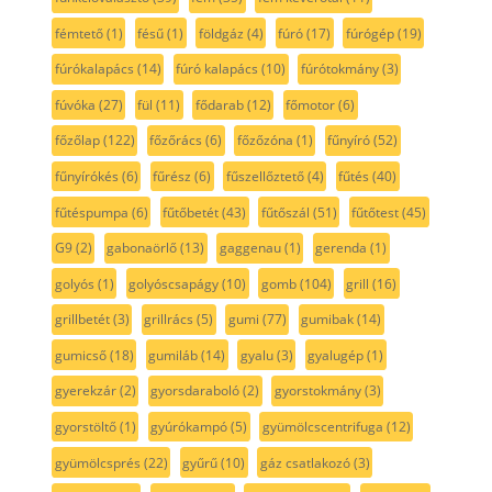
fémtető
(1)
fésű
(1)
földgáz
(4)
fúró
(17)
fúrógép
(19)
fúrókalapács
(14)
fúró kalapács
(10)
fúrótokmány
(3)
fúvóka
(27)
fül
(11)
fődarab
(12)
főmotor
(6)
főzőlap
(122)
főzőrács
(6)
főzőzóna
(1)
fűnyíró
(52)
fűnyírókés
(6)
fűrész
(6)
fűszellőztető
(4)
fűtés
(40)
fűtéspumpa
(6)
fűtőbetét
(43)
fűtőszál
(51)
fűtőtest
(45)
G9
(2)
gabonaörlő
(13)
gaggenau
(1)
gerenda
(1)
golyós
(1)
golyóscsapágy
(10)
gomb
(104)
grill
(16)
grillbetét
(3)
grillrács
(5)
gumi
(77)
gumibak
(14)
gumicső
(18)
gumiláb
(14)
gyalu
(3)
gyalugép
(1)
gyerekzár
(2)
gyorsdaraboló
(2)
gyorstokmány
(3)
gyorstöltő
(1)
gyúrókampó
(5)
gyümölcscentrifuga
(12)
gyümölcsprés
(22)
gyűrű
(10)
gáz csatlakozó
(3)