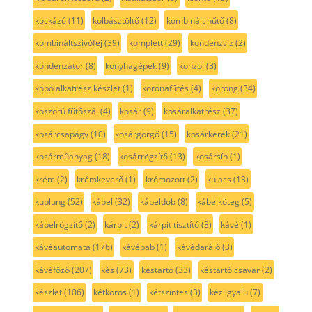
kockázó
(11)
kolbásztöltő
(12)
kombinált hűtő
(8)
kombináltszívófej
(39)
komplett
(29)
kondenzvíz
(2)
kondenzátor
(8)
konyhagépek
(9)
konzol
(3)
kopó alkatrész készlet
(1)
koronafűtés
(4)
korong
(34)
koszorú fűtőszál
(4)
kosár
(9)
kosáralkatrész
(37)
kosárcsapágy
(10)
kosárgörgő
(15)
kosárkerék
(21)
kosárműanyag
(18)
kosárrögzítő
(13)
kosársín
(1)
krém
(2)
krémkeverő
(1)
krómozott
(2)
kulacs
(13)
kuplung
(52)
kábel
(32)
kábeldob
(8)
kábelköteg
(5)
kábelrögzítő
(2)
kárpit
(2)
kárpit tisztító
(8)
kávé
(1)
kávéautomata
(176)
kávébab
(1)
kávédaráló
(3)
kávéfőző
(207)
kés
(73)
késtartó
(33)
késtartó csavar
(2)
készlet
(106)
kétkörös
(1)
kétszintes
(3)
kézi gyalu
(7)