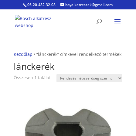
06-20-482-32-08
boyalkatreszek@gmail.com
Kezdőlap
/ “lánckerék” címkével rendelkező termékek
lánckerék
Összesen 1 találat