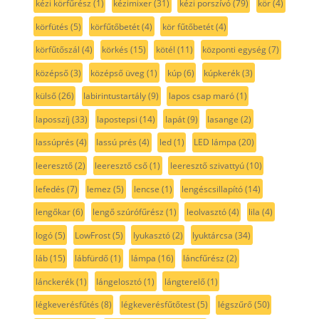
kézi körfűrész
(1)
kézimixer
(31)
kézi porszívó
(79)
kör
(4)
körfütés
(5)
körfűtőbetét
(4)
kör fűtőbetét
(4)
körfűtőszál
(4)
körkés
(15)
kötél
(11)
központi egység
(7)
középső
(3)
középső üveg
(1)
kúp
(6)
kúpkerék
(3)
külső
(26)
labirintustartály
(9)
lapos csap maró
(1)
laposszíj
(33)
lapostepsi
(14)
lapát
(9)
lasange
(2)
lassúprés
(4)
lassú prés
(4)
led
(1)
LED lámpa
(20)
leeresztő
(2)
leeresztő cső
(1)
leeresztő szivattyú
(10)
lefedés
(7)
lemez
(5)
lencse
(1)
lengéscsillapító
(14)
lengőkar
(6)
lengő szúrófűrész
(1)
leolvasztó
(4)
lila
(4)
logó
(5)
LowFrost
(5)
lyukasztó
(2)
lyuktárcsa
(34)
láb
(15)
lábfürdő
(1)
lámpa
(16)
láncfűrész
(2)
lánckerék
(1)
lángelosztó
(1)
lángterelő
(1)
légkeverésfűtés
(8)
légkeverésfűtőtest
(5)
légszűrő
(50)