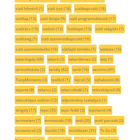
sütő hőmérő
(1)
sütő izzó
(18)
sütőkapcsoló
(18)
sütőlap
(13)
sütő lámpa
(9)
sütő programválasztó
(17)
sütőrács
(15)
sütősín
(12)
Sütőtepsi
(13)
sütő világítás
(7)
sütőüveg
(1)
sütő üzemmódkapcsoló
(16)
sütő üzemmódváltó
(16)
sűtőajtó tömítés
(7)
tabletta
(16)
takarítógép
(66)
takaró
(3)
takarólemez
(2)
talp
(1)
tartozéktáska
(2)
tartály
(82)
tartó
(16)
tassimo
(41)
TastyMoments
(3)
teafőző
(1)
tejcső
(5)
tejhabosító
(8)
tejtartó
(8)
tekercs
(2)
tekercsfedél
(1)
teleszkópcső
(9)
teleszkópos sütősín
(12)
teljesítmény szabályzó
(1)
tengely
(17)
tepsi
(35)
tepsi fedél
(3)
tepsitartó
(4)
termoelem
(7)
termosztát
(18)
tető
(20)
textil porzsák
(2)
tisztavízcső
(2)
tisztító
(18)
tisztítószer
(31)
To Go
(3)