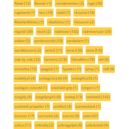
Rotak
(15)
Roxxter
(1)
rozsdamentes
(3)
rugó
(30)
rugótartó
(1)
rács
(19)
rádió
(1)
résszívó
(18)
Rókafarkfűrész
(1)
rókafűrész
(1)
rózsaszín
(2)
rögzítő
(30)
röszti
(2)
rúdmixer
(102)
rúdmixerszár
(20)
sablon
(5)
sarokcsiszoló
(10)
sarokelem
(1)
sarokköszörű
(2)
serie2
(11)
serie 6
(6)
serie 8
(9)
side by side
(32)
Siemens
(218)
SilentMixx
(18)
skil
(8)
smoothie
(13)
spagetti
(1)
Spotless
(1)
spray
(1)
stift
(8)
szabályzó
(4)
szalagcsiszoló
(4)
szalagfeszítő
(1)
szalagos csiszoló
(1)
szatináló gép
(1)
szegecs
(1)
szegély
(4)
szegélynyíró
(8)
szelep
(13)
szeletelő
(142)
szeletelő propeller
(7)
szellőző
(4)
szemeskávé
(1)
szenzor
(17)
szerszám
(6)
szervíz
(9)
szett
(47)
szikra
(11)
szikrafej
(2)
szikragyűjtó
(8)
szikráztató
(6)