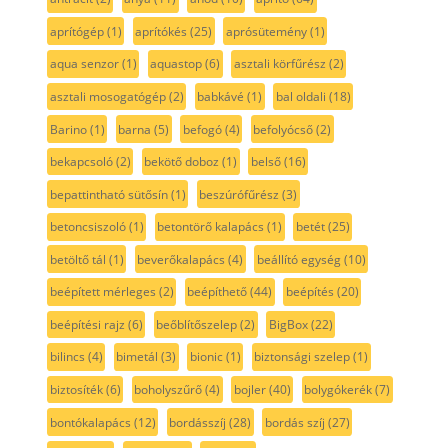
aprítógép
(1)
aprítókés
(25)
aprósütemény
(1)
aqua senzor
(1)
aquastop
(6)
asztali körfűrész
(2)
asztali mosogatógép
(2)
babkávé
(1)
bal oldali
(18)
Barino
(1)
barna
(5)
befogó
(4)
befolyócső
(2)
bekapcsoló
(2)
bekötő doboz
(1)
belső
(16)
bepattintható sütősín
(1)
beszúrófűrész
(3)
betoncsiszoló
(1)
betontörő kalapács
(1)
betét
(25)
betöltő tál
(1)
beverőkalapács
(4)
beállító egység
(10)
beépített mérleges
(2)
beépíthető
(44)
beépítés
(20)
beépítési rajz
(6)
beőblítőszelep
(2)
BigBox
(22)
bilincs
(4)
bimetál
(3)
bionic
(1)
biztonsági szelep
(1)
biztosíték
(6)
boholyszűrő
(4)
bojler
(40)
bolygókerék
(7)
bontókalapács
(12)
bordásszíj
(28)
bordás szíj
(27)