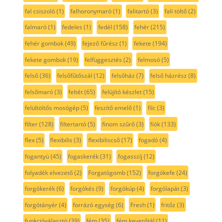
fal csiszoló
(1)
falhoronymaró
(1)
falitartó
(3)
fali töltő
(2)
falmaró
(1)
fedeles
(1)
fedél
(158)
fehér
(215)
fehér gombok
(49)
fejező fűrész
(1)
fekete
(194)
fekete gombok
(19)
felfüggesztés
(2)
felmosó
(5)
felső
(36)
felsőfűtőszál
(12)
felsőház
(7)
felső házrész
(8)
felsőmaró
(3)
feltét
(65)
felújító készlet
(15)
felültöltős mosógép
(5)
feszítő emelő
(1)
filc
(3)
filter
(128)
filtertartó
(5)
finom szűrő
(3)
fiók
(133)
flex
(5)
flexibilis
(3)
flexibiliscső
(17)
fogadó
(4)
fogantyú
(45)
fogaskerék
(31)
fogasszíj
(12)
folyadék elvezető
(2)
Forgatógomb
(152)
forgókefe
(24)
forgókerék
(6)
forgókés
(9)
forgókúp
(4)
forgólapát
(3)
forgótányér
(4)
forrázó egység
(6)
Fresh
(1)
fritőz
(3)
funkcióválasztó
(39)
fém
(35)
fém keverőtál
(11)