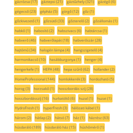
gázrózsa
(17)
gáztepsi
(21)
gáztűzhely
(321)
gázégő
(6)
gégecső
(23)
gépház
(5)
görgő
(12)
gőz
(1)
gőzkivezető
(1)
gőzsütő
(33)
gőzterelő
(2)
gőzállomás
(1)
habkő
(1)
habosító
(2)
habszivacs
(6)
habtárcsa
(1)
habverő
(46)
habverőlapát
(18)
habverőszár
(28)
hajtómű
(34)
halogén lámpa
(4)
hangszigetelő
(4)
harmonikacső
(10)
hasábburgonya
(1)
henger
(4)
hengerkefe
(1)
HEPA
(48)
hepa szűrő
(62)
hollander
(2)
HomeProfessional
(144)
homlokkerék
(3)
hordozható
(5)
horog
(3)
horzsakő
(1)
hosszbordás szíj
(28)
hosszbordásszíj
(16)
hurkatöltő
(6)
huzal
(1)
huzat
(1)
HydroFresh
(1)
hyperFresh
(3)
hálózati kábel
(1)
három
(2)
hátlap
(2)
hátsó
(7)
ház
(1)
házrész
(63)
húsdaráló
(189)
húsdaráló ház
(15)
húshőmérő
(1)