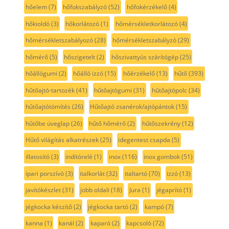
hőelem
(7)
hőfokszabályzó
(52)
hőfokérzékelő
(4)
hőkioldó
(3)
hőkorlátozó
(1)
hőmérsékletkorlátozó
(4)
hőmérsékletszabályozó
(28)
hőmérsékletszabályzó
(29)
hőmérő
(5)
hőszigetelt
(2)
hőszivattyús szárítógép
(25)
hőállógumi
(2)
hőálló izzó
(15)
hőérzékelő
(13)
hűtő
(393)
hűtőajtó-tartozék
(41)
hűtőajtógumi
(31)
hűtőajtópolc
(34)
hűtőajtótömítés
(26)
Hűtőajtó zsanérok/ajtópántok
(15)
hűtőbe üveglap
(26)
hűtő hőmérő
(2)
hűtőszekrény
(12)
Hűtő világítás alkatrészek
(25)
idegentest csapda
(5)
illatosító
(3)
indítórelé
(1)
inox
(116)
inox gombok
(51)
ipari porszívó
(3)
italkorlát
(32)
italtartó
(70)
izzó
(13)
javítókészlet
(31)
jobb oldali
(18)
Jura
(1)
jégaprító
(1)
jégkocka készítő
(2)
jégkocka tartó
(2)
kampó
(7)
kanna
(1)
kanál
(2)
kaparó
(2)
kapcsoló
(72)