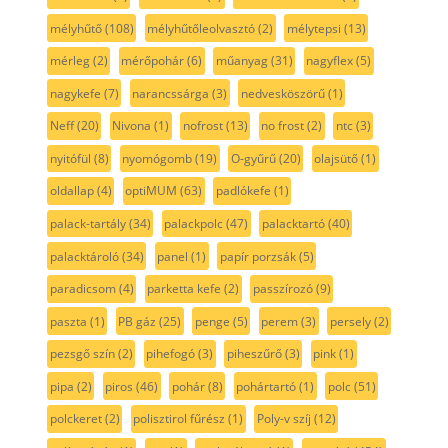
mélyhűtő
(108)
mélyhűtőleolvasztó
(2)
mélytepsi
(13)
mérleg
(2)
mérőpohár
(6)
műanyag
(31)
nagyflex
(5)
nagykefe
(7)
narancssárga
(3)
nedvesköszörű
(1)
Neff
(20)
Nivona
(1)
nofrost
(13)
no frost
(2)
ntc
(3)
nyitófül
(8)
nyomógomb
(19)
O-gyűrű
(20)
olajsütő
(1)
oldallap
(4)
optiMUM
(63)
padlókefe
(1)
palack-tartály
(34)
palackpolc
(47)
palacktartó
(40)
palacktároló
(34)
panel
(1)
papír porzsák
(5)
paradicsom
(4)
parketta kefe
(2)
passzírozó
(9)
paszta
(1)
PB gáz
(25)
penge
(5)
perem
(3)
persely
(2)
pezsgő szín
(2)
pihefogó
(3)
piheszűrő
(3)
pink
(1)
pipa
(2)
piros
(46)
pohár
(8)
pohártartó
(1)
polc
(51)
polckeret
(2)
polisztirol fűrész
(1)
Poly-v szíj
(12)