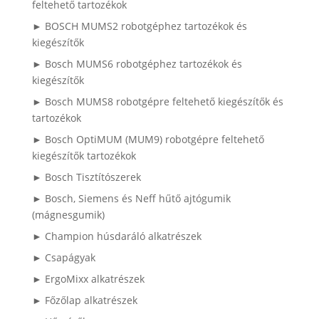
feltehető tartozékok
► BOSCH MUMS2 robotgéphez tartozékok és
kiegészítők
► Bosch MUMS6 robotgéphez tartozékok és
kiegészítők
► Bosch MUMS8 robotgépre feltehető kiegészítők és
tartozékok
► Bosch OptiMUM (MUM9) robotgépre feltehető
kiegészítők tartozékok
► Bosch Tisztítószerek
► Bosch, Siemens és Neff hűtő ajtógumik
(mágnesgumik)
► Champion húsdaráló alkatrészek
► Csapágyak
► ErgoMixx alkatrészek
► Főzőlap alkatrészek