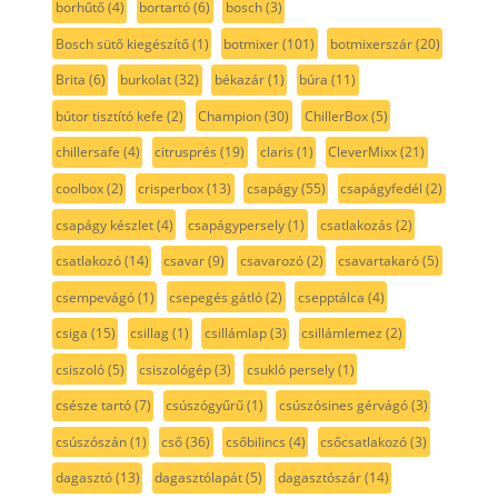
borhűtő
(4)
bortartó
(6)
bosch
(3)
Bosch sütő kiegészítő
(1)
botmixer
(101)
botmixerszár
(20)
Brita
(6)
burkolat
(32)
békazár
(1)
búra
(11)
bútor tisztító kefe
(2)
Champion
(30)
ChillerBox
(5)
chillersafe
(4)
citrusprés
(19)
claris
(1)
CleverMixx
(21)
coolbox
(2)
crisperbox
(13)
csapágy
(55)
csapágyfedél
(2)
csapágy készlet
(4)
csapágypersely
(1)
csatlakozás
(2)
csatlakozó
(14)
csavar
(9)
csavarozó
(2)
csavartakaró
(5)
csempevágó
(1)
csepegés gátló
(2)
csepptálca
(4)
csiga
(15)
csillag
(1)
csillámlap
(3)
csillámlemez
(2)
csiszoló
(5)
csiszológép
(3)
csukló persely
(1)
csésze tartó
(7)
csúszógyűrű
(1)
csúszósines gérvágó
(3)
csúszószán
(1)
cső
(36)
csőbilincs
(4)
csőcsatlakozó
(3)
dagasztó
(13)
dagasztólapát
(5)
dagasztószár
(14)