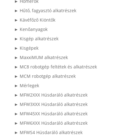
► Hőmérők
► Hűtő, fagyasztó alkatrészek
► Kávéfőző Kiöntők
► Kenőanyagok
► Kisgép alkatrészek
► Kisgépek
► MaxxiMUM alkatrészek
► MC8 robotgép feltétek és alkatrészek
► MCM robotgép alkatrészek
► Mérlegek
► MFW2XXX Húsdaráló alkatrészek
► MFW3XXX Húsdaráló alkatrészek
► MFW45XX Húsdaráló alkatrészek
► MFW6XXX Húsdaráló alkatrészek
► MFWS4 Húsdaráló alkatrészek