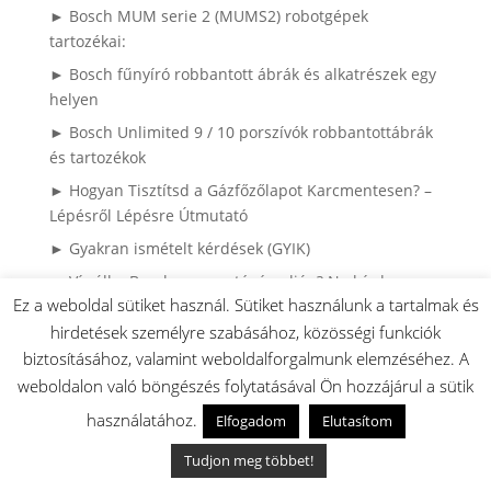
► Bosch MUM serie 2 (MUMS2) robotgépek
tartozékai:
► Bosch fűnyíró robbantott ábrák és alkatrészek egy
helyen
► Bosch Unlimited 9 / 10 porszívók robbantottábrák
és tartozékok
► Hogyan Tisztítsd a Gázfőzőlapot Karcmentesen? –
Lépésről Lépésre Útmutató
► Gyakran ismételt kérdések (GYIK)
► Víz áll a Bosch mosogatógép alján? Ne hívd a
Ez a weboldal sütiket használ. Sütiket használunk a tartalmak és
szerelőt, ezt nézd meg először! (+VIDEÓ)
hirdetések személyre szabásához, közösségi funkciók
► Miért mennek tönkre a ruhák mosás közben? – Így
biztosításához, valamint weboldalforgalmunk elemzéséhez. A
látja egy mosógépszerelő
weboldalon való böngészés folytatásával Ön hozzájárul a sütik
► Bosch Tronic Bojlerek robbantott ábrái
használatához.
Elfogadom
Elutasítom
alkatrészkeresővel
► 5 hiba ami lehet hogy nem a mosogatógép hibája:
Tudjon meg többet!
► A 10 leggyakoribb hiba a porszívózásnál: