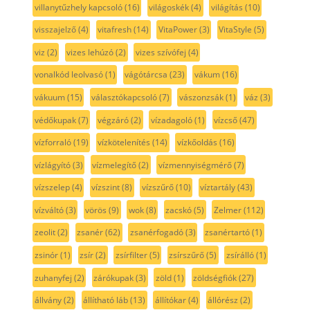
villanytűzhely kapcsoló
(16)
világoskék
(4)
világítás
(10)
visszajelző
(4)
vitafresh
(14)
VitaPower
(3)
VitaStyle
(5)
viz
(2)
vizes lehúzó
(2)
vizes szívófej
(4)
vonalkód leolvasó
(1)
vágótárcsa
(23)
vákum
(16)
vákuum
(15)
választókapcsoló
(7)
vászonzsák
(1)
váz
(3)
védőkupak
(7)
végzáró
(2)
vízadagoló
(1)
vízcső
(47)
vízforraló
(19)
vízkötelenítés
(14)
vízkőoldás
(16)
vízlágyító
(3)
vízmelegítő
(2)
vízmennyiségmérő
(7)
vízszelep
(4)
vízszint
(8)
vízszűrő
(10)
víztartály
(43)
vízváltó
(3)
vörös
(9)
wok
(8)
zacskó
(5)
Zelmer
(112)
zeolit
(2)
zsanér
(62)
zsanérfogadó
(3)
zsanértartó
(1)
zsinór
(1)
zsír
(2)
zsírfilter
(5)
zsírszűrő
(5)
zsírálló
(1)
zuhanyfej
(2)
zárókupak
(3)
zöld
(1)
zöldségfiók
(27)
állvány
(2)
állítható láb
(13)
állítókar
(4)
állórész
(2)