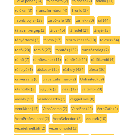
ToGo pohár
(14)
tojástartó
(2)
toldócső
(7)
tolóka
(11)
tolókar
(3)
transzformátor
(4)
Tronic
(37)
Tronic bojler
(39)
turbókefe
(38)
turmix
(70)
tál
(44)
tálas mixergép
(2)
tálca
(15)
tálfedél
(21)
tányér
(3)
tányértartó
(2)
tárcsa
(17)
tészta készítő
(10)
tölcsér
(54)
töltő
(20)
tömlő
(27)
tömítés
(132)
tömítőszalag
(7)
tömő
(7)
tömőeszköz
(11)
tömőrúd
(11)
törlőkendő
(4)
túlfolyó
(1)
tüskesor
(15)
tűzhely
(424)
ufesa
(36)
univerzális
(6)
univerzális maró
(2)
Unlimited
(89)
utántöltő
(2)
v-gyűrű
(2)
v-szíj
(12)
vajtartó
(20)
vasaló
(13)
vasalódeszka
(2)
VeggieLove
(8)
ventilátor
(15)
VeroAroma
(2)
VeroBar
(42)
VeroCafe
(2)
VeroProfessional
(2)
VeroSelection
(2)
vezeték
(10)
vezeték nélküli
(2)
vezérlőmodul
(3)