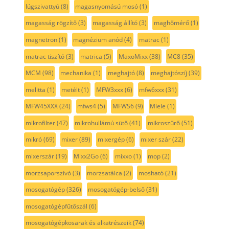
lúgszivattyú
(8)
magasnyomású mosó
(1)
magasság rögzítő
(3)
magasság állító
(3)
maghőmérő
(1)
magnetron
(1)
magnézium anód
(4)
matrac
(1)
matrac tiszító
(3)
matrica
(5)
MaxoMixx
(38)
MC8
(35)
MCM
(98)
mechanika
(1)
meghajtó
(8)
meghajtószíj
(39)
melitta
(1)
metélt
(1)
MFW3xxx
(6)
mfw6xxx
(31)
MFW45XXX
(24)
mfws4
(5)
MFWS6
(9)
Miele
(1)
mikrofilter
(47)
mikrohullámú sütő
(41)
mikroszűrő
(51)
mikró
(69)
mixer
(89)
mixergép
(6)
mixer szár
(22)
mixerszár
(19)
Mixx2Go
(6)
mixxo
(1)
mop
(2)
morzsaporszívó
(3)
morzsatálca
(2)
mosható
(21)
mosogatógép
(326)
mosogatógép-belső
(31)
mosogatógépfűtőszál
(6)
mosogatógépkosarak és alkatrészeik
(74)