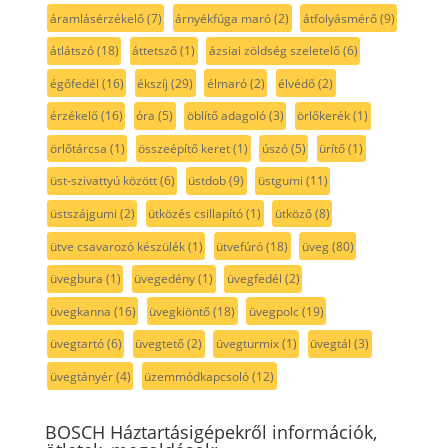
áramlásérzékelő
(7)
árnyékfúga maró
(2)
átfolyásmérő
(9)
átlátszó
(18)
áttetsző
(1)
ázsiai zöldség szeletelő
(6)
égőfedél
(16)
ékszíj
(29)
élmaró
(2)
élvédő
(2)
érzékelő
(16)
óra
(5)
öblítő adagoló
(3)
örlőkerék
(1)
örlőtárcsa
(1)
összeépítő keret
(1)
úszó
(5)
ürítő
(1)
üst-szivattyú között
(6)
üstdob
(9)
üstgumi
(11)
üstszájgumi
(2)
ütközés csillapító
(1)
ütköző
(8)
ütve csavarozó készülék
(1)
ütvefúró
(18)
üveg
(80)
üvegbura
(1)
üvegedény
(1)
üvegfedél
(2)
üvegkanna
(16)
üvegkiöntő
(18)
üvegpolc
(19)
üvegtartó
(6)
üvegtető
(2)
üvegturmix
(1)
üvegtál
(3)
üvegtányér
(4)
üzemmódkapcsoló
(12)
BOSCH Háztartásigépekről információk,