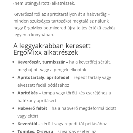
(nem utángyártott) alkatrészek.
Keverőszártól az aprítótartályon át a habverőig –
minden szükséges tartozékot megtalálsz nálunk,
hogy ErgoMixx botmixered újra teljes értékű eszköz
legyen a konyhában.
A leggyakrabban keresett
ErgoMixx alkatrészek
Keverőszár, turmixszár
– ha a keverőfej sérült,
meghajlott vagy a pengék elkoptak
Aprítótartály, aprítófedél
– repedt tartály vagy
elveszett fedél pótlásához
Aprítókés
– tompa vagy törött kés cseréjéhez a
hatékony aprításért
Habverő feltét
– ha a habverő megdeformálódott
vagy eltört
Keverőtál
– sérült vagy repedt tál pótlásához
Tömítés, O-gyűrű
– szivárgás esetén az