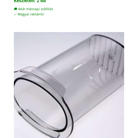
Készleten: 2 db
🚚 Akár másnapi szállítás
✅ Magyar raktárról