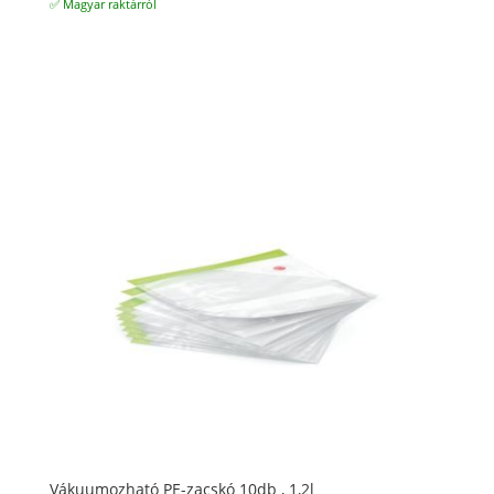
11.800 Ft.
8.800 Ft.
✅ Magyar raktárról
Vákuumozható PE-zacskó 10db , 1,2l