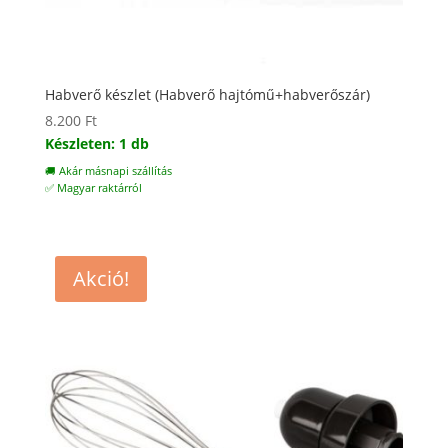
Habverő készlet (Habverő hajtómű+habverőszár)
8.200
Ft
Készleten: 1 db
🚚 Akár másnapi szállítás
✅ Magyar raktárról
Akció!