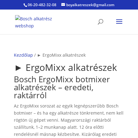
06-20-482-32-08
boyalkatreszek@gmail.com
Kezdőlap
/ ► ErgoMixx alkatrészek
► ErgoMixx alkatrészek
Bosch ErgoMixx botmixer
alkatrészek – eredeti,
raktárról
Az ErgoMixx sorozat az egyik legnépszerűbb Bosch
botmixer – és ha egy alkatrésze tönkrement, nem kell
rögtön új gépet venni. Magyarországi raktárból
szállítunk, 1–2 munkanap alatt. 12 óra előtti
rendelésnél másnap kézbesítve. Kizárólag eredeti