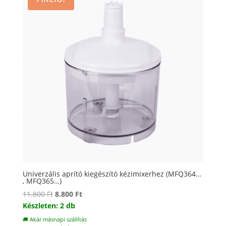
Univerzális aprító kiegészító kézimixerhez (MFQ364…
, MFQ365…)
Original
Current
11.800
Ft
8.800
Ft
price
price
Készleten: 2 db
was:
is:
🚚 Akár másnapi szállítás