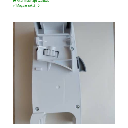
🚚 Akár másnapi szállítás
✅ Magyar raktárról