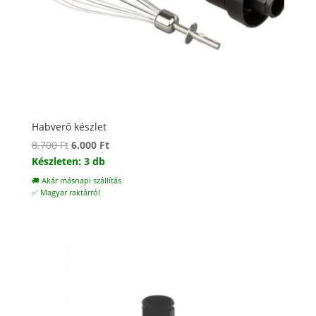
Habverő készlet
Original
Current
8.700
Ft
6.000
Ft
price
price
Készleten: 3 db
was:
is:
🚚 Akár másnapi szállítás
8.700 Ft.
6.000 Ft.
✅ Magyar raktárról