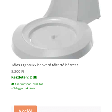
Tálas ErgoMixx habverő táltartó házrész
8.200
Ft
Készleten: 2 db
🚚 Akár másnapi szállítás
✅ Magyar raktárról
Akció!