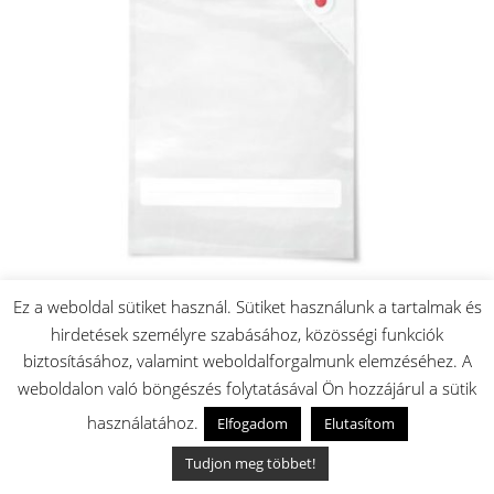
Ez a weboldal sütiket használ. Sütiket használunk a tartalmak és
Vákuumozható zacskó 10db 3,8l
hirdetések személyre szabásához, közösségi funkciók
8.200
Ft
biztosításához, valamint weboldalforgalmunk elemzéséhez. A
Készleten: 2 db
weboldalon való böngészés folytatásával Ön hozzájárul a sütik
🚚 Akár másnapi szállítás
használatához.
Elfogadom
Elutasítom
✅ Magyar raktárról
Tudjon meg többet!