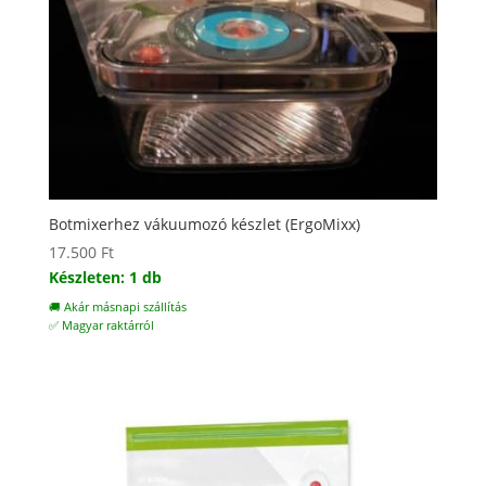
Botmixerhez vákuumozó készlet (ErgoMixx)
17.500
Ft
Készleten: 1 db
🚚 Akár másnapi szállítás
✅ Magyar raktárról