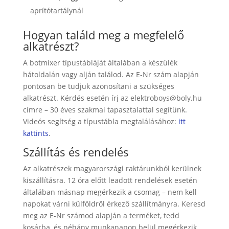
aprítótartálynál
Hogyan találd meg a megfelelő
alkatrészt?
A botmixer típustábláját általában a készülék
hátoldalán vagy alján találod. Az E-Nr szám alapján
pontosan be tudjuk azonosítani a szükséges
alkatrészt. Kérdés esetén írj az
elektroboys@boly.hu
címre – 30 éves szakmai tapasztalattal segítünk.
Videós segítség a típustábla megtalálásához:
itt
kattints
.
Szállítás és rendelés
Az alkatrészek magyarországi raktárunkból kerülnek
kiszállításra. 12 óra előtt leadott rendelések esetén
általában másnap megérkezik a csomag – nem kell
napokat várni külföldről érkező szállítmányra. Keresd
meg az E-Nr számod alapján a terméket, tedd
kosárba, és néhány munkanapon belül megérkezik.