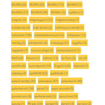
MUM8
(26)
MUM9
(92)
MUMS2
(72)
MUMS4
(1)
MUMS6
(37)
MUMS8
(28)
MUMX
(16)
myMixx
(1)
mágnes
(2)
mágnesgumi
(27)
mágnesszelep
(7)
mákdaráló
(4)
mák daráló
(2)
méhviaszos kendő
(1)
mélyhűtő
(108)
mélyhűtőleolvasztó
(2)
mélytepsi
(13)
mérleg
(2)
mérőpohár
(6)
műanyag
(31)
nagyflex
(5)
nagykefe
(7)
narancssárga
(3)
nedvesköszörű
(1)
Neff
(20)
Nivona
(1)
nofrost
(13)
no frost
(2)
ntc
(3)
nyitófül
(8)
nyomógomb
(19)
O-gyűrű
(20)
olajsütő
(1)
oldallap
(4)
optiMUM
(63)
padlókefe
(1)
palack-tartály
(34)
palackpolc
(47)
palacktartó
(40)
palacktároló
(34)
panel
(1)
papír porzsák
(5)
paradicsom
(4)
parketta kefe
(2)
passzírozó
(9)
paszta
(1)
PB gáz
(25)
penge
(5)
perem
(3)
persely
(2)