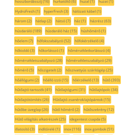
hosszbordásszíj
(16)
hurkatöltő
(6)
huzal
(1)
huzat
(1)
HydroFresh
(1)
hyperFresh
(3)
hálózati kábel
(1)
három
(2)
hátlap
(2)
hátsó
(7)
ház
(1)
házrész
(63)
húsdaráló
(189)
húsdaráló ház
(15)
húshőmérő
(1)
hőelem
(7)
hőfokszabályzó
(52)
hőfokérzékelő
(4)
hőkioldó
(3)
hőkorlátozó
(1)
hőmérsékletkorlátozó
(4)
hőmérsékletszabályozó
(28)
hőmérsékletszabályzó
(29)
hőmérő
(5)
hőszigetelt
(2)
hőszivattyús szárítógép
(25)
hőállógumi
(2)
hőálló izzó
(15)
hőérzékelő
(13)
hűtő
(393)
hűtőajtó-tartozék
(41)
hűtőajtógumi
(31)
hűtőajtópolc
(34)
hűtőajtótömítés
(26)
Hűtőajtó zsanérok/ajtópántok
(15)
hűtőbe üveglap
(26)
hűtő hőmérő
(2)
hűtőszekrény
(12)
Hűtő világítás alkatrészek
(25)
idegentest csapda
(5)
illatosító
(3)
indítórelé
(1)
inox
(116)
inox gombok
(51)