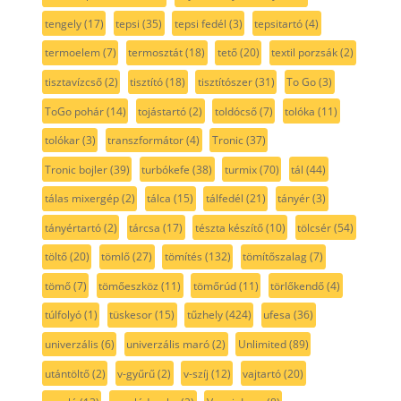
tengely
(17)
tepsi
(35)
tepsi fedél
(3)
tepsitartó
(4)
termoelem
(7)
termosztát
(18)
tető
(20)
textil porzsák
(2)
tisztavízcső
(2)
tisztító
(18)
tisztítószer
(31)
To Go
(3)
ToGo pohár
(14)
tojástartó
(2)
toldócső
(7)
tolóka
(11)
tolókar
(3)
transzformátor
(4)
Tronic
(37)
Tronic bojler
(39)
turbókefe
(38)
turmix
(70)
tál
(44)
tálas mixergép
(2)
tálca
(15)
tálfedél
(21)
tányér
(3)
tányértartó
(2)
tárcsa
(17)
tészta készítő
(10)
tölcsér
(54)
töltő
(20)
tömlő
(27)
tömítés
(132)
tömítőszalag
(7)
tömő
(7)
tömőeszköz
(11)
tömőrúd
(11)
törlőkendő
(4)
túlfolyó
(1)
tüskesor
(15)
tűzhely
(424)
ufesa
(36)
univerzális
(6)
univerzális maró
(2)
Unlimited
(89)
utántöltő
(2)
v-gyűrű
(2)
v-szíj
(12)
vajtartó
(20)