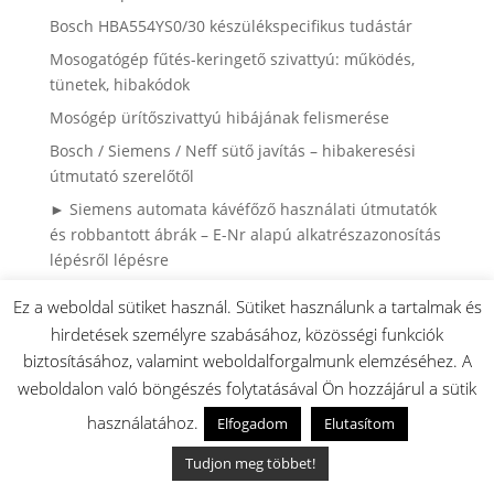
Bosch HBA554YS0/30 készülékspecifikus tudástár
Mosogatógép fűtés-keringető szivattyú: működés,
tünetek, hibakódok
Mosógép ürítőszivattyú hibájának felismerése
Bosch / Siemens / Neff sütő javítás – hibakeresési
útmutató szerelőtől
► Siemens automata kávéfőző használati útmutatók
és robbantott ábrák – E-Nr alapú alkatrészazonosítás
lépésről lépésre
► Bosch MUMS6 robotgép típusok és a robotgépre
Ez a weboldal sütiket használ. Sütiket használunk a tartalmak és
feltehető tartozékok kiegészítők listája
hirdetések személyre szabásához, közösségi funkciók
Automata kávéfőző alkatrészek és karbantartás –
biztosításához, valamint weboldalforgalmunk elemzéséhez. A
Bosch, Siemens, Neff gépekhez
weboldalon való böngészés folytatásával Ön hozzájárul a sütik
► Bosch mosogatógép alkatrészek
használatához.
Elfogadom
Elutasítom
► Hol van az E.Nr. szám? Bosch, Siemens és Neff
Tudjon meg többet!
sütők, tűzhelyek