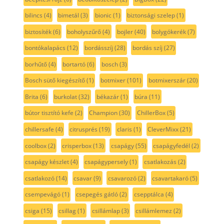
bilincs
(4)
bimetál
(3)
bionic
(1)
biztonsági szelep
(1)
biztosíték
(6)
boholyszűrő
(4)
bojler
(40)
bolygókerék
(7)
bontókalapács
(12)
bordásszíj
(28)
bordás szíj
(27)
borhűtő
(4)
bortartó
(6)
bosch
(3)
Bosch sütő kiegészítő
(1)
botmixer
(101)
botmixerszár
(20)
Brita
(6)
burkolat
(32)
békazár
(1)
búra
(11)
bútor tisztító kefe
(2)
Champion
(30)
ChillerBox
(5)
chillersafe
(4)
citrusprés
(19)
claris
(1)
CleverMixx
(21)
coolbox
(2)
crisperbox
(13)
csapágy
(55)
csapágyfedél
(2)
csapágy készlet
(4)
csapágypersely
(1)
csatlakozás
(2)
csatlakozó
(14)
csavar
(9)
csavarozó
(2)
csavartakaró
(5)
csempevágó
(1)
csepegés gátló
(2)
csepptálca
(4)
csiga
(15)
csillag
(1)
csillámlap
(3)
csillámlemez
(2)