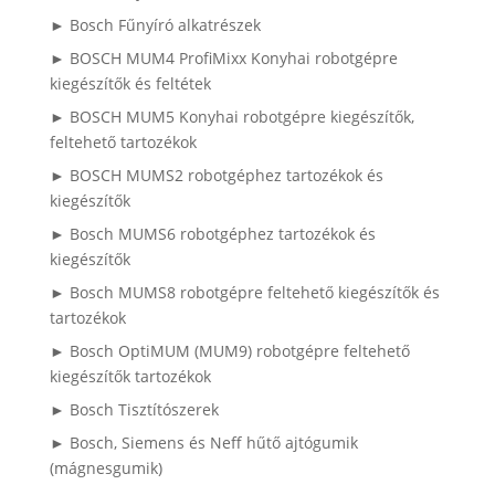
► Bosch Fűnyíró alkatrészek
► BOSCH MUM4 ProfiMixx Konyhai robotgépre
kiegészítők és feltétek
► BOSCH MUM5 Konyhai robotgépre kiegészítők,
feltehető tartozékok
► BOSCH MUMS2 robotgéphez tartozékok és
kiegészítők
► Bosch MUMS6 robotgéphez tartozékok és
kiegészítők
► Bosch MUMS8 robotgépre feltehető kiegészítők és
tartozékok
► Bosch OptiMUM (MUM9) robotgépre feltehető
kiegészítők tartozékok
► Bosch Tisztítószerek
► Bosch, Siemens és Neff hűtő ajtógumik
(mágnesgumik)