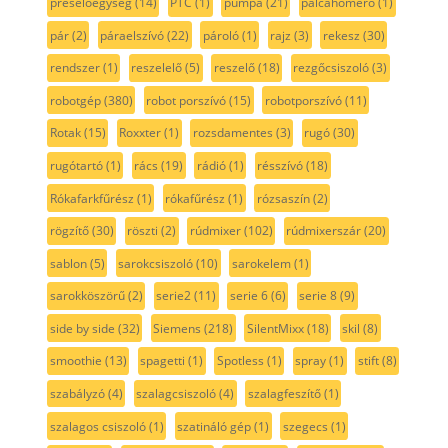
préselőegység
(14)
PTC
(1)
pumpa
(21)
pálcahőmérő
(1)
pár
(2)
páraelszívó
(22)
pároló
(1)
rajz
(3)
rekesz
(30)
rendszer
(1)
reszelelő
(5)
reszelő
(18)
rezgőcsiszoló
(3)
robotgép
(380)
robot porszívó
(15)
robotporszívó
(11)
Rotak
(15)
Roxxter
(1)
rozsdamentes
(3)
rugó
(30)
rugótartó
(1)
rács
(19)
rádió
(1)
résszívó
(18)
Rókafarkfűrész
(1)
rókafűrész
(1)
rózsaszín
(2)
rögzítő
(30)
röszti
(2)
rúdmixer
(102)
rúdmixerszár
(20)
sablon
(5)
sarokcsiszoló
(10)
sarokelem
(1)
sarokköszörű
(2)
serie2
(11)
serie 6
(6)
serie 8
(9)
side by side
(32)
Siemens
(218)
SilentMixx
(18)
skil
(8)
smoothie
(13)
spagetti
(1)
Spotless
(1)
spray
(1)
stift
(8)
szabályzó
(4)
szalagcsiszoló
(4)
szalagfeszítő
(1)
szalagos csiszoló
(1)
szatináló gép
(1)
szegecs
(1)