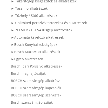
► Takarítógép kiegészítők és alkatrészek
► Tassimo alkatrészek
► Tűzhely / Sütő alkatrészek
► Unlimited porszívó tartozékok és alkatrészek
► ZELMER / UFESA Kisgép alkatrészek
►Automata kávéfőző alkatrészek
►Bosch Konyhai robotgépek
►Bosch MaxoMixx alkatrészek
►Egyéb alkatrészek
Bosch Ipari Porszívó alkatrészek
Bosch meghajtószíjak
BOSCH szerszámgép alkatrész
BOSCH szerszámgép kapcsolók
BOSCH szerszámgép szénkefék
Bosch szerszámgép szíjak