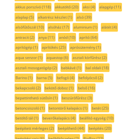
akkus porszívó
(118)
akkutöltő
(20)
aksi
(4)
alapgép
(11)
alaplap
(5)
alkatrész készlet
(1)
alsó
(39)
alsófűtőszál
(10)
alsóház
(17)
aluminium
(1)
alátét
(4)
antracit
(2)
anya
(11)
anód
(10)
aprító
(64)
aprítógép
(1)
aprítókés
(25)
aprósütemény
(1)
aqua senzor
(1)
aquastop
(6)
asztali körfűrész
(2)
asztali mosogatógép
(2)
babkávé
(1)
bal oldali
(18)
Barino
(1)
barna
(5)
befogó
(4)
befolyócső
(2)
bekapcsoló
(2)
bekötő doboz
(1)
belső
(16)
bepattintható sütősín
(1)
beszúrófűrész
(3)
betoncsiszoló
(1)
betontörő kalapács
(1)
betét
(25)
betöltő tál
(1)
beverőkalapács
(4)
beállító egység
(10)
beépített mérleges
(2)
beépíthető
(44)
beépítés
(20)
beépítési rajz
(6)
beőblítőszelep
(2)
BigBox
(22)