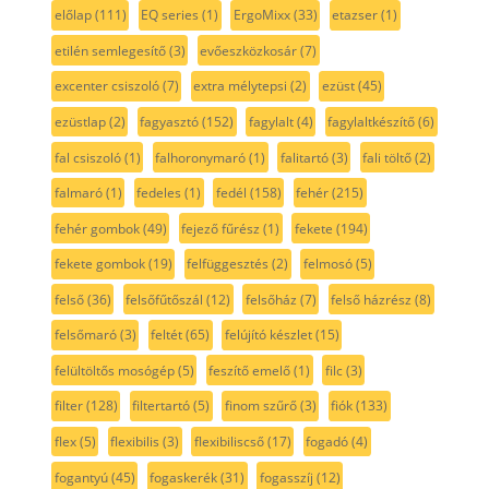
előlap
(111)
EQ series
(1)
ErgoMixx
(33)
etazser
(1)
etilén semlegesítő
(3)
evőeszközkosár
(7)
excenter csiszoló
(7)
extra mélytepsi
(2)
ezüst
(45)
ezüstlap
(2)
fagyasztó
(152)
fagylalt
(4)
fagylaltkészítő
(6)
fal csiszoló
(1)
falhoronymaró
(1)
falitartó
(3)
fali töltő
(2)
falmaró
(1)
fedeles
(1)
fedél
(158)
fehér
(215)
fehér gombok
(49)
fejező fűrész
(1)
fekete
(194)
fekete gombok
(19)
felfüggesztés
(2)
felmosó
(5)
felső
(36)
felsőfűtőszál
(12)
felsőház
(7)
felső házrész
(8)
felsőmaró
(3)
feltét
(65)
felújító készlet
(15)
felültöltős mosógép
(5)
feszítő emelő
(1)
filc
(3)
filter
(128)
filtertartó
(5)
finom szűrő
(3)
fiók
(133)
flex
(5)
flexibilis
(3)
flexibiliscső
(17)
fogadó
(4)
fogantyú
(45)
fogaskerék
(31)
fogasszíj
(12)