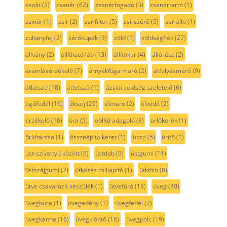
zeolit
(2)
zsanér
(62)
zsanérfogadó
(3)
zsanértartó
(1)
zsinór
(1)
zsír
(2)
zsírfilter
(5)
zsírszűrő
(5)
zsírálló
(1)
zuhanyfej
(2)
zárókupak
(3)
zöld
(1)
zöldségfiók
(27)
állvány
(2)
állítható láb
(13)
állítókar
(4)
állórész
(2)
áramlásérzékelő
(7)
árnyékfúga maró
(2)
átfolyásmérő
(9)
átlátszó
(18)
áttetsző
(1)
ázsiai zöldség szeletelő
(6)
égőfedél
(16)
ékszíj
(29)
élmaró
(2)
élvédő
(2)
érzékelő
(16)
óra
(5)
öblítő adagoló
(3)
örlőkerék
(1)
örlőtárcsa
(1)
összeépítő keret
(1)
úszó
(5)
ürítő
(1)
üst-szivattyú között
(6)
üstdob
(9)
üstgumi
(11)
üstszájgumi
(2)
ütközés csillapító
(1)
ütköző
(8)
ütve csavarozó készülék
(1)
ütvefúró
(18)
üveg
(80)
üvegbura
(1)
üvegedény
(1)
üvegfedél
(2)
üvegkanna
(16)
üvegkiöntő
(18)
üvegpolc
(19)