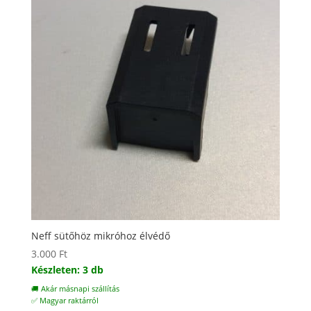
Neff sütőhöz mikróhoz élvédő
3.000
Ft
Készleten: 3 db
🚚 Akár másnapi szállítás
✅ Magyar raktárról