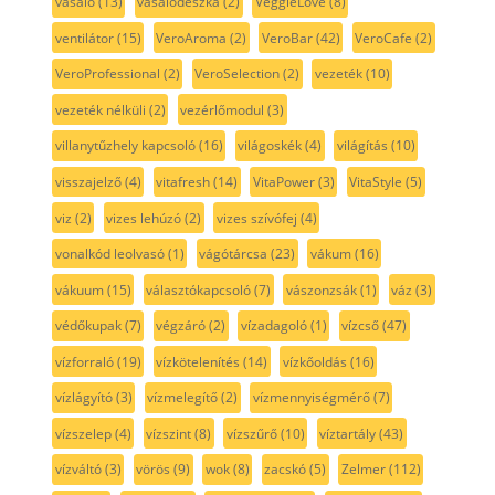
vasaló
(13)
vasalódeszka
(2)
VeggieLove
(8)
ventilátor
(15)
VeroAroma
(2)
VeroBar
(42)
VeroCafe
(2)
VeroProfessional
(2)
VeroSelection
(2)
vezeték
(10)
vezeték nélküli
(2)
vezérlőmodul
(3)
villanytűzhely kapcsoló
(16)
világoskék
(4)
világítás
(10)
visszajelző
(4)
vitafresh
(14)
VitaPower
(3)
VitaStyle
(5)
viz
(2)
vizes lehúzó
(2)
vizes szívófej
(4)
vonalkód leolvasó
(1)
vágótárcsa
(23)
vákum
(16)
vákuum
(15)
választókapcsoló
(7)
vászonzsák
(1)
váz
(3)
védőkupak
(7)
végzáró
(2)
vízadagoló
(1)
vízcső
(47)
vízforraló
(19)
vízkötelenítés
(14)
vízkőoldás
(16)
vízlágyító
(3)
vízmelegítő
(2)
vízmennyiségmérő
(7)
vízszelep
(4)
vízszint
(8)
vízszűrő
(10)
víztartály
(43)
vízváltó
(3)
vörös
(9)
wok
(8)
zacskó
(5)
Zelmer
(112)