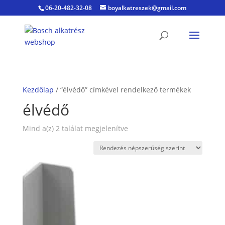
06-20-482-32-08
boyalkatreszek@gmail.com
Kezdőlap
/ “élvédő” címkével rendelkező termékek
élvédő
Sorted
Mind a(z) 2 találat megjelenítve
by
popularity