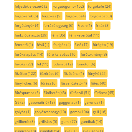
folyadék elvezető
(2)
Forgatógomb
(152)
forgókefe
(24)
forgókerék
(6)
forgókés
(9)
forgókúp
(4)
forgólapát
(3)
forgótányér
(4)
forrázó egység
(6)
Fresh
(1)
fritőz
(3)
funkcióválasztó
(39)
fém
(35)
fém keverőtál
(11)
fémtető
(1)
fésű
(1)
földgáz
(4)
fúró
(17)
fúrógép
(19)
fúrókalapács
(14)
fúró kalapács
(10)
fúrótokmány
(3)
fúvóka
(27)
fül
(11)
fődarab
(12)
főmotor
(6)
főzőlap
(122)
főzőrács
(6)
főzőzóna
(1)
fűnyíró
(52)
fűnyírókés
(6)
fűrész
(6)
fűszellőztető
(4)
fűtés
(40)
fűtéspumpa
(6)
fűtőbetét
(43)
fűtőszál
(51)
fűtőtest
(45)
G9
(2)
gabonaörlő
(13)
gaggenau
(1)
gerenda
(1)
golyós
(1)
golyóscsapágy
(10)
gomb
(104)
grill
(16)
grillbetét
(3)
grillrács
(5)
gumi
(77)
gumibak
(14)
gumicső
(18)
gumiláb
(14)
gyalu
(3)
gyalugép
(1)