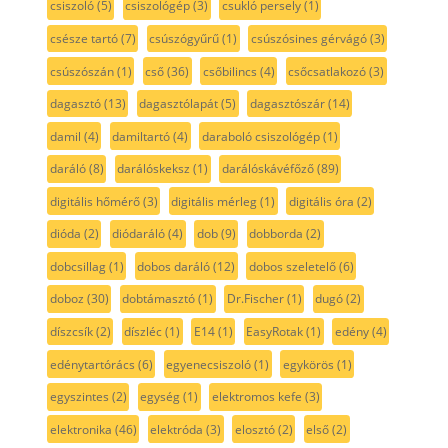
csiszoló
(5)
csiszológép
(3)
csukló persely
(1)
csésze tartó
(7)
csúszógyűrű
(1)
csúszósines gérvágó
(3)
csúszószán
(1)
cső
(36)
csőbilincs
(4)
csőcsatlakozó
(3)
dagasztó
(13)
dagasztólapát
(5)
dagasztószár
(14)
damil
(4)
damiltartó
(4)
daraboló csiszológép
(1)
daráló
(8)
darálóskeksz
(1)
darálóskávéfőző
(89)
digitális hőmérő
(3)
digitális mérleg
(1)
digitális óra
(2)
dióda
(2)
diódaráló
(4)
dob
(9)
dobborda
(2)
dobcsillag
(1)
dobos daráló
(12)
dobos szeletelő
(6)
doboz
(30)
dobtámasztó
(1)
Dr.Fischer
(1)
dugó
(2)
díszcsík
(2)
díszléc
(1)
E14
(1)
EasyRotak
(1)
edény
(4)
edénytartórács
(6)
egyenecsiszoló
(1)
egykörös
(1)
egyszintes
(2)
egység
(1)
elektromos kefe
(3)
elektronika
(46)
elektróda
(3)
elosztó
(2)
első
(2)