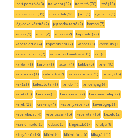
ipari porszívó
(3)
italkorlát
(32)
italtartó
(70)
izzó
(13)
javítókészlet
(31)
jobb oldali
(18)
Jura
(1)
jégaprító
(1)
jégkocka készítő
(2)
jégkocka tartó
(2)
kampó
(7)
kanna
(1)
kanál
(2)
kaparó
(2)
kapcsoló
(72)
kapcsolórúd
(4)
kapcsoló sor
(2)
kapocs
(3)
kapszula
(1)
kapszula tartó
(2)
kapszulás kávéfőző
(31)
kar
(6)
kardán
(1)
karóra
(1)
kazán
(4)
kebbe
(6)
kefe
(40)
kefelemez
(1)
kefetartó
(2)
kefésszívófej
(71)
kehely
(15)
kek
(21)
kelesztő tál
(1)
kendő
(1)
kenőanyag
(4)
keret
(17)
kerámia
(3)
kerámialap
(9)
kerámiaszelep
(2)
kerék
(28)
keskeny
(1)
keskeny tepsi
(2)
keverőgép
(1)
keverőlapát
(4)
keverőszár
(15)
keverőtál
(16)
kezelő
(2)
kezelő modul
(3)
kidobó
(3)
kiegészítő
(7)
kifolyó
(8)
kifolyócső
(13)
kifúvó
(6)
kifúvórács
(6)
kihajtád
(1)