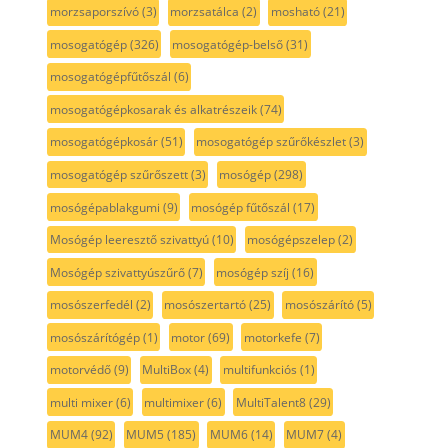
morzsaporszívó
(3)
morzsatálca
(2)
mosható
(21)
mosogatógép
(326)
mosogatógép-belső
(31)
mosogatógépfűtőszál
(6)
mosogatógépkosarak és alkatrészeik
(74)
mosogatógépkosár
(51)
mosogatógép szűrőkészlet
(3)
mosogatógép szűrőszett
(3)
mosógép
(298)
mosógépablakgumi
(9)
mosógép fűtőszál
(17)
Mosógép leeresztő szivattyú
(10)
mosógépszelep
(2)
Mosógép szivattyúszűrő
(7)
mosógép szíj
(16)
mosószerfedél
(2)
mosószertartó
(25)
mosószárító
(5)
mosószárítógép
(1)
motor
(69)
motorkefe
(7)
motorvédő
(9)
MultiBox
(4)
multifunkciós
(1)
multi mixer
(6)
multimixer
(6)
MultiTalent8
(29)
MUM4
(92)
MUM5
(185)
MUM6
(14)
MUM7
(4)