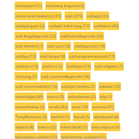
sövénynyíró
(1)
sütemény kinyomó
(3)
sütési funkcióválasztó
(31)
sütő
(315)
sütőajtó
(35)
sütőajtó gumi
(5)
sütőajtó külső üveg
(17)
sütőbelső
(45)
sütő forgókapcsoló
(22)
sütőfunkciókapcsoló
(20)
sütő hőmérő
(1)
sütő izzó
(18)
sütőkapcsoló
(18)
sütőlap
(13)
sütő lámpa
(9)
sütő programválasztó
(17)
sütőrács
(15)
sütősín
(12)
Sütőtepsi
(13)
sütő világítás
(7)
sütőüveg
(1)
sütő üzemmódkapcsoló
(16)
sütő üzemmódváltó
(16)
sűtőajtó tömítés
(7)
tabletta
(16)
takarítógép
(66)
takaró
(3)
takarólemez
(2)
talp
(1)
tartozéktáska
(2)
tartály
(82)
tartó
(16)
tassimo
(41)
TastyMoments
(3)
teafőző
(1)
tejcső
(5)
tejhabosító
(8)
tejtartó
(8)
tekercs
(2)
tekercsfedél
(1)
teleszkópcső
(9)
teleszkópos sütősín
(12)
teljesítmény szabályzó
(1)