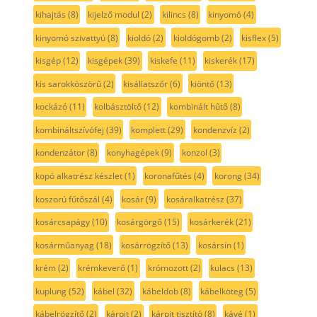
kihajtás
(8)
kijelző modul
(2)
kilincs
(8)
kinyomó
(4)
kinyomó szivattyú
(8)
kioldó
(2)
kioldógomb
(2)
kisflex
(5)
kisgép
(12)
kisgépek
(39)
kiskefe
(11)
kiskerék
(17)
kis sarokköszörű
(2)
kisállatszőr
(6)
kiöntő
(13)
kockázó
(11)
kolbásztöltő
(12)
kombinált hűtő
(8)
kombináltszívófej
(39)
komplett
(29)
kondenzvíz
(2)
kondenzátor
(8)
konyhagépek
(9)
konzol
(3)
kopó alkatrész készlet
(1)
koronafűtés
(4)
korong
(34)
koszorú fűtőszál
(4)
kosár
(9)
kosáralkatrész
(37)
kosárcsapágy
(10)
kosárgörgő
(15)
kosárkerék
(21)
kosárműanyag
(18)
kosárrögzítő
(13)
kosársín
(1)
krém
(2)
krémkeverő
(1)
krómozott
(2)
kulacs
(13)
kuplung
(52)
kábel
(32)
kábeldob
(8)
kábelköteg
(5)
kábelrögzítő
(2)
kárpit
(2)
kárpit tisztító
(8)
kávé
(1)