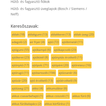
Hűtő- és fagyasztó fiókok
Hűtő- és fagyasztó üveglapok (Bosch / Siemens /
Neff)
Keresőszavak:
ablak
(18)
ablakgumi
(13)
ablakkeret
(13)
ablak üveg
(20)
adagoló
(2)
air fryer
(4)
ajtó
(72)
ajtóbimetál
(11)
ajtógumi
(55)
ajtókampó
(6)
ajtókapcsoló
(23)
ajtókeret
(23)
ajtókötél
(8)
ajtónyitás érzékelő
(11)
ajtónyitó
(17)
ajtópolc
(71)
ajtópánt
(20)
ajtóretesz
(16)
ajtórugó
(11)
ajtótartozék
(194)
ajtózsanér
(6)
ajtózár
(20)
ajtó érzékelő
(13)
ajtóérzékelő
(9)
ajtóüveg
(21)
akksi
(4)
akkumulátor
(6)
akkus csavarbehajtó
(1)
akkus csiszoló
(1)
akkus fúró
(6)
akkus fúrókalapács
(2)
akkus körfűrész
(1)