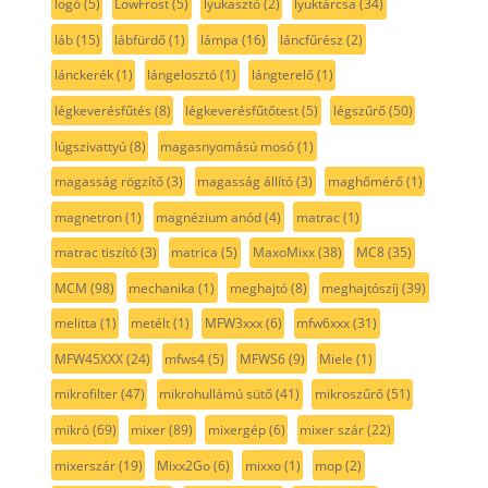
logó
(5)
LowFrost
(5)
lyukasztó
(2)
lyuktárcsa
(34)
láb
(15)
lábfürdő
(1)
lámpa
(16)
láncfűrész
(2)
lánckerék
(1)
lángelosztó
(1)
lángterelő
(1)
légkeverésfűtés
(8)
légkeverésfűtőtest
(5)
légszűrő
(50)
lúgszivattyú
(8)
magasnyomású mosó
(1)
magasság rögzítő
(3)
magasság állító
(3)
maghőmérő
(1)
magnetron
(1)
magnézium anód
(4)
matrac
(1)
matrac tiszító
(3)
matrica
(5)
MaxoMixx
(38)
MC8
(35)
MCM
(98)
mechanika
(1)
meghajtó
(8)
meghajtószíj
(39)
melitta
(1)
metélt
(1)
MFW3xxx
(6)
mfw6xxx
(31)
MFW45XXX
(24)
mfws4
(5)
MFWS6
(9)
Miele
(1)
mikrofilter
(47)
mikrohullámú sütő
(41)
mikroszűrő
(51)
mikró
(69)
mixer
(89)
mixergép
(6)
mixer szár
(22)
mixerszár
(19)
Mixx2Go
(6)
mixxo
(1)
mop
(2)