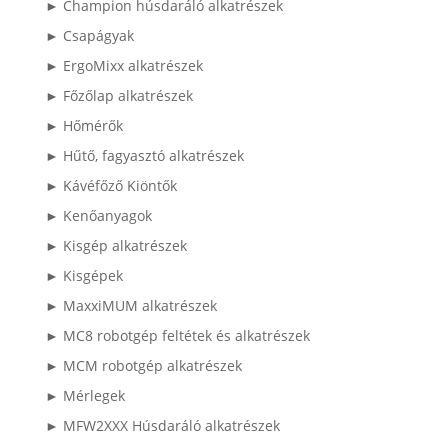
► Champion húsdaráló alkatrészek
► Csapágyak
► ErgoMixx alkatrészek
► Főzőlap alkatrészek
► Hőmérők
► Hűtő, fagyasztó alkatrészek
► Kávéfőző Kiöntők
► Kenőanyagok
► Kisgép alkatrészek
► Kisgépek
► MaxxiMUM alkatrészek
► MC8 robotgép feltétek és alkatrészek
► MCM robotgép alkatrészek
► Mérlegek
► MFW2XXX Húsdaráló alkatrészek