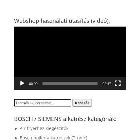
Webshop használati utasítás (videó):
Videólejátszó
00:00
02:47
Keresés
Keresés
a
következőre:
BOSCH / SIEMENS alkatrész kategóriák:
► Air fryerhez kiegészítők
► Bosch bojler alkatrészek (Tronic)