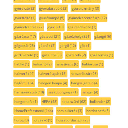
gyerekzár
(2)
gyorsdaraboló
(2)
gyorstokmány
(3)
gyorstöltő
(1)
gyúrókampó
(5)
gyümölcscentrifuga
(12)
gyümölcsprés
(22)
gyűrű
(10)
gáz csatlakozó
(3)
gázrózsa
(17)
gáztepsi
(21)
gáztűzhely
(321)
gázégő
(6)
gégecső
(23)
gépház
(5)
görgő
(12)
gőz
(1)
gőzkivezető
(1)
gőzsütő
(33)
gőzterelő
(2)
gőzállomás
(1)
habkő
(1)
habosító
(2)
habszivacs
(6)
habtárcsa
(1)
habverő
(46)
habverőlapát
(18)
habverőszár
(28)
hajtómű
(34)
halogén lámpa
(4)
hangszigetelő
(4)
harmonikacső
(10)
hasábburgonya
(1)
henger
(4)
hengerkefe
(1)
HEPA
(48)
hepa szűrő
(62)
hollander
(2)
HomeProfessional
(144)
homlokkerék
(3)
hordozható
(5)
horog
(3)
horzsakő
(1)
hosszbordás szíj
(28)