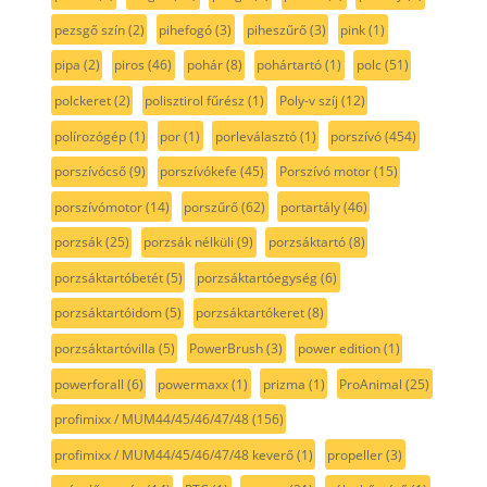
pezsgő szín
(2)
pihefogó
(3)
piheszűrő
(3)
pink
(1)
pipa
(2)
piros
(46)
pohár
(8)
pohártartó
(1)
polc
(51)
polckeret
(2)
polisztirol fűrész
(1)
Poly-v szíj
(12)
polírozógép
(1)
por
(1)
porleválasztó
(1)
porszívó
(454)
porszívócső
(9)
porszívókefe
(45)
Porszívó motor
(15)
porszívómotor
(14)
porszűrő
(62)
portartály
(46)
porzsák
(25)
porzsák nélküli
(9)
porzsáktartó
(8)
porzsáktartóbetét
(5)
porzsáktartóegység
(6)
porzsáktartóidom
(5)
porzsáktartókeret
(8)
porzsáktartóvilla
(5)
PowerBrush
(3)
power edition
(1)
powerforall
(6)
powermaxx
(1)
prizma
(1)
ProAnimal
(25)
profimixx / MUM44/45/46/47/48
(156)
profimixx / MUM44/45/46/47/48 keverő
(1)
propeller
(3)