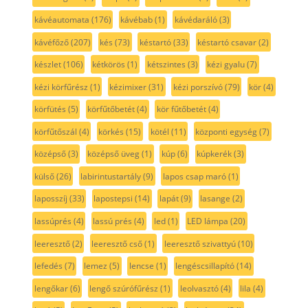
kávéautomata
(176)
kávébab
(1)
kávédaráló
(3)
kávéfőző
(207)
kés
(73)
késtartó
(33)
késtartó csavar
(2)
készlet
(106)
kétkörös
(1)
kétszintes
(3)
kézi gyalu
(7)
kézi körfűrész
(1)
kézimixer
(31)
kézi porszívó
(79)
kör
(4)
körfütés
(5)
körfűtőbetét
(4)
kör fűtőbetét
(4)
körfűtőszál
(4)
körkés
(15)
kötél
(11)
központi egység
(7)
középső
(3)
középső üveg
(1)
kúp
(6)
kúpkerék
(3)
külső
(26)
labirintustartály
(9)
lapos csap maró
(1)
laposszíj
(33)
lapostepsi
(14)
lapát
(9)
lasange
(2)
lassúprés
(4)
lassú prés
(4)
led
(1)
LED lámpa
(20)
leeresztő
(2)
leeresztő cső
(1)
leeresztő szivattyú
(10)
lefedés
(7)
lemez
(5)
lencse
(1)
lengéscsillapító
(14)
lengőkar
(6)
lengő szúrófűrész
(1)
leolvasztó
(4)
lila
(4)