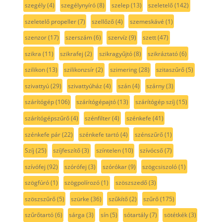
szegély
(4)
szegélynyíró
(8)
szelep
(13)
szeletelő
(142)
szeletelő propeller
(7)
szellőző
(4)
szemeskávé
(1)
szenzor
(17)
szerszám
(6)
szervíz
(9)
szett
(47)
szikra
(11)
szikrafej
(2)
szikragyűjtó
(8)
szikráztató
(6)
szilikon
(13)
szilikonzsír
(2)
szimering
(28)
szitaszűrő
(5)
szivattyú
(29)
szivattyúház
(4)
szán
(4)
szárny
(3)
szárítógép
(106)
szárítógépajtó
(13)
szárítógép szíj
(15)
szárítógépszűrő
(4)
szénfilter
(4)
szénkefe
(41)
szénkefe pár
(22)
szénkefe tartó
(4)
szénszűrő
(1)
Szíj
(25)
szíjfeszítő
(3)
színtelen
(10)
szívócső
(7)
szívófej
(92)
szórófej
(3)
szórókar
(9)
szögcsiszoló
(1)
szögfúró
(1)
szögpolírozó
(1)
szöszszedő
(3)
szöszszűrő
(5)
szürke
(36)
szűkítő
(2)
szűrő
(175)
szűrőtartó
(6)
sárga
(3)
sín
(5)
sótartály
(7)
sötétkék
(3)