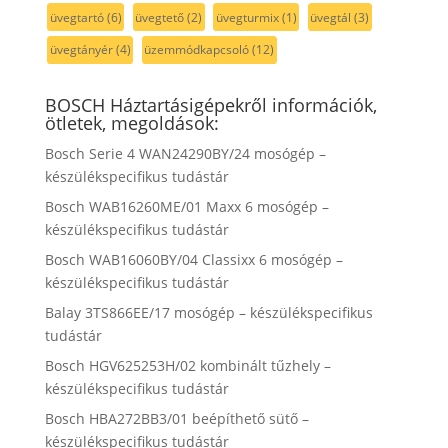
üvegtartó
(6)
üvegtető
(2)
üvegturmix
(1)
üvegtál
(3)
üvegtányér
(4)
üzemmódkapcsoló
(12)
BOSCH Háztartásigépekről információk,
ötletek, megoldások:
Bosch Serie 4 WAN24290BY/24 mosógép –
készülékspecifikus tudástár
Bosch WAB16260ME/01 Maxx 6 mosógép –
készülékspecifikus tudástár
Bosch WAB16060BY/04 Classixx 6 mosógép –
készülékspecifikus tudástár
Balay 3TS866EE/17 mosógép – készülékspecifikus
tudástár
Bosch HGV625253H/02 kombinált tűzhely –
készülékspecifikus tudástár
Bosch HBA272BB3/01 beépíthető sütő –
készülékspecifikus tudástár