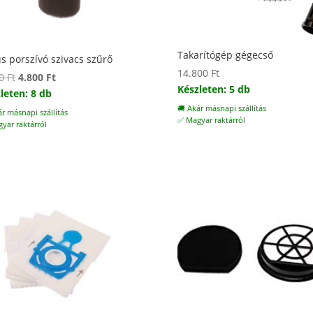
Takarítógép gégecső
s porszívó szivacs szűrő
14.800
Ft
Original
Current
00
Ft
4.800
Ft
Készleten: 5 db
price
price
leten: 8 db
was:
is:
🚚 Akár másnapi szállítás
ár másnapi szállítás
✅ Magyar raktárról
5.800 Ft.
4.800 Ft.
yar raktárról