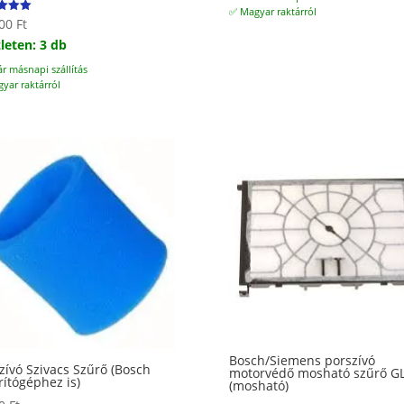
✅ Magyar raktárról
800
Ft
elés:
leten: 3 db
ár másnapi szállítás
yar raktárról
Bosch/Siemens porszívó
zívó Szivacs Szűrő (Bosch
motorvédő mosható szűrő G
rítógéphez is)
(mosható)