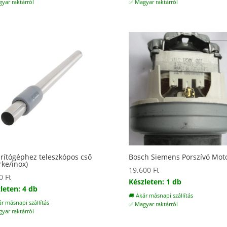
yar raktárról
✅ Magyar raktárról
rítógéphez teleszkópos cső
Bosch Siemens Porszívó Mot
rke/inox)
19.600
Ft
00
Ft
Készleten: 1 db
leten: 4 db
🚚 Akár másnapi szállítás
ár másnapi szállítás
✅ Magyar raktárról
yar raktárról