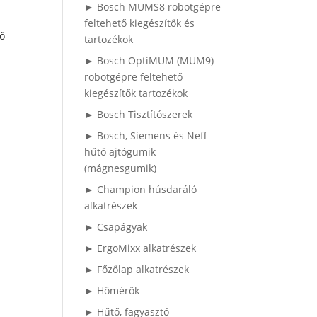
► Bosch MUMS8 robotgépre
feltehető kiegészítők és
ő
tartozékok
► Bosch OptiMUM (MUM9)
robotgépre feltehető
kiegészítők tartozékok
► Bosch Tisztítószerek
► Bosch, Siemens és Neff
hűtő ajtógumik
(mágnesgumik)
► Champion húsdaráló
alkatrészek
► Csapágyak
► ErgoMixx alkatrészek
► Főzőlap alkatrészek
► Hőmérők
► Hűtő, fagyasztó