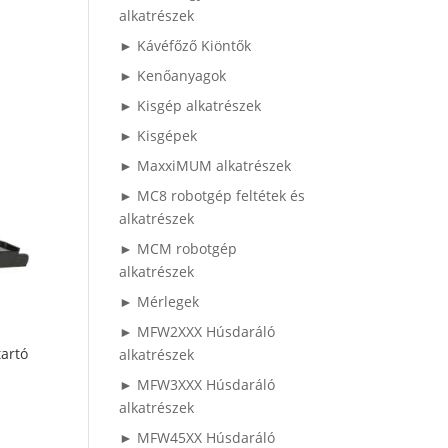
alkatrészek
► Kávéfőző Kiöntők
► Kenőanyagok
► Kisgép alkatrészek
► Kisgépek
► MaxxiMUM alkatrészek
► MC8 robotgép feltétek és
alkatrészek
► MCM robotgép
alkatrészek
► Mérlegek
► MFW2XXX Húsdaráló
artó
alkatrészek
► MFW3XXX Húsdaráló
alkatrészek
► MFW45XX Húsdaráló