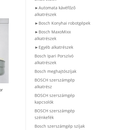
►Automata kávéfőző
alkatrészek
►Bosch Konyhai robotgépek
►Bosch MaxoMixx
alkatrészek
►Egyéb alkatrészek
Bosch Ipari Porszívó
alkatrészek
Bosch meghajtószíjak
BOSCH szerszámgép
alkatrész
or
BOSCH szerszámgép
kapcsolók
BOSCH szerszámgép
szénkefék
Bosch szerszámgép szíjak