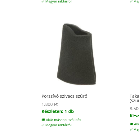
✅ Magyar raktárról
✅ Mag
Porszívó szivacs szűrő
Taka
(szü
1.800
Ft
8.5
Készleten: 1 db
Kész
🚚 Akár másnapi szállítás
🚚 Ak
✅ Magyar raktárról
✅ Mag