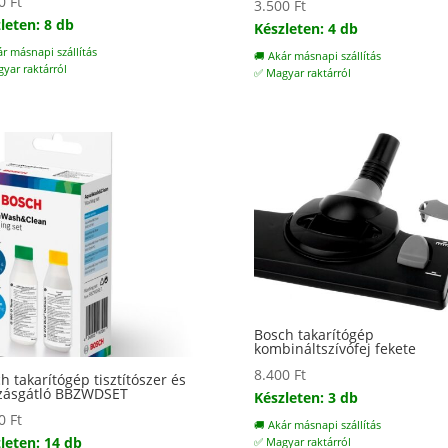
00
Ft
3.500
Ft
leten: 8 db
Készleten: 4 db
ár másnapi szállítás
🚚 Akár másnapi szállítás
yar raktárról
✅ Magyar raktárról
Bosch takarítógép
kombináltszívófej fekete
8.400
Ft
h takarítógép tisztítószer és
zásgátló BBZWDSET
Készleten: 3 db
00
Ft
🚚 Akár másnapi szállítás
leten: 14 db
✅ Magyar raktárról