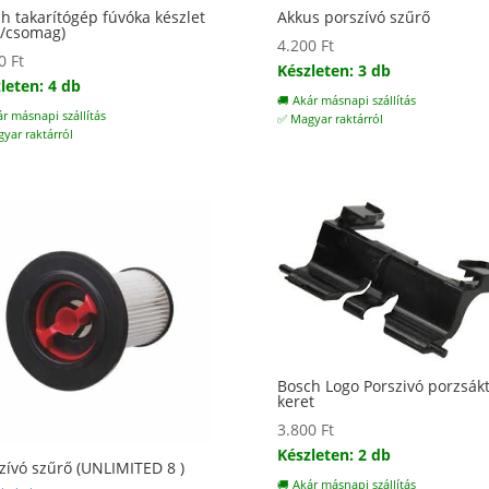
h takarítógép fúvóka készlet
Akkus porszívó szűrő
/csomag)
4.200
Ft
00
Ft
Készleten: 3 db
leten: 4 db
🚚 Akár másnapi szállítás
ár másnapi szállítás
✅ Magyar raktárról
yar raktárról
Bosch Logo Porszivó porzsákt
keret
3.800
Ft
Készleten: 2 db
zívó szűrő (UNLIMITED 8 )
🚚 Akár másnapi szállítás