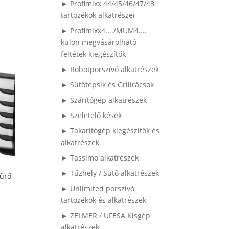
► Profimixx 44/45/46/47/48
tartozékok alkatrészei
► Profimixx4..../MUM4....
külön megvásárolható
feltétek kiegészítők
► Robotporszívó alkatrészek
► Sütőtepsik és Grillrácsok
► Szárítógép alkatrészek
► Szeletelő kések
► Takarítógép kiegészítők és
alkatrészek
► Tassimo alkatrészek
► Tűzhely / Sütő alkatrészek
űrő
► Unlimited porszívó
tartozékok és alkatrészek
► ZELMER / UFESA Kisgép
alkatrészek