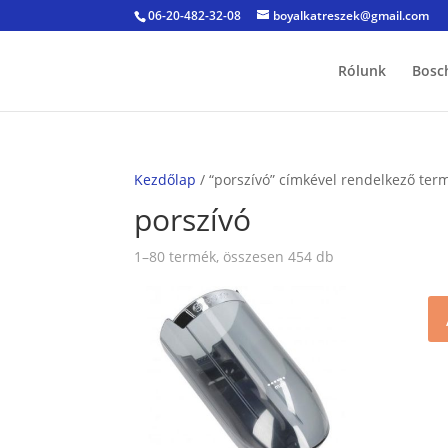
06-20-482-32-08
boyalkatreszek@gmail.com
Rólunk
Bosc
Kezdőlap
/ “porszívó” címkével rendelkező ter
porszívó
Sorted
1–80 termék, összesen 454 db
by
popularity