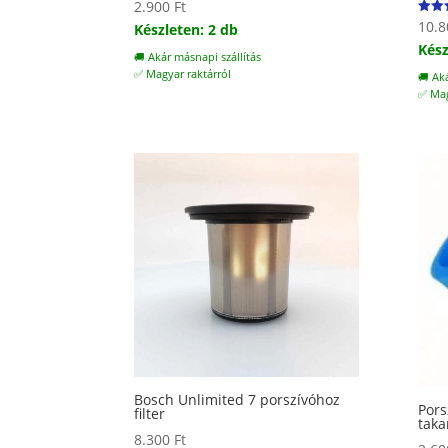
2.900
Ft
10.
Érték
Készleten: 2 db
5.00
Kész
/ 5
🚚 Akár másnapi szállítás
✅ Magyar raktárról
🚚 Ak
✅ Mag
Bosch Unlimited 7 porszívóhoz
Pors
filter
taka
8.300
Ft