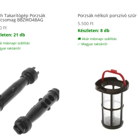
h Takarítógép Porzsák
Porzsák nélküli porszívó szűr
/csomag BBZWD4BAG
5.500
Ft
00
Ft
Készleten: 8 db
leten: 21 db
🚚 Akár másnapi szállítás
ár másnapi szállítás
✅ Magyar raktárról
yar raktárról