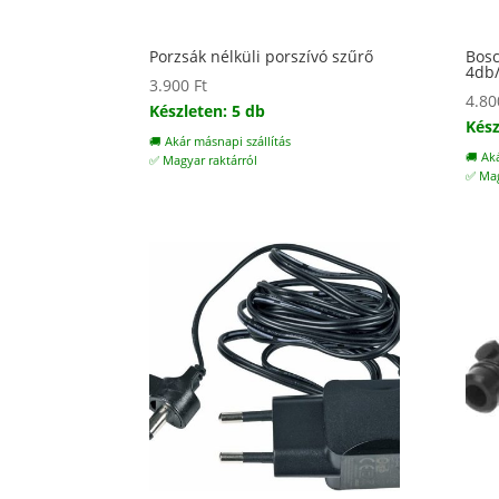
Porzsák nélküli porszívó szűrő
Bosc
4db
3.900
Ft
4.8
Készleten: 5 db
Kész
🚚 Akár másnapi szállítás
🚚 Ak
✅ Magyar raktárról
✅ Mag