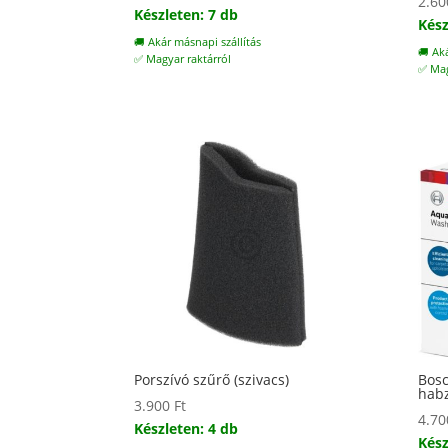
2.6
Készleten: 7 db
Kész
🚚 Akár másnapi szállítás
🚚 Ak
✅ Magyar raktárról
✅ Mag
Porszívó szűrő (szivacs)
Bosc
hab
3.900
Ft
4.7
Készleten: 4 db
Kész