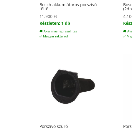
Bosch akkumlátoros porszívó
Bosc
töltő
(2db
11.900
Ft
4.1
Készleten: 1 db
Kész
🚚 Akár másnapi szállítás
🚚 Ak
✅ Magyar raktárról
✅ Mag
Porszívó szűrő
Pors