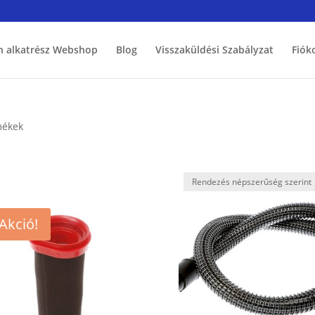
h alkatrész Webshop
Blog
Visszaküldési Szabályzat
Fiók
mékek
Akció!