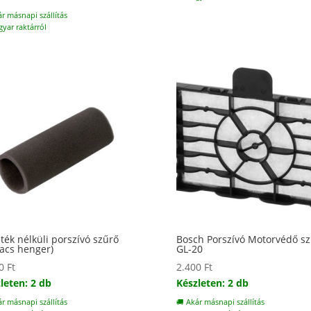
ár másnapi szállítás
yar raktárról
ték nélküli porszívó szűrő
Bosch Porszívó Motorvédő sz
vacs henger)
GL-20
00
Ft
2.400
Ft
leten: 2 db
Készleten: 2 db
ár másnapi szállítás
🚚 Akár másnapi szállítás