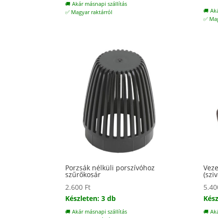
🚚 Akár másnapi szállítás
🚚 Ak
✅ Magyar raktárról
✅ Mag
Porzsák nélküli porszívóhoz
Veze
szűrőkosár
(szi
2.600
Ft
5.4
Készleten: 3 db
Kész
🚚 Akár másnapi szállítás
🚚 Ak