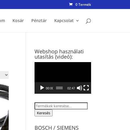
0 Termék
om
Kosár
Pénztár
Kapcsolat
Webshop használati
utasítás (videó):
Videólejátszó
00:00
02:47
Keresés
a
Keresés
következőre:
BOSCH / SIEMENS