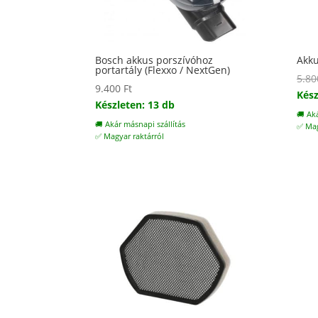
Bosch akkus porszívóhoz
Akku
portartály (Flexxo / NextGen)
5.8
9.400
Ft
Kész
Készleten: 13 db
🚚 Ak
🚚 Akár másnapi szállítás
✅ Mag
✅ Magyar raktárról