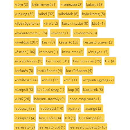
krém
(2)
krémkeverő
(1)
krómozott
(2)
kulacs
(13)
kuplung
(52)
kábel
(32)
kábeldob
(8)
kábelköteg
(5)
kábelrögzítő
(2)
kárpit
(2)
kárpit tisztító
(8)
kávé
(1)
kávéautomata
(176)
kávébab
(1)
kávédaráló
(3)
kávéfőző
(207)
kés
(73)
késtartó
(33)
késtartó csavar
(2)
készlet
(106)
kétkörös
(1)
kétszintes
(3)
kézi gyalu
(7)
kézi körfűrész
(1)
kézimixer
(31)
kézi porszívó
(79)
kör
(4)
körfütés
(5)
körfűtőbetét
(4)
kör fűtőbetét
(4)
körfűtőszál
(4)
körkés
(15)
kötél
(11)
központi egység
(7)
középső
(3)
középső üveg
(1)
kúp
(6)
kúpkerék
(3)
külső
(26)
labirintustartály
(9)
lapos csap maró
(1)
laposszíj
(33)
lapostepsi
(14)
lapát
(9)
lasange
(2)
lassúprés
(4)
lassú prés
(4)
led
(1)
LED lámpa
(20)
leeresztő
(2)
leeresztő cső
(1)
leeresztő szivattyú
(10)