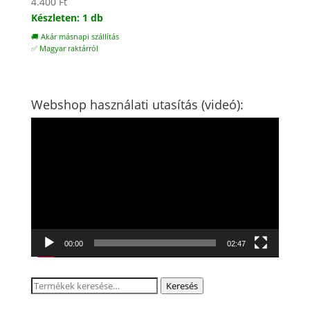
4.400
Ft
Készleten: 1 db
🚚 Akár másnapi szállítás
✅ Magyar raktárról
Webshop használati utasítás (videó):
Videólejátszó
00:00
02:47
Keresés
Keresés
a