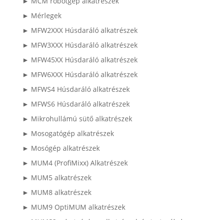
► MCM robotgép alkatrészek
► Mérlegek
► MFW2XXX Húsdaráló alkatrészek
► MFW3XXX Húsdaráló alkatrészek
► MFW45XX Húsdaráló alkatrészek
► MFW6XXX Húsdaráló alkatrészek
► MFWS4 Húsdaráló alkatrészek
► MFWS6 Húsdaráló alkatrészek
► Mikrohullámú sütő alkatrészek
► Mosogatógép alkatrészek
► Mosógép alkatrészek
► MUM4 (ProfiMixx) Alkatrészek
► MUM5 alkatrészek
► MUM8 alkatrészek
► MUM9 OptiMUM alkatrészek