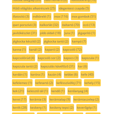
Hűtő világítás alkatrészek
(25)
idegentest csapda
(5)
illatosító
(3)
indítórelé
(1)
inox
(116)
inox gombok
(51)
ipari porszívó
(3)
italkorlát
(32)
italtartó
(70)
izzó
(13)
javítókészlet
(31)
jobb oldali
(18)
Jura
(1)
jégaprító
(1)
jégkocka készítő
(2)
jégkocka tartó
(2)
kampó
(7)
kanna
(1)
kanál
(2)
kaparó
(2)
kapcsoló
(72)
kapcsolórúd
(4)
kapcsoló sor
(2)
kapocs
(3)
kapszula
(1)
kapszula tartó
(2)
kapszulás kávéfőző
(31)
kar
(6)
kardán
(1)
karóra
(1)
kazán
(4)
kebbe
(6)
kefe
(40)
kefelemez
(1)
kefetartó
(2)
kefésszívófej
(71)
kehely
(15)
kek
(21)
kelesztő tál
(1)
kendő
(1)
kenőanyag
(4)
keret
(17)
kerámia
(3)
kerámialap
(9)
kerámiaszelep
(2)
kerék
(28)
keskeny
(1)
keskeny tepsi
(2)
keverőgép
(1)