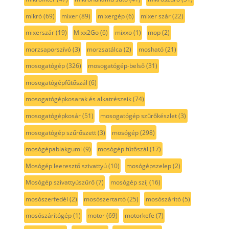
mikró
(69)
mixer
(89)
mixergép
(6)
mixer szár
(22)
mixerszár
(19)
Mixx2Go
(6)
mixxo
(1)
mop
(2)
morzsaporszívó
(3)
morzsatálca
(2)
mosható
(21)
mosogatógép
(326)
mosogatógép-belső
(31)
mosogatógépfűtőszál
(6)
mosogatógépkosarak és alkatrészeik
(74)
mosogatógépkosár
(51)
mosogatógép szűrőkészlet
(3)
mosogatógép szűrőszett
(3)
mosógép
(298)
mosógépablakgumi
(9)
mosógép fűtőszál
(17)
Mosógép leeresztő szivattyú
(10)
mosógépszelep
(2)
Mosógép szivattyúszűrő
(7)
mosógép szíj
(16)
mosószerfedél
(2)
mosószertartó
(25)
mosószárító
(5)
mosószárítógép
(1)
motor
(69)
motorkefe
(7)