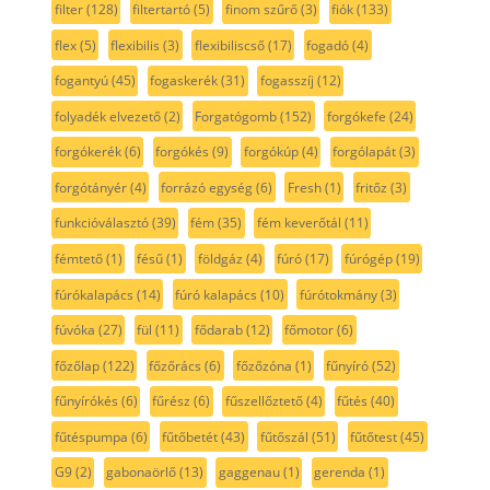
filter
(128)
filtertartó
(5)
finom szűrő
(3)
fiók
(133)
flex
(5)
flexibilis
(3)
flexibiliscső
(17)
fogadó
(4)
fogantyú
(45)
fogaskerék
(31)
fogasszíj
(12)
folyadék elvezető
(2)
Forgatógomb
(152)
forgókefe
(24)
forgókerék
(6)
forgókés
(9)
forgókúp
(4)
forgólapát
(3)
forgótányér
(4)
forrázó egység
(6)
Fresh
(1)
fritőz
(3)
funkcióválasztó
(39)
fém
(35)
fém keverőtál
(11)
fémtető
(1)
fésű
(1)
földgáz
(4)
fúró
(17)
fúrógép
(19)
fúrókalapács
(14)
fúró kalapács
(10)
fúrótokmány
(3)
fúvóka
(27)
fül
(11)
fődarab
(12)
főmotor
(6)
főzőlap
(122)
főzőrács
(6)
főzőzóna
(1)
fűnyíró
(52)
fűnyírókés
(6)
fűrész
(6)
fűszellőztető
(4)
fűtés
(40)
fűtéspumpa
(6)
fűtőbetét
(43)
fűtőszál
(51)
fűtőtest
(45)
G9
(2)
gabonaörlő
(13)
gaggenau
(1)
gerenda
(1)