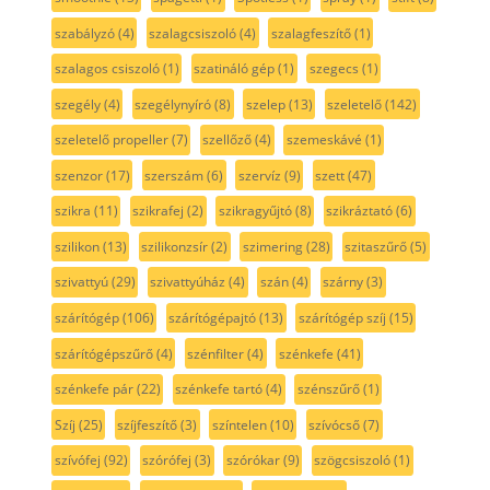
szabályzó
(4)
szalagcsiszoló
(4)
szalagfeszítő
(1)
szalagos csiszoló
(1)
szatináló gép
(1)
szegecs
(1)
szegély
(4)
szegélynyíró
(8)
szelep
(13)
szeletelő
(142)
szeletelő propeller
(7)
szellőző
(4)
szemeskávé
(1)
szenzor
(17)
szerszám
(6)
szervíz
(9)
szett
(47)
szikra
(11)
szikrafej
(2)
szikragyűjtó
(8)
szikráztató
(6)
szilikon
(13)
szilikonzsír
(2)
szimering
(28)
szitaszűrő
(5)
szivattyú
(29)
szivattyúház
(4)
szán
(4)
szárny
(3)
szárítógép
(106)
szárítógépajtó
(13)
szárítógép szíj
(15)
szárítógépszűrő
(4)
szénfilter
(4)
szénkefe
(41)
szénkefe pár
(22)
szénkefe tartó
(4)
szénszűrő
(1)
Szíj
(25)
szíjfeszítő
(3)
színtelen
(10)
szívócső
(7)
szívófej
(92)
szórófej
(3)
szórókar
(9)
szögcsiszoló
(1)