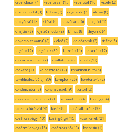
keverőlapát
(4)
keverőszár
(15)
keverőtál
(16)
kezelő
(2)
kezelő modul
(3)
kidobó
(3)
kiegészítő
(7)
kifolyó
(8)
kifolyócső
(13)
kifúvó
(6)
kifúvórács
(6)
kihajtád
(1)
kihajtás
(8)
kijelző modul
(2)
kilincs
(8)
kinyomó
(4)
kinyomó szivattyú
(8)
kioldó
(2)
kioldógomb
(2)
kisflex
(5)
kisgép
(12)
kisgépek
(39)
kiskefe
(11)
kiskerék
(17)
kis sarokköszörű
(2)
kisállatszőr
(6)
kiöntő
(13)
kockázó
(11)
kolbásztöltő
(12)
kombinált hűtő
(8)
kombináltszívófej
(39)
komplett
(29)
kondenzvíz
(2)
kondenzátor
(8)
konyhagépek
(9)
konzol
(3)
kopó alkatrész készlet
(1)
koronafűtés
(4)
korong
(34)
koszorú fűtőszál
(4)
kosár
(9)
kosáralkatrész
(37)
kosárcsapágy
(10)
kosárgörgő
(15)
kosárkerék
(21)
kosárműanyag
(18)
kosárrögzítő
(13)
kosársín
(1)