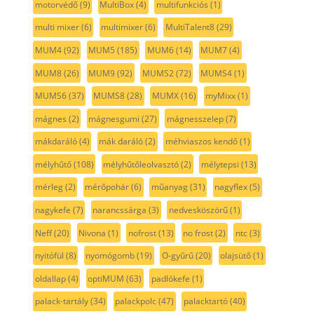
motorvédő
(9)
MultiBox
(4)
multifunkciós
(1)
multi mixer
(6)
multimixer
(6)
MultiTalent8
(29)
MUM4
(92)
MUM5
(185)
MUM6
(14)
MUM7
(4)
MUM8
(26)
MUM9
(92)
MUMS2
(72)
MUMS4
(1)
MUMS6
(37)
MUMS8
(28)
MUMX
(16)
myMixx
(1)
mágnes
(2)
mágnesgumi
(27)
mágnesszelep
(7)
mákdaráló
(4)
mák daráló
(2)
méhviaszos kendő
(1)
mélyhűtő
(108)
mélyhűtőleolvasztó
(2)
mélytepsi
(13)
mérleg
(2)
mérőpohár
(6)
műanyag
(31)
nagyflex
(5)
nagykefe
(7)
narancssárga
(3)
nedvesköszörű
(1)
Neff
(20)
Nivona
(1)
nofrost
(13)
no frost
(2)
ntc
(3)
nyitófül
(8)
nyomógomb
(19)
O-gyűrű
(20)
olajsütő
(1)
oldallap
(4)
optiMUM
(63)
padlókefe
(1)
palack-tartály
(34)
palackpolc
(47)
palacktartó
(40)