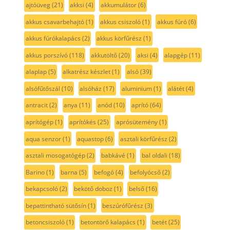
ajtóüveg
(21)
akksi
(4)
akkumulátor
(6)
akkus csavarbehajtó
(1)
akkus csiszoló
(1)
akkus fúró
(6)
akkus fúrókalapács
(2)
akkus körfűrész
(1)
akkus porszívó
(118)
akkutöltő
(20)
aksi
(4)
alapgép
(11)
alaplap
(5)
alkatrész készlet
(1)
alsó
(39)
alsófűtőszál
(10)
alsóház
(17)
aluminium
(1)
alátét
(4)
antracit
(2)
anya
(11)
anód
(10)
aprító
(64)
aprítógép
(1)
aprítókés
(25)
aprósütemény
(1)
aqua senzor
(1)
aquastop
(6)
asztali körfűrész
(2)
asztali mosogatógép
(2)
babkávé
(1)
bal oldali
(18)
Barino
(1)
barna
(5)
befogó
(4)
befolyócső
(2)
bekapcsoló
(2)
bekötő doboz
(1)
belső
(16)
bepattintható sütősín
(1)
beszúrófűrész
(3)
betoncsiszoló
(1)
betontörő kalapács
(1)
betét
(25)