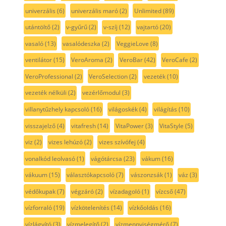
univerzális
(6)
univerzális maró
(2)
Unlimited
(89)
utántöltő
(2)
v-gyűrű
(2)
v-szíj
(12)
vajtartó
(20)
vasaló
(13)
vasalódeszka
(2)
VeggieLove
(8)
ventilátor
(15)
VeroAroma
(2)
VeroBar
(42)
VeroCafe
(2)
VeroProfessional
(2)
VeroSelection
(2)
vezeték
(10)
vezeték nélküli
(2)
vezérlőmodul
(3)
villanytűzhely kapcsoló
(16)
világoskék
(4)
világítás
(10)
visszajelző
(4)
vitafresh
(14)
VitaPower
(3)
VitaStyle
(5)
viz
(2)
vizes lehúzó
(2)
vizes szívófej
(4)
vonalkód leolvasó
(1)
vágótárcsa
(23)
vákum
(16)
vákuum
(15)
választókapcsoló
(7)
vászonzsák
(1)
váz
(3)
védőkupak
(7)
végzáró
(2)
vízadagoló
(1)
vízcső
(47)
vízforraló
(19)
vízkötelenítés
(14)
vízkőoldás
(16)
vízlágyító
(3)
vízmelegítő
(2)
vízmennyiségmérő
(7)