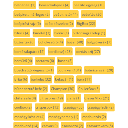
betöltő tál
(1)
beverőkalapács
(4)
beállító egység
(10)
beépített mérleges
(2)
beépíthető
(44)
beépítés
(20)
beépítési rajz
(6)
beőblítőszelep
(2)
BigBox
(22)
bilincs
(4)
bimetál
(3)
bionic
(1)
biztonsági szelep
(1)
biztosíték
(6)
boholyszűrő
(4)
bojler
(40)
bolygókerék
(7)
bontókalapács
(12)
bordásszíj
(28)
bordás szíj
(27)
borhűtő
(4)
bortartó
(6)
bosch
(3)
Bosch sütő kiegészítő
(1)
botmixer
(101)
botmixerszár
(20)
Brita
(6)
burkolat
(32)
békazár
(1)
búra
(11)
bútor tisztító kefe
(2)
Champion
(30)
ChillerBox
(5)
chillersafe
(4)
citrusprés
(19)
claris
(1)
CleverMixx
(21)
coolbox
(2)
crisperbox
(13)
csapágy
(55)
csapágyfedél
(2)
csapágy készlet
(4)
csapágypersely
(1)
csatlakozás
(2)
csatlakozó
(14)
csavar
(9)
csavarozó
(2)
csavartakaró
(5)