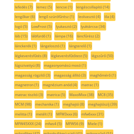
lefedés
(7)
lemez
(5)
lencse
(1)
lengéscsillapító
(14)
lengőkar
(6)
lengő szúrófűrész
(1)
leolvasztó
(4)
lila
(4)
logó
(5)
LowFrost
(5)
lyukasztó
(2)
lyuktárcsa
(34)
láb
(15)
lábfürdő
(1)
lámpa
(16)
láncfűrész
(2)
lánckerék
(1)
lángelosztó
(1)
lángterelő
(1)
légkeverésfűtés
(8)
légkeverésfűtőtest
(5)
légszűrő
(50)
lúgszivattyú
(8)
magasnyomású mosó
(1)
magasság rögzítő
(3)
magasság állító
(3)
maghőmérő
(1)
magnetron
(1)
magnézium anód
(4)
matrac
(1)
matrac tiszító
(3)
matrica
(5)
MaxoMixx
(38)
MC8
(35)
MCM
(98)
mechanika
(1)
meghajtó
(8)
meghajtószíj
(39)
melitta
(1)
metélt
(1)
MFW3xxx
(6)
mfw6xxx
(31)
MFW45XXX
(24)
mfws4
(5)
MFWS6
(9)
Miele
(1)
mikrofilter
(47)
mikrohullámú sütő
(41)
mikroszűrő
(51)