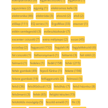
edénytartórács
(6)
egyenecsiszoló
(1)
egykörös
(1)
egyszintes
(2)
egység
(1)
elektromos kefe
(3)
elektronika
(46)
elektróda
(3)
elosztó
(2)
első
(2)
előlap
(111)
EQ series
(1)
ErgoMixx
(33)
etazser
(1)
etilén semlegesítő
(3)
evőeszközkosár
(7)
excenter csiszoló
(7)
extra mélytepsi
(2)
ezüst
(45)
ezüstlap
(2)
fagyasztó
(152)
fagylalt
(4)
fagylaltkészítő
(6)
fal csiszoló
(1)
falhoronymaró
(1)
falitartó
(3)
fali töltő
(2)
falmaró
(1)
fedeles
(1)
fedél
(158)
fehér
(215)
fehér gombok
(49)
fejező fűrész
(1)
fekete
(194)
fekete gombok
(19)
felfüggesztés
(2)
felmosó
(5)
felső
(36)
felsőfűtőszál
(12)
felsőház
(7)
felső házrész
(8)
felsőmaró
(3)
feltét
(65)
felújító készlet
(15)
felültöltős mosógép
(5)
feszítő emelő
(1)
filc
(3)