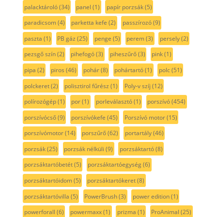
palacktároló
(34)
panel
(1)
papír porzsák
(5)
paradicsom
(4)
parketta kefe
(2)
passzírozó
(9)
paszta
(1)
PB gáz
(25)
penge
(5)
perem
(3)
persely
(2)
pezsgő szín
(2)
pihefogó
(3)
piheszűrő
(3)
pink
(1)
pipa
(2)
piros
(46)
pohár
(8)
pohártartó
(1)
polc
(51)
polckeret
(2)
polisztirol fűrész
(1)
Poly-v szíj
(12)
polírozógép
(1)
por
(1)
porleválasztó
(1)
porszívó
(454)
porszívócső
(9)
porszívókefe
(45)
Porszívó motor
(15)
porszívómotor
(14)
porszűrő
(62)
portartály
(46)
porzsák
(25)
porzsák nélküli
(9)
porzsáktartó
(8)
porzsáktartóbetét
(5)
porzsáktartóegység
(6)
porzsáktartóidom
(5)
porzsáktartókeret
(8)
porzsáktartóvilla
(5)
PowerBrush
(3)
power edition
(1)
powerforall
(6)
powermaxx
(1)
prizma
(1)
ProAnimal
(25)