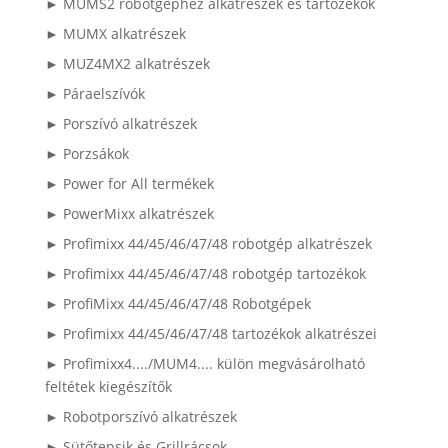
► MUMS2 robotgéphez alkatrészek és tartozékok
► MUMX alkatrészek
► MUZ4MX2 alkatrészek
► Páraelszívók
► Porszívó alkatrészek
► Porzsákok
► Power for All termékek
► PowerMixx alkatrészek
► Profimixx 44/45/46/47/48 robotgép alkatrészek
► Profimixx 44/45/46/47/48 robotgép tartozékok
► ProfiMixx 44/45/46/47/48 Robotgépek
► Profimixx 44/45/46/47/48 tartozékok alkatrészei
► Profimixx4..../MUM4.... külön megvásárolható
feltétek kiegészítők
► Robotporszívó alkatrészek
► Sütőtepsik és Grillrácsok