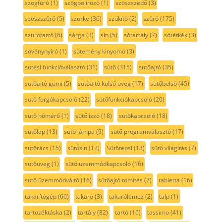
szögfúró
(1)
szögpolírozó
(1)
szöszszedő
(3)
szöszszűrő
(5)
szürke
(36)
szűkítő
(2)
szűrő
(175)
szűrőtartó
(6)
sárga
(3)
sín
(5)
sótartály
(7)
sötétkék
(3)
sövénynyíró
(1)
sütemény kinyomó
(3)
sütési funkcióválasztó
(31)
sütő
(315)
sütőajtó
(35)
sütőajtó gumi
(5)
sütőajtó külső üveg
(17)
sütőbelső
(45)
sütő forgókapcsoló
(22)
sütőfunkciókapcsoló
(20)
sütő hőmérő
(1)
sütő izzó
(18)
sütőkapcsoló
(18)
sütőlap
(13)
sütő lámpa
(9)
sütő programválasztó
(17)
sütőrács
(15)
sütősín
(12)
Sütőtepsi
(13)
sütő világítás
(7)
sütőüveg
(1)
sütő üzemmódkapcsoló
(16)
sütő üzemmódváltó
(16)
sűtőajtó tömítés
(7)
tabletta
(16)
takarítógép
(66)
takaró
(3)
takarólemez
(2)
talp
(1)
tartozéktáska
(2)
tartály
(82)
tartó
(16)
tassimo
(41)