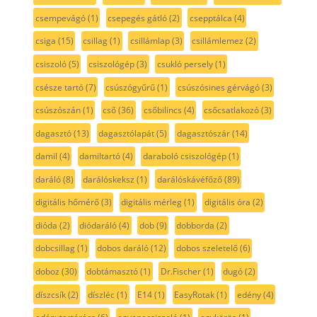
csempevágó
(1)
csepegés gátló
(2)
csepptálca
(4)
csiga
(15)
csillag
(1)
csillámlap
(3)
csillámlemez
(2)
csiszoló
(5)
csiszológép
(3)
csukló persely
(1)
csésze tartó
(7)
csúszógyűrű
(1)
csúszósines gérvágó
(3)
csúszószán
(1)
cső
(36)
csőbilincs
(4)
csőcsatlakozó
(3)
dagasztó
(13)
dagasztólapát
(5)
dagasztószár
(14)
damil
(4)
damiltartó
(4)
daraboló csiszológép
(1)
daráló
(8)
darálóskeksz
(1)
darálóskávéfőző
(89)
digitális hőmérő
(3)
digitális mérleg
(1)
digitális óra
(2)
dióda
(2)
diódaráló
(4)
dob
(9)
dobborda
(2)
dobcsillag
(1)
dobos daráló
(12)
dobos szeletelő
(6)
doboz
(30)
dobtámasztó
(1)
Dr.Fischer
(1)
dugó
(2)
díszcsík
(2)
díszléc
(1)
E14
(1)
EasyRotak
(1)
edény
(4)