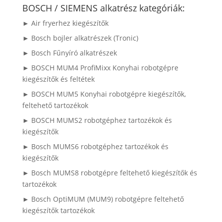
következőre:
BOSCH / SIEMENS alkatrész kategóriák:
► Air fryerhez kiegészítők
► Bosch bojler alkatrészek (Tronic)
► Bosch Fűnyíró alkatrészek
► BOSCH MUM4 ProfiMixx Konyhai robotgépre
kiegészítők és feltétek
► BOSCH MUM5 Konyhai robotgépre kiegészítők,
feltehető tartozékok
► BOSCH MUMS2 robotgéphez tartozékok és
kiegészítők
► Bosch MUMS6 robotgéphez tartozékok és
kiegészítők
► Bosch MUMS8 robotgépre feltehető kiegészítők és
tartozékok
► Bosch OptiMUM (MUM9) robotgépre feltehető
kiegészítők tartozékok