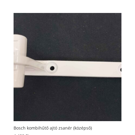
Bosch kombihűtő ajtó zsanér (középső)