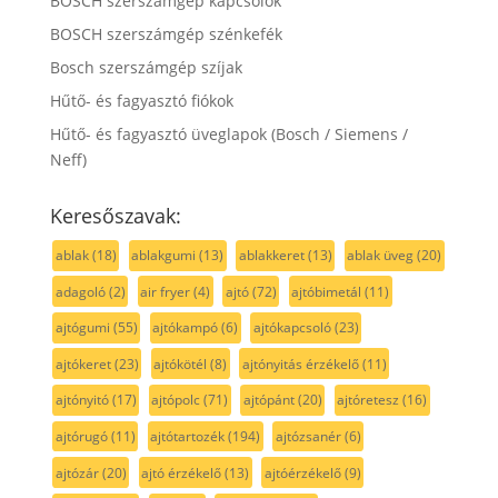
BOSCH szerszámgép kapcsolók
BOSCH szerszámgép szénkefék
Bosch szerszámgép szíjak
Hűtő- és fagyasztó fiókok
Hűtő- és fagyasztó üveglapok (Bosch / Siemens /
Neff)
Keresőszavak:
ablak
(18)
ablakgumi
(13)
ablakkeret
(13)
ablak üveg
(20)
adagoló
(2)
air fryer
(4)
ajtó
(72)
ajtóbimetál
(11)
ajtógumi
(55)
ajtókampó
(6)
ajtókapcsoló
(23)
ajtókeret
(23)
ajtókötél
(8)
ajtónyitás érzékelő
(11)
ajtónyitó
(17)
ajtópolc
(71)
ajtópánt
(20)
ajtóretesz
(16)
ajtórugó
(11)
ajtótartozék
(194)
ajtózsanér
(6)
ajtózár
(20)
ajtó érzékelő
(13)
ajtóérzékelő
(9)