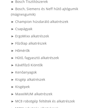
► Bosch Tisztítószerek
► Bosch, Siemens és Neff hűtő ajtógumik
(mágnesgumik)
► Champion húsdaráló alkatrészek
► Csapágyak
► ErgoMixx alkatrészek
► Főzőlap alkatrészek
► Hőmérők
► Hűtő, fagyasztó alkatrészek
► Kávéfőző Kiöntők
► Kenőanyagok
► Kisgép alkatrészek
► Kisgépek
► MaxxiMUM alkatrészek
► MC8 robotgép feltétek és alkatrészek