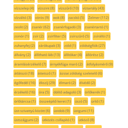
vízszelep
(4)
vízszint
(8)
vízszűrő
(10)
víztartály
(43)
vízváltó
(3)
vörös
(9)
wok
(8)
zacskó
(5)
Zelmer
(112)
zeolit
(2)
zsanér
(62)
zsanérfogadó
(3)
zsanértartó
(1)
zsinór
(1)
zsír
(2)
zsírfilter
(5)
zsírszűrő
(5)
zsírálló
(1)
zuhanyfej
(2)
zárókupak
(3)
zöld
(1)
zöldségfiók
(27)
állvány
(2)
állítható láb
(13)
állítókar
(4)
állórész
(2)
áramlásérzékelő
(7)
árnyékfúga maró
(2)
átfolyásmérő
(9)
átlátszó
(18)
áttetsző
(1)
ázsiai zöldség szeletelő
(6)
égőfedél
(16)
ékszíj
(29)
élmaró
(2)
élvédő
(2)
érzékelő
(16)
óra
(5)
öblítő adagoló
(3)
örlőkerék
(1)
örlőtárcsa
(1)
összeépítő keret
(1)
úszó
(5)
ürítő
(1)
üst-szivattyú között
(6)
üstdob
(9)
üstgumi
(11)
üstszájgumi
(2)
ütközés csillapító
(1)
ütköző
(8)