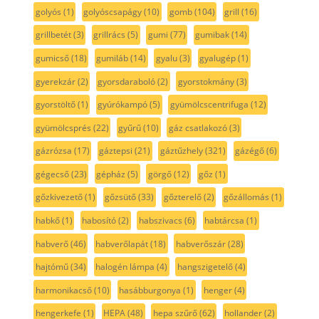
golyós
(1)
golyóscsapágy
(10)
gomb
(104)
grill
(16)
grillbetét
(3)
grillrács
(5)
gumi
(77)
gumibak
(14)
gumicső
(18)
gumiláb
(14)
gyalu
(3)
gyalugép
(1)
gyerekzár
(2)
gyorsdaraboló
(2)
gyorstokmány
(3)
gyorstöltő
(1)
gyúrókampó
(5)
gyümölcscentrifuga
(12)
gyümölcsprés
(22)
gyűrű
(10)
gáz csatlakozó
(3)
gázrózsa
(17)
gáztepsi
(21)
gáztűzhely
(321)
gázégő
(6)
gégecső
(23)
gépház
(5)
görgő
(12)
gőz
(1)
gőzkivezető
(1)
gőzsütő
(33)
gőzterelő
(2)
gőzállomás
(1)
habkő
(1)
habosító
(2)
habszivacs
(6)
habtárcsa
(1)
habverő
(46)
habverőlapát
(18)
habverőszár
(28)
hajtómű
(34)
halogén lámpa
(4)
hangszigetelő
(4)
harmonikacső
(10)
hasábburgonya
(1)
henger
(4)
hengerkefe
(1)
HEPA
(48)
hepa szűrő
(62)
hollander
(2)