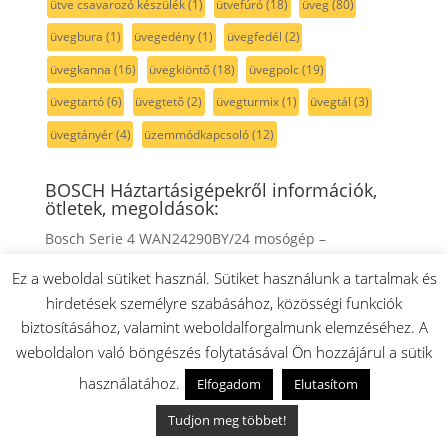
ütve csavarozó készülék
(1)
ütvefúró
(18)
üveg
(80)
üvegbura
(1)
üvegedény
(1)
üvegfedél
(2)
üvegkanna
(16)
üvegkiöntő
(18)
üvegpolc
(19)
üvegtartó
(6)
üvegtető
(2)
üvegturmix
(1)
üvegtál
(3)
üvegtányér
(4)
üzemmódkapcsoló
(12)
BOSCH Háztartásigépekről információk,
ötletek, megoldások:
Bosch Serie 4 WAN24290BY/24 mosógép –
készülékspecifikus tudástár
Ez a weboldal sütiket használ. Sütiket használunk a tartalmak és
Bosch WAB16260ME/01 Maxx 6 mosógép –
hirdetések személyre szabásához, közösségi funkciók
készülékspecifikus tudástár
biztosításához, valamint weboldalforgalmunk elemzéséhez. A
Bosch WAB16060BY/04 Classixx 6 mosógép –
weboldalon való böngészés folytatásával Ön hozzájárul a sütik
készülékspecifikus tudástár
használatához.
Elfogadom
Elutasítom
Balay 3TS866EE/17 mosógép – készülékspecifikus
tudástár
Tudjon meg többet!