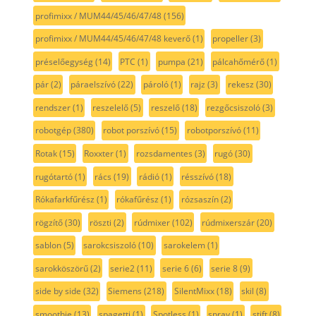
profimixx / MUM44/45/46/47/48
(156)
profimixx / MUM44/45/46/47/48 keverő
(1)
propeller
(3)
préselőegység
(14)
PTC
(1)
pumpa
(21)
pálcahőmérő
(1)
pár
(2)
páraelszívó
(22)
pároló
(1)
rajz
(3)
rekesz
(30)
rendszer
(1)
reszelelő
(5)
reszelő
(18)
rezgőcsiszoló
(3)
robotgép
(380)
robot porszívó
(15)
robotporszívó
(11)
Rotak
(15)
Roxxter
(1)
rozsdamentes
(3)
rugó
(30)
rugótartó
(1)
rács
(19)
rádió
(1)
résszívó
(18)
Rókafarkfűrész
(1)
rókafűrész
(1)
rózsaszín
(2)
rögzítő
(30)
röszti
(2)
rúdmixer
(102)
rúdmixerszár
(20)
sablon
(5)
sarokcsiszoló
(10)
sarokelem
(1)
sarokköszörű
(2)
serie2
(11)
serie 6
(6)
serie 8
(9)
side by side
(32)
Siemens
(218)
SilentMixx
(18)
skil
(8)
smoothie
(13)
spagetti
(1)
Spotless
(1)
spray
(1)
stift
(8)