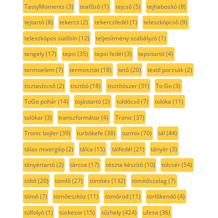
TastyMoments
(3)
teafőző
(1)
tejcső
(5)
tejhabosító
(8)
tejtartó
(8)
tekercs
(2)
tekercsfedél
(1)
teleszkópcső
(9)
teleszkópos sütősín
(12)
teljesítmény szabályzó
(1)
tengely
(17)
tepsi
(35)
tepsi fedél
(3)
tepsitartó
(4)
termoelem
(7)
termosztát
(18)
tető
(20)
textil porzsák
(2)
tisztavízcső
(2)
tisztító
(18)
tisztítószer
(31)
To Go
(3)
ToGo pohár
(14)
tojástartó
(2)
toldócső
(7)
tolóka
(11)
tolókar
(3)
transzformátor
(4)
Tronic
(37)
Tronic bojler
(39)
turbókefe
(38)
turmix
(70)
tál
(44)
tálas mixergép
(2)
tálca
(15)
tálfedél
(21)
tányér
(3)
tányértartó
(2)
tárcsa
(17)
tészta készítő
(10)
tölcsér
(54)
töltő
(20)
tömlő
(27)
tömítés
(132)
tömítőszalag
(7)
tömő
(7)
tömőeszköz
(11)
tömőrúd
(11)
törlőkendő
(4)
túlfolyó
(1)
tüskesor
(15)
tűzhely
(424)
ufesa
(36)