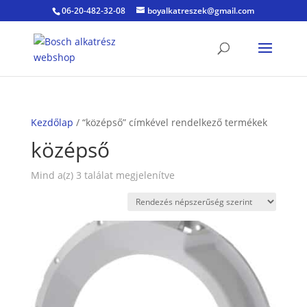
06-20-482-32-08
boyalkatreszek@gmail.com
Kezdőlap
/ “középső” címkével rendelkező termékek
középső
Sorted
Mind a(z) 3 találat megjelenítve
by
popularity