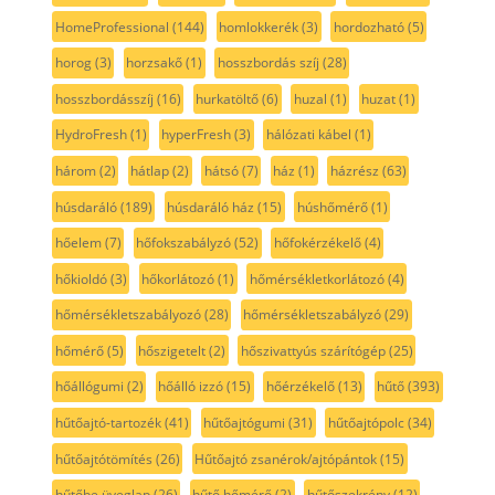
HomeProfessional
(144)
homlokkerék
(3)
hordozható
(5)
horog
(3)
horzsakő
(1)
hosszbordás szíj
(28)
hosszbordásszíj
(16)
hurkatöltő
(6)
huzal
(1)
huzat
(1)
HydroFresh
(1)
hyperFresh
(3)
hálózati kábel
(1)
három
(2)
hátlap
(2)
hátsó
(7)
ház
(1)
házrész
(63)
húsdaráló
(189)
húsdaráló ház
(15)
húshőmérő
(1)
hőelem
(7)
hőfokszabályzó
(52)
hőfokérzékelő
(4)
hőkioldó
(3)
hőkorlátozó
(1)
hőmérsékletkorlátozó
(4)
hőmérsékletszabályozó
(28)
hőmérsékletszabályzó
(29)
hőmérő
(5)
hőszigetelt
(2)
hőszivattyús szárítógép
(25)
hőállógumi
(2)
hőálló izzó
(15)
hőérzékelő
(13)
hűtő
(393)
hűtőajtó-tartozék
(41)
hűtőajtógumi
(31)
hűtőajtópolc
(34)
hűtőajtótömítés
(26)
Hűtőajtó zsanérok/ajtópántok
(15)
hűtőbe üveglap
(26)
hűtő hőmérő
(2)
hűtőszekrény
(12)