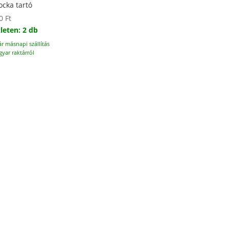
ocka tartó
00
Ft
leten: 2 db
ár másnapi szállítás
yar raktárról