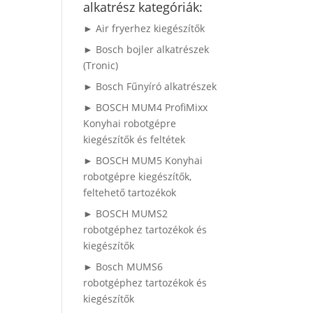
alkatrész kategóriák:
► Air fryerhez kiegészítők
► Bosch bojler alkatrészek
(Tronic)
► Bosch Fűnyíró alkatrészek
► BOSCH MUM4 ProfiMixx
Konyhai robotgépre
kiegészítők és feltétek
► BOSCH MUM5 Konyhai
robotgépre kiegészítők,
feltehető tartozékok
► BOSCH MUMS2
robotgéphez tartozékok és
kiegészítők
► Bosch MUMS6
robotgéphez tartozékok és
kiegészítők