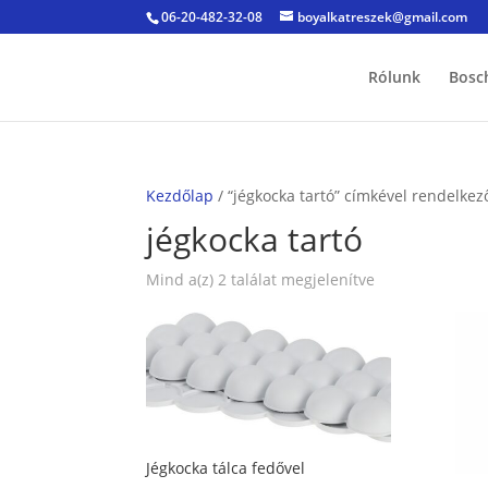
06-20-482-32-08
boyalkatreszek@gmail.com
Rólunk
Bosc
Kezdőlap
/ “jégkocka tartó” címkével rendelke
jégkocka tartó
Sorted
Mind a(z) 2 találat megjelenítve
by
popularity
Jégkocka tálca fedővel