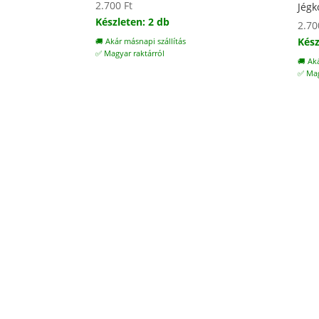
2.700
Ft
Jégk
Készleten: 2 db
2.7
Kész
🚚 Akár másnapi szállítás
✅ Magyar raktárról
🚚 Ak
✅ Mag