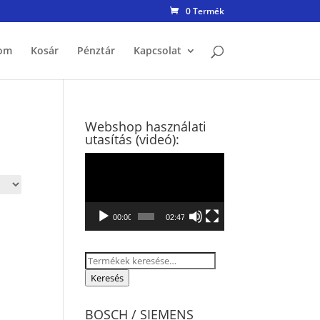
0 Termék
om
Kosár
Pénztár
Kapcsolat
Webshop használati
utasítás (videó):
Videólejátszó
00:00
02:47
Keresés
a
Keresés
következőre:
BOSCH / SIEMENS