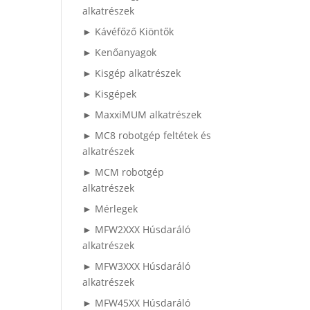
alkatrészek
► Kávéfőző Kiöntők
► Kenőanyagok
► Kisgép alkatrészek
► Kisgépek
► MaxxiMUM alkatrészek
► MC8 robotgép feltétek és
alkatrészek
► MCM robotgép
alkatrészek
► Mérlegek
► MFW2XXX Húsdaráló
alkatrészek
► MFW3XXX Húsdaráló
alkatrészek
► MFW45XX Húsdaráló