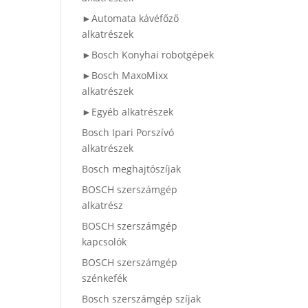
►Automata kávéfőző
alkatrészek
►Bosch Konyhai robotgépek
►Bosch MaxoMixx
alkatrészek
►Egyéb alkatrészek
Bosch Ipari Porszívó
alkatrészek
Bosch meghajtószíjak
BOSCH szerszámgép
alkatrész
BOSCH szerszámgép
kapcsolók
BOSCH szerszámgép
szénkefék
Bosch szerszámgép szíjak