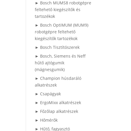
► Bosch MUMS8 robotgépre
feltehető kiegészítők és
tartozékok
► Bosch OptiMUM (MUM9)
robotgépre feltehető
kiegészítők tartozékok
► Bosch Tisztítószerek
► Bosch, Siemens és Neff
hűtő ajtógumik
(mágnesgumik)
► Champion húsdaráló
alkatrészek
► Csapágyak
► ErgoMixx alkatrészek
► Főzőlap alkatrészek
► Hőmérők
► Hűtő, fagyasztó