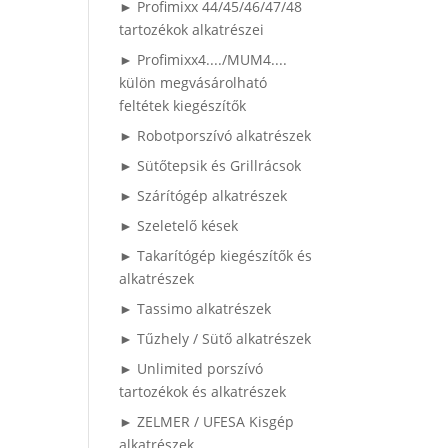
► Profimixx 44/45/46/47/48
tartozékok alkatrészei
► Profimixx4..../MUM4....
külön megvásárolható
feltétek kiegészítők
► Robotporszívó alkatrészek
► Sütőtepsik és Grillrácsok
► Szárítógép alkatrészek
► Szeletelő kések
► Takarítógép kiegészítők és
alkatrészek
► Tassimo alkatrészek
► Tűzhely / Sütő alkatrészek
► Unlimited porszívó
tartozékok és alkatrészek
► ZELMER / UFESA Kisgép
alkatrészek