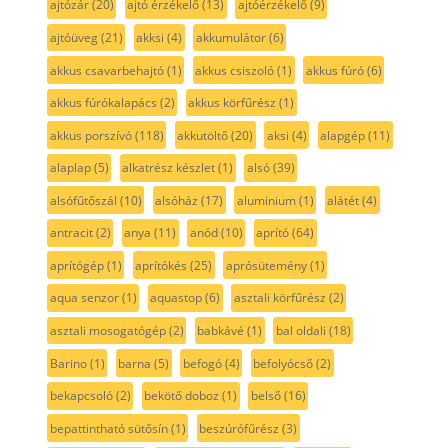
ajtózár
(20)
ajtó érzékelő
(13)
ajtóérzékelő
(9)
ajtóüveg
(21)
akksi
(4)
akkumulátor
(6)
akkus csavarbehajtó
(1)
akkus csiszoló
(1)
akkus fúró
(6)
akkus fúrókalapács
(2)
akkus körfűrész
(1)
akkus porszívó
(118)
akkutöltő
(20)
aksi
(4)
alapgép
(11)
alaplap
(5)
alkatrész készlet
(1)
alsó
(39)
alsófűtőszál
(10)
alsóház
(17)
aluminium
(1)
alátét
(4)
antracit
(2)
anya
(11)
anód
(10)
aprító
(64)
aprítógép
(1)
aprítókés
(25)
aprósütemény
(1)
aqua senzor
(1)
aquastop
(6)
asztali körfűrész
(2)
asztali mosogatógép
(2)
babkávé
(1)
bal oldali
(18)
Barino
(1)
barna
(5)
befogó
(4)
befolyócső
(2)
bekapcsoló
(2)
bekötő doboz
(1)
belső
(16)
bepattintható sütősín
(1)
beszúrófűrész
(3)