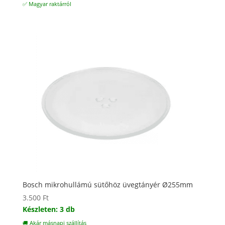
✅ Magyar raktárról
Bosch mikrohullámú sütőhöz üvegtányér Ø255mm
3.500
Ft
Készleten: 3 db
🚚 Akár másnapi szállítás