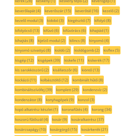
kerék
(28)
keskeny
(1)
keskeny tepsi
(2)
keverőgép
(1)
keverőlapát
(4)
keverőszár
(15)
keverőtál
(16)
kezelő
(2)
kezelő modul
(3)
kidobó
(3)
kiegészítő
(7)
kifolyó
(8)
kifolyócső
(13)
kifúvó
(6)
kifúvórács
(6)
kihajtád
(1)
kihajtás
(8)
kijelző modul
(2)
kilincs
(8)
kinyomó
(4)
kinyomó szivattyú
(8)
kioldó
(2)
kioldógomb
(2)
kisflex
(5)
kisgép
(12)
kisgépek
(39)
kiskefe
(11)
kiskerék
(17)
kis sarokköszörű
(2)
kisállatszőr
(6)
kiöntő
(13)
kockázó
(11)
kolbásztöltő
(12)
kombinált hűtő
(8)
kombináltszívófej
(39)
komplett
(29)
kondenzvíz
(2)
kondenzátor
(8)
konyhagépek
(9)
konzol
(3)
kopó alkatrész készlet
(1)
koronafűtés
(4)
korong
(34)
koszorú fűtőszál
(4)
kosár
(9)
kosáralkatrész
(37)
kosárcsapágy
(10)
kosárgörgő
(15)
kosárkerék
(21)