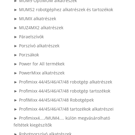
► MUM9 OptiMUM alkatrészek
► MUMS2 robotgéphez alkatrészek és tartozékok
► MUMX alkatrészek
► MUZ4MX2 alkatrészek
► Páraelszívók
► Porszívó alkatrészek
► Porzsákok
► Power for All termékek
► PowerMixx alkatrészek
► Profimixx 44/45/46/47/48 robotgép alkatrészek
► Profimixx 44/45/46/47/48 robotgép tartozékok
► ProfiMixx 44/45/46/47/48 Robotgépek
► Profimixx 44/45/46/47/48 tartozékok alkatrészei
► Profimixx4..../MUM4.... külön megvásárolható
feltétek kiegészítők
► Robotporszívó alkatrészek