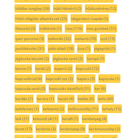
hűtőbe üveglap
(26)
hűtő hőmérő
(2)
hűtőszekrény
(12)
Hűtő világítás alkatrészek
(25)
idegentest csapda
(5)
illatosító
(3)
indítórelé
(1)
inox
(116)
inox gombok
(51)
ipari porszívó
(3)
italkorlát
(32)
italtartó
(70)
izzó
(13)
javítókészlet
(31)
jobb oldali
(18)
Jura
(1)
jégaprító
(1)
jégkocka készítő
(2)
jégkocka tartó
(2)
kampó
(7)
kanna
(1)
kanál
(2)
kaparó
(2)
kapcsoló
(72)
kapcsolórúd
(4)
kapcsoló sor
(2)
kapocs
(3)
kapszula
(1)
kapszula tartó
(2)
kapszulás kávéfőző
(31)
kar
(6)
kardán
(1)
karóra
(1)
kazán
(4)
kebbe
(6)
kefe
(40)
kefelemez
(1)
kefetartó
(2)
kefésszívófej
(71)
kehely
(15)
kek
(21)
kelesztő tál
(1)
kendő
(1)
kenőanyag
(4)
keret
(17)
kerámia
(3)
kerámialap
(9)
kerámiaszelep
(2)