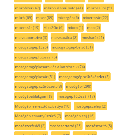
mikrofilter
(47)
mikrohullámú sütő
(41)
mikroszűrő
(51)
mikró
(69)
mixer
(89)
mixergép
(6)
mixer szár
(22)
mixerszár
(19)
Mixx2Go
(6)
mixxo
(1)
mop
(2)
morzsaporszívó
(3)
morzsatálca
(2)
mosható
(21)
mosogatógép
(326)
mosogatógép-belső
(31)
mosogatógépfűtőszál
(6)
mosogatógépkosarak és alkatrészeik
(74)
mosogatógépkosár
(51)
mosogatógép szűrőkészlet
(3)
mosogatógép szűrőszett
(3)
mosógép
(298)
mosógépablakgumi
(9)
mosógép fűtőszál
(17)
Mosógép leeresztő szivattyú
(10)
mosógépszelep
(2)
Mosógép szivattyúszűrő
(7)
mosógép szíj
(16)
mosószerfedél
(2)
mosószertartó
(25)
mosószárító
(5)