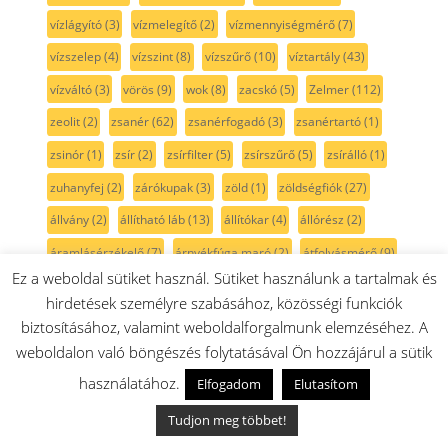
vízlágyító
(3)
vízmelegítő
(2)
vízmennyiségmérő
(7)
vízszelep
(4)
vízszint
(8)
vízszűrő
(10)
víztartály
(43)
vízváltó
(3)
vörös
(9)
wok
(8)
zacskó
(5)
Zelmer
(112)
zeolit
(2)
zsanér
(62)
zsanérfogadó
(3)
zsanértartó
(1)
zsinór
(1)
zsír
(2)
zsírfilter
(5)
zsírszűrő
(5)
zsírálló
(1)
zuhanyfej
(2)
zárókupak
(3)
zöld
(1)
zöldségfiók
(27)
állvány
(2)
állítható láb
(13)
állítókar
(4)
állórész
(2)
áramlásérzékelő
(7)
árnyékfúga maró
(2)
átfolyásmérő
(9)
Ez a weboldal sütiket használ. Sütiket használunk a tartalmak és
átlátszó
(18)
áttetsző
(1)
ázsiai zöldség szeletelő
(6)
hirdetések személyre szabásához, közösségi funkciók
égőfedél
(16)
ékszíj
(29)
élmaró
(2)
élvédő
(2)
biztosításához, valamint weboldalforgalmunk elemzéséhez. A
érzékelő
(16)
óra
(5)
öblítő adagoló
(3)
örlőkerék
(1)
weboldalon való böngészés folytatásával Ön hozzájárul a sütik
használatához.
örlőtárcsa
(1)
összeépítő keret
(1)
úszó
(5)
ürítő
(1)
Elfogadom
Elutasítom
üst-szivattyú között
(6)
üstdob
(9)
üstgumi
(11)
Tudjon meg többet!
üstszájgumi
(2)
ütközés csillapító
(1)
ütköző
(8)