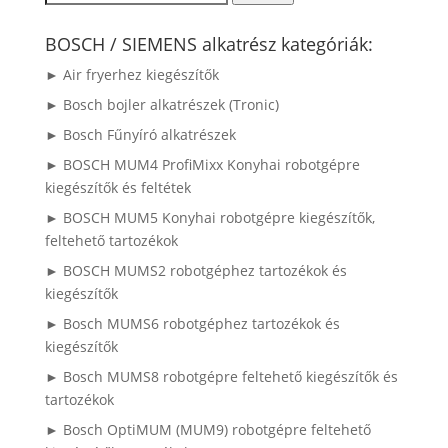
a
következőre:
BOSCH / SIEMENS alkatrész kategóriák:
► Air fryerhez kiegészítők
► Bosch bojler alkatrészek (Tronic)
► Bosch Fűnyíró alkatrészek
► BOSCH MUM4 ProfiMixx Konyhai robotgépre
kiegészítők és feltétek
► BOSCH MUM5 Konyhai robotgépre kiegészítők,
feltehető tartozékok
► BOSCH MUMS2 robotgéphez tartozékok és
kiegészítők
► Bosch MUMS6 robotgéphez tartozékok és
kiegészítők
► Bosch MUMS8 robotgépre feltehető kiegészítők és
tartozékok
► Bosch OptiMUM (MUM9) robotgépre feltehető