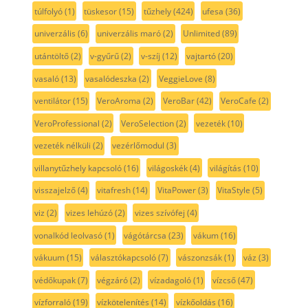
túlfolyó
(1)
tüskesor
(15)
tűzhely
(424)
ufesa
(36)
univerzális
(6)
univerzális maró
(2)
Unlimited
(89)
utántöltő
(2)
v-gyűrű
(2)
v-szíj
(12)
vajtartó
(20)
vasaló
(13)
vasalódeszka
(2)
VeggieLove
(8)
ventilátor
(15)
VeroAroma
(2)
VeroBar
(42)
VeroCafe
(2)
VeroProfessional
(2)
VeroSelection
(2)
vezeték
(10)
vezeték nélküli
(2)
vezérlőmodul
(3)
villanytűzhely kapcsoló
(16)
világoskék
(4)
világítás
(10)
visszajelző
(4)
vitafresh
(14)
VitaPower
(3)
VitaStyle
(5)
viz
(2)
vizes lehúzó
(2)
vizes szívófej
(4)
vonalkód leolvasó
(1)
vágótárcsa
(23)
vákum
(16)
vákuum
(15)
választókapcsoló
(7)
vászonzsák
(1)
váz
(3)
védőkupak
(7)
végzáró
(2)
vízadagoló
(1)
vízcső
(47)
vízforraló
(19)
vízkötelenítés
(14)
vízkőoldás
(16)