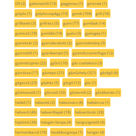
G9
(2)
gabonaörlő
(13)
gaggenau
(1)
gerenda
(1)
golyós
(1)
golyóscsapágy
(10)
gomb
(104)
grill
(16)
grillbetét
(3)
grillrács
(5)
gumi
(77)
gumibak
(14)
gumicső
(18)
gumiláb
(14)
gyalu
(3)
gyalugép
(1)
gyerekzár
(2)
gyorsdaraboló
(2)
gyorstokmány
(3)
gyorstöltő
(1)
gyúrókampó
(5)
gyümölcscentrifuga
(12)
gyümölcsprés
(22)
gyűrű
(10)
gáz csatlakozó
(3)
gázrózsa
(17)
gáztepsi
(21)
gáztűzhely
(321)
gázégő
(6)
gégecső
(23)
gépház
(5)
görgő
(12)
gőz
(1)
gőzkivezető
(1)
gőzsütő
(33)
gőzterelő
(2)
gőzállomás
(1)
habkő
(1)
habosító
(2)
habszivacs
(6)
habtárcsa
(1)
habverő
(46)
habverőlapát
(18)
habverőszár
(28)
hajtómű
(34)
halogén lámpa
(4)
hangszigetelő
(4)
harmonikacső
(10)
hasábburgonya
(1)
henger
(4)