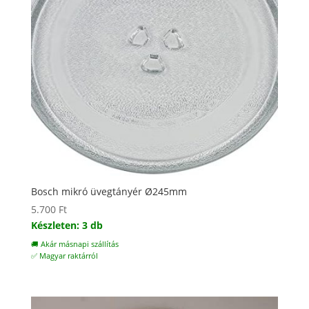
Bosch mikró üvegtányér Ø245mm
5.700
Ft
Készleten: 3 db
🚚 Akár másnapi szállítás
✅ Magyar raktárról