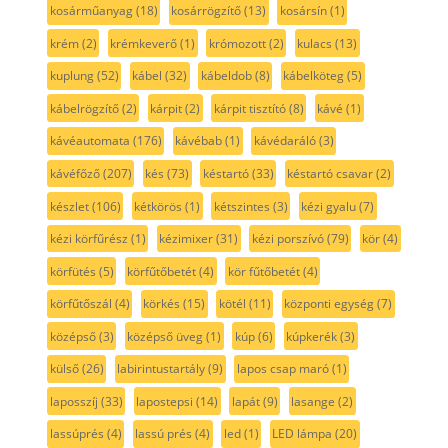
kosárműanyag
(18)
kosárrögzítő
(13)
kosársín
(1)
krém
(2)
krémkeverő
(1)
krómozott
(2)
kulacs
(13)
kuplung
(52)
kábel
(32)
kábeldob
(8)
kábelköteg
(5)
kábelrögzítő
(2)
kárpit
(2)
kárpit tisztító
(8)
kávé
(1)
kávéautomata
(176)
kávébab
(1)
kávédaráló
(3)
kávéfőző
(207)
kés
(73)
késtartó
(33)
késtartó csavar
(2)
készlet
(106)
kétkörös
(1)
kétszintes
(3)
kézi gyalu
(7)
kézi körfűrész
(1)
kézimixer
(31)
kézi porszívó
(79)
kör
(4)
körfütés
(5)
körfűtőbetét
(4)
kör fűtőbetét
(4)
körfűtőszál
(4)
körkés
(15)
kötél
(11)
központi egység
(7)
középső
(3)
középső üveg
(1)
kúp
(6)
kúpkerék
(3)
külső
(26)
labirintustartály
(9)
lapos csap maró
(1)
laposszíj
(33)
lapostepsi
(14)
lapát
(9)
lasange
(2)
lassúprés
(4)
lassú prés
(4)
led
(1)
LED lámpa
(20)