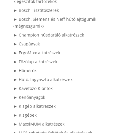
kiegészítők tartozékok
► Bosch Tisztítószerek
► Bosch, Siemens és Neff hűtő ajtógumik
(mágnesgumik)
► Champion húsdaráló alkatrészek
► Csapágyak
► ErgoMixx alkatrészek
► Főzőlap alkatrészek
► Hőmérők
► Hűtő, fagyasztó alkatrészek
► Kávéfőző Kiöntők
► Kenőanyagok
► Kisgép alkatrészek
► Kisgépek
► MaxxiMUM alkatrészek
► MC8 robotgép feltétek és alkatrészek