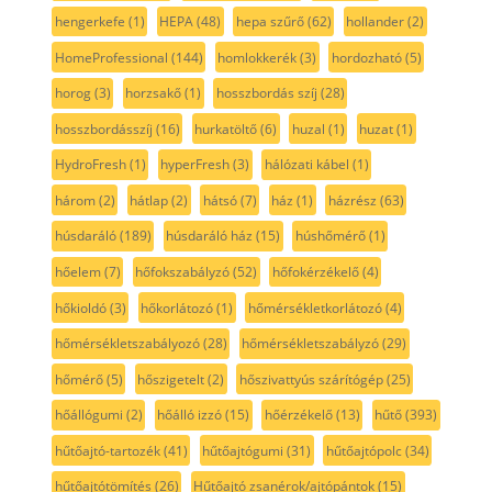
hengerkefe
(1)
HEPA
(48)
hepa szűrő
(62)
hollander
(2)
HomeProfessional
(144)
homlokkerék
(3)
hordozható
(5)
horog
(3)
horzsakő
(1)
hosszbordás szíj
(28)
hosszbordásszíj
(16)
hurkatöltő
(6)
huzal
(1)
huzat
(1)
HydroFresh
(1)
hyperFresh
(3)
hálózati kábel
(1)
három
(2)
hátlap
(2)
hátsó
(7)
ház
(1)
házrész
(63)
húsdaráló
(189)
húsdaráló ház
(15)
húshőmérő
(1)
hőelem
(7)
hőfokszabályzó
(52)
hőfokérzékelő
(4)
hőkioldó
(3)
hőkorlátozó
(1)
hőmérsékletkorlátozó
(4)
hőmérsékletszabályozó
(28)
hőmérsékletszabályzó
(29)
hőmérő
(5)
hőszigetelt
(2)
hőszivattyús szárítógép
(25)
hőállógumi
(2)
hőálló izzó
(15)
hőérzékelő
(13)
hűtő
(393)
hűtőajtó-tartozék
(41)
hűtőajtógumi
(31)
hűtőajtópolc
(34)
hűtőajtótömítés
(26)
Hűtőajtó zsanérok/ajtópántok
(15)