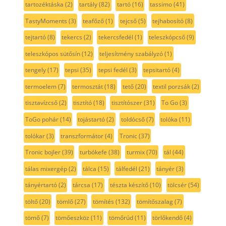
tartozéktáska
(2)
tartály
(82)
tartó
(16)
tassimo
(41)
TastyMoments
(3)
teafőző
(1)
tejcső
(5)
tejhabosító
(8)
tejtartó
(8)
tekercs
(2)
tekercsfedél
(1)
teleszkópcső
(9)
teleszkópos sütősín
(12)
teljesítmény szabályzó
(1)
tengely
(17)
tepsi
(35)
tepsi fedél
(3)
tepsitartó
(4)
termoelem
(7)
termosztát
(18)
tető
(20)
textil porzsák
(2)
tisztavízcső
(2)
tisztító
(18)
tisztítószer
(31)
To Go
(3)
ToGo pohár
(14)
tojástartó
(2)
toldócső
(7)
tolóka
(11)
tolókar
(3)
transzformátor
(4)
Tronic
(37)
Tronic bojler
(39)
turbókefe
(38)
turmix
(70)
tál
(44)
tálas mixergép
(2)
tálca
(15)
tálfedél
(21)
tányér
(3)
tányértartó
(2)
tárcsa
(17)
tészta készítő
(10)
tölcsér
(54)
töltő
(20)
tömlő
(27)
tömítés
(132)
tömítőszalag
(7)
tömő
(7)
tömőeszköz
(11)
tömőrúd
(11)
törlőkendő
(4)