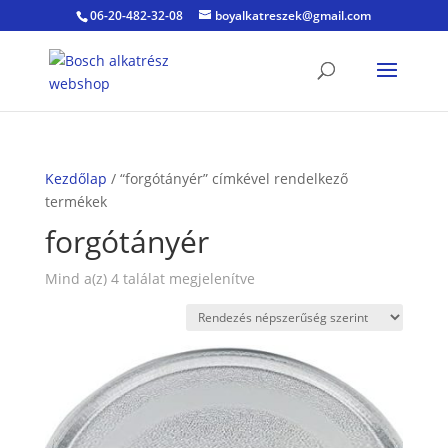
06-20-482-32-08
boyalkatreszek@gmail.com
Kezdőlap
/ “forgótányér” címkével rendelkező
termékek
forgótányér
Sorted
Mind a(z) 4 találat megjelenítve
by
popularity