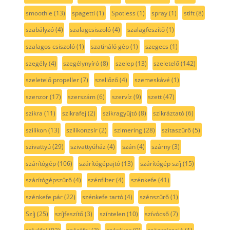
smoothie
(13)
spagetti
(1)
Spotless
(1)
spray
(1)
stift
(8)
szabályzó
(4)
szalagcsiszoló
(4)
szalagfeszítő
(1)
szalagos csiszoló
(1)
szatináló gép
(1)
szegecs
(1)
szegély
(4)
szegélynyíró
(8)
szelep
(13)
szeletelő
(142)
szeletelő propeller
(7)
szellőző
(4)
szemeskávé
(1)
szenzor
(17)
szerszám
(6)
szervíz
(9)
szett
(47)
szikra
(11)
szikrafej
(2)
szikragyűjtó
(8)
szikráztató
(6)
szilikon
(13)
szilikonzsír
(2)
szimering
(28)
szitaszűrő
(5)
szivattyú
(29)
szivattyúház
(4)
szán
(4)
szárny
(3)
szárítógép
(106)
szárítógépajtó
(13)
szárítógép szíj
(15)
szárítógépszűrő
(4)
szénfilter
(4)
szénkefe
(41)
szénkefe pár
(22)
szénkefe tartó
(4)
szénszűrő
(1)
Szíj
(25)
szíjfeszítő
(3)
színtelen
(10)
szívócső
(7)