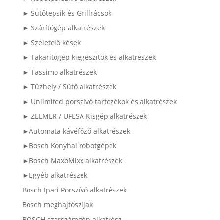
► Sütőtepsik és Grillrácsok
► Szárítógép alkatrészek
► Szeletelő kések
► Takarítógép kiegészítők és alkatrészek
► Tassimo alkatrészek
► Tűzhely / Sütő alkatrészek
► Unlimited porszívó tartozékok és alkatrészek
► ZELMER / UFESA Kisgép alkatrészek
►Automata kávéfőző alkatrészek
►Bosch Konyhai robotgépek
►Bosch MaxoMixx alkatrészek
►Egyéb alkatrészek
Bosch Ipari Porszívó alkatrészek
Bosch meghajtószíjak
BOSCH szerszámgép alkatrész