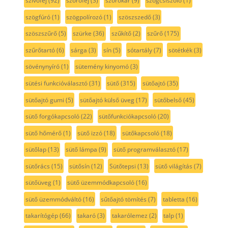
szívófej
(92)
szórófej
(3)
szórókar
(9)
szögcsiszoló
(1)
szögfúró
(1)
szögpolírozó
(1)
szöszszedő
(3)
szöszszűrő
(5)
szürke
(36)
szűkítő
(2)
szűrő
(175)
szűrőtartó
(6)
sárga
(3)
sín
(5)
sótartály
(7)
sötétkék
(3)
sövénynyíró
(1)
sütemény kinyomó
(3)
sütési funkcióválasztó
(31)
sütő
(315)
sütőajtó
(35)
sütőajtó gumi
(5)
sütőajtó külső üveg
(17)
sütőbelső
(45)
sütő forgókapcsoló
(22)
sütőfunkciókapcsoló
(20)
sütő hőmérő
(1)
sütő izzó
(18)
sütőkapcsoló
(18)
sütőlap
(13)
sütő lámpa
(9)
sütő programválasztó
(17)
sütőrács
(15)
sütősín
(12)
Sütőtepsi
(13)
sütő világítás
(7)
sütőüveg
(1)
sütő üzemmódkapcsoló
(16)
sütő üzemmódváltó
(16)
sűtőajtó tömítés
(7)
tabletta
(16)
takarítógép
(66)
takaró
(3)
takarólemez
(2)
talp
(1)