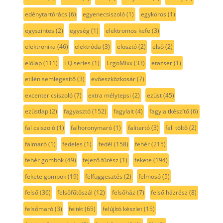
edénytartórács
(6)
egyenecsiszoló
(1)
egykörös
(1)
egyszintes
(2)
egység
(1)
elektromos kefe
(3)
elektronika
(46)
elektróda
(3)
elosztó
(2)
első
(2)
előlap
(111)
EQ series
(1)
ErgoMixx
(33)
etazser
(1)
etilén semlegesítő
(3)
evőeszközkosár
(7)
excenter csiszoló
(7)
extra mélytepsi
(2)
ezüst
(45)
ezüstlap
(2)
fagyasztó
(152)
fagylalt
(4)
fagylaltkészítő
(6)
fal csiszoló
(1)
falhoronymaró
(1)
falitartó
(3)
fali töltő
(2)
falmaró
(1)
fedeles
(1)
fedél
(158)
fehér
(215)
fehér gombok
(49)
fejező fűrész
(1)
fekete
(194)
fekete gombok
(19)
felfüggesztés
(2)
felmosó
(5)
felső
(36)
felsőfűtőszál
(12)
felsőház
(7)
felső házrész
(8)
felsőmaró
(3)
feltét
(65)
felújító készlet
(15)