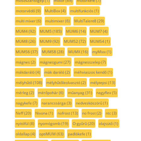
mosószárítógép
(1)
motor
(69)
motorkefe
(7)
motorvédő
(9)
MultiBox
(4)
multifunkciós
(1)
multi mixer
(6)
multimixer
(6)
MultiTalent8
(29)
MUM4
(92)
MUM5
(185)
MUM6
(14)
MUM7
(4)
MUM8
(26)
MUM9
(92)
MUMS2
(72)
MUMS4
(1)
MUMS6
(37)
MUMS8
(28)
MUMX
(16)
myMixx
(1)
mágnes
(2)
mágnesgumi
(27)
mágnesszelep
(7)
mákdaráló
(4)
mák daráló
(2)
méhviaszos kendő
(1)
mélyhűtő
(108)
mélyhűtőleolvasztó
(2)
mélytepsi
(13)
mérleg
(2)
mérőpohár
(6)
műanyag
(31)
nagyflex
(5)
nagykefe
(7)
narancssárga
(3)
nedvesköszörű
(1)
Neff
(20)
Nivona
(1)
nofrost
(13)
no frost
(2)
ntc
(3)
nyitófül
(8)
nyomógomb
(19)
O-gyűrű
(20)
olajsütő
(1)
oldallap
(4)
optiMUM
(63)
padlókefe
(1)