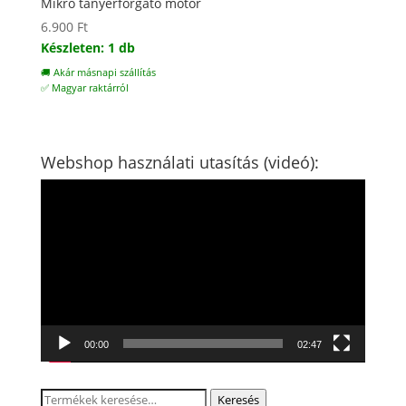
Mikró tányérforgató motor
6.900
Ft
Készleten: 1 db
🚚 Akár másnapi szállítás
✅ Magyar raktárról
Webshop használati utasítás (videó):
Videólejátszó
00:00
02:47
Keresés
Keresés