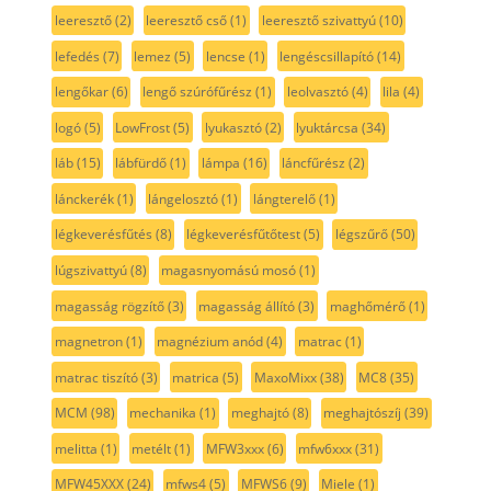
leeresztő
(2)
leeresztő cső
(1)
leeresztő szivattyú
(10)
lefedés
(7)
lemez
(5)
lencse
(1)
lengéscsillapító
(14)
lengőkar
(6)
lengő szúrófűrész
(1)
leolvasztó
(4)
lila
(4)
logó
(5)
LowFrost
(5)
lyukasztó
(2)
lyuktárcsa
(34)
láb
(15)
lábfürdő
(1)
lámpa
(16)
láncfűrész
(2)
lánckerék
(1)
lángelosztó
(1)
lángterelő
(1)
légkeverésfűtés
(8)
légkeverésfűtőtest
(5)
légszűrő
(50)
lúgszivattyú
(8)
magasnyomású mosó
(1)
magasság rögzítő
(3)
magasság állító
(3)
maghőmérő
(1)
magnetron
(1)
magnézium anód
(4)
matrac
(1)
matrac tiszító
(3)
matrica
(5)
MaxoMixx
(38)
MC8
(35)
MCM
(98)
mechanika
(1)
meghajtó
(8)
meghajtószíj
(39)
melitta
(1)
metélt
(1)
MFW3xxx
(6)
mfw6xxx
(31)
MFW45XXX
(24)
mfws4
(5)
MFWS6
(9)
Miele
(1)