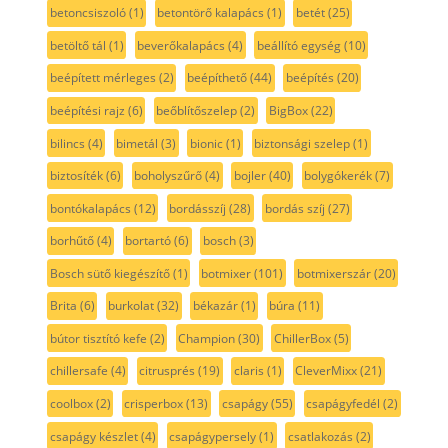
betoncsiszoló
(1)
betontörő kalapács
(1)
betét
(25)
betöltő tál
(1)
beverőkalapács
(4)
beállító egység
(10)
beépített mérleges
(2)
beépíthető
(44)
beépítés
(20)
beépítési rajz
(6)
beőblítőszelep
(2)
BigBox
(22)
bilincs
(4)
bimetál
(3)
bionic
(1)
biztonsági szelep
(1)
biztosíték
(6)
boholyszűrő
(4)
bojler
(40)
bolygókerék
(7)
bontókalapács
(12)
bordásszíj
(28)
bordás szíj
(27)
borhűtő
(4)
bortartó
(6)
bosch
(3)
Bosch sütő kiegészítő
(1)
botmixer
(101)
botmixerszár
(20)
Brita
(6)
burkolat
(32)
békazár
(1)
búra
(11)
bútor tisztító kefe
(2)
Champion
(30)
ChillerBox
(5)
chillersafe
(4)
citrusprés
(19)
claris
(1)
CleverMixx
(21)
coolbox
(2)
crisperbox
(13)
csapágy
(55)
csapágyfedél
(2)
csapágy készlet
(4)
csapágypersely
(1)
csatlakozás
(2)