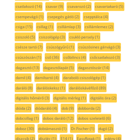
csatlakozó
(14)
csavar
(9)
csavarozó
(2)
csavartakaró
(5)
csempevágó
(1)
csepegés gátló
(2)
csepptálca
(4)
csiga
(15)
csillag
(1)
csillámlap
(3)
csillámlemez
(2)
csiszoló
(5)
csiszológép
(3)
csukló persely
(1)
csésze tartó
(7)
csúszógyűrű
(1)
csúszósines gérvágó
(3)
csúszószán
(1)
cső
(36)
csőbilincs
(4)
csőcsatlakozó
(3)
dagasztó
(13)
dagasztólapát
(5)
dagasztószár
(14)
damil
(4)
damiltartó
(4)
daraboló csiszológép
(1)
daráló
(8)
darálóskeksz
(1)
darálóskávéfőző
(89)
digitális hőmérő
(3)
digitális mérleg
(1)
digitális óra
(2)
dióda
(2)
diódaráló
(4)
dob
(9)
dobborda
(2)
dobcsillag
(1)
dobos daráló
(12)
dobos szeletelő
(6)
doboz
(30)
dobtámasztó
(1)
Dr.Fischer
(1)
dugó
(2)
díszcsík
(2)
díszléc
(1)
E14
(1)
EasyRotak
(1)
edény
(4)