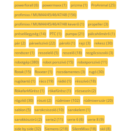
powerforall
(6)
powermaxx
(1)
prizma
(1)
ProAnimal
(25)
profimixx / MUM44/45/46/47/48
(156)
profimixx / MUM44/45/46/47/48 keverő
(1)
propeller
(3)
préselőegység
(14)
PTC
(1)
pumpa
(21)
pálcahőmérő
(1)
pár
(2)
páraelszívó
(22)
pároló
(1)
rajz
(3)
rekesz
(30)
rendszer
(1)
reszelelő
(5)
reszelő
(18)
rezgőcsiszoló
(3)
robotgép
(380)
robot porszívó
(15)
robotporszívó
(11)
Rotak
(15)
Roxxter
(1)
rozsdamentes
(3)
rugó
(30)
rugótartó
(1)
rács
(19)
rádió
(1)
résszívó
(18)
Rókafarkfűrész
(1)
rókafűrész
(1)
rózsaszín
(2)
rögzítő
(30)
röszti
(2)
rúdmixer
(102)
rúdmixerszár
(20)
sablon
(5)
sarokcsiszoló
(10)
sarokelem
(1)
sarokköszörű
(2)
serie2
(11)
serie 6
(6)
serie 8
(9)
side by side
(32)
Siemens
(218)
SilentMixx
(18)
skil
(8)