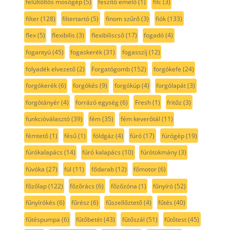
felültöltős mosógép
(5)
feszítő emelő
(1)
filc
(3)
filter
(128)
filtertartó
(5)
finom szűrő
(3)
fiók
(133)
flex
(5)
flexibilis
(3)
flexibiliscső
(17)
fogadó
(4)
fogantyú
(45)
fogaskerék
(31)
fogasszíj
(12)
folyadék elvezető
(2)
Forgatógomb
(152)
forgókefe
(24)
forgókerék
(6)
forgókés
(9)
forgókúp
(4)
forgólapát
(3)
forgótányér
(4)
forrázó egység
(6)
Fresh
(1)
fritőz
(3)
funkcióválasztó
(39)
fém
(35)
fém keverőtál
(11)
fémtető
(1)
fésű
(1)
földgáz
(4)
fúró
(17)
fúrógép
(19)
fúrókalapács
(14)
fúró kalapács
(10)
fúrótokmány
(3)
fúvóka
(27)
fül
(11)
fődarab
(12)
főmotor
(6)
főzőlap
(122)
főzőrács
(6)
főzőzóna
(1)
fűnyíró
(52)
fűnyírókés
(6)
fűrész
(6)
fűszellőztető
(4)
fűtés
(40)
fűtéspumpa
(6)
fűtőbetét
(43)
fűtőszál
(51)
fűtőtest
(45)