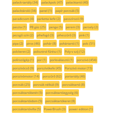
palack-tartály
(34)
palackpolc
(47)
palacktartó
(40)
palacktároló
(34)
panel
(1)
papír porzsák
(5)
paradicsom
(4)
parketta kefe
(2)
passzírozó
(9)
paszta
(1)
PB gáz
(25)
penge
(5)
perem
(3)
persely
(2)
pezsgő szín
(2)
pihefogó
(3)
piheszűrő
(3)
pink
(1)
pipa
(2)
piros
(46)
pohár
(8)
pohártartó
(1)
polc
(51)
polckeret
(2)
polisztirol fűrész
(1)
Poly-v szíj
(12)
polírozógép
(1)
por
(1)
porleválasztó
(1)
porszívó
(454)
porszívócső
(9)
porszívókefe
(45)
Porszívó motor
(15)
porszívómotor
(14)
porszűrő
(62)
portartály
(46)
porzsák
(25)
porzsák nélküli
(9)
porzsáktartó
(8)
porzsáktartóbetét
(5)
porzsáktartóegység
(6)
porzsáktartóidom
(5)
porzsáktartókeret
(8)
porzsáktartóvilla
(5)
PowerBrush
(3)
power edition
(1)