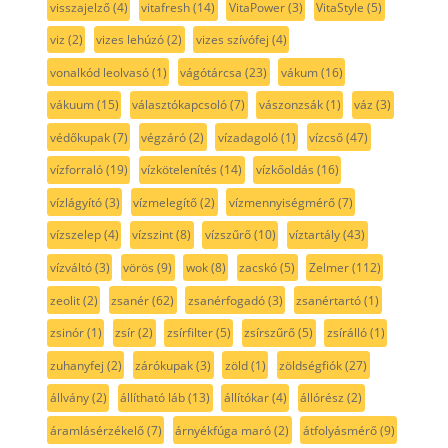
visszajelző
(4)
vitafresh
(14)
VitaPower
(3)
VitaStyle
(5)
viz
(2)
vizes lehúzó
(2)
vizes szívófej
(4)
vonalkód leolvasó
(1)
vágótárcsa
(23)
vákum
(16)
vákuum
(15)
választókapcsoló
(7)
vászonzsák
(1)
váz
(3)
védőkupak
(7)
végzáró
(2)
vízadagoló
(1)
vízcső
(47)
vízforraló
(19)
vízkötelenítés
(14)
vízkőoldás
(16)
vízlágyító
(3)
vízmelegítő
(2)
vízmennyiségmérő
(7)
vízszelep
(4)
vízszint
(8)
vízszűrő
(10)
víztartály
(43)
vízváltó
(3)
vörös
(9)
wok
(8)
zacskó
(5)
Zelmer
(112)
zeolit
(2)
zsanér
(62)
zsanérfogadó
(3)
zsanértartó
(1)
zsinór
(1)
zsír
(2)
zsírfilter
(5)
zsírszűrő
(5)
zsírálló
(1)
zuhanyfej
(2)
zárókupak
(3)
zöld
(1)
zöldségfiók
(27)
állvány
(2)
állítható láb
(13)
állítókar
(4)
állórész
(2)
áramlásérzékelő
(7)
árnyékfúga maró
(2)
átfolyásmérő
(9)