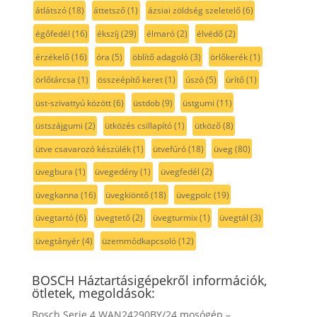
átlátszó
(18)
áttetsző
(1)
ázsiai zöldség szeletelő
(6)
égőfedél
(16)
ékszíj
(29)
élmaró
(2)
élvédő
(2)
érzékelő
(16)
óra
(5)
öblítő adagoló
(3)
örlőkerék
(1)
örlőtárcsa
(1)
összeépítő keret
(1)
úszó
(5)
ürítő
(1)
üst-szivattyú között
(6)
üstdob
(9)
üstgumi
(11)
üstszájgumi
(2)
ütközés csillapító
(1)
ütköző
(8)
ütve csavarozó készülék
(1)
ütvefúró
(18)
üveg
(80)
üvegbura
(1)
üvegedény
(1)
üvegfedél
(2)
üvegkanna
(16)
üvegkiöntő
(18)
üvegpolc
(19)
üvegtartó
(6)
üvegtető
(2)
üvegturmix
(1)
üvegtál
(3)
üvegtányér
(4)
üzemmódkapcsoló
(12)
BOSCH Háztartásigépekről információk,
ötletek, megoldások:
Bosch Serie 4 WAN24290BY/24 mosógép –