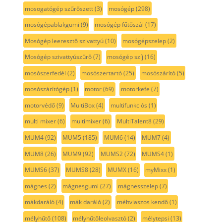
mosogatógép szűrőszett
(3)
mosógép
(298)
mosógépablakgumi
(9)
mosógép fűtőszál
(17)
Mosógép leeresztő szivattyú
(10)
mosógépszelep
(2)
Mosógép szivattyúszűrő
(7)
mosógép szíj
(16)
mosószerfedél
(2)
mosószertartó
(25)
mosószárító
(5)
mosószárítógép
(1)
motor
(69)
motorkefe
(7)
motorvédő
(9)
MultiBox
(4)
multifunkciós
(1)
multi mixer
(6)
multimixer
(6)
MultiTalent8
(29)
MUM4
(92)
MUM5
(185)
MUM6
(14)
MUM7
(4)
MUM8
(26)
MUM9
(92)
MUMS2
(72)
MUMS4
(1)
MUMS6
(37)
MUMS8
(28)
MUMX
(16)
myMixx
(1)
mágnes
(2)
mágnesgumi
(27)
mágnesszelep
(7)
mákdaráló
(4)
mák daráló
(2)
méhviaszos kendő
(1)
mélyhűtő
(108)
mélyhűtőleolvasztó
(2)
mélytepsi
(13)