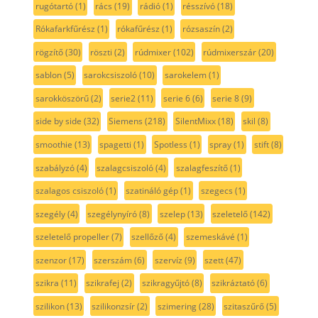
rugótartó
(1)
rács
(19)
rádió
(1)
résszívó
(18)
Rókafarkfűrész
(1)
rókafűrész
(1)
rózsaszín
(2)
rögzítő
(30)
röszti
(2)
rúdmixer
(102)
rúdmixerszár
(20)
sablon
(5)
sarokcsiszoló
(10)
sarokelem
(1)
sarokköszörű
(2)
serie2
(11)
serie 6
(6)
serie 8
(9)
side by side
(32)
Siemens
(218)
SilentMixx
(18)
skil
(8)
smoothie
(13)
spagetti
(1)
Spotless
(1)
spray
(1)
stift
(8)
szabályzó
(4)
szalagcsiszoló
(4)
szalagfeszítő
(1)
szalagos csiszoló
(1)
szatináló gép
(1)
szegecs
(1)
szegély
(4)
szegélynyíró
(8)
szelep
(13)
szeletelő
(142)
szeletelő propeller
(7)
szellőző
(4)
szemeskávé
(1)
szenzor
(17)
szerszám
(6)
szervíz
(9)
szett
(47)
szikra
(11)
szikrafej
(2)
szikragyűjtó
(8)
szikráztató
(6)
szilikon
(13)
szilikonzsír
(2)
szimering
(28)
szitaszűrő
(5)