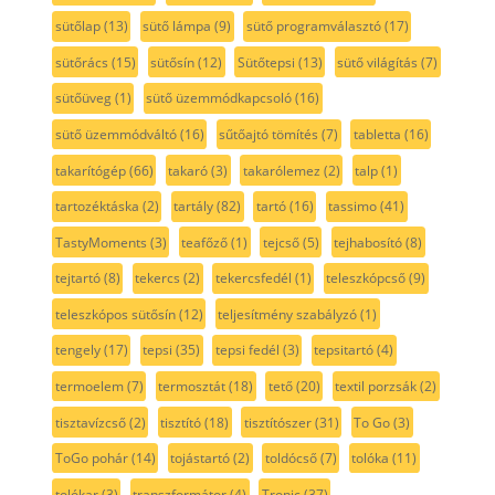
sütőlap
(13)
sütő lámpa
(9)
sütő programválasztó
(17)
sütőrács
(15)
sütősín
(12)
Sütőtepsi
(13)
sütő világítás
(7)
sütőüveg
(1)
sütő üzemmódkapcsoló
(16)
sütő üzemmódváltó
(16)
sűtőajtó tömítés
(7)
tabletta
(16)
takarítógép
(66)
takaró
(3)
takarólemez
(2)
talp
(1)
tartozéktáska
(2)
tartály
(82)
tartó
(16)
tassimo
(41)
TastyMoments
(3)
teafőző
(1)
tejcső
(5)
tejhabosító
(8)
tejtartó
(8)
tekercs
(2)
tekercsfedél
(1)
teleszkópcső
(9)
teleszkópos sütősín
(12)
teljesítmény szabályzó
(1)
tengely
(17)
tepsi
(35)
tepsi fedél
(3)
tepsitartó
(4)
termoelem
(7)
termosztát
(18)
tető
(20)
textil porzsák
(2)
tisztavízcső
(2)
tisztító
(18)
tisztítószer
(31)
To Go
(3)
ToGo pohár
(14)
tojástartó
(2)
toldócső
(7)
tolóka
(11)
tolókar
(3)
transzformátor
(4)
Tronic
(37)