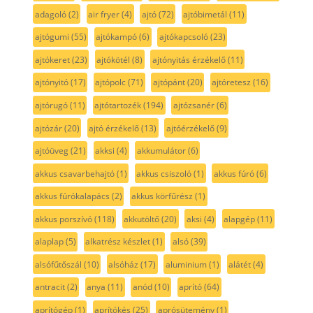
adagoló
(2)
air fryer
(4)
ajtó
(72)
ajtóbimetál
(11)
ajtógumi
(55)
ajtókampó
(6)
ajtókapcsoló
(23)
ajtókeret
(23)
ajtókötél
(8)
ajtónyitás érzékelő
(11)
ajtónyitó
(17)
ajtópolc
(71)
ajtópánt
(20)
ajtóretesz
(16)
ajtórugó
(11)
ajtótartozék
(194)
ajtózsanér
(6)
ajtózár
(20)
ajtó érzékelő
(13)
ajtóérzékelő
(9)
ajtóüveg
(21)
akksi
(4)
akkumulátor
(6)
akkus csavarbehajtó
(1)
akkus csiszoló
(1)
akkus fúró
(6)
akkus fúrókalapács
(2)
akkus körfűrész
(1)
akkus porszívó
(118)
akkutöltő
(20)
aksi
(4)
alapgép
(11)
alaplap
(5)
alkatrész készlet
(1)
alsó
(39)
alsófűtőszál
(10)
alsóház
(17)
aluminium
(1)
alátét
(4)
antracit
(2)
anya
(11)
anód
(10)
aprító
(64)
aprítógép
(1)
aprítókés
(25)
aprósütemény
(1)