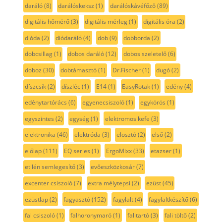
daráló
(8)
darálóskeksz
(1)
darálóskávéfőző
(89)
digitális hőmérő
(3)
digitális mérleg
(1)
digitális óra
(2)
dióda
(2)
diódaráló
(4)
dob
(9)
dobborda
(2)
dobcsillag
(1)
dobos daráló
(12)
dobos szeletelő
(6)
doboz
(30)
dobtámasztó
(1)
Dr.Fischer
(1)
dugó
(2)
díszcsík
(2)
díszléc
(1)
E14
(1)
EasyRotak
(1)
edény
(4)
edénytartórács
(6)
egyenecsiszoló
(1)
egykörös
(1)
egyszintes
(2)
egység
(1)
elektromos kefe
(3)
elektronika
(46)
elektróda
(3)
elosztó
(2)
első
(2)
előlap
(111)
EQ series
(1)
ErgoMixx
(33)
etazser
(1)
etilén semlegesítő
(3)
evőeszközkosár
(7)
excenter csiszoló
(7)
extra mélytepsi
(2)
ezüst
(45)
ezüstlap
(2)
fagyasztó
(152)
fagylalt
(4)
fagylaltkészítő
(6)
fal csiszoló
(1)
falhoronymaró
(1)
falitartó
(3)
fali töltő
(2)