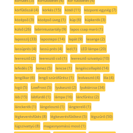
körfütés
(5)
körfűtőbetét
(4)
kör fűtőbetét
(4)
körfűtőszál
(4)
körkés
(15)
kötél
(11)
központi egység
(7)
középső
(3)
középső üveg
(1)
kúp
(6)
kúpkerék
(3)
külső
(26)
labirintustartály
(9)
lapos csap maró
(1)
laposszíj
(33)
lapostepsi
(14)
lapát
(9)
lasange
(2)
lassúprés
(4)
lassú prés
(4)
led
(1)
LED lámpa
(20)
leeresztő
(2)
leeresztő cső
(1)
leeresztő szivattyú
(10)
lefedés
(7)
lemez
(5)
lencse
(1)
lengéscsillapító
(14)
lengőkar
(6)
lengő szúrófűrész
(1)
leolvasztó
(4)
lila
(4)
logó
(5)
LowFrost
(5)
lyukasztó
(2)
lyuktárcsa
(34)
láb
(15)
lábfürdő
(1)
lámpa
(16)
láncfűrész
(2)
lánckerék
(1)
lángelosztó
(1)
lángterelő
(1)
légkeverésfűtés
(8)
légkeverésfűtőtest
(5)
légszűrő
(50)
lúgszivattyú
(8)
magasnyomású mosó
(1)