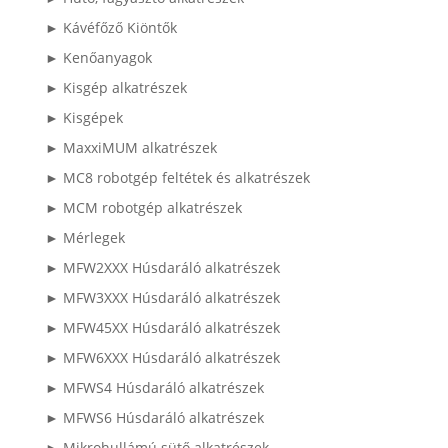
► Kávéfőző Kiöntők
► Kenőanyagok
► Kisgép alkatrészek
► Kisgépek
► MaxxiMUM alkatrészek
► MC8 robotgép feltétek és alkatrészek
► MCM robotgép alkatrészek
► Mérlegek
► MFW2XXX Húsdaráló alkatrészek
► MFW3XXX Húsdaráló alkatrészek
► MFW45XX Húsdaráló alkatrészek
► MFW6XXX Húsdaráló alkatrészek
► MFWS4 Húsdaráló alkatrészek
► MFWS6 Húsdaráló alkatrészek
► Mikrohullámú sütő alkatrészek