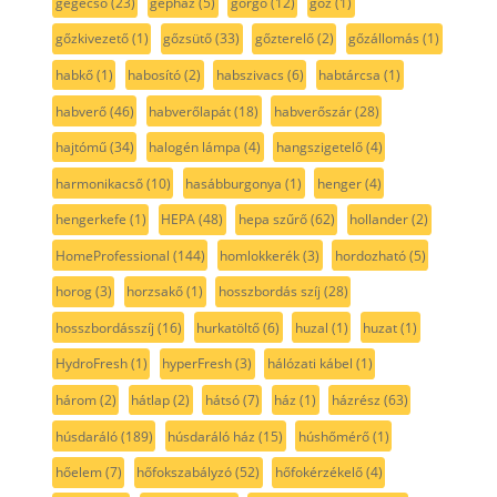
gégecső
(23)
gépház
(5)
görgő
(12)
gőz
(1)
gőzkivezető
(1)
gőzsütő
(33)
gőzterelő
(2)
gőzállomás
(1)
habkő
(1)
habosító
(2)
habszivacs
(6)
habtárcsa
(1)
habverő
(46)
habverőlapát
(18)
habverőszár
(28)
hajtómű
(34)
halogén lámpa
(4)
hangszigetelő
(4)
harmonikacső
(10)
hasábburgonya
(1)
henger
(4)
hengerkefe
(1)
HEPA
(48)
hepa szűrő
(62)
hollander
(2)
HomeProfessional
(144)
homlokkerék
(3)
hordozható
(5)
horog
(3)
horzsakő
(1)
hosszbordás szíj
(28)
hosszbordásszíj
(16)
hurkatöltő
(6)
huzal
(1)
huzat
(1)
HydroFresh
(1)
hyperFresh
(3)
hálózati kábel
(1)
három
(2)
hátlap
(2)
hátsó
(7)
ház
(1)
házrész
(63)
húsdaráló
(189)
húsdaráló ház
(15)
húshőmérő
(1)
hőelem
(7)
hőfokszabályzó
(52)
hőfokérzékelő
(4)