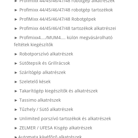
► Profimixx 44/45/46/47/48 robotgép alkatrészek
► Profimixx 44/45/46/47/48 robotgép tartozékok
► ProfiMixx 44/45/46/47/48 Robotgépek
► Profimixx 44/45/46/47/48 tartozékok alkatrészei
► Profimixx4..../MUM4.... külön megvásárolható
feltétek kiegészítők
► Robotporszívó alkatrészek
► Sütőtepsik és Grillrácsok
► Szárítógép alkatrészek
► Szeletelő kések
► Takarítógép kiegészítők és alkatrészek
► Tassimo alkatrészek
► Tűzhely / Sütő alkatrészek
► Unlimited porszívó tartozékok és alkatrészek
► ZELMER / UFESA Kisgép alkatrészek
►Automata kávéfőző alkatrészek