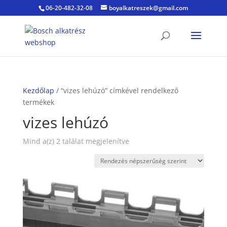
06-20-482-32-08
boyalkatreszek@gmail.com
Kezdőlap
/ “vizes lehúzó” címkével rendelkező
termékek
vizes lehúzó
Sorted
Mind a(z) 2 találat megjelenítve
by
popularity