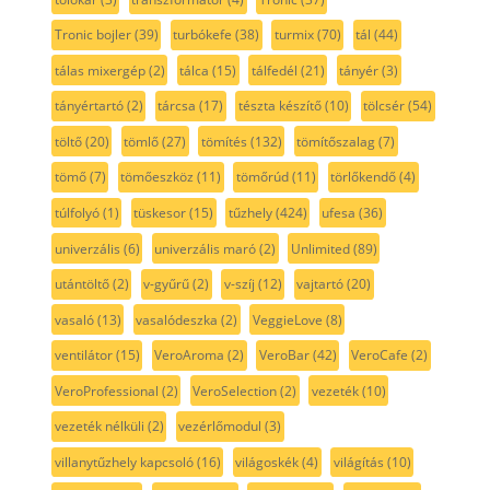
Tronic bojler
(39)
turbókefe
(38)
turmix
(70)
tál
(44)
tálas mixergép
(2)
tálca
(15)
tálfedél
(21)
tányér
(3)
tányértartó
(2)
tárcsa
(17)
tészta készítő
(10)
tölcsér
(54)
töltő
(20)
tömlő
(27)
tömítés
(132)
tömítőszalag
(7)
tömő
(7)
tömőeszköz
(11)
tömőrúd
(11)
törlőkendő
(4)
túlfolyó
(1)
tüskesor
(15)
tűzhely
(424)
ufesa
(36)
univerzális
(6)
univerzális maró
(2)
Unlimited
(89)
utántöltő
(2)
v-gyűrű
(2)
v-szíj
(12)
vajtartó
(20)
vasaló
(13)
vasalódeszka
(2)
VeggieLove
(8)
ventilátor
(15)
VeroAroma
(2)
VeroBar
(42)
VeroCafe
(2)
VeroProfessional
(2)
VeroSelection
(2)
vezeték
(10)
vezeték nélküli
(2)
vezérlőmodul
(3)
villanytűzhely kapcsoló
(16)
világoskék
(4)
világítás
(10)