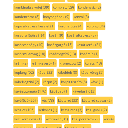
kombináltszívófej
(39)
komplett
(29)
kondenzvíz
(2)
kondenzátor
(8)
konyhagépek
(9)
konzol
(3)
kopó alkatrész készlet
(1)
koronafűtés
(4)
korong
(34)
koszorú fűtőszál
(4)
kosár
(9)
kosáralkatrész
(37)
kosárcsapágy
(10)
kosárgörgő
(15)
kosárkerék
(21)
kosárműanyag
(18)
kosárrögzítő
(13)
kosársín
(1)
krém
(2)
krémkeverő
(1)
krómozott
(2)
kulacs
(13)
kuplung
(52)
kábel
(32)
kábeldob
(8)
kábelköteg
(5)
kábelrögzítő
(2)
kárpit
(2)
kárpit tisztító
(8)
kávé
(1)
kávéautomata
(176)
kávébab
(1)
kávédaráló
(3)
kávéfőző
(207)
kés
(73)
késtartó
(33)
késtartó csavar
(2)
készlet
(106)
kétkörös
(1)
kétszintes
(3)
kézi gyalu
(7)
kézi körfűrész
(1)
kézimixer
(31)
kézi porszívó
(79)
kör
(4)