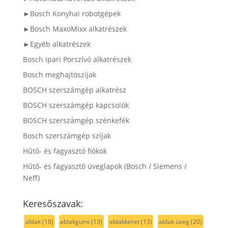
►Bosch Konyhai robotgépek
►Bosch MaxoMixx alkatrészek
►Egyéb alkatrészek
Bosch Ipari Porszívó alkatrészek
Bosch meghajtószíjak
BOSCH szerszámgép alkatrész
BOSCH szerszámgép kapcsolók
BOSCH szerszámgép szénkefék
Bosch szerszámgép szíjak
Hűtő- és fagyasztó fiókok
Hűtő- és fagyasztó üveglapok (Bosch / Siemens /
Neff)
Keresőszavak:
ablak
(18)
ablakgumi
(13)
ablakkeret
(13)
ablak üveg
(20)