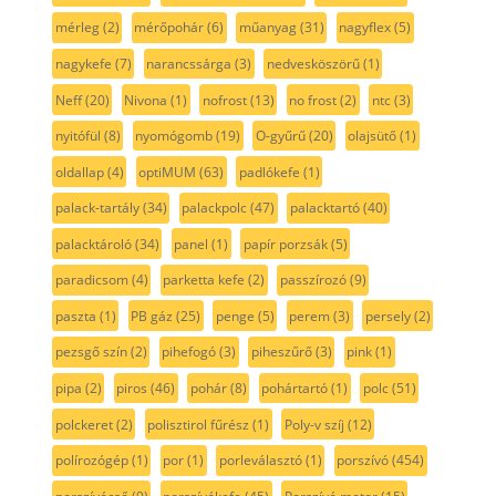
mérleg
(2)
mérőpohár
(6)
műanyag
(31)
nagyflex
(5)
nagykefe
(7)
narancssárga
(3)
nedvesköszörű
(1)
Neff
(20)
Nivona
(1)
nofrost
(13)
no frost
(2)
ntc
(3)
nyitófül
(8)
nyomógomb
(19)
O-gyűrű
(20)
olajsütő
(1)
oldallap
(4)
optiMUM
(63)
padlókefe
(1)
palack-tartály
(34)
palackpolc
(47)
palacktartó
(40)
palacktároló
(34)
panel
(1)
papír porzsák
(5)
paradicsom
(4)
parketta kefe
(2)
passzírozó
(9)
paszta
(1)
PB gáz
(25)
penge
(5)
perem
(3)
persely
(2)
pezsgő szín
(2)
pihefogó
(3)
piheszűrő
(3)
pink
(1)
pipa
(2)
piros
(46)
pohár
(8)
pohártartó
(1)
polc
(51)
polckeret
(2)
polisztirol fűrész
(1)
Poly-v szíj
(12)
polírozógép
(1)
por
(1)
porleválasztó
(1)
porszívó
(454)