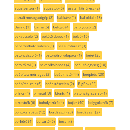
aqua senzor
(1)
aquastop
(6)
asztali körfűrész
(2)
asztali mosogatógép
(2)
babkávé
(1)
bal oldali
(18)
Barino
(1)
barna
(5)
befogó
(4)
befolyócső
(2)
bekapcsoló
(2)
bekötő doboz
(1)
belső
(16)
bepattintható sütősín
(1)
beszúrófűrész
(3)
betoncsiszoló
(1)
betontörő kalapács
(1)
betét
(25)
betöltő tál
(1)
beverőkalapács
(4)
beállító egység
(10)
beépített mérleges
(2)
beépíthető
(44)
beépítés
(20)
beépítési rajz
(6)
beőblítőszelep
(2)
BigBox
(22)
bilincs
(4)
bimetál
(3)
bionic
(1)
biztonsági szelep
(1)
biztosíték
(6)
boholyszűrő
(4)
bojler
(40)
bolygókerék
(7)
bontókalapács
(12)
bordásszíj
(28)
bordás szíj
(27)
borhűtő
(4)
bortartó
(6)
bosch
(3)