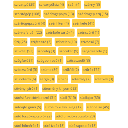
szivattyú
(29)
szivattyúház
(4)
szán
(4)
szárny
(3)
szárítógép
(106)
szárítógépajtó
(13)
szárítógép szíj
(15)
szárítógépszűrő
(4)
szénfilter
(4)
szénkefe
(41)
szénkefe pár
(22)
szénkefe tartó
(4)
szénszűrő
(1)
Szíj
(25)
szíjfeszítő
(3)
színtelen
(10)
szívócső
(7)
szívófej
(92)
szórófej
(3)
szórókar
(9)
szögcsiszoló
(1)
szögfúró
(1)
szögpolírozó
(1)
szöszszedő
(3)
szöszszűrő
(5)
szürke
(36)
szűkítő
(2)
szűrő
(175)
szűrőtartó
(6)
sárga
(3)
sín
(5)
sótartály
(7)
sötétkék
(3)
sövénynyíró
(1)
sütemény kinyomó
(3)
sütési funkcióválasztó
(31)
sütő
(315)
sütőajtó
(35)
sütőajtó gumi
(5)
sütőajtó külső üveg
(17)
sütőbelső
(45)
sütő forgókapcsoló
(22)
sütőfunkciókapcsoló
(20)
sütő hőmérő
(1)
sütő izzó
(18)
sütőkapcsoló
(18)