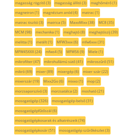
magasság rögzítő
(3)
magasság állító
(3)
maghőmérő
(1)
magnetron
(1)
magnézium anód
(4)
matrac
(1)
matrac tiszító
(3)
matrica
(5)
MaxoMixx
(38)
MC8
(35)
MCM
(98)
mechanika
(1)
meghajtó
(8)
meghajtószíj
(39)
melitta
(1)
metélt
(1)
MFW3xxx
(6)
mfw6xxx
(31)
MFW45XXX
(24)
mfws4
(5)
MFWS6
(9)
Miele
(1)
mikrofilter
(47)
mikrohullámú sütő
(41)
mikroszűrő
(51)
mikró
(69)
mixer
(89)
mixergép
(6)
mixer szár
(22)
mixerszár
(19)
Mixx2Go
(6)
mixxo
(1)
mop
(2)
morzsaporszívó
(3)
morzsatálca
(2)
mosható
(21)
mosogatógép
(326)
mosogatógép-belső
(31)
mosogatógépfűtőszál
(6)
mosogatógépkosarak és alkatrészeik
(74)
mosogatógépkosár
(51)
mosogatógép szűrőkészlet
(3)