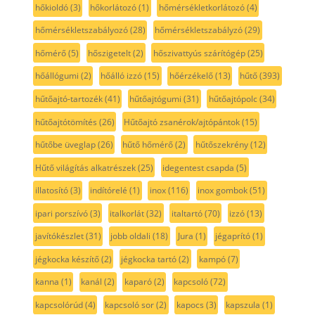
hőkioldó
(3)
hőkorlátozó
(1)
hőmérsékletkorlátozó
(4)
hőmérsékletszabályozó
(28)
hőmérsékletszabályzó
(29)
hőmérő
(5)
hőszigetelt
(2)
hőszivattyús szárítógép
(25)
hőállógumi
(2)
hőálló izzó
(15)
hőérzékelő
(13)
hűtő
(393)
hűtőajtó-tartozék
(41)
hűtőajtógumi
(31)
hűtőajtópolc
(34)
hűtőajtótömítés
(26)
Hűtőajtó zsanérok/ajtópántok
(15)
hűtőbe üveglap
(26)
hűtő hőmérő
(2)
hűtőszekrény
(12)
Hűtő világítás alkatrészek
(25)
idegentest csapda
(5)
illatosító
(3)
indítórelé
(1)
inox
(116)
inox gombok
(51)
ipari porszívó
(3)
italkorlát
(32)
italtartó
(70)
izzó
(13)
javítókészlet
(31)
jobb oldali
(18)
Jura
(1)
jégaprító
(1)
jégkocka készítő
(2)
jégkocka tartó
(2)
kampó
(7)
kanna
(1)
kanál
(2)
kaparó
(2)
kapcsoló
(72)
kapcsolórúd
(4)
kapcsoló sor
(2)
kapocs
(3)
kapszula
(1)