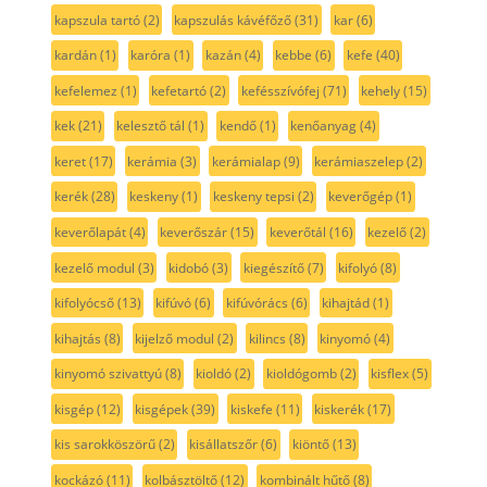
kapszula tartó
(2)
kapszulás kávéfőző
(31)
kar
(6)
kardán
(1)
karóra
(1)
kazán
(4)
kebbe
(6)
kefe
(40)
kefelemez
(1)
kefetartó
(2)
kefésszívófej
(71)
kehely
(15)
kek
(21)
kelesztő tál
(1)
kendő
(1)
kenőanyag
(4)
keret
(17)
kerámia
(3)
kerámialap
(9)
kerámiaszelep
(2)
kerék
(28)
keskeny
(1)
keskeny tepsi
(2)
keverőgép
(1)
keverőlapát
(4)
keverőszár
(15)
keverőtál
(16)
kezelő
(2)
kezelő modul
(3)
kidobó
(3)
kiegészítő
(7)
kifolyó
(8)
kifolyócső
(13)
kifúvó
(6)
kifúvórács
(6)
kihajtád
(1)
kihajtás
(8)
kijelző modul
(2)
kilincs
(8)
kinyomó
(4)
kinyomó szivattyú
(8)
kioldó
(2)
kioldógomb
(2)
kisflex
(5)
kisgép
(12)
kisgépek
(39)
kiskefe
(11)
kiskerék
(17)
kis sarokköszörű
(2)
kisállatszőr
(6)
kiöntő
(13)
kockázó
(11)
kolbásztöltő
(12)
kombinált hűtő
(8)