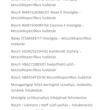
készülékspecifikus tudástár
Bosch WAB16260ME/01 Maxx 6 mosógép –
készülékspecifikus tudástár
Bosch WAB16060BY/04 Classixx 6 mosógép –
készülékspecifikus tudástár
Balay 3TS866EE/17 mosógép – készülékspecifikus
tudástár
Bosch HGV625253H/02 kombinált tűzhely –
készülékspecifikus tudástár
Bosch HBA272BB3/01 beépíthető sütő –
készülékspecifikus tudástár
Bosch HBA554YS0/30 készülékspecifikus tudástár
Mosogatógép fűtés-keringető szivattyú: működés,
tünetek, hibakódok
Mosógép ürítőszivattyú hibájának felismerése
Bosch / Siemens / Neff sütő javítás – hibakeresési