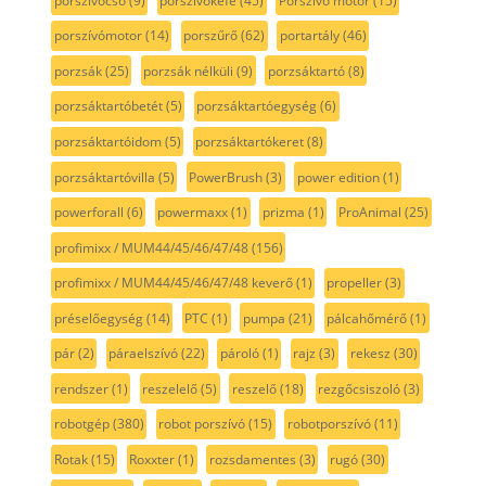
porszívócső
(9)
porszívókefe
(45)
Porszívó motor
(15)
porszívómotor
(14)
porszűrő
(62)
portartály
(46)
porzsák
(25)
porzsák nélküli
(9)
porzsáktartó
(8)
porzsáktartóbetét
(5)
porzsáktartóegység
(6)
porzsáktartóidom
(5)
porzsáktartókeret
(8)
porzsáktartóvilla
(5)
PowerBrush
(3)
power edition
(1)
powerforall
(6)
powermaxx
(1)
prizma
(1)
ProAnimal
(25)
profimixx / MUM44/45/46/47/48
(156)
profimixx / MUM44/45/46/47/48 keverő
(1)
propeller
(3)
préselőegység
(14)
PTC
(1)
pumpa
(21)
pálcahőmérő
(1)
pár
(2)
páraelszívó
(22)
pároló
(1)
rajz
(3)
rekesz
(30)
rendszer
(1)
reszelelő
(5)
reszelő
(18)
rezgőcsiszoló
(3)
robotgép
(380)
robot porszívó
(15)
robotporszívó
(11)
Rotak
(15)
Roxxter
(1)
rozsdamentes
(3)
rugó
(30)