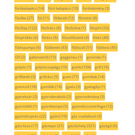
fúrókalapács
(14)
fúró kalapács
(10)
fúrótokmány
(3)
fúvóka
(27)
fül
(11)
fődarab
(12)
főmotor
(6)
főzőlap
(122)
főzőrács
(6)
főzőzóna
(1)
fűnyíró
(52)
fűnyírókés
(6)
fűrész
(6)
fűszellőztető
(4)
fűtés
(40)
fűtéspumpa
(6)
fűtőbetét
(43)
fűtőszál
(51)
fűtőtest
(45)
G9
(2)
gabonaörlő
(13)
gaggenau
(1)
gerenda
(1)
golyós
(1)
golyóscsapágy
(10)
gomb
(104)
grill
(16)
grillbetét
(3)
grillrács
(5)
gumi
(77)
gumibak
(14)
gumicső
(18)
gumiláb
(14)
gyalu
(3)
gyalugép
(1)
gyerekzár
(2)
gyorsdaraboló
(2)
gyorstokmány
(3)
gyorstöltő
(1)
gyúrókampó
(5)
gyümölcscentrifuga
(12)
gyümölcsprés
(22)
gyűrű
(10)
gáz csatlakozó
(3)
gázrózsa
(17)
gáztepsi
(21)
gáztűzhely
(321)
gázégő
(6)