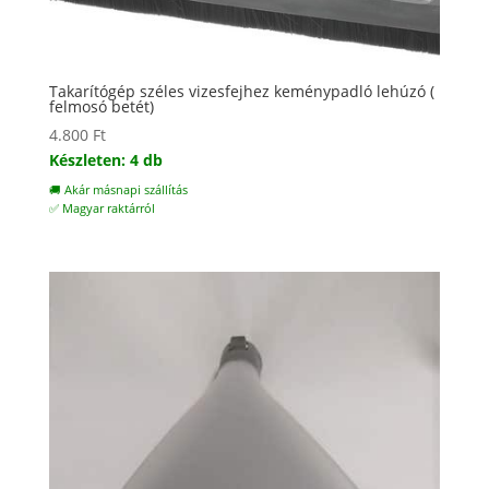
Takarítógép széles vizesfejhez keménypadló lehúzó (
felmosó betét)
4.800
Ft
Készleten: 4 db
🚚 Akár másnapi szállítás
✅ Magyar raktárról