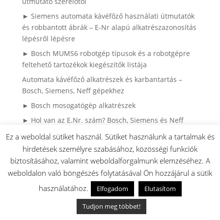
útmutató szerelőtől
► Siemens automata kávéfőző használati útmutatók
és robbantott ábrák – E-Nr alapú alkatrészazonosítás
lépésről lépésre
► Bosch MUMS6 robotgép típusok és a robotgépre
feltehető tartozékok kiegészítők listája
Automata kávéfőző alkatrészek és karbantartás –
Bosch, Siemens, Neff gépekhez
► Bosch mosogatógép alkatrészek
► Hol van az E.Nr. szám? Bosch, Siemens és Neff
sütők, tűzhelyek
Ez a weboldal sütiket használ. Sütiket használunk a tartalmak és
► Mosogatógép edénykosár és evőeszközkosár
hirdetések személyre szabásához, közösségi funkciók
útmutató: Minden, amit tudnod kell a kosarak
biztosításához, valamint weboldalforgalmunk elemzéséhez. A
karbantartásáról, cseréjéről és alkatrészeiről
weboldalon való böngészés folytatásával Ön hozzájárul a sütik
► Bosch, Siemens és Neff hűtők ajtógumi
használatához.
Elfogadom
Elutasítom
(mágnesgumi) cseréje – szakszerű útmutató
Tudjon meg többet!
► Bosch MUM serie 2 (MUMS2) robotgépek