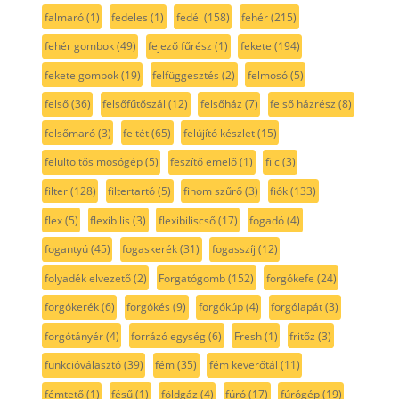
falmaró
(1)
fedeles
(1)
fedél
(158)
fehér
(215)
fehér gombok
(49)
fejező fűrész
(1)
fekete
(194)
fekete gombok
(19)
felfüggesztés
(2)
felmosó
(5)
felső
(36)
felsőfűtőszál
(12)
felsőház
(7)
felső házrész
(8)
felsőmaró
(3)
feltét
(65)
felújító készlet
(15)
felültöltős mosógép
(5)
feszítő emelő
(1)
filc
(3)
filter
(128)
filtertartó
(5)
finom szűrő
(3)
fiók
(133)
flex
(5)
flexibilis
(3)
flexibiliscső
(17)
fogadó
(4)
fogantyú
(45)
fogaskerék
(31)
fogasszíj
(12)
folyadék elvezető
(2)
Forgatógomb
(152)
forgókefe
(24)
forgókerék
(6)
forgókés
(9)
forgókúp
(4)
forgólapát
(3)
forgótányér
(4)
forrázó egység
(6)
Fresh
(1)
fritőz
(3)
funkcióválasztó
(39)
fém
(35)
fém keverőtál
(11)
fémtető
(1)
fésű
(1)
földgáz
(4)
fúró
(17)
fúrógép
(19)