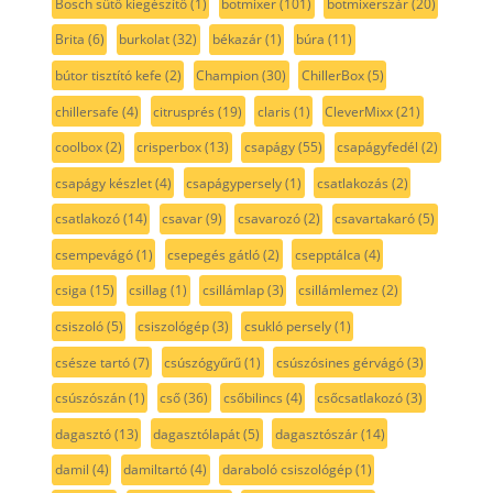
Bosch sütő kiegészítő
(1)
botmixer
(101)
botmixerszár
(20)
Brita
(6)
burkolat
(32)
békazár
(1)
búra
(11)
bútor tisztító kefe
(2)
Champion
(30)
ChillerBox
(5)
chillersafe
(4)
citrusprés
(19)
claris
(1)
CleverMixx
(21)
coolbox
(2)
crisperbox
(13)
csapágy
(55)
csapágyfedél
(2)
csapágy készlet
(4)
csapágypersely
(1)
csatlakozás
(2)
csatlakozó
(14)
csavar
(9)
csavarozó
(2)
csavartakaró
(5)
csempevágó
(1)
csepegés gátló
(2)
csepptálca
(4)
csiga
(15)
csillag
(1)
csillámlap
(3)
csillámlemez
(2)
csiszoló
(5)
csiszológép
(3)
csukló persely
(1)
csésze tartó
(7)
csúszógyűrű
(1)
csúszósines gérvágó
(3)
csúszószán
(1)
cső
(36)
csőbilincs
(4)
csőcsatlakozó
(3)
dagasztó
(13)
dagasztólapát
(5)
dagasztószár
(14)
damil
(4)
damiltartó
(4)
daraboló csiszológép
(1)