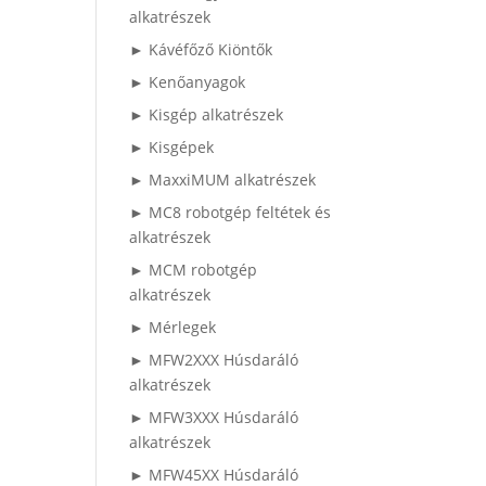
alkatrészek
► Kávéfőző Kiöntők
► Kenőanyagok
► Kisgép alkatrészek
► Kisgépek
► MaxxiMUM alkatrészek
► MC8 robotgép feltétek és
alkatrészek
► MCM robotgép
alkatrészek
► Mérlegek
► MFW2XXX Húsdaráló
alkatrészek
► MFW3XXX Húsdaráló
alkatrészek
► MFW45XX Húsdaráló