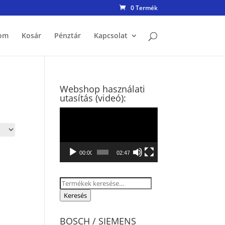
0 Termék
om
Kosár
Pénztár
Kapcsolat
Webshop használati
utasítás (videó):
Videólejátszó
00:00
02:47
Keresés
a
Keresés
következőre:
BOSCH / SIEMENS