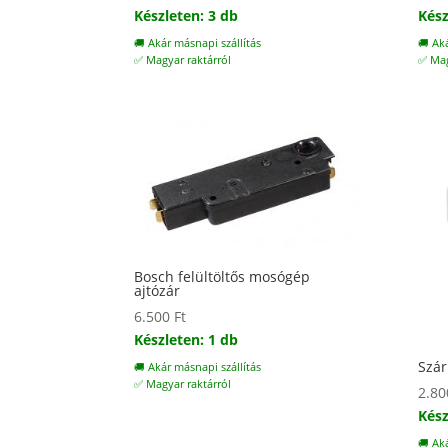
Készleten: 3 db
Kész
🚚 Akár másnapi szállítás
🚚 Ak
✅ Magyar raktárról
✅ Mag
Bosch felültöltős mosógép
ajtózár
6.500
Ft
Készleten: 1 db
Szár
🚚 Akár másnapi szállítás
✅ Magyar raktárról
2.8
Kész
🚚 Ak