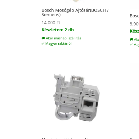
Bosch Mosógép Ajtózár(BOSCH /
Siemens)
Bosc
14.000
Ft
8.9
Készleten: 2 db
Kész
🚚 Akár másnapi szállítás
🚚 Ak
✅ Magyar raktárról
✅ Mag