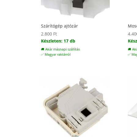
Szárítógép ajtózár
Mos
2.800
Ft
4.4
Készleten: 17 db
Kész
🚚 Akár másnapi szállítás
🚚 Ak
✅ Magyar raktárról
✅ Mag