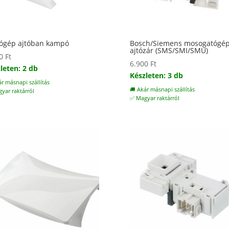
ógép ajtóban kampó
Bosch/Siemens mosogatógé
ajtózár (SMS/SMI/SMU)
00
Ft
6.900
Ft
leten: 2 db
Készleten: 3 db
ár másnapi szállítás
🚚 Akár másnapi szállítás
yar raktárról
✅ Magyar raktárról