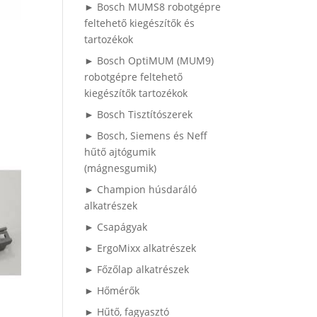
► Bosch MUMS8 robotgépre
feltehető kiegészítők és
tartozékok
► Bosch OptiMUM (MUM9)
robotgépre feltehető
kiegészítők tartozékok
► Bosch Tisztítószerek
► Bosch, Siemens és Neff
hűtő ajtógumik
(mágnesgumik)
► Champion húsdaráló
alkatrészek
► Csapágyak
► ErgoMixx alkatrészek
► Főzőlap alkatrészek
► Hőmérők
► Hűtő, fagyasztó