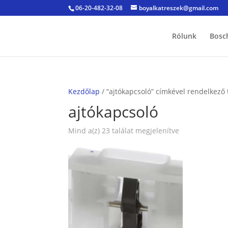
06-20-482-32-08
boyalkatreszek@gmail.com
Rólunk
Bosc
Kezdőlap
/ “ajtókapcsoló” címkével rendelkező
ajtókapcsoló
Sorted
Mind a(z) 23 találat megjelenítve
by
popularity