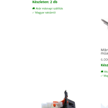
Készleten: 2 db
🚚 Akár másnapi szállítás
✅ Magyar raktárról
Mikr
műa
6.0
Kész
🚚 Ak
✅ Mag