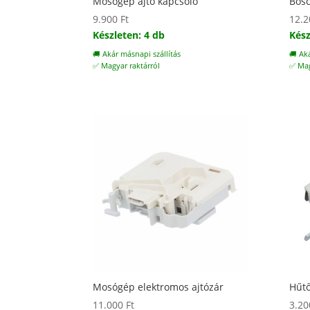
Mosógép ajtó kapcsoló
Bosc
9.900
Ft
12.
Készleten: 4 db
Kész
🚚 Akár másnapi szállítás
🚚 Ak
✅ Magyar raktárról
✅ Mag
Mosógép elektromos ajtózár
Hűtő
11.000
Ft
3.2