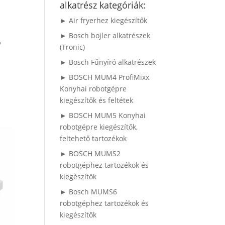
alkatrész kategóriák:
► Air fryerhez kiegészítők
► Bosch bojler alkatrészek
p
(Tronic)
► Bosch Fűnyíró alkatrészek
► BOSCH MUM4 ProfiMixx
Konyhai robotgépre
kiegészítők és feltétek
► BOSCH MUM5 Konyhai
robotgépre kiegészítők,
feltehető tartozékok
► BOSCH MUMS2
robotgéphez tartozékok és
kiegészítők
► Bosch MUMS6
robotgéphez tartozékok és
kiegészítők