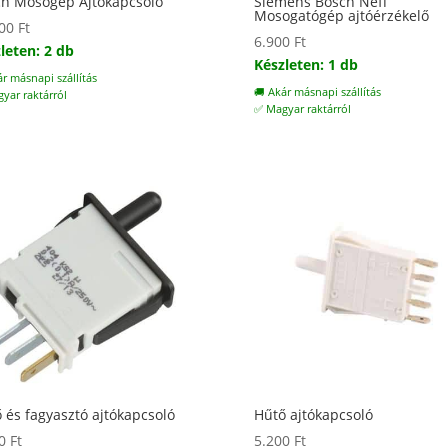
h Mosógép Ajtókapcsoló
Siemens Bosch Neff
Mosogatógép ajtóérzékelő
200
Ft
6.900
Ft
leten: 2 db
Készleten: 1 db
ár másnapi szállítás
🚚 Akár másnapi szállítás
yar raktárról
✅ Magyar raktárról
 és fagyasztó ajtókapcsoló
Hűtő ajtókapcsoló
00
Ft
5.200
Ft