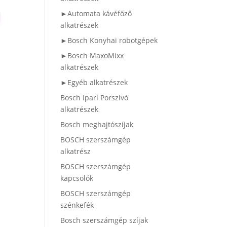
►Automata kávéfőző
alkatrészek
►Bosch Konyhai robotgépek
►Bosch MaxoMixx
alkatrészek
►Egyéb alkatrészek
Bosch Ipari Porszívó
alkatrészek
Bosch meghajtószíjak
BOSCH szerszámgép
alkatrész
BOSCH szerszámgép
kapcsolók
BOSCH szerszámgép
szénkefék
Bosch szerszámgép szíjak