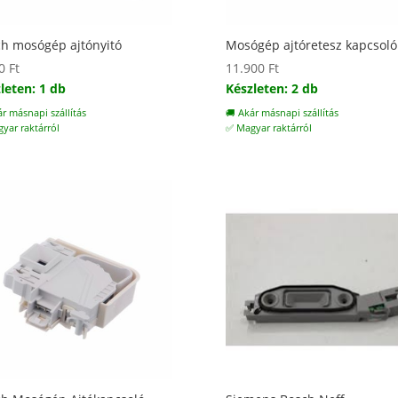
h mosógép ajtónyitó
Mosógép ajtóretesz kapcsoló
00
Ft
11.900
Ft
leten: 1 db
Készleten: 2 db
ár másnapi szállítás
🚚 Akár másnapi szállítás
yar raktárról
✅ Magyar raktárról