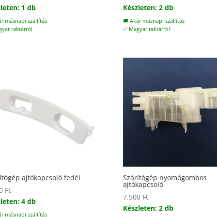
leten: 1 db
Készleten: 2 db
ár másnapi szállítás
🚚 Akár másnapi szállítás
yar raktárról
✅ Magyar raktárról
ítógép ajtókapcsoló fedél
Szárítógép nyomógombos
ajtókapcsoló
00
Ft
7.500
Ft
leten: 4 db
Készleten: 2 db
ár másnapi szállítás