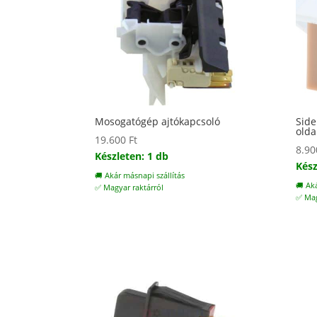
Mosogatógép ajtókapcsoló
Side
olda
19.600
Ft
8.9
Készleten: 1 db
Kész
🚚 Akár másnapi szállítás
🚚 Ak
✅ Magyar raktárról
✅ Mag