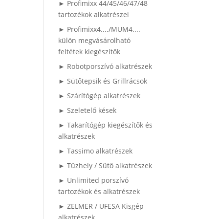
► Profimixx 44/45/46/47/48
tartozékok alkatrészei
► Profimixx4..../MUM4....
külön megvásárolható
feltétek kiegészítők
► Robotporszívó alkatrészek
► Sütőtepsik és Grillrácsok
► Szárítógép alkatrészek
► Szeletelő kések
► Takarítógép kiegészítők és
alkatrészek
► Tassimo alkatrészek
► Tűzhely / Sütő alkatrészek
► Unlimited porszívó
tartozékok és alkatrészek
► ZELMER / UFESA Kisgép
alkatrészek