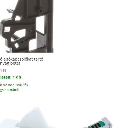
ó ajtókapcsolókat tartó
nyag betét
00
Ft
leten: 1 db
ár másnapi szállítás
yar raktárról