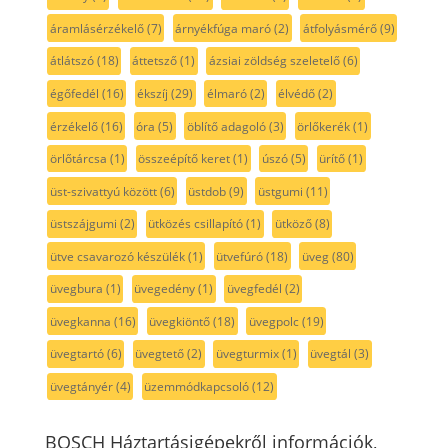
áramlásérzékelő
(7)
árnyékfúga maró
(2)
átfolyásmérő
(9)
átlátszó
(18)
áttetsző
(1)
ázsiai zöldség szeletelő
(6)
égőfedél
(16)
ékszíj
(29)
élmaró
(2)
élvédő
(2)
érzékelő
(16)
óra
(5)
öblítő adagoló
(3)
örlőkerék
(1)
örlőtárcsa
(1)
összeépítő keret
(1)
úszó
(5)
ürítő
(1)
üst-szivattyú között
(6)
üstdob
(9)
üstgumi
(11)
üstszájgumi
(2)
ütközés csillapító
(1)
ütköző
(8)
ütve csavarozó készülék
(1)
ütvefúró
(18)
üveg
(80)
üvegbura
(1)
üvegedény
(1)
üvegfedél
(2)
üvegkanna
(16)
üvegkiöntő
(18)
üvegpolc
(19)
üvegtartó
(6)
üvegtető
(2)
üvegturmix
(1)
üvegtál
(3)
üvegtányér
(4)
üzemmódkapcsoló
(12)
BOSCH Háztartásigépekről információk,