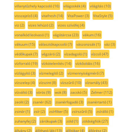
villanytűzhely kapcsoló
(16)
világoskék
(4)
világítás
(10)
visszajelző
(4)
vitafresh
(14)
VitaPower
(3)
VitaStyle
(5)
viz
(2)
vizes lehúzó
(2)
vizes szívófej
(4)
vonalkód leolvasó
(1)
vágótárcsa
(23)
vákum
(16)
vákuum
(15)
választókapcsoló
(7)
vászonzsák
(1)
váz
(3)
védőkupak
(7)
végzáró
(2)
vízadagoló
(1)
vízcső
(47)
vízforraló
(19)
vízkötelenítés
(14)
vízkőoldás
(16)
vízlágyító
(3)
vízmelegítő
(2)
vízmennyiségmérő
(7)
vízszelep
(4)
vízszint
(8)
vízszűrő
(10)
víztartály
(43)
vízváltó
(3)
vörös
(9)
wok
(8)
zacskó
(5)
Zelmer
(112)
zeolit
(2)
zsanér
(62)
zsanérfogadó
(3)
zsanértartó
(1)
zsinór
(1)
zsír
(2)
zsírfilter
(5)
zsírszűrő
(5)
zsírálló
(1)
zuhanyfej
(2)
zárókupak
(3)
zöld
(1)
zöldségfiók
(27)
állvány
(2)
állítható láb
(13)
állítókar
(4)
állórész
(2)