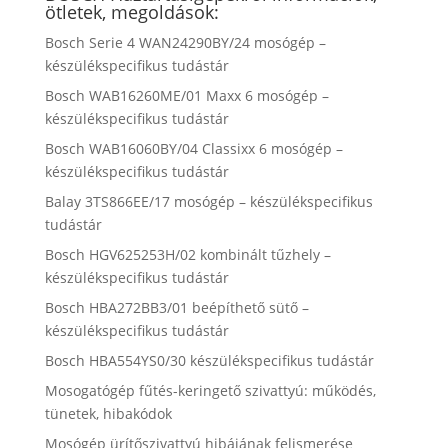
ötletek, megoldások:
Bosch Serie 4 WAN24290BY/24 mosógép –
készülékspecifikus tudástár
Bosch WAB16260ME/01 Maxx 6 mosógép –
készülékspecifikus tudástár
Bosch WAB16060BY/04 Classixx 6 mosógép –
készülékspecifikus tudástár
Balay 3TS866EE/17 mosógép – készülékspecifikus
tudástár
Bosch HGV625253H/02 kombinált tűzhely –
készülékspecifikus tudástár
Bosch HBA272BB3/01 beépíthető sütő –
készülékspecifikus tudástár
Bosch HBA554YS0/30 készülékspecifikus tudástár
Mosogatógép fűtés-keringető szivattyú: működés,
tünetek, hibakódok
Mosógép ürítőszivattyú hibájának felismerése