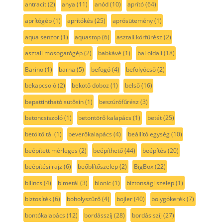
antracit
(2)
anya
(11)
anód
(10)
aprító
(64)
aprítógép
(1)
aprítókés
(25)
aprósütemény
(1)
aqua senzor
(1)
aquastop
(6)
asztali körfűrész
(2)
asztali mosogatógép
(2)
babkávé
(1)
bal oldali
(18)
Barino
(1)
barna
(5)
befogó
(4)
befolyócső
(2)
bekapcsoló
(2)
bekötő doboz
(1)
belső
(16)
bepattintható sütősín
(1)
beszúrófűrész
(3)
betoncsiszoló
(1)
betontörő kalapács
(1)
betét
(25)
betöltő tál
(1)
beverőkalapács
(4)
beállító egység
(10)
beépített mérleges
(2)
beépíthető
(44)
beépítés
(20)
beépítési rajz
(6)
beőblítőszelep
(2)
BigBox
(22)
bilincs
(4)
bimetál
(3)
bionic
(1)
biztonsági szelep
(1)
biztosíték
(6)
boholyszűrő
(4)
bojler
(40)
bolygókerék
(7)
bontókalapács
(12)
bordásszíj
(28)
bordás szíj
(27)