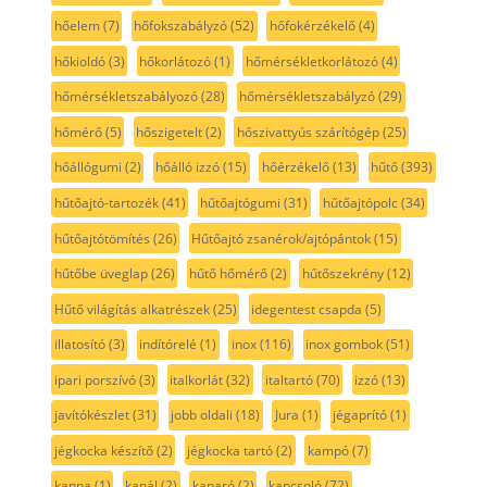
hőelem
(7)
hőfokszabályzó
(52)
hőfokérzékelő
(4)
hőkioldó
(3)
hőkorlátozó
(1)
hőmérsékletkorlátozó
(4)
hőmérsékletszabályozó
(28)
hőmérsékletszabályzó
(29)
hőmérő
(5)
hőszigetelt
(2)
hőszivattyús szárítógép
(25)
hőállógumi
(2)
hőálló izzó
(15)
hőérzékelő
(13)
hűtő
(393)
hűtőajtó-tartozék
(41)
hűtőajtógumi
(31)
hűtőajtópolc
(34)
hűtőajtótömítés
(26)
Hűtőajtó zsanérok/ajtópántok
(15)
hűtőbe üveglap
(26)
hűtő hőmérő
(2)
hűtőszekrény
(12)
Hűtő világítás alkatrészek
(25)
idegentest csapda
(5)
illatosító
(3)
indítórelé
(1)
inox
(116)
inox gombok
(51)
ipari porszívó
(3)
italkorlát
(32)
italtartó
(70)
izzó
(13)
javítókészlet
(31)
jobb oldali
(18)
Jura
(1)
jégaprító
(1)
jégkocka készítő
(2)
jégkocka tartó
(2)
kampó
(7)
kanna
(1)
kanál
(2)
kaparó
(2)
kapcsoló
(72)