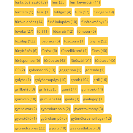
funkcióválasztó
(39)
fém
(35)
fém keverőtál
(11)
fémtető
(1)
fésű
(1)
földgáz
(4)
fúró
(17)
fúrógép
(19)
fúrókalapács
(14)
fúró kalapács
(10)
fúrótokmány
(3)
fúvóka
(27)
fül
(11)
fődarab
(12)
főmotor
(6)
főzőlap
(122)
főzőrács
(6)
főzőzóna
(1)
fűnyíró
(52)
fűnyírókés
(6)
fűrész
(6)
fűszellőztető
(4)
fűtés
(40)
fűtéspumpa
(6)
fűtőbetét
(43)
fűtőszál
(51)
fűtőtest
(45)
G9
(2)
gabonaörlő
(13)
gaggenau
(1)
gerenda
(1)
golyós
(1)
golyóscsapágy
(10)
gomb
(104)
grill
(16)
grillbetét
(3)
grillrács
(5)
gumi
(77)
gumibak
(14)
gumicső
(18)
gumiláb
(14)
gyalu
(3)
gyalugép
(1)
gyerekzár
(2)
gyorsdaraboló
(2)
gyorstokmány
(3)
gyorstöltő
(1)
gyúrókampó
(5)
gyümölcscentrifuga
(12)
gyümölcsprés
(22)
gyűrű
(10)
gáz csatlakozó
(3)