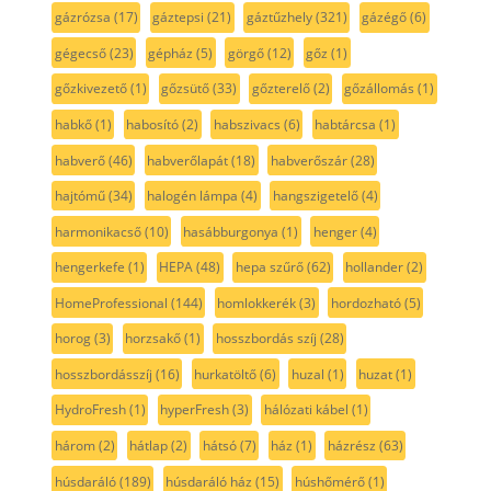
gázrózsa
(17)
gáztepsi
(21)
gáztűzhely
(321)
gázégő
(6)
gégecső
(23)
gépház
(5)
görgő
(12)
gőz
(1)
gőzkivezető
(1)
gőzsütő
(33)
gőzterelő
(2)
gőzállomás
(1)
habkő
(1)
habosító
(2)
habszivacs
(6)
habtárcsa
(1)
habverő
(46)
habverőlapát
(18)
habverőszár
(28)
hajtómű
(34)
halogén lámpa
(4)
hangszigetelő
(4)
harmonikacső
(10)
hasábburgonya
(1)
henger
(4)
hengerkefe
(1)
HEPA
(48)
hepa szűrő
(62)
hollander
(2)
HomeProfessional
(144)
homlokkerék
(3)
hordozható
(5)
horog
(3)
horzsakő
(1)
hosszbordás szíj
(28)
hosszbordásszíj
(16)
hurkatöltő
(6)
huzal
(1)
huzat
(1)
HydroFresh
(1)
hyperFresh
(3)
hálózati kábel
(1)
három
(2)
hátlap
(2)
hátsó
(7)
ház
(1)
házrész
(63)
húsdaráló
(189)
húsdaráló ház
(15)
húshőmérő
(1)