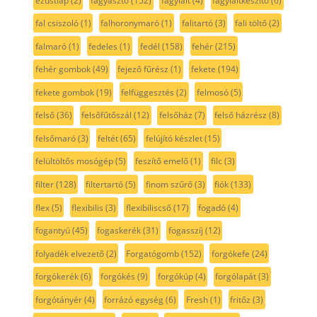
ezüstlap
(2)
fagyasztó
(152)
fagylalt
(4)
fagylaltkészítő
(6)
fal csiszoló
(1)
falhoronymaró
(1)
falitartó
(3)
fali töltő
(2)
falmaró
(1)
fedeles
(1)
fedél
(158)
fehér
(215)
fehér gombok
(49)
fejező fűrész
(1)
fekete
(194)
fekete gombok
(19)
felfüggesztés
(2)
felmosó
(5)
felső
(36)
felsőfűtőszál
(12)
felsőház
(7)
felső házrész
(8)
felsőmaró
(3)
feltét
(65)
felújító készlet
(15)
felültöltős mosógép
(5)
feszítő emelő
(1)
filc
(3)
filter
(128)
filtertartó
(5)
finom szűrő
(3)
fiók
(133)
flex
(5)
flexibilis
(3)
flexibiliscső
(17)
fogadó
(4)
fogantyú
(45)
fogaskerék
(31)
fogasszíj
(12)
folyadék elvezető
(2)
Forgatógomb
(152)
forgókefe
(24)
forgókerék
(6)
forgókés
(9)
forgókúp
(4)
forgólapát
(3)
forgótányér
(4)
forrázó egység
(6)
Fresh
(1)
fritőz
(3)