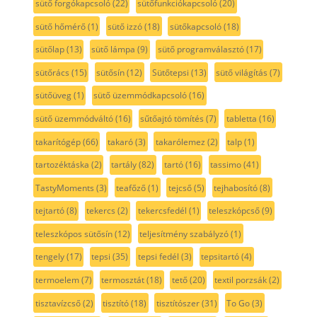
sütő forgókapcsoló
(22)
sütőfunkciókapcsoló
(20)
sütő hőmérő
(1)
sütő izzó
(18)
sütőkapcsoló
(18)
sütőlap
(13)
sütő lámpa
(9)
sütő programválasztó
(17)
sütőrács
(15)
sütősín
(12)
Sütőtepsi
(13)
sütő világítás
(7)
sütőüveg
(1)
sütő üzemmódkapcsoló
(16)
sütő üzemmódváltó
(16)
sűtőajtó tömítés
(7)
tabletta
(16)
takarítógép
(66)
takaró
(3)
takarólemez
(2)
talp
(1)
tartozéktáska
(2)
tartály
(82)
tartó
(16)
tassimo
(41)
TastyMoments
(3)
teafőző
(1)
tejcső
(5)
tejhabosító
(8)
tejtartó
(8)
tekercs
(2)
tekercsfedél
(1)
teleszkópcső
(9)
teleszkópos sütősín
(12)
teljesítmény szabályzó
(1)
tengely
(17)
tepsi
(35)
tepsi fedél
(3)
tepsitartó
(4)
termoelem
(7)
termosztát
(18)
tető
(20)
textil porzsák
(2)
tisztavízcső
(2)
tisztító
(18)
tisztítószer
(31)
To Go
(3)