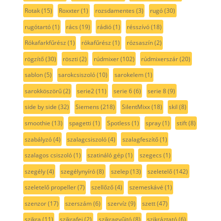
Rotak
(15)
Roxxter
(1)
rozsdamentes
(3)
rugó
(30)
rugótartó
(1)
rács
(19)
rádió
(1)
résszívó
(18)
Rókafarkfűrész
(1)
rókafűrész
(1)
rózsaszín
(2)
rögzítő
(30)
röszti
(2)
rúdmixer
(102)
rúdmixerszár
(20)
sablon
(5)
sarokcsiszoló
(10)
sarokelem
(1)
sarokköszörű
(2)
serie2
(11)
serie 6
(6)
serie 8
(9)
side by side
(32)
Siemens
(218)
SilentMixx
(18)
skil
(8)
smoothie
(13)
spagetti
(1)
Spotless
(1)
spray
(1)
stift
(8)
szabályzó
(4)
szalagcsiszoló
(4)
szalagfeszítő
(1)
szalagos csiszoló
(1)
szatináló gép
(1)
szegecs
(1)
szegély
(4)
szegélynyíró
(8)
szelep
(13)
szeletelő
(142)
szeletelő propeller
(7)
szellőző
(4)
szemeskávé
(1)
szenzor
(17)
szerszám
(6)
szervíz
(9)
szett
(47)
szikra
(11)
szikrafej
(2)
szikragyűjtó
(8)
szikráztató
(6)