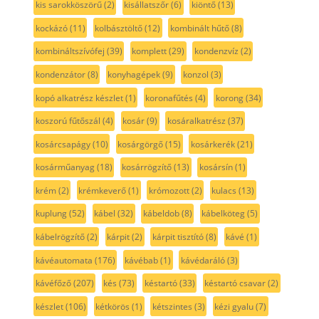
kis sarokköszörű
(2)
kisállatszőr
(6)
kiöntő
(13)
kockázó
(11)
kolbásztöltő
(12)
kombinált hűtő
(8)
kombináltszívófej
(39)
komplett
(29)
kondenzvíz
(2)
kondenzátor
(8)
konyhagépek
(9)
konzol
(3)
kopó alkatrész készlet
(1)
koronafűtés
(4)
korong
(34)
koszorú fűtőszál
(4)
kosár
(9)
kosáralkatrész
(37)
kosárcsapágy
(10)
kosárgörgő
(15)
kosárkerék
(21)
kosárműanyag
(18)
kosárrögzítő
(13)
kosársín
(1)
krém
(2)
krémkeverő
(1)
krómozott
(2)
kulacs
(13)
kuplung
(52)
kábel
(32)
kábeldob
(8)
kábelköteg
(5)
kábelrögzítő
(2)
kárpit
(2)
kárpit tisztító
(8)
kávé
(1)
kávéautomata
(176)
kávébab
(1)
kávédaráló
(3)
kávéfőző
(207)
kés
(73)
késtartó
(33)
késtartó csavar
(2)
készlet
(106)
kétkörös
(1)
kétszintes
(3)
kézi gyalu
(7)