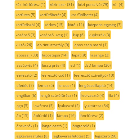
kézi körfűrész
(1)
kézimixer
(31)
kézi porszívó
(79)
kör
(4)
körfütés
(5)
körfűtőbetét
(4)
kör fűtőbetét
(4)
körfűtőszál
(4)
körkés
(15)
kötél
(11)
központi egység
(7)
középső
(3)
középső üveg
(1)
kúp
(6)
kúpkerék
(3)
külső
(26)
labirintustartály
(9)
lapos csap maró
(1)
laposszíj
(33)
lapostepsi
(14)
lapát
(9)
lasange
(2)
lassúprés
(4)
lassú prés
(4)
led
(1)
LED lámpa
(20)
leeresztő
(2)
leeresztő cső
(1)
leeresztő szivattyú
(10)
lefedés
(7)
lemez
(5)
lencse
(1)
lengéscsillapító
(14)
lengőkar
(6)
lengő szúrófűrész
(1)
leolvasztó
(4)
lila
(4)
logó
(5)
LowFrost
(5)
lyukasztó
(2)
lyuktárcsa
(34)
láb
(15)
lábfürdő
(1)
lámpa
(16)
láncfűrész
(2)
lánckerék
(1)
lángelosztó
(1)
lángterelő
(1)
légkeverésfűtés
(8)
légkeverésfűtőtest
(5)
légszűrő
(50)