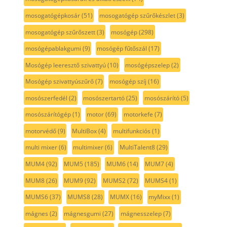
mosogatógépkosár
(51)
mosogatógép szűrőkészlet
(3)
mosogatógép szűrőszett
(3)
mosógép
(298)
mosógépablakgumi
(9)
mosógép fűtőszál
(17)
Mosógép leeresztő szivattyú
(10)
mosógépszelep
(2)
Mosógép szivattyúszűrő
(7)
mosógép szíj
(16)
mosószerfedél
(2)
mosószertartó
(25)
mosószárító
(5)
mosószárítógép
(1)
motor
(69)
motorkefe
(7)
motorvédő
(9)
MultiBox
(4)
multifunkciós
(1)
multi mixer
(6)
multimixer
(6)
MultiTalent8
(29)
MUM4
(92)
MUM5
(185)
MUM6
(14)
MUM7
(4)
MUM8
(26)
MUM9
(92)
MUMS2
(72)
MUMS4
(1)
MUMS6
(37)
MUMS8
(28)
MUMX
(16)
myMixx
(1)
mágnes
(2)
mágnesgumi
(27)
mágnesszelep
(7)