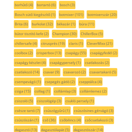
borhűtő
(4)
bortartó
(6)
bosch
(3)
Bosch sütő kiegészítő
(1)
botmixer
(101)
botmixerszár
(20)
Brita
(6)
burkolat
(32)
békazár
(1)
búra
(11)
bútor tisztító kefe
(2)
Champion
(30)
ChillerBox
(5)
chillersafe
(4)
citrusprés
(19)
claris
(1)
CleverMixx
(21)
coolbox
(2)
crisperbox
(13)
csapágy
(55)
csapágyfedél
(2)
csapágy készlet
(4)
csapágypersely
(1)
csatlakozás
(2)
csatlakozó
(14)
csavar
(9)
csavarozó
(2)
csavartakaró
(5)
csempevágó
(1)
csepegés gátló
(2)
csepptálca
(4)
csiga
(15)
csillag
(1)
csillámlap
(3)
csillámlemez
(2)
csiszoló
(5)
csiszológép
(3)
csukló persely
(1)
csésze tartó
(7)
csúszógyűrű
(1)
csúszósines gérvágó
(3)
csúszószán
(1)
cső
(36)
csőbilincs
(4)
csőcsatlakozó
(3)
dagasztó
(13)
dagasztólapát
(5)
dagasztószár
(14)