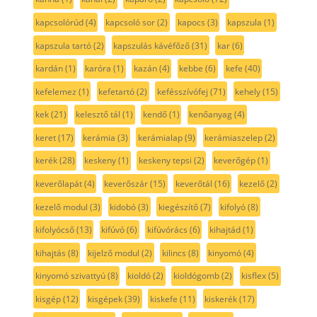
kapcsolórúd
(4)
kapcsoló sor
(2)
kapocs
(3)
kapszula
(1)
kapszula tartó
(2)
kapszulás kávéfőző
(31)
kar
(6)
kardán
(1)
karóra
(1)
kazán
(4)
kebbe
(6)
kefe
(40)
kefelemez
(1)
kefetartó
(2)
kefésszívófej
(71)
kehely
(15)
kek
(21)
kelesztő tál
(1)
kendő
(1)
kenőanyag
(4)
keret
(17)
kerámia
(3)
kerámialap
(9)
kerámiaszelep
(2)
kerék
(28)
keskeny
(1)
keskeny tepsi
(2)
keverőgép
(1)
keverőlapát
(4)
keverőszár
(15)
keverőtál
(16)
kezelő
(2)
kezelő modul
(3)
kidobó
(3)
kiegészítő
(7)
kifolyó
(8)
kifolyócső
(13)
kifúvó
(6)
kifúvórács
(6)
kihajtád
(1)
kihajtás
(8)
kijelző modul
(2)
kilincs
(8)
kinyomó
(4)
kinyomó szivattyú
(8)
kioldó
(2)
kioldógomb
(2)
kisflex
(5)
kisgép
(12)
kisgépek
(39)
kiskefe
(11)
kiskerék
(17)