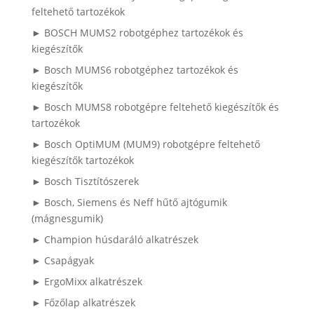
feltehető tartozékok
► BOSCH MUMS2 robotgéphez tartozékok és
kiegészítők
► Bosch MUMS6 robotgéphez tartozékok és
kiegészítők
► Bosch MUMS8 robotgépre feltehető kiegészítők és
tartozékok
► Bosch OptiMUM (MUM9) robotgépre feltehető
kiegészítők tartozékok
► Bosch Tisztítószerek
► Bosch, Siemens és Neff hűtő ajtógumik
(mágnesgumik)
► Champion húsdaráló alkatrészek
► Csapágyak
► ErgoMixx alkatrészek
► Főzőlap alkatrészek