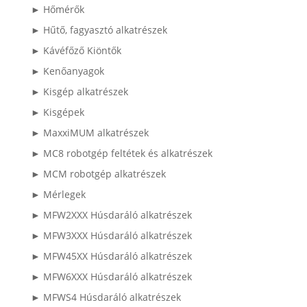
► Hőmérők
► Hűtő, fagyasztó alkatrészek
► Kávéfőző Kiöntők
► Kenőanyagok
► Kisgép alkatrészek
► Kisgépek
► MaxxiMUM alkatrészek
► MC8 robotgép feltétek és alkatrészek
► MCM robotgép alkatrészek
► Mérlegek
► MFW2XXX Húsdaráló alkatrészek
► MFW3XXX Húsdaráló alkatrészek
► MFW45XX Húsdaráló alkatrészek
► MFW6XXX Húsdaráló alkatrészek
► MFWS4 Húsdaráló alkatrészek