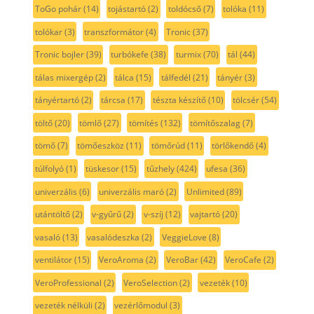
ToGo pohár
(14)
tojástartó
(2)
toldócső
(7)
tolóka
(11)
tolókar
(3)
transzformátor
(4)
Tronic
(37)
Tronic bojler
(39)
turbókefe
(38)
turmix
(70)
tál
(44)
tálas mixergép
(2)
tálca
(15)
tálfedél
(21)
tányér
(3)
tányértartó
(2)
tárcsa
(17)
tészta készítő
(10)
tölcsér
(54)
töltő
(20)
tömlő
(27)
tömítés
(132)
tömítőszalag
(7)
tömő
(7)
tömőeszköz
(11)
tömőrúd
(11)
törlőkendő
(4)
túlfolyó
(1)
tüskesor
(15)
tűzhely
(424)
ufesa
(36)
univerzális
(6)
univerzális maró
(2)
Unlimited
(89)
utántöltő
(2)
v-gyűrű
(2)
v-szíj
(12)
vajtartó
(20)
vasaló
(13)
vasalódeszka
(2)
VeggieLove
(8)
ventilátor
(15)
VeroAroma
(2)
VeroBar
(42)
VeroCafe
(2)
VeroProfessional
(2)
VeroSelection
(2)
vezeték
(10)
vezeték nélküli
(2)
vezérlőmodul
(3)