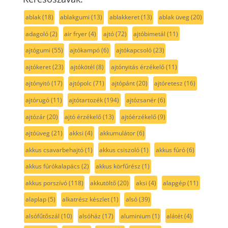
ablak
(18)
ablakgumi
(13)
ablakkeret
(13)
ablak üveg
(20)
adagoló
(2)
air fryer
(4)
ajtó
(72)
ajtóbimetál
(11)
ajtógumi
(55)
ajtókampó
(6)
ajtókapcsoló
(23)
ajtókeret
(23)
ajtókötél
(8)
ajtónyitás érzékelő
(11)
ajtónyitó
(17)
ajtópolc
(71)
ajtópánt
(20)
ajtóretesz
(16)
ajtórugó
(11)
ajtótartozék
(194)
ajtózsanér
(6)
ajtózár
(20)
ajtó érzékelő
(13)
ajtóérzékelő
(9)
ajtóüveg
(21)
akksi
(4)
akkumulátor
(6)
akkus csavarbehajtó
(1)
akkus csiszoló
(1)
akkus fúró
(6)
akkus fúrókalapács
(2)
akkus körfűrész
(1)
akkus porszívó
(118)
akkutöltő
(20)
aksi
(4)
alapgép
(11)
alaplap
(5)
alkatrész készlet
(1)
alsó
(39)
alsófűtőszál
(10)
alsóház
(17)
aluminium
(1)
alátét
(4)