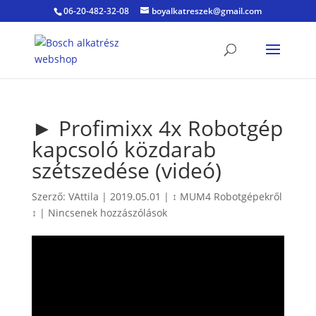
06-20-482-32-08
boyalkatreszek@gmail.com
► Profimixx 4x Robotgép
kapcsoló közdarab
szétszedése (videó)
Szerző:
VAttila
|
2019.05.01
|
↕ MUM4 Robotgépekről
↕
|
Nincsenek hozzászólások