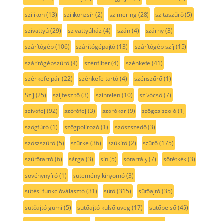
szilikon
(13)
szilikonzsír
(2)
szimering
(28)
szitaszűrő
(5)
szivattyú
(29)
szivattyúház
(4)
szán
(4)
szárny
(3)
szárítógép
(106)
szárítógépajtó
(13)
szárítógép szíj
(15)
szárítógépszűrő
(4)
szénfilter
(4)
szénkefe
(41)
szénkefe pár
(22)
szénkefe tartó
(4)
szénszűrő
(1)
Szíj
(25)
szíjfeszítő
(3)
színtelen
(10)
szívócső
(7)
szívófej
(92)
szórófej
(3)
szórókar
(9)
szögcsiszoló
(1)
szögfúró
(1)
szögpolírozó
(1)
szöszszedő
(3)
szöszszűrő
(5)
szürke
(36)
szűkítő
(2)
szűrő
(175)
szűrőtartó
(6)
sárga
(3)
sín
(5)
sótartály
(7)
sötétkék
(3)
sövénynyíró
(1)
sütemény kinyomó
(3)
sütési funkcióválasztó
(31)
sütő
(315)
sütőajtó
(35)
sütőajtó gumi
(5)
sütőajtó külső üveg
(17)
sütőbelső
(45)