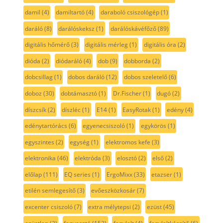
damil
(4)
damiltartó
(4)
daraboló csiszológép
(1)
daráló
(8)
darálóskeksz
(1)
darálóskávéfőző
(89)
digitális hőmérő
(3)
digitális mérleg
(1)
digitális óra
(2)
dióda
(2)
diódaráló
(4)
dob
(9)
dobborda
(2)
dobcsillag
(1)
dobos daráló
(12)
dobos szeletelő
(6)
doboz
(30)
dobtámasztó
(1)
Dr.Fischer
(1)
dugó
(2)
díszcsík
(2)
díszléc
(1)
E14
(1)
EasyRotak
(1)
edény
(4)
edénytartórács
(6)
egyenecsiszoló
(1)
egykörös
(1)
egyszintes
(2)
egység
(1)
elektromos kefe
(3)
elektronika
(46)
elektróda
(3)
elosztó
(2)
első
(2)
előlap
(111)
EQ series
(1)
ErgoMixx
(33)
etazser
(1)
etilén semlegesítő
(3)
evőeszközkosár
(7)
excenter csiszoló
(7)
extra mélytepsi
(2)
ezüst
(45)