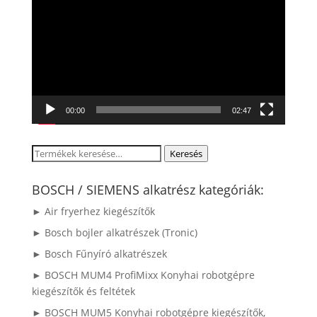
00:00
02:47
Keresés
Keresés
a
következőre:
BOSCH / SIEMENS alkatrész kategóriák:
► Air fryerhez kiegészítők
► Bosch bojler alkatrészek (Tronic)
► Bosch Fűnyíró alkatrészek
► BOSCH MUM4 ProfiMixx Konyhai robotgépre
kiegészítők és feltétek
► BOSCH MUM5 Konyhai robotgépre kiegészítők,