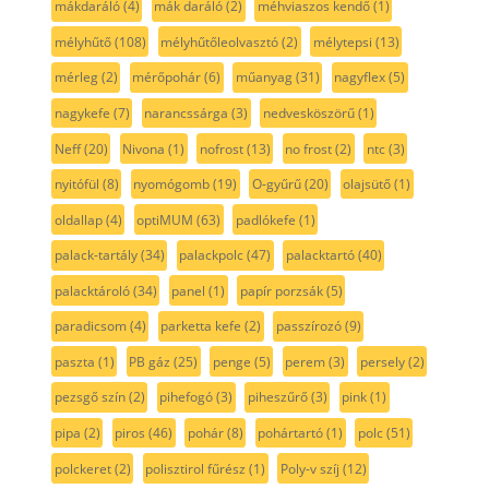
mákdaráló
(4)
mák daráló
(2)
méhviaszos kendő
(1)
mélyhűtő
(108)
mélyhűtőleolvasztó
(2)
mélytepsi
(13)
mérleg
(2)
mérőpohár
(6)
műanyag
(31)
nagyflex
(5)
nagykefe
(7)
narancssárga
(3)
nedvesköszörű
(1)
Neff
(20)
Nivona
(1)
nofrost
(13)
no frost
(2)
ntc
(3)
nyitófül
(8)
nyomógomb
(19)
O-gyűrű
(20)
olajsütő
(1)
oldallap
(4)
optiMUM
(63)
padlókefe
(1)
palack-tartály
(34)
palackpolc
(47)
palacktartó
(40)
palacktároló
(34)
panel
(1)
papír porzsák
(5)
paradicsom
(4)
parketta kefe
(2)
passzírozó
(9)
paszta
(1)
PB gáz
(25)
penge
(5)
perem
(3)
persely
(2)
pezsgő szín
(2)
pihefogó
(3)
piheszűrő
(3)
pink
(1)
pipa
(2)
piros
(46)
pohár
(8)
pohártartó
(1)
polc
(51)
polckeret
(2)
polisztirol fűrész
(1)
Poly-v szíj
(12)