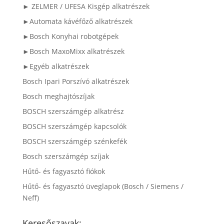
► ZELMER / UFESA Kisgép alkatrészek
►Automata kávéfőző alkatrészek
►Bosch Konyhai robotgépek
►Bosch MaxoMixx alkatrészek
►Egyéb alkatrészek
Bosch Ipari Porszívó alkatrészek
Bosch meghajtószíjak
BOSCH szerszámgép alkatrész
BOSCH szerszámgép kapcsolók
BOSCH szerszámgép szénkefék
Bosch szerszámgép szíjak
Hűtő- és fagyasztó fiókok
Hűtő- és fagyasztó üveglapok (Bosch / Siemens /
Neff)
Keresőszavak: