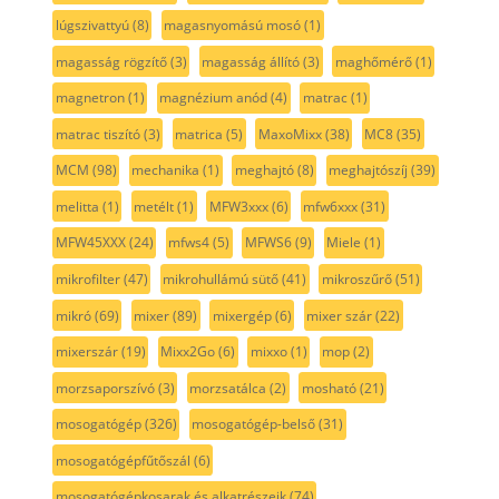
lúgszivattyú
(8)
magasnyomású mosó
(1)
magasság rögzítő
(3)
magasság állító
(3)
maghőmérő
(1)
magnetron
(1)
magnézium anód
(4)
matrac
(1)
matrac tiszító
(3)
matrica
(5)
MaxoMixx
(38)
MC8
(35)
MCM
(98)
mechanika
(1)
meghajtó
(8)
meghajtószíj
(39)
melitta
(1)
metélt
(1)
MFW3xxx
(6)
mfw6xxx
(31)
MFW45XXX
(24)
mfws4
(5)
MFWS6
(9)
Miele
(1)
mikrofilter
(47)
mikrohullámú sütő
(41)
mikroszűrő
(51)
mikró
(69)
mixer
(89)
mixergép
(6)
mixer szár
(22)
mixerszár
(19)
Mixx2Go
(6)
mixxo
(1)
mop
(2)
morzsaporszívó
(3)
morzsatálca
(2)
mosható
(21)
mosogatógép
(326)
mosogatógép-belső
(31)
mosogatógépfűtőszál
(6)
mosogatógépkosarak és alkatrészeik
(74)