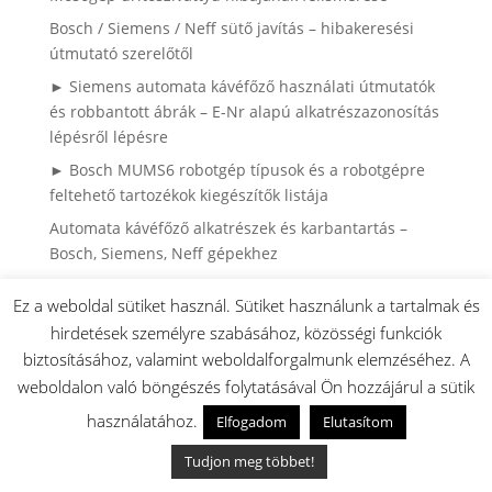
Bosch / Siemens / Neff sütő javítás – hibakeresési
útmutató szerelőtől
► Siemens automata kávéfőző használati útmutatók
és robbantott ábrák – E-Nr alapú alkatrészazonosítás
lépésről lépésre
► Bosch MUMS6 robotgép típusok és a robotgépre
feltehető tartozékok kiegészítők listája
Automata kávéfőző alkatrészek és karbantartás –
Bosch, Siemens, Neff gépekhez
► Bosch mosogatógép alkatrészek
Ez a weboldal sütiket használ. Sütiket használunk a tartalmak és
► Hol van az E.Nr. szám? Bosch, Siemens és Neff
hirdetések személyre szabásához, közösségi funkciók
sütők, tűzhelyek
biztosításához, valamint weboldalforgalmunk elemzéséhez. A
► Mosogatógép edénykosár és evőeszközkosár
weboldalon való böngészés folytatásával Ön hozzájárul a sütik
útmutató: Minden, amit tudnod kell a kosarak
használatához.
Elfogadom
Elutasítom
karbantartásáról, cseréjéről és alkatrészeiről
► Bosch, Siemens és Neff hűtők ajtógumi
Tudjon meg többet!
(mágnesgumi) cseréje – szakszerű útmutató