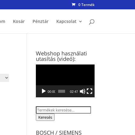
0 Termék
om
Kosár
Pénztár
Kapcsolat
Webshop használati
utasítás (videó):
Videólejátszó
00:00
02:47
Keresés
a
Keresés
következőre:
BOSCH / SIEMENS