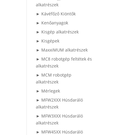
alkatrészek
► Kávéfőző Kiöntők
► Kenőanyagok
► Kisgép alkatrészek
► Kisgépek
► MaxxiMUM alkatrészek
► MC8 robotgép feltétek és
alkatrészek
► MCM robotgép
alkatrészek
► Mérlegek
► MFW2XXX Húsdaráló
alkatrészek
► MFW3XXX Húsdaráló
alkatrészek
► MFW45XX Húsdaráló