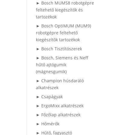
► Bosch MUMS8 robotgépre
feltehető kiegészítők és
tartozékok
► Bosch OptiMUM (MUM9)
robotgépre feltehető
kiegészítők tartozékok
► Bosch Tisztítószerek
► Bosch, Siemens és Neff
hűtő ajtógumik
(mágnesgumik)
► Champion húsdaráló
alkatrészek
► Csapágyak
► ErgoMixx alkatrészek
► Főzőlap alkatrészek
► Hőmérők
► Hűtő, fagyasztó