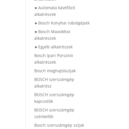
►Automata kávéfőző
alkatrészek
►Bosch Konyhai robotgépek
►Bosch MaxoMixx
alkatrészek
►Egyéb alkatrészek
Bosch Ipari Porszívó
alkatrészek
Bosch meghajtószíjak
BOSCH szerszámgép
alkatrész
BOSCH szerszámgép
kapcsolók
BOSCH szerszámgép
szénkefék
Bosch szerszámgép szíjak