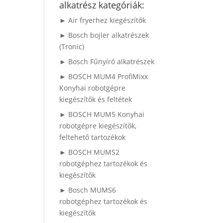
alkatrész kategóriák:
► Air fryerhez kiegészítők
► Bosch bojler alkatrészek
(Tronic)
► Bosch Fűnyíró alkatrészek
► BOSCH MUM4 ProfiMixx
Konyhai robotgépre
kiegészítők és feltétek
► BOSCH MUM5 Konyhai
robotgépre kiegészítők,
feltehető tartozékok
► BOSCH MUMS2
robotgéphez tartozékok és
kiegészítők
► Bosch MUMS6
robotgéphez tartozékok és
kiegészítők