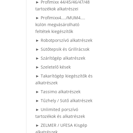
► Profimixx 44/45/46/47/48
tartozékok alkatrészei
► Profimixx4..../MUM4....
külön megvásárolható
feltétek kiegészítők
► Robotporszívó alkatrészek
► Sütőtepsik és Grillrácsok
► Szárítógép alkatrészek
► Szeletelő kések
► Takarítógép kiegészítők és
alkatrészek
► Tassimo alkatrészek
► Tűzhely / Sütő alkatrészek
► Unlimited porszívó
tartozékok és alkatrészek
► ZELMER / UFESA Kisgép
alkatrészek