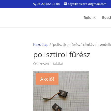
06-20-482-32-08
boyalkatreszek@gmail.com
Rólunk
Bosc
Kezdőlap
/ “polisztirol fűrész” címkével rende
polisztirol fűrész
Összesen 1 találat
Akció!