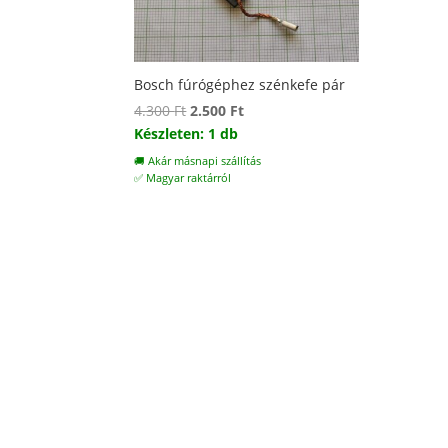
Bosch fúrógéphez szénkefe pár
Original
Current
4.300
Ft
2.500
Ft
price
price
Készleten: 1 db
was:
is:
🚚 Akár másnapi szállítás
4.300 Ft.
2.500 Ft.
✅ Magyar raktárról