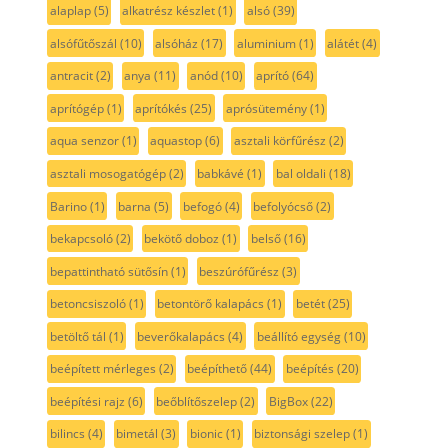
alaplap
(5)
alkatrész készlet
(1)
alsó
(39)
alsófűtőszál
(10)
alsóház
(17)
aluminium
(1)
alátét
(4)
antracit
(2)
anya
(11)
anód
(10)
aprító
(64)
aprítógép
(1)
aprítókés
(25)
aprósütemény
(1)
aqua senzor
(1)
aquastop
(6)
asztali körfűrész
(2)
asztali mosogatógép
(2)
babkávé
(1)
bal oldali
(18)
Barino
(1)
barna
(5)
befogó
(4)
befolyócső
(2)
bekapcsoló
(2)
bekötő doboz
(1)
belső
(16)
bepattintható sütősín
(1)
beszúrófűrész
(3)
betoncsiszoló
(1)
betontörő kalapács
(1)
betét
(25)
betöltő tál
(1)
beverőkalapács
(4)
beállító egység
(10)
beépített mérleges
(2)
beépíthető
(44)
beépítés
(20)
beépítési rajz
(6)
beőblítőszelep
(2)
BigBox
(22)
bilincs
(4)
bimetál
(3)
bionic
(1)
biztonsági szelep
(1)