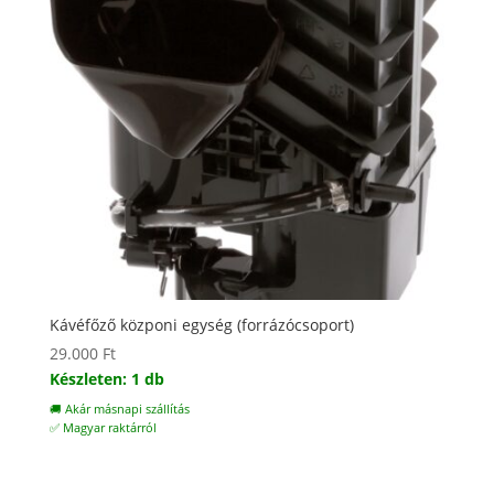
Kávéfőző közponi egység (forrázócsoport)
29.000
Ft
Készleten: 1 db
🚚 Akár másnapi szállítás
✅ Magyar raktárról