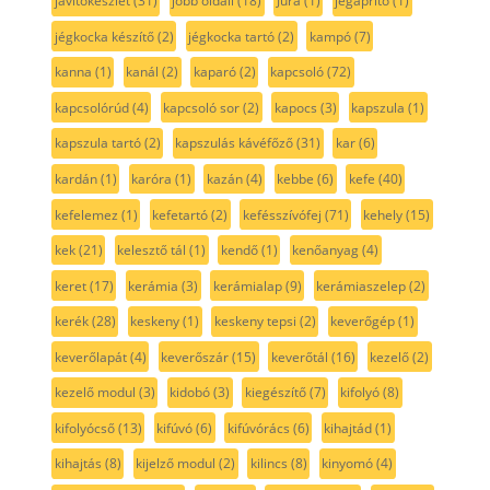
javítókészlet
(31)
jobb oldali
(18)
Jura
(1)
jégaprító
(1)
jégkocka készítő
(2)
jégkocka tartó
(2)
kampó
(7)
kanna
(1)
kanál
(2)
kaparó
(2)
kapcsoló
(72)
kapcsolórúd
(4)
kapcsoló sor
(2)
kapocs
(3)
kapszula
(1)
kapszula tartó
(2)
kapszulás kávéfőző
(31)
kar
(6)
kardán
(1)
karóra
(1)
kazán
(4)
kebbe
(6)
kefe
(40)
kefelemez
(1)
kefetartó
(2)
kefésszívófej
(71)
kehely
(15)
kek
(21)
kelesztő tál
(1)
kendő
(1)
kenőanyag
(4)
keret
(17)
kerámia
(3)
kerámialap
(9)
kerámiaszelep
(2)
kerék
(28)
keskeny
(1)
keskeny tepsi
(2)
keverőgép
(1)
keverőlapát
(4)
keverőszár
(15)
keverőtál
(16)
kezelő
(2)
kezelő modul
(3)
kidobó
(3)
kiegészítő
(7)
kifolyó
(8)
kifolyócső
(13)
kifúvó
(6)
kifúvórács
(6)
kihajtád
(1)
kihajtás
(8)
kijelző modul
(2)
kilincs
(8)
kinyomó
(4)