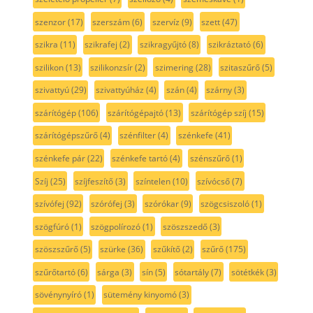
szenzor
(17)
szerszám
(6)
szervíz
(9)
szett
(47)
szikra
(11)
szikrafej
(2)
szikragyűjtó
(8)
szikráztató
(6)
szilikon
(13)
szilikonzsír
(2)
szimering
(28)
szitaszűrő
(5)
szivattyú
(29)
szivattyúház
(4)
szán
(4)
szárny
(3)
szárítógép
(106)
szárítógépajtó
(13)
szárítógép szíj
(15)
szárítógépszűrő
(4)
szénfilter
(4)
szénkefe
(41)
szénkefe pár
(22)
szénkefe tartó
(4)
szénszűrő
(1)
Szíj
(25)
szíjfeszítő
(3)
színtelen
(10)
szívócső
(7)
szívófej
(92)
szórófej
(3)
szórókar
(9)
szögcsiszoló
(1)
szögfúró
(1)
szögpolírozó
(1)
szöszszedő
(3)
szöszszűrő
(5)
szürke
(36)
szűkítő
(2)
szűrő
(175)
szűrőtartó
(6)
sárga
(3)
sín
(5)
sótartály
(7)
sötétkék
(3)
sövénynyíró
(1)
sütemény kinyomó
(3)