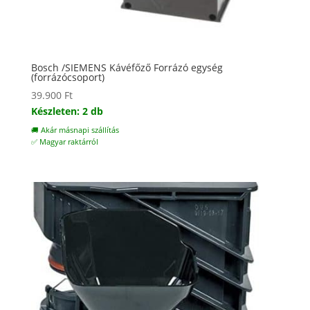
Bosch /SIEMENS Kávéfőző Forrázó egység
(forrázócsoport)
39.900
Ft
Készleten: 2 db
🚚 Akár másnapi szállítás
✅ Magyar raktárról