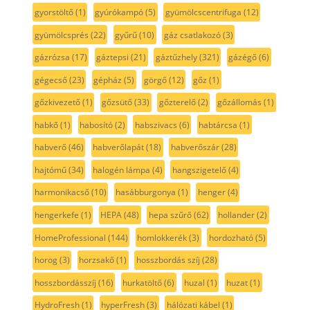
gyorstöltő
(1)
gyúrókampó
(5)
gyümölcscentrifuga
(12)
gyümölcsprés
(22)
gyűrű
(10)
gáz csatlakozó
(3)
gázrózsa
(17)
gáztepsi
(21)
gáztűzhely
(321)
gázégő
(6)
gégecső
(23)
gépház
(5)
görgő
(12)
gőz
(1)
gőzkivezető
(1)
gőzsütő
(33)
gőzterelő
(2)
gőzállomás
(1)
habkő
(1)
habosító
(2)
habszivacs
(6)
habtárcsa
(1)
habverő
(46)
habverőlapát
(18)
habverőszár
(28)
hajtómű
(34)
halogén lámpa
(4)
hangszigetelő
(4)
harmonikacső
(10)
hasábburgonya
(1)
henger
(4)
hengerkefe
(1)
HEPA
(48)
hepa szűrő
(62)
hollander
(2)
HomeProfessional
(144)
homlokkerék
(3)
hordozható
(5)
horog
(3)
horzsakő
(1)
hosszbordás szíj
(28)
hosszbordásszíj
(16)
hurkatöltő
(6)
huzal
(1)
huzat
(1)
HydroFresh
(1)
hyperFresh
(3)
hálózati kábel
(1)