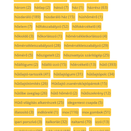
három
(2)
hátlap
(2)
hátsó
(7)
ház
(1)
házrész
(63)
húsdaráló
(189)
húsdaráló ház
(15)
húshőmérő
(1)
hőelem
(7)
hőfokszabályzó
(52)
hőfokérzékelő
(4)
hőkioldó
(3)
hőkorlátozó
(1)
hőmérsékletkorlátozó
(4)
hőmérsékletszabályozó
(28)
hőmérsékletszabályzó
(29)
hőmérő
(5)
hőszigetelt
(2)
hőszivattyús szárítógép
(25)
hőállógumi
(2)
hőálló izzó
(15)
hőérzékelő
(13)
hűtő
(393)
hűtőajtó-tartozék
(41)
hűtőajtógumi
(31)
hűtőajtópolc
(34)
hűtőajtótömítés
(26)
Hűtőajtó zsanérok/ajtópántok
(15)
hűtőbe üveglap
(26)
hűtő hőmérő
(2)
hűtőszekrény
(12)
Hűtő világítás alkatrészek
(25)
idegentest csapda
(5)
illatosító
(3)
indítórelé
(1)
inox
(116)
inox gombok
(51)
ipari porszívó
(3)
italkorlát
(32)
italtartó
(70)
izzó
(13)