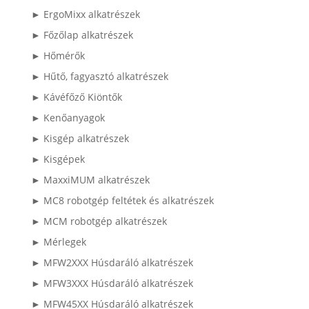
► ErgoMixx alkatrészek
► Főzőlap alkatrészek
► Hőmérők
► Hűtő, fagyasztó alkatrészek
► Kávéfőző Kiöntők
► Kenőanyagok
► Kisgép alkatrészek
► Kisgépek
► MaxxiMUM alkatrészek
► MC8 robotgép feltétek és alkatrészek
► MCM robotgép alkatrészek
► Mérlegek
► MFW2XXX Húsdaráló alkatrészek
► MFW3XXX Húsdaráló alkatrészek
► MFW45XX Húsdaráló alkatrészek