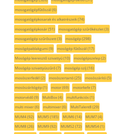
mosogatógépfűtőszál
(6)
mosogatógépkosarak és alkatrészeik
(74)
mosogatógépkosár
(51)
mosogatógép szűrőkészlet
(3)
mosogatógép szűrőszett
(3)
mosógép
(298)
mosógépablakgumi
(9)
mosógép fűtőszál
(17)
Mosógép leeresztő szivattyú
(10)
mosógépszelep
(2)
Mosógép szivattyúszűrő
(7)
mosógép szíj
(16)
mosószerfedél
(2)
mosószertartó
(25)
mosószárító
(5)
mosószárítógép
(1)
motor
(69)
motorkefe
(7)
motorvédő
(9)
MultiBox
(4)
multifunkciós
(1)
multi mixer
(6)
multimixer
(6)
MultiTalent8
(29)
MUM4
(92)
MUM5
(185)
MUM6
(14)
MUM7
(4)
MUM8
(26)
MUM9
(92)
MUMS2
(72)
MUMS4
(1)