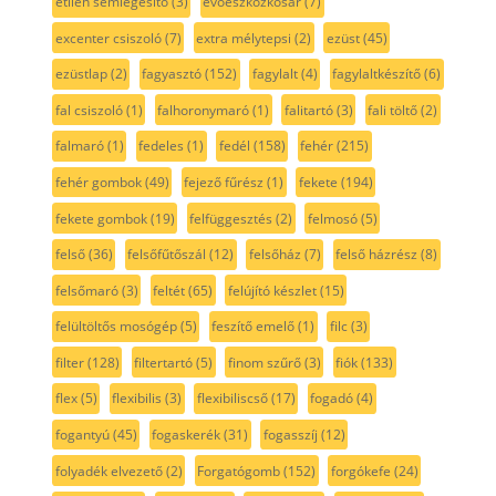
etilén semlegesítő
(3)
evőeszközkosár
(7)
excenter csiszoló
(7)
extra mélytepsi
(2)
ezüst
(45)
ezüstlap
(2)
fagyasztó
(152)
fagylalt
(4)
fagylaltkészítő
(6)
fal csiszoló
(1)
falhoronymaró
(1)
falitartó
(3)
fali töltő
(2)
falmaró
(1)
fedeles
(1)
fedél
(158)
fehér
(215)
fehér gombok
(49)
fejező fűrész
(1)
fekete
(194)
fekete gombok
(19)
felfüggesztés
(2)
felmosó
(5)
felső
(36)
felsőfűtőszál
(12)
felsőház
(7)
felső házrész
(8)
felsőmaró
(3)
feltét
(65)
felújító készlet
(15)
felültöltős mosógép
(5)
feszítő emelő
(1)
filc
(3)
filter
(128)
filtertartó
(5)
finom szűrő
(3)
fiók
(133)
flex
(5)
flexibilis
(3)
flexibiliscső
(17)
fogadó
(4)
fogantyú
(45)
fogaskerék
(31)
fogasszíj
(12)
folyadék elvezető
(2)
Forgatógomb
(152)
forgókefe
(24)