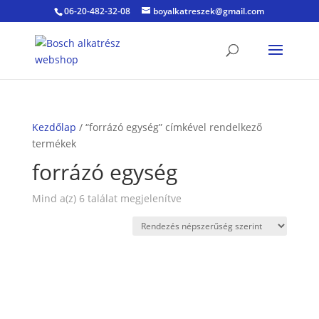
06-20-482-32-08
boyalkatreszek@gmail.com
Kezdőlap
/ “forrázó egység” címkével rendelkező
termékek
forrázó egység
Sorted
Mind a(z) 6 találat megjelenítve
by
popularity