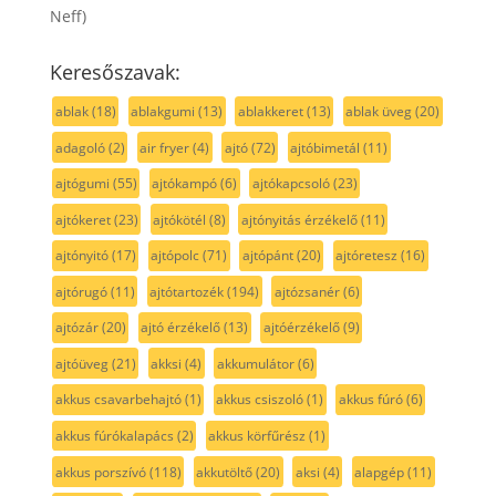
Neff)
Keresőszavak:
ablak
(18)
ablakgumi
(13)
ablakkeret
(13)
ablak üveg
(20)
adagoló
(2)
air fryer
(4)
ajtó
(72)
ajtóbimetál
(11)
ajtógumi
(55)
ajtókampó
(6)
ajtókapcsoló
(23)
ajtókeret
(23)
ajtókötél
(8)
ajtónyitás érzékelő
(11)
ajtónyitó
(17)
ajtópolc
(71)
ajtópánt
(20)
ajtóretesz
(16)
ajtórugó
(11)
ajtótartozék
(194)
ajtózsanér
(6)
ajtózár
(20)
ajtó érzékelő
(13)
ajtóérzékelő
(9)
ajtóüveg
(21)
akksi
(4)
akkumulátor
(6)
akkus csavarbehajtó
(1)
akkus csiszoló
(1)
akkus fúró
(6)
akkus fúrókalapács
(2)
akkus körfűrész
(1)
akkus porszívó
(118)
akkutöltő
(20)
aksi
(4)
alapgép
(11)