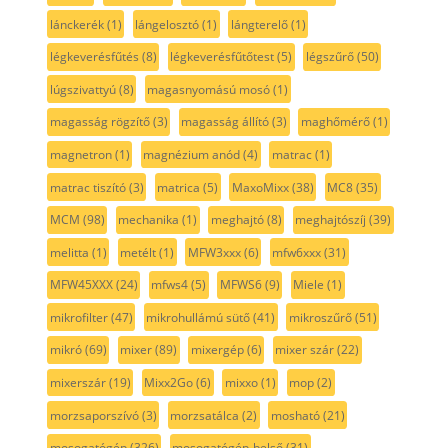
lánckerék
(1)
lángelosztó
(1)
lángterelő
(1)
légkeverésfűtés
(8)
légkeverésfűtőtest
(5)
légszűrő
(50)
lúgszivattyú
(8)
magasnyomású mosó
(1)
magasság rögzítő
(3)
magasság állító
(3)
maghőmérő
(1)
magnetron
(1)
magnézium anód
(4)
matrac
(1)
matrac tiszító
(3)
matrica
(5)
MaxoMixx
(38)
MC8
(35)
MCM
(98)
mechanika
(1)
meghajtó
(8)
meghajtószíj
(39)
melitta
(1)
metélt
(1)
MFW3xxx
(6)
mfw6xxx
(31)
MFW45XXX
(24)
mfws4
(5)
MFWS6
(9)
Miele
(1)
mikrofilter
(47)
mikrohullámú sütő
(41)
mikroszűrő
(51)
mikró
(69)
mixer
(89)
mixergép
(6)
mixer szár
(22)
mixerszár
(19)
Mixx2Go
(6)
mixxo
(1)
mop
(2)
morzsaporszívó
(3)
morzsatálca
(2)
mosható
(21)
mosogatógép
(326)
mosogatógép-belső
(31)