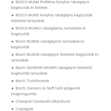
► BOSCH MUM4 ProfiMixx Konyhai robotgépre
kiegészítők és feltétek
► BOSCH MUM5 Konyhai robotgépre kiegészítők,
feltehető tartozékok
► BOSCH MUMS2 robotgéphez tartozékok és
kiegészítők
► Bosch MUMS6 robotgéphez tartozékok és
kiegészítők
► Bosch MUMS8 robotgépre feltehető kiegészítők és
tartozékok
► Bosch OptiMUM (MUM9) robotgépre feltehető
kiegészítők tartozékok
► Bosch Tisztítószerek
► Bosch, Siemens és Neff hűtő ajtógumik
(mágnesgumik)
► Champion húsdaráló alkatrészek
► Csapágyak