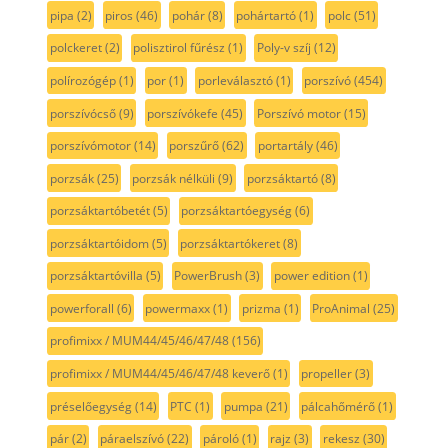
pipa
(2)
piros
(46)
pohár
(8)
pohártartó
(1)
polc
(51)
polckeret
(2)
polisztirol fűrész
(1)
Poly-v szíj
(12)
polírozógép
(1)
por
(1)
porleválasztó
(1)
porszívó
(454)
porszívócső
(9)
porszívókefe
(45)
Porszívó motor
(15)
porszívómotor
(14)
porszűrő
(62)
portartály
(46)
porzsák
(25)
porzsák nélküli
(9)
porzsáktartó
(8)
porzsáktartóbetét
(5)
porzsáktartóegység
(6)
porzsáktartóidom
(5)
porzsáktartókeret
(8)
porzsáktartóvilla
(5)
PowerBrush
(3)
power edition
(1)
powerforall
(6)
powermaxx
(1)
prizma
(1)
ProAnimal
(25)
profimixx / MUM44/45/46/47/48
(156)
profimixx / MUM44/45/46/47/48 keverő
(1)
propeller
(3)
préselőegység
(14)
PTC
(1)
pumpa
(21)
pálcahőmérő
(1)
pár
(2)
páraelszívó
(22)
pároló
(1)
rajz
(3)
rekesz
(30)