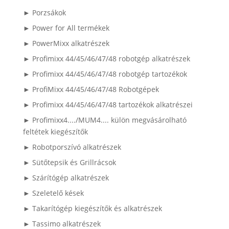
► Porzsákok
► Power for All termékek
► PowerMixx alkatrészek
► Profimixx 44/45/46/47/48 robotgép alkatrészek
► Profimixx 44/45/46/47/48 robotgép tartozékok
► ProfiMixx 44/45/46/47/48 Robotgépek
► Profimixx 44/45/46/47/48 tartozékok alkatrészei
► Profimixx4..../MUM4.... külön megvásárolható
feltétek kiegészítők
► Robotporszívó alkatrészek
► Sütőtepsik és Grillrácsok
► Szárítógép alkatrészek
► Szeletelő kések
► Takarítógép kiegészítők és alkatrészek
► Tassimo alkatrészek