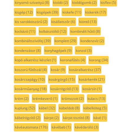
kinyomó szivattyú
(8)
kioldó
(2)
kioldógomb
(2)
kisflex
(5)
kisgép
(12)
kisgépek
(39)
kiskefe
(11)
kiskerék
(17)
kis sarokköszörű
(2)
kisállatszőr
(6)
kiöntő
(13)
kockázó
(11)
kolbásztöltő
(12)
kombinált hűtő
(8)
kombináltszívófej
(39)
komplett
(29)
kondenzvíz
(2)
kondenzátor
(8)
konyhagépek
(9)
konzol
(3)
kopó alkatrész készlet
(1)
koronafűtés
(4)
korong
(34)
koszorú fűtőszál
(4)
kosár
(9)
kosáralkatrész
(37)
kosárcsapágy
(10)
kosárgörgő
(15)
kosárkerék
(21)
kosárműanyag
(18)
kosárrögzítő
(13)
kosársín
(1)
krém
(2)
krémkeverő
(1)
krómozott
(2)
kulacs
(13)
kuplung
(52)
kábel
(32)
kábeldob
(8)
kábelköteg
(5)
kábelrögzítő
(2)
kárpit
(2)
kárpit tisztító
(8)
kávé
(1)
kávéautomata
(176)
kávébab
(1)
kávédaráló
(3)