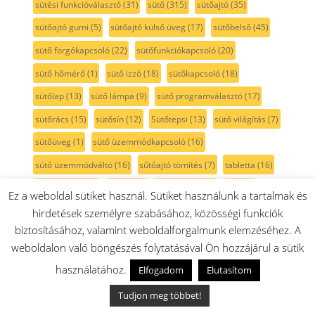
sütési funkcióválasztó
(31)
sütő
(315)
sütőajtó
(35)
sütőajtó gumi
(5)
sütőajtó külső üveg
(17)
sütőbelső
(45)
sütő forgókapcsoló
(22)
sütőfunkciókapcsoló
(20)
sütő hőmérő
(1)
sütő izzó
(18)
sütőkapcsoló
(18)
sütőlap
(13)
sütő lámpa
(9)
sütő programválasztó
(17)
sütőrács
(15)
sütősín
(12)
Sütőtepsi
(13)
sütő világítás
(7)
sütőüveg
(1)
sütő üzemmódkapcsoló
(16)
sütő üzemmódváltó
(16)
sűtőajtó tömítés
(7)
tabletta
(16)
takarítógép
(66)
takaró
(3)
takarólemez
(2)
talp
(1)
Ez a weboldal sütiket használ. Sütiket használunk a tartalmak és
tartozéktáska
(2)
tartály
(82)
tartó
(16)
tassimo
(41)
hirdetések személyre szabásához, közösségi funkciók
biztosításához, valamint weboldalforgalmunk elemzéséhez. A
TastyMoments
(3)
teafőző
(1)
tejcső
(5)
tejhabosító
(8)
weboldalon való böngészés folytatásával Ön hozzájárul a sütik
tejtartó
(8)
tekercs
(2)
tekercsfedél
(1)
teleszkópcső
(9)
használatához.
Elfogadom
Elutasítom
teleszkópos sütősín
(12)
teljesítmény szabályzó
(1)
Tudjon meg többet!
tengely
(17)
tepsi
(35)
tepsi fedél
(3)
tepsitartó
(4)