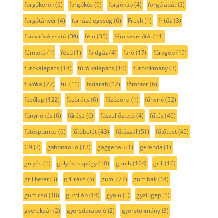
forgókerék
(6)
forgókés
(9)
forgókúp
(4)
forgólapát
(3)
forgótányér
(4)
forrázó egység
(6)
Fresh
(1)
fritőz
(3)
funkcióválasztó
(39)
fém
(35)
fém keverőtál
(11)
fémtető
(1)
fésű
(1)
földgáz
(4)
fúró
(17)
fúrógép
(19)
fúrókalapács
(14)
fúró kalapács
(10)
fúrótokmány
(3)
fúvóka
(27)
fül
(11)
fődarab
(12)
főmotor
(6)
főzőlap
(122)
főzőrács
(6)
főzőzóna
(1)
fűnyíró
(52)
fűnyírókés
(6)
fűrész
(6)
fűszellőztető
(4)
fűtés
(40)
fűtéspumpa
(6)
fűtőbetét
(43)
fűtőszál
(51)
fűtőtest
(45)
G9
(2)
gabonaörlő
(13)
gaggenau
(1)
gerenda
(1)
golyós
(1)
golyóscsapágy
(10)
gomb
(104)
grill
(16)
grillbetét
(3)
grillrács
(5)
gumi
(77)
gumibak
(14)
gumicső
(18)
gumiláb
(14)
gyalu
(3)
gyalugép
(1)
gyerekzár
(2)
gyorsdaraboló
(2)
gyorstokmány
(3)