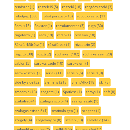
rendszer
(1)
reszelelő
(5)
reszelő
(18)
rezgőcsiszoló
(3)
robotgép
(380)
robot porszívó
(15)
robotporszívó
(11)
Rotak
(15)
Roxxter
(1)
rozsdamentes
(3)
rugó
(30)
rugótartó
(1)
rács
(19)
rádió
(1)
résszívó
(18)
Rókafarkfűrész
(1)
rókafűrész
(1)
rózsaszín
(2)
rögzítő
(30)
röszti
(2)
rúdmixer
(102)
rúdmixerszár
(20)
sablon
(5)
sarokcsiszoló
(10)
sarokelem
(1)
sarokköszörű
(2)
serie2
(11)
serie 6
(6)
serie 8
(9)
side by side
(32)
Siemens
(218)
SilentMixx
(18)
skil
(8)
smoothie
(13)
spagetti
(1)
Spotless
(1)
spray
(1)
stift
(8)
szabályzó
(4)
szalagcsiszoló
(4)
szalagfeszítő
(1)
szalagos csiszoló
(1)
szatináló gép
(1)
szegecs
(1)
szegély
(4)
szegélynyíró
(8)
szelep
(13)
szeletelő
(142)
szeletelő propeller
(7)
szellőző
(4)
szemeskávé
(1)