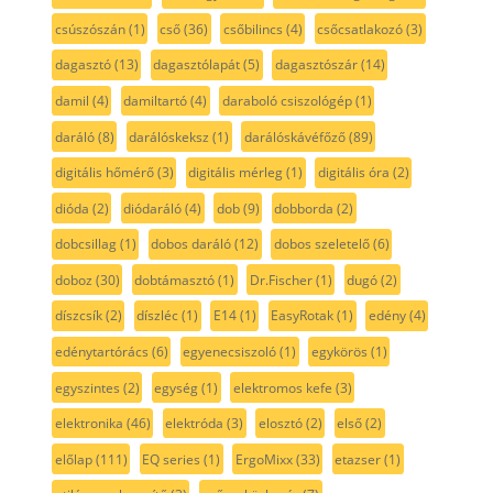
csúszószán
(1)
cső
(36)
csőbilincs
(4)
csőcsatlakozó
(3)
dagasztó
(13)
dagasztólapát
(5)
dagasztószár
(14)
damil
(4)
damiltartó
(4)
daraboló csiszológép
(1)
daráló
(8)
darálóskeksz
(1)
darálóskávéfőző
(89)
digitális hőmérő
(3)
digitális mérleg
(1)
digitális óra
(2)
dióda
(2)
diódaráló
(4)
dob
(9)
dobborda
(2)
dobcsillag
(1)
dobos daráló
(12)
dobos szeletelő
(6)
doboz
(30)
dobtámasztó
(1)
Dr.Fischer
(1)
dugó
(2)
díszcsík
(2)
díszléc
(1)
E14
(1)
EasyRotak
(1)
edény
(4)
edénytartórács
(6)
egyenecsiszoló
(1)
egykörös
(1)
egyszintes
(2)
egység
(1)
elektromos kefe
(3)
elektronika
(46)
elektróda
(3)
elosztó
(2)
első
(2)
előlap
(111)
EQ series
(1)
ErgoMixx
(33)
etazser
(1)