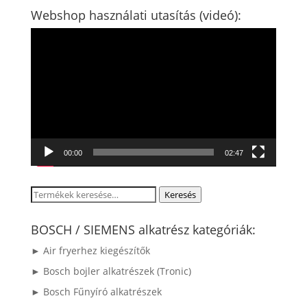
Webshop használati utasítás (videó):
Videólejátszó
00:00
02:47
Keresés
Keresés
a
következőre:
BOSCH / SIEMENS alkatrész kategóriák:
► Air fryerhez kiegészítők
► Bosch bojler alkatrészek (Tronic)
► Bosch Fűnyíró alkatrészek