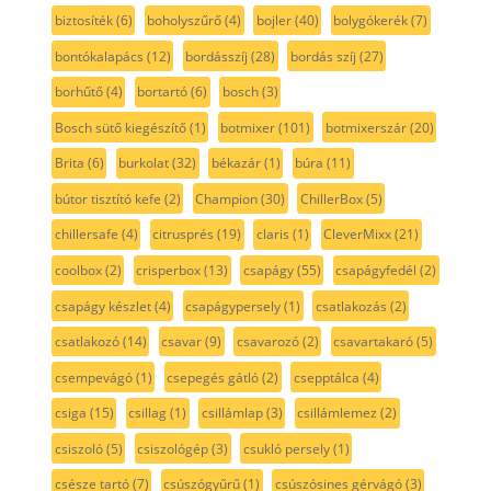
biztosíték
(6)
boholyszűrő
(4)
bojler
(40)
bolygókerék
(7)
bontókalapács
(12)
bordásszíj
(28)
bordás szíj
(27)
borhűtő
(4)
bortartó
(6)
bosch
(3)
Bosch sütő kiegészítő
(1)
botmixer
(101)
botmixerszár
(20)
Brita
(6)
burkolat
(32)
békazár
(1)
búra
(11)
bútor tisztító kefe
(2)
Champion
(30)
ChillerBox
(5)
chillersafe
(4)
citrusprés
(19)
claris
(1)
CleverMixx
(21)
coolbox
(2)
crisperbox
(13)
csapágy
(55)
csapágyfedél
(2)
csapágy készlet
(4)
csapágypersely
(1)
csatlakozás
(2)
csatlakozó
(14)
csavar
(9)
csavarozó
(2)
csavartakaró
(5)
csempevágó
(1)
csepegés gátló
(2)
csepptálca
(4)
csiga
(15)
csillag
(1)
csillámlap
(3)
csillámlemez
(2)
csiszoló
(5)
csiszológép
(3)
csukló persely
(1)
csésze tartó
(7)
csúszógyűrű
(1)
csúszósines gérvágó
(3)