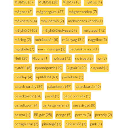
MUMS6
(37)
MUMS8
(28)
MUMX
(16)
myMixx
(1)
mágnes
(2)
mágnesgumi
(27)
mágnesszelep
(7)
mákdaráló
(4)
mák daráló
(2)
méhviaszos kendő
(1)
mélyhűtő
(108)
mélyhűtőleolvasztó
(2)
mélytepsi
(13)
mérleg
(2)
mérőpohár
(6)
műanyag
(31)
nagyflex
(5)
nagykefe
(7)
narancssárga
(3)
nedvesköszörű
(1)
Neff
(20)
Nivona
(1)
nofrost
(13)
no frost
(2)
ntc
(3)
nyitófül
(8)
nyomógomb
(19)
O-gyűrű
(20)
olajsütő
(1)
oldallap
(4)
optiMUM
(63)
padlókefe
(1)
palack-tartály
(34)
palackpolc
(47)
palacktartó
(40)
palacktároló
(34)
panel
(1)
papír porzsák
(5)
paradicsom
(4)
parketta kefe
(2)
passzírozó
(9)
paszta
(1)
PB gáz
(25)
penge
(5)
perem
(3)
persely
(2)
pezsgő szín
(2)
pihefogó
(3)
piheszűrő
(3)
pink
(1)