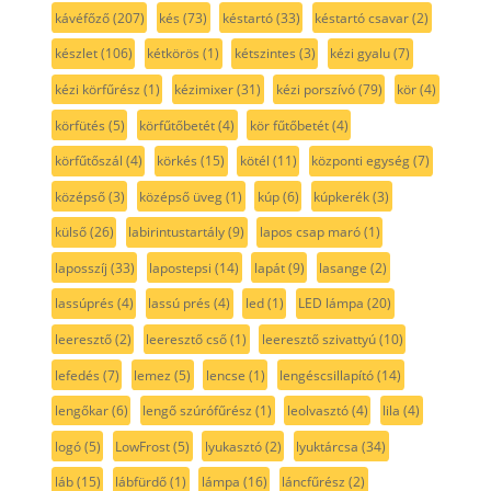
kávéfőző
(207)
kés
(73)
késtartó
(33)
késtartó csavar
(2)
készlet
(106)
kétkörös
(1)
kétszintes
(3)
kézi gyalu
(7)
kézi körfűrész
(1)
kézimixer
(31)
kézi porszívó
(79)
kör
(4)
körfütés
(5)
körfűtőbetét
(4)
kör fűtőbetét
(4)
körfűtőszál
(4)
körkés
(15)
kötél
(11)
központi egység
(7)
középső
(3)
középső üveg
(1)
kúp
(6)
kúpkerék
(3)
külső
(26)
labirintustartály
(9)
lapos csap maró
(1)
laposszíj
(33)
lapostepsi
(14)
lapát
(9)
lasange
(2)
lassúprés
(4)
lassú prés
(4)
led
(1)
LED lámpa
(20)
leeresztő
(2)
leeresztő cső
(1)
leeresztő szivattyú
(10)
lefedés
(7)
lemez
(5)
lencse
(1)
lengéscsillapító
(14)
lengőkar
(6)
lengő szúrófűrész
(1)
leolvasztó
(4)
lila
(4)
logó
(5)
LowFrost
(5)
lyukasztó
(2)
lyuktárcsa
(34)
láb
(15)
lábfürdő
(1)
lámpa
(16)
láncfűrész
(2)