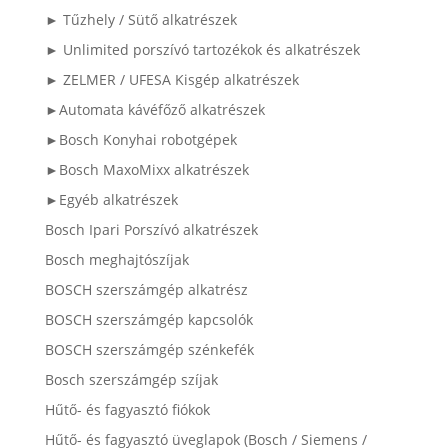
► Tűzhely / Sütő alkatrészek
► Unlimited porszívó tartozékok és alkatrészek
► ZELMER / UFESA Kisgép alkatrészek
►Automata kávéfőző alkatrészek
►Bosch Konyhai robotgépek
►Bosch MaxoMixx alkatrészek
►Egyéb alkatrészek
Bosch Ipari Porszívó alkatrészek
Bosch meghajtószíjak
BOSCH szerszámgép alkatrész
BOSCH szerszámgép kapcsolók
BOSCH szerszámgép szénkefék
Bosch szerszámgép szíjak
Hűtő- és fagyasztó fiókok
Hűtő- és fagyasztó üveglapok (Bosch / Siemens /