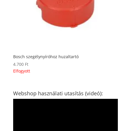
Bosch szegélynyíróhoz huzaltartó
4.700
Ft
Elfogyott
Webshop használati utasítás (videó):
Videólejátszó