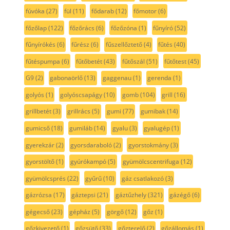
fúvóka
(27)
fül
(11)
fődarab
(12)
főmotor
(6)
főzőlap
(122)
főzőrács
(6)
főzőzóna
(1)
fűnyíró
(52)
fűnyírókés
(6)
fűrész
(6)
fűszellőztető
(4)
fűtés
(40)
fűtéspumpa
(6)
fűtőbetét
(43)
fűtőszál
(51)
fűtőtest
(45)
G9
(2)
gabonaörlő
(13)
gaggenau
(1)
gerenda
(1)
golyós
(1)
golyóscsapágy
(10)
gomb
(104)
grill
(16)
grillbetét
(3)
grillrács
(5)
gumi
(77)
gumibak
(14)
gumicső
(18)
gumiláb
(14)
gyalu
(3)
gyalugép
(1)
gyerekzár
(2)
gyorsdaraboló
(2)
gyorstokmány
(3)
gyorstöltő
(1)
gyúrókampó
(5)
gyümölcscentrifuga
(12)
gyümölcsprés
(22)
gyűrű
(10)
gáz csatlakozó
(3)
gázrózsa
(17)
gáztepsi
(21)
gáztűzhely
(321)
gázégő
(6)
gégecső
(23)
gépház
(5)
görgő
(12)
gőz
(1)
gőzkivezető
(1)
gőzsütő
(33)
gőzterelő
(2)
gőzállomás
(1)