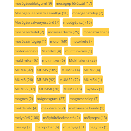
mosógépablakgumi
(9)
mosógép fűtőszál
(17)
Mosógép leeresztő szivattyú
(10)
mosógépszelep
(2)
Mosógép szivattyúszűrő
(7)
mosógép szíj
(16)
mosószerfedél
(2)
mosószertartó
(25)
mosószárító
(5)
mosószárítógép
(1)
motor
(69)
motorkefe
(7)
motorvédő
(9)
MultiBox
(4)
multifunkciós
(1)
multi mixer
(6)
multimixer
(6)
MultiTalent8
(29)
MUM4
(92)
MUM5
(185)
MUM6
(14)
MUM7
(4)
MUM8
(26)
MUM9
(92)
MUMS2
(72)
MUMS4
(1)
MUMS6
(37)
MUMS8
(28)
MUMX
(16)
myMixx
(1)
mágnes
(2)
mágnesgumi
(27)
mágnesszelep
(7)
mákdaráló
(4)
mák daráló
(2)
méhviaszos kendő
(1)
mélyhűtő
(108)
mélyhűtőleolvasztó
(2)
mélytepsi
(13)
mérleg
(2)
mérőpohár
(6)
műanyag
(31)
nagyflex
(5)