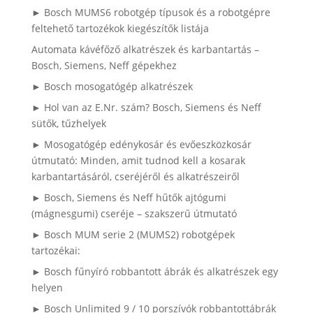
► Bosch MUMS6 robotgép típusok és a robotgépre
feltehető tartozékok kiegészítők listája
Automata kávéfőző alkatrészek és karbantartás –
Bosch, Siemens, Neff gépekhez
► Bosch mosogatógép alkatrészek
► Hol van az E.Nr. szám? Bosch, Siemens és Neff
sütők, tűzhelyek
► Mosogatógép edénykosár és evőeszközkosár
útmutató: Minden, amit tudnod kell a kosarak
karbantartásáról, cseréjéről és alkatrészeiről
► Bosch, Siemens és Neff hűtők ajtógumi
(mágnesgumi) cseréje – szakszerű útmutató
► Bosch MUM serie 2 (MUMS2) robotgépek
tartozékai:
► Bosch fűnyíró robbantott ábrák és alkatrészek egy
helyen
► Bosch Unlimited 9 / 10 porszívók robbantottábrák