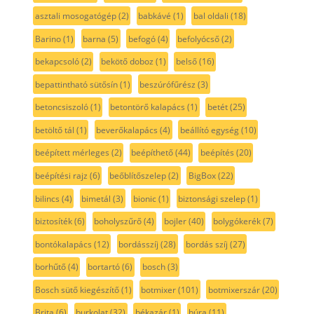
asztali mosogatógép
(2)
babkávé
(1)
bal oldali
(18)
Barino
(1)
barna
(5)
befogó
(4)
befolyócső
(2)
bekapcsoló
(2)
bekötő doboz
(1)
belső
(16)
bepattintható sütősín
(1)
beszúrófűrész
(3)
betoncsiszoló
(1)
betontörő kalapács
(1)
betét
(25)
betöltő tál
(1)
beverőkalapács
(4)
beállító egység
(10)
beépített mérleges
(2)
beépíthető
(44)
beépítés
(20)
beépítési rajz
(6)
beőblítőszelep
(2)
BigBox
(22)
bilincs
(4)
bimetál
(3)
bionic
(1)
biztonsági szelep
(1)
biztosíték
(6)
boholyszűrő
(4)
bojler
(40)
bolygókerék
(7)
bontókalapács
(12)
bordásszíj
(28)
bordás szíj
(27)
borhűtő
(4)
bortartó
(6)
bosch
(3)
Bosch sütő kiegészítő
(1)
botmixer
(101)
botmixerszár
(20)
Brita
(6)
burkolat
(32)
békazár
(1)
búra
(11)