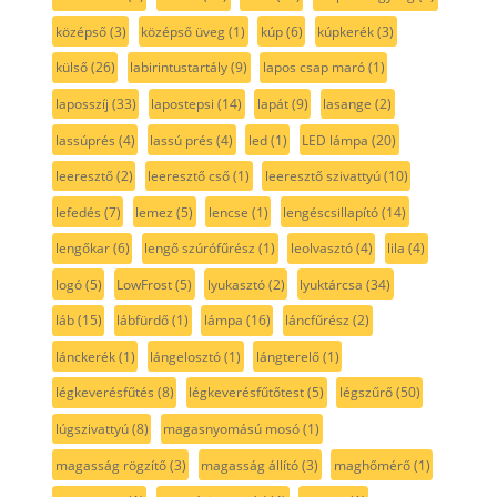
középső
(3)
középső üveg
(1)
kúp
(6)
kúpkerék
(3)
külső
(26)
labirintustartály
(9)
lapos csap maró
(1)
laposszíj
(33)
lapostepsi
(14)
lapát
(9)
lasange
(2)
lassúprés
(4)
lassú prés
(4)
led
(1)
LED lámpa
(20)
leeresztő
(2)
leeresztő cső
(1)
leeresztő szivattyú
(10)
lefedés
(7)
lemez
(5)
lencse
(1)
lengéscsillapító
(14)
lengőkar
(6)
lengő szúrófűrész
(1)
leolvasztó
(4)
lila
(4)
logó
(5)
LowFrost
(5)
lyukasztó
(2)
lyuktárcsa
(34)
láb
(15)
lábfürdő
(1)
lámpa
(16)
láncfűrész
(2)
lánckerék
(1)
lángelosztó
(1)
lángterelő
(1)
légkeverésfűtés
(8)
légkeverésfűtőtest
(5)
légszűrő
(50)
lúgszivattyú
(8)
magasnyomású mosó
(1)
magasság rögzítő
(3)
magasság állító
(3)
maghőmérő
(1)