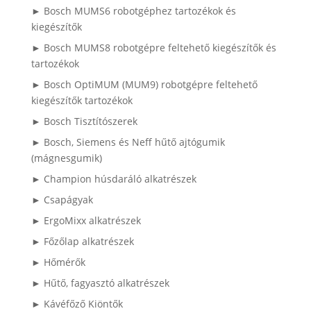
► Bosch MUMS6 robotgéphez tartozékok és
kiegészítők
► Bosch MUMS8 robotgépre feltehető kiegészítők és
tartozékok
► Bosch OptiMUM (MUM9) robotgépre feltehető
kiegészítők tartozékok
► Bosch Tisztítószerek
► Bosch, Siemens és Neff hűtő ajtógumik
(mágnesgumik)
► Champion húsdaráló alkatrészek
► Csapágyak
► ErgoMixx alkatrészek
► Főzőlap alkatrészek
► Hőmérők
► Hűtő, fagyasztó alkatrészek
► Kávéfőző Kiöntők