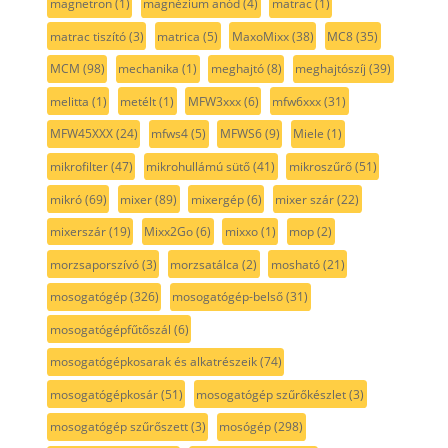
magnetron
(1)
magnézium anód
(4)
matrac
(1)
matrac tiszító
(3)
matrica
(5)
MaxoMixx
(38)
MC8
(35)
MCM
(98)
mechanika
(1)
meghajtó
(8)
meghajtószíj
(39)
melitta
(1)
metélt
(1)
MFW3xxx
(6)
mfw6xxx
(31)
MFW45XXX
(24)
mfws4
(5)
MFWS6
(9)
Miele
(1)
mikrofilter
(47)
mikrohullámú sütő
(41)
mikroszűrő
(51)
mikró
(69)
mixer
(89)
mixergép
(6)
mixer szár
(22)
mixerszár
(19)
Mixx2Go
(6)
mixxo
(1)
mop
(2)
morzsaporszívó
(3)
morzsatálca
(2)
mosható
(21)
mosogatógép
(326)
mosogatógép-belső
(31)
mosogatógépfűtőszál
(6)
mosogatógépkosarak és alkatrészeik
(74)
mosogatógépkosár
(51)
mosogatógép szűrőkészlet
(3)
mosogatógép szűrőszett
(3)
mosógép
(298)