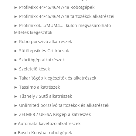
► ProfiMixx 44/45/46/47/48 Robotgépek
► Profimixx 44/45/46/47/48 tartozékok alkatrészei
► Profimixx4..../MUM4.... külön megvásárolható
feltétek kiegészítők
► Robotporszívó alkatrészek
► Sütőtepsik és Grillrácsok
► Szárítógép alkatrészek
► Szeletelő kések
► Takarítógép kiegészítők és alkatrészek
► Tassimo alkatrészek
► Tűzhely / Sütő alkatrészek
► Unlimited porszívó tartozékok és alkatrészek
► ZELMER / UFESA Kisgép alkatrészek
►Automata kávéfőző alkatrészek
►Bosch Konyhai robotgépek