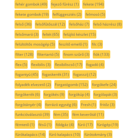
fehér gombok
(49)
fejező fűrész
(1)
fekete
(194)
fekete gombok
(19)
felfüggesztés
(2)
felmosó
(5)
felső
(36)
felsőfűtőszál
(12)
felsőház
(7)
felső házrész
(8)
felsőmaró
(3)
feltét
(65)
felújító készlet
(15)
felültöltős mosógép
(5)
feszítő emelő
(1)
filc
(3)
filter
(128)
filtertartó
(5)
finom szűrő
(3)
fiók
(133)
flex
(5)
flexibilis
(3)
flexibiliscső
(17)
fogadó
(4)
fogantyú
(45)
fogaskerék
(31)
fogasszíj
(12)
folyadék elvezető
(2)
Forgatógomb
(152)
forgókefe
(24)
forgókerék
(6)
forgókés
(9)
forgókúp
(4)
forgólapát
(3)
forgótányér
(4)
forrázó egység
(6)
Fresh
(1)
fritőz
(3)
funkcióválasztó
(39)
fém
(35)
fém keverőtál
(11)
fémtető
(1)
fésű
(1)
földgáz
(4)
fúró
(17)
fúrógép
(19)
fúrókalapács
(14)
fúró kalapács
(10)
fúrótokmány
(3)