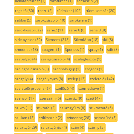
Rókafarkfűrész
(1)
rókafűrész
(1)
rózsaszín
(2)
rögzítő
(30)
röszti
(2)
rúdmixer
(102)
rúdmixerszár
(20)
sablon
(5)
sarokcsiszoló
(10)
sarokelem
(1)
sarokköszörű
(2)
serie2
(11)
serie 6
(6)
serie 8
(9)
side by side
(32)
Siemens
(218)
SilentMixx
(18)
skil
(8)
smoothie
(13)
spagetti
(1)
Spotless
(1)
spray
(1)
stift
(8)
szabályzó
(4)
szalagcsiszoló
(4)
szalagfeszítő
(1)
szalagos csiszoló
(1)
szatináló gép
(1)
szegecs
(1)
szegély
(4)
szegélynyíró
(8)
szelep
(13)
szeletelő
(142)
szeletelő propeller
(7)
szellőző
(4)
szemeskávé
(1)
szenzor
(17)
szerszám
(6)
szervíz
(9)
szett
(47)
szikra
(11)
szikrafej
(2)
szikragyűjtó
(8)
szikráztató
(6)
szilikon
(13)
szilikonzsír
(2)
szimering
(28)
szitaszűrő
(5)
szivattyú
(29)
szivattyúház
(4)
szán
(4)
szárny
(3)