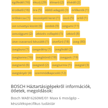
égőfedél
(16)
ékszíj
(29)
élmaró
(2)
élvédő
(2)
érzékelő
(16)
óra
(5)
öblítő adagoló
(3)
örlőkerék
(1)
örlőtárcsa
(1)
összeépítő keret
(1)
úszó
(5)
ürítő
(1)
üst-szivattyú között
(6)
üstdob
(9)
üstgumi
(11)
üstszájgumi
(2)
ütközés csillapító
(1)
ütköző
(8)
ütve csavarozó készülék
(1)
ütvefúró
(18)
üveg
(80)
üvegbura
(1)
üvegedény
(1)
üvegfedél
(2)
üvegkanna
(16)
üvegkiöntő
(18)
üvegpolc
(19)
üvegtartó
(6)
üvegtető
(2)
üvegturmix
(1)
üvegtál
(3)
üvegtányér
(4)
üzemmódkapcsoló
(12)
BOSCH Háztartásigépekről információk,
ötletek, megoldások:
Bosch WAB16260ME/01 Maxx 6 mosógép –
készülékspecifikus tudástár