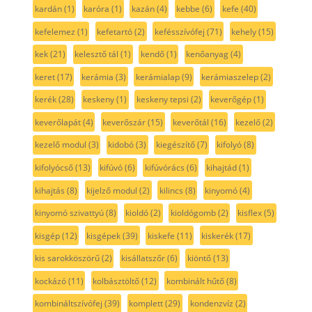
kardán
(1)
karóra
(1)
kazán
(4)
kebbe
(6)
kefe
(40)
kefelemez
(1)
kefetartó
(2)
kefésszívófej
(71)
kehely
(15)
kek
(21)
kelesztő tál
(1)
kendő
(1)
kenőanyag
(4)
keret
(17)
kerámia
(3)
kerámialap
(9)
kerámiaszelep
(2)
kerék
(28)
keskeny
(1)
keskeny tepsi
(2)
keverőgép
(1)
keverőlapát
(4)
keverőszár
(15)
keverőtál
(16)
kezelő
(2)
kezelő modul
(3)
kidobó
(3)
kiegészítő
(7)
kifolyó
(8)
kifolyócső
(13)
kifúvó
(6)
kifúvórács
(6)
kihajtád
(1)
kihajtás
(8)
kijelző modul
(2)
kilincs
(8)
kinyomó
(4)
kinyomó szivattyú
(8)
kioldó
(2)
kioldógomb
(2)
kisflex
(5)
kisgép
(12)
kisgépek
(39)
kiskefe
(11)
kiskerék
(17)
kis sarokköszörű
(2)
kisállatszőr
(6)
kiöntő
(13)
kockázó
(11)
kolbásztöltő
(12)
kombinált hűtő
(8)
kombináltszívófej
(39)
komplett
(29)
kondenzvíz
(2)