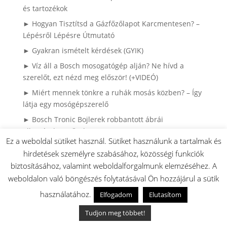
és tartozékok
► Hogyan Tisztítsd a Gázfőzőlapot Karcmentesen? –
Lépésről Lépésre Útmutató
► Gyakran ismételt kérdések (GYIK)
► Víz áll a Bosch mosogatógép alján? Ne hívd a
szerelőt, ezt nézd meg először! (+VIDEÓ)
► Miért mennek tönkre a ruhák mosás közben? – Így
látja egy mosógépszerelő
► Bosch Tronic Bojlerek robbantott ábrái
alkatrészkeresővel
Ez a weboldal sütiket használ. Sütiket használunk a tartalmak és
► 5 hiba ami lehet hogy nem a mosogatógép hibája:
hirdetések személyre szabásához, közösségi funkciók
► A 10 leggyakoribb hiba a porszívózásnál:
biztosításához, valamint weboldalforgalmunk elemzéséhez. A
► 10 Gyakori Tévhit a Mosogatógépekről
weboldalon való böngészés folytatásával Ön hozzájárul a sütik
► Hol található a BOSCH háztartási gépek
használatához.
Elfogadom
Elutasítom
adattáblája?
Tudjon meg többet!
► Porszívó vákuum mérések: