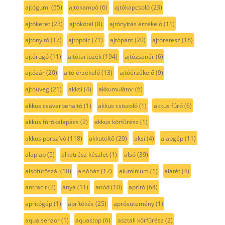
ajtógumi
(55)
ajtókampó
(6)
ajtókapcsoló
(23)
ajtókeret
(23)
ajtókötél
(8)
ajtónyitás érzékelő
(11)
ajtónyitó
(17)
ajtópolc
(71)
ajtópánt
(20)
ajtóretesz
(16)
ajtórugó
(11)
ajtótartozék
(194)
ajtózsanér
(6)
ajtózár
(20)
ajtó érzékelő
(13)
ajtóérzékelő
(9)
ajtóüveg
(21)
akksi
(4)
akkumulátor
(6)
akkus csavarbehajtó
(1)
akkus csiszoló
(1)
akkus fúró
(6)
akkus fúrókalapács
(2)
akkus körfűrész
(1)
akkus porszívó
(118)
akkutöltő
(20)
aksi
(4)
alapgép
(11)
alaplap
(5)
alkatrész készlet
(1)
alsó
(39)
alsófűtőszál
(10)
alsóház
(17)
aluminium
(1)
alátét
(4)
antracit
(2)
anya
(11)
anód
(10)
aprító
(64)
aprítógép
(1)
aprítókés
(25)
aprósütemény
(1)
aqua senzor
(1)
aquastop
(6)
asztali körfűrész
(2)