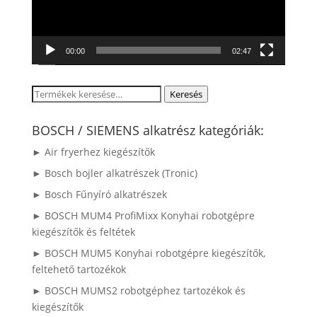
00:00
02:47
Keresés
Keresés
a
következőre:
BOSCH / SIEMENS alkatrész kategóriák:
► Air fryerhez kiegészítők
► Bosch bojler alkatrészek (Tronic)
► Bosch Fűnyíró alkatrészek
► BOSCH MUM4 ProfiMixx Konyhai robotgépre
kiegészítők és feltétek
► BOSCH MUM5 Konyhai robotgépre kiegészítők,
feltehető tartozékok
► BOSCH MUMS2 robotgéphez tartozékok és
kiegészítők