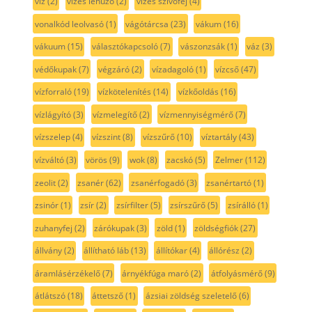
viz
(2)
vizes lehúzó
(2)
vizes szívófej
(4)
vonalkód leolvasó
(1)
vágótárcsa
(23)
vákum
(16)
vákuum
(15)
választókapcsoló
(7)
vászonzsák
(1)
váz
(3)
védőkupak
(7)
végzáró
(2)
vízadagoló
(1)
vízcső
(47)
vízforraló
(19)
vízkötelenítés
(14)
vízkőoldás
(16)
vízlágyító
(3)
vízmelegítő
(2)
vízmennyiségmérő
(7)
vízszelep
(4)
vízszint
(8)
vízszűrő
(10)
víztartály
(43)
vízváltó
(3)
vörös
(9)
wok
(8)
zacskó
(5)
Zelmer
(112)
zeolit
(2)
zsanér
(62)
zsanérfogadó
(3)
zsanértartó
(1)
zsinór
(1)
zsír
(2)
zsírfilter
(5)
zsírszűrő
(5)
zsírálló
(1)
zuhanyfej
(2)
zárókupak
(3)
zöld
(1)
zöldségfiók
(27)
állvány
(2)
állítható láb
(13)
állítókar
(4)
állórész
(2)
áramlásérzékelő
(7)
árnyékfúga maró
(2)
átfolyásmérő
(9)
átlátszó
(18)
áttetsző
(1)
ázsiai zöldség szeletelő
(6)