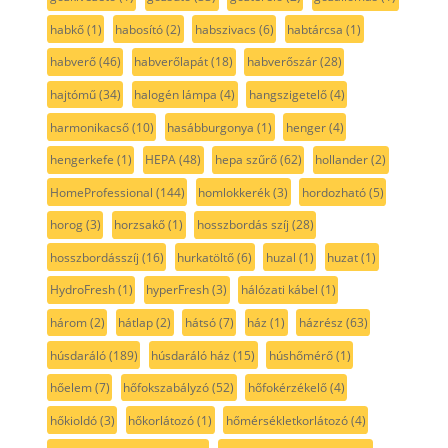
habkő
(1)
habosító
(2)
habszivacs
(6)
habtárcsa
(1)
habverő
(46)
habverőlapát
(18)
habverőszár
(28)
hajtómű
(34)
halogén lámpa
(4)
hangszigetelő
(4)
harmonikacső
(10)
hasábburgonya
(1)
henger
(4)
hengerkefe
(1)
HEPA
(48)
hepa szűrő
(62)
hollander
(2)
HomeProfessional
(144)
homlokkerék
(3)
hordozható
(5)
horog
(3)
horzsakő
(1)
hosszbordás szíj
(28)
hosszbordásszíj
(16)
hurkatöltő
(6)
huzal
(1)
huzat
(1)
HydroFresh
(1)
hyperFresh
(3)
hálózati kábel
(1)
három
(2)
hátlap
(2)
hátsó
(7)
ház
(1)
házrész
(63)
húsdaráló
(189)
húsdaráló ház
(15)
húshőmérő
(1)
hőelem
(7)
hőfokszabályzó
(52)
hőfokérzékelő
(4)
hőkioldó
(3)
hőkorlátozó
(1)
hőmérsékletkorlátozó
(4)