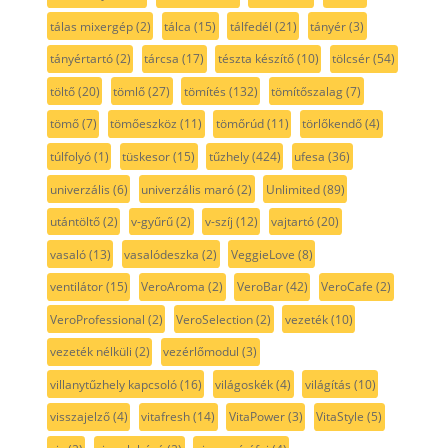
tálas mixergép
(2)
tálca
(15)
tálfedél
(21)
tányér
(3)
tányértartó
(2)
tárcsa
(17)
tészta készítő
(10)
tölcsér
(54)
töltő
(20)
tömlő
(27)
tömítés
(132)
tömítőszalag
(7)
tömő
(7)
tömőeszköz
(11)
tömőrúd
(11)
törlőkendő
(4)
túlfolyó
(1)
tüskesor
(15)
tűzhely
(424)
ufesa
(36)
univerzális
(6)
univerzális maró
(2)
Unlimited
(89)
utántöltő
(2)
v-gyűrű
(2)
v-szíj
(12)
vajtartó
(20)
vasaló
(13)
vasalódeszka
(2)
VeggieLove
(8)
ventilátor
(15)
VeroAroma
(2)
VeroBar
(42)
VeroCafe
(2)
VeroProfessional
(2)
VeroSelection
(2)
vezeték
(10)
vezeték nélküli
(2)
vezérlőmodul
(3)
villanytűzhely kapcsoló
(16)
világoskék
(4)
világítás
(10)
visszajelző
(4)
vitafresh
(14)
VitaPower
(3)
VitaStyle
(5)