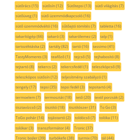
sütőrács
(15)
sütősín
(12)
Sütőtepsi
(13)
sütő világítás
(7)
sütőüveg
(1)
sütő üzemmódkapcsoló
(16)
sütő üzemmódváltó
(16)
sűtőajtó tömítés
(7)
tabletta
(16)
takarítógép
(66)
takaró
(3)
takarólemez
(2)
talp
(1)
tartozéktáska
(2)
tartály
(82)
tartó
(16)
tassimo
(41)
TastyMoments
(3)
teafőző
(1)
tejcső
(5)
tejhabosító
(8)
tejtartó
(8)
tekercs
(2)
tekercsfedél
(1)
teleszkópcső
(9)
teleszkópos sütősín
(12)
teljesítmény szabályzó
(1)
tengely
(17)
tepsi
(35)
tepsi fedél
(3)
tepsitartó
(4)
termoelem
(7)
termosztát
(18)
tető
(20)
textil porzsák
(2)
tisztavízcső
(2)
tisztító
(18)
tisztítószer
(31)
To Go
(3)
ToGo pohár
(14)
tojástartó
(2)
toldócső
(7)
tolóka
(11)
tolókar
(3)
transzformátor
(4)
Tronic
(37)
Tronic bojler
(39)
turbókefe
(38)
turmix
(70)
tál
(44)