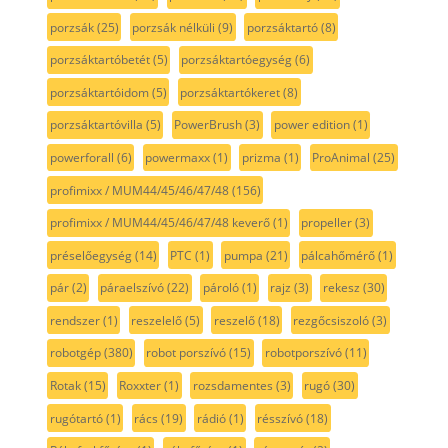
porzsák
(25)
porzsák nélküli
(9)
porzsáktartó
(8)
porzsáktartóbetét
(5)
porzsáktartóegység
(6)
porzsáktartóidom
(5)
porzsáktartókeret
(8)
porzsáktartóvilla
(5)
PowerBrush
(3)
power edition
(1)
powerforall
(6)
powermaxx
(1)
prizma
(1)
ProAnimal
(25)
profimixx / MUM44/45/46/47/48
(156)
profimixx / MUM44/45/46/47/48 keverő
(1)
propeller
(3)
préselőegység
(14)
PTC
(1)
pumpa
(21)
pálcahőmérő
(1)
pár
(2)
páraelszívó
(22)
pároló
(1)
rajz
(3)
rekesz
(30)
rendszer
(1)
reszelelő
(5)
reszelő
(18)
rezgőcsiszoló
(3)
robotgép
(380)
robot porszívó
(15)
robotporszívó
(11)
Rotak
(15)
Roxxter
(1)
rozsdamentes
(3)
rugó
(30)
rugótartó
(1)
rács
(19)
rádió
(1)
résszívó
(18)