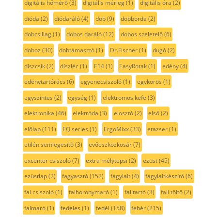
digitális hőmérő
(3)
digitális mérleg
(1)
digitális óra
(2)
dióda
(2)
diódaráló
(4)
dob
(9)
dobborda
(2)
dobcsillag
(1)
dobos daráló
(12)
dobos szeletelő
(6)
doboz
(30)
dobtámasztó
(1)
Dr.Fischer
(1)
dugó
(2)
díszcsík
(2)
díszléc
(1)
E14
(1)
EasyRotak
(1)
edény
(4)
edénytartórács
(6)
egyenecsiszoló
(1)
egykörös
(1)
egyszintes
(2)
egység
(1)
elektromos kefe
(3)
elektronika
(46)
elektróda
(3)
elosztó
(2)
első
(2)
előlap
(111)
EQ series
(1)
ErgoMixx
(33)
etazser
(1)
etilén semlegesítő
(3)
evőeszközkosár
(7)
excenter csiszoló
(7)
extra mélytepsi
(2)
ezüst
(45)
ezüstlap
(2)
fagyasztó
(152)
fagylalt
(4)
fagylaltkészítő
(6)
fal csiszoló
(1)
falhoronymaró
(1)
falitartó
(3)
fali töltő
(2)
falmaró
(1)
fedeles
(1)
fedél
(158)
fehér
(215)