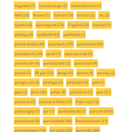
nagykefe
(7)
narancssárga
(3)
nedvesköszörű
(1)
Neff
(20)
Nivona
(1)
nofrost
(13)
no frost
(2)
ntc
(3)
nyitófül
(8)
nyomógomb
(19)
O-gyűrű
(20)
olajsütő
(1)
oldallap
(4)
optiMUM
(63)
padlókefe
(1)
palack-tartály
(34)
palackpolc
(47)
palacktartó
(40)
palacktároló
(34)
panel
(1)
papír porzsák
(5)
paradicsom
(4)
parketta kefe
(2)
passzírozó
(9)
paszta
(1)
PB gáz
(25)
penge
(5)
perem
(3)
persely
(2)
pezsgő szín
(2)
pihefogó
(3)
piheszűrő
(3)
pink
(1)
pipa
(2)
piros
(46)
pohár
(8)
pohártartó
(1)
polc
(51)
polckeret
(2)
polisztirol fűrész
(1)
Poly-v szíj
(12)
polírozógép
(1)
por
(1)
porleválasztó
(1)
porszívó
(454)
porszívócső
(9)
porszívókefe
(45)
Porszívó motor
(15)
porszívómotor
(14)
porszűrő
(62)
portartály
(46)