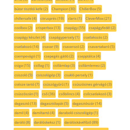
bútor tisztító kefe
(2)
Champion
(30)
ChillerBox
(5)
chillersafe
(4)
citrusprés
(19)
claris
(1)
CleverMixx
(21)
coolbox
(2)
crisperbox
(13)
csapágy
(55)
csapágyfedél
(2)
csapágy készlet
(4)
csapágypersely
(1)
csatlakozás
(2)
csatlakozó
(14)
csavar
(9)
csavarozó
(2)
csavartakaró
(5)
csempevágó
(1)
csepegés gátló
(2)
csepptálca
(4)
csiga
(15)
csillag
(1)
csillámlap
(3)
csillámlemez
(2)
csiszoló
(5)
csiszológép
(3)
csukló persely
(1)
csésze tartó
(7)
csúszógyűrű
(1)
csúszósines gérvágó
(3)
csúszószán
(1)
cső
(36)
csőbilincs
(4)
csőcsatlakozó
(3)
dagasztó
(13)
dagasztólapát
(5)
dagasztószár
(14)
damil
(4)
damiltartó
(4)
daraboló csiszológép
(1)
daráló
(8)
darálóskeksz
(1)
darálóskávéfőző
(89)