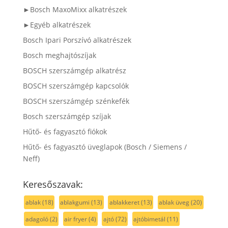
►Bosch MaxoMixx alkatrészek
►Egyéb alkatrészek
Bosch Ipari Porszívó alkatrészek
Bosch meghajtószíjak
BOSCH szerszámgép alkatrész
BOSCH szerszámgép kapcsolók
BOSCH szerszámgép szénkefék
Bosch szerszámgép szíjak
Hűtő- és fagyasztó fiókok
Hűtő- és fagyasztó üveglapok (Bosch / Siemens /
Neff)
Keresőszavak:
ablak
(18)
ablakgumi
(13)
ablakkeret
(13)
ablak üveg
(20)
adagoló
(2)
air fryer
(4)
ajtó
(72)
ajtóbimetál
(11)