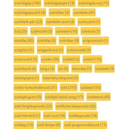
szárítógép
(106)
szárítógépajtó
(13)
szárítógép szíj
(15)
szárítógépszűrő
(4)
szénfilter
(4)
szénkefe
(41)
szénkefe pár
(22)
szénkefe tartó
(4)
szénszűrő
(1)
Szíj
(25)
szíjfeszítő
(3)
színtelen
(10)
szívócső
(7)
szívófej
(92)
szórófej
(3)
szórókar
(9)
szögcsiszoló
(1)
szögfúró
(1)
szögpolírozó
(1)
szöszszedő
(3)
szöszszűrő
(5)
szürke
(36)
szűkítő
(2)
szűrő
(175)
szűrőtartó
(6)
sárga
(3)
sín
(5)
sótartály
(7)
sötétkék
(3)
sövénynyíró
(1)
sütemény kinyomó
(3)
sütési funkcióválasztó
(31)
sütő
(315)
sütőajtó
(35)
sütőajtó gumi
(5)
sütőajtó külső üveg
(17)
sütőbelső
(45)
sütő forgókapcsoló
(22)
sütőfunkciókapcsoló
(20)
sütő hőmérő
(1)
sütő izzó
(18)
sütőkapcsoló
(18)
sütőlap
(13)
sütő lámpa
(9)
sütő programválasztó
(17)