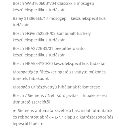
Bosch WAB16060BY/04 Classixx 6 mosógép –
készülékspecifikus tudástár
Balay 3TS866EE/17 mosógép – készülékspecifikus
tudástár
Bosch HGV625253H/02 kombinált tűzhely –
készülékspecifikus tudástár
Bosch HBA272BB3/01 beépíthető sütő –
készülékspecifikus tudástár
Bosch HBA554YS0/30 készülékspecifikus tudástár
Mosogatógép fűtés-keringető szivattyú: működés,
tünetek, hibakódok
Mosógép ürítőszivattyú hibájának felismerése
Bosch / Siemens / Neff sütő javítás – hibakeresési
útmutató szerelőtől
► Siemens automata kávéfőző használati útmutatók
és robbantott ábrák – E-Nr alapú alkatrészazonosítás
lépésről lépésre