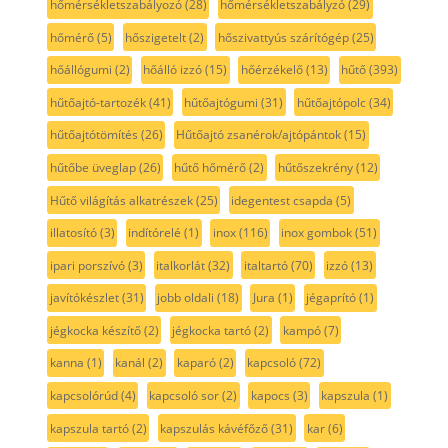
hőmérsékletszabályozó
(28)
hőmérsékletszabályzó
(29)
hőmérő
(5)
hőszigetelt
(2)
hőszivattyús szárítógép
(25)
hőállógumi
(2)
hőálló izzó
(15)
hőérzékelő
(13)
hűtő
(393)
hűtőajtó-tartozék
(41)
hűtőajtógumi
(31)
hűtőajtópolc
(34)
hűtőajtótömítés
(26)
Hűtőajtó zsanérok/ajtópántok
(15)
hűtőbe üveglap
(26)
hűtő hőmérő
(2)
hűtőszekrény
(12)
Hűtő világítás alkatrészek
(25)
idegentest csapda
(5)
illatosító
(3)
indítórelé
(1)
inox
(116)
inox gombok
(51)
ipari porszívó
(3)
italkorlát
(32)
italtartó
(70)
izzó
(13)
javítókészlet
(31)
jobb oldali
(18)
Jura
(1)
jégaprító
(1)
jégkocka készítő
(2)
jégkocka tartó
(2)
kampó
(7)
kanna
(1)
kanál
(2)
kaparó
(2)
kapcsoló
(72)
kapcsolórúd
(4)
kapcsoló sor
(2)
kapocs
(3)
kapszula
(1)
kapszula tartó
(2)
kapszulás kávéfőző
(31)
kar
(6)