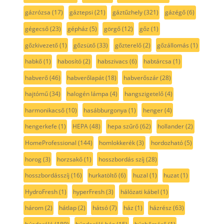
gázrózsa
(17)
gáztepsi
(21)
gáztűzhely
(321)
gázégő
(6)
gégecső
(23)
gépház
(5)
görgő
(12)
gőz
(1)
gőzkivezető
(1)
gőzsütő
(33)
gőzterelő
(2)
gőzállomás
(1)
habkő
(1)
habosító
(2)
habszivacs
(6)
habtárcsa
(1)
habverő
(46)
habverőlapát
(18)
habverőszár
(28)
hajtómű
(34)
halogén lámpa
(4)
hangszigetelő
(4)
harmonikacső
(10)
hasábburgonya
(1)
henger
(4)
hengerkefe
(1)
HEPA
(48)
hepa szűrő
(62)
hollander
(2)
HomeProfessional
(144)
homlokkerék
(3)
hordozható
(5)
horog
(3)
horzsakő
(1)
hosszbordás szíj
(28)
hosszbordásszíj
(16)
hurkatöltő
(6)
huzal
(1)
huzat
(1)
HydroFresh
(1)
hyperFresh
(3)
hálózati kábel
(1)
három
(2)
hátlap
(2)
hátsó
(7)
ház
(1)
házrész
(63)