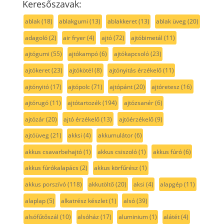
Keresőszavak:
ablak
(18)
ablakgumi
(13)
ablakkeret
(13)
ablak üveg
(20)
adagoló
(2)
air fryer
(4)
ajtó
(72)
ajtóbimetál
(11)
ajtógumi
(55)
ajtókampó
(6)
ajtókapcsoló
(23)
ajtókeret
(23)
ajtókötél
(8)
ajtónyitás érzékelő
(11)
ajtónyitó
(17)
ajtópolc
(71)
ajtópánt
(20)
ajtóretesz
(16)
ajtórugó
(11)
ajtótartozék
(194)
ajtózsanér
(6)
ajtózár
(20)
ajtó érzékelő
(13)
ajtóérzékelő
(9)
ajtóüveg
(21)
akksi
(4)
akkumulátor
(6)
akkus csavarbehajtó
(1)
akkus csiszoló
(1)
akkus fúró
(6)
akkus fúrókalapács
(2)
akkus körfűrész
(1)
akkus porszívó
(118)
akkutöltő
(20)
aksi
(4)
alapgép
(11)
alaplap
(5)
alkatrész készlet
(1)
alsó
(39)
alsófűtőszál
(10)
alsóház
(17)
aluminium
(1)
alátét
(4)