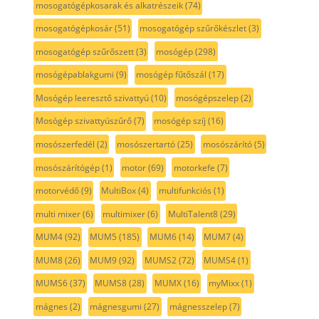
mosogatógépkosarak és alkatrészeik
(74)
mosogatógépkosár
(51)
mosogatógép szűrőkészlet
(3)
mosogatógép szűrőszett
(3)
mosógép
(298)
mosógépablakgumi
(9)
mosógép fűtőszál
(17)
Mosógép leeresztő szivattyú
(10)
mosógépszelep
(2)
Mosógép szivattyúszűrő
(7)
mosógép szíj
(16)
mosószerfedél
(2)
mosószertartó
(25)
mosószárító
(5)
mosószárítógép
(1)
motor
(69)
motorkefe
(7)
motorvédő
(9)
MultiBox
(4)
multifunkciós
(1)
multi mixer
(6)
multimixer
(6)
MultiTalent8
(29)
MUM4
(92)
MUM5
(185)
MUM6
(14)
MUM7
(4)
MUM8
(26)
MUM9
(92)
MUMS2
(72)
MUMS4
(1)
MUMS6
(37)
MUMS8
(28)
MUMX
(16)
myMixx
(1)
mágnes
(2)
mágnesgumi
(27)
mágnesszelep
(7)