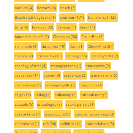
borhűtő
(4)
bortartó
(6)
bosch
(3)
Bosch sütő kiegészítő
(1)
botmixer
(101)
botmixerszár
(20)
Brita
(6)
burkolat
(32)
békazár
(1)
búra
(11)
bútor tisztító kefe
(2)
Champion
(30)
ChillerBox
(5)
chillersafe
(4)
citrusprés
(19)
claris
(1)
CleverMixx
(21)
coolbox
(2)
crisperbox
(13)
csapágy
(55)
csapágyfedél
(2)
csapágy készlet
(4)
csapágypersely
(1)
csatlakozás
(2)
csatlakozó
(14)
csavar
(9)
csavarozó
(2)
csavartakaró
(5)
csempevágó
(1)
csepegés gátló
(2)
csepptálca
(4)
csiga
(15)
csillag
(1)
csillámlap
(3)
csillámlemez
(2)
csiszoló
(5)
csiszológép
(3)
csukló persely
(1)
csésze tartó
(7)
csúszógyűrű
(1)
csúszósines gérvágó
(3)
csúszószán
(1)
cső
(36)
csőbilincs
(4)
csőcsatlakozó
(3)