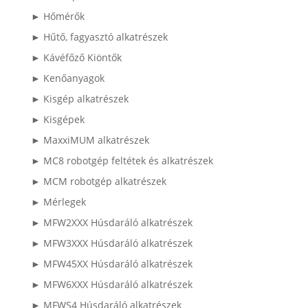
► Hőmérők
► Hűtő, fagyasztó alkatrészek
► Kávéfőző Kiöntők
► Kenőanyagok
► Kisgép alkatrészek
► Kisgépek
► MaxxiMUM alkatrészek
► MC8 robotgép feltétek és alkatrészek
► MCM robotgép alkatrészek
► Mérlegek
► MFW2XXX Húsdaráló alkatrészek
► MFW3XXX Húsdaráló alkatrészek
► MFW45XX Húsdaráló alkatrészek
► MFW6XXX Húsdaráló alkatrészek
► MFWS4 Húsdaráló alkatrészek