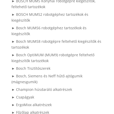
► BOSCH MUM5 Konyhai robotgépre kiegészítők,
feltehető tartozékok
► BOSCH MUMS2 robotgéphez tartozékok és
kiegészítők
► Bosch MUMS6 robotgéphez tartozékok és
kiegészítők
► Bosch MUMS8 robotgépre feltehető kiegészítők és
tartozékok
► Bosch OptiMUM (MUM9) robotgépre feltehető
kiegészítők tartozékok
► Bosch Tisztítószerek
► Bosch, Siemens és Neff hűtő ajtógumik
(mágnesgumik)
► Champion húsdaráló alkatrészek
► Csapágyak
► ErgoMixx alkatrészek
► Főzőlap alkatrészek