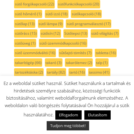
sütő forgókapcsoló
(22)
sütőfunkciókapcsoló
(20)
sütő hőmérő
(1)
sütő izzó
(18)
sütőkapcsoló
(18)
sütőlap
(13)
sütő lámpa
(9)
sütő programválasztó
(17)
sütőrács
(15)
sütősín
(12)
Sütőtepsi
(13)
sütő világítás
(7)
sütőüveg
(1)
sütő üzemmódkapcsoló
(16)
sütő üzemmódváltó
(16)
sűtőajtó tömítés
(7)
tabletta
(16)
takarítógép
(66)
takaró
(3)
takarólemez
(2)
talp
(1)
tartozéktáska
(2)
tartály
(82)
tartó
(16)
tassimo
(41)
TastyMoments
(3)
teafőző
(1)
tejcső
(5)
tejhabosító
(8)
Ez a weboldal sütiket használ. Sütiket használunk a tartalmak és
hirdetések személyre szabásához, közösségi funkciók
tejtartó
(8)
tekercs
(2)
tekercsfedél
(1)
teleszkópcső
(9)
biztosításához, valamint weboldalforgalmunk elemzéséhez. A
teleszkópos sütősín
(12)
teljesítmény szabályzó
(1)
weboldalon való böngészés folytatásával Ön hozzájárul a sütik
tengely
(17)
tepsi
(35)
tepsi fedél
(3)
tepsitartó
(4)
használatához.
Elfogadom
Elutasítom
termoelem
(7)
termosztát
(18)
tető
(20)
textil porzsák
(2)
Tudjon meg többet!
tisztavízcső
(2)
tisztító
(18)
tisztítószer
(31)
To Go
(3)