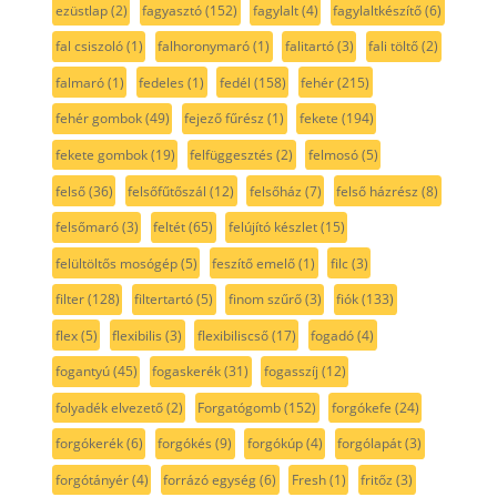
ezüstlap
(2)
fagyasztó
(152)
fagylalt
(4)
fagylaltkészítő
(6)
fal csiszoló
(1)
falhoronymaró
(1)
falitartó
(3)
fali töltő
(2)
falmaró
(1)
fedeles
(1)
fedél
(158)
fehér
(215)
fehér gombok
(49)
fejező fűrész
(1)
fekete
(194)
fekete gombok
(19)
felfüggesztés
(2)
felmosó
(5)
felső
(36)
felsőfűtőszál
(12)
felsőház
(7)
felső házrész
(8)
felsőmaró
(3)
feltét
(65)
felújító készlet
(15)
felültöltős mosógép
(5)
feszítő emelő
(1)
filc
(3)
filter
(128)
filtertartó
(5)
finom szűrő
(3)
fiók
(133)
flex
(5)
flexibilis
(3)
flexibiliscső
(17)
fogadó
(4)
fogantyú
(45)
fogaskerék
(31)
fogasszíj
(12)
folyadék elvezető
(2)
Forgatógomb
(152)
forgókefe
(24)
forgókerék
(6)
forgókés
(9)
forgókúp
(4)
forgólapát
(3)
forgótányér
(4)
forrázó egység
(6)
Fresh
(1)
fritőz
(3)