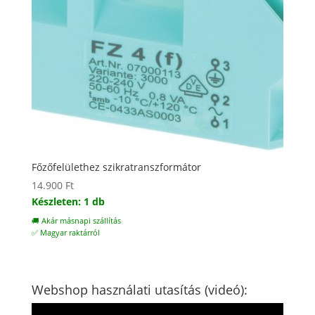
Főzőfelülethez szikratranszformátor
14.900
Ft
Készleten: 1 db
🚚 Akár másnapi szállítás
✅ Magyar raktárról
Webshop használati utasítás (videó):
Videólejátszó