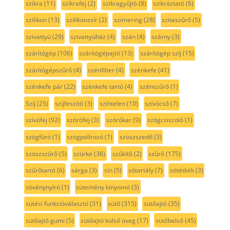
szikra
(11)
szikrafej
(2)
szikragyűjtó
(8)
szikráztató
(6)
szilikon
(13)
szilikonzsír
(2)
szimering
(28)
szitaszűrő
(5)
szivattyú
(29)
szivattyúház
(4)
szán
(4)
szárny
(3)
szárítógép
(106)
szárítógépajtó
(13)
szárítógép szíj
(15)
szárítógépszűrő
(4)
szénfilter
(4)
szénkefe
(41)
szénkefe pár
(22)
szénkefe tartó
(4)
szénszűrő
(1)
Szíj
(25)
szíjfeszítő
(3)
színtelen
(10)
szívócső
(7)
szívófej
(92)
szórófej
(3)
szórókar
(9)
szögcsiszoló
(1)
szögfúró
(1)
szögpolírozó
(1)
szöszszedő
(3)
szöszszűrő
(5)
szürke
(36)
szűkítő
(2)
szűrő
(175)
szűrőtartó
(6)
sárga
(3)
sín
(5)
sótartály
(7)
sötétkék
(3)
sövénynyíró
(1)
sütemény kinyomó
(3)
sütési funkcióválasztó
(31)
sütő
(315)
sütőajtó
(35)
sütőajtó gumi
(5)
sütőajtó külső üveg
(17)
sütőbelső
(45)