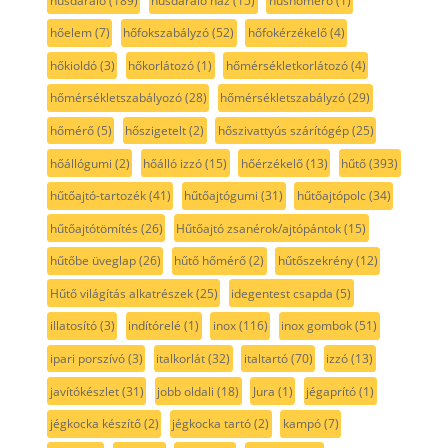
húsdaráló
(189)
húsdaráló ház
(15)
húshőmérő
(1)
hőelem
(7)
hőfokszabályzó
(52)
hőfokérzékelő
(4)
hőkioldó
(3)
hőkorlátozó
(1)
hőmérsékletkorlátozó
(4)
hőmérsékletszabályozó
(28)
hőmérsékletszabályzó
(29)
hőmérő
(5)
hőszigetelt
(2)
hőszivattyús szárítógép
(25)
hőállógumi
(2)
hőálló izzó
(15)
hőérzékelő
(13)
hűtő
(393)
hűtőajtó-tartozék
(41)
hűtőajtógumi
(31)
hűtőajtópolc
(34)
hűtőajtótömítés
(26)
Hűtőajtó zsanérok/ajtópántok
(15)
hűtőbe üveglap
(26)
hűtő hőmérő
(2)
hűtőszekrény
(12)
Hűtő világítás alkatrészek
(25)
idegentest csapda
(5)
illatosító
(3)
indítórelé
(1)
inox
(116)
inox gombok
(51)
ipari porszívó
(3)
italkorlát
(32)
italtartó
(70)
izzó
(13)
javítókészlet
(31)
jobb oldali
(18)
Jura
(1)
jégaprító
(1)
jégkocka készítő
(2)
jégkocka tartó
(2)
kampó
(7)