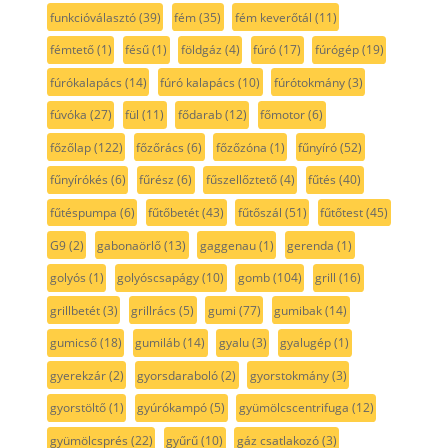
funkcióválasztó
(39)
fém
(35)
fém keverőtál
(11)
fémtető
(1)
fésű
(1)
földgáz
(4)
fúró
(17)
fúrógép
(19)
fúrókalapács
(14)
fúró kalapács
(10)
fúrótokmány
(3)
fúvóka
(27)
fül
(11)
fődarab
(12)
főmotor
(6)
főzőlap
(122)
főzőrács
(6)
főzőzóna
(1)
fűnyíró
(52)
fűnyírókés
(6)
fűrész
(6)
fűszellőztető
(4)
fűtés
(40)
fűtéspumpa
(6)
fűtőbetét
(43)
fűtőszál
(51)
fűtőtest
(45)
G9
(2)
gabonaörlő
(13)
gaggenau
(1)
gerenda
(1)
golyós
(1)
golyóscsapágy
(10)
gomb
(104)
grill
(16)
grillbetét
(3)
grillrács
(5)
gumi
(77)
gumibak
(14)
gumicső
(18)
gumiláb
(14)
gyalu
(3)
gyalugép
(1)
gyerekzár
(2)
gyorsdaraboló
(2)
gyorstokmány
(3)
gyorstöltő
(1)
gyúrókampó
(5)
gyümölcscentrifuga
(12)
gyümölcsprés
(22)
gyűrű
(10)
gáz csatlakozó
(3)