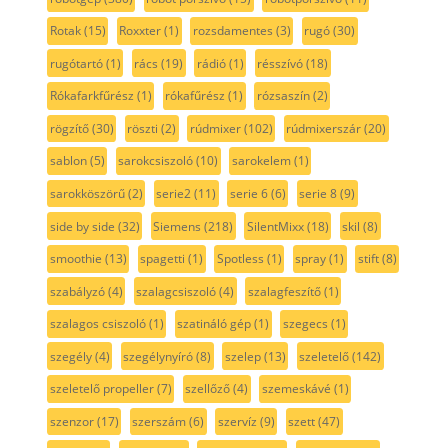
Rotak
(15)
Roxxter
(1)
rozsdamentes
(3)
rugó
(30)
rugótartó
(1)
rács
(19)
rádió
(1)
résszívó
(18)
Rókafarkfűrész
(1)
rókafűrész
(1)
rózsaszín
(2)
rögzítő
(30)
röszti
(2)
rúdmixer
(102)
rúdmixerszár
(20)
sablon
(5)
sarokcsiszoló
(10)
sarokelem
(1)
sarokköszörű
(2)
serie2
(11)
serie 6
(6)
serie 8
(9)
side by side
(32)
Siemens
(218)
SilentMixx
(18)
skil
(8)
smoothie
(13)
spagetti
(1)
Spotless
(1)
spray
(1)
stift
(8)
szabályzó
(4)
szalagcsiszoló
(4)
szalagfeszítő
(1)
szalagos csiszoló
(1)
szatináló gép
(1)
szegecs
(1)
szegély
(4)
szegélynyíró
(8)
szelep
(13)
szeletelő
(142)
szeletelő propeller
(7)
szellőző
(4)
szemeskávé
(1)
szenzor
(17)
szerszám
(6)
szervíz
(9)
szett
(47)