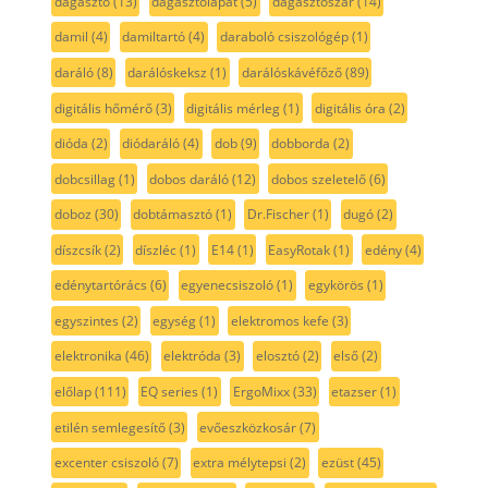
dagasztó
(13)
dagasztólapát
(5)
dagasztószár
(14)
damil
(4)
damiltartó
(4)
daraboló csiszológép
(1)
daráló
(8)
darálóskeksz
(1)
darálóskávéfőző
(89)
digitális hőmérő
(3)
digitális mérleg
(1)
digitális óra
(2)
dióda
(2)
diódaráló
(4)
dob
(9)
dobborda
(2)
dobcsillag
(1)
dobos daráló
(12)
dobos szeletelő
(6)
doboz
(30)
dobtámasztó
(1)
Dr.Fischer
(1)
dugó
(2)
díszcsík
(2)
díszléc
(1)
E14
(1)
EasyRotak
(1)
edény
(4)
edénytartórács
(6)
egyenecsiszoló
(1)
egykörös
(1)
egyszintes
(2)
egység
(1)
elektromos kefe
(3)
elektronika
(46)
elektróda
(3)
elosztó
(2)
első
(2)
előlap
(111)
EQ series
(1)
ErgoMixx
(33)
etazser
(1)
etilén semlegesítő
(3)
evőeszközkosár
(7)
excenter csiszoló
(7)
extra mélytepsi
(2)
ezüst
(45)