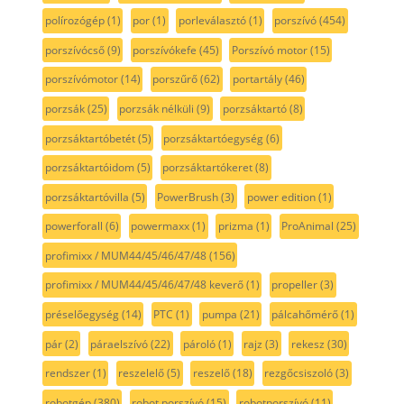
polírozógép
(1)
por
(1)
porleválasztó
(1)
porszívó
(454)
porszívócső
(9)
porszívókefe
(45)
Porszívó motor
(15)
porszívómotor
(14)
porszűrő
(62)
portartály
(46)
porzsák
(25)
porzsák nélküli
(9)
porzsáktartó
(8)
porzsáktartóbetét
(5)
porzsáktartóegység
(6)
porzsáktartóidom
(5)
porzsáktartókeret
(8)
porzsáktartóvilla
(5)
PowerBrush
(3)
power edition
(1)
powerforall
(6)
powermaxx
(1)
prizma
(1)
ProAnimal
(25)
profimixx / MUM44/45/46/47/48
(156)
profimixx / MUM44/45/46/47/48 keverő
(1)
propeller
(3)
préselőegység
(14)
PTC
(1)
pumpa
(21)
pálcahőmérő
(1)
pár
(2)
páraelszívó
(22)
pároló
(1)
rajz
(3)
rekesz
(30)
rendszer
(1)
reszelelő
(5)
reszelő
(18)
rezgőcsiszoló
(3)
robotgép
(380)
robot porszívó
(15)
robotporszívó
(11)