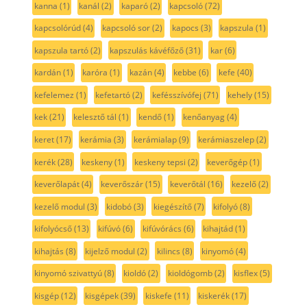
kanna
(1)
kanál
(2)
kaparó
(2)
kapcsoló
(72)
kapcsolórúd
(4)
kapcsoló sor
(2)
kapocs
(3)
kapszula
(1)
kapszula tartó
(2)
kapszulás kávéfőző
(31)
kar
(6)
kardán
(1)
karóra
(1)
kazán
(4)
kebbe
(6)
kefe
(40)
kefelemez
(1)
kefetartó
(2)
kefésszívófej
(71)
kehely
(15)
kek
(21)
kelesztő tál
(1)
kendő
(1)
kenőanyag
(4)
keret
(17)
kerámia
(3)
kerámialap
(9)
kerámiaszelep
(2)
kerék
(28)
keskeny
(1)
keskeny tepsi
(2)
keverőgép
(1)
keverőlapát
(4)
keverőszár
(15)
keverőtál
(16)
kezelő
(2)
kezelő modul
(3)
kidobó
(3)
kiegészítő
(7)
kifolyó
(8)
kifolyócső
(13)
kifúvó
(6)
kifúvórács
(6)
kihajtád
(1)
kihajtás
(8)
kijelző modul
(2)
kilincs
(8)
kinyomó
(4)
kinyomó szivattyú
(8)
kioldó
(2)
kioldógomb
(2)
kisflex
(5)
kisgép
(12)
kisgépek
(39)
kiskefe
(11)
kiskerék
(17)