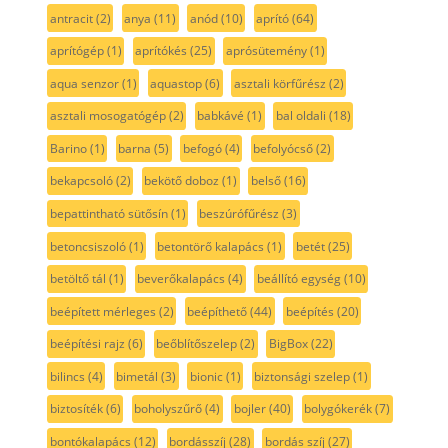
antracit
(2)
anya
(11)
anód
(10)
aprító
(64)
aprítógép
(1)
aprítókés
(25)
aprósütemény
(1)
aqua senzor
(1)
aquastop
(6)
asztali körfűrész
(2)
asztali mosogatógép
(2)
babkávé
(1)
bal oldali
(18)
Barino
(1)
barna
(5)
befogó
(4)
befolyócső
(2)
bekapcsoló
(2)
bekötő doboz
(1)
belső
(16)
bepattintható sütősín
(1)
beszúrófűrész
(3)
betoncsiszoló
(1)
betontörő kalapács
(1)
betét
(25)
betöltő tál
(1)
beverőkalapács
(4)
beállító egység
(10)
beépített mérleges
(2)
beépíthető
(44)
beépítés
(20)
beépítési rajz
(6)
beőblítőszelep
(2)
BigBox
(22)
bilincs
(4)
bimetál
(3)
bionic
(1)
biztonsági szelep
(1)
biztosíték
(6)
boholyszűrő
(4)
bojler
(40)
bolygókerék
(7)
bontókalapács
(12)
bordásszíj
(28)
bordás szíj
(27)