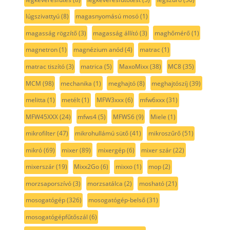
lúgszivattyú
(8)
magasnyomású mosó
(1)
magasság rögzítő
(3)
magasság állító
(3)
maghőmérő
(1)
magnetron
(1)
magnézium anód
(4)
matrac
(1)
matrac tiszító
(3)
matrica
(5)
MaxoMixx
(38)
MC8
(35)
MCM
(98)
mechanika
(1)
meghajtó
(8)
meghajtószíj
(39)
melitta
(1)
metélt
(1)
MFW3xxx
(6)
mfw6xxx
(31)
MFW45XXX
(24)
mfws4
(5)
MFWS6
(9)
Miele
(1)
mikrofilter
(47)
mikrohullámú sütő
(41)
mikroszűrő
(51)
mikró
(69)
mixer
(89)
mixergép
(6)
mixer szár
(22)
mixerszár
(19)
Mixx2Go
(6)
mixxo
(1)
mop
(2)
morzsaporszívó
(3)
morzsatálca
(2)
mosható
(21)
mosogatógép
(326)
mosogatógép-belső
(31)
mosogatógépfűtőszál
(6)