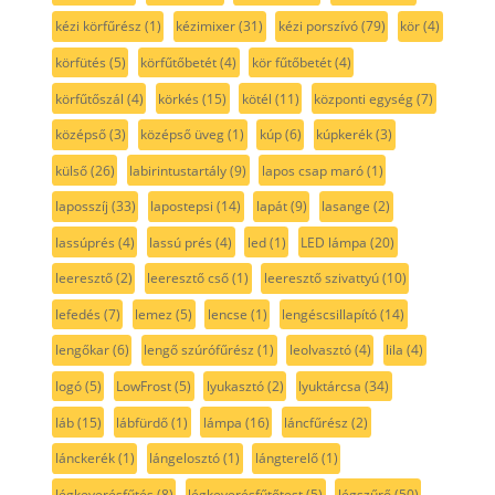
kézi körfűrész
(1)
kézimixer
(31)
kézi porszívó
(79)
kör
(4)
körfütés
(5)
körfűtőbetét
(4)
kör fűtőbetét
(4)
körfűtőszál
(4)
körkés
(15)
kötél
(11)
központi egység
(7)
középső
(3)
középső üveg
(1)
kúp
(6)
kúpkerék
(3)
külső
(26)
labirintustartály
(9)
lapos csap maró
(1)
laposszíj
(33)
lapostepsi
(14)
lapát
(9)
lasange
(2)
lassúprés
(4)
lassú prés
(4)
led
(1)
LED lámpa
(20)
leeresztő
(2)
leeresztő cső
(1)
leeresztő szivattyú
(10)
lefedés
(7)
lemez
(5)
lencse
(1)
lengéscsillapító
(14)
lengőkar
(6)
lengő szúrófűrész
(1)
leolvasztó
(4)
lila
(4)
logó
(5)
LowFrost
(5)
lyukasztó
(2)
lyuktárcsa
(34)
láb
(15)
lábfürdő
(1)
lámpa
(16)
láncfűrész
(2)
lánckerék
(1)
lángelosztó
(1)
lángterelő
(1)
légkeverésfűtés
(8)
légkeverésfűtőtest
(5)
légszűrő
(50)