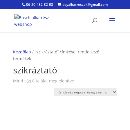
06-20-482-32-08
boyalkatreszek@gmail.com
Kezdőlap
/ “szikráztató” címkével rendelkező
termékek
szikráztató
Sorted
Mind a(z) 6 találat megjelenítve
by
popularity