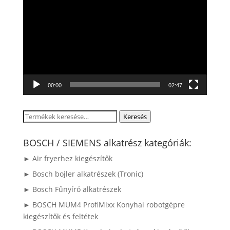
00:00
02:47
Keresés
Keresés
a
következőre:
BOSCH / SIEMENS alkatrész kategóriák:
► Air fryerhez kiegészítők
► Bosch bojler alkatrészek (Tronic)
► Bosch Fűnyíró alkatrészek
► BOSCH MUM4 ProfiMixx Konyhai robotgépre
kiegészítők és feltétek