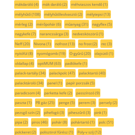
mákdaráló
(4)
mák daráló
(2)
méhviaszos kendő
(1)
mélyhűtő
(108)
mélyhűtőleolvasztó
(2)
mélytepsi
(13)
mérleg
(2)
mérőpohár
(6)
műanyag
(31)
nagyflex
(5)
nagykefe
(7)
narancssárga
(3)
nedvesköszörű
(1)
Neff
(20)
Nivona
(1)
nofrost
(13)
no frost
(2)
ntc
(3)
nyitófül
(8)
nyomógomb
(19)
O-gyűrű
(20)
olajsütő
(1)
oldallap
(4)
optiMUM
(63)
padlókefe
(1)
palack-tartály
(34)
palackpolc
(47)
palacktartó
(40)
palacktároló
(34)
panel
(1)
papír porzsák
(5)
paradicsom
(4)
parketta kefe
(2)
passzírozó
(9)
paszta
(1)
PB gáz
(25)
penge
(5)
perem
(3)
persely
(2)
pezsgő szín
(2)
pihefogó
(3)
piheszűrő
(3)
pink
(1)
pipa
(2)
piros
(46)
pohár
(8)
pohártartó
(1)
polc
(51)
polckeret
(2)
polisztirol fűrész
(1)
Poly-v szíj
(12)