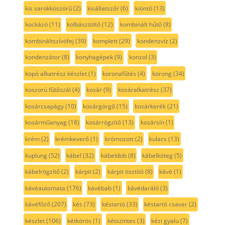
kis sarokköszörű
(2)
kisállatszőr
(6)
kiöntő
(13)
kockázó
(11)
kolbásztöltő
(12)
kombinált hűtő
(8)
kombináltszívófej
(39)
komplett
(29)
kondenzvíz
(2)
kondenzátor
(8)
konyhagépek
(9)
konzol
(3)
kopó alkatrész készlet
(1)
koronafűtés
(4)
korong
(34)
koszorú fűtőszál
(4)
kosár
(9)
kosáralkatrész
(37)
kosárcsapágy
(10)
kosárgörgő
(15)
kosárkerék
(21)
kosárműanyag
(18)
kosárrögzítő
(13)
kosársín
(1)
krém
(2)
krémkeverő
(1)
krómozott
(2)
kulacs
(13)
kuplung
(52)
kábel
(32)
kábeldob
(8)
kábelköteg
(5)
kábelrögzítő
(2)
kárpit
(2)
kárpit tisztító
(8)
kávé
(1)
kávéautomata
(176)
kávébab
(1)
kávédaráló
(3)
kávéfőző
(207)
kés
(73)
késtartó
(33)
késtartó csavar
(2)
készlet
(106)
kétkörös
(1)
kétszintes
(3)
kézi gyalu
(7)