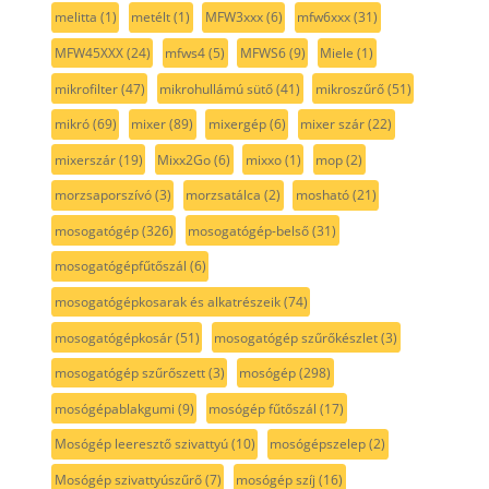
melitta
(1)
metélt
(1)
MFW3xxx
(6)
mfw6xxx
(31)
MFW45XXX
(24)
mfws4
(5)
MFWS6
(9)
Miele
(1)
mikrofilter
(47)
mikrohullámú sütő
(41)
mikroszűrő
(51)
mikró
(69)
mixer
(89)
mixergép
(6)
mixer szár
(22)
mixerszár
(19)
Mixx2Go
(6)
mixxo
(1)
mop
(2)
morzsaporszívó
(3)
morzsatálca
(2)
mosható
(21)
mosogatógép
(326)
mosogatógép-belső
(31)
mosogatógépfűtőszál
(6)
mosogatógépkosarak és alkatrészeik
(74)
mosogatógépkosár
(51)
mosogatógép szűrőkészlet
(3)
mosogatógép szűrőszett
(3)
mosógép
(298)
mosógépablakgumi
(9)
mosógép fűtőszál
(17)
Mosógép leeresztő szivattyú
(10)
mosógépszelep
(2)
Mosógép szivattyúszűrő
(7)
mosógép szíj
(16)