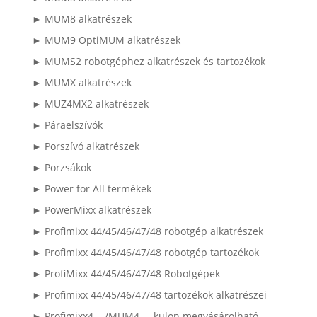
► MUM8 alkatrészek
► MUM9 OptiMUM alkatrészek
► MUMS2 robotgéphez alkatrészek és tartozékok
► MUMX alkatrészek
► MUZ4MX2 alkatrészek
► Páraelszívók
► Porszívó alkatrészek
► Porzsákok
► Power for All termékek
► PowerMixx alkatrészek
► Profimixx 44/45/46/47/48 robotgép alkatrészek
► Profimixx 44/45/46/47/48 robotgép tartozékok
► ProfiMixx 44/45/46/47/48 Robotgépek
► Profimixx 44/45/46/47/48 tartozékok alkatrészei
► Profimixx4..../MUM4.... külön megvásárolható