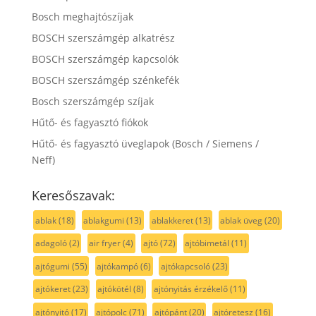
Bosch meghajtószíjak
BOSCH szerszámgép alkatrész
BOSCH szerszámgép kapcsolók
BOSCH szerszámgép szénkefék
Bosch szerszámgép szíjak
Hűtő- és fagyasztó fiókok
Hűtő- és fagyasztó üveglapok (Bosch / Siemens /
Neff)
Keresőszavak:
ablak
(18)
ablakgumi
(13)
ablakkeret
(13)
ablak üveg
(20)
adagoló
(2)
air fryer
(4)
ajtó
(72)
ajtóbimetál
(11)
ajtógumi
(55)
ajtókampó
(6)
ajtókapcsoló
(23)
ajtókeret
(23)
ajtókötél
(8)
ajtónyitás érzékelő
(11)
ajtónyitó
(17)
ajtópolc
(71)
ajtópánt
(20)
ajtóretesz
(16)