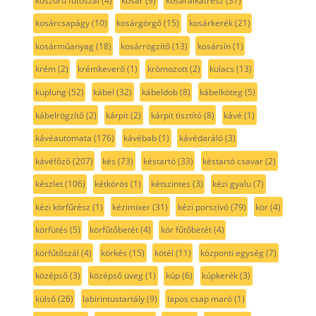
koszorú fűtőszál
(4)
kosár
(9)
kosáralkatrész
(37)
kosárcsapágy
(10)
kosárgörgő
(15)
kosárkerék
(21)
kosárműanyag
(18)
kosárrögzítő
(13)
kosársín
(1)
krém
(2)
krémkeverő
(1)
krómozott
(2)
kulacs
(13)
kuplung
(52)
kábel
(32)
kábeldob
(8)
kábelköteg
(5)
kábelrögzítő
(2)
kárpit
(2)
kárpit tisztító
(8)
kávé
(1)
kávéautomata
(176)
kávébab
(1)
kávédaráló
(3)
kávéfőző
(207)
kés
(73)
késtartó
(33)
késtartó csavar
(2)
készlet
(106)
kétkörös
(1)
kétszintes
(3)
kézi gyalu
(7)
kézi körfűrész
(1)
kézimixer
(31)
kézi porszívó
(79)
kör
(4)
körfütés
(5)
körfűtőbetét
(4)
kör fűtőbetét
(4)
körfűtőszál
(4)
körkés
(15)
kötél
(11)
központi egység
(7)
középső
(3)
középső üveg
(1)
kúp
(6)
kúpkerék
(3)
külső
(26)
labirintustartály
(9)
lapos csap maró
(1)