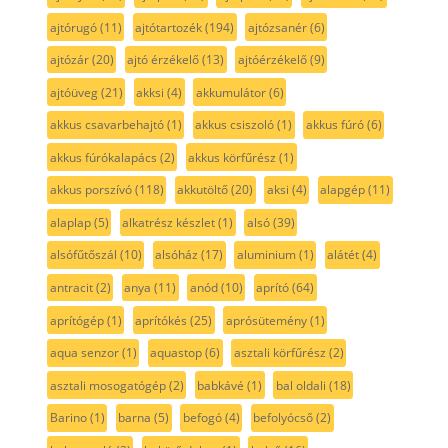
ajtórugó
(11)
ajtótartozék
(194)
ajtózsanér
(6)
ajtózár
(20)
ajtó érzékelő
(13)
ajtóérzékelő
(9)
ajtóüveg
(21)
akksi
(4)
akkumulátor
(6)
akkus csavarbehajtó
(1)
akkus csiszoló
(1)
akkus fúró
(6)
akkus fúrókalapács
(2)
akkus körfűrész
(1)
akkus porszívó
(118)
akkutöltő
(20)
aksi
(4)
alapgép
(11)
alaplap
(5)
alkatrész készlet
(1)
alsó
(39)
alsófűtőszál
(10)
alsóház
(17)
aluminium
(1)
alátét
(4)
antracit
(2)
anya
(11)
anód
(10)
aprító
(64)
aprítógép
(1)
aprítókés
(25)
aprósütemény
(1)
aqua senzor
(1)
aquastop
(6)
asztali körfűrész
(2)
asztali mosogatógép
(2)
babkávé
(1)
bal oldali
(18)
Barino
(1)
barna
(5)
befogó
(4)
befolyócső
(2)