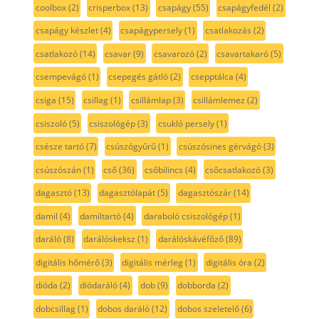
coolbox
(2)
crisperbox
(13)
csapágy
(55)
csapágyfedél
(2)
csapágy készlet
(4)
csapágypersely
(1)
csatlakozás
(2)
csatlakozó
(14)
csavar
(9)
csavarozó
(2)
csavartakaró
(5)
csempevágó
(1)
csepegés gátló
(2)
csepptálca
(4)
csiga
(15)
csillag
(1)
csillámlap
(3)
csillámlemez
(2)
csiszoló
(5)
csiszológép
(3)
csukló persely
(1)
csésze tartó
(7)
csúszógyűrű
(1)
csúszósines gérvágó
(3)
csúszószán
(1)
cső
(36)
csőbilincs
(4)
csőcsatlakozó
(3)
dagasztó
(13)
dagasztólapát
(5)
dagasztószár
(14)
damil
(4)
damiltartó
(4)
daraboló csiszológép
(1)
daráló
(8)
darálóskeksz
(1)
darálóskávéfőző
(89)
digitális hőmérő
(3)
digitális mérleg
(1)
digitális óra
(2)
dióda
(2)
diódaráló
(4)
dob
(9)
dobborda
(2)
dobcsillag
(1)
dobos daráló
(12)
dobos szeletelő
(6)