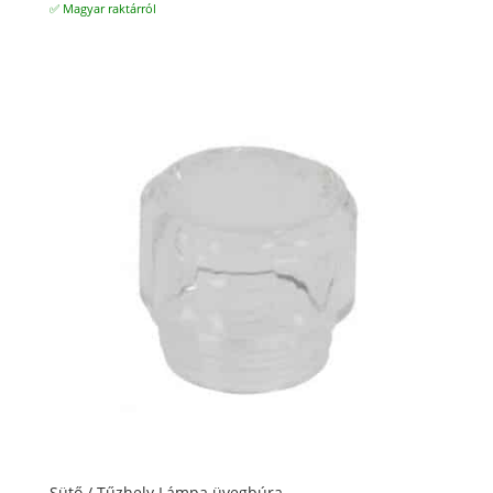
✅ Magyar raktárról
Sütő / Tűzhely Lámpa üvegbúra