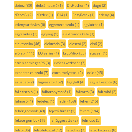
doboz
(30)
dobtámasztó
(1)
Dr.Fischer
(1)
dugó
(2)
díszcsík
(2)
díszléc
(1)
E14
(1)
EasyRotak
(1)
edény
(4)
edénytartórács
(6)
egyenecsiszoló
(1)
egykörös
(1)
egyszintes
(2)
egység
(1)
elektromos kefe
(3)
elektronika
(46)
elektróda
(3)
elosztó
(2)
első
(2)
előlap
(111)
EQ series
(1)
ErgoMixx
(33)
etazser
(1)
etilén semlegesítő
(3)
evőeszközkosár
(7)
excenter csiszoló
(7)
extra mélytepsi
(2)
ezüst
(45)
ezüstlap
(2)
fagyasztó
(152)
fagylalt
(4)
fagylaltkészítő
(6)
fal csiszoló
(1)
falhoronymaró
(1)
falitartó
(3)
fali töltő
(2)
falmaró
(1)
fedeles
(1)
fedél
(158)
fehér
(215)
fehér gombok
(49)
fejező fűrész
(1)
fekete
(194)
fekete gombok
(19)
felfüggesztés
(2)
felmosó
(5)
felső
(36)
felsőfűtőszál
(12)
felsőház
(7)
felső házrész
(8)