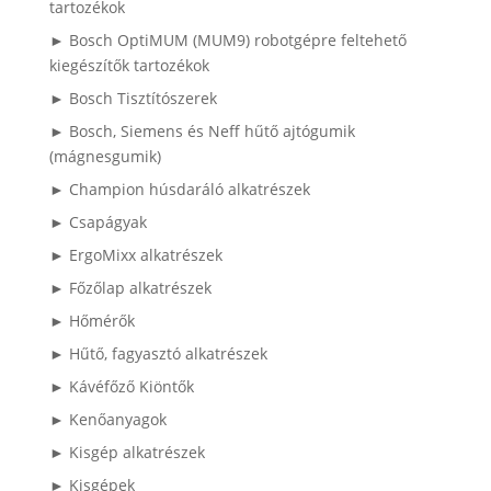
tartozékok
► Bosch OptiMUM (MUM9) robotgépre feltehető
kiegészítők tartozékok
► Bosch Tisztítószerek
► Bosch, Siemens és Neff hűtő ajtógumik
(mágnesgumik)
► Champion húsdaráló alkatrészek
► Csapágyak
► ErgoMixx alkatrészek
► Főzőlap alkatrészek
► Hőmérők
► Hűtő, fagyasztó alkatrészek
► Kávéfőző Kiöntők
► Kenőanyagok
► Kisgép alkatrészek
► Kisgépek