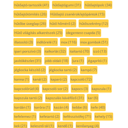
hűtőajtó-tartozék
(41)
hűtőajtógumi
(31)
hűtőajtópolc
(34)
hűtőajtótömítés
(26)
Hűtőajtó zsanérok/ajtópántok
(15)
hűtőbe üveglap
(26)
hűtő hőmérő
(2)
hűtőszekrény
(12)
Hűtő világítás alkatrészek
(25)
idegentest csapda
(5)
illatosító
(3)
indítórelé
(1)
inox
(116)
inox gombok
(51)
ipari porszívó
(3)
italkorlát
(32)
italtartó
(70)
izzó
(13)
javítókészlet
(31)
jobb oldali
(18)
Jura
(1)
jégaprító
(1)
jégkocka készítő
(2)
jégkocka tartó
(2)
kampó
(7)
kanna
(1)
kanál
(2)
kaparó
(2)
kapcsoló
(72)
kapcsolórúd
(4)
kapcsoló sor
(2)
kapocs
(3)
kapszula
(1)
kapszula tartó
(2)
kapszulás kávéfőző
(31)
kar
(6)
kardán
(1)
karóra
(1)
kazán
(4)
kebbe
(6)
kefe
(40)
kefelemez
(1)
kefetartó
(2)
kefésszívófej
(71)
kehely
(15)
kek
(21)
kelesztő tál
(1)
kendő
(1)
kenőanyag
(4)