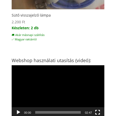
Sütő visszajelző lámpa
2.200
Ft
Készleten: 2 db
🚚 Akár másnapi szállítás
✅ Magyar raktárról
Webshop használati utasítás (videó):
Videólejátszó
00:00
02:47