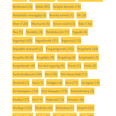
felsőmaró
(3)
feltét
(65)
felújító készlet
(15)
felültöltős mosógép
(5)
feszítő emelő
(1)
filc
(3)
filter
(128)
filtertartó
(5)
finom szűrő
(3)
fiók
(133)
flex
(5)
flexibilis
(3)
flexibiliscső
(17)
fogadó
(4)
fogantyú
(45)
fogaskerék
(31)
fogasszíj
(12)
folyadék elvezető
(2)
Forgatógomb
(152)
forgókefe
(24)
forgókerék
(6)
forgókés
(9)
forgókúp
(4)
forgólapát
(3)
forgótányér
(4)
forrázó egység
(6)
Fresh
(1)
fritőz
(3)
funkcióválasztó
(39)
fém
(35)
fém keverőtál
(11)
fémtető
(1)
fésű
(1)
földgáz
(4)
fúró
(17)
fúrógép
(19)
fúrókalapács
(14)
fúró kalapács
(10)
fúrótokmány
(3)
fúvóka
(27)
fül
(11)
fődarab
(12)
főmotor
(6)
főzőlap
(122)
főzőrács
(6)
főzőzóna
(1)
fűnyíró
(52)