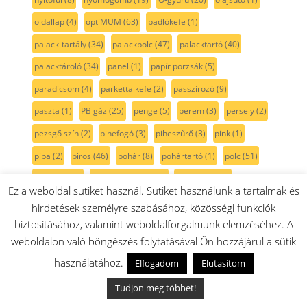
oldallap
(4)
optiMUM
(63)
padlókefe
(1)
palack-tartály
(34)
palackpolc
(47)
palacktartó
(40)
palacktároló
(34)
panel
(1)
papír porzsák
(5)
paradicsom
(4)
parketta kefe
(2)
passzírozó
(9)
paszta
(1)
PB gáz
(25)
penge
(5)
perem
(3)
persely
(2)
pezsgő szín
(2)
pihefogó
(3)
piheszűrő
(3)
pink
(1)
pipa
(2)
piros
(46)
pohár
(8)
pohártartó
(1)
polc
(51)
polckeret
(2)
polisztirol fűrész
(1)
Poly-v szíj
(12)
Ez a weboldal sütiket használ. Sütiket használunk a tartalmak és
polírozógép
(1)
por
(1)
porleválasztó
(1)
porszívó
(454)
hirdetések személyre szabásához, közösségi funkciók
porszívócső
(9)
porszívókefe
(45)
Porszívó motor
(15)
biztosításához, valamint weboldalforgalmunk elemzéséhez. A
weboldalon való böngészés folytatásával Ön hozzájárul a sütik
porszívómotor
(14)
porszűrő
(62)
portartály
(46)
használatához.
Elfogadom
Elutasítom
porzsák
(25)
porzsák nélküli
(9)
porzsáktartó
(8)
Tudjon meg többet!
porzsáktartóbetét
(5)
porzsáktartóegység
(6)