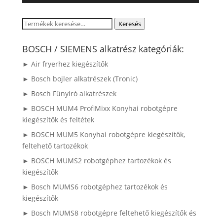
Keresés
Keresés
a
következőre:
BOSCH / SIEMENS alkatrész kategóriák:
► Air fryerhez kiegészítők
► Bosch bojler alkatrészek (Tronic)
► Bosch Fűnyíró alkatrészek
► BOSCH MUM4 ProfiMixx Konyhai robotgépre
kiegészítők és feltétek
► BOSCH MUM5 Konyhai robotgépre kiegészítők,
feltehető tartozékok
► BOSCH MUMS2 robotgéphez tartozékok és
kiegészítők
► Bosch MUMS6 robotgéphez tartozékok és
kiegészítők
► Bosch MUMS8 robotgépre feltehető kiegészítők és