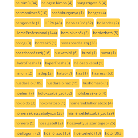
hajtómű
(34)
halogén lámpa
(4)
hangszigetelő
(4)
harmonikacső
(10)
hasábburgonya
(1)
henger
(4)
hengerkefe
(1)
HEPA
(48)
hepa szűrő
(62)
hollander
(2)
HomeProfessional
(144)
homlokkerék
(3)
hordozható
(5)
horog
(3)
horzsakő
(1)
hosszbordás szíj
(28)
hosszbordásszíj
(16)
hurkatöltő
(6)
huzal
(1)
huzat
(1)
HydroFresh
(1)
hyperFresh
(3)
hálózati kábel
(1)
három
(2)
hátlap
(2)
hátsó
(7)
ház
(1)
házrész
(63)
húsdaráló
(189)
húsdaráló ház
(15)
húshőmérő
(1)
hőelem
(7)
hőfokszabályzó
(52)
hőfokérzékelő
(4)
hőkioldó
(3)
hőkorlátozó
(1)
hőmérsékletkorlátozó
(4)
hőmérsékletszabályozó
(28)
hőmérsékletszabályzó
(29)
hőmérő
(5)
hőszigetelt
(2)
hőszivattyús szárítógép
(25)
hőállógumi
(2)
hőálló izzó
(15)
hőérzékelő
(13)
hűtő
(393)