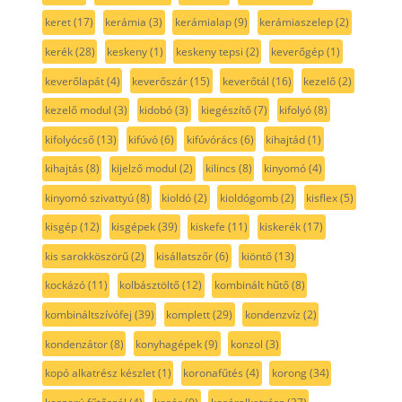
keret
(17)
kerámia
(3)
kerámialap
(9)
kerámiaszelep
(2)
kerék
(28)
keskeny
(1)
keskeny tepsi
(2)
keverőgép
(1)
keverőlapát
(4)
keverőszár
(15)
keverőtál
(16)
kezelő
(2)
kezelő modul
(3)
kidobó
(3)
kiegészítő
(7)
kifolyó
(8)
kifolyócső
(13)
kifúvó
(6)
kifúvórács
(6)
kihajtád
(1)
kihajtás
(8)
kijelző modul
(2)
kilincs
(8)
kinyomó
(4)
kinyomó szivattyú
(8)
kioldó
(2)
kioldógomb
(2)
kisflex
(5)
kisgép
(12)
kisgépek
(39)
kiskefe
(11)
kiskerék
(17)
kis sarokköszörű
(2)
kisállatszőr
(6)
kiöntő
(13)
kockázó
(11)
kolbásztöltő
(12)
kombinált hűtő
(8)
kombináltszívófej
(39)
komplett
(29)
kondenzvíz
(2)
kondenzátor
(8)
konyhagépek
(9)
konzol
(3)
kopó alkatrész készlet
(1)
koronafűtés
(4)
korong
(34)