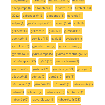
fűnyírókés
(6)
fűrész
(6)
fűszellőztető
(4)
fűtés
(40)
fűtéspumpa
(6)
fűtőbetét
(43)
fűtőszál
(51)
fűtőtest
(45)
G9
(2)
gabonaörlő
(13)
gaggenau
(1)
gerenda
(1)
golyós
(1)
golyóscsapágy
(10)
gomb
(104)
grill
(16)
grillbetét
(3)
grillrács
(5)
gumi
(77)
gumibak
(14)
gumicső
(18)
gumiláb
(14)
gyalu
(3)
gyalugép
(1)
gyerekzár
(2)
gyorsdaraboló
(2)
gyorstokmány
(3)
gyorstöltő
(1)
gyúrókampó
(5)
gyümölcscentrifuga
(12)
gyümölcsprés
(22)
gyűrű
(10)
gáz csatlakozó
(3)
gázrózsa
(17)
gáztepsi
(21)
gáztűzhely
(321)
gázégő
(6)
gégecső
(23)
gépház
(5)
görgő
(12)
gőz
(1)
gőzkivezető
(1)
gőzsütő
(33)
gőzterelő
(2)
gőzállomás
(1)
habkő
(1)
habosító
(2)
habszivacs
(6)
habtárcsa
(1)
habverő
(46)
habverőlapát
(18)
habverőszár
(28)