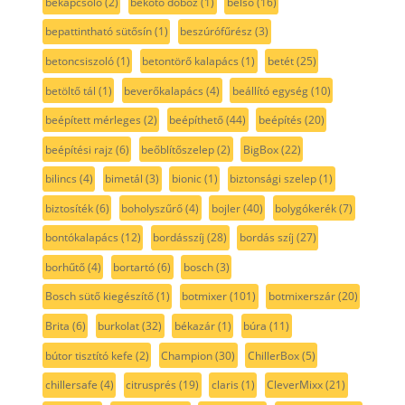
bekapcsoló
(2)
bekötő doboz
(1)
belső
(16)
bepattintható sütősín
(1)
beszúrófűrész
(3)
betoncsiszoló
(1)
betontörő kalapács
(1)
betét
(25)
betöltő tál
(1)
beverőkalapács
(4)
beállító egység
(10)
beépített mérleges
(2)
beépíthető
(44)
beépítés
(20)
beépítési rajz
(6)
beőblítőszelep
(2)
BigBox
(22)
bilincs
(4)
bimetál
(3)
bionic
(1)
biztonsági szelep
(1)
biztosíték
(6)
boholyszűrő
(4)
bojler
(40)
bolygókerék
(7)
bontókalapács
(12)
bordásszíj
(28)
bordás szíj
(27)
borhűtő
(4)
bortartó
(6)
bosch
(3)
Bosch sütő kiegészítő
(1)
botmixer
(101)
botmixerszár
(20)
Brita
(6)
burkolat
(32)
békazár
(1)
búra
(11)
bútor tisztító kefe
(2)
Champion
(30)
ChillerBox
(5)
chillersafe
(4)
citrusprés
(19)
claris
(1)
CleverMixx
(21)