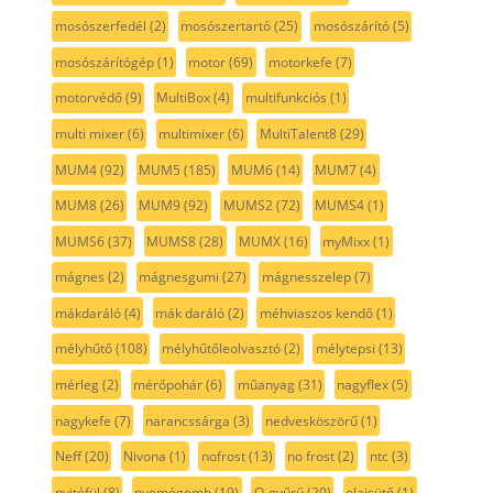
mosószerfedél
(2)
mosószertartó
(25)
mosószárító
(5)
mosószárítógép
(1)
motor
(69)
motorkefe
(7)
motorvédő
(9)
MultiBox
(4)
multifunkciós
(1)
multi mixer
(6)
multimixer
(6)
MultiTalent8
(29)
MUM4
(92)
MUM5
(185)
MUM6
(14)
MUM7
(4)
MUM8
(26)
MUM9
(92)
MUMS2
(72)
MUMS4
(1)
MUMS6
(37)
MUMS8
(28)
MUMX
(16)
myMixx
(1)
mágnes
(2)
mágnesgumi
(27)
mágnesszelep
(7)
mákdaráló
(4)
mák daráló
(2)
méhviaszos kendő
(1)
mélyhűtő
(108)
mélyhűtőleolvasztó
(2)
mélytepsi
(13)
mérleg
(2)
mérőpohár
(6)
műanyag
(31)
nagyflex
(5)
nagykefe
(7)
narancssárga
(3)
nedvesköszörű
(1)
Neff
(20)
Nivona
(1)
nofrost
(13)
no frost
(2)
ntc
(3)
nyitófül
(8)
nyomógomb
(19)
O-gyűrű
(20)
olajsütő
(1)