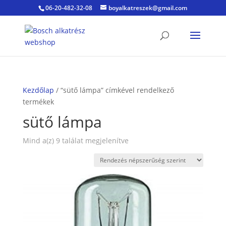
06-20-482-32-08
boyalkatreszek@gmail.com
Kezdőlap
/ “sütő lámpa” címkével rendelkező
termékek
sütő lámpa
Sorted
Mind a(z) 9 találat megjelenítve
by
popularity