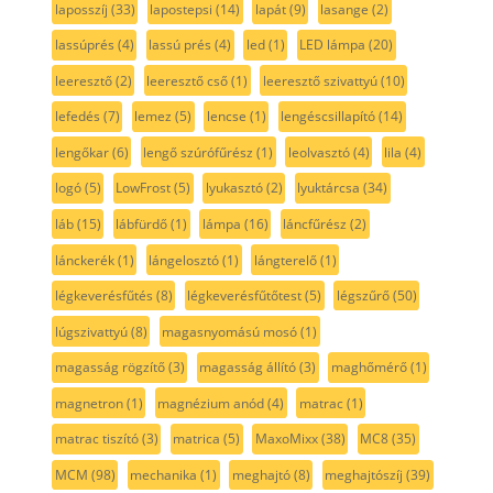
laposszíj
(33)
lapostepsi
(14)
lapát
(9)
lasange
(2)
lassúprés
(4)
lassú prés
(4)
led
(1)
LED lámpa
(20)
leeresztő
(2)
leeresztő cső
(1)
leeresztő szivattyú
(10)
lefedés
(7)
lemez
(5)
lencse
(1)
lengéscsillapító
(14)
lengőkar
(6)
lengő szúrófűrész
(1)
leolvasztó
(4)
lila
(4)
logó
(5)
LowFrost
(5)
lyukasztó
(2)
lyuktárcsa
(34)
láb
(15)
lábfürdő
(1)
lámpa
(16)
láncfűrész
(2)
lánckerék
(1)
lángelosztó
(1)
lángterelő
(1)
légkeverésfűtés
(8)
légkeverésfűtőtest
(5)
légszűrő
(50)
lúgszivattyú
(8)
magasnyomású mosó
(1)
magasság rögzítő
(3)
magasság állító
(3)
maghőmérő
(1)
magnetron
(1)
magnézium anód
(4)
matrac
(1)
matrac tiszító
(3)
matrica
(5)
MaxoMixx
(38)
MC8
(35)
MCM
(98)
mechanika
(1)
meghajtó
(8)
meghajtószíj
(39)