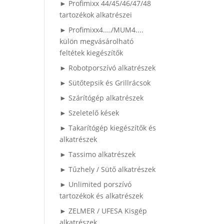
► Profimixx 44/45/46/47/48
tartozékok alkatrészei
► Profimixx4..../MUM4....
külön megvásárolható
feltétek kiegészítők
► Robotporszívó alkatrészek
► Sütőtepsik és Grillrácsok
► Szárítógép alkatrészek
► Szeletelő kések
► Takarítógép kiegészítők és
alkatrészek
► Tassimo alkatrészek
► Tűzhely / Sütő alkatrészek
► Unlimited porszívó
tartozékok és alkatrészek
► ZELMER / UFESA Kisgép
alkatrészek