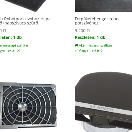
h Robotporszívóhoz Hepa
Forgókefehenger robot
ő+habszivacs szűrő
porszívóhoz
00
Ft
9.200
Ft
leten: 1 db
Készleten: 1 db
ár másnapi szállítás
🚚 Akár másnapi szállítás
yar raktárról
✅ Magyar raktárról