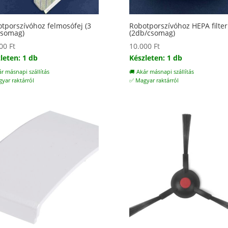
tporszívóhoz felmosófej (3
Robotporszívóhoz HEPA filter
csomag)
(2db/csomag)
500
Ft
10.000
Ft
leten: 1 db
Készleten: 1 db
ár másnapi szállítás
🚚 Akár másnapi szállítás
yar raktárról
✅ Magyar raktárról