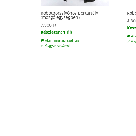
Robotporszívóhoz portartály
Robo
(mozgó egységben)
4.8
7.900
Ft
Kész
Készleten: 1 db
🚚 Ak
🚚 Akár másnapi szállítás
✅ Mag
✅ Magyar raktárról