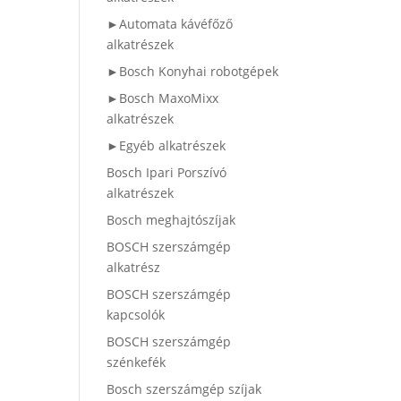
►Automata kávéfőző
alkatrészek
►Bosch Konyhai robotgépek
►Bosch MaxoMixx
alkatrészek
►Egyéb alkatrészek
Bosch Ipari Porszívó
alkatrészek
Bosch meghajtószíjak
BOSCH szerszámgép
alkatrész
BOSCH szerszámgép
kapcsolók
BOSCH szerszámgép
szénkefék
Bosch szerszámgép szíjak