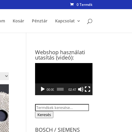
0 Termék
om
Kosár
Pénztár
Kapcsolat
Webshop használati
utasítás (videó):
Videólejátszó
00:00
02:47
Keresés
a
Keresés
következőre:
BOSCH / SIEMENS