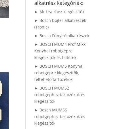
alkatrész kategóriák:
► Air fryerhez kiegészítők
► Bosch bojler alkatrészek
(Tronic)
► Bosch Fűnyíró alkatrészek
► BOSCH MUM4 ProfiMixx
Konyhai robotgépre
kiegészítők és feltétek
► BOSCH MUM5 Konyhai
robotgépre kiegészítők,
feltehető tartozékok
► BOSCH MUMS2
robotgéphez tartozékok és
kiegészítők
► Bosch MUMS6
robotgéphez tartozékok és
kiegészítők