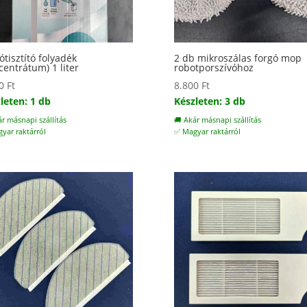
ótisztító folyadék
2 db mikroszálas forgó mop
centrátum) 1 liter
robotporszívóhoz
00
Ft
8.800
Ft
leten: 1 db
Készleten: 3 db
ár másnapi szállítás
🚚 Akár másnapi szállítás
yar raktárról
✅ Magyar raktárról