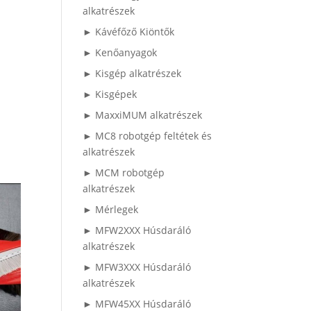
alkatrészek
► Kávéfőző Kiöntők
► Kenőanyagok
► Kisgép alkatrészek
► Kisgépek
► MaxxiMUM alkatrészek
► MC8 robotgép feltétek és
alkatrészek
► MCM robotgép
alkatrészek
► Mérlegek
► MFW2XXX Húsdaráló
alkatrészek
► MFW3XXX Húsdaráló
alkatrészek
► MFW45XX Húsdaráló