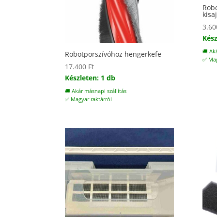
Robo
kisa
3.6
Kész
🚚 Ak
Robotporszívóhoz hengerkefe
✅ Mag
17.400
Ft
Készleten: 1 db
🚚 Akár másnapi szállítás
✅ Magyar raktárról