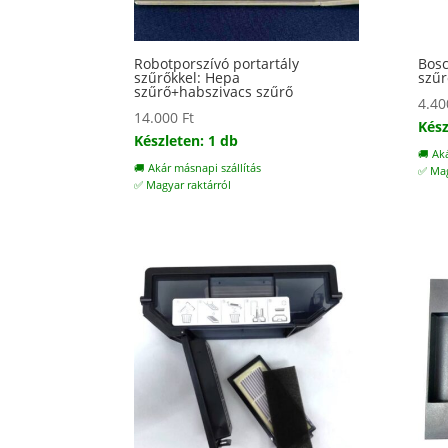
Robotporszívó portartály
Bosc
szűrőkkel: Hepa
szűr
szűrő+habszivacs szűrő
4.4
14.000
Ft
Kész
Készleten: 1 db
🚚 Ak
🚚 Akár másnapi szállítás
✅ Mag
✅ Magyar raktárról