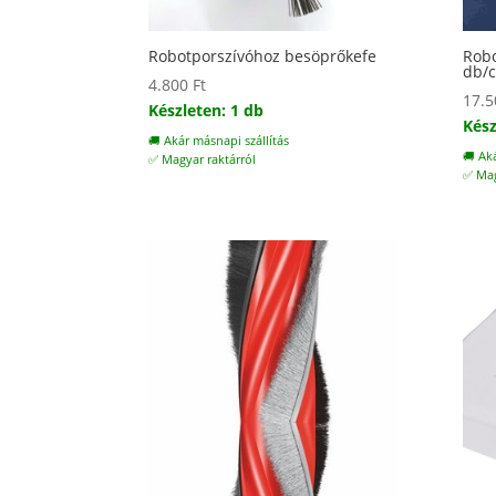
Robotporszívóhoz besöprőkefe
Robo
db/
4.800
Ft
17.
Készleten: 1 db
Kész
🚚 Akár másnapi szállítás
🚚 Ak
✅ Magyar raktárról
✅ Mag