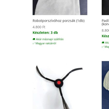
Robotporszívóhoz porzsák (1db)
Padl
(kon
4.800
Ft
8.8
Készleten: 3 db
Kész
🚚 Akár másnapi szállítás
🚚 Ak
✅ Magyar raktárról
✅ Mag