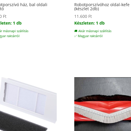
tporszívó ház, bal oldali
Robotporszívóhoz oldal-kefe
jtó
(készlet 2db)
00
Ft
11.600
Ft
leten: 1 db
Készleten: 1 db
ár másnapi szállítás
🚚 Akár másnapi szállítás
yar raktárról
✅ Magyar raktárról