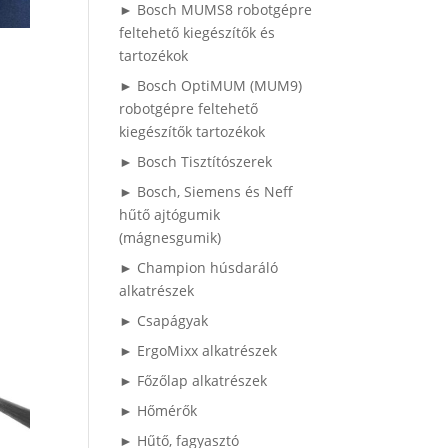
► Bosch MUMS8 robotgépre
feltehető kiegészítők és
tartozékok
► Bosch OptiMUM (MUM9)
robotgépre feltehető
kiegészítők tartozékok
► Bosch Tisztítószerek
► Bosch, Siemens és Neff
hűtő ajtógumik
(mágnesgumik)
► Champion húsdaráló
alkatrészek
► Csapágyak
► ErgoMixx alkatrészek
► Főzőlap alkatrészek
► Hőmérők
► Hűtő, fagyasztó