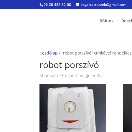
06-20-482-32-08
boyalkatreszek@gmail.com
Rólunk
Bosc
Kezdőlap
/ “robot porszívó” címkével rendelke
robot porszívó
Sorted
Mind a(z) 15 találat megjelenítve
by
popularity