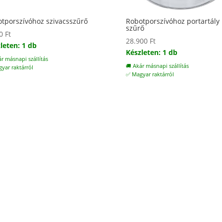
tporszívóhoz szivacsszűrő
Robotporszívóhoz portartály
szűrő
00
Ft
28.900
Ft
leten: 1 db
Készleten: 1 db
ár másnapi szállítás
🚚 Akár másnapi szállítás
yar raktárról
✅ Magyar raktárról