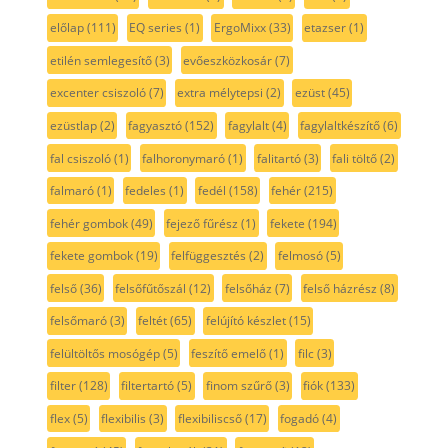
előlap
(111)
EQ series
(1)
ErgoMixx
(33)
etazser
(1)
etilén semlegesítő
(3)
evőeszközkosár
(7)
excenter csiszoló
(7)
extra mélytepsi
(2)
ezüst
(45)
ezüstlap
(2)
fagyasztó
(152)
fagylalt
(4)
fagylaltkészítő
(6)
fal csiszoló
(1)
falhoronymaró
(1)
falitartó
(3)
fali töltő
(2)
falmaró
(1)
fedeles
(1)
fedél
(158)
fehér
(215)
fehér gombok
(49)
fejező fűrész
(1)
fekete
(194)
fekete gombok
(19)
felfüggesztés
(2)
felmosó
(5)
felső
(36)
felsőfűtőszál
(12)
felsőház
(7)
felső házrész
(8)
felsőmaró
(3)
feltét
(65)
felújító készlet
(15)
felültöltős mosógép
(5)
feszítő emelő
(1)
filc
(3)
filter
(128)
filtertartó
(5)
finom szűrő
(3)
fiók
(133)
flex
(5)
flexibilis
(3)
flexibiliscső
(17)
fogadó
(4)