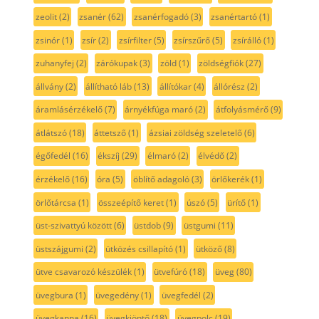
zeolit
(2)
zsanér
(62)
zsanérfogadó
(3)
zsanértartó
(1)
zsinór
(1)
zsír
(2)
zsírfilter
(5)
zsírszűrő
(5)
zsírálló
(1)
zuhanyfej
(2)
zárókupak
(3)
zöld
(1)
zöldségfiók
(27)
állvány
(2)
állítható láb
(13)
állítókar
(4)
állórész
(2)
áramlásérzékelő
(7)
árnyékfúga maró
(2)
átfolyásmérő
(9)
átlátszó
(18)
áttetsző
(1)
ázsiai zöldség szeletelő
(6)
égőfedél
(16)
ékszíj
(29)
élmaró
(2)
élvédő
(2)
érzékelő
(16)
óra
(5)
öblítő adagoló
(3)
örlőkerék
(1)
örlőtárcsa
(1)
összeépítő keret
(1)
úszó
(5)
ürítő
(1)
üst-szivattyú között
(6)
üstdob
(9)
üstgumi
(11)
üstszájgumi
(2)
ütközés csillapító
(1)
ütköző
(8)
ütve csavarozó készülék
(1)
ütvefúró
(18)
üveg
(80)
üvegbura
(1)
üvegedény
(1)
üvegfedél
(2)
üvegkanna
(16)
üvegkiöntő
(18)
üvegpolc
(19)