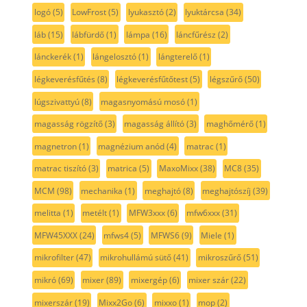
logó
(5)
LowFrost
(5)
lyukasztó
(2)
lyuktárcsa
(34)
láb
(15)
lábfürdő
(1)
lámpa
(16)
láncfűrész
(2)
lánckerék
(1)
lángelosztó
(1)
lángterelő
(1)
légkeverésfűtés
(8)
légkeverésfűtőtest
(5)
légszűrő
(50)
lúgszivattyú
(8)
magasnyomású mosó
(1)
magasság rögzítő
(3)
magasság állító
(3)
maghőmérő
(1)
magnetron
(1)
magnézium anód
(4)
matrac
(1)
matrac tiszító
(3)
matrica
(5)
MaxoMixx
(38)
MC8
(35)
MCM
(98)
mechanika
(1)
meghajtó
(8)
meghajtószíj
(39)
melitta
(1)
metélt
(1)
MFW3xxx
(6)
mfw6xxx
(31)
MFW45XXX
(24)
mfws4
(5)
MFWS6
(9)
Miele
(1)
mikrofilter
(47)
mikrohullámú sütő
(41)
mikroszűrő
(51)
mikró
(69)
mixer
(89)
mixergép
(6)
mixer szár
(22)
mixerszár
(19)
Mixx2Go
(6)
mixxo
(1)
mop
(2)