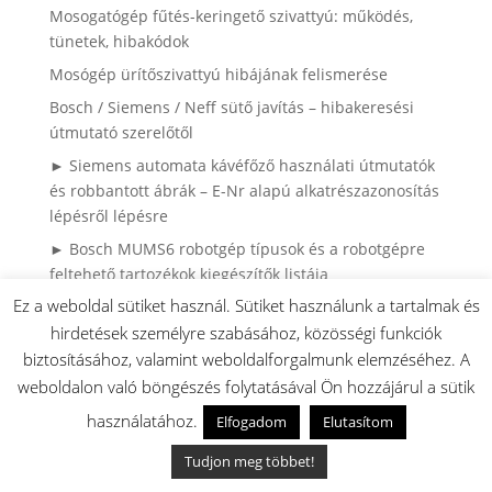
Mosogatógép fűtés-keringető szivattyú: működés,
tünetek, hibakódok
Mosógép ürítőszivattyú hibájának felismerése
Bosch / Siemens / Neff sütő javítás – hibakeresési
útmutató szerelőtől
► Siemens automata kávéfőző használati útmutatók
és robbantott ábrák – E-Nr alapú alkatrészazonosítás
lépésről lépésre
► Bosch MUMS6 robotgép típusok és a robotgépre
feltehető tartozékok kiegészítők listája
Ez a weboldal sütiket használ. Sütiket használunk a tartalmak és
Automata kávéfőző alkatrészek és karbantartás –
hirdetések személyre szabásához, közösségi funkciók
Bosch, Siemens, Neff gépekhez
biztosításához, valamint weboldalforgalmunk elemzéséhez. A
► Bosch mosogatógép alkatrészek
weboldalon való böngészés folytatásával Ön hozzájárul a sütik
► Hol van az E.Nr. szám? Bosch, Siemens és Neff
használatához.
Elfogadom
Elutasítom
sütők, tűzhelyek
► Mosogatógép edénykosár és evőeszközkosár
Tudjon meg többet!
útmutató: Minden, amit tudnod kell a kosarak