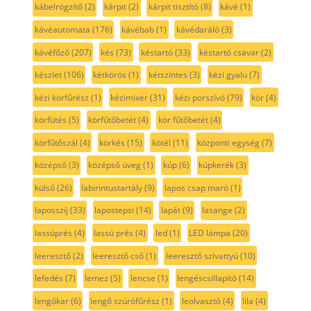
kábelrögzítő
(2)
kárpit
(2)
kárpit tisztító
(8)
kávé
(1)
kávéautomata
(176)
kávébab
(1)
kávédaráló
(3)
kávéfőző
(207)
kés
(73)
késtartó
(33)
késtartó csavar
(2)
készlet
(106)
kétkörös
(1)
kétszintes
(3)
kézi gyalu
(7)
kézi körfűrész
(1)
kézimixer
(31)
kézi porszívó
(79)
kör
(4)
körfütés
(5)
körfűtőbetét
(4)
kör fűtőbetét
(4)
körfűtőszál
(4)
körkés
(15)
kötél
(11)
központi egység
(7)
középső
(3)
középső üveg
(1)
kúp
(6)
kúpkerék
(3)
külső
(26)
labirintustartály
(9)
lapos csap maró
(1)
laposszíj
(33)
lapostepsi
(14)
lapát
(9)
lasange
(2)
lassúprés
(4)
lassú prés
(4)
led
(1)
LED lámpa
(20)
leeresztő
(2)
leeresztő cső
(1)
leeresztő szivattyú
(10)
lefedés
(7)
lemez
(5)
lencse
(1)
lengéscsillapító
(14)
lengőkar
(6)
lengő szúrófűrész
(1)
leolvasztó
(4)
lila
(4)