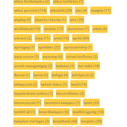
akkus fúrókalapács
(2)
akkus körfűrész
(1)
akkus porszívó
(118)
akkutöltő
(20)
aksi
(4)
alapgép
(11)
alaplap
(5)
alkatrész készlet
(1)
alsó
(39)
alsófűtőszál
(10)
alsóház
(17)
aluminium
(1)
alátét
(4)
antracit
(2)
anya
(11)
anód
(10)
aprító
(64)
aprítógép
(1)
aprítókés
(25)
aprósütemény
(1)
aqua senzor
(1)
aquastop
(6)
asztali körfűrész
(2)
asztali mosogatógép
(2)
babkávé
(1)
bal oldali
(18)
Barino
(1)
barna
(5)
befogó
(4)
befolyócső
(2)
bekapcsoló
(2)
bekötő doboz
(1)
belső
(16)
bepattintható sütősín
(1)
beszúrófűrész
(3)
betoncsiszoló
(1)
betontörő kalapács
(1)
betét
(25)
betöltő tál
(1)
beverőkalapács
(4)
beállító egység
(10)
beépített mérleges
(2)
beépíthető
(44)
beépítés
(20)