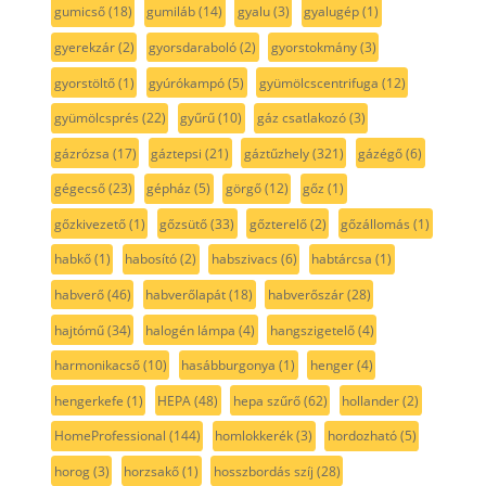
gumicső
(18)
gumiláb
(14)
gyalu
(3)
gyalugép
(1)
gyerekzár
(2)
gyorsdaraboló
(2)
gyorstokmány
(3)
gyorstöltő
(1)
gyúrókampó
(5)
gyümölcscentrifuga
(12)
gyümölcsprés
(22)
gyűrű
(10)
gáz csatlakozó
(3)
gázrózsa
(17)
gáztepsi
(21)
gáztűzhely
(321)
gázégő
(6)
gégecső
(23)
gépház
(5)
görgő
(12)
gőz
(1)
gőzkivezető
(1)
gőzsütő
(33)
gőzterelő
(2)
gőzállomás
(1)
habkő
(1)
habosító
(2)
habszivacs
(6)
habtárcsa
(1)
habverő
(46)
habverőlapát
(18)
habverőszár
(28)
hajtómű
(34)
halogén lámpa
(4)
hangszigetelő
(4)
harmonikacső
(10)
hasábburgonya
(1)
henger
(4)
hengerkefe
(1)
HEPA
(48)
hepa szűrő
(62)
hollander
(2)
HomeProfessional
(144)
homlokkerék
(3)
hordozható
(5)
horog
(3)
horzsakő
(1)
hosszbordás szíj
(28)