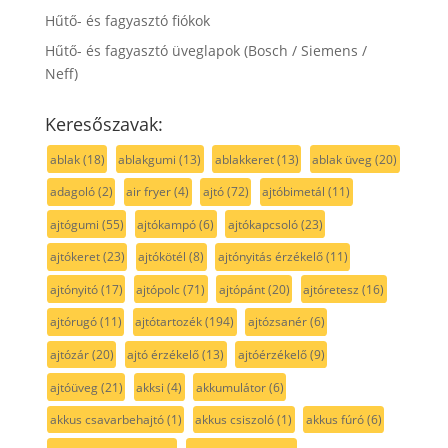
Hűtő- és fagyasztó fiókok
Hűtő- és fagyasztó üveglapok (Bosch / Siemens /
Neff)
Keresőszavak:
ablak
(18)
ablakgumi
(13)
ablakkeret
(13)
ablak üveg
(20)
adagoló
(2)
air fryer
(4)
ajtó
(72)
ajtóbimetál
(11)
ajtógumi
(55)
ajtókampó
(6)
ajtókapcsoló
(23)
ajtókeret
(23)
ajtókötél
(8)
ajtónyitás érzékelő
(11)
ajtónyitó
(17)
ajtópolc
(71)
ajtópánt
(20)
ajtóretesz
(16)
ajtórugó
(11)
ajtótartozék
(194)
ajtózsanér
(6)
ajtózár
(20)
ajtó érzékelő
(13)
ajtóérzékelő
(9)
ajtóüveg
(21)
akksi
(4)
akkumulátor
(6)
akkus csavarbehajtó
(1)
akkus csiszoló
(1)
akkus fúró
(6)