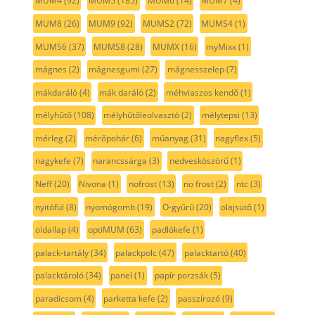
MUM4
(92)
MUM5
(185)
MUM6
(14)
MUM7
(4)
MUM8
(26)
MUM9
(92)
MUMS2
(72)
MUMS4
(1)
MUMS6
(37)
MUMS8
(28)
MUMX
(16)
myMixx
(1)
mágnes
(2)
mágnesgumi
(27)
mágnesszelep
(7)
mákdaráló
(4)
mák daráló
(2)
méhviaszos kendő
(1)
mélyhűtő
(108)
mélyhűtőleolvasztó
(2)
mélytepsi
(13)
mérleg
(2)
mérőpohár
(6)
műanyag
(31)
nagyflex
(5)
nagykefe
(7)
narancssárga
(3)
nedvesköszörű
(1)
Neff
(20)
Nivona
(1)
nofrost
(13)
no frost
(2)
ntc
(3)
nyitófül
(8)
nyomógomb
(19)
O-gyűrű
(20)
olajsütő
(1)
oldallap
(4)
optiMUM
(63)
padlókefe
(1)
palack-tartály
(34)
palackpolc
(47)
palacktartó
(40)
palacktároló
(34)
panel
(1)
papír porzsák
(5)
paradicsom
(4)
parketta kefe
(2)
passzírozó
(9)