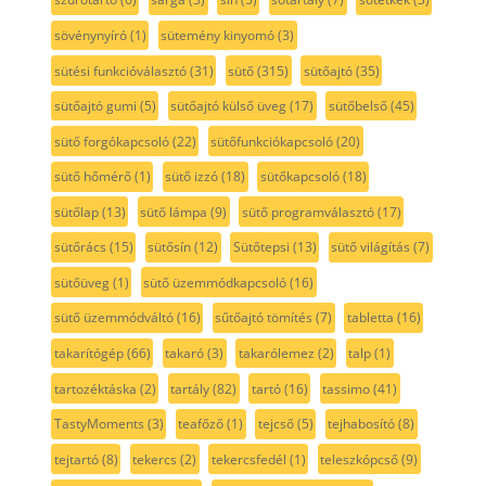
sövénynyíró
(1)
sütemény kinyomó
(3)
sütési funkcióválasztó
(31)
sütő
(315)
sütőajtó
(35)
sütőajtó gumi
(5)
sütőajtó külső üveg
(17)
sütőbelső
(45)
sütő forgókapcsoló
(22)
sütőfunkciókapcsoló
(20)
sütő hőmérő
(1)
sütő izzó
(18)
sütőkapcsoló
(18)
sütőlap
(13)
sütő lámpa
(9)
sütő programválasztó
(17)
sütőrács
(15)
sütősín
(12)
Sütőtepsi
(13)
sütő világítás
(7)
sütőüveg
(1)
sütő üzemmódkapcsoló
(16)
sütő üzemmódváltó
(16)
sűtőajtó tömítés
(7)
tabletta
(16)
takarítógép
(66)
takaró
(3)
takarólemez
(2)
talp
(1)
tartozéktáska
(2)
tartály
(82)
tartó
(16)
tassimo
(41)
TastyMoments
(3)
teafőző
(1)
tejcső
(5)
tejhabosító
(8)
tejtartó
(8)
tekercs
(2)
tekercsfedél
(1)
teleszkópcső
(9)