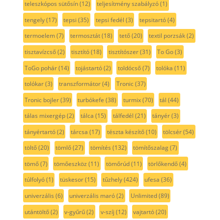
teleszkópos sütősín
(12)
teljesítmény szabályzó
(1)
tengely
(17)
tepsi
(35)
tepsi fedél
(3)
tepsitartó
(4)
termoelem
(7)
termosztát
(18)
tető
(20)
textil porzsák
(2)
tisztavízcső
(2)
tisztító
(18)
tisztítószer
(31)
To Go
(3)
ToGo pohár
(14)
tojástartó
(2)
toldócső
(7)
tolóka
(11)
tolókar
(3)
transzformátor
(4)
Tronic
(37)
Tronic bojler
(39)
turbókefe
(38)
turmix
(70)
tál
(44)
tálas mixergép
(2)
tálca
(15)
tálfedél
(21)
tányér
(3)
tányértartó
(2)
tárcsa
(17)
tészta készítő
(10)
tölcsér
(54)
töltő
(20)
tömlő
(27)
tömítés
(132)
tömítőszalag
(7)
tömő
(7)
tömőeszköz
(11)
tömőrúd
(11)
törlőkendő
(4)
túlfolyó
(1)
tüskesor
(15)
tűzhely
(424)
ufesa
(36)
univerzális
(6)
univerzális maró
(2)
Unlimited
(89)
utántöltő
(2)
v-gyűrű
(2)
v-szíj
(12)
vajtartó
(20)