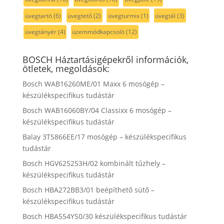
üvegtartó
(6)
üvegtető
(2)
üvegturmix
(1)
üvegtál
(3)
üvegtányér
(4)
üzemmódkapcsoló
(12)
BOSCH Háztartásigépekről információk,
ötletek, megoldások:
Bosch WAB16260ME/01 Maxx 6 mosógép –
készülékspecifikus tudástár
Bosch WAB16060BY/04 Classixx 6 mosógép –
készülékspecifikus tudástár
Balay 3TS866EE/17 mosógép – készülékspecifikus
tudástár
Bosch HGV625253H/02 kombinált tűzhely –
készülékspecifikus tudástár
Bosch HBA272BB3/01 beépíthető sütő –
készülékspecifikus tudástár
Bosch HBA554YS0/30 készülékspecifikus tudástár