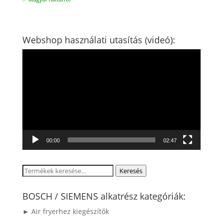
Webshop használati utasítás (videó):
Videólejátszó
00:00
02:47
Keresés
Keresés
a
következőre:
BOSCH / SIEMENS alkatrész kategóriák:
► Air fryerhez kiegészítők