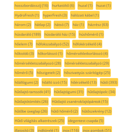
hosszbordásszíj
(16)
hurkatöltő
(6)
huzal
(1)
huzat
(1)
HydroFresh
(1)
hyperFresh
(3)
hálózati kábel
(1)
három
(2)
hátlap
(2)
hátsó
(7)
ház
(1)
házrész
(63)
húsdaráló
(189)
húsdaráló ház
(15)
húshőmérő
(1)
hőelem
(7)
hőfokszabályzó
(52)
hőfokérzékelő
(4)
hőkioldó
(3)
hőkorlátozó
(1)
hőmérsékletkorlátozó
(4)
hőmérsékletszabályozó
(28)
hőmérsékletszabályzó
(29)
hőmérő
(5)
hőszigetelt
(2)
hőszivattyús szárítógép
(25)
hőállógumi
(2)
hőálló izzó
(15)
hőérzékelő
(13)
hűtő
(393)
hűtőajtó-tartozék
(41)
hűtőajtógumi
(31)
hűtőajtópolc
(34)
hűtőajtótömítés
(26)
Hűtőajtó zsanérok/ajtópántok
(15)
hűtőbe üveglap
(26)
hűtő hőmérő
(2)
hűtőszekrény
(12)
Hűtő világítás alkatrészek
(25)
idegentest csapda
(5)
illatosító
(3)
indítórelé
(1)
inox
(116)
inox gombok
(51)