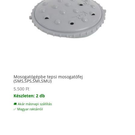
Mosogatógépbe tepsi mosogatófej
(SMS,SPS,SMI,SMU)
5.500
Ft
Készleten: 2 db
🚚 Akár másnapi szállítás
✅ Magyar raktárról