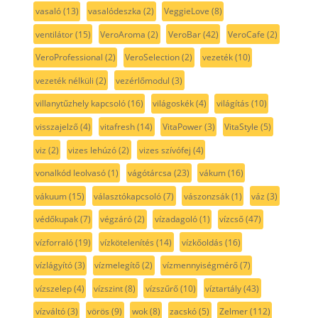
vasaló
(13)
vasalódeszka
(2)
VeggieLove
(8)
ventilátor
(15)
VeroAroma
(2)
VeroBar
(42)
VeroCafe
(2)
VeroProfessional
(2)
VeroSelection
(2)
vezeték
(10)
vezeték nélküli
(2)
vezérlőmodul
(3)
villanytűzhely kapcsoló
(16)
világoskék
(4)
világítás
(10)
visszajelző
(4)
vitafresh
(14)
VitaPower
(3)
VitaStyle
(5)
viz
(2)
vizes lehúzó
(2)
vizes szívófej
(4)
vonalkód leolvasó
(1)
vágótárcsa
(23)
vákum
(16)
vákuum
(15)
választókapcsoló
(7)
vászonzsák
(1)
váz
(3)
védőkupak
(7)
végzáró
(2)
vízadagoló
(1)
vízcső
(47)
vízforraló
(19)
vízkötelenítés
(14)
vízkőoldás
(16)
vízlágyító
(3)
vízmelegítő
(2)
vízmennyiségmérő
(7)
vízszelep
(4)
vízszint
(8)
vízszűrő
(10)
víztartály
(43)
vízváltó
(3)
vörös
(9)
wok
(8)
zacskó
(5)
Zelmer
(112)