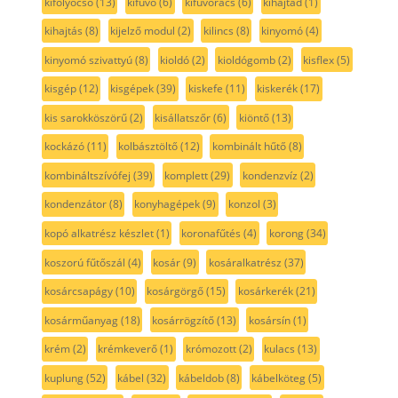
kifolyócső
(13)
kifúvó
(6)
kifúvórács
(6)
kihajtád
(1)
kihajtás
(8)
kijelző modul
(2)
kilincs
(8)
kinyomó
(4)
kinyomó szivattyú
(8)
kioldó
(2)
kioldógomb
(2)
kisflex
(5)
kisgép
(12)
kisgépek
(39)
kiskefe
(11)
kiskerék
(17)
kis sarokköszörű
(2)
kisállatszőr
(6)
kiöntő
(13)
kockázó
(11)
kolbásztöltő
(12)
kombinált hűtő
(8)
kombináltszívófej
(39)
komplett
(29)
kondenzvíz
(2)
kondenzátor
(8)
konyhagépek
(9)
konzol
(3)
kopó alkatrész készlet
(1)
koronafűtés
(4)
korong
(34)
koszorú fűtőszál
(4)
kosár
(9)
kosáralkatrész
(37)
kosárcsapágy
(10)
kosárgörgő
(15)
kosárkerék
(21)
kosárműanyag
(18)
kosárrögzítő
(13)
kosársín
(1)
krém
(2)
krémkeverő
(1)
krómozott
(2)
kulacs
(13)
kuplung
(52)
kábel
(32)
kábeldob
(8)
kábelköteg
(5)