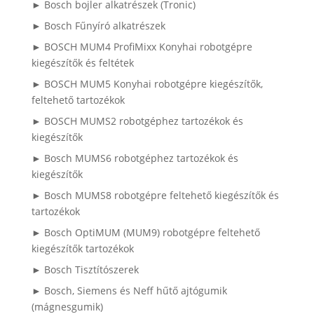
► Bosch bojler alkatrészek (Tronic)
► Bosch Fűnyíró alkatrészek
► BOSCH MUM4 ProfiMixx Konyhai robotgépre
kiegészítők és feltétek
► BOSCH MUM5 Konyhai robotgépre kiegészítők,
feltehető tartozékok
► BOSCH MUMS2 robotgéphez tartozékok és
kiegészítők
► Bosch MUMS6 robotgéphez tartozékok és
kiegészítők
► Bosch MUMS8 robotgépre feltehető kiegészítők és
tartozékok
► Bosch OptiMUM (MUM9) robotgépre feltehető
kiegészítők tartozékok
► Bosch Tisztítószerek
► Bosch, Siemens és Neff hűtő ajtógumik
(mágnesgumik)