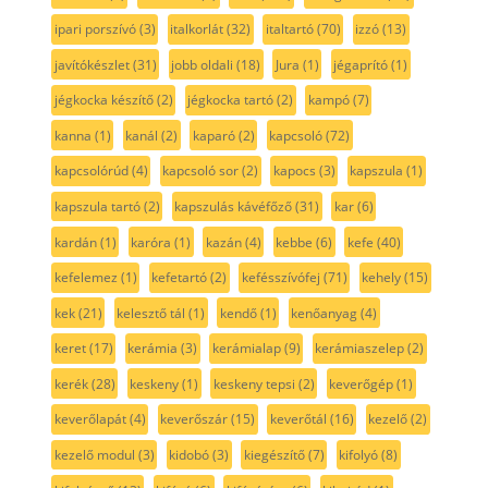
ipari porszívó
(3)
italkorlát
(32)
italtartó
(70)
izzó
(13)
javítókészlet
(31)
jobb oldali
(18)
Jura
(1)
jégaprító
(1)
jégkocka készítő
(2)
jégkocka tartó
(2)
kampó
(7)
kanna
(1)
kanál
(2)
kaparó
(2)
kapcsoló
(72)
kapcsolórúd
(4)
kapcsoló sor
(2)
kapocs
(3)
kapszula
(1)
kapszula tartó
(2)
kapszulás kávéfőző
(31)
kar
(6)
kardán
(1)
karóra
(1)
kazán
(4)
kebbe
(6)
kefe
(40)
kefelemez
(1)
kefetartó
(2)
kefésszívófej
(71)
kehely
(15)
kek
(21)
kelesztő tál
(1)
kendő
(1)
kenőanyag
(4)
keret
(17)
kerámia
(3)
kerámialap
(9)
kerámiaszelep
(2)
kerék
(28)
keskeny
(1)
keskeny tepsi
(2)
keverőgép
(1)
keverőlapát
(4)
keverőszár
(15)
keverőtál
(16)
kezelő
(2)
kezelő modul
(3)
kidobó
(3)
kiegészítő
(7)
kifolyó
(8)