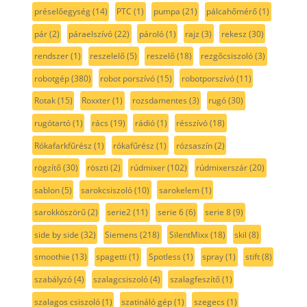
préselőegység
(14)
PTC
(1)
pumpa
(21)
pálcahőmérő
(1)
pár
(2)
páraelszívó
(22)
pároló
(1)
rajz
(3)
rekesz
(30)
rendszer
(1)
reszelelő
(5)
reszelő
(18)
rezgőcsiszoló
(3)
robotgép
(380)
robot porszívó
(15)
robotporszívó
(11)
Rotak
(15)
Roxxter
(1)
rozsdamentes
(3)
rugó
(30)
rugótartó
(1)
rács
(19)
rádió
(1)
résszívó
(18)
Rókafarkfűrész
(1)
rókafűrész
(1)
rózsaszín
(2)
rögzítő
(30)
röszti
(2)
rúdmixer
(102)
rúdmixerszár
(20)
sablon
(5)
sarokcsiszoló
(10)
sarokelem
(1)
sarokköszörű
(2)
serie2
(11)
serie 6
(6)
serie 8
(9)
side by side
(32)
Siemens
(218)
SilentMixx
(18)
skil
(8)
smoothie
(13)
spagetti
(1)
Spotless
(1)
spray
(1)
stift
(8)
szabályzó
(4)
szalagcsiszoló
(4)
szalagfeszítő
(1)
szalagos csiszoló
(1)
szatináló gép
(1)
szegecs
(1)