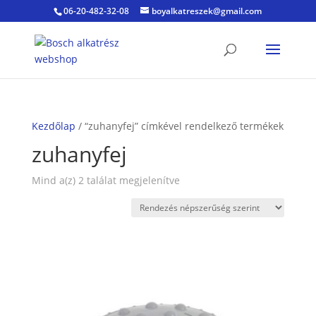
06-20-482-32-08
boyalkatreszek@gmail.com
Kezdőlap
/ “zuhanyfej” címkével rendelkező termékek
zuhanyfej
Sorted
Mind a(z) 2 találat megjelenítve
by
popularity