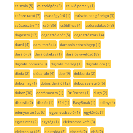
csiszoló
(5)
csiszológép
(3)
csukló persely
(1)
csésze tartó
(7)
csúszógyűrű
(1)
csúszósines gérvágó
(3)
csúszószán
(1)
cső
(36)
csőbilincs
(4)
csőcsatlakozó
(3)
dagasztó
(13)
dagasztólapát
(5)
dagasztószár
(14)
damil
(4)
damiltartó
(4)
daraboló csiszológép
(1)
daráló
(8)
darálóskeksz
(1)
darálóskávéfőző
(89)
digitális hőmérő
(3)
digitális mérleg
(1)
digitális óra
(2)
dióda
(2)
diódaráló
(4)
dob
(9)
dobborda
(2)
dobcsillag
(1)
dobos daráló
(12)
dobos szeletelő
(6)
doboz
(30)
dobtámasztó
(1)
Dr.Fischer
(1)
dugó
(2)
díszcsík
(2)
díszléc
(1)
E14
(1)
EasyRotak
(1)
edény
(4)
edénytartórács
(6)
egyenecsiszoló
(1)
egykörös
(1)
egyszintes
(2)
egység
(1)
elektromos kefe
(3)
elektronika
(46)
elektróda
(3)
elosztó
(2)
első
(2)