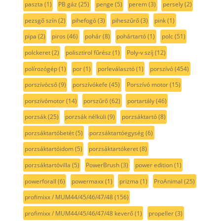
paszta
(1)
PB gáz
(25)
penge
(5)
perem
(3)
persely
(2)
pezsgő szín
(2)
pihefogó
(3)
piheszűrő
(3)
pink
(1)
pipa
(2)
piros
(46)
pohár
(8)
pohártartó
(1)
polc
(51)
polckeret
(2)
polisztirol fűrész
(1)
Poly-v szíj
(12)
polírozógép
(1)
por
(1)
porleválasztó
(1)
porszívó
(454)
porszívócső
(9)
porszívókefe
(45)
Porszívó motor
(15)
porszívómotor
(14)
porszűrő
(62)
portartály
(46)
porzsák
(25)
porzsák nélküli
(9)
porzsáktartó
(8)
porzsáktartóbetét
(5)
porzsáktartóegység
(6)
porzsáktartóidom
(5)
porzsáktartókeret
(8)
porzsáktartóvilla
(5)
PowerBrush
(3)
power edition
(1)
powerforall
(6)
powermaxx
(1)
prizma
(1)
ProAnimal
(25)
profimixx / MUM44/45/46/47/48
(156)
profimixx / MUM44/45/46/47/48 keverő
(1)
propeller
(3)