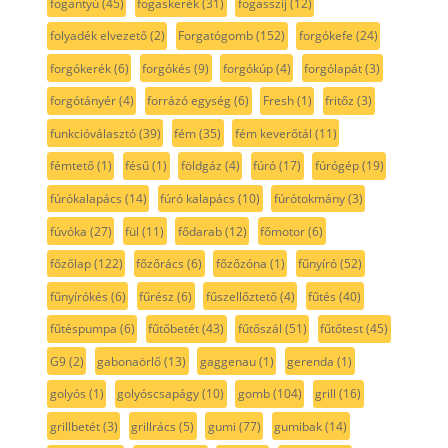
fogantyú
(45)
fogaskerék
(31)
fogasszíj
(12)
folyadék elvezető
(2)
Forgatógomb
(152)
forgókefe
(24)
forgókerék
(6)
forgókés
(9)
forgókúp
(4)
forgólapát
(3)
forgótányér
(4)
forrázó egység
(6)
Fresh
(1)
fritőz
(3)
funkcióválasztó
(39)
fém
(35)
fém keverőtál
(11)
fémtető
(1)
fésű
(1)
földgáz
(4)
fúró
(17)
fúrógép
(19)
fúrókalapács
(14)
fúró kalapács
(10)
fúrótokmány
(3)
fúvóka
(27)
fül
(11)
fődarab
(12)
főmotor
(6)
főzőlap
(122)
főzőrács
(6)
főzőzóna
(1)
fűnyíró
(52)
fűnyírókés
(6)
fűrész
(6)
fűszellőztető
(4)
fűtés
(40)
fűtéspumpa
(6)
fűtőbetét
(43)
fűtőszál
(51)
fűtőtest
(45)
G9
(2)
gabonaörlő
(13)
gaggenau
(1)
gerenda
(1)
golyós
(1)
golyóscsapágy
(10)
gomb
(104)
grill
(16)
grillbetét
(3)
grillrács
(5)
gumi
(77)
gumibak
(14)