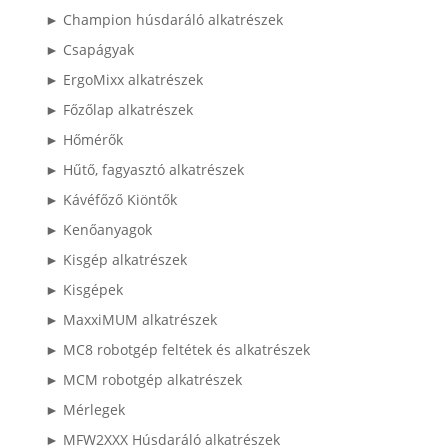
► Champion húsdaráló alkatrészek
► Csapágyak
► ErgoMixx alkatrészek
► Főzőlap alkatrészek
► Hőmérők
► Hűtő, fagyasztó alkatrészek
► Kávéfőző Kiöntők
► Kenőanyagok
► Kisgép alkatrészek
► Kisgépek
► MaxxiMUM alkatrészek
► MC8 robotgép feltétek és alkatrészek
► MCM robotgép alkatrészek
► Mérlegek
► MFW2XXX Húsdaráló alkatrészek