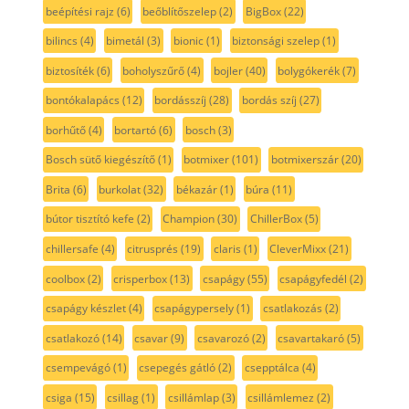
beépítési rajz
(6)
beőblítőszelep
(2)
BigBox
(22)
bilincs
(4)
bimetál
(3)
bionic
(1)
biztonsági szelep
(1)
biztosíték
(6)
boholyszűrő
(4)
bojler
(40)
bolygókerék
(7)
bontókalapács
(12)
bordásszíj
(28)
bordás szíj
(27)
borhűtő
(4)
bortartó
(6)
bosch
(3)
Bosch sütő kiegészítő
(1)
botmixer
(101)
botmixerszár
(20)
Brita
(6)
burkolat
(32)
békazár
(1)
búra
(11)
bútor tisztító kefe
(2)
Champion
(30)
ChillerBox
(5)
chillersafe
(4)
citrusprés
(19)
claris
(1)
CleverMixx
(21)
coolbox
(2)
crisperbox
(13)
csapágy
(55)
csapágyfedél
(2)
csapágy készlet
(4)
csapágypersely
(1)
csatlakozás
(2)
csatlakozó
(14)
csavar
(9)
csavarozó
(2)
csavartakaró
(5)
csempevágó
(1)
csepegés gátló
(2)
csepptálca
(4)
csiga
(15)
csillag
(1)
csillámlap
(3)
csillámlemez
(2)