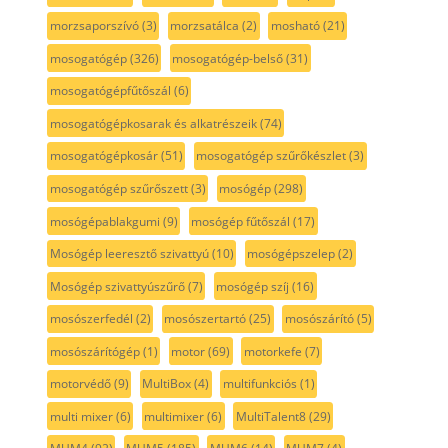
morzsaporszívó
(3)
morzsatálca
(2)
mosható
(21)
mosogatógép
(326)
mosogatógép-belső
(31)
mosogatógépfűtőszál
(6)
mosogatógépkosarak és alkatrészeik
(74)
mosogatógépkosár
(51)
mosogatógép szűrőkészlet
(3)
mosogatógép szűrőszett
(3)
mosógép
(298)
mosógépablakgumi
(9)
mosógép fűtőszál
(17)
Mosógép leeresztő szivattyú
(10)
mosógépszelep
(2)
Mosógép szivattyúszűrő
(7)
mosógép szíj
(16)
mosószerfedél
(2)
mosószertartó
(25)
mosószárító
(5)
mosószárítógép
(1)
motor
(69)
motorkefe
(7)
motorvédő
(9)
MultiBox
(4)
multifunkciós
(1)
multi mixer
(6)
multimixer
(6)
MultiTalent8
(29)