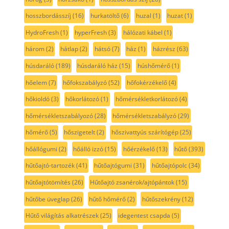
hosszbordásszíj
(16)
hurkatöltő
(6)
huzal
(1)
huzat
(1)
HydroFresh
(1)
hyperFresh
(3)
hálózati kábel
(1)
három
(2)
hátlap
(2)
hátsó
(7)
ház
(1)
házrész
(63)
húsdaráló
(189)
húsdaráló ház
(15)
húshőmérő
(1)
hőelem
(7)
hőfokszabályzó
(52)
hőfokérzékelő
(4)
hőkioldó
(3)
hőkorlátozó
(1)
hőmérsékletkorlátozó
(4)
hőmérsékletszabályozó
(28)
hőmérsékletszabályzó
(29)
hőmérő
(5)
hőszigetelt
(2)
hőszivattyús szárítógép
(25)
hőállógumi
(2)
hőálló izzó
(15)
hőérzékelő
(13)
hűtő
(393)
hűtőajtó-tartozék
(41)
hűtőajtógumi
(31)
hűtőajtópolc
(34)
hűtőajtótömítés
(26)
Hűtőajtó zsanérok/ajtópántok
(15)
hűtőbe üveglap
(26)
hűtő hőmérő
(2)
hűtőszekrény
(12)
Hűtő világítás alkatrészek
(25)
idegentest csapda
(5)