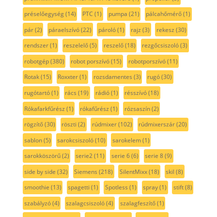
préselőegység
(14)
PTC
(1)
pumpa
(21)
pálcahőmérő
(1)
pár
(2)
páraelszívó
(22)
pároló
(1)
rajz
(3)
rekesz
(30)
rendszer
(1)
reszelelő
(5)
reszelő
(18)
rezgőcsiszoló
(3)
robotgép
(380)
robot porszívó
(15)
robotporszívó
(11)
Rotak
(15)
Roxxter
(1)
rozsdamentes
(3)
rugó
(30)
rugótartó
(1)
rács
(19)
rádió
(1)
résszívó
(18)
Rókafarkfűrész
(1)
rókafűrész
(1)
rózsaszín
(2)
rögzítő
(30)
röszti
(2)
rúdmixer
(102)
rúdmixerszár
(20)
sablon
(5)
sarokcsiszoló
(10)
sarokelem
(1)
sarokköszörű
(2)
serie2
(11)
serie 6
(6)
serie 8
(9)
side by side
(32)
Siemens
(218)
SilentMixx
(18)
skil
(8)
smoothie
(13)
spagetti
(1)
Spotless
(1)
spray
(1)
stift
(8)
szabályzó
(4)
szalagcsiszoló
(4)
szalagfeszítő
(1)