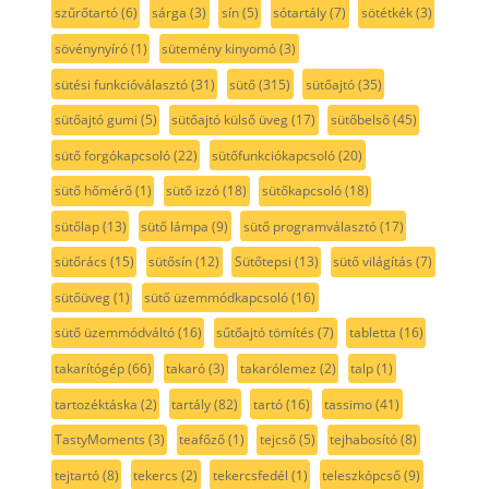
szűrőtartó
(6)
sárga
(3)
sín
(5)
sótartály
(7)
sötétkék
(3)
sövénynyíró
(1)
sütemény kinyomó
(3)
sütési funkcióválasztó
(31)
sütő
(315)
sütőajtó
(35)
sütőajtó gumi
(5)
sütőajtó külső üveg
(17)
sütőbelső
(45)
sütő forgókapcsoló
(22)
sütőfunkciókapcsoló
(20)
sütő hőmérő
(1)
sütő izzó
(18)
sütőkapcsoló
(18)
sütőlap
(13)
sütő lámpa
(9)
sütő programválasztó
(17)
sütőrács
(15)
sütősín
(12)
Sütőtepsi
(13)
sütő világítás
(7)
sütőüveg
(1)
sütő üzemmódkapcsoló
(16)
sütő üzemmódváltó
(16)
sűtőajtó tömítés
(7)
tabletta
(16)
takarítógép
(66)
takaró
(3)
takarólemez
(2)
talp
(1)
tartozéktáska
(2)
tartály
(82)
tartó
(16)
tassimo
(41)
TastyMoments
(3)
teafőző
(1)
tejcső
(5)
tejhabosító
(8)
tejtartó
(8)
tekercs
(2)
tekercsfedél
(1)
teleszkópcső
(9)