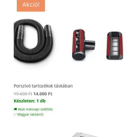
Akció!
Porszívó tartozékok táskában
Original
Current
19.600
Ft
14.000
Ft
price
price
Készleten: 1 db
was:
is:
🚚 Akár másnapi szállítás
19.600 Ft.
14.000 Ft.
✅ Magyar raktárról