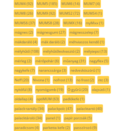
MUM4
(92)
MUM5
(185)
MUM6
(14)
MUM7
(4)
MUM8
(26)
MUM9
(92)
MUMS2
(72)
MUMS4
(1)
MUMS6
(37)
MUMS8
(28)
MUMX
(16)
myMixx
(1)
mágnes
(2)
mágnesgumi
(27)
mágnesszelep
(7)
mákdaráló
(4)
mák daráló
(2)
méhviaszos kendő
(1)
mélyhűtő
(108)
mélyhűtőleolvasztó
(2)
mélytepsi
(13)
mérleg
(2)
mérőpohár
(6)
műanyag
(31)
nagyflex
(5)
nagykefe
(7)
narancssárga
(3)
nedvesköszörű
(1)
Neff
(20)
Nivona
(1)
nofrost
(13)
no frost
(2)
ntc
(3)
nyitófül
(8)
nyomógomb
(19)
O-gyűrű
(20)
olajsütő
(1)
oldallap
(4)
optiMUM
(63)
padlókefe
(1)
palack-tartály
(34)
palackpolc
(47)
palacktartó
(40)
palacktároló
(34)
panel
(1)
papír porzsák
(5)
paradicsom
(4)
parketta kefe
(2)
passzírozó
(9)