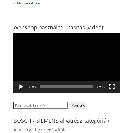
✅ Magyar raktárról
Webshop használati utasítás (videó):
Videólejátszó
00:00
02:47
Keresés
Keresés
a
következőre:
BOSCH / SIEMENS alkatrész kategóriák:
► Air fryerhez kiegészítők