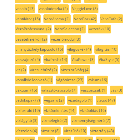
vasaló
(13)
vasalódeszka
(2)
VeggieLove
(8)
ventilátor
(15)
VeroAroma
(2)
VeroBar
(42)
VeroCafe
(2)
VeroProfessional
(2)
VeroSelection
(2)
vezeték
(10)
vezeték nélküli
(2)
vezérlőmodul
(3)
villanytűzhely kapcsoló
(16)
világoskék
(4)
világítás
(10)
visszajelző
(4)
vitafresh
(14)
VitaPower
(3)
VitaStyle
(5)
viz
(2)
vizes lehúzó
(2)
vizes szívófej
(4)
vonalkód leolvasó
(1)
vágótárcsa
(23)
vákum
(16)
vákuum
(15)
választókapcsoló
(7)
vászonzsák
(1)
váz
(3)
védőkupak
(7)
végzáró
(2)
vízadagoló
(1)
vízcső
(47)
vízforraló
(19)
vízkötelenítés
(14)
vízkőoldás
(16)
vízlágyító
(3)
vízmelegítő
(2)
vízmennyiségmérő
(7)
vízszelep
(4)
vízszint
(8)
vízszűrő
(10)
víztartály
(43)