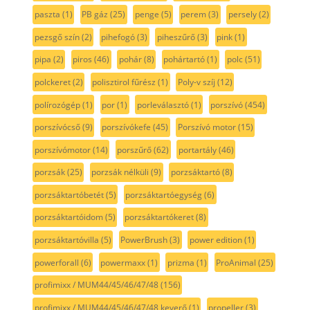
paszta
(1)
PB gáz
(25)
penge
(5)
perem
(3)
persely
(2)
pezsgő szín
(2)
pihefogó
(3)
piheszűrő
(3)
pink
(1)
pipa
(2)
piros
(46)
pohár
(8)
pohártartó
(1)
polc
(51)
polckeret
(2)
polisztirol fűrész
(1)
Poly-v szíj
(12)
polírozógép
(1)
por
(1)
porleválasztó
(1)
porszívó
(454)
porszívócső
(9)
porszívókefe
(45)
Porszívó motor
(15)
porszívómotor
(14)
porszűrő
(62)
portartály
(46)
porzsák
(25)
porzsák nélküli
(9)
porzsáktartó
(8)
porzsáktartóbetét
(5)
porzsáktartóegység
(6)
porzsáktartóidom
(5)
porzsáktartókeret
(8)
porzsáktartóvilla
(5)
PowerBrush
(3)
power edition
(1)
powerforall
(6)
powermaxx
(1)
prizma
(1)
ProAnimal
(25)
profimixx / MUM44/45/46/47/48
(156)
profimixx / MUM44/45/46/47/48 keverő
(1)
propeller
(3)