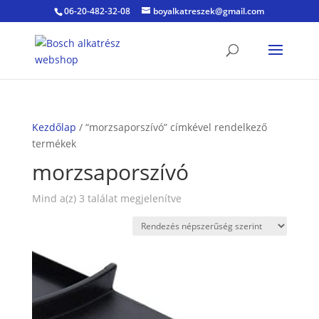
06-20-482-32-08
boyalkatreszek@gmail.com
Kezdőlap
/ “morzsaporszívó” címkével rendelkező
termékek
morzsaporszívó
Sorted
Mind a(z) 3 találat megjelenítve
by
popularity