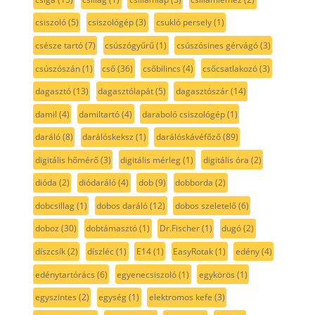
csiszoló
(5)
csiszológép
(3)
csukló persely
(1)
csésze tartó
(7)
csúszógyűrű
(1)
csúszósines gérvágó
(3)
csúszószán
(1)
cső
(36)
csőbilincs
(4)
csőcsatlakozó
(3)
dagasztó
(13)
dagasztólapát
(5)
dagasztószár
(14)
damil
(4)
damiltartó
(4)
daraboló csiszológép
(1)
daráló
(8)
darálóskeksz
(1)
darálóskávéfőző
(89)
digitális hőmérő
(3)
digitális mérleg
(1)
digitális óra
(2)
dióda
(2)
diódaráló
(4)
dob
(9)
dobborda
(2)
dobcsillag
(1)
dobos daráló
(12)
dobos szeletelő
(6)
doboz
(30)
dobtámasztó
(1)
Dr.Fischer
(1)
dugó
(2)
díszcsík
(2)
díszléc
(1)
E14
(1)
EasyRotak
(1)
edény
(4)
edénytartórács
(6)
egyenecsiszoló
(1)
egykörös
(1)
egyszintes
(2)
egység
(1)
elektromos kefe
(3)