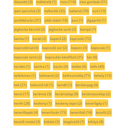
illatosító
(3)
indítórelé
(1)
inox
(116)
inox gombok
(51)
ipari porszívó
(3)
italkorlát
(32)
italtartó
(70)
izzó
(13)
javítókészlet
(31)
jobb oldali
(18)
Jura
(1)
jégaprító
(1)
jégkocka készítő
(2)
jégkocka tartó
(2)
kampó
(7)
kanna
(1)
kanál
(2)
kaparó
(2)
kapcsoló
(72)
kapcsolórúd
(4)
kapcsoló sor
(2)
kapocs
(3)
kapszula
(1)
kapszula tartó
(2)
kapszulás kávéfőző
(31)
kar
(6)
kardán
(1)
karóra
(1)
kazán
(4)
kebbe
(6)
kefe
(40)
kefelemez
(1)
kefetartó
(2)
kefésszívófej
(71)
kehely
(15)
kek
(21)
kelesztő tál
(1)
kendő
(1)
kenőanyag
(4)
keret
(17)
kerámia
(3)
kerámialap
(9)
kerámiaszelep
(2)
kerék
(28)
keskeny
(1)
keskeny tepsi
(2)
keverőgép
(1)
keverőlapát
(4)
keverőszár
(15)
keverőtál
(16)
kezelő
(2)
kezelő modul
(3)
kidobó
(3)
kiegészítő
(7)
kifolyó
(8)