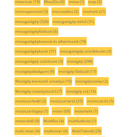
mixerszár
(19)
Mixx2Go
(6)
mixxo
(1)
mop
(2)
morzsaporszívó
(3)
morzsatálca
(2)
mosható
(21)
mosogatógép
(326)
mosogatógép-belső
(31)
mosogatógépfűtőszál
(6)
mosogatógépkosarak és alkatrészeik
(74)
mosogatógépkosár
(51)
mosogatógép szűrőkészlet
(3)
mosogatógép szűrőszett
(3)
mosógép
(298)
mosógépablakgumi
(9)
mosógép fűtőszál
(17)
Mosógép leeresztő szivattyú
(10)
mosógépszelep
(2)
Mosógép szivattyúszűrő
(7)
mosógép szíj
(16)
mosószerfedél
(2)
mosószertartó
(25)
mosószárító
(5)
mosószárítógép
(1)
motor
(69)
motorkefe
(7)
motorvédő
(9)
MultiBox
(4)
multifunkciós
(1)
multi mixer
(6)
multimixer
(6)
MultiTalent8
(29)