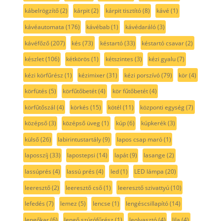
kábelrögzítő
(2)
kárpit
(2)
kárpit tisztító
(8)
kávé
(1)
kávéautomata
(176)
kávébab
(1)
kávédaráló
(3)
kávéfőző
(207)
kés
(73)
késtartó
(33)
késtartó csavar
(2)
készlet
(106)
kétkörös
(1)
kétszintes
(3)
kézi gyalu
(7)
kézi körfűrész
(1)
kézimixer
(31)
kézi porszívó
(79)
kör
(4)
körfütés
(5)
körfűtőbetét
(4)
kör fűtőbetét
(4)
körfűtőszál
(4)
körkés
(15)
kötél
(11)
központi egység
(7)
középső
(3)
középső üveg
(1)
kúp
(6)
kúpkerék
(3)
külső
(26)
labirintustartály
(9)
lapos csap maró
(1)
laposszíj
(33)
lapostepsi
(14)
lapát
(9)
lasange
(2)
lassúprés
(4)
lassú prés
(4)
led
(1)
LED lámpa
(20)
leeresztő
(2)
leeresztő cső
(1)
leeresztő szivattyú
(10)
lefedés
(7)
lemez
(5)
lencse
(1)
lengéscsillapító
(14)
lengőkar
(6)
lengő szúrófűrész
(1)
leolvasztó
(4)
lila
(4)