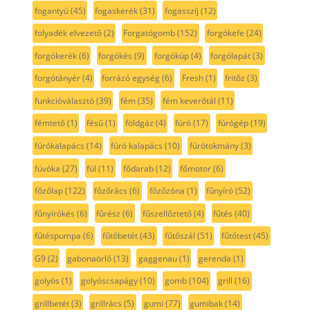
fogantyú
(45)
fogaskerék
(31)
fogasszíj
(12)
folyadék elvezető
(2)
Forgatógomb
(152)
forgókefe
(24)
forgókerék
(6)
forgókés
(9)
forgókúp
(4)
forgólapát
(3)
forgótányér
(4)
forrázó egység
(6)
Fresh
(1)
fritőz
(3)
funkcióválasztó
(39)
fém
(35)
fém keverőtál
(11)
fémtető
(1)
fésű
(1)
földgáz
(4)
fúró
(17)
fúrógép
(19)
fúrókalapács
(14)
fúró kalapács
(10)
fúrótokmány
(3)
fúvóka
(27)
fül
(11)
fődarab
(12)
főmotor
(6)
főzőlap
(122)
főzőrács
(6)
főzőzóna
(1)
fűnyíró
(52)
fűnyírókés
(6)
fűrész
(6)
fűszellőztető
(4)
fűtés
(40)
fűtéspumpa
(6)
fűtőbetét
(43)
fűtőszál
(51)
fűtőtest
(45)
G9
(2)
gabonaörlő
(13)
gaggenau
(1)
gerenda
(1)
golyós
(1)
golyóscsapágy
(10)
gomb
(104)
grill
(16)
grillbetét
(3)
grillrács
(5)
gumi
(77)
gumibak
(14)