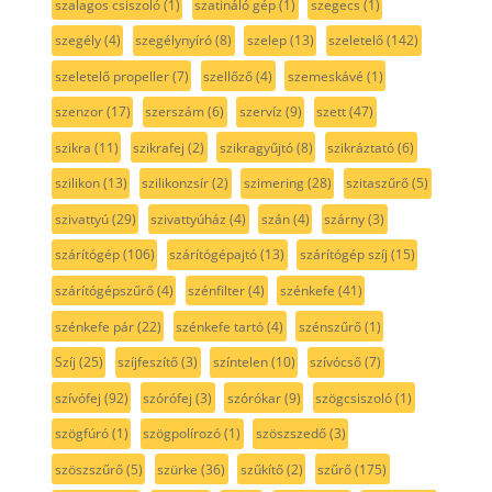
szalagos csiszoló
(1)
szatináló gép
(1)
szegecs
(1)
szegély
(4)
szegélynyíró
(8)
szelep
(13)
szeletelő
(142)
szeletelő propeller
(7)
szellőző
(4)
szemeskávé
(1)
szenzor
(17)
szerszám
(6)
szervíz
(9)
szett
(47)
szikra
(11)
szikrafej
(2)
szikragyűjtó
(8)
szikráztató
(6)
szilikon
(13)
szilikonzsír
(2)
szimering
(28)
szitaszűrő
(5)
szivattyú
(29)
szivattyúház
(4)
szán
(4)
szárny
(3)
szárítógép
(106)
szárítógépajtó
(13)
szárítógép szíj
(15)
szárítógépszűrő
(4)
szénfilter
(4)
szénkefe
(41)
szénkefe pár
(22)
szénkefe tartó
(4)
szénszűrő
(1)
Szíj
(25)
szíjfeszítő
(3)
színtelen
(10)
szívócső
(7)
szívófej
(92)
szórófej
(3)
szórókar
(9)
szögcsiszoló
(1)
szögfúró
(1)
szögpolírozó
(1)
szöszszedő
(3)
szöszszűrő
(5)
szürke
(36)
szűkítő
(2)
szűrő
(175)