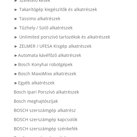
► Szeletelő kések
► Takarítógép kiegészítők és alkatrészek
► Tassimo alkatrészek
► Tűzhely / Sütő alkatrészek
► Unlimited porszívó tartozékok és alkatrészek
► ZELMER / UFESA Kisgép alkatrészek
►Automata kávéfőző alkatrészek
►Bosch Konyhai robotgépek
►Bosch MaxoMixx alkatrészek
►Egyéb alkatrészek
Bosch Ipari Porszívó alkatrészek
Bosch meghajtószíjak
BOSCH szerszámgép alkatrész
BOSCH szerszámgép kapcsolók
BOSCH szerszámgép szénkefék