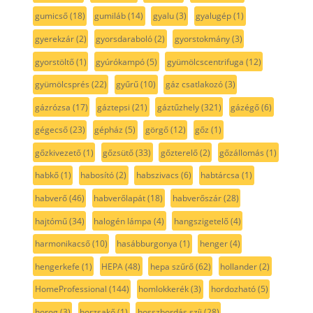
gumicső
(18)
gumiláb
(14)
gyalu
(3)
gyalugép
(1)
gyerekzár
(2)
gyorsdaraboló
(2)
gyorstokmány
(3)
gyorstöltő
(1)
gyúrókampó
(5)
gyümölcscentrifuga
(12)
gyümölcsprés
(22)
gyűrű
(10)
gáz csatlakozó
(3)
gázrózsa
(17)
gáztepsi
(21)
gáztűzhely
(321)
gázégő
(6)
gégecső
(23)
gépház
(5)
görgő
(12)
gőz
(1)
gőzkivezető
(1)
gőzsütő
(33)
gőzterelő
(2)
gőzállomás
(1)
habkő
(1)
habosító
(2)
habszivacs
(6)
habtárcsa
(1)
habverő
(46)
habverőlapát
(18)
habverőszár
(28)
hajtómű
(34)
halogén lámpa
(4)
hangszigetelő
(4)
harmonikacső
(10)
hasábburgonya
(1)
henger
(4)
hengerkefe
(1)
HEPA
(48)
hepa szűrő
(62)
hollander
(2)
HomeProfessional
(144)
homlokkerék
(3)
hordozható
(5)
horog
(3)
horzsakő
(1)
hosszbordás szíj
(28)