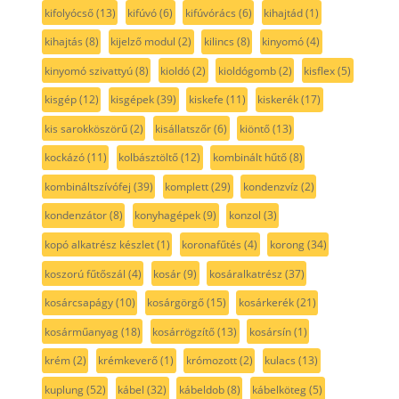
kifolyócső
(13)
kifúvó
(6)
kifúvórács
(6)
kihajtád
(1)
kihajtás
(8)
kijelző modul
(2)
kilincs
(8)
kinyomó
(4)
kinyomó szivattyú
(8)
kioldó
(2)
kioldógomb
(2)
kisflex
(5)
kisgép
(12)
kisgépek
(39)
kiskefe
(11)
kiskerék
(17)
kis sarokköszörű
(2)
kisállatszőr
(6)
kiöntő
(13)
kockázó
(11)
kolbásztöltő
(12)
kombinált hűtő
(8)
kombináltszívófej
(39)
komplett
(29)
kondenzvíz
(2)
kondenzátor
(8)
konyhagépek
(9)
konzol
(3)
kopó alkatrész készlet
(1)
koronafűtés
(4)
korong
(34)
koszorú fűtőszál
(4)
kosár
(9)
kosáralkatrész
(37)
kosárcsapágy
(10)
kosárgörgő
(15)
kosárkerék
(21)
kosárműanyag
(18)
kosárrögzítő
(13)
kosársín
(1)
krém
(2)
krémkeverő
(1)
krómozott
(2)
kulacs
(13)
kuplung
(52)
kábel
(32)
kábeldob
(8)
kábelköteg
(5)