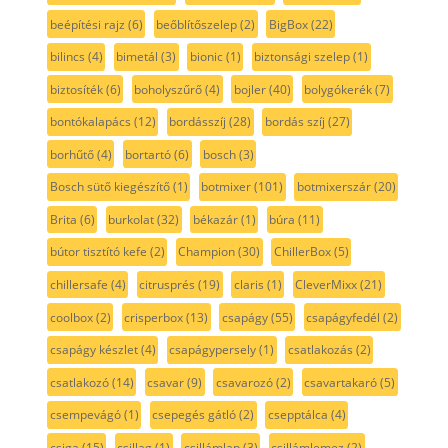
beépítési rajz
(6)
beőblítőszelep
(2)
BigBox
(22)
bilincs
(4)
bimetál
(3)
bionic
(1)
biztonsági szelep
(1)
biztosíték
(6)
boholyszűrő
(4)
bojler
(40)
bolygókerék
(7)
bontókalapács
(12)
bordásszíj
(28)
bordás szíj
(27)
borhűtő
(4)
bortartó
(6)
bosch
(3)
Bosch sütő kiegészítő
(1)
botmixer
(101)
botmixerszár
(20)
Brita
(6)
burkolat
(32)
békazár
(1)
búra
(11)
bútor tisztító kefe
(2)
Champion
(30)
ChillerBox
(5)
chillersafe
(4)
citrusprés
(19)
claris
(1)
CleverMixx
(21)
coolbox
(2)
crisperbox
(13)
csapágy
(55)
csapágyfedél
(2)
csapágy készlet
(4)
csapágypersely
(1)
csatlakozás
(2)
csatlakozó
(14)
csavar
(9)
csavarozó
(2)
csavartakaró
(5)
csempevágó
(1)
csepegés gátló
(2)
csepptálca
(4)
csiga
(15)
csillag
(1)
csillámlap
(3)
csillámlemez
(2)