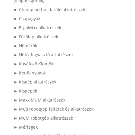
(mágnesgumik)
► Champion húsdaráló alkatrészek
► Csapágyak
► ErgoMixx alkatrészek
► Főzőlap alkatrészek
► Hőmérők
► Hűtő, fagyasztó alkatrészek
► Kávéfőző Kiöntők
► Kenőanyagok
► Kisgép alkatrészek
► Kisgépek
► MaxxiMUM alkatrészek
► MC8 robotgép feltétek és alkatrészek
► MCM robotgép alkatrészek
► Mérlegek