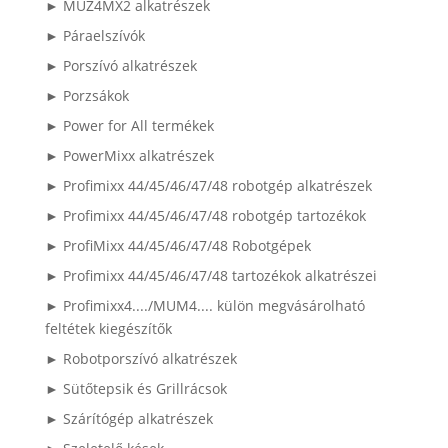
► MUZ4MX2 alkatrészek
► Páraelszívók
► Porszívó alkatrészek
► Porzsákok
► Power for All termékek
► PowerMixx alkatrészek
► Profimixx 44/45/46/47/48 robotgép alkatrészek
► Profimixx 44/45/46/47/48 robotgép tartozékok
► ProfiMixx 44/45/46/47/48 Robotgépek
► Profimixx 44/45/46/47/48 tartozékok alkatrészei
► Profimixx4..../MUM4.... külön megvásárolható
feltétek kiegészítők
► Robotporszívó alkatrészek
► Sütőtepsik és Grillrácsok
► Szárítógép alkatrészek