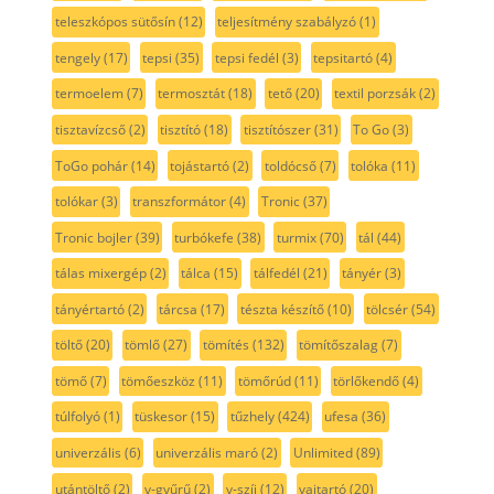
teleszkópos sütősín
(12)
teljesítmény szabályzó
(1)
tengely
(17)
tepsi
(35)
tepsi fedél
(3)
tepsitartó
(4)
termoelem
(7)
termosztát
(18)
tető
(20)
textil porzsák
(2)
tisztavízcső
(2)
tisztító
(18)
tisztítószer
(31)
To Go
(3)
ToGo pohár
(14)
tojástartó
(2)
toldócső
(7)
tolóka
(11)
tolókar
(3)
transzformátor
(4)
Tronic
(37)
Tronic bojler
(39)
turbókefe
(38)
turmix
(70)
tál
(44)
tálas mixergép
(2)
tálca
(15)
tálfedél
(21)
tányér
(3)
tányértartó
(2)
tárcsa
(17)
tészta készítő
(10)
tölcsér
(54)
töltő
(20)
tömlő
(27)
tömítés
(132)
tömítőszalag
(7)
tömő
(7)
tömőeszköz
(11)
tömőrúd
(11)
törlőkendő
(4)
túlfolyó
(1)
tüskesor
(15)
tűzhely
(424)
ufesa
(36)
univerzális
(6)
univerzális maró
(2)
Unlimited
(89)
utántöltő
(2)
v-gyűrű
(2)
v-szíj
(12)
vajtartó
(20)