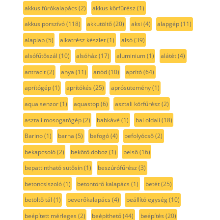
akkus fúrókalapács
(2)
akkus körfűrész
(1)
akkus porszívó
(118)
akkutöltő
(20)
aksi
(4)
alapgép
(11)
alaplap
(5)
alkatrész készlet
(1)
alsó
(39)
alsófűtőszál
(10)
alsóház
(17)
aluminium
(1)
alátét
(4)
antracit
(2)
anya
(11)
anód
(10)
aprító
(64)
aprítógép
(1)
aprítókés
(25)
aprósütemény
(1)
aqua senzor
(1)
aquastop
(6)
asztali körfűrész
(2)
asztali mosogatógép
(2)
babkávé
(1)
bal oldali
(18)
Barino
(1)
barna
(5)
befogó
(4)
befolyócső
(2)
bekapcsoló
(2)
bekötő doboz
(1)
belső
(16)
bepattintható sütősín
(1)
beszúrófűrész
(3)
betoncsiszoló
(1)
betontörő kalapács
(1)
betét
(25)
betöltő tál
(1)
beverőkalapács
(4)
beállító egység
(10)
beépített mérleges
(2)
beépíthető
(44)
beépítés
(20)