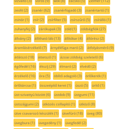
vízváltó
(3)
vörös
(9)
wok
(8)
zacskó
(5)
Zelmer
(112)
zeolit
(2)
zsanér
(62)
zsanérfogadó
(3)
zsanértartó
(1)
zsinór
(1)
zsír
(2)
zsírfilter
(5)
zsírszűrő
(5)
zsírálló
(1)
zuhanyfej
(2)
zárókupak
(3)
zöld
(1)
zöldségfiók
(27)
állvány
(2)
állítható láb
(13)
állítókar
(4)
állórész
(2)
áramlásérzékelő
(7)
árnyékfúga maró
(2)
átfolyásmérő
(9)
átlátszó
(18)
áttetsző
(1)
ázsiai zöldség szeletelő
(6)
égőfedél
(16)
ékszíj
(29)
élmaró
(2)
élvédő
(2)
érzékelő
(16)
óra
(5)
öblítő adagoló
(3)
örlőkerék
(1)
örlőtárcsa
(1)
összeépítő keret
(1)
úszó
(5)
ürítő
(1)
üst-szivattyú között
(6)
üstdob
(9)
üstgumi
(11)
üstszájgumi
(2)
ütközés csillapító
(1)
ütköző
(8)
ütve csavarozó készülék
(1)
ütvefúró
(18)
üveg
(80)
üvegbura
(1)
üvegedény
(1)
üvegfedél
(2)