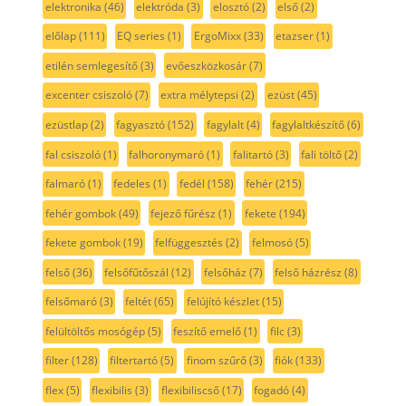
elektronika
(46)
elektróda
(3)
elosztó
(2)
első
(2)
előlap
(111)
EQ series
(1)
ErgoMixx
(33)
etazser
(1)
etilén semlegesítő
(3)
evőeszközkosár
(7)
excenter csiszoló
(7)
extra mélytepsi
(2)
ezüst
(45)
ezüstlap
(2)
fagyasztó
(152)
fagylalt
(4)
fagylaltkészítő
(6)
fal csiszoló
(1)
falhoronymaró
(1)
falitartó
(3)
fali töltő
(2)
falmaró
(1)
fedeles
(1)
fedél
(158)
fehér
(215)
fehér gombok
(49)
fejező fűrész
(1)
fekete
(194)
fekete gombok
(19)
felfüggesztés
(2)
felmosó
(5)
felső
(36)
felsőfűtőszál
(12)
felsőház
(7)
felső házrész
(8)
felsőmaró
(3)
feltét
(65)
felújító készlet
(15)
felültöltős mosógép
(5)
feszítő emelő
(1)
filc
(3)
filter
(128)
filtertartó
(5)
finom szűrő
(3)
fiók
(133)
flex
(5)
flexibilis
(3)
flexibiliscső
(17)
fogadó
(4)