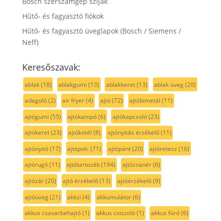
Bosch szerszámgép szíjak
Hűtő- és fagyasztó fiókok
Hűtő- és fagyasztó üveglapok (Bosch / Siemens /
Neff)
Keresőszavak:
ablak
(18)
ablakgumi
(13)
ablakkeret
(13)
ablak üveg
(20)
adagoló
(2)
air fryer
(4)
ajtó
(72)
ajtóbimetál
(11)
ajtógumi
(55)
ajtókampó
(6)
ajtókapcsoló
(23)
ajtókeret
(23)
ajtókötél
(8)
ajtónyitás érzékelő
(11)
ajtónyitó
(17)
ajtópolc
(71)
ajtópánt
(20)
ajtóretesz
(16)
ajtórugó
(11)
ajtótartozék
(194)
ajtózsanér
(6)
ajtózár
(20)
ajtó érzékelő
(13)
ajtóérzékelő
(9)
ajtóüveg
(21)
akksi
(4)
akkumulátor
(6)
akkus csavarbehajtó
(1)
akkus csiszoló
(1)
akkus fúró
(6)