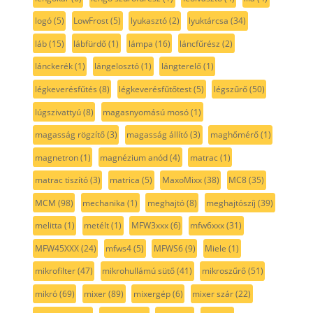
logó
(5)
LowFrost
(5)
lyukasztó
(2)
lyuktárcsa
(34)
láb
(15)
lábfürdő
(1)
lámpa
(16)
láncfűrész
(2)
lánckerék
(1)
lángelosztó
(1)
lángterelő
(1)
légkeverésfűtés
(8)
légkeverésfűtőtest
(5)
légszűrő
(50)
lúgszivattyú
(8)
magasnyomású mosó
(1)
magasság rögzítő
(3)
magasság állító
(3)
maghőmérő
(1)
magnetron
(1)
magnézium anód
(4)
matrac
(1)
matrac tiszító
(3)
matrica
(5)
MaxoMixx
(38)
MC8
(35)
MCM
(98)
mechanika
(1)
meghajtó
(8)
meghajtószíj
(39)
melitta
(1)
metélt
(1)
MFW3xxx
(6)
mfw6xxx
(31)
MFW45XXX
(24)
mfws4
(5)
MFWS6
(9)
Miele
(1)
mikrofilter
(47)
mikrohullámú sütő
(41)
mikroszűrő
(51)
mikró
(69)
mixer
(89)
mixergép
(6)
mixer szár
(22)