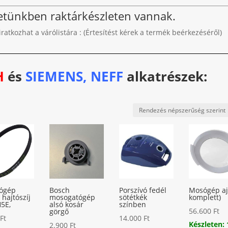
letünkben raktárkészleten vannak.
liratkozhat a várólistára : (Értesítést kérek a termék beérkezéséről)
H
és
SIEMENS, NEFF
alkatrészek:
tógép
Bosch
Porszívó fedél
Mosógép aj
 hajtószíj
mosogatógép
sötétkék
komplett)
5E,
alsó kosár
színben
56.600
Ft
görgő
0
Ft
14.000
Ft
Készleten: 
2.900
Ft