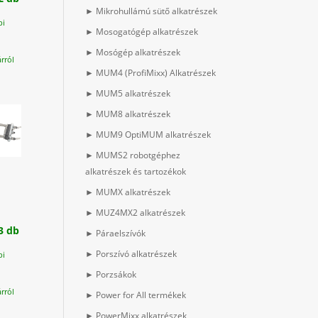
► Mikrohullámú sütő alkatrészek
.000 Ft.
pi
► Mosogatógép alkatrészek
.000 Ft.
► Mosógép alkatrészek
rról
► MUM4 (ProfiMixx) Alkatrészek
► MUM5 alkatrészek
► MUM8 alkatrészek
► MUM9 OptiMUM alkatrészek
► MUMS2 robotgéphez
alkatrészek és tartozékok
► MUMX alkatrészek
► MUZ4MX2 alkatrészek
3 db
► Páraelszívók
► Porszívó alkatrészek
pi
► Porzsákok
rról
► Power for All termékek
► PowerMixx alkatrészek