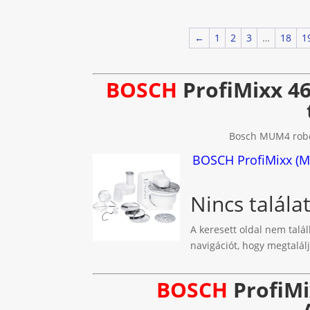
←
1
2
3
…
18
1
BOSCH
ProfiMixx 46
Bosch MUM4 robot
BOSCH ProfiMixx (M
Nincs talála
A keresett oldal nem talál
navigációt, hogy megtalálj
BOSCH
ProfiMi