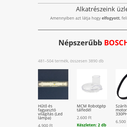
Alkatrészeink üz
Amennyiben azt látja hogy
elfogyott
, fe
Népszerűbb
BOSC
Sorted
481–504 termék, összesen 3890 db
by
popularity
Hűtő és
MCM Robotgép
Szárí
fagyasztó
tálfedél
motor
világítás (Led
330PH
2.600
Ft
lámpa)
6.50
Készleten: 2 db
4.900
Ft