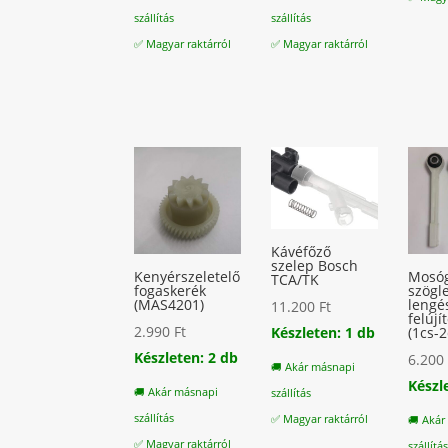
szállítás
szállítás
✅ Magyar raktárról
✅ Magyar raktárról
Kávéfőző
szelep Bosch
Kenyérszeletelő
Mosó
TCA/TK
fogaskerék
szögl
(MAS4201)
lengés
11.200
Ft
felújí
2.990
Ft
(1cs-
Készleten: 1 db
Készleten: 2 db
6.20
🚚 Akár másnapi
Készl
🚚 Akár másnapi
szállítás
szállítás
✅ Magyar raktárról
🚚 Akár
✅ Magyar raktárról
szállítá