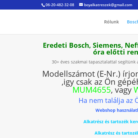
06-20-482-32-08
boyalkatreszek@gmail.com
Rólunk
Bosc
Eredeti Bosch, Siemens, Nef
óra előtti r
30+ éves szakmai tapasztalattal segítün
Modellszámot (E-Nr.) írjo
,igy csak az Ön gépéh
MUM4655
, vagy
Ha nem találja az 
Webshop használat
Alkatrész és tartozék 
Alkatrész és tartoz