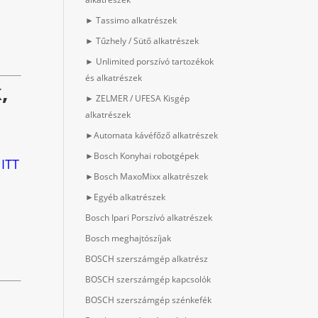
► Tassimo alkatrészek
► Tűzhely / Sütő alkatrészek
► Unlimited porszívó tartozékok
és alkatrészek
,
► ZELMER / UFESA Kisgép
alkatrészek
►Automata kávéfőző alkatrészek
►Bosch Konyhai robotgépek
 ITT
►Bosch MaxoMixx alkatrészek
►Egyéb alkatrészek
Bosch Ipari Porszívó alkatrészek
Bosch meghajtószíjak
BOSCH szerszámgép alkatrész
BOSCH szerszámgép kapcsolók
BOSCH szerszámgép szénkefék