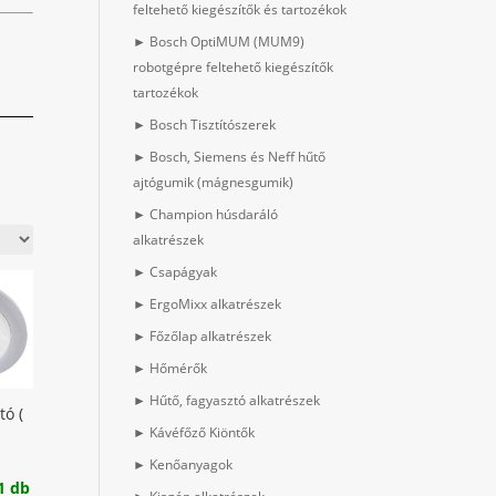
feltehető kiegészítők és tartozékok
► Bosch OptiMUM (MUM9)
robotgépre feltehető kiegészítők
tartozékok
► Bosch Tisztítószerek
► Bosch, Siemens és Neff hűtő
ajtógumik (mágnesgumik)
► Champion húsdaráló
alkatrészek
► Csapágyak
► ErgoMixx alkatrészek
► Főzőlap alkatrészek
► Hőmérők
► Hűtő, fagyasztó alkatrészek
tó (
► Kávéfőző Kiöntők
► Kenőanyagok
1 db