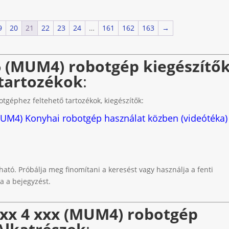
9
20
21
22
23
24
…
161
162
163
→
 (MUM4) robotgép kiegészítők
tartozékok
:
géphez feltehető tartozékok, kiegészítők:
UM4) Konyhai robotgép használat közben (videótéka)
t
ható. Próbálja meg finomítani a keresést vagy használja a fenti
a a bejegyzést.
xx 4 xxx (MUM4) robotgép