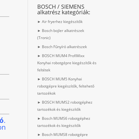
BOSCH / SIEMENS
alkatrész kategóriák:
► Air fryerhez kiegészítők
► Bosch bojler alkatrészek
(Tronic)
► Bosch Fűnyíró alkatrészek
► BOSCH MUM4 ProfiMixx
Konyhai robotgépre kiegészítők és
feltétek
► BOSCH MUM5 Konyhai
robotgépre kiegészítők, feltehető
tartozékok
► BOSCH MUMS2 robotgéphez
tartozékok és kiegészítők
ió
.
► Bosch MUMS6 robotgéphez
on
tartozékok és kiegészítők
► Bosch MUMS8 robotgépre