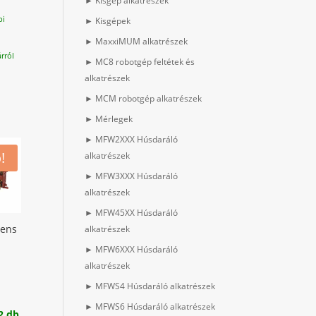
► Kisgép alkatrészek
pi
► Kisgépek
► MaxxiMUM alkatrészek
rról
► MC8 robotgép feltétek és
alkatrészek
► MCM robotgép alkatrészek
► Mérlegek
► MFW2XXX Húsdaráló
!
alkatrészek
► MFW3XXX Húsdaráló
alkatrészek
► MFW45XX Húsdaráló
mens
alkatrészek
► MFW6XXX Húsdaráló
alkatrészek
iginal
► MFWS4 Húsdaráló alkatrészek
ice
rrent
► MFWS6 Húsdaráló alkatrészek
s:
ice
2 db