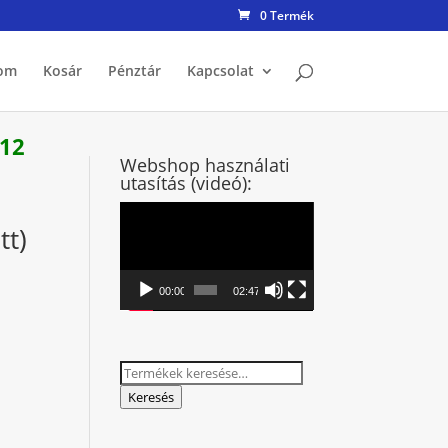
0 Termék
om
Kosár
Pénztár
Kapcsolat
 12
Webshop használati
utasítás (videó):
Videólejátszó
tt)
00:00
02:47
Keresés
a
Keresés
következőre: