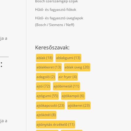
Bosch szerszámgép szíjak
Hűtő- és fagyasztó fiókok
Hűtő- és fagyasztó üveglapok
(Bosch / Siemens / Neff)
ja a
Keresőszavak:
ablak
(18)
ablakgumi
(13)
k
:
ablakkeret
(13)
ablak üveg
(20)
adagoló
(2)
air fryer
(4)
ajtó
(72)
ajtóbimetál
(11)
ajtógumi
(55)
ajtókampó
(6)
ajtókapcsoló
(23)
ajtókeret
(23)
ajtókötél
(8)
ja a
ajtónyitás érzékelő
(11)