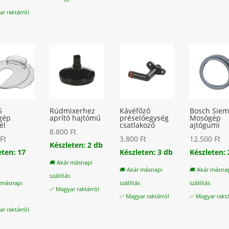
r raktárról
5
Rúdmixerhez
Kávéfőző
Bosch Sie
gép
aprító hajtómű
préselőegység
Mosógép
él
csatlakozó
ajtógumi
8.800
Ft
0
Ft
3.800
Ft
12.500
Ft
Készleten: 2 db
eten: 17
Készleten: 3 db
Készleten: 
🚚 Akár másnapi
🚚 Akár másnapi
🚚 Akár másna
szállítás
 másnapi
szállítás
szállítás
✅ Magyar raktárról
s
✅ Magyar raktárról
✅ Magyar raktá
r raktárról