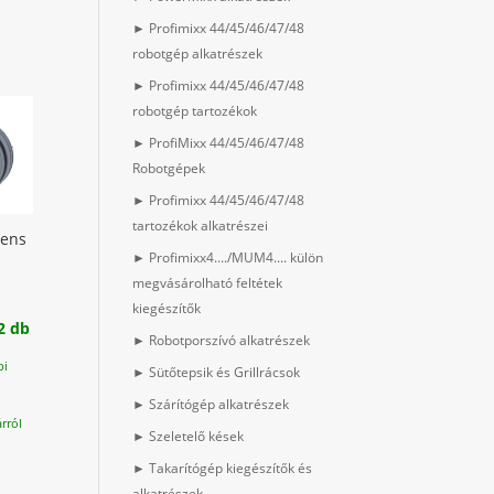
► Profimixx 44/45/46/47/48
robotgép alkatrészek
► Profimixx 44/45/46/47/48
robotgép tartozékok
► ProfiMixx 44/45/46/47/48
Robotgépek
► Profimixx 44/45/46/47/48
tartozékok alkatrészei
mens
► Profimixx4..../MUM4.... külön
megvásárolható feltétek
kiegészítők
2 db
► Robotporszívó alkatrészek
pi
► Sütőtepsik és Grillrácsok
► Szárítógép alkatrészek
rról
► Szeletelő kések
► Takarítógép kiegészítők és
alkatrészek