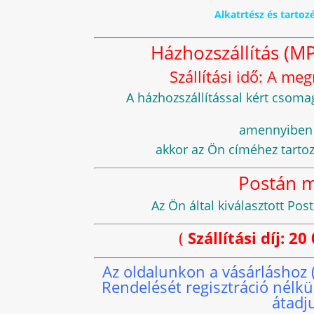
Alkatrtész és tarto
Házhozszállítás (MP
Szállítási idő: A m
A házhozszállítással kért cso
amennyiben s
akkor az Ön címéhez tarto
Postán 
Az Ön által kiválasztott P
(
Szállítási díj: 2
Az oldalunkon a vásárláshoz
Rendelését regisztráció nélk
átadj