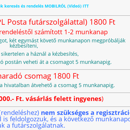
zék keresés és rendelés MOBILRÓL (Videó) ITT
L Posta futárszolgálattal) 1800 Ft
egrendeléstől számított 1-2 munkanap
magot, két egymást követő munkanapon megpróbálják
kézbesíteni,
ikertelen a háznál a kézbesítés,
zó postán veheti át a csomagot 5 munkanapig.
maradó csomag 1800 Ft
osta hivatalban átvehető a csomag 5 munkanapig.
0 000.- Ft. vásárlás felett ingyenes
)
 (rendeléshez)
nem szükséges a regisztrác
ül is feldolgozzuk, és a következő munkanap
uk a futárszolgálatnak.