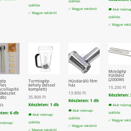
szállítás
szállítás
18
is:
✅ Magyar raktárról
🚚 Akár másna
✅ Magyar raktárról
11
szállítás
✅ Magyar raktá
Mosógép
Fűtőtest
(2000W)
gép
Turmixgép
Húsdaráló fém
etes
kehely (késsel
ház
15.200
Ft
csillapító
komplett)
13.800
Ft
tókészlet
Készleten: 
35.800
Ft
2db)
Készleten: 1 db
Készleten: 1 db
0
Ft
🚚 Akár másna
🚚 Akár másnapi
eten: 6 db
szállítás
🚚 Akár másnapi
szállítás
✅ Magyar raktá
szállítás
 másnapi
✅ Magyar raktárról
✅ Magyar raktárról
s