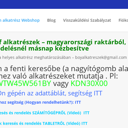
h alkatrész Webshop
Blog
Visszaküldési Szabályzat
Fiók
f alkatrészek – magyarországi raktárból,
endelésnél másnap kézbesítve
k a helyes alkatrész meghatározásában – boyalkatreszek@gmail.com
n a fenti keresőbe (a nagyítógomb ala
ez való alkatrészeket mutatja . Pl:
WTW45W561BY
vagy
KDN30X00
Ön gépén az adattáblát, segítség ITT
hoz segítség (Hogyan rendelhetünk?): ITT
keresés és rendelés SZÁMÍTÓGÉPRŐL (Videó) ITT
ék keresés és rendelés TABLETRŐL (Videó) ITT