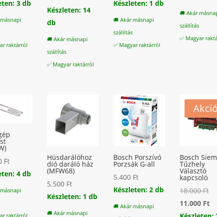
eten: 3 db
Készleten: 1 db
Készleten: 14
🚚 Akár másna
 másnapi
🚚 Akár másnapi
db
szállítás
s
szállítás
✅ Magyar raktá
🚚 Akár másnapi
r raktárról
✅ Magyar raktárról
szállítás
✅ Magyar raktárról
Akció
gép
st
W)
Húsdarálóhoz
Bosch Porszívó
Bosch Sie
00
Ft
dió daráló ház
Porzsák G-all
Tűzhely
(MFW68)
Választó
eten: 4 db
5.400
Ft
kapcsoló
5.500
Ft
Készleten: 2 db
Or
18.000
Ft
 másnapi
Készleten: 1 db
pr
Cu
11.000
Ft
s
🚚 Akár másnapi
🚚 Akár másnapi
wa
pr
Készleten: 
r raktárról