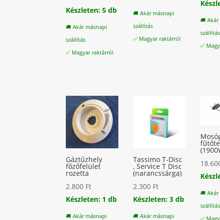
Készl
Készleten: 5 db
🚚 Akár másnapi
🚚 Akár
szállítás
🚚 Akár másnapi
szállítá
✅ Magyar raktárról
szállítás
✅ Magya
✅ Magyar raktárról
Mosó
fűtőte
(1900
Gáztűzhely
Tassimo T-Disc
18.6
főzőfelület
, Service T Disc
rozetta
(narancssárga)
Készl
2.800
Ft
2.300
Ft
🚚 Akár
Készleten: 1 db
Készleten: 3 db
szállítá
🚚 Akár másnapi
🚚 Akár másnapi
✅ Magya