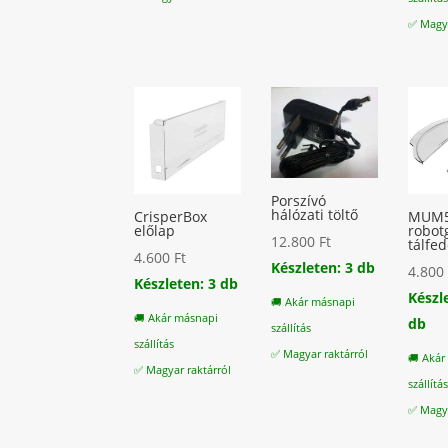
✅ Magya
Porszívó
hálózati töltő
CrisperBox
MUM
előlap
robot
12.800
Ft
tálfed
4.600
Ft
Készleten: 3 db
4.80
Készleten: 3 db
Készl
🚚 Akár másnapi
🚚 Akár másnapi
db
szállítás
szállítás
✅ Magyar raktárról
🚚 Akár
✅ Magyar raktárról
szállítá
✅ Magya