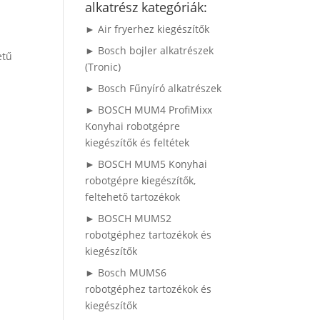
alkatrész kategóriák:
► Air fryerhez kiegészítők
► Bosch bojler alkatrészek
etű
(Tronic)
► Bosch Fűnyíró alkatrészek
► BOSCH MUM4 ProfiMixx
Konyhai robotgépre
kiegészítők és feltétek
► BOSCH MUM5 Konyhai
robotgépre kiegészítők,
feltehető tartozékok
► BOSCH MUMS2
robotgéphez tartozékok és
kiegészítők
► Bosch MUMS6
robotgéphez tartozékok és
kiegészítők