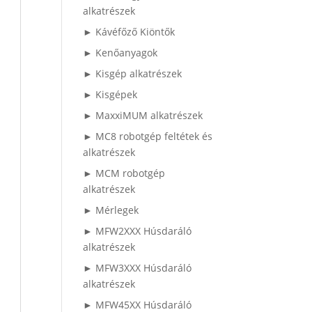
alkatrészek
► Kávéfőző Kiöntők
► Kenőanyagok
► Kisgép alkatrészek
► Kisgépek
► MaxxiMUM alkatrészek
► MC8 robotgép feltétek és
alkatrészek
► MCM robotgép
alkatrészek
► Mérlegek
► MFW2XXX Húsdaráló
alkatrészek
► MFW3XXX Húsdaráló
alkatrészek
► MFW45XX Húsdaráló