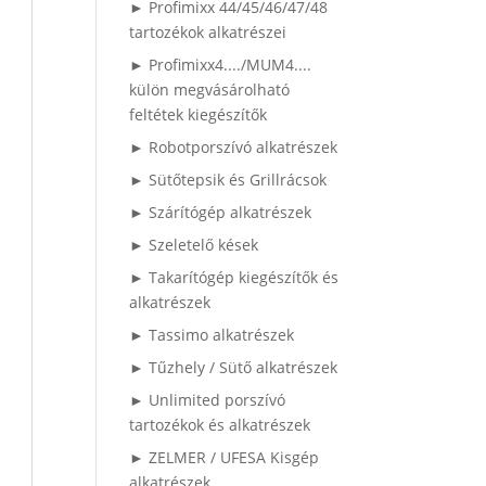
► Profimixx 44/45/46/47/48
tartozékok alkatrészei
► Profimixx4..../MUM4....
külön megvásárolható
feltétek kiegészítők
► Robotporszívó alkatrészek
► Sütőtepsik és Grillrácsok
► Szárítógép alkatrészek
► Szeletelő kések
► Takarítógép kiegészítők és
alkatrészek
► Tassimo alkatrészek
► Tűzhely / Sütő alkatrészek
► Unlimited porszívó
tartozékok és alkatrészek
► ZELMER / UFESA Kisgép
alkatrészek