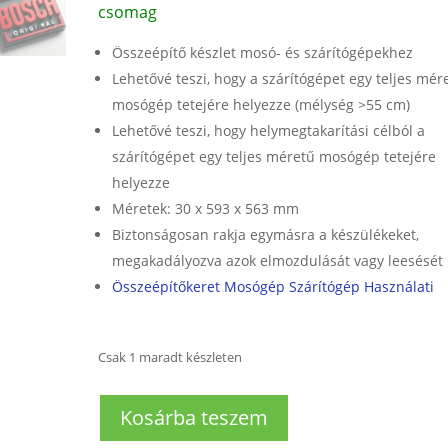
csomag
Összeépítő készlet mosó- és szárítógépekhez
Lehetővé teszi, hogy a szárítógépet egy teljes mér
mosógép tetejére helyezze (mélység >55 cm)
Lehetővé teszi, hogy helymegtakarítási célból a
szárítógépet egy teljes méretű mosógép tetejére
helyezze
Méretek: 30 x 593 x 563 mm
Biztonságosan rakja egymásra a készülékeket,
megakadályozva azok elmozdulását vagy leesését
Összeépítőkeret Mosógép Szárítógép Használati
Csak 1 maradt készleten
Összeépítő
Kosárba teszem
keret