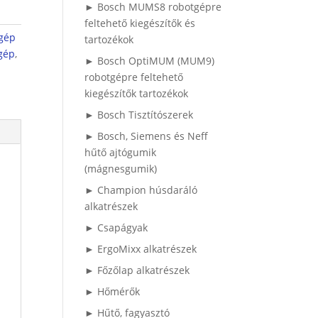
► Bosch MUMS8 robotgépre
feltehető kiegészítők és
gép
tartozékok
gép
,
► Bosch OptiMUM (MUM9)
robotgépre feltehető
kiegészítők tartozékok
► Bosch Tisztítószerek
► Bosch, Siemens és Neff
hűtő ajtógumik
(mágnesgumik)
► Champion húsdaráló
alkatrészek
► Csapágyak
► ErgoMixx alkatrészek
► Főzőlap alkatrészek
► Hőmérők
► Hűtő, fagyasztó