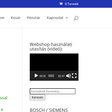
0 Termék
om
Kosár
Pénztár
Kapcsolat
Webshop használati
utasítás (videó):
Videólejátszó
00:00
02:47
Keresés
a
ssal
Keresés
következőre:
 a
BOSCH / SIEMENS