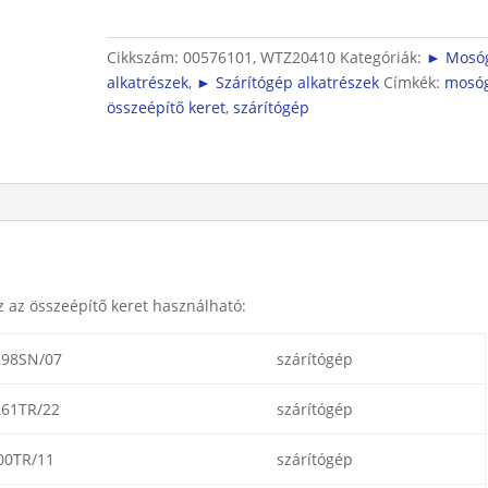
,
Mosógép
és
Cikkszám:
00576101, WTZ20410
Kategóriák:
► Mosó
szárítógép
alkatrészek
,
► Szárítógép alkatrészek
Címkék:
mosó
összeépítéséhez
összeépítő keret
,
szárítógép
(WTZ20410)
mennyiség
 az összeépítő keret használható:
98SN/07
szárítógép
61TR/22
szárítógép
00TR/11
szárítógép