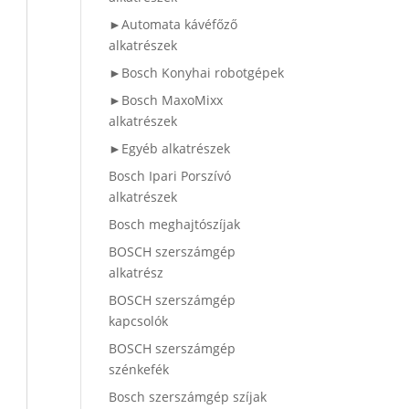
►Automata kávéfőző
alkatrészek
►Bosch Konyhai robotgépek
►Bosch MaxoMixx
alkatrészek
►Egyéb alkatrészek
Bosch Ipari Porszívó
alkatrészek
Bosch meghajtószíjak
BOSCH szerszámgép
alkatrész
BOSCH szerszámgép
kapcsolók
BOSCH szerszámgép
szénkefék
Bosch szerszámgép szíjak