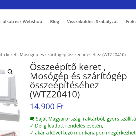
h alkatrész Webshop
Blog
Visszaküldési Szabályzat
Fiók
tő keret , Mosógép és szárítógép összeépítéséhez (WTZ20410)
Összeépítő keret ,
Mosógép és szárítógép
összeépítéséhez
(WTZ20410)
14.900
Ft
🚚 Saját Magyarországi raktárból, gyors szállítá
✓ Délig leadott rendelés esetén,
✓ akár a következő munkanapon megérkezhet