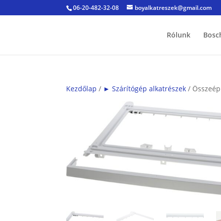
06-20-482-32-08
boyalkatreszek@gmail.com
Rólunk
Bosc
Kezdőlap
/
► Szárítógép alkatrészek
/ Összeépí