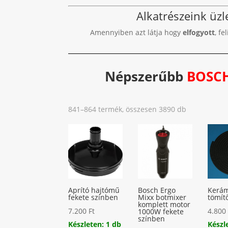
Alkatrészeink üz
Amennyiben azt látja hogy
elfogyott
, fe
Népszerűbb
BOSC
Sorted
841–864 termék, összesen 3890 db
by
popularity
Aprító hajtómű
Bosch Ergo
Kerám
fekete színben
Mixx botmixer
tömít
komplett motor
7.200
Ft
4.80
1000W fekete
színben
Készleten: 1 db
Készl