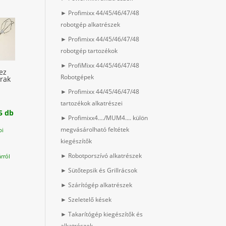
► Profimixx 44/45/46/47/48
robotgép alkatrészek
► Profimixx 44/45/46/47/48
robotgép tartozékok
► ProfiMixx 44/45/46/47/48
ez
Robotgépek
rak
► Profimixx 44/45/46/47/48
tartozékok alkatrészei
5 db
► Profimixx4..../MUM4.... külön
megvásárolható feltétek
pi
kiegészítők
► Robotporszívó alkatrészek
rról
► Sütőtepsik és Grillrácsok
► Szárítógép alkatrészek
► Szeletelő kések
► Takarítógép kiegészítők és
alkatrészek