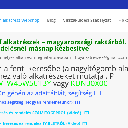
h alkatrész Webshop
Blog
Visszaküldési Szabályzat
Fiók
f alkatrészek – magyarországi raktárból,
endelésnél másnap kézbesítve
k a helyes alkatrész meghatározásában – boyalkatreszek@gmail.com
n a fenti keresőbe (a nagyítógomb ala
ez való alkatrészeket mutatja . Pl:
WTW45W561BY
vagy
KDN30X00
Ön gépén az adattáblát, segítség ITT
hoz segítség (Hogyan rendelhetünk?): ITT
keresés és rendelés SZÁMÍTÓGÉPRŐL (Videó) ITT
ék keresés és rendelés TABLETRŐL (Videó) ITT