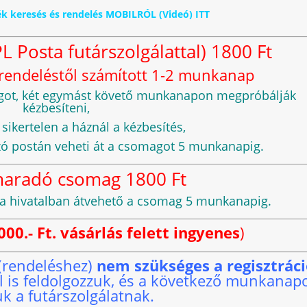
zék keresés és rendelés MOBILRÓL (Videó) ITT
L Posta futárszolgálattal) 1800 Ft
egrendeléstől számított 1-2 munkanap
magot, két egymást követő munkanapon megpróbálják
kézbesíteni,
ikertelen a háznál a kézbesítés,
zó postán veheti át a csomagot 5 munkanapig.
maradó csomag 1800 Ft
osta hivatalban átvehető a csomag 5 munkanapig.
0 000.- Ft. vásárlás felett ingyenes
)
 (rendeléshez)
nem szükséges a regisztrác
ül is feldolgozzuk, és a következő munkanap
uk a futárszolgálatnak.