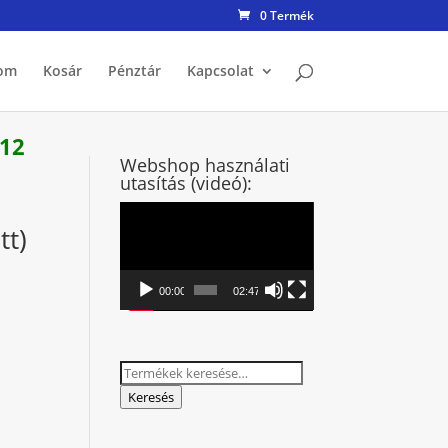
0 Termék
om
Kosár
Pénztár
Kapcsolat
 12
Webshop használati
utasítás (videó):
Videólejátszó
tt)
00:00
02:47
Keresés
a
Keresés
következőre: