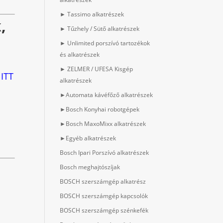
► Tassimo alkatrészek
,
► Tűzhely / Sütő alkatrészek
► Unlimited porszívó tartozékok
és alkatrészek
► ZELMER / UFESA Kisgép
 ITT
alkatrészek
►Automata kávéfőző alkatrészek
►Bosch Konyhai robotgépek
►Bosch MaxoMixx alkatrészek
►Egyéb alkatrészek
Bosch Ipari Porszívó alkatrészek
Bosch meghajtószíjak
BOSCH szerszámgép alkatrész
BOSCH szerszámgép kapcsolók
BOSCH szerszámgép szénkefék