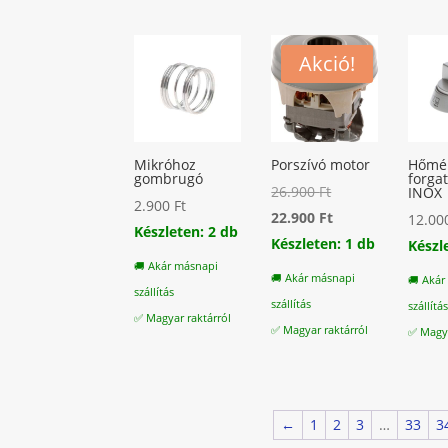
Akció!
Mikróhoz
Porszívó motor
Hőmér
gombrugó
forga
Original
26.900
Ft
INOX
2.900
Ft
price
Current
22.900
Ft
12.0
Készleten: 2 db
was:
price
Készleten: 1 db
Készl
🚚 Akár másnapi
26.900 Ft.
is:
🚚 Akár másnapi
🚚 Akár
szállítás
22.900 Ft.
szállítás
szállítá
✅ Magyar raktárról
✅ Magyar raktárról
✅ Magya
←
1
2
3
…
33
3