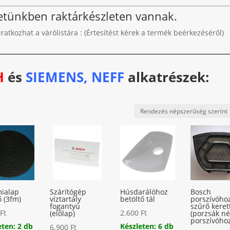
letünkben raktárkészleten vannak.
liratkozhat a várólistára : (Értesítést kérek a termék beérkezéséről)
H
és
SIEMENS, NEFF
alkatrészek:
ialap
Szárítógép
Húsdarálóhoz
Bosch
ő (3fm)
víztartály
betöltő tál
porszívóho
fogantyú
szűrő keret
0
Ft
2.600
Ft
(előlap)
(porzsák né
porszívóho
eten: 2 db
Készleten: 6 db
6.900
Ft