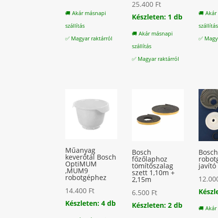
25.400
Ft
🚚 Akár másnapi
🚚 Akár
Készleten: 1 db
szállítás
szállítá
🚚 Akár másnapi
✅ Magyar raktárról
✅ Magya
szállítás
✅ Magyar raktárról
Műanyag
Bosch
Bosc
keverőtál Bosch
főzőlaphoz
robot
OptiMUM
tömítőszalag
javító
,MUM9
szett 1,10m +
robotgéphez
12.0
2,15m
14.400
Ft
Készl
6.500
Ft
Készleten: 4 db
Készleten: 2 db
🚚 Akár