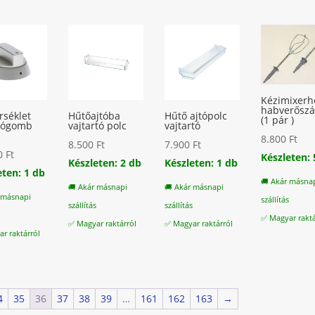
Kézimixerh
habverőszá
séklet
Hűtőajtóba
Hűtő ajtópolc
(1 pár )
tógomb
vajtartó polc
vajtartó
8.800
Ft
8.500
Ft
7.900
Ft
00
Ft
Készleten: 
Készleten: 2 db
Készleten: 1 db
eten: 1 db
🚚 Akár másna
🚚 Akár másnapi
🚚 Akár másnapi
 másnapi
szállítás
szállítás
szállítás
s
✅ Magyar raktá
✅ Magyar raktárról
✅ Magyar raktárról
r raktárról
4
35
36
37
38
39
…
161
162
163
→