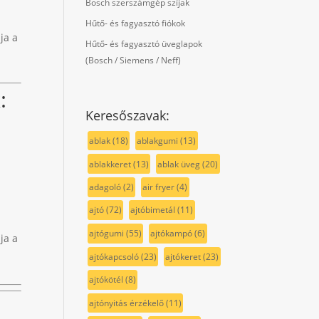
Bosch szerszámgép szíjak
Hűtő- és fagyasztó fiókok
ja a
Hűtő- és fagyasztó üveglapok
(Bosch / Siemens / Neff)
k
:
Keresőszavak:
ablak
(18)
ablakgumi
(13)
ablakkeret
(13)
ablak üveg
(20)
adagoló
(2)
air fryer
(4)
ajtó
(72)
ajtóbimetál
(11)
ajtógumi
(55)
ajtókampó
(6)
ja a
ajtókapcsoló
(23)
ajtókeret
(23)
ajtókötél
(8)
ajtónyitás érzékelő
(11)