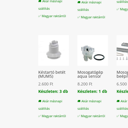
🚚 Akár másnapi
szállítá
🚚 Akár másnapi
szállítás
✅ Magya
szállítás
✅ Magyar raktárról
✅ Magyar raktárról
Késtartó betét
Mosogatógép
Moso
(MUM5)
aqua sensor
beépí
2.600
Ft
8.200
Ft
6.50
Készleten: 3 db
Készleten: 1 db
Készl
🚚 Akár másnapi
🚚 Akár másnapi
🚚 Akár
szállítás
szállítás
szállítá
✅ Magyar raktárról
✅ Magyar raktárról
✅ Magya