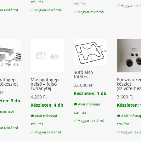
s
szállítás
szállítás
✅ Magyar raktá
r raktárról
✅ Magyar raktárról
✅ Magyar raktárról
Sütő alsó
fűtőtest
gatógép
Mosogatógép
Porszívó ke
tőkészlet
belső – felső
készlet
22.000
Ft
zuhanyfej
(szívófejhez
0
Ft
Készleten: 1 db
4.200
Ft
3.600
Ft
eten: 3 db
🚚 Akár másnapi
Készleten: 4 db
Készleten: 
 másnapi
szállítás
🚚 Akár másnapi
🚚 Akár másna
s
✅ Magyar raktárról
szállítás
szállítás
r raktárról
✅ Magyar raktárról
✅ Magyar raktá