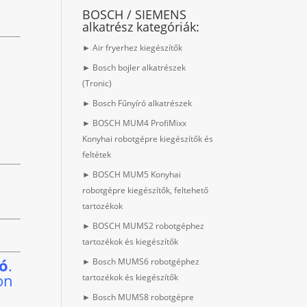
BOSCH / SIEMENS
alkatrész kategóriák:
► Air fryerhez kiegészítők
► Bosch bojler alkatrészek
(Tronic)
► Bosch Fűnyíró alkatrészek
► BOSCH MUM4 ProfiMixx
Konyhai robotgépre kiegészítők és
feltétek
► BOSCH MUM5 Konyhai
robotgépre kiegészítők, feltehető
tartozékok
► BOSCH MUMS2 robotgéphez
tartozékok és kiegészítők
ió
.
► Bosch MUMS6 robotgéphez
on
tartozékok és kiegészítők
► Bosch MUMS8 robotgépre