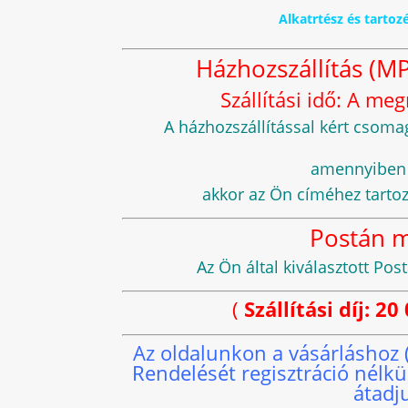
Alkatrtész és tarto
Házhozszállítás (MP
Szállítási idő: A m
A házhozszállítással kért cso
amennyiben s
akkor az Ön címéhez tarto
Postán 
Az Ön által kiválasztott P
(
Szállítási díj: 2
Az oldalunkon a vásárláshoz
Rendelését regisztráció nélk
átadj