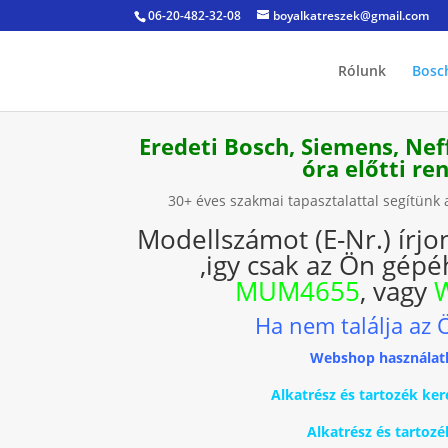
06-20-482-32-08
boyalkatreszek@gmail.com
Rólunk
Bosc
Eredeti Bosch, Siemens, Nef
óra előtti r
30+ éves szakmai tapasztalattal segítün
Modellszámot (E-Nr.) írjo
,igy csak az Ön gépéh
MUM4655
, vagy
Ha nem találja az 
Webshop használat
Alkatrész és tartozék 
Alkatrész és tartoz