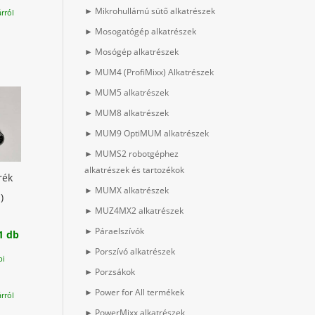
► Mikrohullámú sütő alkatrészek
rról
► Mosogatógép alkatrészek
► Mosógép alkatrészek
► MUM4 (ProfiMixx) Alkatrészek
► MUM5 alkatrészek
► MUM8 alkatrészek
► MUM9 OptiMUM alkatrészek
► MUMS2 robotgéphez
alkatrészek és tartozékok
rék
► MUMX alkatrészek
)
► MUZ4MX2 alkatrészek
► Páraelszívók
1 db
► Porszívó alkatrészek
pi
► Porzsákok
► Power for All termékek
rról
► PowerMixx alkatrészek