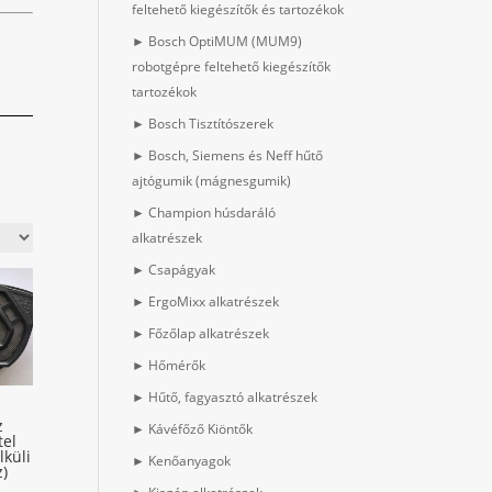
feltehető kiegészítők és tartozékok
► Bosch OptiMUM (MUM9)
robotgépre feltehető kiegészítők
tartozékok
► Bosch Tisztítószerek
► Bosch, Siemens és Neff hűtő
ajtógumik (mágnesgumik)
► Champion húsdaráló
alkatrészek
► Csapágyak
► ErgoMixx alkatrészek
► Főzőlap alkatrészek
► Hőmérők
► Hűtő, fagyasztó alkatrészek
z
► Kávéfőző Kiöntők
tel
lküli
► Kenőanyagok
z)