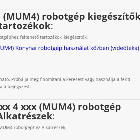
 (MUM4) robotgép kiegészítők
tartozékok
:
géphez feltehető tartozékok, kiegészítők:
UM4) Konyhai robotgép használat közben (videótéka)
t
ható. Próbálja meg finomítani a keresést vagy használja a fenti
a a bejegyzést.
xx 4 xxx (MUM4) robotgép
Alkatrészek
:
MUM4 robotgéphez Alkatrészek: