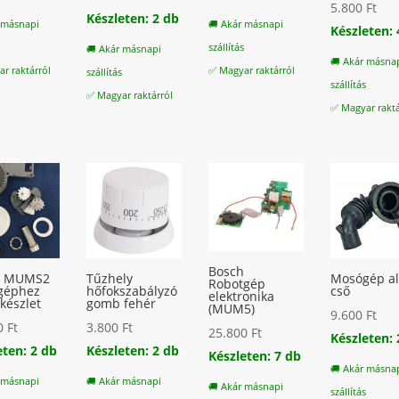
5.800
Ft
Készleten: 2 db
 másnapi
🚚 Akár másnapi
Készleten: 
s
szállítás
🚚 Akár másnapi
🚚 Akár másna
r raktárról
✅ Magyar raktárról
szállítás
szállítás
✅ Magyar raktárról
✅ Magyar raktá
Bosch
h MUMS2
Tűzhely
Mosógép al
Robotgép
géphez
hőfokszabályzó
cső
elektronika
 készlet
gomb fehér
(MUM5)
9.600
Ft
00
Ft
3.800
Ft
25.800
Ft
Készleten: 
eten: 2 db
Készleten: 2 db
Készleten: 7 db
🚚 Akár másna
 másnapi
🚚 Akár másnapi
🚚 Akár másnapi
szállítás