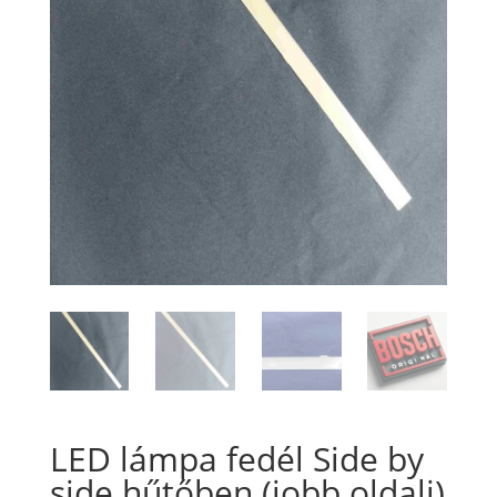
LED lámpa fedél Side by
side hűtőben (jobb oldali)