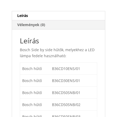
oldali)
mennyiség
Leírás
Vélemények (0)
Leírás
Bosch Side by side hűtők, melyekhez a LED
lámpa fedele használható:
Bosch hűtő
B36CD10ENS/01
Bosch hűtő
B36CD30ENS/01
Bosch hűtő
B36CD50SNB/01
Bosch hűtő
B36CD50SNB/02
Bosch hűtő
B36CD50SNB/03