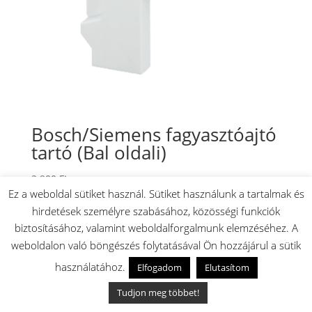
Bosch/Siemens fagyasztóajtó
tartó (Bal oldali)
2.900
Ft
Ez a weboldal sütiket használ. Sütiket használunk a tartalmak és
Készleten: 3 db
hirdetések személyre szabásához, közösségi funkciók
🚚 Akár másnapi szállítás
✅ Magyar raktárról
biztosításához, valamint weboldalforgalmunk elemzéséhez. A
weboldalon való böngészés folytatásával Ön hozzájárul a sütik
használatához.
Elfogadom
Elutasítom
Webshop használati utasítás (videó):
Tudjon meg többet!
Videólejátszó