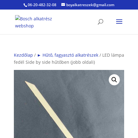
06-20-482-32-08
boyalkatreszek@gmail.com
Kezdőlap
/
► Hűtő, fagyasztó alkatrészek
/ LED lámpa
fedél Side by side hűtőben (jobb oldali)