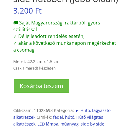
3.200
Ft
🚚 Saját Magyarországi raktárból, gyors
szállítással
✓ Délig leadott rendelés esetén,
✓ akár a következő munkanapon megérkezhet
a csomag
Méret: 42,2 cm x 1,5 cm
Csak 1 maradt készleten
LED
Kosárba teszem
lámpa
fedél
Side
by
Cikkszám:
11028693
Kategória:
► Hűtő, fagyasztó
side
alkatrészek
Címkék:
fedél
,
hűtő
,
Hűtő világítás
hűtőben
alkatrészek
,
LED lámpa
,
műanyag
,
side by side
(jobb